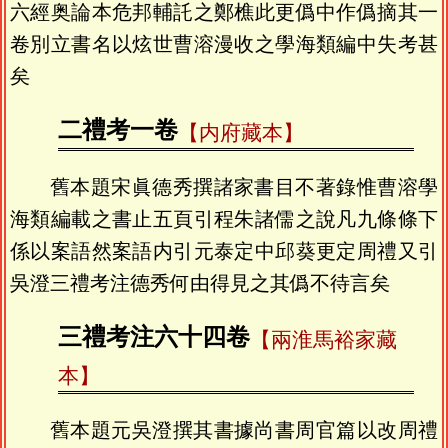
六經奥論本危邦輔託之鄭樵此更僞中作僞摘其一
卷別立書名以炫世曹溶漫收之學海類編中失考甚
矣
二禮考一卷
【内府藏本】
舊本題宋眞德秀撰諸家書目不著錄惟曹溶學
海類編載之書止五頁引程朱諸儒之說凡九條條下
係以案語然案語内引元泰定中邱葵更定周禮又引
吳澄三禮考注德秀何由得見之其僞不待言矣
三禮考注六十四卷
【兩淮馬裕家藏
本】
舊本題元吳澄撰其書據尚書周官篇以改周禮