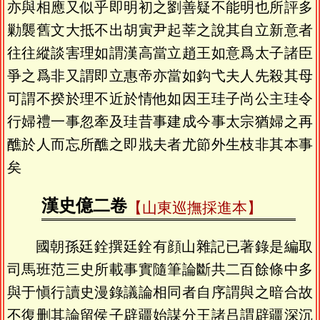
亦與相應又似乎即明初之劉善疑不能明也所評多
勦襲舊文大抵不出胡寅尹起莘之說其自立新意者
往往縱談害理如謂漢高當立趙王如意爲太子諸臣
爭之爲非又謂即立惠帝亦當如鈎弋夫人先殺其母
可謂不揆於理不近於情他如因王珪子尚公主珪令
行婦禮一事忽牽及珪昔事建成今事太宗猶婦之再
醮於人而忘所醮之即戕夫者尤節外生枝非其本事
矣
漢史億二卷
【山東巡撫採進本】
國朝孫廷銓撰廷銓有顔山雜記已著錄是編取
司馬班范三史所載事實隨筆論斷共二百餘條中多
與于愼行讀史漫錄議論相同者自序謂與之暗合故
不復删其論留侯子辟疆始謀分王諸吕謂辟疆深沉