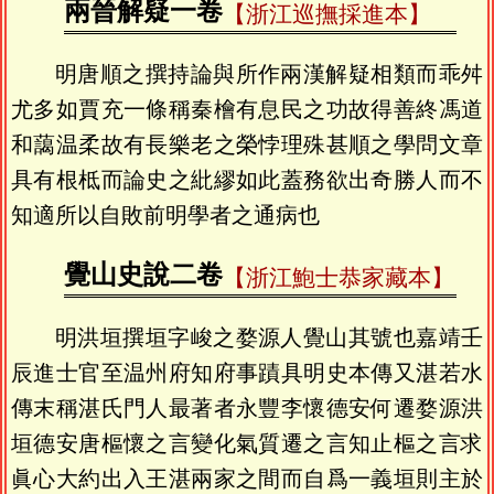
兩晉解疑一卷
【浙江巡撫採進本】
明唐順之撰持論與所作兩漢解疑相類而乖舛
尤多如賈充一條稱秦檜有息民之功故得善終馮道
和藹温柔故有長樂老之榮悖理殊甚順之學問文章
具有根柢而論史之紕繆如此蓋務欲出奇勝人而不
知適所以自敗前明學者之通病也
覺山史說二卷
【浙江鮑士恭家藏本】
明洪垣撰垣字峻之婺源人覺山其號也嘉靖壬
辰進士官至温州府知府事蹟具明史本傳又湛若水
傳末稱湛氏門人最著者永豐李懷德安何遷婺源洪
垣德安唐樞懷之言變化氣質遷之言知止樞之言求
眞心大約出入王湛兩家之間而自爲一義垣則主於