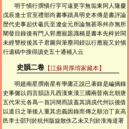
明于愼行撰愼行字可遠更字無垢東阿人隆慶
戊辰進士官至禮部尚書事蹟具明史本傳是書評論
歴代史事起伏羲氏至遼金元所論無甚乖舛亦無所
闡發目錄後有門人郭應寵題識稱是書本先梓於閩
未經讐校後其子君圖與筆塵同鋟以行應寵又於愼
行遺稿中搜得讀史五十通補入云
史韻二卷
【江蘇周厚堉家藏本】
明趙南星撰南星有學庸正說已著錄是編摘錄
史事儷以四言韻語凡西漢東漢三國兩晉南北朝唐
五代宋元各爲一首詞簡而該蓋其謫戍代州以後借
以遣日之筆後人重其忠義因錄而傳之順治丁亥高
邑李士邵刋於杭州版旋散佚乙未又刋於淮海道署