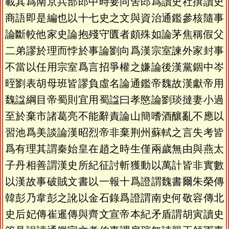
載其爲南京兵部郎中時要同舍郎爲讀史社撰讀史
商語即是編也以十七史之文與資治通鑑參核隨事
論斷較他家史論抱殘守匱者頗殊如論茅焦稱假父
二弟謬於理而悖於事論劉向爲漢宗室諫外家封事
不當以任用宗室爲言招爭權之嫌論後漢黨錮中岑
晊劉表胡母班皆謬負虛名論通鑑帝魏故漢獻帝用
魏諡綱目帝蜀則宜用蜀諡曰孝愍論劉琰撻妻小過
至於棄市諸葛亮不能辭責論山簡嗜酒釀亂不應以
習池爲美談論漢昭烈帝非棄荆州蘇軾之言失考皆
爲有理其謂秦始皇在趙之時生僅兩歲無由與燕太
子丹相善謂漢史所紀征討斬獲動以萬計皆非實數
以漢故事破賊文書以一報十爲證謂魏書爾朱榮傳
韓彭乃韋彭之訛以金石錄爲證謂南史何敬容傳北
史后妃傳崔暹傳與齊文宣帝本紀矛盾謂胡寅讀史