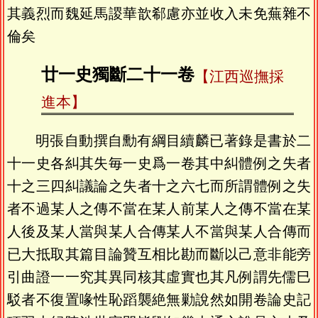
其義烈而魏延馬謖華歆郗慮亦並收入未免蕪雜不
倫矣
廿一史獨斷二十一卷
【江西巡撫採
進本】
明張自動撰自勳有綱目續麟已著錄是書於二
十一史各糾其失毎一史爲一卷其中糾體例之失者
十之三四糾議論之失者十之六七而所謂體例之失
者不過某人之傳不當在某人前某人之傳不當在某
人後及某人當與某人合傳某人不當與某人合傳而
已大抵取其篇目論贊互相比勘而斷以己意非能旁
引曲證一一究其異同核其虛實也其凡例謂先儒巳
駁者不復置喙性恥蹈襲絶無勦說然如開卷論史記