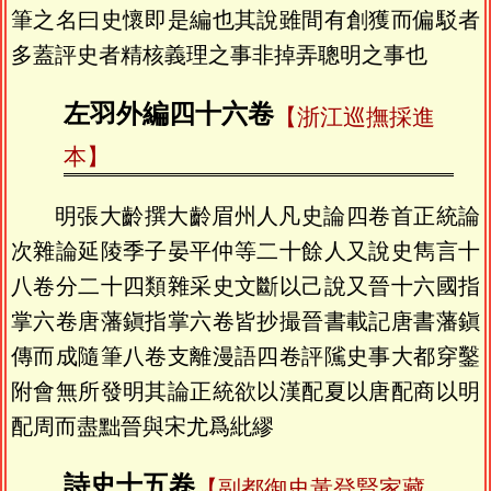
筆之名曰史懷即是編也其說雖間有創獲而偏駁者
多蓋評史者精核義理之事非掉弄聰明之事也
左羽外編四十六卷
【浙江巡撫採進
本】
明張大齡撰大齡眉州人凡史論四卷首正統論
次雜論延陵季子晏平仲等二十餘人又說史雋言十
八卷分二十四類雜采史文斷以己說又晉十六國指
掌六卷唐藩鎭指掌六卷皆抄撮晉書載記唐書藩鎭
傳而成隨筆八卷支離漫語四卷評隲史事大都穿鑿
附會無所發明其論正統欲以漢配夏以唐配商以明
配周而盡黜晉與宋尤爲紕繆
詩史十五卷
【副都御史黃登賢家藏