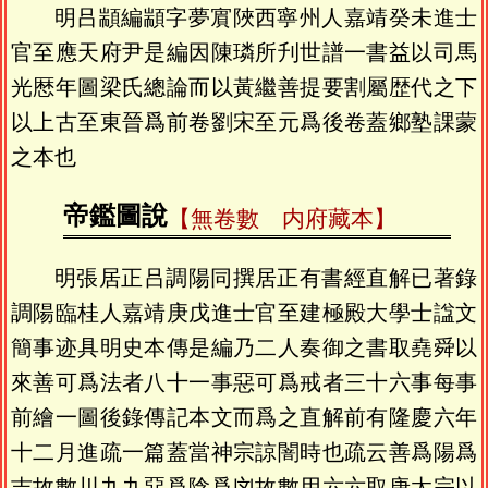
明吕顓編顓字夢賔陜西寧州人嘉靖癸未進士
官至應天府尹是編因陳璘所刋世譜一書益以司馬
光厯年圖梁氏總論而以黃繼善提要割屬歴代之下
以上古至東晉爲前卷劉宋至元爲後卷蓋鄉塾課蒙
之本也
帝鑑圖說
【無卷數 内府藏本】
明張居正吕調陽同撰居正有書經直解已著錄
調陽臨桂人嘉靖庚戊進士官至建極殿大學士諡文
簡事迹具明史本傳是編乃二人奏御之書取堯舜以
來善可爲法者八十一事惡可爲戒者三十六事每事
前繪一圖後錄傳記本文而爲之直解前有隆慶六年
十二月進疏一篇蓋當神宗諒闇時也疏云善爲陽爲
吉故數川九九惡爲陰爲㓙故數用六六取唐太宗以