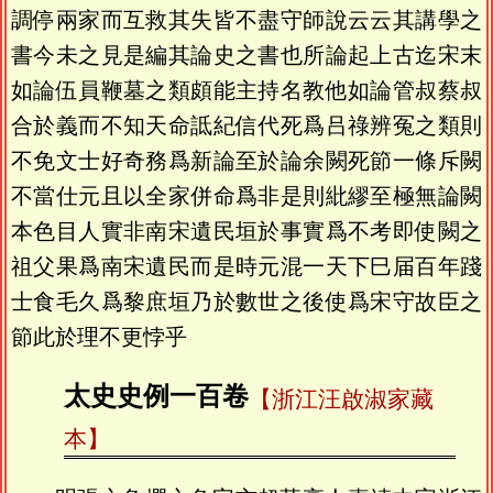
調停兩家而互救其失皆不盡守師說云云其講學之
書今未之見是編其論史之書也所論起上古迄宋末
如論伍員鞭墓之類頗能主持名教他如論管叔蔡叔
合於義而不知天命詆紀信代死爲吕祿辨冤之類則
不免文士好奇務爲新論至於論余闕死節一條斥闕
不當仕元且以全家併命爲非是則紕繆至極無論闕
本色目人實非南宋遺民垣於事實爲不考即使闕之
祖父果爲南宋遺民而是時元混一天下巳届百年踐
士食毛久爲黎庶垣乃於數世之後使爲宋守故臣之
節此於理不更悖乎
太史史例一百卷
【浙江汪啟淑家藏
本】