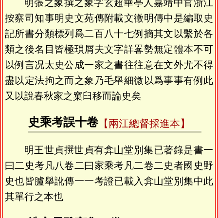
明張之象撰之象字玄超華亭人嘉靖中官浙江
按察司知事明史文苑傳附載文徵明傳中是編取史
記所書分類標列爲二百八十七例摘其文以繫於各
類之後名目皆極瑣屑夫文字詳畧勢無定體本不可
以例言况太史公成一家之書往往意在文外尤不得
盡以定法拘之而之象乃毛舉細微以爲事事有例此
又以說春秋家之窠臼移而論史矣
史乘考誤十卷
【兩江總督採進本】
明王世貞撰世貞有弇山堂別集已著錄是書一
曰二史考凡八卷二曰家乘考凡二卷二史者國史野
史也皆臚舉訛傳一一考證已載入弇山堂別集中此
其單行之本也