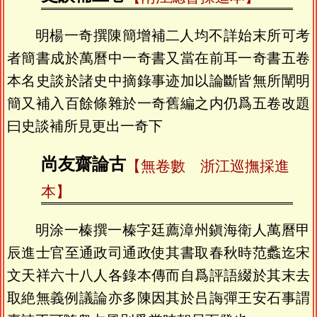
明楊一奇撰陳簡增補二人均不詳始末所可考
者簡書成於萬曆中一奇書又當在前耳一奇書五卷
本名史談於諸史中摘錄事迹加以論斷皆無所闡明
簡又補入百餘條雜於一奇舊編之内仍爲五卷改題
曰史談補所見更出一奇下
尚友齋論古
【無卷數 浙江巡撫採進
本】
明涂一榛撰一榛字廷薦漳州鎭海衛人萬曆甲
辰進士官至通政司通政使其書取春秋時范蠡迄宋
文天祥六十八人各錄本傳而自爲評語綴於其末去
取絶無義例議論亦多陳因其於吕誨彈王安石事謂