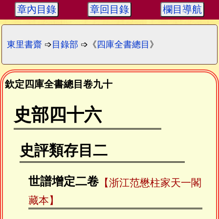
章內目錄
章回目錄
欄目導航
東里書齋
➩
目錄部
➩《
四庫全書總目
》
欽定四庫全書總目卷九十
史部四十六
史評類存目二
世譜增定二卷
【浙江范懋柱家天一閣
藏本】