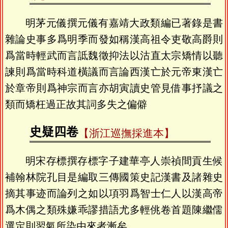
明茅元儀撰元儀有嘉靖大政類編已著錄是書
雜論史事多爲明季而發如稱漢高祖令吏敬高爵則
爲當時輕武而言詆魏徵抑法以沽直太宗矯情以聽
諫則爲當時科道橫議而言論西漢亡於元帝東漢亡
於章帝則爲神宗而言亦胡寅讀史管見借事抒議之
類而矯枉過正故其詞多失之偏僻
史疑四卷
【浙江巡撫採進本】
明宋存標撰存標字子建華亭人崇禎間貢生候
補翰林院孔目是編取三傳國策史記漢書及諸雜史
摘其事迹而論列之如以項羽爲智士仁人以漢高帝
爲木偶之類殊嫌乖謬措語尤多輕佻卷首題陳繼儒
選定則習氣所染由來者漸矣