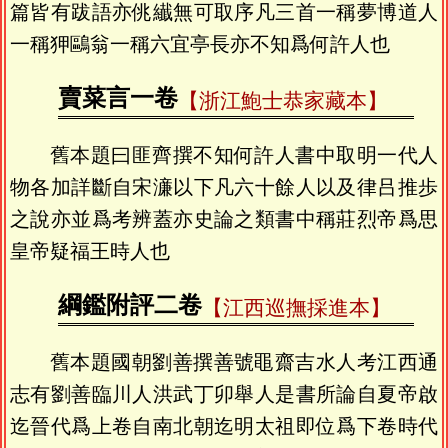
篇皆有跋語亦佻纎無可取序凡三首一稱夢博道人
一稱狎鷗翁一稱六宜亭長亦不知爲何許人也
賣菜言一卷
【浙江鮑士恭家藏本】
舊本題曰匪齊撰不知何許人書中取明一代人
物各加詳斷自宋濓以下凡六十餘人以及律吕推歩
之說亦並爲考辨蓋亦史論之類書中稱莊烈帝爲思
皇帝疑福王時人也
綱鑑附評二卷
【江西巡撫採進本】
舊本題國朝劉善撰善號黽齋吉水人考江西通
志有劉善臨川人洪武丁卯舉人是書所論自夏帝啟
迄晉代爲上卷自南北朝迄明太祖即位爲下卷時代