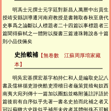
明馮士元撰士元字廷對新昌人萬曆中出貢生
授靖安縣訓導遷河南府教授是書雜取春秋至唐代
史事爲之論斷以人標題者二十四篇以事標題者三
篇聞得蘇軾之一體附以擬書三篇連珠雜說各十篇
則小品伎倆矣
史拾載補
【無卷數 江蘇周厚堉家藏
本】
明吳宏基撰宏基字柏持仁和人是編取史記八
書及儒林循吏游俠酷吏滑稽日者龜策貨殖匈奴西
南夷大宛列傳十一篇加以圈點並略附箋註評語於
篇後前有自序似乎先著一書名史拾而此補之者又
冠以蘇轍古史跋似乎補所未收者其體例殊不可解