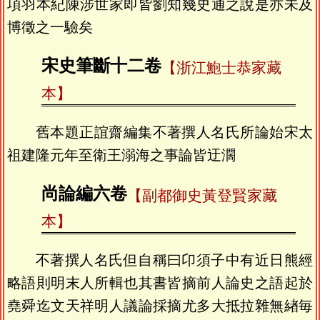
項羽本紀陳涉世家即皆劉知幾史通之說是亦未及
博徵之一驗矣
宋史筆斷十二卷
【浙江鮑士恭家藏
本】
舊本題正誼齋編集不著撰人名氏所論始宋太
祖建隆元年至衛王溺海之事論皆迂濶
尚論編六卷
【副都御史黃登賢家藏
本】
不著撰人名氏但自稱曰卬須子中有近日熊經
略語則明末人所輯也其書皆摘前人論史之語起於
堯舜迄文天祥明人議論採摘尤多大抵拉雜無緖毎