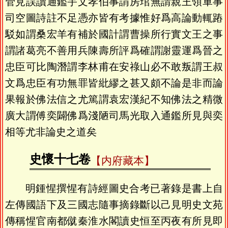
管見誤讀通鑑宇文孝伯事謂房琯無請親王領軍事
司空圖詩註不足憑亦皆有考據惟好爲高論動輒蹖
駁如謂桑宏羊有補於國計謂曹操所行實文王之事
謂諸葛亮不善用兵陳壽所評爲確謂謝靈運爲晉之
忠臣可比陶潛謂李林甫在安祿山必不敢叛謂王叔
文爲忠臣有功無罪皆紕繆之甚又頗不論是非而論
果報於佛法信之尤篤謂袁宏漢紀不知佛法之精微
廣大謂傅奕闢佛爲淺陋司馬光取入通鑑所見與奕
相等尤非論史之道矣
史懷十七卷
【内府藏本】
明鍾惺撰惺有詩經圖史合考已著錄是書上自
左傳國語下及三國志隨事摘錄斷以己見明史文苑
傳稱惺官南都僦秦淮水閣讀史恒至丙夜有所見即