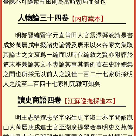
臺諫不可隨衆占風則爲當時朝局而發也
人物論三十四卷
【内府藏本】
明鄭賢編賢字元直莆田人官震澤縣教諭是書
成於萬曆戊申掇諸史論贊及唐宋以來各家文集取
其論古之文裒爲一編而以時代編敘之賢亦附評於
篇末率兼論其文不專論其事其體例蓋在史評總集
之間也所採元以前人之說僅一百二十七家所採明
人之說至二百四十七家則冗雜可知矣
讀史商語四卷
【江蘇巡撫採進本】
明王志堅撰志堅字弱生更字淑士亦字聞修崑
山人萬曆庚戌進士官至湖廣提學僉事明史文苑傳