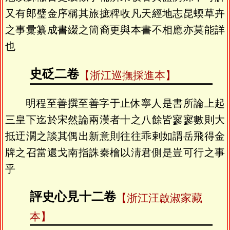
又有郎璧金序稱其旅摭稗收凡天經地志昆蝡草卉
之事彚纂成書綴之簡裔更與本書不相應亦莫能詳
也
史砭二卷
【浙江巡撫採進本】
明程至善撰至善字于止休寧人是書所論上起
三皇下迄於宋然論兩漢者十之八餘皆寥寥數則大
抵迂濶之談其偶出新意則往往乖剌如謂岳飛得金
牌之召當還戈南指誅秦檜以淸君側是豈可行之事
乎
評史心見十二卷
【浙江汪啟淑家藏
本】