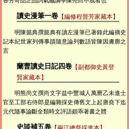
各分奇品正品詞氣纎譎學陳亮而不成者也
讀史漫筆一卷
【編修程晉芳家藏本】
明陳懿典撰懿典有讀左漫筆已著錄此編摘史
記本紀世家列傳事蹟隨意論列數語皆陳因膚廓之
言
蘭曹讀史日記四卷
【副都御史黃登
賢家藏本】
明熊尚文撰尚文字益中豐城人萬曆乙未進士
官至工部右侍郎是編雜採史傳舊文上起唐堯下迄
元代隨事論斷全類時文評語頗乖著書之體
史談補五卷
【兩江總督採進本】