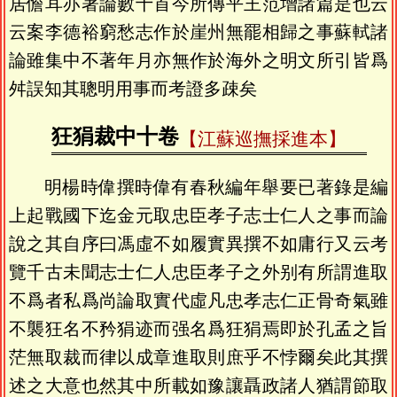
居儋耳亦著論數十首今所傳平王范增諸篇是也云
云案李德裕窮愁志作於崖州無罷相歸之事蘇軾諸
論雖集中不著年月亦無作於海外之明文所引皆爲
舛誤知其聰明用事而考證多疎矣
狂狷裁中十卷
【江蘇巡撫採進本】
明楊時偉撰時偉有春秋編年舉要已著錄是編
上起戰國下迄金元取忠臣孝子志士仁人之事而論
說之其自序曰馮虛不如履實異撰不如庸行又云考
覽千古未聞志士仁人忠臣孝子之外别有所謂進取
不爲者私爲尚論取實代虛凡忠孝志仁正骨奇氣雖
不襲狂名不矜狷迹而强名爲狂狷焉即於孔孟之旨
茫無取裁而律以成章進取則庶乎不悖爾矣此其撰
述之大意也然其中所載如豫讓聶政諸人猶謂節取