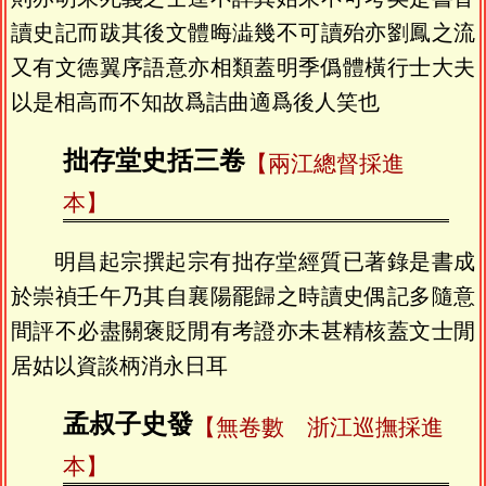
讀史記而跋其後文體晦澁幾不可讀殆亦劉鳳之流
又有文德翼序語意亦相類蓋明季僞體橫行士大夫
以是相高而不知故爲詰曲適爲後人笑也
拙存堂史括三卷
【兩江總督採進
本】
明昌起宗撰起宗有拙存堂經質已著錄是書成
於崇禎壬午乃其自襄陽罷歸之時讀史偶記多隨意
間評不必盡關褒貶閒有考證亦未甚精核蓋文士閒
居姑以資談柄消永日耳
孟叔子史發
【無卷數 浙江巡撫採進
本】