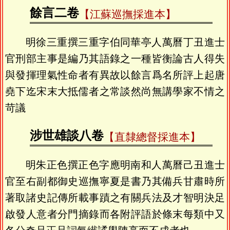
餘言二卷
【江蘇巡撫採進本】
明徐三重撰三重字伯同華亭人萬曆丁丑進士
官刑部主事是編乃其語錄之一種皆衡論古人得失
與發揮理氣性命者有異故以餘言爲名所評上起唐
堯下迄宋末大抵儒者之常談然尚無講學家不情之
苛議
涉世雄談八卷
【直隸總督採進本】
明朱正色撰正色字應明南和人萬曆己丑進士
官至右副都御史巡撫寧夏是書乃其備兵甘肅時所
著取諸史記傳所載事蹟之有關兵法及才智明決足
啟發人意者分門摘錄而各附評語於條末每類中又