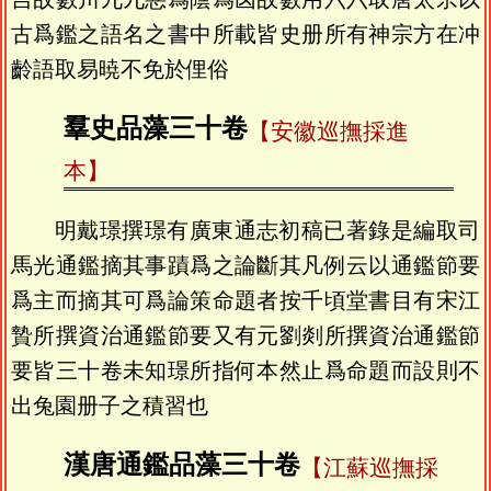
古爲鑑之語名之書中所載皆史册所有神宗方在冲
齡語取易暁不免於俚俗
羣史品藻三十卷
【安徽巡撫採進
本】
明戴璟撰璟有廣東通志初稿已著錄是編取司
馬光通鑑摘其事蹟爲之論斷其凡例云以通鑑節要
爲主而摘其可爲論策命題者按千頃堂書目有宋江
贄所撰資治通鑑節要又有元劉剡所撰資治通鑑節
要皆三十卷未知璟所指何本然止爲命題而設則不
出兔園册子之積習也
漢唐通鑑品藻三十卷
【江蘇巡撫採