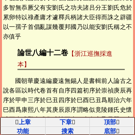
多智無忝厥父有安劉氏之功夫諸吕分王劉氏危於
累卵特以祿產庸才遽釋兵柄諸大臣得而誅之辟疆
以一孺子首倡亂謀幾覆邦國乃以能安劉氏稱之不
亦傎乎
論世八編十二卷
【浙江巡撫採進
本】
國朝華慶遠編慶遠無錫人是書輯前人論古之
說各區以時代卷首有自序四篇初序於崇禎庚辰再
序於甲申三序於巳丑四序於巳酉巳丑爲順治六年
巳酉爲康熙八年其庚辰原序謂略似竟陵鍾氏史懷
或正史或野史或集或說不專一史久之盈冊題曰寒
上章
下章
頂部
窻歎後改名爲論世八編自一卷至四卷爲初編論自
功能
搜索
底部