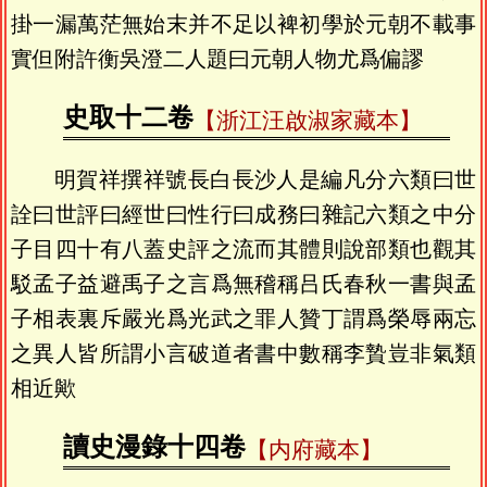
掛一漏萬茫無始末并不足以裨初學於元朝不載事
實但附許衡吳澄二人題曰元朝人物尤爲偏謬
史取十二卷
【浙江汪啟淑家藏本】
明賀祥撰祥號長白長沙人是編凡分六類曰世
詮曰世評曰經世曰性行曰成務曰雜記六類之中分
子目四十有八蓋史評之流而其體則說部類也觀其
駁孟子益避禹子之言爲無稽稱吕氏春秋一書與孟
子相表裏斥嚴光爲光武之罪人贊丁謂爲榮辱兩忘
之異人皆所謂小言破道者書中數稱李贄豈非氣類
相近歟
讀史漫錄十四卷
【内府藏本】