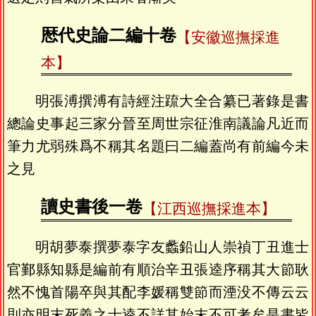
厯代史論二編十卷
【安徽巡撫採進
本】
明張溥撰溥有詩經注䟽大全合纂已著錄是書
總論史事起三家分晉至周世宗征淮南議論凡近而
筆力尤弱殊爲不稱其名題曰二編蓋尚有前編今未
之見
讀史書後一卷
【江西巡撫採進本】
明胡夢泰撰夢泰字友蠡鉛山人崇禎丁丑進士
官鄞縣知縣是編前有順治辛丑張逵序稱其大節耿
然不愧首陽卒與其配李媛稱雙節而湮没不傳云云
則亦明末死義之士逵不詳其始末不可考矣是書皆