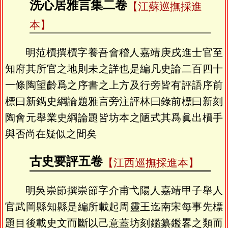
洗心居雅言集二卷
【江蘇巡撫採進
本】
明范檟撰檟字養吾會稽人嘉靖庚戌進士官至
知府其所官之地則未之詳也是編凡史論二百四十
一條陶望齡爲之序書之上方及行旁皆有評語序前
標曰新鐫史綱論題雅言旁注評林曰錄前標曰新刻
陶會元舉業史綱論題皆坊本之陋式其爲眞出檟手
與否尚在疑似之間矣
古史要評五卷
【江西巡撫採進本】
明吳崇節撰崇節字介甫弋陽人嘉靖甲子舉人
官武岡縣知縣是編所載起周靈王迄南宋每事先標
題目後載史文而斷以己意蓋坊刻鑑纂鑑畧之類而