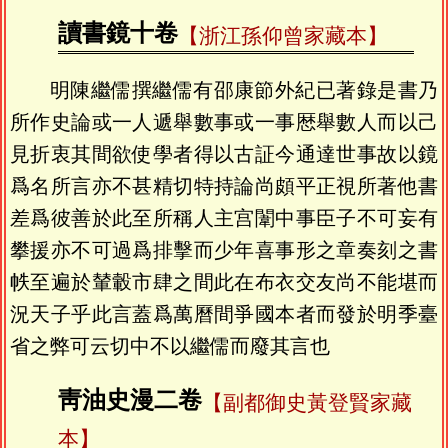
讀書鏡十卷
【浙江孫仰曾家藏本】
明陳繼儒撰繼儒有邵康節外紀已著錄是書乃
所作史論或一人遞舉數事或一事厯舉數人而以己
見折衷其間欲使學者得以古証今通達世事故以鏡
爲名所言亦不甚精切特持論尚頗平正視所著他書
差爲彼善於此至所稱人主宫闈中事臣子不可妄有
攀援亦不可過爲排擊而少年喜事形之章奏刻之書
帙至遍於輦轂市肆之間此在布衣交友尚不能堪而
況天子乎此言蓋爲萬曆間爭國本者而發於明季臺
省之弊可云切中不以繼儒而廢其言也
靑油史漫二卷
【副都御史黃登賢家藏
本】