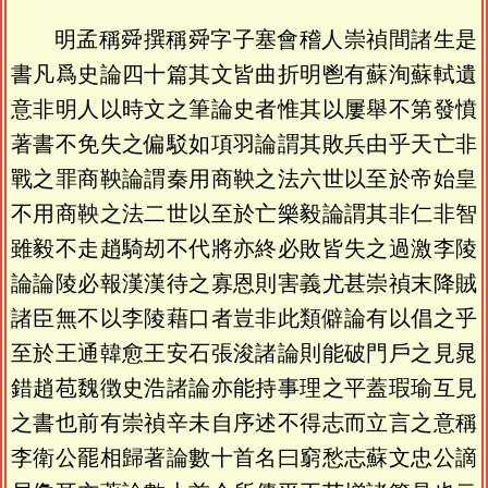
明孟稱舜撰稱舜字子塞會稽人崇禎間諸生是
書凡爲史論四十篇其文皆曲折明鬯有蘇洵蘇軾遺
意非明人以時文之筆論史者惟其以屢舉不第發憤
著書不免失之偏駁如項羽論謂其敗兵由乎天亡非
戰之罪商鞅論謂秦用商鞅之法六世以至於帝始皇
不用商鞅之法二世以至於亡樂毅論謂其非仁非智
雖毅不走趙騎刼不代將亦終必敗皆失之過激李陵
論論陵必報漢漢待之寡恩則害義尤甚崇禎末降賊
諸臣無不以李陵藉口者豈非此類僻論有以倡之乎
至於王通韓愈王安石張浚諸論則能破門戶之見晁
錯趙苞魏徴史浩諸論亦能持事理之平蓋瑕瑜互見
之書也前有崇禎辛未自序述不得志而立言之意稱
李衛公罷相歸著論數十首名曰窮愁志蘇文忠公謫