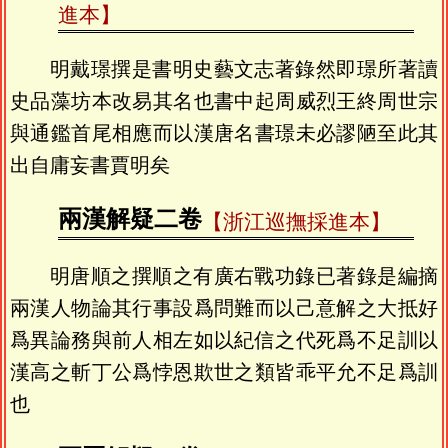
進本】
明戴璟撰是書明史藝文志著錄然即璟所著讀
史品藻坊本改易其名也書中起周威烈王終周世宗
與通鑑首尾相應而以漢唐名書璟未必謬陋至此其
出自庸妄書賈明矣
兩漢解疑二卷
【浙江巡撫採進本】
明唐順之撰順之有廣右戰功錄已著錄是編摘
兩漢人物論其行事設爲問難而以己意解之大抵好
爲異論務與前人相左如以紀信之代死爲不足訓以
漢高之斬丁公爲悖恩欺世之類皆乖平允不足爲訓
也