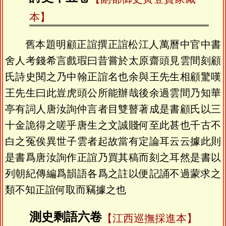
本】
舊本題明顧正誼撰正誼松江人萬曆中官中書
舍人考錢希言戲瑕曰昔嘗於太原齋頭見雲間刻顧
氏詩史閱之乃中翰正誼名也余與王先生相顧驚嘆
王先生曰此豈虎頭公所能辦哉後余過雲間乃知華
亭有詞人唐汝詢仲言者目雙瞽著成是書顧氏以三
十金詭得之嗟乎唐生之文誠賤何至此甚也千古不
白之冤俟異世子雲者起故當有定論耳云云據此則
是書爲唐汝詢作正誼乃買其稿而刻之耳然是書以
列朝紀傳編爲韻語各爲之註以便記誦不過蒙求之
類不知正誼何取而竊據之也
測史剩語六卷
【江西巡撫採進本】