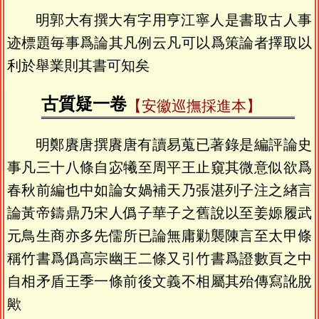
明郭大有撰大有字用亨江寧人是書取古人事
迹標題毎事爲論其凡例云凡可以爲策論者擇取以
利於舉業則其書可知矣
古質疑一卷
【安徽巡撫採進本】
明鄭賡唐撰賡唐有讀易蒐已著錄是編評論史
事凡三十八條自宓犧至周平王止窺其微意似欲爲
春秋前編也中如論女媧補天乃張湛列子注之緖言
論黃帝鑄鼎乃宋人僞子華子之舊說以至姜嫄履武
元鳥生商亦多先儒所已論無庸勦襲陳言至太甲條
稱竹書爲僞高宗幽王二條又引竹書爲證數頁之中
自相矛盾王季一條前後文義不相屬其殆傳寫訛脫
歟