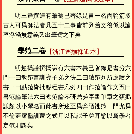
明王達撰達有筆疇已著錄是書一名尚論篇取
古人可爲師法者凡五十二事皆前列舊文後係以論
率浮淺無意義又出筆疇之下矣
學笵二卷
【浙江巡撫採進本】
明趙撝謙撰撝謙有六書本義已著錄是書分六
門一曰教笵言訓導子弟之法二曰讀笵列所應讀之
書三曰點笵皆批點經書凡例四曰作笵論作文五曰
書笵論筆法六曰襍笵論琴研鼎彝字畫印章之類撝
謙頗以小學名而此書所述至爲弇陋襍笵一門尤爲
不倫蓋家塾訓蒙之式用以私課子弟耳懸以爲學者
定笵則謬矣