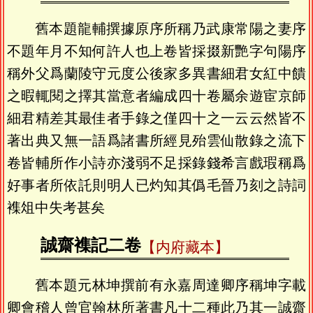
舊本題龍輔撰據原序所稱乃武康常陽之妻序
不題年月不知何許人也上卷皆採掇新艷字句陽序
稱外父爲蘭陵守元度公後家多異書細君女紅中饋
之暇輒閱之擇其當意者編成四十卷屬余遊宦京師
細君精差其最佳者手錄之僅四十之一云云然皆不
著出典又無一語爲諸書所經見殆雲仙散錄之流下
卷皆輔所作小詩亦淺弱不足採錄錢希言戲瑕稱爲
好事者所依託則明人已灼知其僞毛晉乃刻之詩詞
襍俎中失考甚矣
誠齋襍記二卷
【内府藏本】
舊本題元林坤撰前有永嘉周達卿序稱坤字載
卿會稽人曾官翰林所著書凡十二種此乃其一誠齋