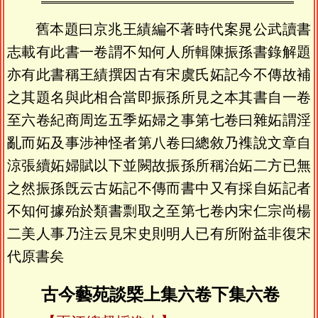
舊本題曰京兆王績編不著時代案晁公武讀書
志載有此書一卷謂不知何人所輯陳振孫書錄解題
亦有此書稱王績撰因古有宋虞氏妬記今不傳故補
之其題名與此相合當即振孫所見之本其書自一卷
至六卷紀商周迄五季妬婦之事第七卷曰雜妬謂淫
亂而妬及事涉神怪者第八卷曰總敘乃襍說文章自
涼張續妬婦賦以下並闕故振孫所稱治妬二方已無
之然振孫旣云古妬記不傳而書中又有採自妬記者
不知何據殆於類書剽取之至第七卷内宋仁宗尚楊
二美人事乃注云見宋史則明人已有所附益非復宋
代原書矣
古今藝苑談槩上集六卷下集六卷