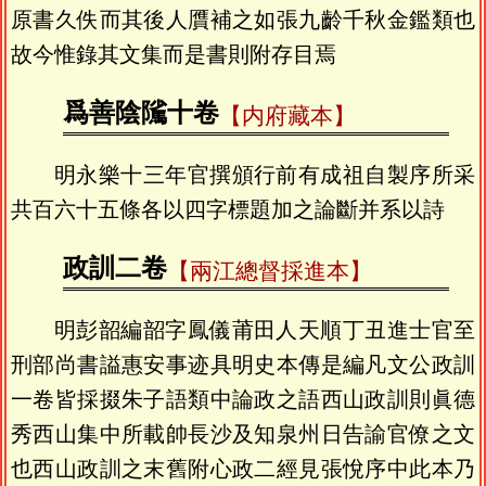
原書久佚而其後人贋補之如張九齡千秋金鑑類也
故今惟錄其文集而是書則附存目焉
爲善陰隲十卷
【内府藏本】
明永樂十三年官撰頒行前有成祖自製序所采
共百六十五條各以四字標題加之論斷并系以詩
政訓二卷
【兩江總督採進本】
明彭韶編韶字鳳儀莆田人天順丁丑進士官至
刑部尚書謚惠安事迹具明史本傳是編凡文公政訓
一卷皆採掇朱子語類中論政之語西山政訓則眞德
秀西山集中所載帥長沙及知泉州日告諭官僚之文
也西山政訓之末舊附心政二經見張悅序中此本乃