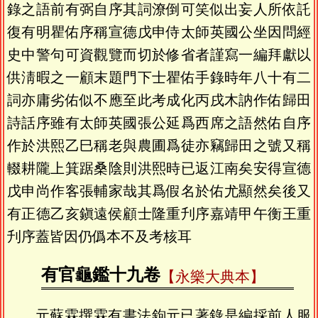
錄之語前有弼自序其詞潦倒可笑似出妄人所依託
復有明瞿佑序稱宣德戊申侍太師英國公坐因問經
史中警句可資觀覽而切於修省者謹寫一編拜獻以
供淸暇之一顧末題門下士瞿佑手錄時年八十有二
詞亦庸劣佑似不應至此考成化丙戌木訥作佑歸田
詩話序雖有太師英國張公延爲西席之語然佑自序
作於洪熙乙巳稱老與農圃爲徒亦竊歸田之號又稱
輟耕隴上箕踞桑陰則洪熙時已返江南矣安得宣德
戊申尚作客張輔家哉其爲假名於佑尤顯然矣後又
有正德乙亥鎭遠侯顧士隆重刋序嘉靖甲午衡王重
刋序蓋皆因仍僞本不及考核耳
有官龜鑑十九卷
【永樂大典本】
元蘇霖撰霖有書法鉤元已著錄是編採前人服