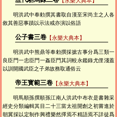
【永樂大典本】
明洪武中奉勅撰其書取自漢至宋尚主之人各
敘其善惡事蹟以示法戒亦演以俗語
公子書三卷
【永樂大典本】
明洪武中熊鼎等奉勅撰採摭古事分爲三類一
良臣門一忠臣門一姦臣門其詞較永鑑錄尤俚淺蓋
以訓開國武臣之子弟故務取通俗云
帝王寳範三卷
【永樂大典本】
明馬順孫撰順孫江南人洪武中布衣是書雜采
經史分類編輯其目二十三當太祖開創之初嘗進於
朝冀採以定制作興禮樂然擇焉不精語焉不詳徒爲