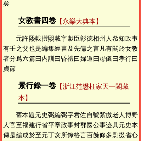
矣
女教書四卷
【永樂大典本】
元許熙載撰熙載字獻臣彰德相州人叅知政事
有壬之父也是編集經書及先儒之言凡有闗於女教
者分爲六篇曰内訓曰昏禮曰婦道曰母儀曰孝行曰
貞節
景行錄一卷
【浙江范懋柱家天一閣藏
本】
舊本題元史弼編弼字君佐自號紫微老人博野
人官至福建行省平章政事封鄂國公事迹具元史本
傳是編成於至元丁亥所錄格言百餘條多剽掇省心