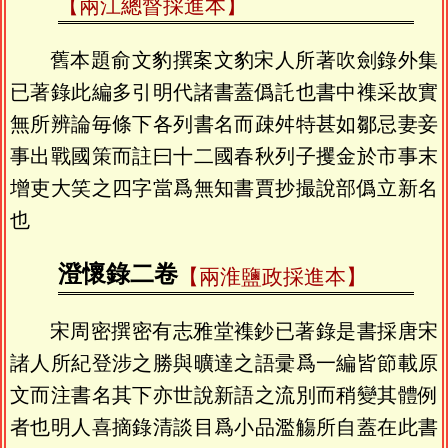
【兩江總督採進本】
舊本題俞文豹撰案文豹宋人所著吹劍錄外集
已著錄此編多引明代諸書蓋僞託也書中襍采故實
無所辨論毎條下各列書名而疎舛特甚如鄒忌妻妾
事出戰國策而註曰十二國春秋列子攫金於市事末
增吏大笑之四字當爲無知書賈抄撮說部僞立新名
也
澄懷錄二卷
【兩淮鹽政採進本】
宋周密撰密有志雅堂襍鈔已著錄是書採唐宋
諸人所紀登涉之勝與曠達之語彚爲一編皆節載原
文而注書名其下亦世說新語之流別而稍變其體例
者也明人喜摘錄清談目爲小品濫觴所自蓋在此書