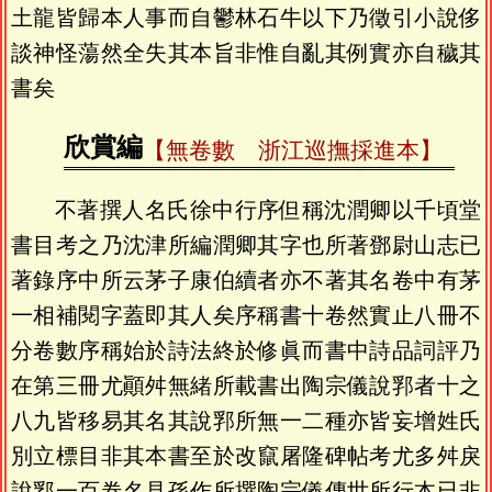
土龍皆歸本人事而自鬱林石牛以下乃徵引小說侈
談神怪蕩然全失其本旨非惟自亂其例實亦自穢其
書矣
欣賞編
【無卷數 浙江巡撫採進本】
不著撰人名氏徐中行序但稱沈潤卿以千頃堂
書目考之乃沈津所編潤卿其字也所著鄧尉山志已
著錄序中所云茅子康伯續者亦不著其名卷中有茅
一相補閱字蓋即其人矣序稱書十卷然實止八冊不
分卷數序稱始於詩法終於修眞而書中詩品詞評乃
在第三冊尤顚舛無緒所載書出陶宗儀說郛者十之
八九皆移易其名其說郛所無一二種亦皆妄增姓氏
別立標目非其本書至於改竄屠隆碑帖考尤多舛戾
說郛一百卷名見孫作所撰陶宗儀傳世所行本已非