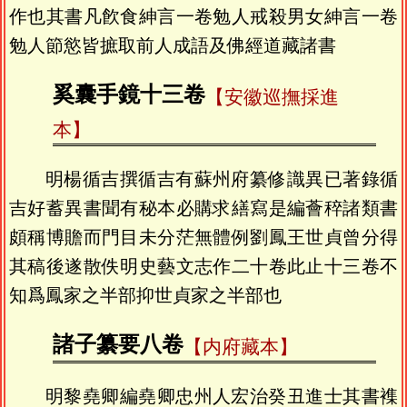
作也其書凡飮食紳言一卷勉人戒殺男女紳言一卷
勉人節慾皆摭取前人成語及佛經道藏諸書
奚囊手鏡十三卷
【安徽巡撫採進
本】
明楊循吉撰循吉有蘇州府纂修識異已著錄循
吉好蓄異書聞有秘本必購求繕寫是編薈稡諸類書
頗稱博贍而門目未分茫無體例劉鳳王世貞曾分得
其稿後遂散佚明史藝文志作二十卷此止十三卷不
知爲鳳家之半部抑世貞家之半部也
諸子纂要八卷
【内府藏本】
明黎堯卿編堯卿忠州人宏治癸丑進士其書襍