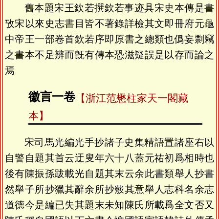
舊本題宋王欽若撰欽若事迹具宋史本傳是書
攷宋以來史志書目皆不著錄詳檢其文即冊府元龜
中帝王一部卷首欽若序即原書之總類也僞妄剽竊
之書本不足辨而旣有傳本恐滋疑誤是以存而論之
焉
徽言一卷
【浙江范懋柱家天一閣藏
本】
宋司馬光編光手抄諸子史集精語置諸座右以
自警自題其首云迂叟年六十八蓋元祐初爲相時也
後有陳振孫跋載光自題其末云余此書類舉人抄書
然舉子所抄獵其辭余所抄覈其意舉人志科名余志
道德今是編已失其題末未知陳氏所載爲全文否又