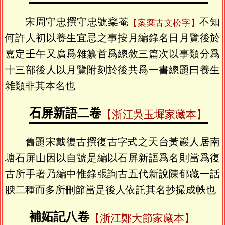
宋周守忠撰守忠號㮤菴
不知
【案㮤古文松字】
何許人初以養生宜忌之事按月編錄名日月覽後於
嘉定壬午又廣爲雜纂首爲總敘三篇次以事類分爲
十三部後人以月覽附刻於後共爲一書總題曰養生
雜類非其本名也
石屏新語二卷
【浙江吳玉墀家藏本】
舊題宋戴復古撰復古字式之天台黃巖人居南
塘石屏山因以自號是編以石屏新語爲名則當爲復
古所手著乃編中惟錄張詢古五代新說陳郁藏一話
腴二種而多所刪節當是後人依託其名抄撮成帙也
補妬記八卷
【浙江鄭大節家藏本】