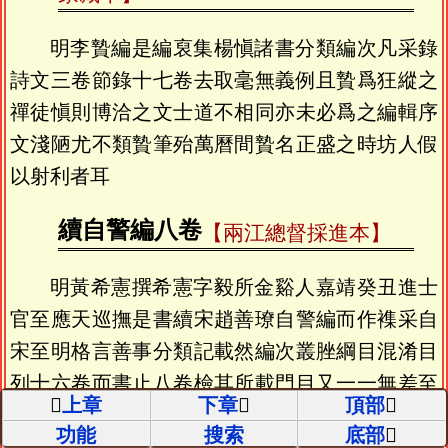
明李贄編是編裒集楊愼諸書分類編次凡采錄
詩文三卷節錄十七卷去取毫無義例且贄爲狂縱之
禪徒愼則博洽之文士道不相同亦未必爲之編輯序
文淺陋尤不類贄筆殆萬曆間贄名正盛之時坊人假
以射利者耳
續自警編八卷
【兩江總督採進本】
明黃希憲撰希憲字毅所金谿人嘉靖癸丑進士
官至應天巡撫是書續宋趙善璙自警編而作襍采自
宋至明格言善事分類記載然編次叢脞綱目混淆目
列十六卷而書止八卷檢其所載門目又一一無差至
上章
下章
頂部
以修身修已分爲二門又以考正祀典考復古禮入之
功能
搜索
底部
將帥門中而末一卷乃全錄山林放曠之詞非復儒者