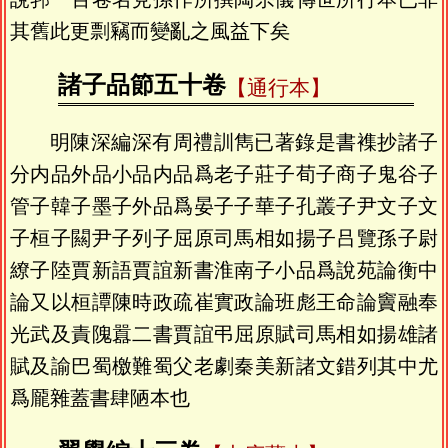
其舊此更剽竊而變亂之風益下矣
諸子品節五十卷
【通行本】
明陳深編深有周禮訓雋已著錄是書襍抄諸子
分内品外品小品内品爲老子莊子荀子商子鬼谷子
管子韓子墨子外品爲晏子子華子孔叢子尹文子文
子桓子闗尹子列子屈原司馬相如揚子吕覽孫子尉
繚子陸賈新語賈誼新書淮南子小品爲說苑論衡中
論又以桓譚陳時政疏崔實政論班彪王命論竇融奉
光武及責隗囂二書賈誼弔屈原賦司馬相如揚雄諸
賦及諭巴蜀檄難蜀父老劇秦美新諸文錯列其中尤
爲龎雜蓋書肆陋本也