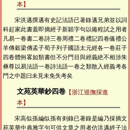
本】
宋洪邁撰邁有史記法語已著錄邁兄弟並以詞
科起家此書蓋即摘經子新穎字句以備程試之用者
凡易一卷書二卷詩三卷周禮二卷禮記四卷儀禮公
羊傳穀梁傳孟子荀子列子國語太元經各一卷莊子
四卷體例畧如類書但不分門目與經義絶不相涉朱
彝尊以易法語一卷詩法語一卷之類散入經義考各
門之中題曰未見未免失考矣
文苑英華鈔四卷
【浙江巡撫採進
本】
宋高似孫編似孫有剡錄已著錄是編乃採摘文
苑英華中典雅字句可供文章之用者仿洪邁經子法