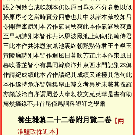
語之例鈔合成帙刻本仍以原目爲次不分卷數以似
孫原序考之當時實分四卷也其中以諸本叅校如吕
令開蓮峯賦別本皆作氣開秋爽此本作氣涵秋爽賈
至早朝詩別本皆作共沐恩波鳳池上朝朝染翰侍君
王此本作共沐恩波鳳池裏終朝黙黙侍君王李羣玉
黃陵廟詩別本皆作迴風日暮吹芳芷此本作東風日
暮吹香芷皆小有異同韓愈汴州東西水門記別本俱
作請紀成績此本皆作請紀其成績又遂極其危句此
本作遂持危亦皆韓集舉正韓文考異所未載其捜羅
亦頗該洽自序謂周必大奉勅校文苑英華是書有助
焉然摘錄不具首尾僅爲詞科餖飣之學爾
養生雜纂二十二卷附月覽二卷
【兩
淮鹽政採進本】