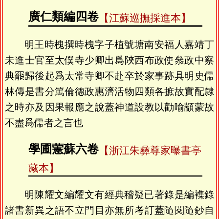
廣仁類編四卷
【江蘇巡撫採進本】
明王時槐撰時槐字子植號塘南安福人嘉靖丁
未進士官至太僕寺少卿出爲陜西布政使叅政中察
典罷歸後起爲太常寺卿不赴卒於家事跡具明史儒
林傳是書分篤倫德政惠濟活物四類各摭故實配隸
之時亦及因果報應之說蓋神道設教以勸喻顓蒙故
不盡爲儒者之言也
學圃藼蘇六卷
【浙江朱彝尊家曝書亭
藏本】
明陳耀文編耀文有經典稽疑已著錄是編襍錄
諸書新異之語不立門目亦無所考訂蓋隨閱隨鈔自