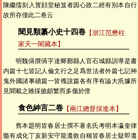
陳繼儒刻入寳顔堂秘笈者因心政二經有别本自行
故所存僅此二卷云
聞見類纂小史十四卷
【浙江范懋柱
家天一閣藏本】
明魏偁撰偁字達卿鄞縣人官石城縣訓導是書
内篇十七皆記人倫文行之足爲世法者外篇七記神
鬼外國諸事續篇一皆襍說篇各有序有論大扺據所
見聞載之雖採摭頗繁而多傷於俚
食色紳言二卷
【兩江總督採進本】
舊本題明皆春居士撰不著名氏考明本瀛奎律
髓有成化丁亥新安守龍遵敘自稱皆春居士疑即遵