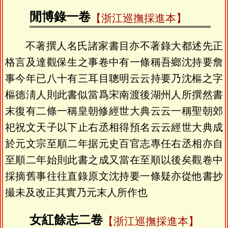
閒博錄一卷
【浙江巡撫採進本】
不著撰人名氏諸家書目亦不著錄大都述先正
格言及達觀保生之事卷中有一條稱吾鄉沈持要詹
事今年已八十有三耳目聰明云云持要乃沈樞之字
樞德淸人則此書似當爲宋南渡後湖州人所撰然書
末復有二條一稱皇朝修經世大典云云一稱聖朝郊
祀祝文天子以下止右丞相得預名云云經世大典成
於元文宗至順二年据元史百官志專任右丞相亦自
至順二年始則此書之成又當在至順以後矣觀卷中
採摘舊事往往直錄原文沈持要一條疑亦從他書抄
撮未及改正其實乃元末人所作也
女紅餘志二卷
【浙江巡撫採進本】