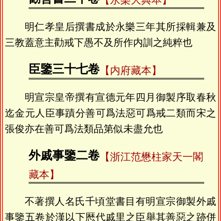
【永樂大典本】
明仁孝皇后撰書成於永樂三年其所採輯兼及
三教蓋意主勸戒下愚不及所作内訓之純粹也
臣鑒三十七卷
【内府藏本】
明宣宗皇帝撰有宣德元年四月御製序取春秋
迄金元人臣事蹟分善可爲法惡可爲戒二類而宋之
張俊亦在善可爲法類品第似未盡允也
外戚事鑒二卷
【浙江范懋柱家天一閣
藏本】
不著撰人名氏千頃堂書目有明宣宗御製外戚
事鑒五卷於漢以下厯代戚里之臣舉其善惡之跡併