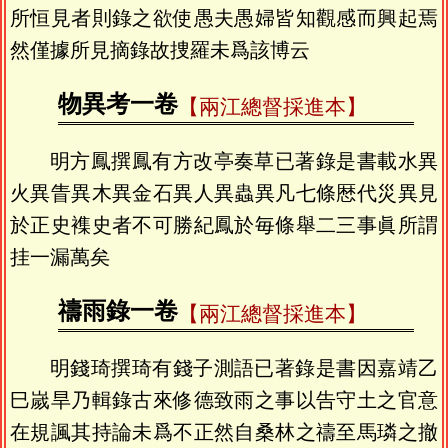
所恒見者則錄之欲使愚夫愚婦皆知觀感而興起焉
然僅據所見摘錄故捜羅未爲該博云
物異考一卷
【兩江總督採進本】
明方鳳撰鳳有方改亭奏草已著錄是書載水異
火異眚異木異金石異人異蟲異凡七條厯代災異見
於正史襍史者不可勝紀鳳於毎條舉二三事眞所謂
挂一漏萬矣
禱雨錄一卷
【兩江總督採進本】
明錢琦撰琦有錢子測語已著錄是書因嘉靖乙
巳嵗旱乃輯錄古來修德致雨之事以告守土之官意
在規諷其持論未爲不正然自桑林之禱至馬璘之撤