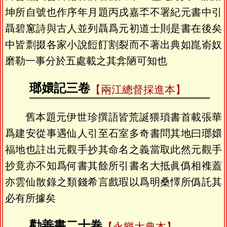
坤所自號也作序年月題丙戌嘉㔻不署紀元書中引
聶碧窻詩與古人並列聶爲元初道士則是書在後矣
中皆剽掇各家小說餖飣割裂而不著出典如崑嵛奴
磨勒一事分於五處載之其弇陋可知也
瑯嬛記三卷
【兩江總督採進本】
舊本題元伊世珍撰語皆荒誕猥瑣書首載張華
爲建安從事遇仙人引至石室多奇書問其地曰瑯嬛
福地也註出元觀手抄其命名之義當取此然元觀手
抄竟亦不知爲何書其餘所引書名大抵眞僞相襍蓋
亦雲仙散錄之類錢希言戲瑕以爲明桑懌所僞託其
必有所據矣
勸善書二十卷