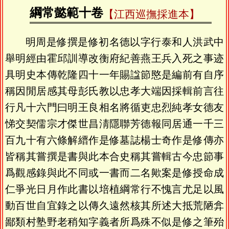
綱常懿範十卷
【江西巡撫採進本】
明周是修撰是修初名德以字行泰和人洪武中
舉明經由霍邱訓導改衡府紀善燕王兵入死之事迹
具明史本傳乾隆四十一年賜諡節愍是編前有自序
稱因閒居感其母彭氏教以忠孝大端因採輯前言往
行凡十六門曰明王良相名將循吏忠烈純孝女德友
悌交契儒宗才傑世昌淸隱聯芳德報同居通一千三
百九十有六條解縉作是修墓誌楊士奇作是修傳亦
皆稱其嘗撰是書與此本合史稱其嘗輯古今忠節事
爲觀感錄與此不同或一書而二名歟案是修授命成
仁爭光日月作此書以培植綱常行不愧言尤足以風
動百世自宜錄之以傳久遠然核其所述大抵荒陋弇
鄙類村塾野老稍知字義者所爲殊不似是修之筆殆