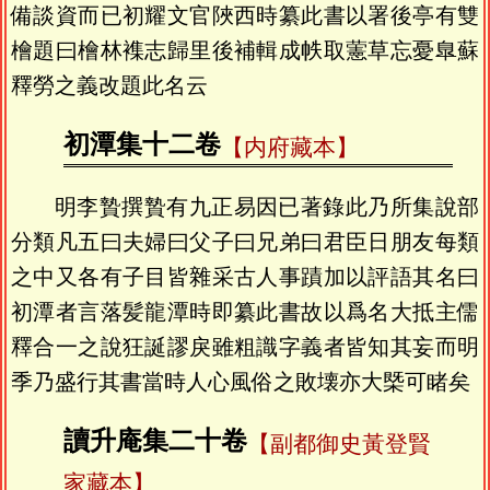
備談資而已初耀文官陜西時纂此書以署後亭有雙
檜題曰檜林襍志歸里後補輯成帙取藼草忘憂臯蘇
釋勞之義改題此名云
初潭集十二卷
【内府藏本】
明李贄撰贄有九正易因已著錄此乃所集說部
分類凡五曰夫婦曰父子曰兄弟曰君臣日朋友每類
之中又各有子目皆雜采古人事蹟加以評語其名曰
初潭者言落髪龍潭時即纂此書故以爲名大抵主儒
釋合一之說狂誕謬戾雖粗識字義者皆知其妄而明
季乃盛行其書當時人心風俗之敗壊亦大槩可睹矣
讀升庵集二十卷
【副都御史黃登賢
家藏本】