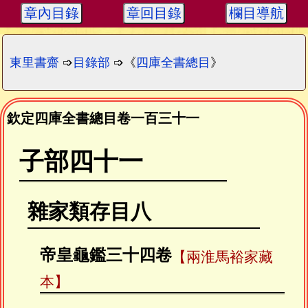
章內目錄
章回目錄
欄目導航
東里書齋
➩
目錄部
➩《
四庫全書總目
》
欽定四庫全書總目卷一百三十一
子部四十一
雜家類存目八
帝皇龜鑑三十四卷
【兩淮馬裕家藏
本】