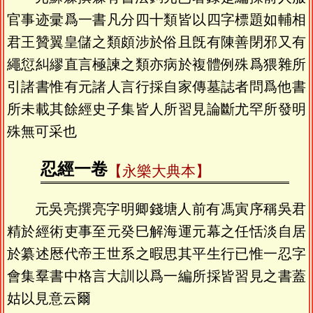
官事迹彚爲一書凡分四十類皆以四字標題如輔相
君王贊翼皇儲之類頗涉於俗且旣有陳善閉邪又有
繩愆糾繆直言極諫之類亦病於複體例殊爲猥雜所
引諸書惟有元諸人言行採自家傳墓誌者問爲他書
所未載其餘經史子集皆人所習見論斷尤罕所發明
殊無可采也
忍經一卷
【永樂大典本】
元吳亮撰亮字明卿錢塘人前有馮寅序稱吳君
精於經術吏事至元癸巳解海運元幕之任恬淡自居
於纂述厯代帝王世系之暇思其平生行已惟一忍字
會集羣書中格言大訓以爲一編所採皆習見之書蓋
姑以見意云爾