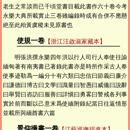
老生之常談而已千頃堂書目載此書作六十卷今考
永樂大典所載實止三卷雖編錄時或有合併不應懸
絶至此殆黃虞稷未見原書也
使規一卷
【浙江汪啟淑家藏本】
明張洪撰永樂四年洪以行人司行人奉使往諭
緬甸著有南夷書已著錄此書亦是時所作采古人奉
使事迹勒爲一編分十有六類曰忠信曰節義曰廉介
曰謙德曰博古曰文學曰識量曰智愚曰威儀曰說辭
曰舉賢曰咨訪曰服善曰詳愼曰勇畧曰警戒各列事
實於前而斷以己意末爲使緬附錄紀當日往返情形
並載所與緬酋書六篇
景仰撮書一卷
【江蘇巡撫採進本】