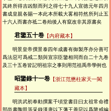
其終所得吉凶類而列之得七十九人宣德元年四月
書成皇親各賜一本此本所載大畧相符然所列止五
十六人而書亦祗二卷殆後人有竄改非其原書矣
君鑒五十卷
【内府藏本】
明景皇帝撰景泰四年成書有御製序亦分善可
爲法惡可爲戒二類與宣宗臣鑒相同而自二十九卷
及三十五卷皆記明祖宗之事則用范祖禹帝學例也
昭鑒錄十一卷
【浙江范懋柱家天一閣
藏本】
明洪武初奉勅撰案千頃堂書目曰太祖常命禮
部尚書陶凱等采錄漢唐以下藩王善惡以爲鑒戒編