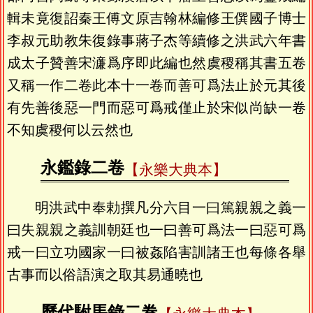
輯未竟復詔秦王傅文原吉翰林編修王僎國子博士
李叔元助教朱復錄事蔣子杰等續修之洪武六年書
成太子贊善宋濓爲序即此編也然虞稷稱其書五卷
又稱一作二卷此本十一卷而善可爲法止於元其後
有先善後惡一門而惡可爲戒僅止於宋似尚缺一卷
不知虞稷何以云然也
永鑑錄二卷
【永樂大典本】
明洪武中奉勅撰凡分六目一曰篤親親之義一
曰失親親之義訓朝廷也一曰善可爲法一曰惡可爲
戒一曰立功國家一曰被姦陷害訓諸王也每條各舉
古事而以俗語演之取其易通曉也
歷代駙馬錄二卷