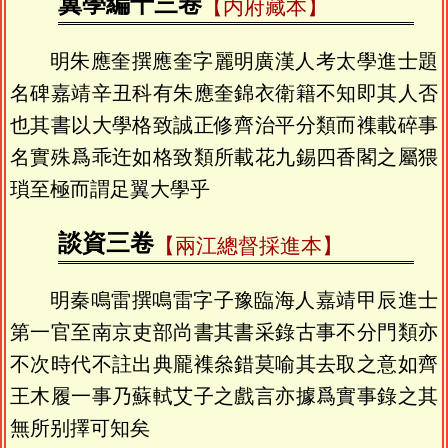
翼學編十三卷
【内府藏本】
明朱應奎撰應奎字麗明廣漢人考太學進士題
名碑嘉靖辛丑科有朱應奎錦衣衛籍不知即其人否
也其書以大學格致誠正修齊治平分類而襍載碎事
名實殊爲乖迕如格致類所載花九錫四香閣之屬猥
瑣至極而謂足翼大學乎
談資三卷
【兩江總督採進本】
明秦鳴雷撰鳴雷字子豫臨海人嘉靖甲辰進士
第一官至南京吏部尚書其書采錄古事不分門類亦
不次時代不註出典龎襍叅錯莫喻其去取之意如齊
王木履一事乃蘇軾艾子之戲言亦據爲實事錄之其
無所别擇可知矣