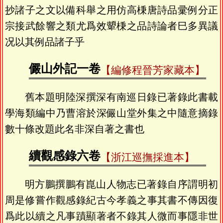
抄諸子之文以備科舉之用仿高棅唐詩品彚例分正
宗接武餘響之類尤爲效顰棅之品詩論者巳多異議
况以其例品諸子乎
儼山外記一卷
【編修程晉芳家藏本】
舊本題明陸深撰深有南巡日錄已著錄此書載
學海類編中乃曹溶於深儼山堂外集之中隨意摘錄
數十條改題此名非深自著之書也
續觀感錄六卷
【浙江巡撫採進本】
明方鵬撰鵬有崑山人物志已著錄自序謂明初
周是修嘗作觀感錄紀古今孝義之事其書不傳因復
爲此以續之凡事蹟顯著者不錄其人微而事隱非世