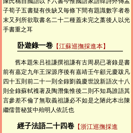
陳氏稱自國語以下六書今惟國語家語韓詩外傳孟
子荀子五書疑有佚缺又毎條下間有題識數字者卷
末又列所欲取書名二十二種蓋未完之藁後人以光
手書重之耳
卧遊錄一卷
【江蘇巡撫採進本】
舊本題朱吕祖謙撰祖謙有古周易已著錄是書
前有嘉定九年王深源序後有嘉靖壬午顧元慶跋凡
四十五則前二十一則全錄劉義慶世說新語次十八
則全錄蘇軾襍著及陶潛集惟後二則不知爲誰語其
言參差不倫了無取義祖謙必不如是之陋此本出陳
繼儒普秘笈中殆明人依託也
經子法語二十四卷
【浙江巡撫採進