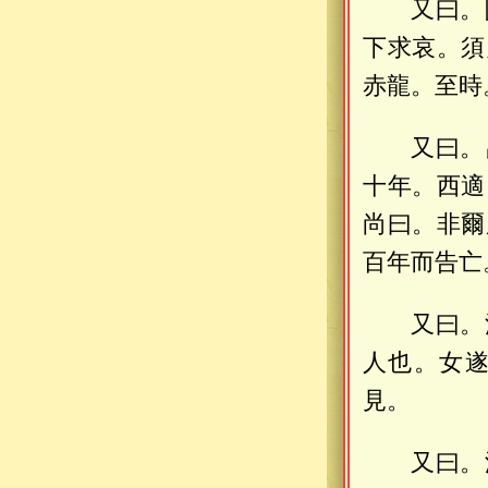
又曰。
下求哀。須
赤龍。至時
又曰。
十年。西適
尚曰。非爾
百年而告亡
又曰。
人也。女
見。
又曰。