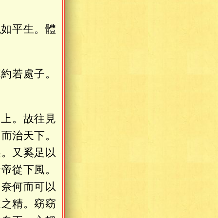
貌如平生。體
綽約若處子。
之上。故往見
自而治天下。
矣。又奚足以
黃帝從下風。
。奈何而可以
道之精。窈窈