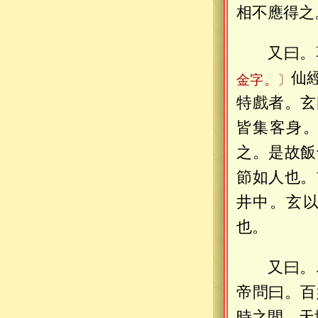
相不應得之
又曰。
仙
金字。〕
特戲者。玄
皆集客身
之。是故飯
節如人也。
井中。玄
也。
又曰。
帝問曰。百
時之閒。天