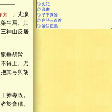
◎ 史記
◎ 漢書
丈瀛
作方。〕
◎ 子平真詮
◎ 唐詩三百首
死藥生焉。其
◎ 論語正義
。三神山反居
有龍垂胡髯。
臣不得上。乃
乃抱其弓與胡
。王莽專政。
福者於會稽。