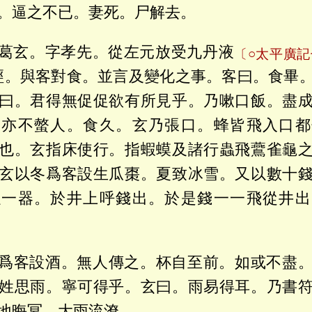
。逼之不已。妻死。尸解去。
葛玄。字孝先。從左元放受九丹液
〔○太平廣
經。與客對食。並言及變化之事。客曰。食畢
曰。君得無促促欲有所見乎。乃嗽口飯。盡
。亦不螫人。食久。玄乃張口。蜂皆飛入口都
也。玄指床使行。指蝦蟆及諸行蟲飛鷰雀龜
玄以冬爲客設生瓜棗。夏致冰雪。又以數十
以一器。於井上呼錢出。於是錢一一飛從井出
爲客設酒。無人傳之。杯自至前。如或不盡
姓思雨。寧可得乎。玄曰。雨易得耳。乃書
地晦冥。大雨流潦。