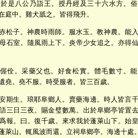
。於是八公乃詣王。授丹經及三十六水方。俗
在庭中。雞犬舐之。皆得飛升。
赤松子。神農時雨師。服水玉。教神農。能
母石室。隨風雨上下。炎帝少女追之。亦得
偓佺。采藥父也。好食松實。體毛數寸。能
遺堯。堯不服。時受服者。皆三百歲。
安期生。琅耶阜鄉人。賣藥海邊。時人皆言
語三日三夜。賜金璧數萬。出於阜鄉亭皆置
爲報。曰。復千歲。來求我於蓬萊山下。始
蓬萊山。輒風波而還。立祠阜鄉亭。海邊十處