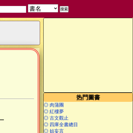
热門圖書
◎ 肉蒲團
◎ 紅樓夢
◎ 古文觀止
◎ 四庫全書總目
◎ 姑妄言