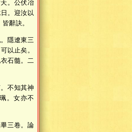
衝天。公伏冶
七日。迎汝以
。皆辭訣。
亂。隱遼東三
。可以止矣。
地衣石髓。二
甫。不知其神
珮。女亦不
萬畢三卷。論