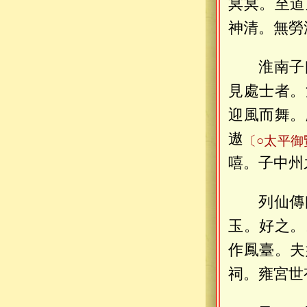
冥冥。至道
神清。無勞
淮南子
見處士者。
迎風而舞。
遨
〔○太平
嘻。子中州
列仙傳
玉。好之。
作鳳臺。夫
祠。雍宮世