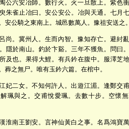
陶公六安冶師。數行火。火一旦散上。紫色
臾朱雀止冶曰。安公安公。冶與天通。七月
。安公騎之東南上。城邑數萬人。豫祖安送之
呂尚。冀州人。生而內智。豫知存亡。避紂
。隱於南山。釣於卞谿。三年不獲魚。問曰
所及也。果得大鯉。有兵鈐在腹中。服澤芝
。葬之無尸。唯有玉鈐六篇。在棺中。
江妃二女。不知何許人。出遊江湄。逢鄭交
遂解珮與之。交甫悅愛珮。去數十步。空懷無
漢淮南王劉安。言神仙黃白之事。名爲鴻寶