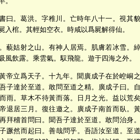
卒。
書曰。葛洪。字稚川。亡時年八十一。視其
屍入棺。其輕如空衣。時咸以爲屍解得仙。
。藐姑射之山。有神人居焉。肌膚若冰雪。
吸風飲露。乘雲氣。馭飛龍。遊于四海之外。
黃帝立爲天子。十九年。聞廣成子在於崆峒
吾子達於至道。敢問至道之精。廣成子曰。
而雨。草木不待黃而落。日月之光。益以荒
帝退居三月。復往邀之。廣成子南首而臥。
再拜稽首問曰。聞吾子達於至道。敢問治身
子蹶然而起曰。善哉問乎。吾語汝至道。至