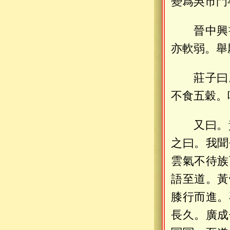
變爲吳市門
晉中興
亦軟弱。舉
莊子曰
不食五穀。
又曰。
之曰。我聞
雲氣不待族
語至道。黃
膝行而進。
長久。廣成