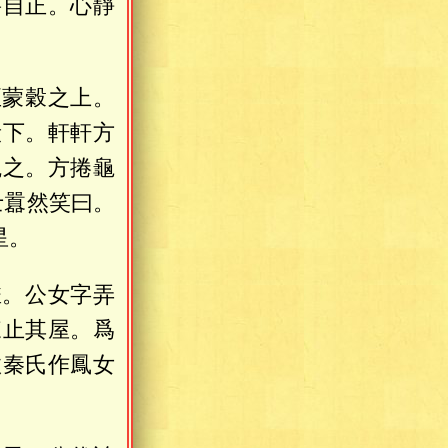
將自正。心靜
至蒙穀之上。
殺下。軒軒方
觀之。方捲龜
士囂然笑曰。
星。
雀。公女字弄
來止其屋。爲
故秦氏作鳳女