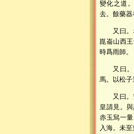
變化之道
去。餘藥器
又曰。
崑崙山西王
時爲雨師。
又曰。
馬。以松子
又曰。
皇請見。與
赤玉舃一量
入海。未至