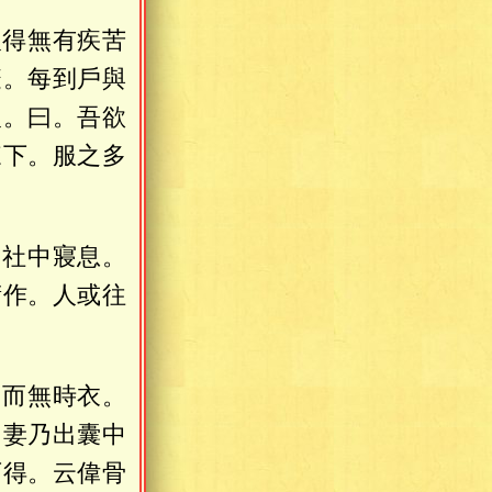
人得無有疾苦
疫。每到戶與
人。曰。吾欲
來下。服之多
白社中寢息。
傭作。人或往
。而無時衣。
。妻乃出囊中
可得。云偉骨