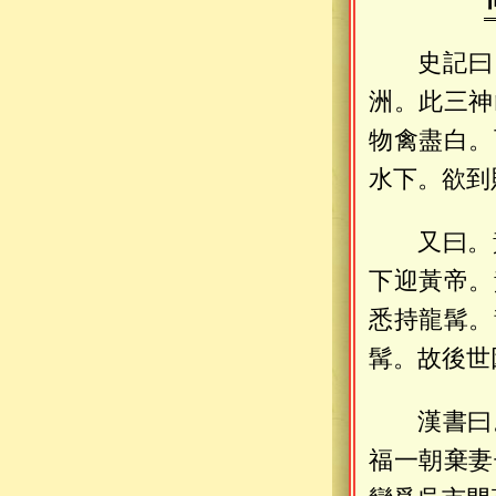
史記曰
洲。此三神
物禽盡白。
水下。欲到
又曰。
下迎黃帝。
悉持龍髯。
髯。故後世
漢書曰
福一朝棄妻