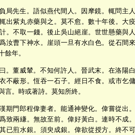
負局先生。語似燕代間人。因摩鏡。輒問主
輒出紫丸赤藥與之。莫不愈。數十年後。大
計。不取一錢。後止吳山絕崖。世世懸藥與
爲汝曹下神水。崖頭一旦有水白色。從石間
十餘年。
曰。董威輦。不知何許人。晉武末。在洛陽
衣不蔽形。恆吞一石子。經日不食。或市乞
與言。時或著詩。莫知所終。
漢期門郎程偉妻者。能通神變化。偉嘗從出
爲致兩縑。無故至前。偉好黃白。連時不成
其已煎水銀。須臾成銀。偉欲從授方。終不