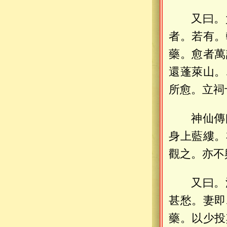
又曰。
者。若有。
藥。愈者萬
還蓬萊山。
所愈。立祠
神仙傳
身上藍縷。
觀之。亦不
又曰。
甚愁。妻即
藥。以少投