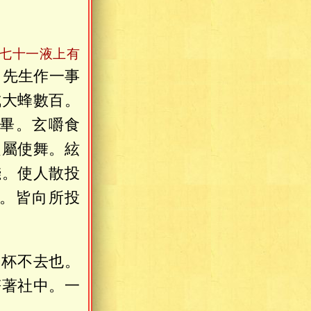
記七十一液上有
。先生作一事
成大蜂數百。
畢。玄嚼食
之屬使舞。絃
錢。使人散投
。皆向所投
。杯不去也。
符著社中。一