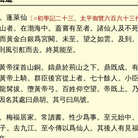
。蓬萊仙
〔○初學記二十三。太平御覽六百六十三
山者。在渤海中。蓋嘗有至者。諸仙人及不
而黃金白銀爲宮闕。未至。望之如雲。及到
則風引舡而去。終莫能至。
黃帝採首山銅。鑄鼎於荊山之下。鼎既成。
黃帝上騎。群臣後宮從上者。七十餘人。小
龍髯拔。墮黃帝弓。百姓仰空望。帝既上。
因名其處曰鼎胡。其弓曰烏號。
。梅福居家。常讀書。性少爲事。至元始中
子。去九江。至今傳以爲仙人。其後人有見