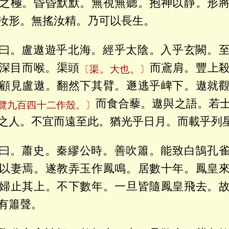
之極。昏昏默默。無視無聽。抱神以靜。形
汝形。無搖汝精。乃可以長生。
曰。盧遨遊乎北海。經乎太陰。入乎玄闕。
深目而喉。渠頭
而鳶肩。豐上
〔渠。大也。〕
顧見盧遨。翻然下其臂。遯逃乎崥下。遨就
而食合藜。遨與之語。若
御覽九百四十二作殼。〕
之人。不宜而遠至此。猶光乎日月。而載乎列
曰。蕭史。秦繆公時。善吹簫。能致白鵠孔
以妻焉。遂教弄玉作鳳鳴。居數十年。鳳皇
婦止其上。不下數年。一旦皆隨鳳皇飛去。
有簫聲。