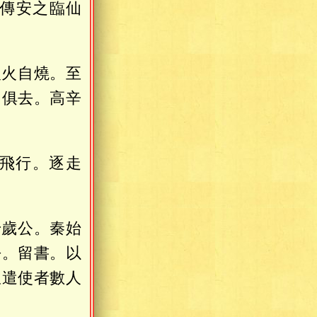
傳安之臨仙
入火自燒。至
仙俱去。高辛
飛行。逐走
千歲公。秦始
去。留書。以
皇遣使者數人
。