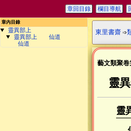
章回目錄
欄目導航
章內目錄
靈異部上
東里書齋
➩
靈異部上 仙道
仙道
藝文類聚卷
靈異
靈