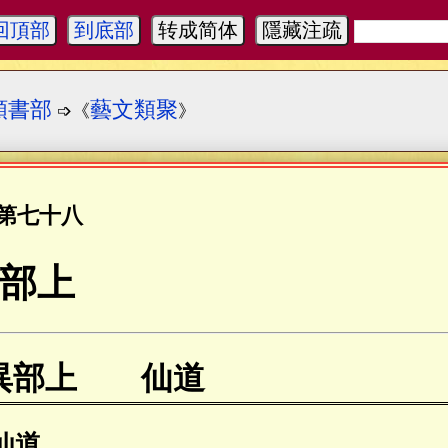
回頂部
到底部
转成简体
隱藏注疏
類書部
藝文類聚
➩《
》
第七十八
部上
異部上 仙道
仙道