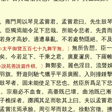
。雍門周以琴見孟嘗君。孟嘗君曰。先生鼓
。臣獨焉能令足下悲哉。所能令悲者。先貴
若身才高妙。適遭暴亂。不若處勢隱絕。不
無所告愬。臣
○太平御覽五百七十九舞字無。〕
矣。今若足下。千乘之君。廣夏邃房。下羅
舞鄭妾。麗色淫目。流聲
○說苑善說篇作棋。〕
羽旗。野遊則馳弋獵乎平原廣囿。入則撞鍾
鼓琴者。固未能使足下悲也。然臣所爲足下
後。宗廟必不血食。高臺既已壞。曲池既已漸
子樵採者。躑躅其足而歌其上曰。夫以孟嘗
孟嘗泫焉承臉。周引琴而鼓之。徐動宮徵。