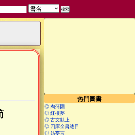
热門圖書
◎ 肉蒲團
筍
◎ 紅樓夢
◎ 古文觀止
◎ 四庫全書總目
◎ 姑妄言