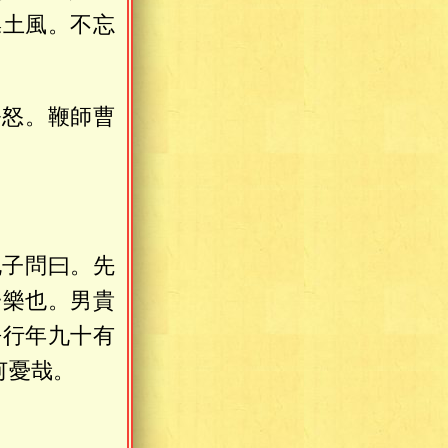
操土風。不忘
公怒。鞭師曹
孔子問曰。先
一樂也。男貴
吾行年九十有
何憂哉。