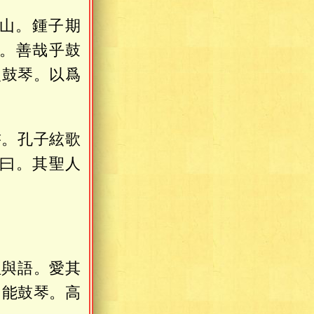
山。鍾子期
。善哉乎鼓
復鼓琴。以爲
書。孔子絃歌
曰。其聖人
祖與語。愛其
。能鼓琴。高