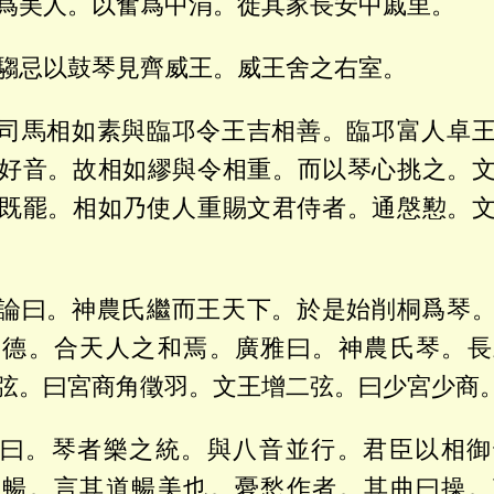
爲美人。以奮爲中涓。徙其家長安中戚里。
騶忌以鼓琴見齊威王。威王舍之右室。
司馬相如素與臨邛令王吉相善。臨邛富人卓
好音。故相如繆與令相重。而以琴心挑之。
既罷。相如乃使人重賜文君侍者。通慇懃。
論曰。神農氏繼而王天下。於是始削桐爲琴
之德。合天人之和焉。廣雅曰。神農氏琴。長
弦。曰宮商角徵羽。文王增二弦。曰少宮少商
曰。琴者樂之統。與八音並行。君臣以相御
曰暢。言其道暢美也。憂愁作者。其曲曰操。