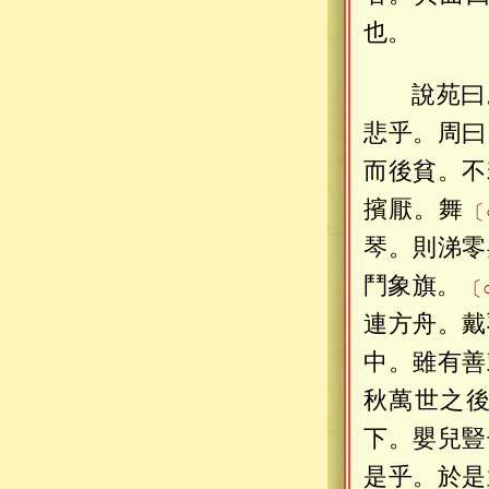
也。
說苑曰
悲乎。周曰
而後貧。不
擯厭。舞
〔
琴。則涕零
鬥象旗。
〔
連方舟。戴
中。雖有善
秋萬世之
下。嬰兒豎
是乎。於是