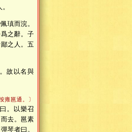
人。
女佩瑱而浣。
善爲之辭。子
野鄙之人。五
。故以名與
○按雍邕通。〕
曰。以樂召
門而去。邕素
。彈琴者曰。