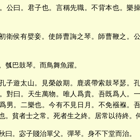
。公曰。君子也。言稱先職。不背本也。樂
初衛侯有嬖妾。使師曹誨之琴。師曹鞭之。
。瓠巴鼓琴。而鳥舞魚躍。
孔子遊太山。見榮啟期。鹿裘帶索鼓琴瑟。
。對曰。天生萬物。唯人爲貴。吾既爲人。
爲男。二樂也。今有不見日月。不免襁褓。
也。貧者士之常。死者生之終。居常以待終。
秋曰。宓子賤治單父。彈琴。身不下堂而治。