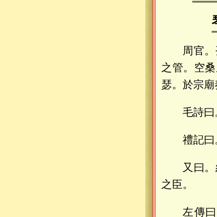
周官。
之管。空桑
瑟。於宗廟
毛詩曰
禮記曰
又曰。
之臣。
左傳曰