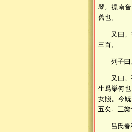
琴。操南音
舊也。
又曰。
三百。
列子曰
又曰。
生爲樂何也
女賤。今既
五矣。三樂
呂氏春