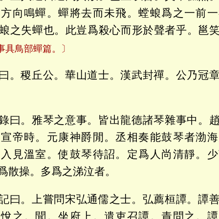
蜋方向鳴蟬。蟬將去而未飛。螳蜋爲之一前一
蜋之失蟬也。此豈爲殺心而形於聲者乎。邕
事具鳥部蟬篇。〕
曰。稷丘公。華山道士。漢武封禪。公乃冠
錄曰。雅琴之意事。皆出龍德諸琴雜事中。
。宣帝時。元康神爵閒。丞相奏能鼓琴者渤海
。入見溫室。使鼓琴待詔。定爲人尚清靜。少
爲散操。多爲之涕泣者。
記曰。上嘗問宋弘通儒之士。弘薦桓譚。譚
聽悅之。聞。坐府上。遣吏召譚。責問之。譚