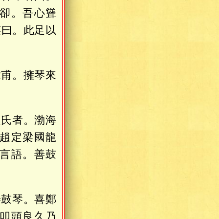
卻。吾心聳
笑曰。此足以
章甫。擁琴來
趙氏者。渤海
趙定梁國龍
言語。善鼓
善鼓琴。喜鄭
叩頭良久乃