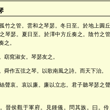
琴
孤竹之管。雲和之琴瑟。冬日至。於地上圓
之琴瑟。夏日至。於澤中方丘奏之。陰竹之
奏之。
。窈窕淑女。琴瑟友之。
。舜作五弦之琴。以歌南風之詩。而天下治。
絲聲哀。哀以廉。廉以立志。君子聽琴瑟之
。晉侯觀于軍府。見鍾儀。問其族。曰。伶