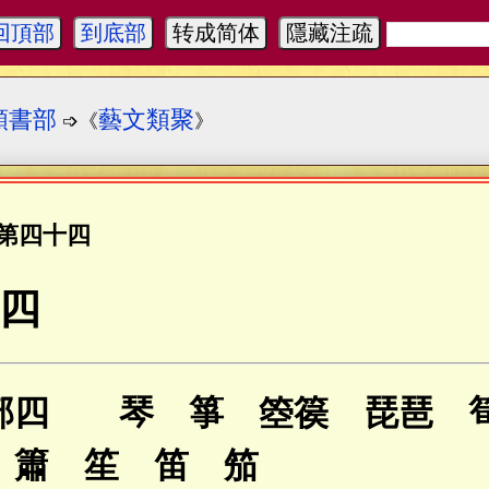
回頂部
到底部
转成简体
隱藏注疏
類書部
藝文類聚
➩《
》
第四十四
四
部四 琴 箏 箜篌 琵琶 
 簫 笙 笛 笳