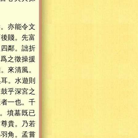
琴。亦能令文
而後賤。先富
及四鄰。詘折
一爲之徵操援
帷。來清風。
娛耳。水遊則
擊鼓乎深宮之
悲者一也。千
。墳墓既已
君尊貴。乃若
拂羽角。孟嘗