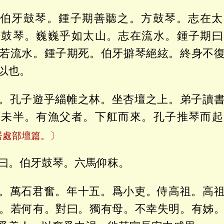
伯牙鼓琴。鍾子期善聽之。方鼓琴。志在太
乎鼓琴。巍巍乎如太山。志在流水。鍾子期曰
若流水。鍾子期死。伯牙擗琴絕絃。終身不
以也。
。孔子遊乎緇帷之林。坐杏壇之上。弟子讀
曲未半。有漁父者。下舡而來。孔子推琴而起
居處部壇篇。〕
曰。伯牙鼓琴。六馬仰秣。
。萬石君奮。年十五。爲小吏。侍高祖。高
。若何有。對曰。獨有母。不幸失明。有姊