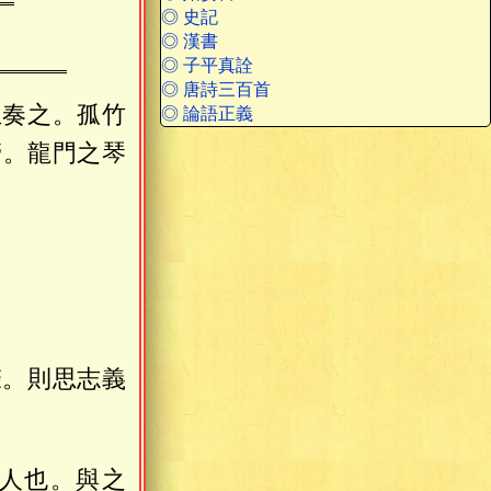
◎ 史記
◎ 漢書
◎ 子平真詮
◎ 唐詩三百首
丘奏之。孤竹
◎ 論語正義
管。龍門之琴
聲。則思志義
人也。與之