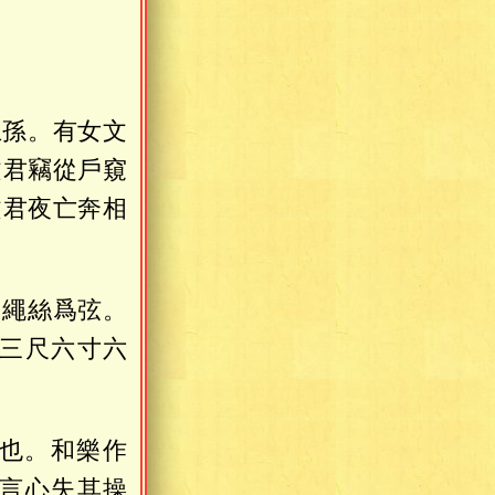
王孫。有女文
文君竊從戶窺
文君夜亡奔相
。繩絲爲弦。
三尺六寸六
。
也。和樂作
言心失其操