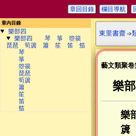
章回目錄
欄目導航
章內目錄
樂部四
東里書齋
➩
樂部四 琴 箏 箜篌
琵琶 筍簴 簫 笙 笛 笳
琴
箏
藝文類聚卷
箜篌
琵琶
筍簴
樂部
簫
笙
笛
笳
樂
簴