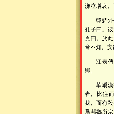
涕泣增哀。
韓詩外
孔子曰。彼
貢曰。於此
音不知。安
江表傳
卿。
華嶠漢
者。比往
我。而有殺
爲邦鄉所宗