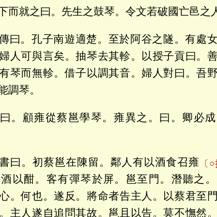
下而就之曰。先生之鼓琴。令文若破國亡邑之
傳曰。孔子南遊適楚。至於阿谷之隧。有處
婦人可與言矣。抽琴去其軫。以授子貢曰。
有琴而無軫。借子以調其音。婦人對曰。吾
能調琴。
曰。顧雍從蔡邕學琴。雍異之。曰。卿必成
書曰。初蔡邕在陳留。鄰人有以酒食召雍
〔
而酒以酣。客有彈琴於屏。邕至門。潛聽之。
心。何也。遂反。將命者告主人。以蔡君至
。主人遂自追問其故。邕且以告。莫不憮然