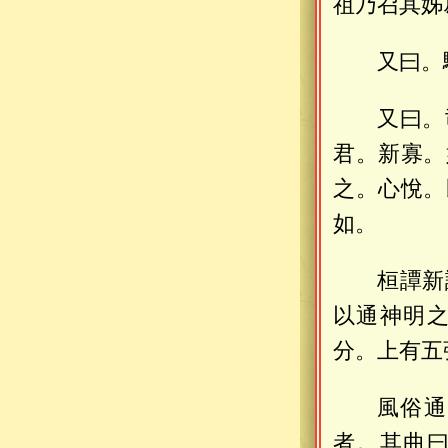
祖乃召其姊
又曰。
又曰。
君。新寡。
之。心悅。
如。
桓譚新
以通神明
分。上有五
風俗通
者。其曲