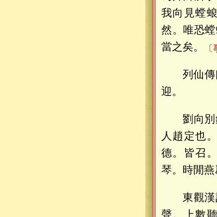
我向見螳
然。唯恐螳
當之矣。
〔
列仙傳
迎。
劉向別
人趙定也
德。皆召
琴。時閒燕
東觀漢
聲。上數