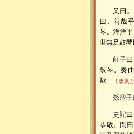
又曰。
曰。善哉
琴。洋洋乎
世無足鼓琴
莊子曰
鼓琴。奏
歟。
〔事具
孫卿子
史記曰
恭敬。問曰