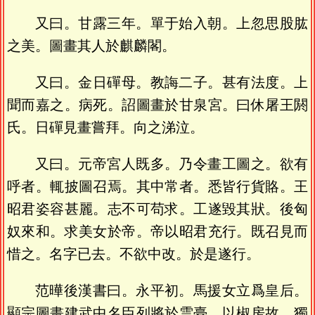
又曰。甘露三年。單于始入朝。上忽思股肱
之美。圖畫其人於麒麟閣。
又曰。金日磾母。教誨二子。甚有法度。上
聞而嘉之。病死。詔圖畫於甘泉宮。曰休屠王閼
氏。日磾見畫嘗拜。向之涕泣。
又曰。元帝宮人既多。乃令畫工圖之。欲有
呼者。輒披圖召焉。其中常者。悉皆行貨賂。王
昭君姿容甚麗。志不可苟求。工遂毀其狀。後匈
奴來和。求美女於帝。帝以昭君充行。既召見而
惜之。名字已去。不欲中改。於是遂行。
范曄後漢書曰。永平初。馬援女立爲皇后。
顯宗圖畫建武中名臣列將於雲臺。以椒房故。獨