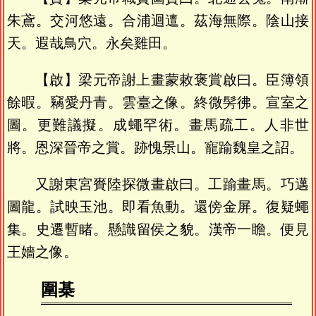
朱鳶。交河悠遠。合浦迴邅。茲海無際。陰山接
天。遐哉鳥穴。永矣雞田。
【啟】梁元帝謝上畫蒙敕褒賞啟曰。臣簿領
餘暇。竊愛丹青。雲臺之像。終微髣彿。宣室之
圖。更難議擬。成蠅罕術。畫馬疏工。人非世
將。恩深晉帝之賞。跡愧景山。寵踰魏皇之詔。
又謝東宮賚陸探微畫啟曰。工踰畫馬。巧邁
圖龍。試映玉池。即看魚動。還傍金屏。復疑蠅
集。史遷暫睹。懸識留侯之貌。漢帝一瞻。便見
王嬙之像。
圍棊