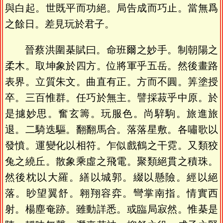
與白起。世既平而功絕。局告成而巧止。當無爲
之餘日。差見玩於君子。
晉蔡洪圍棊賦曰。命班爾之妙手。制朝陽之
柔木。取坤象於四方。位將軍乎五岳。然後畫路
表界。立質朱文。曲直有正。方而不圓。筭塗授
卒。三百惟群。任巧於無主。譬採菽乎中原。於
是攄妙思。奮玄籌。玩服色。尚騂駒。旅進旅
退。二騎迭驅。翻翻馬合。落落星敷。各嘯歌以
發憤。運變化以相符。乍似戲鶴之干霓。又類狡
兔之繞丘。散象乘虛之飛電。聚類絕貫之積珠。
然後枕以大羅。繕以城郭。綴以懸險。經以絕
落。眇望翼舒。翱翔容弈。彎掌南指。情實西
射。楊塵奄跡。雖動詳悉。或臨局寂然。惟棊是