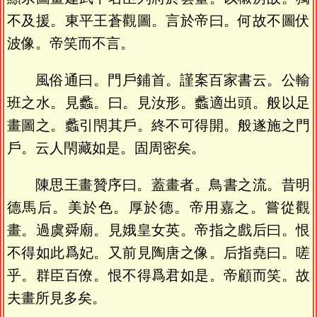
不及援。東平王蒼觀圖。言於帝曰。何故不圖伏
波像。帝笑而不言。
風俗通曰。門戶鋪首。謹案百家書云。公輸
班之水。見蠡。曰。見汝形。蠡適出頭。般以足
畫圖之。蠡引閇其戶。終不可得開。般遂施之門
戶。云人閇藏如是。固周密矣。
陳思王畫贊序曰。蓋畫者。鳥書之流。昔明
德馬后。美於色。厚於德。帝用嘉之。嘗從觀
畫。過虞舜廟。見娥皇女英。帝指之戲后曰。恨
不得如此爲妃。又前見陶唐之像。后指堯曰。嗟
乎。群臣百僚。恨不得爲君如是。帝顧而笑。故
夫畫所見多矣。