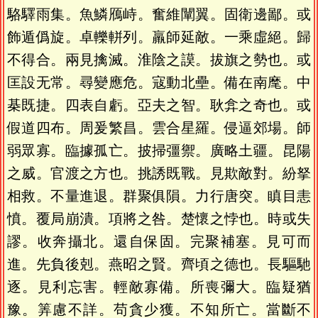
駱驛雨集。魚鱗鴈峙。奮維闡翼。固衛邊鄙。或
飾遁僞旋。卓轢軿列。羸師延敵。一乘虛絕。歸
不得合。兩見擒滅。淮陰之謨。拔旗之勢也。或
匡設无常。尋變應危。寇動北壘。備在南麾。中
棊既捷。四表自虧。亞夫之智。耿弇之奇也。或
假道四布。周爰繁昌。雲合星羅。侵逼郊場。師
弱眾寡。臨據孤亡。披掃彊禦。廣略土疆。昆陽
之威。官渡之方也。挑誘既戰。見欺敵對。紛拏
相救。不量進退。群聚俱隕。力行唐突。瞋目恚
憤。覆局崩潰。項將之咎。楚懷之悖也。時或失
謬。收奔攝北。還自保固。完聚補塞。見可而
進。先負後剋。燕昭之賢。齊頃之德也。長驅馳
逐。見利忘害。輕敵寡備。所喪彌大。臨疑猶
豫。筭慮不詳。苟貪少獲。不知所亡。當斷不