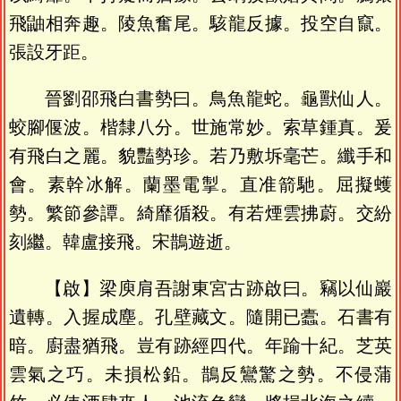
飛鼬相奔趣。陵魚奮尾。駭龍反據。投空自竄。
張設牙距。
晉劉邵飛白書勢曰。鳥魚龍蛇。龜獸仙人。
蛟腳偃波。楷隸八分。世施常妙。索草鍾真。爰
有飛白之麗。貌豔勢珍。若乃敷坼毫芒。纖手和
會。素幹冰解。蘭墨電掣。直准箭馳。屈擬蠖
勢。繁節參譚。綺靡循殺。有若煙雲拂蔚。交紛
刻繼。韓盧接飛。宋鵲遊逝。
【啟】梁庾肩吾謝東宮古跡啟曰。竊以仙巖
遺轉。入握成塵。孔壁藏文。隨開已蠹。石書有
暗。廚盡猶飛。豈有跡經四代。年踰十紀。芝英
雲氣之巧。未損松鉛。鵲反鸞驚之勢。不侵蒲