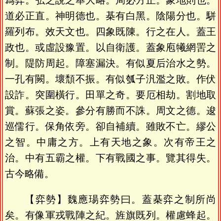
爲弈。弘之說之舉大略。局必方正。象地則也。
道必正直。神明德也。棊有白黑。陰陽分也。駢
羅列布。效天文也。四象既陳。行之在人。蓋王
政也。或虛設豫置。以自衛護。蓋象庖犧網罟之
制。隄防周起。障塞漏決。有似夏后治水之勢。
一孔有闕。壞頹不振。有似瓠子汎濫之敗。作伏
設詐。突圍橫行。田單之奇。要厄相劫。割地取
賞。蘇張之姿。參分有勝而不誅。周文之德。逡
巡儒行。保角依旁。卻自補續。雖敗不亡。繆公
之智。中庸之方。上有天地之象。次有帝王之
治。中有五霸之權。下有戰國之事。覽其得失。
古今略備。
【弈勢】魏應瑒弈勢曰。蓋棊弈之制所尚
矣。有像軍戎戰陣之紀。旌旗既列。權慮蜂起。