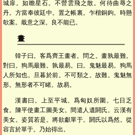
城扉。如瞻星石。不營雲飛之散。何待曲辱之
丹。方當奉彼廷中。置之帳裏。乍楷銅鉤。時懸
欹案。戢意之深。良不能已。
畫
韓子曰。客爲齊王畫者。問之。畫孰最難。
對曰。狗馬最難。孰最易。曰。鬼魅最易。狗馬
人所知也。旦暮於前。不可類之。故難。鬼魅無
形。無形者不可睹。故易。
漢書曰。上至平城。爲匈奴所圍。七日乏
食。陳平使畫工圖美女。間遣人遺閼氏。云漢有
美女。姿質若是。將欲獻單于。閼氏以爲然。從
容言於單于。乃始得出。