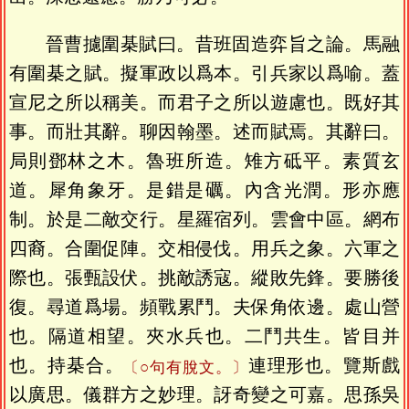
晉曹攄圍棊賦曰。昔班固造弈旨之論。馬融
有圍棊之賦。擬軍政以爲本。引兵家以爲喻。蓋
宣尼之所以稱美。而君子之所以遊慮也。既好其
事。而壯其辭。聊因翰墨。述而賦焉。其辭曰。
局則鄧林之木。魯班所造。雉方砥平。素質玄
道。犀角象牙。是錯是礪。內含光潤。形亦應
制。於是二敵交行。星羅宿列。雲會中區。網布
四裔。合圍促陣。交相侵伐。用兵之象。六軍之
際也。張甄設伏。挑敵誘寇。縱敗先鋒。要勝後
復。尋道爲場。頻戰累鬥。夫保角依邊。處山營
也。隔道相望。夾水兵也。二鬥共生。皆目并
也。持棊合。
連理形也。覽斯戲
〔○句有脫文。〕
以廣思。儀群方之妙理。訝奇變之可嘉。思孫吳