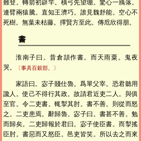
難登。轉箭初辟竿。橫弓先望堋。驚心一鴈落。
連臂兩猿騰。直知王濟巧。誰見魏舒能。空心不
死樹。無葉未枯藤。擇賢方至此。傳卮欣得朋。
書
淮南子曰。昔倉頡作書。而天雨粟。鬼夜
哭。
〔事具百穀部。〕
家語曰。宓子賤仕魯。爲單父宰。恐君聽用
讒人。使己不得行其政。故請君近吏二人。與俱
至官。令二吏書。輒掣其肘。書不善。則從而怒
之。二吏患焉。辭歸魯。宓子曰。書甚不善。勉
而歸矣。二吏歸報於君曰。宓子使臣書。而掣搖
臣肘。書惡而又怒臣。邑吏皆笑。所以去之而來