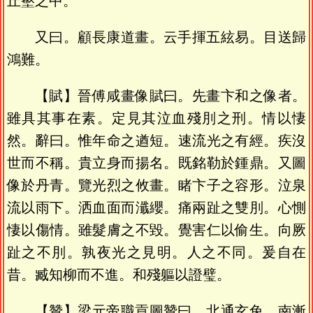
丘壑之中。
又曰。顧長康道畫。云手揮五絃易。目送歸
鴻難。
【賦】晉傅咸畫像賦曰。先畫卞和之像者。
雖具其事在素。定見其泣血殘刖之刑。情以悽
然。辭曰。惟年命之遒短。速流光之有經。疾沒
世而不稱。貴立身而揚名。既銘勒於鍾鼎。又圖
像於丹青。覽光烈之攸畫。睹卞子之容形。泣泉
流以雨下。洒血面而瀸纓。痛兩趾之雙刖。心惻
悽以傷情。雖髮膚之不毀。覺害仁以偷生。向厥
趾之不刖。孰夜光之見明。人之不同。爰自在
昔。臧知柳而不進。和殘軀以證璧。
【贊】梁元帝職貢圖贊曰。北通玄兔。南漸