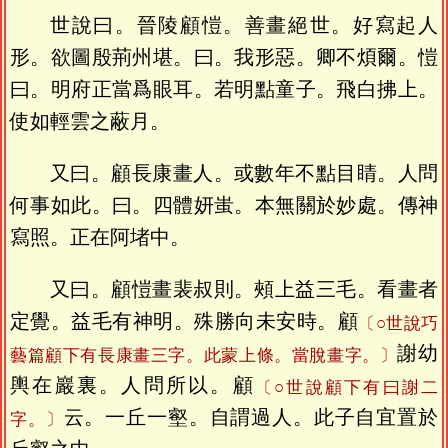
世說曰。晉陵顧愷。善畫絕世。好寫起人
形。欲圖殷荊州堪。曰。我形惡。卿不煩爾。愷
曰。明府正當爲眼耳。若明點童子。飛白拂上。
使如輕雲之蔽月。
又曰。顧長康畫人。或數年不點目睛。人問
何事如此。曰。四體妍蚩。本無關於妙處。傳神
寫照。正在阿堵中。
又曰。顧愷畫裴叔則。頰上益三毛。看畫者
定覺。益毛有神明。殊勝向未安時。顧
〔○世說巧
謝幼
藝篇顧下有長康畫三字。此蒙上條。當脫畫字。〕
輿在巖裏。人問所以。顧
〔○世說顧下有曰謝二
云。一丘一壑。自謂過人。此子自宜置於
字。〕