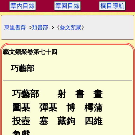
章內目錄
章回目錄
欄目導航
東里書齋
➩
類書部
➩《
藝文類聚
》
藝文類聚卷第七十四
巧藝部
巧藝部 射 書 畫
圍棊 彈棊 博 樗蒲
投壺 塞 藏鉤 四維
象戲