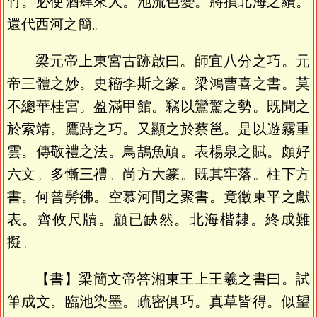
竹。必使酒肆來人。池流色變。將損北海之續。
還代西河之簡。
梁元帝上東宮古跡啟曰。師宜八分之巧。元
帝三體之妙。史籕李斯之篆。梁鴻曹喜之書。莫
不總華桂宮。盈滿甲館。竊以鸞驚之勢。既聞之
於索靖。鷹跱之巧。又顯之於蔡邕。是以遊霧重
雲。傳敬禮之法。鳥鴶魚頏。表楊泉之賦。頗好
六文。多慚三禮。尚方大篆。既其牢落。柱下方
書。何曾髣彿。空慕河間之聚書。竟徵東平之獻
表。齊攸尺牘。顧已缺然。北海楷隸。終成難
擬。
【書】梁簡文帝答湘東王上王羲之書曰。試
筆成文。臨池染墨。疏密俱巧。真草皆得。似望