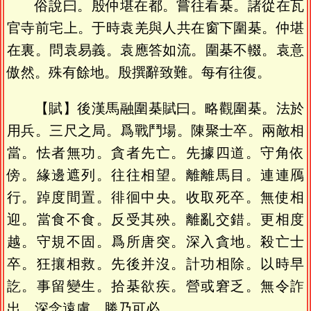
俗說曰。殷仲堪在都。嘗往看棊。諸從在瓦
官寺前宅上。于時袁羌與人共在窗下圍棊。仲堪
在裏。問袁易義。袁應答如流。圍棊不輟。袁意
傲然。殊有餘地。殷撰辭致難。每有往復。
【賦】後漢馬融圍棊賦曰。略觀圍棊。法於
用兵。三尺之局。爲戰鬥場。陳聚士卒。兩敵相
當。怯者無功。貪者先亡。先據四道。守角依
傍。緣邊遮列。往往相望。離離馬目。連連鴈
行。踔度間置。徘徊中央。收取死卒。無使相
迎。當食不食。反受其殃。離亂交錯。更相度
越。守規不固。爲所唐突。深入貪地。殺亡士
卒。狂攘相救。先後并沒。計功相除。以時早
訖。事留變生。拾棊欲疾。營或窘乏。無令詐
出。深念遠慮。勝乃可必。