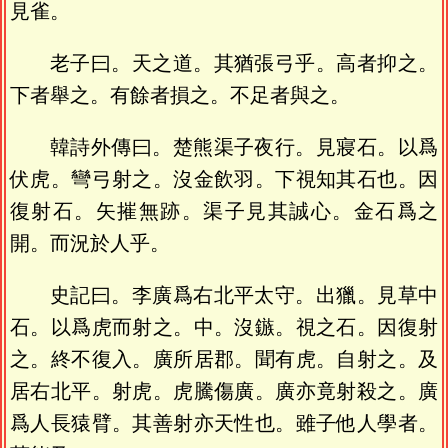
見雀。
老子曰。天之道。其猶張弓乎。高者抑之。
下者舉之。有餘者損之。不足者與之。
韓詩外傳曰。楚熊渠子夜行。見寢石。以爲
伏虎。彎弓射之。沒金飲羽。下視知其石也。因
復射石。矢摧無跡。渠子見其誠心。金石爲之
開。而況於人乎。
史記曰。李廣爲右北平太守。出獵。見草中
石。以爲虎而射之。中。沒鏃。視之石。因復射
之。終不復入。廣所居郡。聞有虎。自射之。及
居右北平。射虎。虎騰傷廣。廣亦竟射殺之。廣
爲人長猿臂。其善射亦天性也。雖子他人學者。