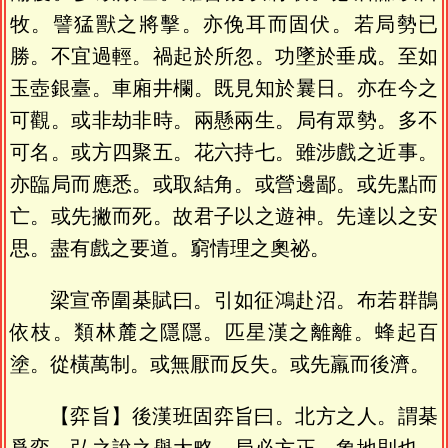
牧。譬猛獸之將擊。亦俛耳而固伏。若局勢已
勝。不宜過輕。禍起於所忽。功墜於垂成。至如
玉壺銀臺。車廂井欄。既見知於曩日。亦在今之
可觀。或非劫非時。兩懸兩生。局有眾勢。多不
可名。或方四聚五。花六持七。雖涉戲之近事。
亦臨局而應悉。或取結角。或營邊鄙。或先點而
亡。或先撇而死。故君子以之遊神。先達以之安
思。盡有戲之要道。窮情理之奧祕。
梁宣帝圍棊賦曰。引如征鴻赴沼。布若群鵲
依枝。類林麓之隱隱。匹星漢之離離。蜂起百
塗。從橫萬制。或無厭而反失。或先羸而後濟。
【弈旨】後漢班固弈旨曰。北方之人。謂棊