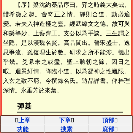
【序】梁沈約棊品序曰。弈之時義大矣哉。
體希微之趣。舍奇正之情。靜則合道。動必適
變。若夫入神造極之靈。經武緯文之德。故可與
和樂等妙。上藝齊工。支公以爲手談。王生謂之
坐隱。是以漢魏名賢。高品間出。晉宋盛士。逸
思爭流。雖復理生於數。研求之所不能涉。義出
乎幾。爻彖未之或盡。聖上聽朝之餘。因日之
暇。迴景紆情。降臨小道。以爲凝神之性難限。
入玄之致不窮。今撰錄名氏。隨品詳書。俾粹理
深情。永垂芳於來葉。
彈棊
上章
下章
頂部
魏文帝典論曰。余於他戲弈之事。少所嘉。
功能
搜索
底部
唯彈棊略盡其功。乃爲之賦曰。昔