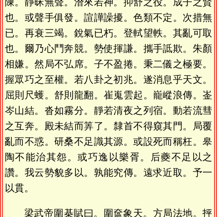
陳。靜昧無聲。潛來若神。抑舒之役。成子之賢
也。或聲手俱發。諠譁譟擾。色類不定。次措無
已。再衰三竭。銳氣已朽。登軾望軼。其亂可取
也。爾乃心鬥奔競。勢使揮謙。攜手詆欺。朱顏
相嫌。然局不弘席。子不盈捲。秉二儀之極要。
握眾巧之至權。若八卦之初兆。遂消息乎天文。
屈則尺蠖。舒則龍翻。崔嵬雲起。巃嵷浪傳。崟
岑山結。沓如霧分。靜若清夜之列宿。動若流彗
之互奔。殿未結而筭了。隸首不得窺其門。局覆
亂而不惑。研桑不足識其源。或設死而稱枉。皋
陶不能治其怨。或巧逸以樂胥。后夔不足以之
讚。我云勢貌多以。孰能究傳。遠求近取。予一
以貫。
梁武帝圍棊賦曰。圍奩象天。方局法地。抨