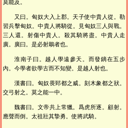
莫能及。
又曰。匈奴大入上郡。天子使中貴人從。勒
習兵擊匈奴。中貴人將騎從。見匈奴三人與戰。
三人還。射傷中貴人。殺其騎將盡。中貴人走
廣。廣曰。是必射鵰者也。
淮南子曰。越人學遠參天。而發鏑在五步
內。今學者欲學古而不知變。是越人射也。
漢書曰。匈奴畏郅都之威。刻木象都之狀。
交弓射之。莫之能一中。
魏書曰。文帝共上常獵。爲虎所逐。顧射。
應聲而倒。太祖壯其摯勇。使將武騎。