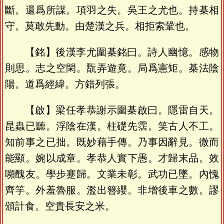
斷。還爲所謀。項羽之失。吳王之尤也。持棊相
守。莫敢先動。由楚漢之兵。相拒索鞏也。
【銘】後漢李尤圍棊銘曰。詩人幽憶。感物
則思。志之空閑。翫弄遊竟。局爲憲矩。棊法陰
陽。道爲經緯。方錯列張。
【啟】梁任孝恭謝示圍棊啟曰。隱雷自天。
昆蟲已聽。浮陰在漢。柱礎先霑。笑古人不工。
知前事之已拙。既妙藉手傳。乃事因辭見。微而
能顯。婉以成章。孝恭人實下愚。才歸末品。效
嚬醜友。學步蹇歸。文業未彰。武功已墜。內愧
齊竽。外羞魯服。濫出簪纓。非增後車之數。謬
頒計食。空貴長安之米。