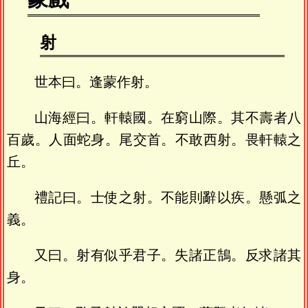
射
世本曰。逢蒙作射。
山海經曰。軒轅國。在窮山際。其不壽者八
百歲。人面蛇身。尾交首。不敢西射。畏軒轅之
丘。
禮記曰。士使之射。不能則辭以疾。懸弧之
義。
又曰。射有似乎君子。失諸正鵠。反求諸其
身。