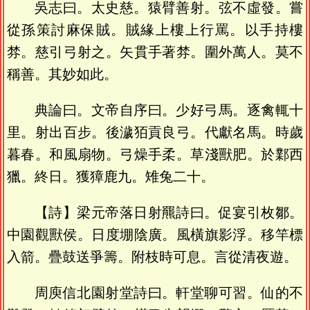
吳志曰。太史慈。猿臂善射。弦不虛發。嘗
從孫策討麻保賊。賊緣上樓上行罵。以手持樓
棼。慈引弓射之。矢貫手著棼。圍外萬人。莫不
稱善。其妙如此。
典論曰。文帝自序曰。少好弓馬。逐禽輒十
里。射出百步。後濊㹮貢良弓。代獻名馬。時歲
暮春。和風扇物。弓燥手柔。草淺獸肥。於鄴西
獵。終日。獲獐鹿九。雉兔二十。
【詩】梁元帝落日射羆詩曰。促宴引枚鄒。
中園觀獸侯。日度堋陰廣。風橫旗影浮。移竿標
入箭。疊鼓送爭籌。附枝時可息。言從清夜遊。
周庾信北園射堂詩曰。軒堂聊可習。仙的不