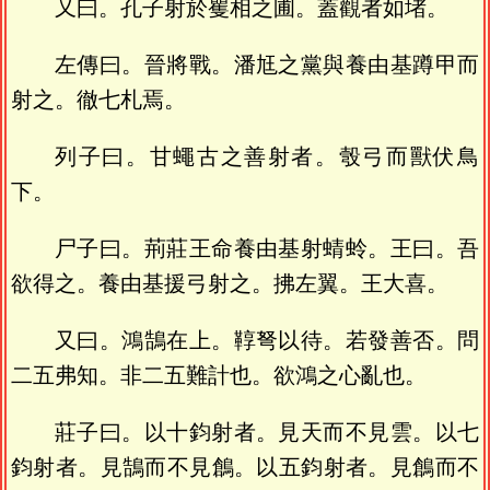
又曰。孔子射於矍相之圃。蓋觀者如堵。
左傳曰。晉將戰。潘尪之黨與養由基蹲甲而
射之。徹七札焉。
列子曰。甘蠅古之善射者。彀弓而獸伏鳥
下。
尸子曰。荊莊王命養由基射蜻蛉。王曰。吾
欲得之。養由基援弓射之。拂左翼。王大喜。
又曰。鴻鵠在上。鞟弩以待。若發善否。問
二五弗知。非二五難計也。欲鴻之心亂也。
莊子曰。以十鈞射者。見天而不見雲。以七
鈞射者。見鵠而不見鶬。以五鈞射者。見鶬而不