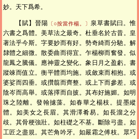
妙。天下爲希。
【賦】晉陽
泉草書賦曰。惟
〔○按當作楊。〕
六書之爲體。美草法之最奇。杜垂名於古昔。皇
著法乎今斯。字要妙而有好。勢奇綺而分馳。解
隸體之細微。散委曲而得宜。乍楊柳而奮發。似
龍鳳之騰儀。應神靈之變化。象日月之盈虧。書
蹤竦而值立。衡平體而均施。或斂束而相抱。或
婆娑而四垂。或攢翦而齊整。或上下而參差。或
陰岑而高舉。或落擇而自披。其布好施媚。如明
珠之陸離。發翰攄藻。如春華之楊枝。提墨縱
體。如美女之長眉。其滑澤肴易。如長溜之分
歧。其骨梗強壯。如柱礎之不基。斷除弓盡。如
工匠之盡規。其芒角吟牙。如嚴霜之傅枝。眾巧