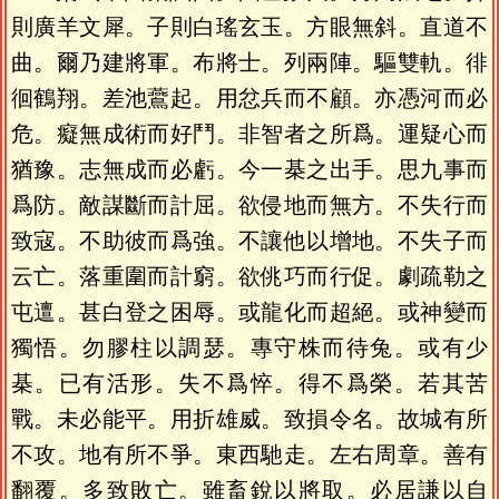
則廣羊文犀。子則白瑤玄玉。方眼無斜。直道不
曲。爾乃建將軍。布將士。列兩陣。驅雙軌。徘
徊鶴翔。差池鷰起。用忿兵而不顧。亦憑河而必
危。癡無成術而好鬥。非智者之所爲。運疑心而
猶豫。志無成而必虧。今一棊之出手。思九事而
爲防。敵謀斷而計屈。欲侵地而無方。不失行而
致寇。不助彼而爲強。不讓他以增地。不失子而
云亡。落重圍而計窮。欲佻巧而行促。劇疏勒之
屯邅。甚白登之困辱。或龍化而超絕。或神變而
獨悟。勿膠柱以調瑟。專守株而待兔。或有少
棊。已有活形。失不爲悴。得不爲榮。若其苦
戰。未必能平。用折雄威。致損令名。故城有所
不攻。地有所不爭。東西馳走。左右周章。善有
翻覆。多致敗亡。雖畜銳以將取。必居謙以自