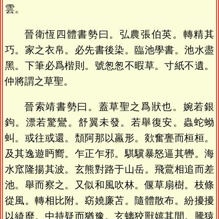
雲。
晉衛恆四體書勢曰。弘農張伯英。轉精其
巧。家之衣帛。必先書後染。臨池學書。池水盡
黑。下筆必爲楷則。號怱怱不暇草。寸紙不遺。
仲將謂之草聖。
晉索靖書勢曰。蓋草聖之爲狀也。婉若銀
鉤。漂若驚鸞。舒翼未發。若舉復安。蟲蛇蚴
虯。或往或還。頹阿那以羸形。欻奮亹而桓桓。
及其逸遊眄嚮。乍正乍邪。騏驥暴怒逼其轡。海
水窊隆揚其波。玄熊對路于山岳。飛鷰相追而差
池。舉而察之。又似和風吹林。偃草扇樹。枝條
從風。轉相比附。窈嬈廉苫。隨體散布。紛擾擾
以綺靡。中持疑而猶豫。玄螭狡獸嬉其間。騰猿