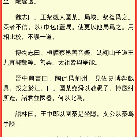
至。敵遂退。
魏志曰。王粲觀人圍棊。局壞。粲復爲之。
棊者不信。以{巾包}蓋局。使更以他局爲之。用
相比校。不誤一道。
博物志曰。桓譚蔡邕善音樂。馮翊山子道王
九真郭酆等。善棊。太祖皆與爭能。
晉中興書曰。陶侃爲荊州。見佐史博弈戲
具。投之於江。曰。圍棊堯舜以教愚子。博殷紂
所造。諸君並國器。何以此爲。
語林曰。王中郎以圍棊是坐隱。支公以棊爲
手談。