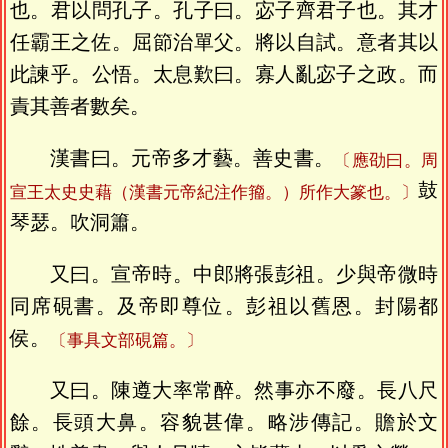
也。君以問孔子。孔子曰。宓子齊君子也。其才
任霸王之佐。屈節治單父。將以自試。意者其以
此諫乎。公悟。太息歎曰。寡人亂宓子之政。而
責其善者數矣。
漢書曰。元帝多才藝。善史書。
〔應劭曰。周
鼓
宣王太史史藉（漢書元帝紀注作籀。）所作大篆也。〕
琴瑟。吹洞簫。
又曰。宣帝時。中郎將張彭祖。少與帝微時
同席硯書。及帝即尊位。彭祖以舊恩。封陽都
侯。
〔事具文部硯篇。〕
又曰。陳遵大率常醉。然事亦不廢。長八尺
餘。長頭大鼻。容貌甚偉。略涉傳記。贍於文