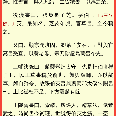
辭。性善書。與人尺牘。主皆藏去。以爲之榮。
後漢書曰。張奐長子芝。字伯玉
〔○玉字
英。最知名。芝及弟昶。善草書。至今稱
衍。〕
之。
又曰。顯宗問班固。卿弟子安在。固對與官
寫書受直。以養老母。帝乃除超爲蘭臺令史。
三輔決錄曰。趙襲燉煌太守。先是杜伯度崔
子玉。以工草書稱於前世。襲與羅暉。亦以能
草。頗自矜夸。故張伯英書與襲同郡太僕朱賜書
曰。上比崔杜不足。下方羅趙有餘。
王隱晉書曰。索靖。燉煌人。靖草法。武帝
愛之。時尚書令衛瓘。世號得伯英之筋。一臺二