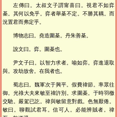
左傳曰。太叔文子謂甯喜曰。視君不如弈
棊。其何以免乎。弈者舉棊不定。不勝其耦。而
況置君而弗定乎。
博物志曰。堯造圍棊。丹朱善棊。
說文曰。弈。圍棊也。
尹文子曰。以智力求者。喻如弈。弈進退取
與。攻劫放舍。在我者也。
蜀志曰。魏軍次于興平。假費禕節。率眾往
御。光祿大夫來敏至禕許別。求圍棊。于時羽檄
交馳。嚴駕已訖。禕與敏留意對戲。色無厭倦。
敏曰。聊觀試君耳。信可人。必能辨賊者。禕