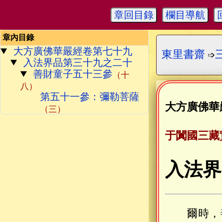
章回目錄
欄目導航
章內目錄
大方廣佛華嚴經卷第七十九
東里書齋
➩
入法界品第三十九之二十
善財童子五十三參
（十
八）
第五十一參：彌勒菩薩
大方廣佛華
（三）
于闐國三藏
入法界
爾時，