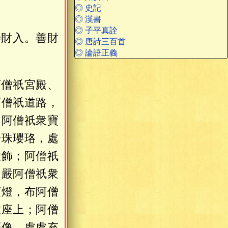
◎ 史記
◎ 漢書
◎ 子平真詮
善財入。善財
◎ 唐詩三百首
◎ 論語正義
阿僧祇宮殿、
阿僧祇道路，
；阿僧祇衆寶
子珠瓔珞，處
嚴飾；阿僧祇
，嚴阿僧祇衆
寶燈，布阿僧
敷座上；阿僧
薩像，處處充