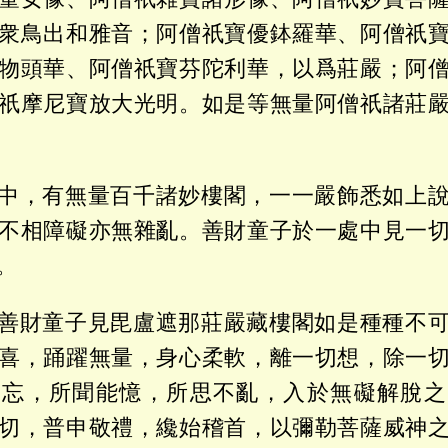
衆鳥出和雅音；阿僧祇寶優鉢羅華、阿僧祇
物頭華、阿僧祇寶芬陀利華，以爲莊嚴；阿
祇摩尼寶放大光明。如是等無量阿僧祇諸莊
中，有無量百千諸妙樓閣，一一嚴飾悉如上
不相障礙亦無雜亂。善財童子於一處中見一
。
善財童子見毘盧遮那莊嚴藏樓閣如是種種不
喜，踊躍無量，身心柔軟，離一切想，除一
不忘，所聞能憶，所思不亂，入於無礙解脫之
切，普申敬禮，纔始稽首，以彌勒菩薩威神