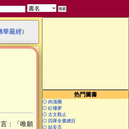
佛華嚴經
》
热門圖書
◎ 肉蒲團
◎ 紅樓夢
◎ 古文觀止
◎ 四庫全書總目
之言：「唯願
◎ 姑妄言