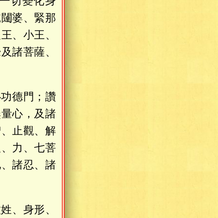
一切變化身
乾闥婆、緊那
聖王、小王、
覺及諸菩薩、
心功德門；讚
無量心，及諸
智、止觀、解
根、力、七菩
地、諸忍、諸
種姓、身形、