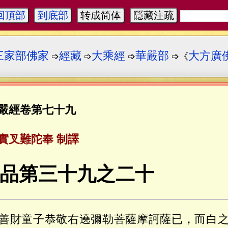
回頂部
到底部
转成简体
隱藏注疏
三家部佛家
經藏
大乘經
華嚴部
大方廣
➩
➩
➩
➩《
嚴經卷第七十九
實叉難陀奉 制譯
品第三十九之二十
善財童子恭敬右遶彌勒菩薩摩訶薩已，而白