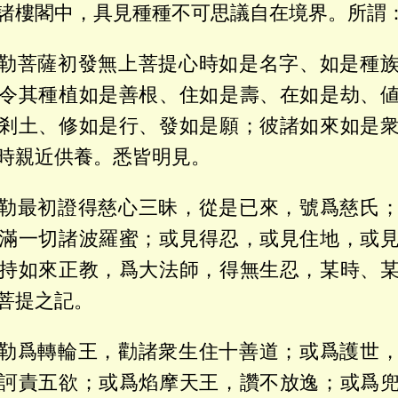
諸樓閣中，具見種種不可思議自在境界。所謂
勒菩薩初發無上菩提心時如是名字、如是種
令其種植如是善根、住如是壽、在如是劫、
剎土、修如是行、發如是願；彼諸如來如是
時親近供養。悉皆明見。
勒最初證得慈心三昧，從是已來，號爲慈氏
滿一切諸波羅蜜；或見得忍，或見住地，或
持如來正教，爲大法師，得無生忍，某時、
菩提之記。
勒爲轉輪王，勸諸衆生住十善道；或爲護世
訶責五欲；或爲焰摩天王，讚不放逸；或爲