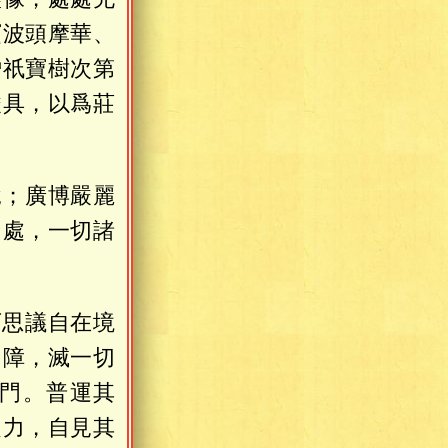
寶波頭摩華、
僧祇寶樹次第
嚴具，以爲莊
說；廣博嚴麗
切處，一切諸
可思議自在境
切障，滅一切
門。普運其
之力，自見其