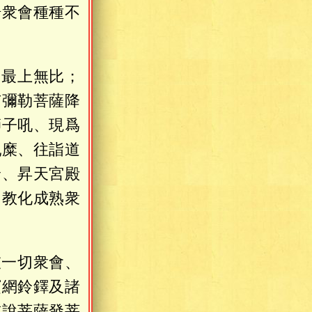
場衆會種種不
，最上無比；
有彌勒菩薩降
師子吼、現爲
乳糜、往詣道
輪、昇天宮殿
、教化成熟衆
彼一切衆會、
寶網鈴鐸及諸
或說菩薩發菩