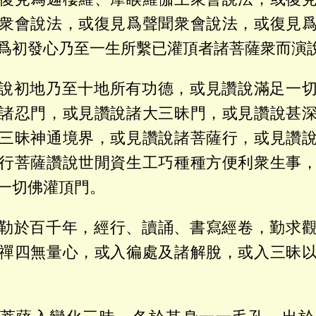
衆會說法，或復見爲聲聞衆會說法，或復見
爲初發心乃至一生所繫已灌頂者諸菩薩衆而演
說初地乃至十地所有功德，或見讚說滿足一
諸忍門，或見讚說諸大三昧門，或見讚說甚
三昧神通境界，或見讚說諸菩薩行，或見讚
行菩薩讚說世閒資生工巧種種方便利衆生事
一切佛灌頂門。
勒於百千年，經行、讀誦、書寫經卷，勤求
禪四無量心，或入徧處及諸解脫，或入三昧