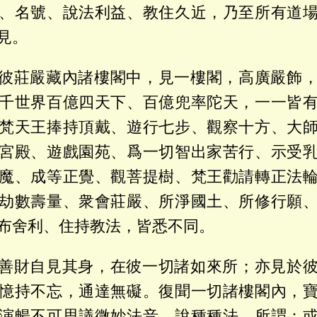
、名號、說法利益、教住久近，乃至所有道
見。
彼莊嚴藏內諸樓閣中，見一樓閣，高廣嚴飾
千世界百億四天下、百億兜率陀天，一一皆
梵天王捧持頂戴、遊行七步、觀察十方、大
宮殿、遊戲園苑、爲一切智出家苦行、示受
魔、成等正覺、觀菩提樹、梵王勸請轉正法
劫數壽量、衆會莊嚴、所淨國土、所修行願
布舍利、住持教法，皆悉不同。
善財自見其身，在彼一切諸如來所；亦見於
憶持不忘，通達無礙。復聞一切諸樓閣內，
演暢不可思議微妙法音，說種種法。所謂：