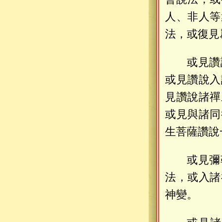
人、非人等
法，或復見
或見讚
或見讚說入
見讚說諸禪
或見與諸同
生菩薩讚說
或見彌
法，或入諸
神變。