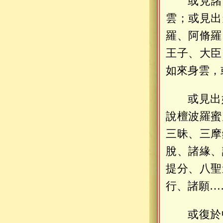
或見諸
雲；或見出
羅、阿脩羅
王子、大臣
如來身雲，
或見出
說檀波羅蜜
三昧、三摩
脫、諸緣、
提分、八聖
行、諸願…
或復於