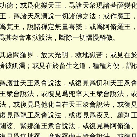
功德；或爲化樂天王，爲諸天衆現諸菩薩變
王，爲諸天衆演說一切諸佛之法；或作魔王
爲梵王，說諸禪定無量喜樂；或爲阿脩羅王
爲其衆會常演說法，斷除一切憍慢醉傲。
其處閻羅界，放大光明，救地獄苦；或見在
濟彼飢渴；或見在於畜生之道，種種方便，調
爲護世天王衆會說法，或復見爲忉利天王衆
王衆會說法，或復見爲兜率天王衆會說法，
法，或復見爲他化自在天王衆會說法，或復
復見爲龍王衆會說法，或復見爲夜叉、羅剎
闥婆、緊那羅王衆會說法，或復見爲阿脩羅
復見爲迦樓羅、摩睺羅伽王衆會說法，或復