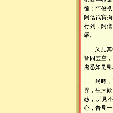
徧；阿僧祇
阿僧祇寶拘
行列，阿僧
嚴。
又見其
皆同虛空，
處悉如是見
爾時，
界，生大歡
惑，所見
心，普見一