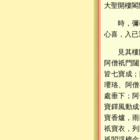
大聖開樓閣
時，彌
心喜，入已
見其樓
阿僧祇門闥
皆七寶成；
瓔珞、阿僧
處垂下；阿
寶鐸風動成
寶香爐，雨
祇寶衣，列
祇閻浮檀金