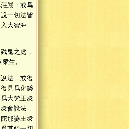
化莊嚴；或爲
，說一切法皆
，入大智海，
於餓鬼之處，
伏衆生。
會說法，或復
或復見爲化樂
見爲大梵王衆
王衆會說法，
、陀那婆王衆
見爲其餘一切