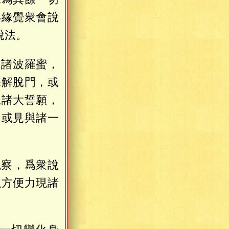
爲緣覺衆會說
說法。
切諸波羅蜜，
深解脫門，或
說諸大誓願，
，或見與諸一
觀察，爲衆說
以方便力現諸