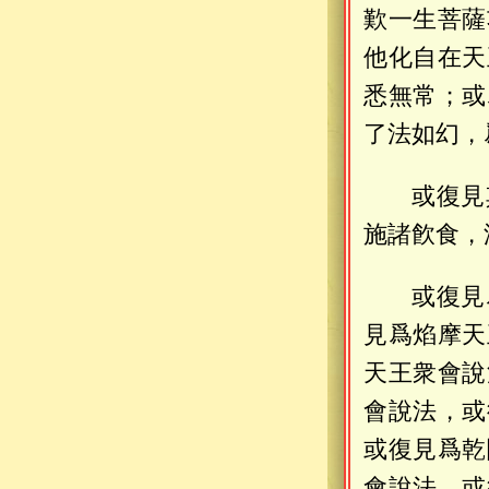
歎一生菩薩
他化自在天
悉無常；或
了法如幻，
或復見
施諸飮食，
或復見
見爲焰摩天
天王衆會說
會說法，或
或復見爲乾
會說法，或