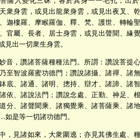
菩薩入變化三昧，各於其身一一毛孔，出於
天衆身雲，或見出龍衆身雲，或見出夜叉、
、迦樓羅、摩睺羅伽、釋、梵、護世、轉輪
、官屬、長者、居士身雲，或見出聲聞、緣
或見出一切衆生身雲。
妙音，讚諸菩薩種種法門。所謂：讚說菩提
乃至智波羅蜜功德門；讚說諸攝、諸禪、諸
鉢底、諸通、諸明、摠持、辯才、諸諦、諸
諸依、諸說法門；讚說念處、正勤、神足、
道分、諸聲聞乘、諸獨覺乘、諸菩薩乘、諸
…如是等一切諸功德門。
中，見諸如來，大衆圍遶；亦見其佛生處、