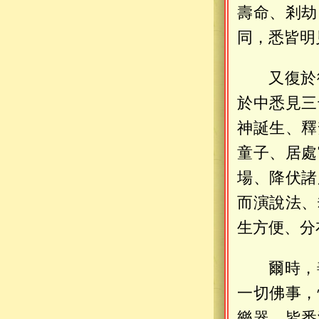
壽命、剎劫
同，悉皆明
又復於
於中悉見三
神誕生、釋
童子、居處
場、降伏諸
而演說法、
生方便、分
爾時，
一切佛事，
樂器，皆悉