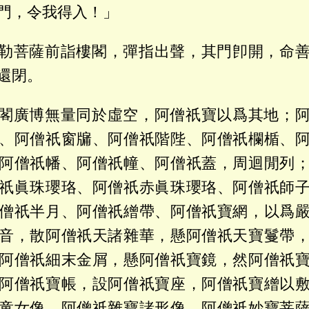
門，令我得入！」
勒菩薩前詣樓閣，彈指出聲，其門卽開，命
還閉。
閣廣博無量同於虛空，阿僧祇寶以爲其地；
、阿僧祇窗牖、阿僧祇階陛、阿僧祇欄楯、
阿僧祇幡、阿僧祇幢、阿僧祇蓋，周迴閒列
祇眞珠瓔珞、阿僧祇赤眞珠瓔珞、阿僧祇師
僧祇半月、阿僧祇繒帶、阿僧祇寶網，以爲
音，散阿僧祇天諸雜華，懸阿僧祇天寶鬘帶
阿僧祇細末金屑，懸阿僧祇寶鏡，然阿僧祇
阿僧祇寶帳，設阿僧祇寶座，阿僧祇寶繒以
童女像、阿僧祇雜寶諸形像、阿僧祇妙寶菩