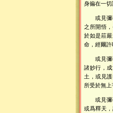
身徧在一切
或見彌
之所開悟，
於如是莊嚴
命，經爾許
或見彌
諸妙行，成
土，或見護
所受於無上
或見彌
或爲釋天，