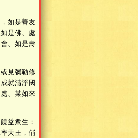
：
族，如是善友
値如是佛、處
衆會、如是壽
；或見彌勒修
見成就淸淨國
某處、某如來
，饒益衆生；
兜率天王，偁