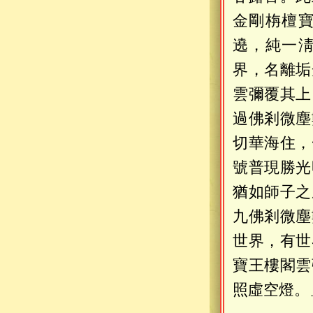
金剛栴檀
遶，純一
界，名離垢
雲彌覆其上
過佛剎微塵
切華海住，
號普現勝光
猶如師子之
九佛剎微塵
世界，有世
寶王樓閣雲
照虛空燈。