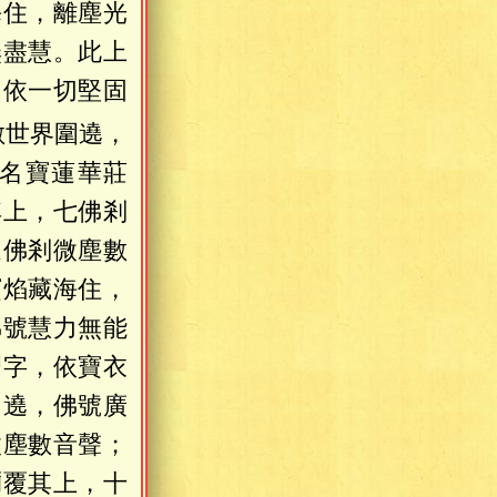
海住，離塵光
無盡慧。此上
，依一切堅固
數世界圍遶，
名寶蓮華莊
其上，七佛剎
過佛剎微塵數
寶焰藏海住，
佛號慧力無能
卍字，依寶衣
圍遶，佛號廣
微塵數音聲；
彌覆其上，十