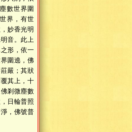
塵數世界圍
世界，有世
住，妙香光明
光明音。此上
遶之形，依一
世界圍遶，佛
音莊嚴；其狀
彌覆其上，十
過佛剎微塵數
住，日輪普照
淸淨，佛號普