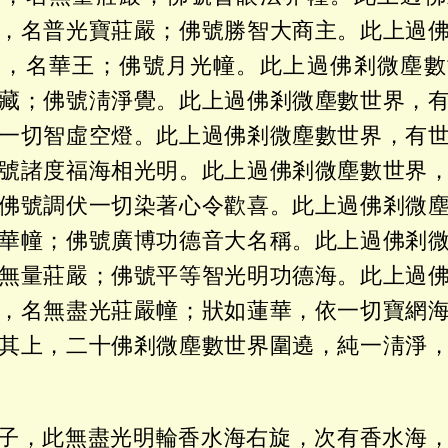
，名普光寶莊嚴；佛號勝智大商主。此上過
界，名華王；佛號月光幢。此上過佛剎微塵數
藏；佛號淸淨覺。此上過佛剎微塵數世界，
一切智虛空燈。此上過佛剎微塵數世界，有
號諸度福海相光明。此上過佛剎微塵數世界
佛號調伏一切染著心令歡喜。此上過佛剎微
華幢；佛號廣博功德音大名稱。此上過佛剎
無量莊嚴；佛號平等智光明功德海。此上過
，名無盡光莊嚴幢；狀如蓮華，依一切寶網
其上，二十佛剎微塵數世界圍遶，純一淸淨
子，此無盡光明輪香水海右旋，次有香水海