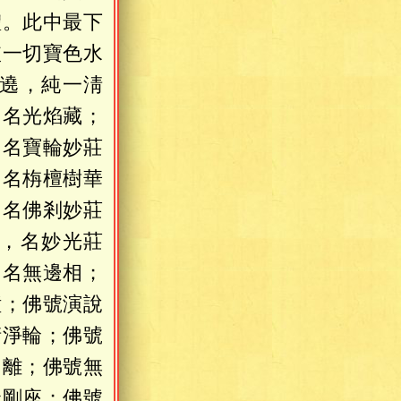
體。此中最下
依一切寶色水
遶，純一淸
，名光焰藏；
，名寶輪妙莊
，名栴檀樹華
，名佛剎妙莊
，名妙光莊
，名無邊相；
幢；佛號演說
淸淨輪；佛號
出離；佛號無
金剛座；佛號