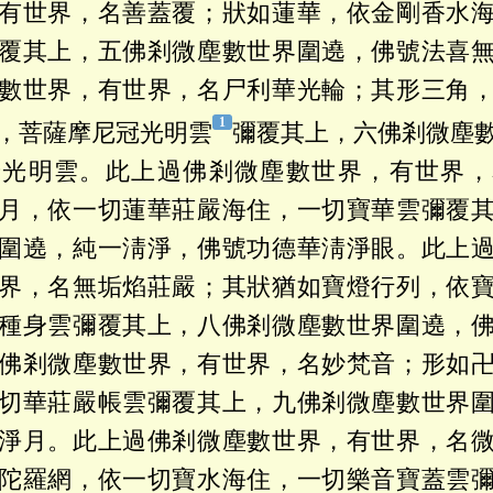
有世界，名善蓋覆；狀如蓮華，依金剛香水
覆其上，五佛剎微塵數世界圍遶，佛號法喜
數世界，有世界，名尸利華光輪；其形三角
，菩薩摩尼冠光明雲
彌覆其上，六佛剎微塵
普光明雲。此上過佛剎微塵數世界，有世界，
月，依一切蓮華莊嚴海住，一切寶華雲彌覆
圍遶，純一淸淨，佛號功德華淸淨眼。此上
界，名無垢焰莊嚴；其狀猶如寶燈行列，依
種身雲彌覆其上，八佛剎微塵數世界圍遶，
佛剎微塵數世界，有世界，名妙梵音；形如
切華莊嚴帳雲彌覆其上，九佛剎微塵數世界
淨月。此上過佛剎微塵數世界，有世界，名
陀羅網，依一切寶水海住，一切樂音寶蓋雲