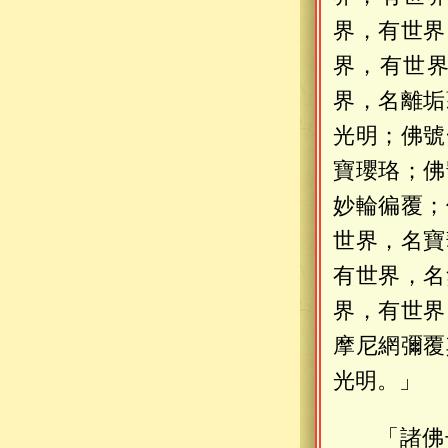
界，有世界
界，有世
界，名離垢
光明；佛號
寶瓔珞；佛
妙輪徧覆；
世界，名寶
有世界，名
界，有世界
摩尼網彌覆
光明。」
「諸佛