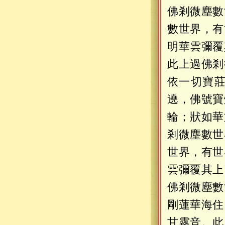
佛剎微塵數
數世界，有
明華雲彌覆
此上過佛剎
依一切寶
遶，佛號寶
輪；狀如華
剎微塵數世
世界，有世
雲彌覆其上
佛剎微塵數
剛蓮華海住
甘露音。此