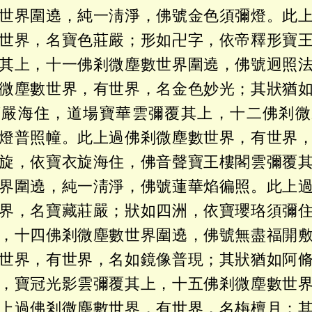
世界圍遶，純一淸淨，佛號金色須彌燈。此
世界，名寶色莊嚴；形如卍字，依帝釋形寶
其上，十一佛剎微塵數世界圍遶，佛號迥照
微塵數世界，有世界，名金色妙光；其狀猶
莊嚴海住，道場寶華雲彌覆其上，十二佛剎微
燈普照幢。此上過佛剎微塵數世界，有世界
旋，依寶衣旋海住，佛音聲寶王樓閣雲彌覆
界圍遶，純一淸淨，佛號蓮華焰徧照。此上
界，名寶藏莊嚴；狀如四洲，依寶瓔珞須彌
，十四佛剎微塵數世界圍遶，佛號無盡福開
世界，有世界，名如鏡像普現；其狀猶如阿
，寶冠光影雲彌覆其上，十五佛剎微塵數世
上過佛剎微塵數世界，有世界，名栴檀月；