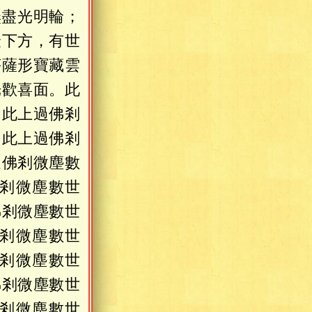
無盡光明輪；
最下方，有世
菩薩形寶藏雲
光歡喜面。此
。此上過佛剎
。此上過佛剎
過佛剎微塵數
剎微塵數世
佛剎微塵數世
剎微塵數世
剎微塵數世
佛剎微塵數世
剎微塵數世