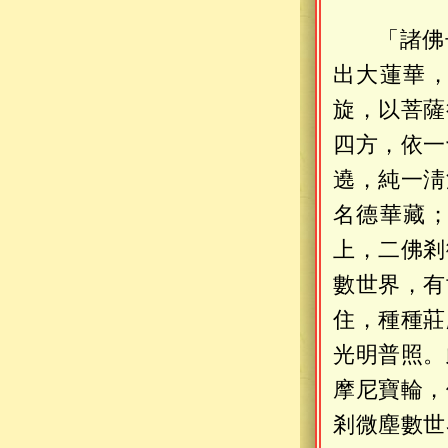
「諸佛
出大蓮華
旋，以菩薩
四方，依一
遶，純一淸
名德華藏
上，二佛剎
數世界，有
住，種種莊
光明普照。
摩尼寶輪，
剎微塵數世