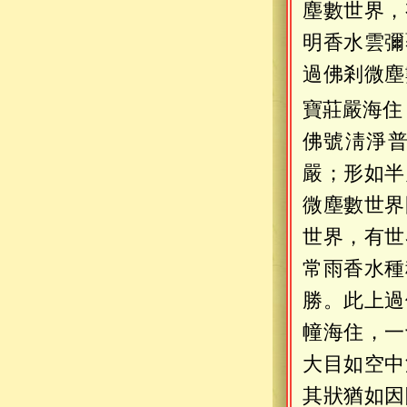
塵數世界，
明香水雲彌
過佛剎微塵
寶莊嚴海住
佛號淸淨
嚴；形如半
微塵數世界
世界，有世
常雨香水種
勝。此上過
幢海住，一
大目如空中
其狀猶如因