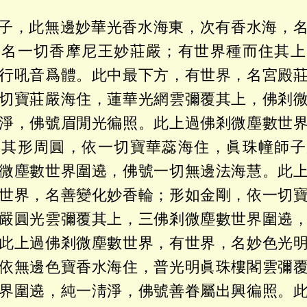
子，此無邊妙華光香水海東，次有香水海，
，名一切香摩尼王妙莊嚴；有世界種而住其上
行吼音爲體。此中最下方，有世界，名宮殿
切寶莊嚴海住，蓮華光網雲彌覆其上，佛剎
淨，佛號眉閒光徧照。此上過佛剎微塵數世
；其形周圓，依一切寶華蕊海住，眞珠幢師子
微塵數世界圍遶，佛號一切無邊法海慧。此
世界，名善變化妙香輪；形如金剛，依一切
嚴圓光雲彌覆其上，三佛剎微塵數世界圍遶
此上過佛剎微塵數世界，有世界，名妙色光
依無邊色寶香水海住，普光明眞珠樓閣雲彌
界圍遶，純一淸淨，佛號善眷屬出興徧照。