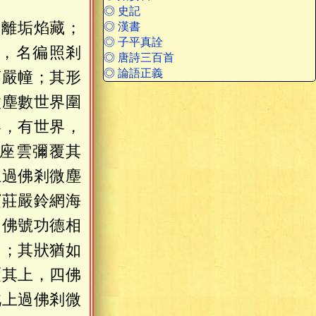
◎ 史記
名離垢焰藏；
◎ 漢書
◎ 子平真詮
，名徧照剎
◎ 唐詩三百首
◎ 論語正義
莊嚴幢；其形
微塵數世界圍
界，有世界，
座雲彌覆其
上過佛剎微塵
寶莊嚴鈴網海
，佛號功德相
明；其狀猶如
覆其上，四佛
此上過佛剎微