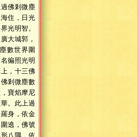
上過佛剎微塵
王海住，日光
法界光明智。
如廣大城郭，
塵數世界圍
，名徧照光明
其上，十三佛
過佛剎微塵數
住，寶焰摩尼
敷華。此上過
脩羅身，依金
界圍遶，佛號
其形八隅，依