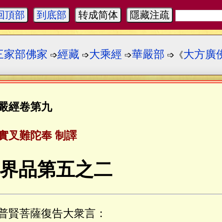
回頂部
到底部
转成简体
隱藏注疏
三家部佛家
經藏
大乘經
華嚴部
大方廣
➩
➩
➩
➩《
嚴經卷第九
實叉難陀奉 制譯
界品第五之二
普賢菩薩復告大衆言：