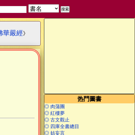
佛華嚴經
》
热門圖書
◎ 肉蒲團
◎ 紅樓夢
◎ 古文觀止
◎ 四庫全書總目
◎ 姑妄言