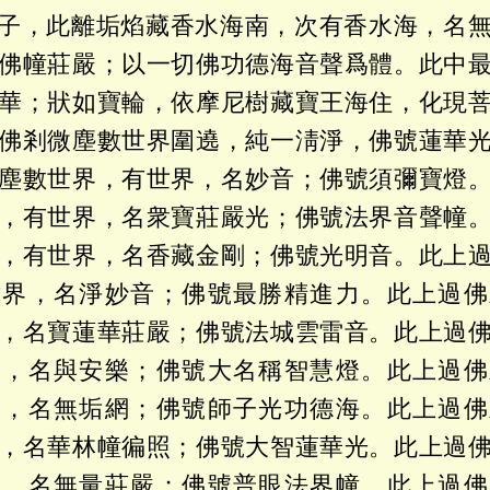
子，此離垢焰藏香水海南，次有香水海，名
佛幢莊嚴；以一切佛功德海音聲爲體。此中
華；狀如寶輪，依摩尼樹藏寶王海住，化現
佛剎微塵數世界圍遶，純一淸淨，佛號蓮華
塵數世界，有世界，名妙音；佛號須彌寶燈
，有世界，名衆寶莊嚴光；佛號法界音聲幢
，有世界，名香藏金剛；佛號光明音。此上
世界，名淨妙音；佛號最勝精進力。此上過佛
，名寶蓮華莊嚴；佛號法城雲雷音。此上過
界，名與安樂；佛號大名稱智慧燈。此上過佛
界，名無垢網；佛號師子光功德海。此上過佛
，名華林幢徧照；佛號大智蓮華光。此上過
界，名無量莊嚴；佛號普眼法界幢。此上過佛