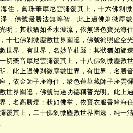
寶海住，眞珠華摩尼雲彌覆其上，十六佛剎微
淸淨，佛號最勝法無等智。此上過佛剎微塵數
光明；其狀猶如香水漩流，依無邊色寶光海
，十七佛剎微塵數世界圍遶，佛號徧照虛空
數世界，有世界，名妙華莊嚴；其狀猶如旋
一切樂音摩尼雲彌覆其上，十八佛剎微塵數
明。此上過佛剎微塵數世界，有世界，名勝
座，依金師子座海住，衆色蓮華藏師子座雲
數世界圍遶，佛號無邊功德稱普光明。此上
界，名高勝燈；狀如佛掌，依寶衣服香幢海
彌覆其上，二十佛剎微塵數世界圍遶，純一
」