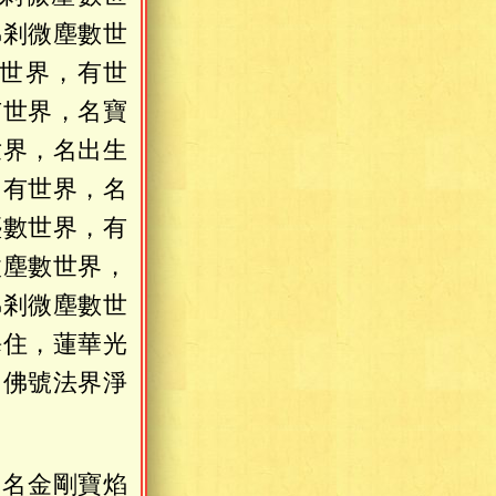
佛剎微塵數世
世界，有世
有世界，名寶
世界，名出生
，有世界，名
塵數世界，有
微塵數世界，
佛剎微塵數世
海住，蓮華光
，佛號法界淨
，名金剛寶焰