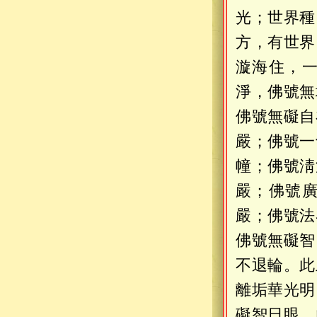
光；世界種
方，有世界
漩海住，
淨，佛號無
佛號無礙自
嚴；佛號一
幢；佛號淸
嚴；佛號
嚴；佛號法
佛號無礙智
不退輪。此
離垢華光明
礙智日眼。