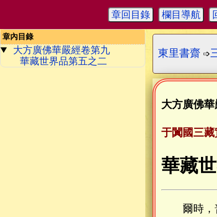
章回目錄
欄目導航
章內目錄
大方廣佛華嚴經卷第九
東里書齋
➩
華藏世界品第五之二
大方廣佛華
于闐國三藏
華藏世
爾時，