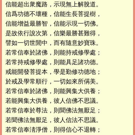
信能超出衆魔路，示現無上解脫道。
信爲功德不壞種，信能生長菩提樹，
信能增益最勝智，信能示現一切佛。
是故依行說次第，信樂最勝甚難得，
譬如一切世閒中，而有隨意妙寶珠。
若常信奉於諸佛，則能持戒修學處；
若常持戒修學處，則能具足諸功德。
戒能開發菩提本，學是勤修功德地；
於戒及學常順行，一切如來所偁美。
若常信奉於諸佛，則能興集大供養；
若能興集大供養，彼人信佛不思議。
若常信奉於尊法，則聞佛法無厭足；
若聞佛法無厭足，彼人信法不思議。
若常信奉淸淨僧，則得信心不退轉；