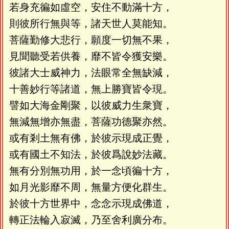
若身充徧如虛空，安住不動滿十方，
則彼所行無與等，諸天世人莫能知。
菩薩勤修大悲行，願度一切無不果，
見聞聽受若供養，靡不皆令獲安樂。
彼諸大士威神力，法眼常全無缺減，
十善妙行等諸道，無上勝寶皆令現。
譬如大海金剛聚，以彼威力生衆寶，
無減無增亦無盡，菩薩功德聚亦然。
或有剎土無有佛，於彼示現成正覺，
或有國土不知法，於彼爲說妙法藏。
無有分別無功用，於一念頃徧十方，
如月光影靡不周，無量方便化群生。
於彼十方世界中，念念示現成佛道，
轉正法輪入寂滅，乃至舍利廣分布。