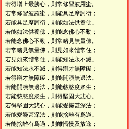
若得增上最勝心，則常修習波羅蜜。
若常修習波羅蜜，則能具足摩訶衍；
若能具足摩訶衍，則能如法供養佛。
若能如法供養佛，則能念佛心不動；
若能念佛心不動，則常睹見無量佛。
若常睹見無量佛，則見如來體常住；
若見如來體常住，則能知法永不滅。
若能知法永不滅，則得辯才無障礙；
若得辯才無障礙，則能開演無邊法。
若能開演無邊法，則能慈愍度衆生；
若能慈愍度衆生，則得堅固大悲心。
若得堅固大悲心，則能愛樂甚深法；
若能愛樂甚深法，則能捨離有爲過。
若能捨離有爲過，則離憍慢及放逸；