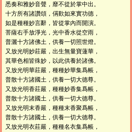
悉奏和雅妙音聲，靡不從於掌中出。
十方所有諸讚頌，偁歎如來實功德，
如是種種妙言辭，皆從掌內而開演。
菩薩右手放淨光，光中香水從空雨，
普灑十方諸佛土，供養一切照世燈。
又放光明妙莊嚴，出生無量寶蓮華，
其華色相皆殊妙，以此供養於諸佛。
又放光明華莊嚴，種種妙華集爲帳，
普散十方諸國土，供養一切大德尊。
又放光明香莊嚴，種種妙香集爲帳，
普散十方諸國土，供養一切大德尊。
又放光明末香嚴，種種末香聚爲帳，
普散十方諸國土，供養一切大德尊。
又放光明衣莊嚴，種種名衣集爲帳，