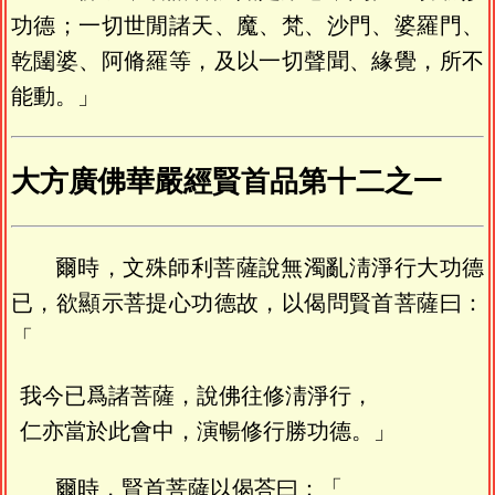
功德；一切世閒諸天、魔、梵、沙門、婆羅門、
乾闥婆、阿脩羅等，及以一切聲聞、緣覺，所不
能動。」
大方廣佛華嚴經賢首品第十二之一
爾時，文殊師利菩薩說無濁亂淸淨行大功德
已，欲顯示菩提心功德故，以偈問賢首菩薩曰：
「
我今已爲諸菩薩，說佛往修淸淨行，
仁亦當於此會中，演暢修行勝功德。」
爾時，賢首菩薩以偈荅曰：「