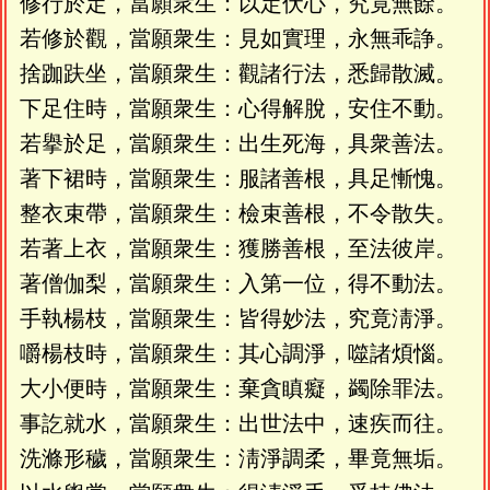
修行於定，當願衆生：以定伏心，究竟無餘。
若修於觀，當願衆生：見如實理，永無乖諍。
捨跏趺坐，當願衆生：觀諸行法，悉歸散滅。
下足住時，當願衆生：心得解脫，安住不動。
若擧於足，當願衆生：出生死海，具衆善法。
著下裙時，當願衆生：服諸善根，具足慚愧。
整衣束帶，當願衆生：檢束善根，不令散失。
若著上衣，當願衆生：獲勝善根，至法彼岸。
著僧伽梨，當願衆生：入第一位，得不動法。
手執楊枝，當願衆生：皆得妙法，究竟淸淨。
嚼楊枝時，當願衆生：其心調淨，噬諸煩惱。
大小便時，當願衆生：棄貪瞋癡，蠲除罪法。
事訖就水，當願衆生：出世法中，速疾而往。
洗滌形穢，當願衆生：淸淨調柔，畢竟無垢。