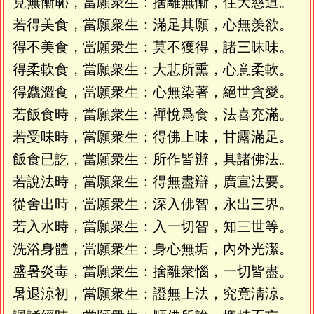
見無慚恥，當願衆生：捨離無慚，住大慈道。
若得美食，當願衆生：滿足其願，心無羡欲。
得不美食，當願衆生：莫不獲得，諸三昧味。
得柔軟食，當願衆生：大悲所熏，心意柔軟。
得麤澀食，當願衆生：心無染著，絕世貪愛。
若飯食時，當願衆生：禪悅爲食，法喜充滿。
若受味時，當願衆生：得佛上味，甘露滿足。
飯食已訖，當願衆生：所作皆辦，具諸佛法。
若說法時，當願衆生：得無盡辯，廣宣法要。
從舍出時，當願衆生：深入佛智，永出三界。
若入水時，當願衆生：入一切智，知三世等。
洗浴身體，當願衆生：身心無垢，內外光潔。
盛暑炎毒，當願衆生：捨離衆惱，一切皆盡。
暑退涼初，當願衆生：證無上法，究竟淸涼。