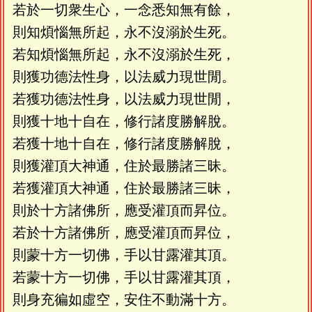
若於一切衆生心，一念悉知無有餘，
則知煩惱無所起，永不沒溺於生死。
若知煩惱無所起，永不沒溺於生死，
則獲功德法性身，以法威力現世閒。
若獲功德法性身，以法威力現世閒，
則獲十地十自在，修行諸度勝解脫。
若獲十地十自在，修行諸度勝解脫，
則獲灌頂大神通，住於最勝諸三昧。
若獲灌頂大神通，住於最勝諸三昧，
則於十方諸佛所，應受灌頂而昇位。
若於十方諸佛所，應受灌頂而昇位，
則蒙十方一切佛，手以甘露灌其頂。
若蒙十方一切佛，手以甘露灌其頂，
則身充徧如虛空，安住不動滿十方。