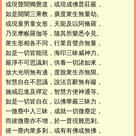
或現聲聞獨覺道，或現成佛普莊嚴，
如是開闡三乘教，廣度衆生無量劫。
或現童男童女形，天龍及以阿脩羅，
乃至摩睺羅伽等，隨其所樂悉令見。
衆生形相各不同，行業音聲亦無量，
如是一切皆能現，海印三昧威神力。
嚴淨不可思議剎，供養一切諸如來，
放大光明無有邊，度脫衆生亦無限。
智慧自在不思議，說法言辭無有礙，
施戒忍進及禪定，智慧方便神通等。
如是一切皆自在，以佛華嚴三昧力，
一微塵中入三昧，成就一切微塵定，
而彼微塵亦不增，於一普現難思剎。
彼一塵內衆多剎，或有有佛或無佛，