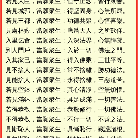
若見大臣，當願衆生：恒守正念，習行衆善。
若見城郭，當願衆生：得堅固身，心無所屈。
若見王都，當願衆生：功德共聚，心恒喜樂。
見處林藪，當願衆生：應爲天人，之所歎仰。
入里乞食，當願衆生：入深法界，心無障礙。
到人門戶，當願衆生：入於一切，佛法之門。
入其家已，當願衆生：得入佛乘，三世平等。
見不捨人，當願衆生：常不捨離，勝功德法。
見能捨人，當願衆生：永得捨離，三惡道苦。
若見空鉢，當願衆生：其心淸淨，空無煩惱。
若見滿鉢，當願衆生：具足成滿，一切善法。
若得恭敬，當願衆生：恭敬修行，一切佛法。
不得恭敬，當願衆生：不行一切，不善之法。
見慚恥人，當願衆生：具慚恥行，藏護諸根。