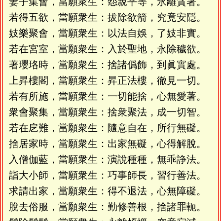
妻子集會，當願衆生：怨親平等，永離貪著。
若得五欲，當願衆生：拔除欲箭，究竟安隱。
妓樂聚會，當願衆生：以法自娛，了妓非實。
若在宮室，當願衆生：入於聖地，永除穢欲。
著瓔珞時，當願衆生：捨諸僞飾，到眞實處。
上昇樓閣，當願衆生：昇正法樓，徹見一切。
若有所施，當願衆生：一切能捨，心無愛著。
衆會聚集，當願衆生：捨衆聚法，成一切智。
若在戹難，當願衆生：隨意自在，所行無礙。
捨居家時，當願衆生：出家無礙，心得解脫。
入僧伽藍，當願衆生：演說種種，無乖諍法。
詣大小師，當願衆生：巧事師長，習行善法。
求請出家，當願衆生：得不退法，心無障礙。
脫去俗服，當願衆生：勤修善根，捨諸罪軛。