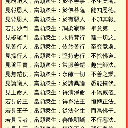
見醜陋人，當願衆生：於不善事，不生樂著。
見報恩人，當願衆生：於佛菩薩，能知恩德。
見背恩人，當願衆生：於有惡人，不加其報。
若見沙門，當願衆生：調柔寂靜，畢竟第一。
見婆羅門，當願衆生：永持梵行，離一切惡。
見苦行人，當願衆生：依於苦行，至究竟處。
見操行人，當願衆生：堅持志行，不捨佛道。
見著甲冑，當願衆生：常服善鎧，趣無師法。
見無鎧仗，當願衆生：永離一切，不善之業。
見論議人，當願衆生：於諸異論，悉能摧伏。
見正命人，當願衆生：得淸淨命，不矯威儀。
若見於王，當願衆生：得爲法王，恒轉正法。
若見王子，當願衆生：從法化生，而爲佛子。
若見長者，當願衆生：善能明斷，不行惡法。