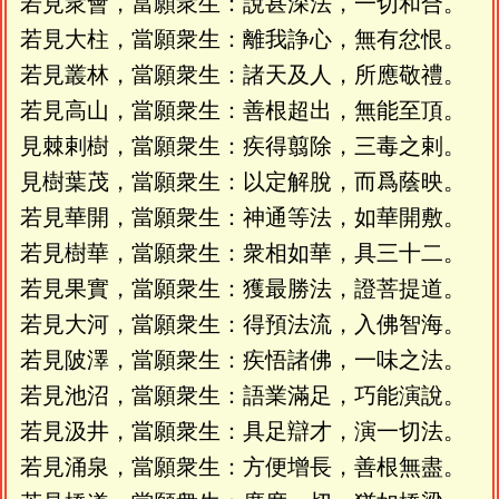
若見衆會，當願衆生：說甚深法，一切和合。
若見大柱，當願衆生：離我諍心，無有忿恨。
若見叢林，當願衆生：諸天及人，所應敬禮。
若見高山，當願衆生：善根超出，無能至頂。
見棘剌樹，當願衆生：疾得翦除，三毒之剌。
見樹葉茂，當願衆生：以定解脫，而爲蔭映。
若見華開，當願衆生：神通等法，如華開敷。
若見樹華，當願衆生：衆相如華，具三十二。
若見果實，當願衆生：獲最勝法，證菩提道。
若見大河，當願衆生：得預法流，入佛智海。
若見陂澤，當願衆生：疾悟諸佛，一味之法。
若見池沼，當願衆生：語業滿足，巧能演說。
若見汲井，當願衆生：具足辯才，演一切法。
若見涌泉，當願衆生：方便增長，善根無盡。