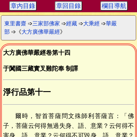
章內目錄
章回目錄
欄目導航
東里書齋
➩
三家部佛家
➩
經藏
➩
大乘經
➩
華嚴
部
➩《
大方廣佛華嚴經
》
大方廣佛華嚴經卷第十四
于闐國三藏實叉難陀奉 制譯
淨行品第十一
爾時，智首菩薩問文殊師利菩薩言：「佛
子，菩薩云何得無過失身、語、意業？云何得不
害身、語、意業？云何得不可毀身、語、意業？