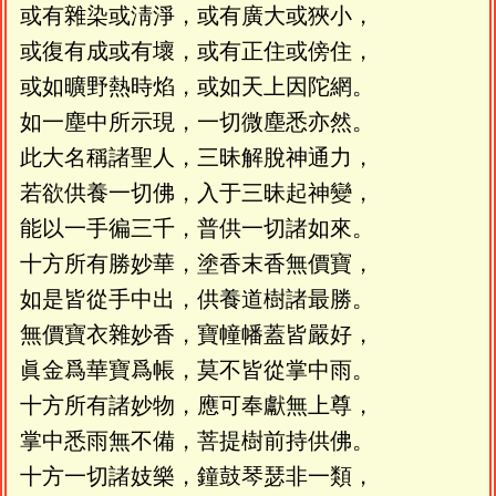
或有雜染或淸淨，或有廣大或狹小，
或復有成或有壞，或有正住或傍住，
或如曠野熱時焰，或如天上因陀網。
如一塵中所示現，一切微塵悉亦然。
此大名稱諸聖人，三昧解脫神通力，
若欲供養一切佛，入于三昧起神變，
能以一手徧三千，普供一切諸如來。
十方所有勝妙華，塗香末香無價寶，
如是皆從手中出，供養道樹諸最勝。
無價寶衣雜妙香，寶幢幡蓋皆嚴好，
眞金爲華寶爲帳，莫不皆從掌中雨。
十方所有諸妙物，應可奉獻無上尊，
掌中悉雨無不備，菩提樹前持供佛。
十方一切諸妓樂，鐘鼓琴瑟非一類，