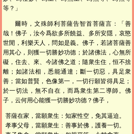
等？」
爾時，文殊師利菩薩告智首菩薩言：「善
哉！佛子，汝今爲欲多所饒益、多所安隱，哀愍
世閒，利樂天人，問如是義。佛子，若諸菩薩善
用其心，則獲一切勝妙功德；於諸佛法，心無所
礙，住去、來、今諸佛之道；隨衆生住，恒不捨
離；如諸法相，悉能通達；斷一切惡，具足衆
善；當如普賢，色像第一，一切行願皆得具足；
於一切法，無不自在，而爲衆生第二導師。佛
子，云何用心能獲一切勝妙功德？佛子，
菩薩在家，當願衆生：知家性空，免其逼迫。
孝事父母，當願衆生：善事於佛，護養一切。