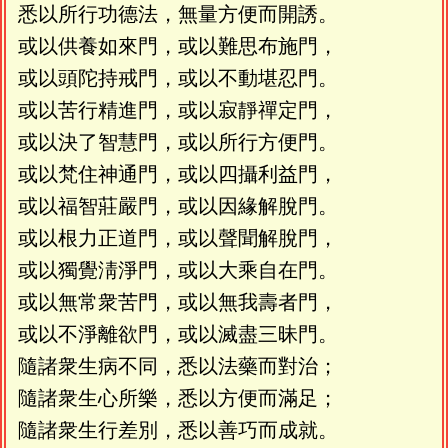
悉以所行功德法，無量方便而開誘。
或以供養如來門，或以難思布施門，
或以頭陀持戒門，或以不動堪忍門。
或以苦行精進門，或以寂靜禪定門，
或以決了智慧門，或以所行方便門。
或以梵住神通門，或以四攝利益門，
或以福智莊嚴門，或以因緣解脫門。
或以根力正道門，或以聲聞解脫門，
或以獨覺淸淨門，或以大乘自在門。
或以無常衆苦門，或以無我壽者門，
或以不淨離欲門，或以滅盡三昧門。
隨諸衆生病不同，悉以法藥而對治；
隨諸衆生心所樂，悉以方便而滿足；
隨諸衆生行差別，悉以善巧而成就。