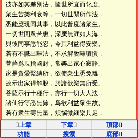
彼亦如其差別法，隨世所宜而化度。
衆生苦樂利衰等，一切世閒所作法，
悉能應現同其事，以此普度諸衆生。
一切世閒衆苦患，深廣無涯如大海，
與彼同事悉能忍，令其利益得安樂。
若有不識出離法，不求解脫離諠憒，
菩薩爲現捨國財，常樂出家心寂靜。
家是貪愛繫縛所，欲使衆生悉免離，
故示出家得解脫，於諸欲樂無所受。
菩薩示行十種行，亦行一切大人法，
諸仙行等悉無餘，爲欲利益衆生故。
若有衆生壽無量，煩惱微細樂具足，
菩薩於中得自在，示受老病死衆患。
上章
下章
頂部
或有貪欲瞋恚癡，煩惱猛火常熾然，
功能
搜索
底部