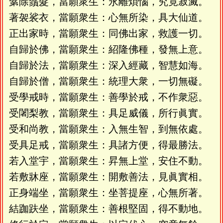
鬀除鬚髮，當願衆生：永離煩惱，究竟寂滅。
著袈裟衣，當願衆生：心無所染，具大仙道。
正出家時，當願衆生：同佛出家，救護一切。
自歸於佛，當願衆生：紹隆佛種，發無上意。
自歸於法，當願衆生：深入經藏，智慧如海。
自歸於僧，當願衆生：統理大衆，一切無礙。
受學戒時，當願衆生：善學於戒，不作衆惡。
受闍梨教，當願衆生：具足威儀，所行眞實。
受和尚教，當願衆生：入無生智，到無依處。
受具足戒，當願衆生：具諸方便，得最勝法。
若入堂宇，當願衆生：昇無上堂，安住不動。
若敷牀座，當願衆生：開敷善法，見眞實相。
正身端坐，當願衆生：坐菩提座，心無所著。
結跏趺坐，當願衆生：善根堅固，得不動地。