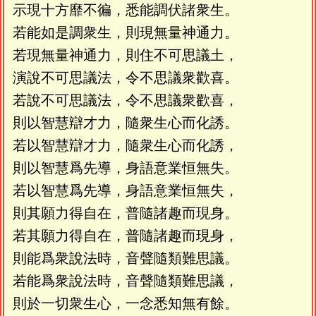
示現十方靡不徧，悉能調伏諸衆生。
若能如是調衆生，則現無量神通力。
若現無量神通力，則住不可思議土，
演說不可思議法，令不思議衆歡喜。
若說不可思議法，令不思議衆歡喜，
則以智慧辯才力，隨衆生心而化誘。
若以智慧辯才力，隨衆生心而化誘，
則以智慧爲先導，身語意業恒無失。
若以智慧爲先導，身語意業恒無失，
則其願力得自在，普隨諸趣而現身。
若其願力得自在，普隨諸趣而現身，
則能爲衆說法時，音聲隨類難思議。
若能爲衆說法時，音聲隨類難思議，
則於一切衆生心，一念悉知無有餘。