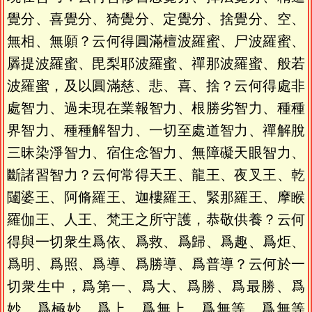
覺分、喜覺分、猗覺分、定覺分、捨覺分、空、
無相、無願？云何得圓滿檀波羅蜜、尸波羅蜜、
羼提波羅蜜、毘梨耶波羅蜜、禪那波羅蜜、般若
波羅蜜，及以圓滿慈、悲、喜、捨？云何得處非
處智力、過未現在業報智力、根勝劣智力、種種
界智力、種種解智力、一切至處道智力、禪解脫
三昧染淨智力、宿住念智力、無障礙天眼智力、
斷諸習智力？云何常得天王、龍王、夜叉王、乾
闥婆王、阿脩羅王、迦樓羅王、緊那羅王、摩睺
羅伽王、人王、梵王之所守護，恭敬供養？云何
得與一切衆生爲依、爲救、爲歸、爲趣、爲炬、
爲明、爲照、爲導、爲勝導、爲普導？云何於一
切衆生中，爲第一、爲大、爲勝、爲最勝、爲
妙、爲極妙、爲上、爲無上、爲無等、爲無等