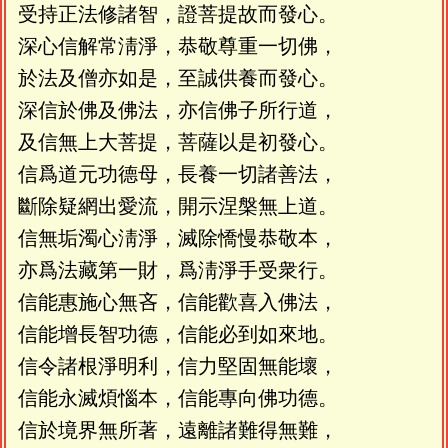
受持正法修諸智，證菩提故而發心。
深心信解常淸淨，恭敬尊重一切佛，
於法及僧亦如是，至誠供養而發心。
深信於佛及佛法，亦信佛子所行道，
及信無上大菩提，菩薩以是初發心。
信爲道元功德母，長養一切諸善法，
斷除疑網出愛流，開示涅槃無上道。
信無垢濁心淸淨，滅除憍慢恭敬本，
亦爲法藏第一財，爲淸淨手受衆行。
信能惠施心無吝，信能歡喜入佛法，
信能增長智功德，信能必到如來地。
信令諸根淨明利，信力堅固無能壞，
信能永滅煩惱本，信能專向佛功德。
信於境界無所著，遠離諸難得無難，