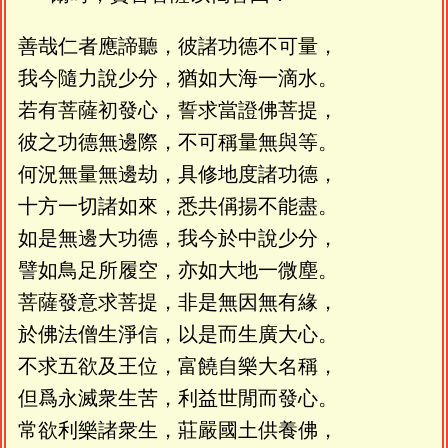
善哉仁者應諦聽，彼諸功德不可量，
我今隨力說少分，猶如大海一滴水。
若有菩薩初發心，誓求當證佛菩提，
彼之功德無邊際，不可稱量無與等。
何況無量無邊劫，具修地度諸功德，
十方一切諸如來，悉共偁揚不能盡。
如是無邊大功德，我今於中說少分，
譬如鳥足所履空，亦如大地一微塵。
菩薩發意求菩提，非是無因無有緣，
於佛法僧生淨信，以是而生廣大心。
不求五欲及王位，富饒自樂大名稱，
但爲永滅衆生苦，利益世閒而發心。
常欲利樂諸衆生，莊嚴國土供養佛，