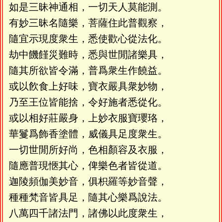
如是三昧神通相，一切天人莫能測。
有妙三昧名隨樂，菩薩住此普觀察，
隨宜示現度衆生，悉使歡心從法化。
劫中饑饉災難時，悉與世閒諸樂具，
隨其所欲皆令滿，普爲衆生作饒益。
或以飮食上好味，寶衣嚴具衆妙物，
乃至王位皆能捨，令好施者悉從化。
或以相好莊嚴身，上妙衣服寶瓔珞，
華鬘爲飾香塗體，威儀具足度衆生。
一切世閒所好尚，色相顏容及衣服，
隨應普現愜其心，俾樂色者皆從道。
迦陵頻伽美妙音，俱枳羅等妙音聲，
種種梵音皆具足，隨其心樂爲說法。
八萬四千諸法門，諸佛以此度衆生，