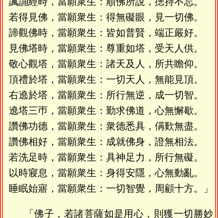
諷誦經時，當願衆生：順佛所說，摠持不忘。
若得見佛，當願衆生：得無礙眼，見一切佛。
諦觀佛時，當願衆生：皆如普賢，端正嚴好。
見佛塔時，當願衆生：尊重如塔，受天人供。
敬心觀塔，當願衆生：諸天及人，所共瞻仰。
頂禮於塔，當願衆生：一切天人，無能見頂。
右遶於塔，當願衆生：所行無逆，成一切智。
遶塔三帀，當願衆生：勤求佛道，心無懈歇。
讚佛功德，當願衆生：衆德悉具，偁歎無盡。
讚佛相好，當願衆生：成就佛身，證無相法。
若洗足時，當願衆生：具神足力，所行無礙。
以時寢息，當願衆生：身得安隱，心無動亂。
睡眠始寤，當願衆生：一切智覺，周顧十方。」
「佛子，若諸菩薩如是用心，則獲一切勝妙