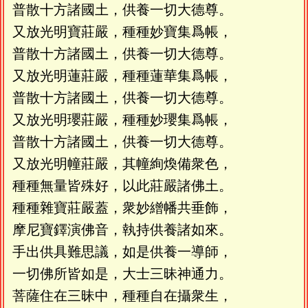
普散十方諸國土，供養一切大德尊。
又放光明寶莊嚴，種種妙寶集爲帳，
普散十方諸國土，供養一切大德尊。
又放光明蓮莊嚴，種種蓮華集爲帳，
普散十方諸國土，供養一切大德尊。
又放光明瓔莊嚴，種種妙瓔集爲帳，
普散十方諸國土，供養一切大德尊。
又放光明幢莊嚴，其幢絢煥備衆色，
種種無量皆殊好，以此莊嚴諸佛土。
種種雜寶莊嚴蓋，衆妙繒幡共垂飾，
摩尼寶鐸演佛音，執持供養諸如來。
手出供具難思議，如是供養一導師，
一切佛所皆如是，大士三昧神通力。
菩薩住在三昧中，種種自在攝衆生，