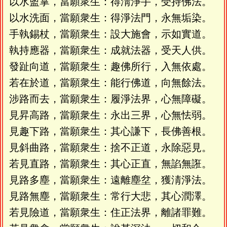
以水盥掌，當願衆生：得淸淨手，受持佛法。
以水洗面，當願衆生：得淨法門，永無垢染。
手執錫杖，當願衆生：設大施會，示如實道。
執持應器，當願衆生：成就法器，受天人供。
發趾向道，當願衆生：趣佛所行，入無依處。
若在於道，當願衆生：能行佛道，向無餘法。
涉路而去，當願衆生：履淨法界，心無障礙。
見昇高路，當願衆生：永出三界，心無怯弱。
見趣下路，當願衆生：其心謙下，長佛善根。
見斜曲路，當願衆生：捨不正道，永除惡見。
若見直路，當願衆生：其心正直，無諂無誑。
見路多塵，當願衆生：遠離塵坌，獲淸淨法。
見路無塵，當願衆生：常行大悲，其心潤澤。
若見險道，當願衆生：住正法界，離諸罪難。