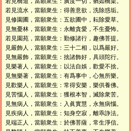
若見橋道，當願衆生：廣度一切，猶如橋梁。
若見流水，當願衆生：得善意欲，洗除惑垢。
見修園圃，當願衆生：五欲圃中，耘除愛草。
見無憂林，當願衆生：永離貪愛，不生憂怖。
若見園苑，當願衆生：勤修諸行，趣佛菩提。
見嚴飾人，當願衆生：三十二相，以爲嚴好。
見無嚴飾，當願衆生：捨諸飾好，具頭陀行。
見樂著人，當願衆生：以法自娛，歡愛不捨。
見無樂著，當願衆生：有爲事中，心無所樂。
見歡樂人，當願衆生：常得安樂，樂供養佛。
見苦惱人，當願衆生：獲根本智，滅除衆苦。
見無病人，當願衆生：入眞實慧，永無病惱。
見疾病人，當願衆生：知身空寂，離乖諍法。
見端正人，當願衆生：於佛菩薩，常生淨信。