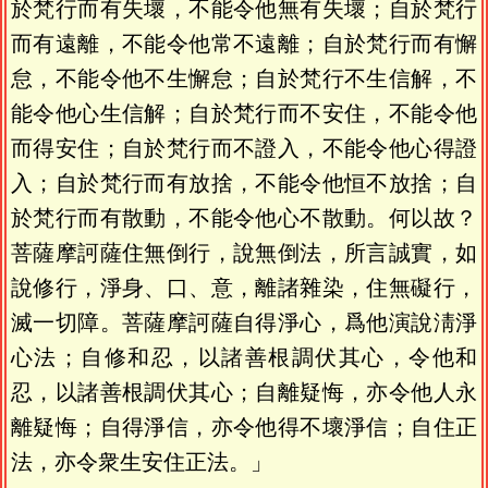
於梵行而有失壞，不能令他無有失壞；自於梵行
而有遠離，不能令他常不遠離；自於梵行而有懈
怠，不能令他不生懈怠；自於梵行不生信解，不
能令他心生信解；自於梵行而不安住，不能令他
而得安住；自於梵行而不證入，不能令他心得證
入；自於梵行而有放捨，不能令他恒不放捨；自
於梵行而有散動，不能令他心不散動。何以故？
菩薩摩訶薩住無倒行，說無倒法，所言誠實，如
說修行，淨身、口、意，離諸雜染，住無礙行，
滅一切障。菩薩摩訶薩自得淨心，爲他演說淸淨
心法；自修和忍，以諸善根調伏其心，令他和
忍，以諸善根調伏其心；自離疑悔，亦令他人永
離疑悔；自得淨信，亦令他得不壞淨信；自住正
法，亦令衆生安住正法。」