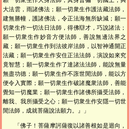
願一切衆生作大身法師，其身普徧一切國土，興
大法雲，雨諸佛法；願一切衆生作護法藏法師，
建無勝幢，護諸佛法，令正法海無所缺減；願一
切衆生作一切法日法師，得佛辯才，巧說諸法；
願一切衆生作妙音方便法師，善說無邊法界之
藏；願一切衆生作到法彼岸法師，以智神通開正
法藏；願一切衆生作安住正法法師，演說如來究
竟智慧；願一切衆生作了達諸法法師，能說無量
無盡功德；願一切衆生作不誑世閒法師，能以方
便令入實際；願一切衆生作破諸魔衆法師，善能
覺知一切魔業；願一切衆生作諸佛所攝受法師，
離我、我所攝受之心；願一切衆生作安隱一切世
閒法師，成就菩薩說法願力。』」
「佛子！菩薩摩訶薩復以諸善根如是迴向，