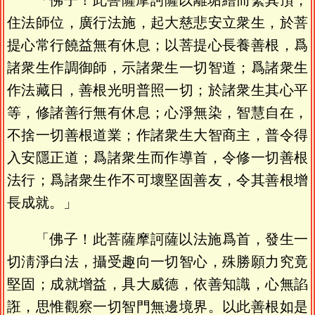
「佛子！此菩薩摩訶薩以離垢繒而繫其頂，
住法師位，廣行法施，起大慈悲安立衆生，於菩
提心常行饒益無有休息；以菩提心長養善根，爲
諸衆生作調御師，示諸衆生一切智道；爲諸衆生
作法藏日，善根光明普照一切；於諸衆生其心平
等，修諸善行無有休息；心淨無染，智慧自在，
不捨一切善根道業；作諸衆生大智商主，普令得
入安隱正道；爲諸衆生而作導首，令修一切善根
法行；爲諸衆生作不可壞堅固善友，令其善根增
長成就。」
「佛子！此菩薩摩訶薩以法施爲首，發生一
切淸淨白法，攝受趣向一切智心，殊勝願力究竟
堅固；成就增益，具大威德，依善知識，心無諂
誑，思惟觀察一切智門無邊境界。以此善根如是