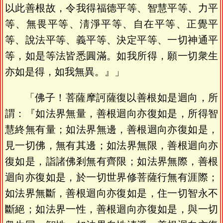
以此善根故，令我得福德平等、智慧平等、力平
等、無畏平等、淸淨平等、自在平等、正覺平
等、說法平等、義平等、決定平等、一切神通平
等，如是等法皆悉圓滿。如我所得，願一切衆生
亦如是得，如我無異。』」
「佛子！菩薩摩訶薩復以善根如是迴向，所
謂：『如法界無量，善根迴向亦復如是，所得智
慧終無有量；如法界無邊，善根迴向亦復如是，
見一切佛，無有其邊；如法界無限，善根迴向亦
復如是，詣諸佛剎無有齊限；如法界無際，善根
迴向亦復如是，於一切世界修菩薩行無有涯際；
如法界無斷，善根迴向亦復如是，住一切智永不
斷絕；如法界一性，善根迴向亦復如是，與一切