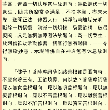
莊嚴，普照一切法界衆生故迴向；爲欲調伏一切
衆生，隨其所樂常令滿足，不捨本願，盡未來
際，聽聞正法，修習大行，得淨智慧離垢光明，
斷除一切憍慢，消滅一切煩惱，裂愛欲網，破愚
癡闇，具足無垢無障礙法故迴向；爲一切衆生，
於阿僧祇劫常勤修習一切智行無有退轉，一一令
得無礙妙慧，示現諸佛自在神通無有休息故迴
向。」
「佛子！菩薩摩訶薩以諸善根如是迴向時，
不應貪著三有、五欲境界。何以故？菩薩摩訶薩
應以無貪善根迴向，應以無瞋善根迴向，應以無
癡善根迴向，應以不害善根迴向，應以離慢善根
迴向，應以不諂善根迴向，應以質直善根迴向，