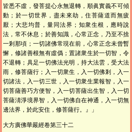
皆悉不虛，發菩提心永無退轉，順眞實義不可傾
動；於一切世界，盡未來劫，住菩薩道而無疲
厭；大悲均普，量同法界；知衆生根，應時說
法，常不休息；於善知識，心常正念，乃至不捨
一剎那頃；一切諸佛常現在前，心常正念未曾暫
懈，修諸善根無有虛僞；置諸衆生於一切智，令
不退轉；具足一切佛法光明，持大法雲，受大法
雨，修菩薩行；入一切衆生，入一切佛剎，入一
切諸法，入一切三世，入一切衆生業報智，入一
切菩薩善巧方便智，入一切菩薩出生智，入一切
菩薩淸淨境界智，入一切佛自在神通，入一切無
邊法界，於此安住，修菩薩行。』」
大方廣佛華嚴經卷第三十二