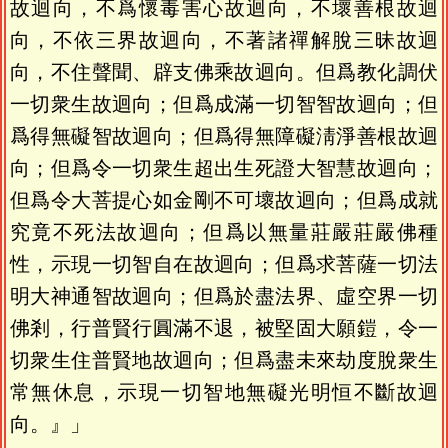
故迴向，不爲懷毒害心故迴向，不壞善根故迴
向，不依三界故迴向，不著諸禪解脫三昧故迴
向，不住聲聞、辟支佛乘故迴向。但爲教化調伏
一切衆生故迴向；但爲成滿一切智智故迴向；但
爲得無礙智故迴向；但爲得無障礙淸淨善根故迴
向；但爲令一切衆生超出生死證大智慧故迴向；
但爲令大菩提心如金剛不可壞故迴向；但爲成就
究竟不死法故迴向；但爲以無量莊嚴莊嚴佛種
性，示現一切智自在故迴向；但爲求菩薩一切法
明大神通智故迴向；但爲於盡法界、虛空界一切
佛剎，行普賢行圓滿不退，被堅固大願鎧，令一
切衆生住普賢地故迴向；但爲盡未來劫度脫衆生
常無休息，示現一切智地無礙光明恒不斷故迴
向。』」