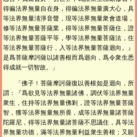
得徧法界無量自在身，得徧法界無量廣大心，具
等法界無量淸淨音聲，現等法界無量衆會道場，
修等法界無量菩薩業，得等法界無量菩薩住，證
等法界無量菩薩平等，學等法界無量菩薩法，住
等法界無量菩薩行，入等法界無量菩薩迴向。』
是爲菩薩摩訶薩以諸善根而爲迴向，爲令衆生悉
得成就一切智故。」
「佛子！菩薩摩訶薩復以善根如是迴向，所
謂：『爲欲見等法界無量諸佛，調伏等法界無量
衆生，住持等法界無量佛剎，證等法界無量菩薩
智，獲等法界無量無所畏，成等法界無量諸菩薩
陀羅尼，得等法界無量諸菩薩不思議住，具等法
界無量功德，滿等法界無量利益衆生善根；又願