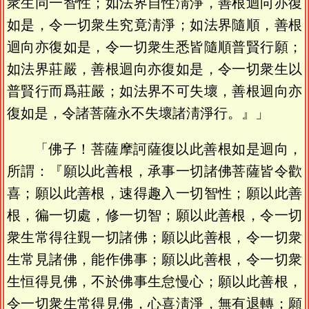
衆生同一智性；如法界自性淸淨，善根迴向亦復
如是，令一切衆生究竟淸淨；如法界隨順，善根
迴向亦復如是，令一切衆生悉皆隨順普賢行願；
如法界莊嚴，善根迴向亦復如是，令一切衆生以
普賢行而爲莊嚴；如法界不可失壞，善根迴向亦
復如是，令諸菩薩永不失壞諸淸淨行。』」
「佛子！菩薩摩訶薩復以此善根如是迴向，
所謂：『願以此善根，承事一切諸佛菩薩皆令歡
喜；願以此善根，速得趣入一切智性；願以此善
根，徧一切處，修一切智；願以此善根，令一切
衆生常得往覲一切諸佛；願以此善根，令一切衆
生常見諸佛，能作佛事；願以此善根，令一切衆
生恒得見佛，不於佛事生怠慢心；願以此善根，
令一切衆生常得見佛，心喜淸淨，無有退轉；願