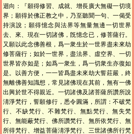
迴向：『願得修習、成就、增長廣大無礙一切境
界；願得於佛正教之中，乃至聽聞一句、一偈受
持演說；願得憶念與法界等無量無邊一切世界
去、來、現在一切諸佛，旣憶念已，修菩薩行。
又願以此念佛善根，爲一衆生於一世界盡未來劫
修菩薩行；如於一世界，盡法界、虛空界、一切
世界皆亦如是；如爲一衆生，爲一切衆生亦復如
是。以善方便，一一皆爲盡未來劫大誓莊嚴，終
無離佛善知識想，常見諸佛現在其前，無有一佛
出興於世不得親近。一切諸佛及諸菩薩所讚所說
淸淨梵行，誓願修行，悉令圓滿，所謂：不破梵
行、不缺梵行、不雜梵行、無點梵行、無失梵
行、無能蔽梵行、佛所讚梵行、無所依梵行、無
所得梵行、增益菩薩淸淨梵行、三世諸佛所行梵