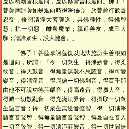
應以精勤善根迴向，應以修習善根迴向。佛子！
菩薩摩訶薩如是迴向時得淨信心，於菩薩行歡喜
忍受，修習淸淨大菩薩道；具佛種性，得佛智
慧；捨一切惡，離衆魔業；親近善友，成己大
願；請諸衆生，設大施會。」
「佛子！菩薩摩訶薩復以此法施所生善根如
是迴向，所謂：『令一切衆生，得淨妙音，得柔
軟音，得天鼓音，得無量無數不思議音，得可愛
樂音，得淸淨音，得周徧一切佛剎音，得百千那
由他不可說功德莊嚴音，得高遠音，得廣大音，
得滅一切散亂音，得充滿法界音，得攝取一切衆
生語言音；得一切衆生無邊音聲智，得一切淸淨
語言音聲智，得無量語言音聲智，得最自在音入
一切音聲智；得一切淸淨莊嚴音，得一切世閒無