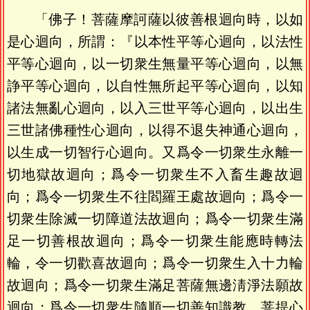
「佛子！菩薩摩訶薩以彼善根迴向時，以如
是心迴向，所謂：『以本性平等心迴向，以法性
平等心迴向，以一切衆生無量平等心迴向，以無
諍平等心迴向，以自性無所起平等心迴向，以知
諸法無亂心迴向，以入三世平等心迴向，以出生
三世諸佛種性心迴向，以得不退失神通心迴向，
以生成一切智行心迴向。又爲令一切衆生永離一
切地獄故迴向；爲令一切衆生不入畜生趣故迴
向；爲令一切衆生不往閻羅王處故迴向；爲令一
切衆生除滅一切障道法故迴向；爲令一切衆生滿
足一切善根故迴向；爲令一切衆生能應時轉法
輪，令一切歡喜故迴向；爲令一切衆生入十力輪
故迴向；爲令一切衆生滿足菩薩無邊淸淨法願故
迴向；爲令一切衆生隨順一切善知識教，菩提心