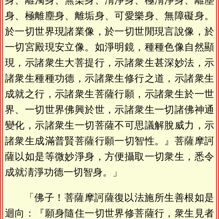
身、離濁身、無染身、淸淨身、極淸淨身、離塵
身、極離塵身、離垢身、可愛樂身、無障礙身。
於一切世界現諸業像，於一切世閒現言說像，於
一切宮殿現安立像。如淨明鏡，種種色像自然顯
現，示諸衆生大菩提行，示諸衆生甚深妙法，示
諸衆生種種功德，示諸衆生修行之道，示諸衆生
成就之行，示諸衆生菩薩行願，示諸衆生於一世
界、一切世界佛興於世，示諸衆生一切諸佛神通
變化，示諸衆生一切菩薩不可思議解脫威力，示
諸衆生成滿普賢菩薩行願一切智性。』菩薩摩訶
薩以如是等微妙淨身，方便攝取一切衆生，悉令
成就淸淨功德一切智身。」
「佛子！菩薩摩訶薩復以法施所生善根如是
迴向：『願身隨住一切世界修菩薩行，衆生見者