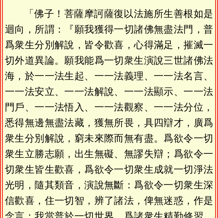
「佛子！菩薩摩訶薩復以法施所生善根如是
迴向，所謂：『願我獲得一切諸佛無盡法門，普
爲衆生分別解說，皆令歡喜，心得滿足，摧滅一
切外道異論。願我能爲一切衆生演說三世諸佛法
海，於一一法生起、一一法義理、一一法名言、
一一法安立、一一法解說、一一法顯示、一一法
門戶、一一法悟入、一一法觀察、一一法分位，
悉得無邊無盡法藏，獲無所畏，具四辯才，廣爲
衆生分別解說，窮未來際而無有盡。爲欲令一切
衆生立勝志願，出生無礙、無謬失辯；爲欲令一
切衆生皆生歡喜，爲欲令一切衆生成就一切淨法
光明，隨其類音，演說無斷：爲欲令一切衆生深
信歡喜，住一切智，辨了諸法，俾無迷惑，作是
念言：我當普於一切世界，爲諸衆生精勤修習，