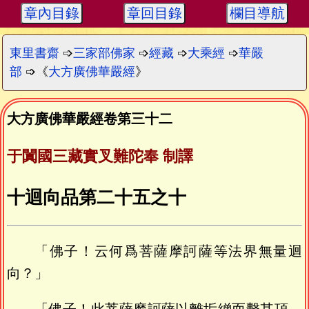
章內目錄
章回目錄
欄目導航
東里書齋
➩
三家部佛家
➩
經藏
➩
大乘經
➩
華嚴
部
➩《
大方廣佛華嚴經
》
大方廣佛華嚴經卷第三十二
于闐國三藏實叉難陀奉 制譯
十迴向品第二十五之十
「佛子！云何爲菩薩摩訶薩等法界無量迴
向？」