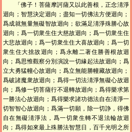
「佛子！菩薩摩訶薩又以此善根，正念淸淨
迴向；智慧決定迴向；盡知一切佛法方便迴向；
爲成就無量無礙智故迴向；欲滿足淸淨殊勝心故
迴向；爲一切衆生住大慈故迴向；爲一切衆生住
大悲故迴向；爲一切衆生住大喜故迴向；爲一切
衆生住大捨故迴向；爲永離二著住勝善根故迴
向；爲思惟觀察分別演說一切緣起法故迴向；爲
立大勇猛幢心故迴向；爲立無能勝幢藏故迴向；
爲破諸魔衆故迴向；爲得一切法淸淨無礙心故迴
向；爲修一切菩薩行不退轉故迴向；爲得樂求第
一勝法心故迴向；爲得樂求諸功德法自在淸淨一
切智智心故迴向；爲滿一切願，除一切諍，得佛
自在無礙淸淨法，爲一切衆生轉不退法輪故迴
向；爲得如來最上殊勝法智慧日，百千光明之所