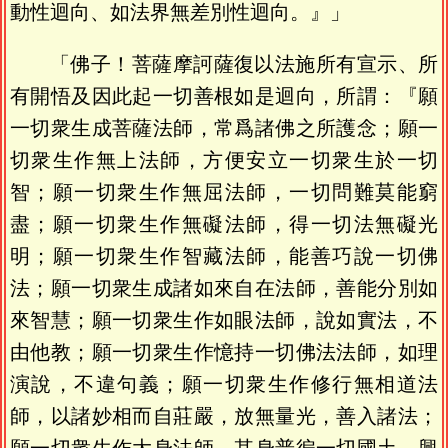
動性迴向、如法界無差別性迴向。』」
「佛子！菩薩摩訶薩復以法施所有宣示、所
有開悟及因此起一切善根如是迴向，所謂：『願
一切衆生成菩薩法師，常爲諸佛之所護念；願一
切衆生作無上法師，方便安立一切衆生於一切
智；願一切衆生作無屈法師，一切問難莫能窮
盡；願一切衆生作無礙法師，得一切法無礙光
明；願一切衆生作智藏法師，能善巧說一切佛
法；願一切衆生成諸如來自在法師，善能分別如
來智慧；願一切衆生作如眼法師，說如實法，不
由他教；願一切衆生作憶持一切佛法法師，如理
演說，不違句義；願一切衆生作修行無相道法
師，以諸妙相而自莊嚴，放無量光，善入諸法；