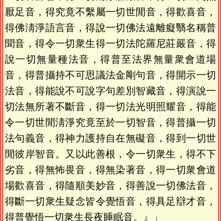
厭足音，得究竟不繫屬一切世閒音，得歡喜音，
得佛淸淨語言音，得說一切佛法遠離癡翳名稱普
聞音，得令一切衆生得一切法陀羅尼莊嚴音，得
說一切無量種法音，得普至法界無量衆會道場
音，得普攝持不可思議法金剛句音，得開示一切
法音，得能說不可說字句差別智藏音，得演說一
切法無所著不斷音，得一切法光明照耀音，得能
令一切世閒淸淨究竟至於一切智音，得普攝一切
法句義音，得神力護持自在無礙音，得到一切世
閒彼岸智音。又以此善根，令一切衆生，得不下
劣音，得無怖畏音，得無染著音，得一切衆會道
場歡喜音，得隨順美妙音，得善說一切佛法音，
得斷一切衆生疑念皆令覺悟音，得具足辯才音，
得普覺悟一切衆生長夜睡眠音。』」