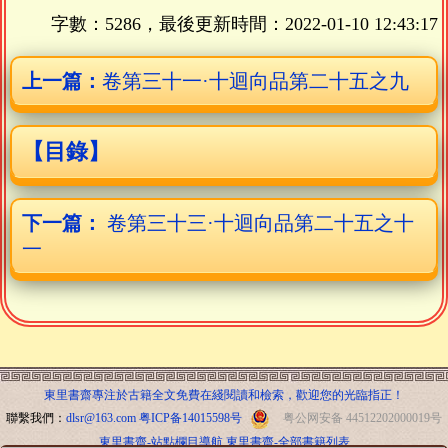
字數：5286，最後更新時間：
2022-01-10 12:43:17
上一篇：
卷第三十一·十迴向品第二十五之九
【目錄】
下一篇：
卷第三十三·十迴向品第二十五之十
一
東里書齋專注於古籍全文免費在綫閱讀和檢索，歡迎您的光臨指正！
聯繫我們：
dlsr@163.com
粤ICP备14015598号
粤公网安备 44512202000019号
東里書齋-站點欄目導航
東里書齋-全部書籍列表