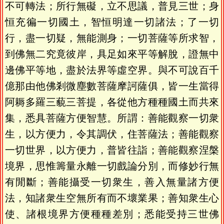
不可轉法；所行無礙，立不思議，普見三世；身
恒充徧一切國土，智恒明達一切諸法；了一切
行，盡一切疑，無能測身；一切菩薩等所求智，
到佛無二究竟彼岸，具足如來平等解脫，證無中
邊佛平等地，盡於法界等虛空界。與不可說百千
億那由他佛剎微塵數菩薩摩訶薩俱，皆一生當得
阿耨多羅三藐三菩提，各從他方種種國土而共來
集，悉具菩薩方便智慧。所謂：善能觀察一切衆
生，以方便力，令其調伏，住菩薩法；善能觀察
一切世界，以方便力，普皆往詣；善能觀察涅槃
境界，思惟籌量永離一切戲論分別，而修妙行無
有閒斷；善能攝受一切衆生，善入無量諸方便
法，知諸衆生空無所有而不壞業果；善知衆生心
使、諸根境界方便種種差別；悉能受持三世佛