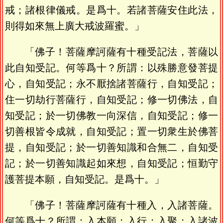
戒；諸根律儀戒。是爲十。若諸菩薩安住此法，
則得如來無上廣大戒波羅蜜。」
「佛子！菩薩摩訶薩有十種受記法，菩薩以
此自知受記。何等爲十？所謂：以殊勝意發菩提
心，自知受記；永不厭捨諸菩薩行，自知受記；
住一切劫行菩薩行，自知受記；修一切佛法，自
知受記；於一切佛教一向深信，自知受記；修一
切善根皆令成就，自知受記；置一切衆生於佛菩
提，自知受記；於一切善知識和合無二，自知受
記；於一切善知識起如來想，自知受記；恒勤守
護菩提本願，自知受記。是爲十。」
「佛子！菩薩摩訶薩有十種入，入諸菩薩。
何等爲十？所謂：入本願；入行；入聚；入諸波