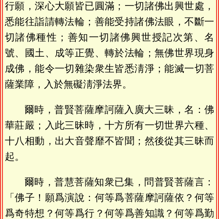
行願，深心大願皆已圓滿；一切諸佛出興世處，
悉能往詣請轉法輪；善能受持諸佛法眼，不斷一
切諸佛種性；善知一切諸佛興世授記次第、名
號、國土、成等正覺、轉於法輪；無佛世界現身
成佛，能令一切雜染衆生皆悉淸淨；能滅一切菩
薩業障，入於無礙淸淨法界。
爾時，普賢菩薩摩訶薩入廣大三昧，名：佛
華莊嚴；入此三昧時，十方所有一切世界六種、
十八相動，出大音聲靡不皆聞；然後從其三昧而
起。
爾時，普慧菩薩知衆已集，問普賢菩薩言：
「佛子！願爲演說：何等爲菩薩摩訶薩依？何等
爲奇特想？何等爲行？何等爲善知識？何等爲勤