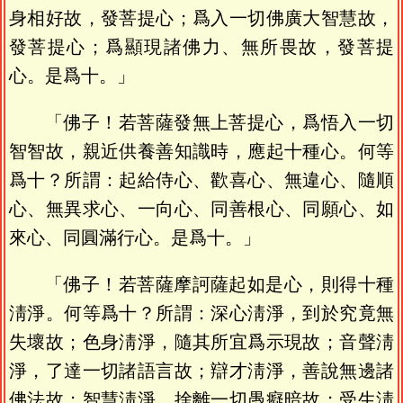
身相好故，發菩提心；爲入一切佛廣大智慧故，
發菩提心；爲顯現諸佛力、無所畏故，發菩提
心。是爲十。」
「佛子！若菩薩發無上菩提心，爲悟入一切
智智故，親近供養善知識時，應起十種心。何等
爲十？所謂：起給侍心、歡喜心、無違心、隨順
心、無異求心、一向心、同善根心、同願心、如
來心、同圓滿行心。是爲十。」
「佛子！若菩薩摩訶薩起如是心，則得十種
淸淨。何等爲十？所謂：深心淸淨，到於究竟無
失壞故；色身淸淨，隨其所宜爲示現故；音聲淸
淨，了達一切諸語言故；辯才淸淨，善說無邊諸
佛法故；智慧淸淨，捨離一切愚癡暗故；受生淸