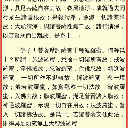
淨，具足菩薩自在力故；眷屬淸淨，成就過去同
行衆生諸善根故；果報淸淨，除滅一切諸業障
故；大願淸淨，與諸菩薩性無二故；諸行淸淨，
以普賢乘而出離故。是爲十。」
「佛子！菩薩摩訶薩有十種波羅蜜。何等爲
十？所謂：施波羅蜜，悉捨一切諸所有故；戒波
羅蜜，淨佛戒故；忍波羅蜜，住佛忍故；精進波
羅蜜，一切所作不退轉故；禪波羅蜜，念一境
故；般若波羅蜜，如實觀察一切法故；智波羅
蜜，入佛力故；願波羅蜜，滿足普賢諸大願故；
神通波羅蜜，示現一切自在用故；法波羅蜜，普
入一切諸佛法故。是爲十。若諸菩薩安住此法，
則得具足如來無上大智波羅蜜。」