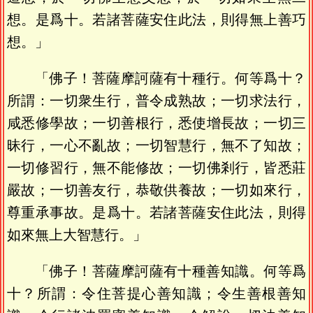
想。是爲十。若諸菩薩安住此法，則得無上善巧
想。」
「佛子！菩薩摩訶薩有十種行。何等爲十？
所謂：一切衆生行，普令成熟故；一切求法行，
咸悉修學故；一切善根行，悉使增長故；一切三
昧行，一心不亂故；一切智慧行，無不了知故；
一切修習行，無不能修故；一切佛剎行，皆悉莊
嚴故；一切善友行，恭敬供養故；一切如來行，
尊重承事故。是爲十。若諸菩薩安住此法，則得
如來無上大智慧行。」
「佛子！菩薩摩訶薩有十種善知識。何等爲
十？所謂：令住菩提心善知識；令生善根善知