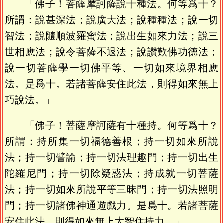
「佛子！菩薩摩訶薩說十種法。何等爲十？
所謂：說甚深法；說廣大法；說種種法；說一切
智法；說隨順波羅蜜法；說出生如來力法；說三
世相應法；說令菩薩不退法；說讚歎佛功德法；
說一切菩薩學一切佛平等、一切如來境界相應
法。是爲十。若諸菩薩安住此法，則得如來無上
巧說法。」
「佛子！菩薩摩訶薩有十種持。何等爲十？
所謂：持所集一切福德善根；持一切如來所說
法；持一切譬諭；持一切法理趣門；持一切出生
陀羅尼門；持一切除疑惑法；持成就一切菩薩
法；持一切如來所說平等三昧門；持一切法照明
門；持一切諸佛神通遊戲力。是爲十。若諸菩薩
安住此法，則得如來無上大智住持力。」