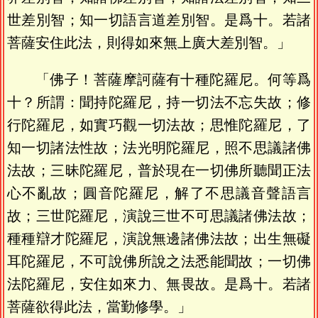
世差別智；知一切語言道差別智。是爲十。若諸
菩薩安住此法，則得如來無上廣大差別智。」
「佛子！菩薩摩訶薩有十種陀羅尼。何等爲
十？所謂：聞持陀羅尼，持一切法不忘失故；修
行陀羅尼，如實巧觀一切法故；思惟陀羅尼，了
知一切諸法性故；法光明陀羅尼，照不思議諸佛
法故；三昧陀羅尼，普於現在一切佛所聽聞正法
心不亂故；圓音陀羅尼，解了不思議音聲語言
故；三世陀羅尼，演說三世不可思議諸佛法故；
種種辯才陀羅尼，演說無邊諸佛法故；出生無礙
耳陀羅尼，不可說佛所說之法悉能聞故；一切佛
法陀羅尼，安住如來力、無畏故。是爲十。若諸
菩薩欲得此法，當勤修學。」