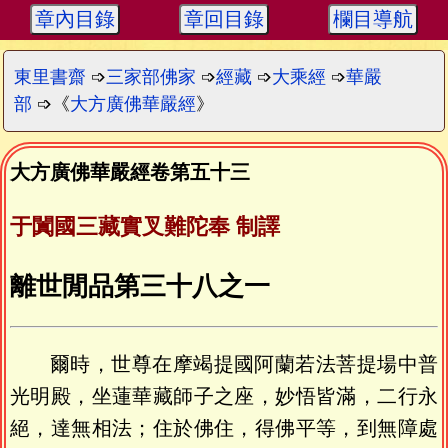
章內目錄
章回目錄
欄目導航
東里書齋
➩
三家部佛家
➩
經藏
➩
大乘經
➩
華嚴
部
➩《
大方廣佛華嚴經
》
大方廣佛華嚴經卷第五十三
于闐國三藏實叉難陀奉 制譯
離世閒品第三十八之一
爾時，世尊在摩竭提國阿蘭若法菩提場中普
光明殿，坐蓮華藏師子之座，妙悟皆滿，二行永
絕，達無相法；住於佛住，得佛平等，到無障處