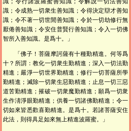
識；令行諸波羅蜜善知識；令解說一切法善知
識；令成熟一切衆生善知識；令得決定辯才善知
識；令不著一切世閒善知識；令於一切劫修行無
厭倦善知識；令安住普賢行善知識；令入一切佛
智所入善知識。是爲十。」
「佛子！菩薩摩訶薩有十種勤精進。何等爲
十？所謂：教化一切衆生勤精進；深入一切法勤
精進；嚴淨一切世界勤精進；修行一切菩薩所學
勤精進；滅除一切衆生惡勤精進；止息一切三惡
道苦勤精進；摧破一切衆魔勤精進；願爲一切衆
生作淸淨眼勤精進；供養一切諸佛勤精進；令一
切如來皆悉歡喜勤精進。是爲十。若諸菩薩安住
此法，則得具足如來無上精進波羅蜜。」