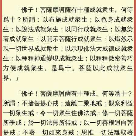
「佛子！菩薩摩訶薩有十種成就衆生。何等
爲十？所謂：以布施成就衆生；以色身成就衆
生；以說法成就衆生；以同行成就衆生；以無染
著成就衆生；以開示菩薩行成就衆生；以熾然示
現一切世界成就衆生；以示現佛法大威德成就衆
生；以種種神通變現成就衆生；以種種微密善巧
方便成就衆生。是爲十。菩薩以此成就衆生
界。」
「佛子！菩薩摩訶薩有十種戒。何等爲十？
所謂：不捨菩提心戒；遠離二乘地戒；觀察利益
一切衆生戒；令一切衆生住佛法戒；修一切菩薩
所學戒；於一切法無所得戒；以一切善根迴向菩
提戒；不著一切如來身戒；思惟一切法離取著