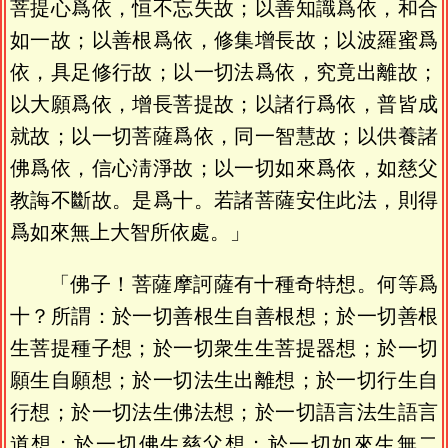
菩提心爲依，恒不忘失故；以善知識爲依，和合
如一故；以善根爲依，修集增長故；以波羅蜜爲
依，具足修行故；以一切法爲依，究竟出離故；
以大願爲依，增長菩提故；以諸行爲依，普皆成
就故；以一切菩薩爲依，同一智慧故；以供養諸
佛爲依，信心淸淨故；以一切如來爲依，如慈父
教誨不斷故。是爲十。若諸菩薩安住此法，則得
爲如來無上大智所依處。」
「佛子！菩薩摩訶薩有十種奇特想。何等爲
十？所謂：於一切善根生自善根想；於一切善根
生菩提種子想；於一切衆生生菩提器想；於一切
願生自願想；於一切法生出離想；於一切行生自
行想；於一切法生佛法想；於一切語言法生語言
道想；於一切佛生慈父想；於一切如來生無二