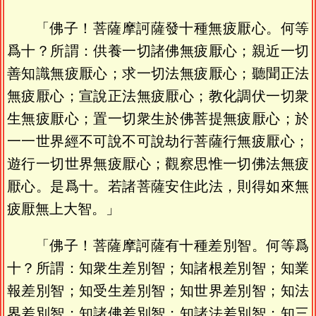
「佛子！菩薩摩訶薩發十種無疲厭心。何等
爲十？所謂：供養一切諸佛無疲厭心；親近一切
善知識無疲厭心；求一切法無疲厭心；聽聞正法
無疲厭心；宣說正法無疲厭心；教化調伏一切衆
生無疲厭心；置一切衆生於佛菩提無疲厭心；於
一一世界經不可說不可說劫行菩薩行無疲厭心；
遊行一切世界無疲厭心；觀察思惟一切佛法無疲
厭心。是爲十。若諸菩薩安住此法，則得如來無
疲厭無上大智。」
「佛子！菩薩摩訶薩有十種差別智。何等爲
十？所謂：知衆生差別智；知諸根差別智；知業
報差別智；知受生差別智；知世界差別智；知法
界差別智；知諸佛差別智；知諸法差別智；知三