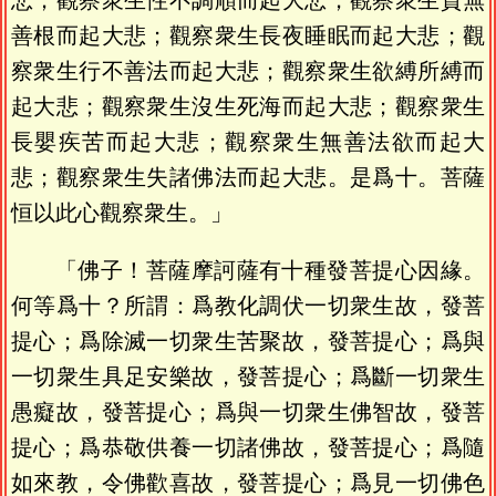
悲；觀察衆生性不調順而起大悲；觀察衆生貧無
善根而起大悲；觀察衆生長夜睡眠而起大悲；觀
察衆生行不善法而起大悲；觀察衆生欲縛所縛而
起大悲；觀察衆生沒生死海而起大悲；觀察衆生
長嬰疾苦而起大悲；觀察衆生無善法欲而起大
悲；觀察衆生失諸佛法而起大悲。是爲十。菩薩
恒以此心觀察衆生。」
「佛子！菩薩摩訶薩有十種發菩提心因緣。
何等爲十？所謂：爲教化調伏一切衆生故，發菩
提心；爲除滅一切衆生苦聚故，發菩提心；爲與
一切衆生具足安樂故，發菩提心；爲斷一切衆生
愚癡故，發菩提心；爲與一切衆生佛智故，發菩
提心；爲恭敬供養一切諸佛故，發菩提心；爲隨
如來教，令佛歡喜故，發菩提心；爲見一切佛色