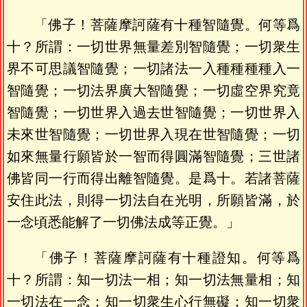
「佛子！菩薩摩訶薩有十種智隨覺。何等爲
十？所謂：一切世界無量差別智隨覺；一切衆生
界不可思議智隨覺；一切諸法一入種種種種入一
智隨覺；一切法界廣大智隨覺；一切虛空界究竟
智隨覺；一切世界入過去世智隨覺；一切世界入
未來世智隨覺；一切世界入現在世智隨覺；一切
如來無量行願皆於一智而得圓滿智隨覺；三世諸
佛皆同一行而得出離智隨覺。是爲十。若諸菩薩
安住此法，則得一切法自在光明，所願皆滿，於
一念頃悉能解了一切佛法成等正覺。」
「佛子！菩薩摩訶薩有十種證知。何等爲
十？所謂：知一切法一相；知一切法無量相；知
一切法在一念；知一切衆生心行無礙；知一切衆