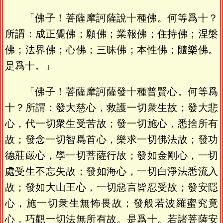
「佛子！菩薩摩訶薩說十種佛。何等爲十？
所謂：成正覺佛；願佛；業報佛；住持佛；涅槃
佛；法界佛；心佛；三昧佛；本性佛；隨樂佛。
是爲十。」
「佛子！菩薩摩訶薩發十種普賢心。何等爲
十？所謂：發大慈心，救護一切衆生故；發大悲
心，代一切衆生受苦故；發一切施心，悉捨所有
故；發念一切智爲首心，樂求一切佛法故；發功
德莊嚴心，學一切菩薩行故；發如金剛心，一切
處受生不忘失故；發如海心，一切白淨法悉流入
故；發如大山王心，一切惡言皆忍受故；發安隱
心，施一切衆生無怖畏故；發般若波羅蜜究竟
心，巧觀一切法無所有故。是爲十。若諸菩薩安