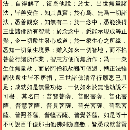
法，自得解了，復爲他說；於世、出世無量諸
法，皆善安住，知其眞實；於有爲、無爲一切諸
法，悉善觀察，知無有二；於一念中，悉能獲得
三世諸佛所有智慧；於念念中，悉能示現成等正
覺，令一切衆生發心成道；於一衆生心之所緣，
悉知一切衆生境界；雖入如來一切智地，而不捨
菩薩行諸所作業，智慧方便而無所作；爲一一衆
生住無量劫，而於阿僧祇劫難可値遇，轉正法輪
調伏衆生皆不唐捐，三世諸佛淸淨行願悉已具
足；成就如是無量功德，一切如來於無邊劫說不
可盡。其名曰：普賢菩薩、普眼菩薩、普化菩
薩、普慧菩薩、普見菩薩、普光菩薩、普觀菩
薩、普照菩薩、普幢菩薩、普覺菩薩。如是等十
不可說百千億那由他佛剎微塵數，皆悉成就普賢