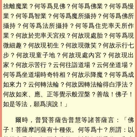
捨離魔業？何等爲見佛？何等爲佛業？何等爲慢
業？何等爲智業？何等爲魔所攝持？何等爲佛所
攝持？何等爲法所攝持？何等爲住兜率天所作
業？何故於兜率天宮歿？何故現處胎？何等爲現
微細趣？何故現初生？何故現微笑？何故示行七
步？何故現童子地？何故現處內宮？何故現出
家？何故示苦行？云何往詣道場？云何坐道場？
何等爲坐道場時奇特相？何故示降魔？何等爲成
如來力？云何轉法輪？何故因轉法輪得白淨法？
何故如來、應、正等覺示般涅槃？善哉！佛子！
如是等法，願爲演說！」
爾時，普賢菩薩告普慧等諸菩薩言：「佛
子！菩薩摩訶薩有十種依。何等爲十？所謂：以