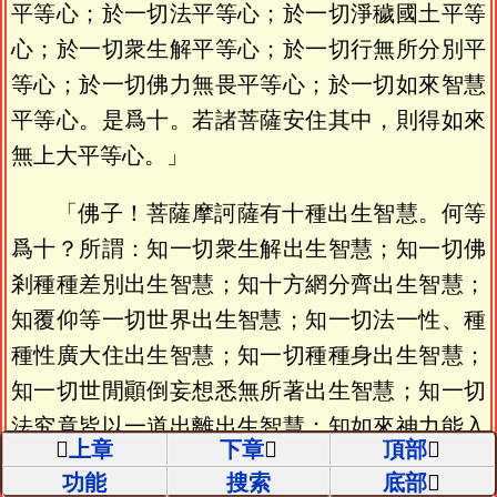
平等心；於一切法平等心；於一切淨穢國土平等
心；於一切衆生解平等心；於一切行無所分別平
等心；於一切佛力無畏平等心；於一切如來智慧
平等心。是爲十。若諸菩薩安住其中，則得如來
無上大平等心。」
「佛子！菩薩摩訶薩有十種出生智慧。何等
爲十？所謂：知一切衆生解出生智慧；知一切佛
剎種種差別出生智慧；知十方網分齊出生智慧；
知覆仰等一切世界出生智慧；知一切法一性、種
種性廣大住出生智慧；知一切種種身出生智慧；
知一切世閒顚倒妄想悉無所著出生智慧；知一切
法究竟皆以一道出離出生智慧；知如來神力能入
上章
下章
頂部
一切法界出生智慧；知三世一切衆生佛種不斷出
功能
搜索
底部