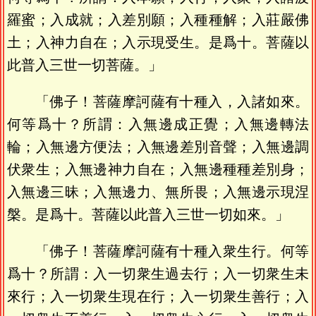
羅蜜；入成就；入差別願；入種種解；入莊嚴佛
土；入神力自在；入示現受生。是爲十。菩薩以
此普入三世一切菩薩。」
「佛子！菩薩摩訶薩有十種入，入諸如來。
何等爲十？所謂：入無邊成正覺；入無邊轉法
輪；入無邊方便法；入無邊差別音聲；入無邊調
伏衆生；入無邊神力自在；入無邊種種差別身；
入無邊三昧；入無邊力、無所畏；入無邊示現涅
槃。是爲十。菩薩以此普入三世一切如來。」
「佛子！菩薩摩訶薩有十種入衆生行。何等
爲十？所謂：入一切衆生過去行；入一切衆生未
來行；入一切衆生現在行；入一切衆生善行；入