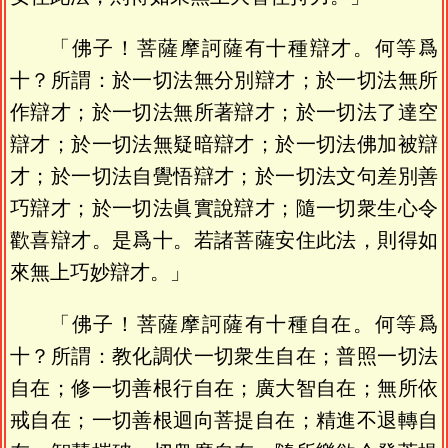
「佛子！菩薩摩訶薩有十種辯才。何等爲
十？所謂：於一切法無分別辯才；於一切法無所
作辯才；於一切法無所著辯才；於一切法了達空
辯才；於一切法無疑暗辯才；於一切法佛加被辯
才；於一切法自覺悟辯才；於一切法文句差別善
巧辯才；於一切法眞實說辯才；隨一切衆生心令
歡喜辯才。是爲十。若諸菩薩安住此法，則得如
來無上巧妙辯才。」
「佛子！菩薩摩訶薩有十種自在。何等爲
十？所謂：教化調伏一切衆生自在；普照一切法
自在；修一切善根行自在；廣大智自在；無所依
戒自在；一切善根迴向菩提自在；精進不退轉自