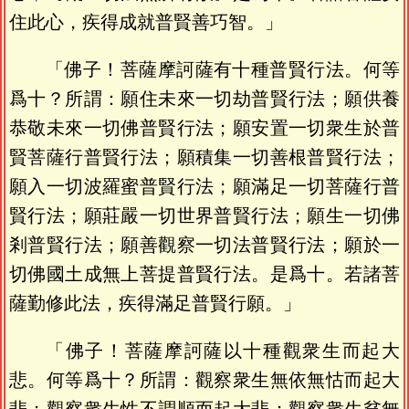
住此心，疾得成就普賢善巧智。」
「佛子！菩薩摩訶薩有十種普賢行法。何等
爲十？所謂：願住未來一切劫普賢行法；願供養
恭敬未來一切佛普賢行法；願安置一切衆生於普
賢菩薩行普賢行法；願積集一切善根普賢行法；
願入一切波羅蜜普賢行法；願滿足一切菩薩行普
賢行法；願莊嚴一切世界普賢行法；願生一切佛
剎普賢行法；願善觀察一切法普賢行法；願於一
切佛國土成無上菩提普賢行法。是爲十。若諸菩
薩勤修此法，疾得滿足普賢行願。」
「佛子！菩薩摩訶薩以十種觀衆生而起大
悲。何等爲十？所謂：觀察衆生無依無怙而起大