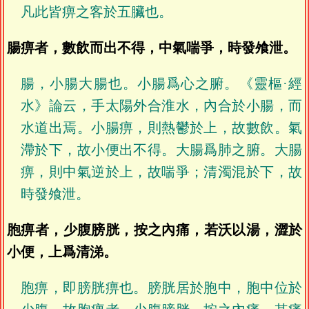
凡此皆痹之客於五臟也。
腸痹者，數飲而出不得，中氣喘爭，時發飧泄。
腸，小腸大腸也。小腸爲心之腑。《靈樞·經
水》論云，手太陽外合淮水，內合於小腸，而
水道出焉。小腸痹，則熱鬱於上，故數飲。氣
滯於下，故小便出不得。大腸爲肺之腑。大腸
痹，則中氣逆於上，故喘爭；清濁混於下，故
時發飧泄。
胞痹者，少腹膀胱，按之內痛，若沃以湯，澀於
小便，上爲清涕。
胞痹，即膀胱痹也。膀胱居於胞中，胞中位於