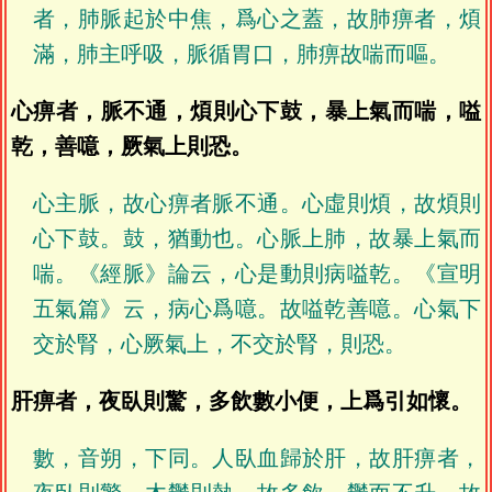
者，肺脈起於中焦，爲心之蓋，故肺痹者，煩
滿，肺主呼吸，脈循胃口，肺痹故喘而嘔。
心痹者，脈不通，煩則心下鼓，暴上氣而喘，嗌
乾，善噫，厥氣上則恐。
心主脈，故心痹者脈不通。心虛則煩，故煩則
心下鼓。鼓，猶動也。心脈上肺，故暴上氣而
喘。《經脈》論云，心是動則病嗌乾。《宣明
五氣篇》云，病心爲噫。故嗌乾善噫。心氣下
交於腎，心厥氣上，不交於腎，則恐。
肝痹者，夜臥則驚，多飲數小便，上爲引如懷。
數，音朔，下同。人臥血歸於肝，故肝痹者，