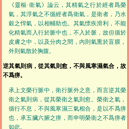
《靈樞·衛氣》論云，其精氣之行於經者爲榮
氣，其浮氣之不循經者爲衛氣，是衛者，乃水
穀之悍氣，以相輔助也。其氣慓疾滑利，不能
化精氣而入行於脈中也，不入於脈，故但循於
皮膚之中，以及分肉之間，內則氣熏於盲膜，
外則氣散於胸腹。
逆其氣則病，從其氣則愈，不與風寒濕氣合，故
不爲痹。
承上文榮行脈中，衛行脈外之意，而言逆其榮
衛之氣則病，從其榮衛之氣則愈。榮衛之氣，
循行不息，不與風寒濕三氣相合，是以不爲痹
也，承五臟六腑之痹，而申明榮衛之不爲痹者
如此。