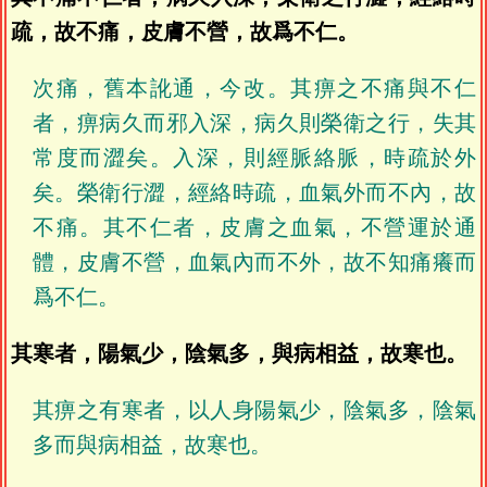
疏，故不痛，皮膚不營，故爲不仁。
次痛，舊本訛通，今改。其痹之不痛與不仁
者，痹病久而邪入深，病久則榮衛之行，失其
常度而澀矣。入深，則經脈絡脈，時疏於外
矣。榮衛行澀，經絡時疏，血氣外而不內，故
不痛。其不仁者，皮膚之血氣，不營運於通
體，皮膚不營，血氣內而不外，故不知痛癢而
爲不仁。
其寒者，陽氣少，陰氣多，與病相益，故寒也。
其痹之有寒者，以人身陽氣少，陰氣多，陰氣
多而與病相益，故寒也。