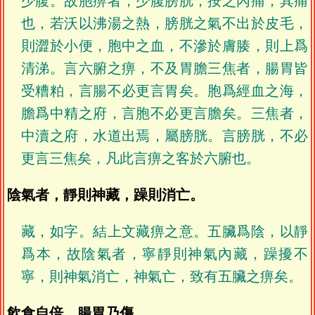
少腹。故胞痹者，少腹膀胱，按之內痛，其痛
也，若沃以沸湯之熱，膀胱之氣不出於皮毛，
則澀於小便，胞中之血，不滲於膚腠，則上爲
清涕。言六腑之痹，不及胃膽三焦者，腸胃皆
受糟粕，言腸不必更言胃矣。胞爲經血之海，
膽爲中精之府，言胞不必更言膽矣。三焦者，
中瀆之府，水道出焉，屬膀胱。言膀胱，不必
更言三焦矣，凡此言痹之客於六腑也。
陰氣者，靜則神藏，躁則消亡。
藏，如字。結上文藏痹之意。五臟爲陰，以靜
爲本，故陰氣者，寧靜則神氣內藏，躁擾不
寧，則神氣消亡，神氣亡，致有五臟之痹矣。
飲食自倍，腸胃乃傷。