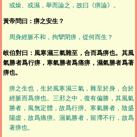
或燥、或濕，舉而論之，故曰《痹論》。
黃帝問曰：痹之安生？
周身經脈不和，拘攣閉痹，從何而生？
岐伯對曰：風寒濕三氣雜至，合而爲痹也。其風
氣勝者爲行痹，寒氣勝者爲痛痹，濕氣勝者爲著
痹也。
痹之生也，生於風寒濕三氣，雜至於身，合於
經脈而爲痹也。三邪之中，復有偏勝，其風氣
勝者，風無定體，故爲行痹。寒氣勝者，陰盛
陽虛，故爲痛痹。濕氣勝者，留滯不行，故爲
著痹也。