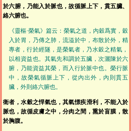
於六腑，乃能入於脈也，故循脈上下，貫五臟、
絡六腑也。
《靈樞·榮氣》篇云：榮氣之道，內穀爲實，穀
入於胃，乃傳之肺，流溢於中，布散於外，精
專者，行於經隧，是榮氣者，乃水穀之精氣，
以相資益也。其氣先和調於五臟，次灑陳於六
腑，乃能資益其榮，而入行於脈中也。榮行脈
中，故榮氣循脈上下，從內出外，內則貫五
臟，外則絡六腑也。
衛者，水穀之悍氣也，其氣慓疾滑利，不能入於
脈也，故循皮膚之中，分肉之間，熏於盲膜，散
於胸腹。