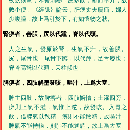
夜臥則驚，木鬱則熱，故多飲，鬱而不升，故
數小便。《經脈》論云，肝病丈夫㿉疝，婦人
少腹腫，故上爲引於下，有如懷物之狀。
腎痹者，善脹，尻以代踵，脊以代頭。
人之生氣，發原於腎，生氣不升，故善脹。
尻，尾骨也。尾骨下蹲，以代踵，足骨痿也；
脊骨高聳以代頭，天柱傾也。
脾痹者，四肢解墮發咳，嘔汁，上爲大塞。
脾主四肢，故脾痹者，四肢懈惰；土灌四旁，
痹則上氣不灌，氣惟上逆，故發咳。入胃之
飲，借脾氣以散精，痹則不能散精，故嘔汁。
脾氣不能轉輸，則肺不能通調，故上爲大塞。