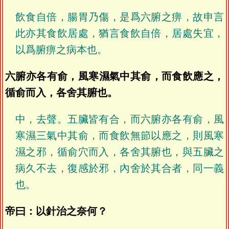
飲食自倍，腸胃乃傷，是爲六腑之痹，故申言
此亦其食飲居處，猶言食飲自倍，居處失宜，
以爲腑痹之病本也。
六腑亦各有俞，風寒濕氣中其俞，而食飲應之，
循俞而入，各舍其腑也。
中，去聲。五臟皆有合，而六腑亦各有俞，風
寒濕三氣中其俞，而食飲無節以應之，則風寒
濕之邪，循俞穴而入，各舍其腑也，與五臟之
病久不去，復感於邪，內舍於其合者，同一義
也。
帝曰：以針治之奈何？