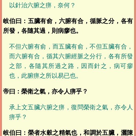
以針治六腑之痹，奈何？
岐伯曰：五臟有俞，六腑有合，循脈之分，各有
所發，各隨其過，則病瘳也。
不但六腑有俞，而五臟有俞，不但五臟有合，
而六腑有合，循其六腑經脈之分行，各有所發
之部，各隨其所過之路，因而針之，病可瘳
也，此腑痹之所以易已也。
帝曰：榮衛之氣，亦令人痹乎？
承上文五臟六腑之痹，復問榮衛之氣，亦令人
痹乎？
岐伯曰：榮者水穀之精氣也，和調於五臟，灑陳