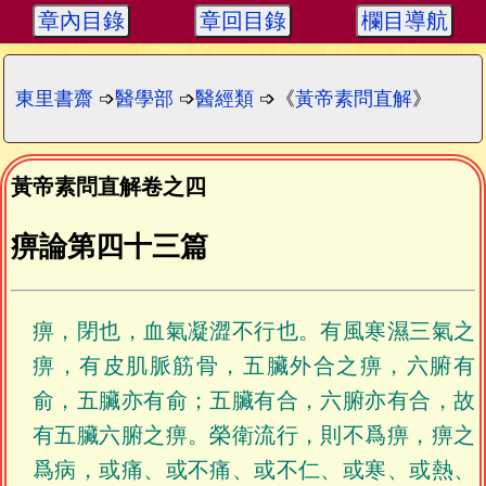
章內目錄
章回目錄
欄目導航
東里書齋
➩
醫學部
➩
醫經類
➩《
黃帝素問直解
》
黃帝素問直解卷之四
痹論第四十三篇
痹，閉也，血氣凝澀不行也。有風寒濕三氣之
痹，有皮肌脈筋骨，五臟外合之痹，六腑有
俞，五臟亦有俞；五臟有合，六腑亦有合，故
有五臟六腑之痹。榮衛流行，則不爲痹，痹之
爲病，或痛、或不痛、或不仁、或寒、或熱、