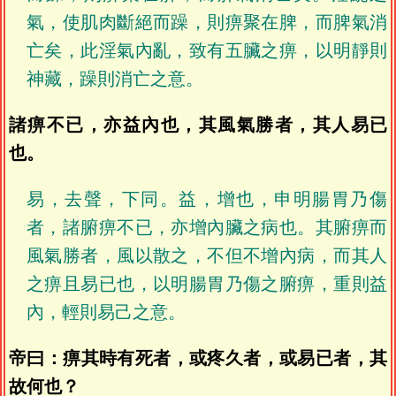
氣，使肌肉斷絕而躁，則痹聚在脾，而脾氣消
亡矣，此淫氣內亂，致有五臟之痹，以明靜則
神藏，躁則消亡之意。
諸痹不已，亦益內也，其風氣勝者，其人易已
也。
易，去聲，下同。益，增也，申明腸胃乃傷
者，諸腑痹不已，亦增內臟之病也。其腑痹而
風氣勝者，風以散之，不但不增內病，而其人
之痹且易已也，以明腸胃乃傷之腑痹，重則益
內，輕則易己之意。
帝曰：痹其時有死者，或疼久者，或易已者，其
故何也？