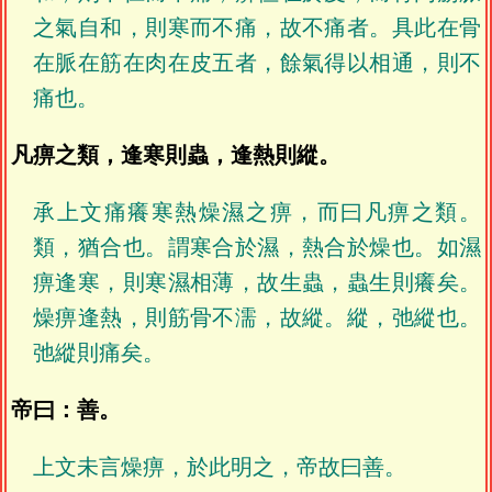
之氣自和，則寒而不痛，故不痛者。具此在骨
在脈在筋在肉在皮五者，餘氣得以相通，則不
痛也。
凡痹之類，逢寒則蟲，逢熱則縱。
承上文痛癢寒熱燥濕之痹，而曰凡痹之類。
類，猶合也。謂寒合於濕，熱合於燥也。如濕
痹逢寒，則寒濕相薄，故生蟲，蟲生則癢矣。
燥痹逢熱，則筋骨不濡，故縱。縱，弛縱也。
弛縱則痛矣。
帝曰：善。
上文未言燥痹，於此明之，帝故曰善。