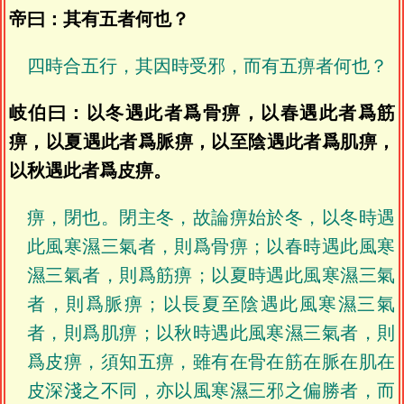
帝曰：其有五者何也？
四時合五行，其因時受邪，而有五痹者何也？
岐伯曰：以冬遇此者爲骨痹，以春遇此者爲筋
痹，以夏遇此者爲脈痹，以至陰遇此者爲肌痹，
以秋遇此者爲皮痹。
痹，閉也。閉主冬，故論痹始於冬，以冬時遇
此風寒濕三氣者，則爲骨痹；以春時遇此風寒
濕三氣者，則爲筋痹；以夏時遇此風寒濕三氣
者，則爲脈痹；以長夏至陰遇此風寒濕三氣
者，則爲肌痹；以秋時遇此風寒濕三氣者，則
爲皮痹，須知五痹，雖有在骨在筋在脈在肌在
皮深淺之不同，亦以風寒濕三邪之偏勝者，而