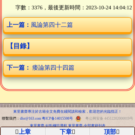
字數：3376，最後更新時間：
2023-10-24 14:04:12
上一篇：
風論第四十二篇
【目錄】
下一篇：
痿論第四十四篇
東里書齋專注於古籍全文免費在綫閱讀和檢索，歡迎您的光臨指正！
聯繫我們：
dlsr@163.com
粤ICP备14015598号
粤公网安备 44512202000019号
東里書齋-站點欄目導航
東里書齋-全部書籍列表
上章
下章
頂部