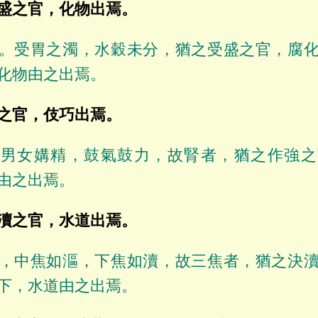
盛之官，化物出焉。
。受胃之濁，水穀未分，猶之受盛之官，腐
化物由之出焉。
之官，伎巧出焉。
，男女媾精，鼓氣鼓力，故腎者，猶之作強之
由之出焉。
瀆之官，水道出焉。
，中焦如漚，下焦如瀆，故三焦者，猶之決
下，水道由之出焉。