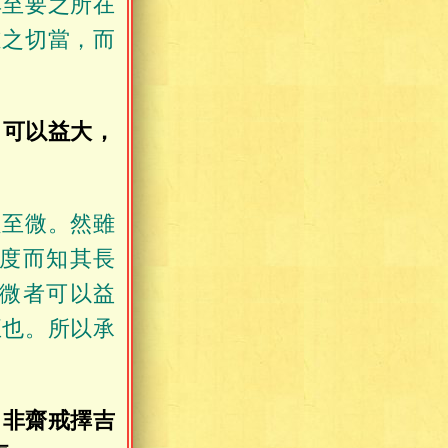
其至要之所在
道之切當，而
，可以益大，
之至微。然雖
度而知其長
微者可以益
正也。所以承
，非齋戒擇吉