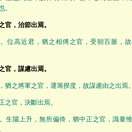
也。
之官，治節出焉。
聲。位高近君，猶之相傅之官，受朝百脈，故
之官，謀慮出焉。
，猶之將軍之官，運籌揆度，故謀慮由之出焉
正之官，決斷出焉。
。生陽上升，無所偏倚，猶中正之官，識量
。