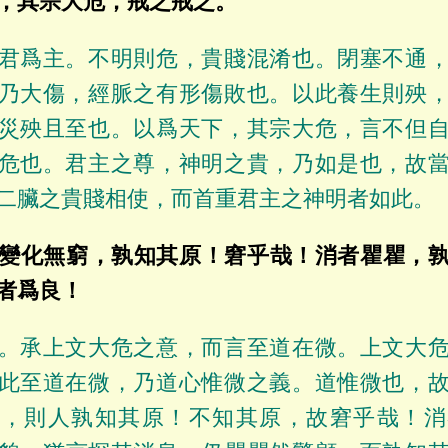
，其宗大危，戒之戒之。
君爲主。不明則危，貴賤混淆也。閉塞不通
乃大傷，經脈之有形傷敗也。以此養生則殃
災殃且至也。以爲天下，其宗大危，言不但
危也。君主之尊，神明之貴，乃如是也，故
二臟之貴賤相使，而首重君主之神明者如此。
變化無窮，孰知其原！窘乎哉！消者瞿瞿，
者爲良！
。承上文大危之意，而言至道在微。上文大
此至道在微，乃道心惟微之義。道惟微也，
變，則人孰知其原！不知其原，故窘乎哉！消