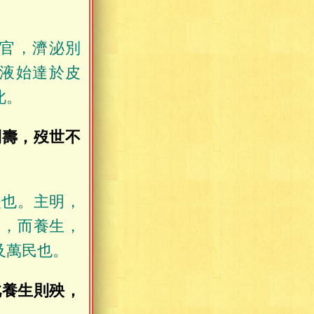
官，濟泌別
液始達於皮
此。
則壽，歿世不
失也。主明，
明，而養生，
及萬民也。
此養生則殃，