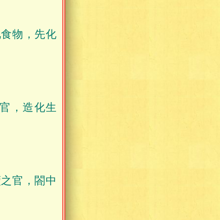
化食物，先化
官，造化生
瀆之官，閤中