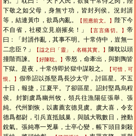
躬。」耽曰：「天下人民，欲食十常侍之肉，陛
下敬之如父母，身無寸功，皆封列侯。況封諝
等，結連黃巾，欲爲內亂。
陛下今
【照應前文。】
不自省，社稷立見崩摧矣！」
帝
【言言痛切。】
曰：「封諝作亂，其事不明。十常侍中，豈無一
二忠臣？」
陳耽以頭
【諡之曰「靈」，名稱其實。】
撞階而諫。
帝怒，命牽出，與劉陶皆
【好陳耽。】
下獄。是夜，十常侍即於獄中謀殺之。
【可惜，可
假帝詔以孫堅爲長沙太守，討區星。不五
恨。】
十日，報捷，江夏平。了卻區星。詔封堅爲烏程
侯。封劉虞爲幽州牧，領兵往漁陽征張舉、張
純。代州劉恢，以書薦玄德見虞。虞大喜，令玄
德爲都尉，引兵直抵賊巢，與賊大戰數日，挫動
銳氣。張純專一兇暴，士卒心變，帳下頭目刺殺