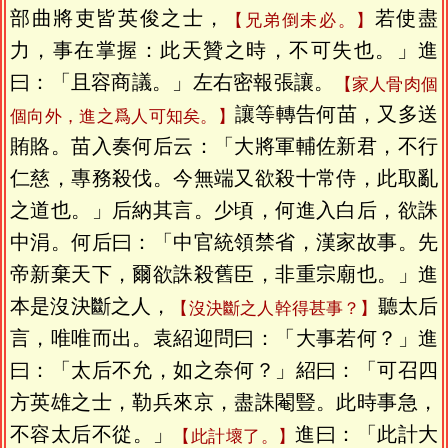
部曲將吏皆英俊之士，
若使盡
【兄弟倒未必。】
力，事在掌握：此天贊之時，不可失也。」進
曰：「且容商議。」左右密報張讓。
【家人骨肉個
讓等轉告何苗，又多送
個向外，進之爲人可知矣。】
賄賂。苗入奏何后云：「大將軍輔佐新君，不行
仁慈，專務殺伐。今無端又欲殺十常侍，此取亂
之道也。」后納其言。少頃，何進入白后，欲誅
中涓。何后曰：「中官統領禁省，漢家故事。先
帝新棄天下，爾欲誅殺舊臣，非重宗廟也。」進
本是沒決斷之人，
聽太后
【沒決斷之人幹得甚事？】
言，唯唯而出。袁紹迎問曰：「大事若何？」進
曰：「太后不允，如之奈何？」紹曰：「可召四
方英雄之士，勒兵來京，盡誅閹豎。此時事急，
不容太后不從。」
進曰：「此計大
【此計壞了。】