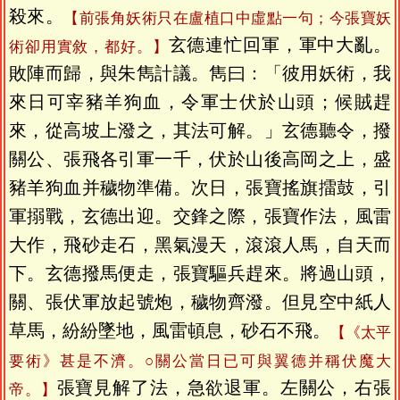
殺來。
【前張角妖術只在盧植口中虛點一句；今張寶妖
玄德連忙回軍，軍中大亂。
術卻用實敘，都好。】
敗陣而歸，與朱雋計議。雋曰：「彼用妖術，我
來日可宰豬羊狗血，令軍士伏於山頭；候賊趕
來，從高坡上潑之，其法可解。」玄德聽令，撥
關公、張飛各引軍一千，伏於山後高岡之上，盛
豬羊狗血并穢物準備。次日，張寶搖旗擂鼓，引
軍搦戰，玄德出迎。交鋒之際，張寶作法，風雷
大作，飛砂走石，黑氣漫天，滾滾人馬，自天而
下。玄德撥馬便走，張寶驅兵趕來。將過山頭，
關、張伏軍放起號炮，穢物齊潑。但見空中紙人
草馬，紛紛墜地，風雷頓息，砂石不飛。
【《太平
要術》甚是不濟。○關公當日已可與翼德并稱伏魔大
張寶見解了法，急欲退軍。左關公，右張
帝。】