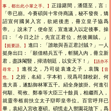
正躊躇間，潘隱至，言：
事，都出此小輩之手。】
「帝已崩。今賽碩與十常侍商議，秘不發喪，矯
詔宣何國舅入宮，欲絕後患，冊立皇子協爲
帝。」說未了，使命至，宣進速入以定後事。操
曰：「今日之計，先宜正君位，然後圖賊。」
進曰：「誰敢與吾正君討賊？」一人
【扼要語。】
挺身出曰：「願借精兵五千，斬關入內，冊立新
君，盡誅閹豎，掃清朝廷，以安天下！」
【語亦不
進視之，乃司徒袁逢之子，袁隗
尋常。】
【音
之姪，名紹，字本初，現爲司隸校尉。何
危。】
進大喜，遂點御林軍五千。紹全身披掛。何進引
何顒、荀攸、鄭泰等大臣三十餘員，相繼而入，
就靈帝柩前扶立太子辯即皇帝位。百官呼拜已
畢，袁紹入宮收蹇碩。碩慌走入禦園花陰下，爲