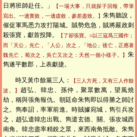
日將班師赴任。」
【一場大事，只就探子回報，帶筆
朱雋聽說，
寫出。一邊實敘，一邊虛敘，參差盡致。】
催促軍馬悉力攻打陽城。賊勢危急，賊將嚴政刺
殺張寶，獻首投降。
【了卻張寶。○以三寇爲三國作；
而「天公」先亡，「人公」次之，「地公」後亡，正應著
朱
魏先亡，蜀次之，吳亡又次之：天然一個小樣子。】
雋遂平數郡，上表獻捷。
時又黃巾餘黨三人：
【三人方死，又有三人作餘
趙弘、韓忠、孫仲，聚眾數萬，望風燒
波。】
劫，稱與張角報仇。朝廷命朱雋即以得勝之師討
之。雋奉詔，率軍前進。時賊據宛城，雋引兵攻
之，趙弘遣韓忠出戰。雋遣玄德、關、張攻城西
南角。韓忠盡率精銳之眾，來西南角抵敵。朱雋