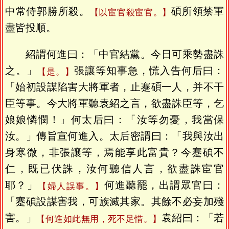
中常侍郭勝所殺。
碩所領禁軍
【以宦官殺宦官。】
盡皆投順。
紹謂何進曰：「中官結黨。今日可乘勢盡誅
之。」
張讓等知事急，慌入告何后曰：
【是。】
「始初設謀陷害大將軍者，止蹇碩一人，并不干
臣等事。今大將軍聽袁紹之言，欲盡誅臣等，乞
娘娘憐憫！」何太后曰：「汝等勿憂，我當保
汝。」傳旨宣何進入。太后密謂曰：「我與汝出
身寒微，非張讓等，焉能享此富貴？今蹇碩不
仁，既已伏誅，汝何聽信人言，欲盡誅宦官
耶？」
何進聽罷，出謂眾官曰：
【婦人誤事。】
「蹇碩設謀害我，可族滅其家。其餘不必妄加殘
害。」
袁紹曰：「若
【何進如此無用，死不足惜。】