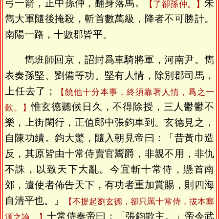
弓一箭，正中孫仲，翻身落馬。
朱
【了卻孫仲。】
雋大軍隨後掩殺，斬首數萬級，降者不可勝計。
南陽一路，十數郡皆平。
雋班師回京，詔封爲車騎將軍，河南尹。雋
表奏孫堅、劉備等功。堅有人情，除別郡司馬，
上任去了；
【饒他十分本事，終須靠著人情，爲之一
惟玄德聽候日久，不得除授，三人鬱鬱不
歎。】
樂，上街閑行，正值郎中張鈞車到。玄德見之，
自陳功績。鈞大驚，隨入朝見帝曰：「昔黃巾造
反，其原皆由十常侍賣官鬻爵，非親不用，非仇
不誅，以致天下大亂。今宜斬十常侍，懸首南
郊，遣使者佈告天下，有功者重加賞賜，則四海
自清平也。」
【不提起劉玄德，卻只罵十常侍，拔本塞
十常侍奏帝曰：「張鈞欺主。」帝令武
源之論。】