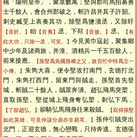
稱「陽明皇帝」，聚眾數萬；堅與郡司馬招募勇
士千餘人，會合州郡破之，斬許昌并其子許韶。
刺史臧旻上表奏其功，除堅爲鹽瀆丞，又除盱
眙
丞、下邳
丞。
【音於。】
【音夷】
【音披。】
【有
今見黃巾寇起，聚集鄉
此大功，只除一丞，可笑。】
中少年及諸商旅，并淮、泗精兵一千五百餘人，
前來接應。
【孫堅爲吳國孫權之父，故百忙中特爲立一
朱雋大喜，便令堅攻打南門，玄德打北
小傳。】
門，朱雋打西門，留東門與賊走。孫堅首先登
城，斬賊二十餘人，賊眾奔潰。趙弘飛馬突槊，
直取孫堅。堅從城上飛身奪弘槊，刺弘下馬，
卻騎弘馬飛身往來殺賊。
【了卻趙弘。】
【寫得孫堅
孫仲引賊突出
如此英雄，可見仲謀分鼎亦非易耳。】
北門，正迎玄德，無心戀戰，只待奔逃。玄德張