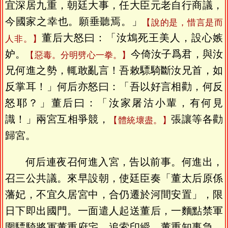
宜深居九重，朝廷大事，任大臣元老自行商議，
今國家之幸也。願垂聽焉。」
【說的是，惜言是而
董后大怒曰：「汝鴆死王美人，設心嫉
人非。】
妒。
今倚汝子爲君，與汝
【惡毒。分明劈心一拳。】
兄何進之勢，輒敢亂言！吾敕驃騎斷汝兄首，如
反掌耳！」何后亦怒曰：「吾以好言相勸，何反
怒耶？」董后曰：「汝家屠沽小輩，有何見
識！」兩宮互相爭競，
張讓等各勸
【體統壞盡。】
歸宮。
何后連夜召何進入宮，告以前事。何進出，
召三公共議。來早設朝，使廷臣奏「董太后原係
藩妃，不宜久居宮中，合仍遷於河間安置」，限
日下即出國門。一面遣人起送董后，一麵點禁軍
圍驃騎將軍董重府宅，追索印綬。董重知事急，