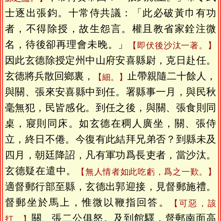
士逐出張鈞。十常侍共議：「此必破黃巾有功
者，不得除授，故生怨言。權且教省家銓注微
名，待後卻再理會未晚。」
【即伏後沙汰一著。】
因此玄德除授定州中山府安喜縣尉，克日赴任。
玄德將兵散回鄉裏，
止帶親隨二十餘人，
【細。】
與關、張來安喜縣中到任。署縣事一月，與民秋
毫無犯，民皆感化。到任之後，與關、張食則同
桌，寢則同床。如玄德在稠人廣坐，關、張侍
立，終日不倦。今復有此結拜兄弟否？到縣未及
四月，朝廷降詔，凡有軍功爲長吏者，當沙汰。
玄德疑在遣中。
【無人情者如此吃虧，爲之一歎。】
適督郵行部至縣，玄德出郭迎接，見督郵施禮。
督郵坐於馬上，惟微以鞭指回答。
【可惡，該
關、張二公俱怒。及到館驛，督郵南面高
打。】