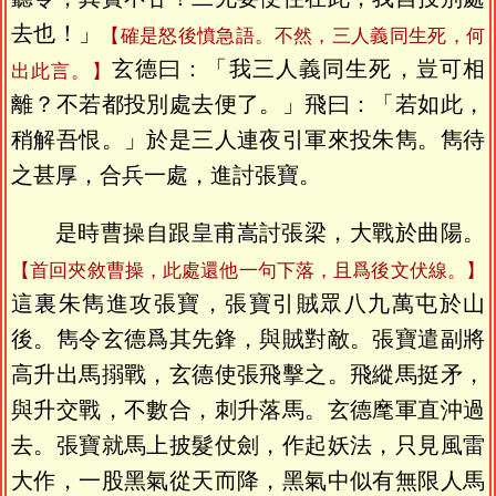
去也！」
【確是怒後憤急語。不然，三人義同生死，何
玄德曰：「我三人義同生死，豈可相
出此言。】
離？不若都投別處去便了。」飛曰：「若如此，
稍解吾恨。」於是三人連夜引軍來投朱雋。雋待
之甚厚，合兵一處，進討張寶。
是時曹操自跟皇甫嵩討張梁，大戰於曲陽。
【首回夾敘曹操，此處還他一句下落，且爲後文伏線。】
這裏朱雋進攻張寶，張寶引賊眾八九萬屯於山
後。雋令玄德爲其先鋒，與賊對敵。張寶遣副將
高升出馬搦戰，玄德使張飛擊之。飛縱馬挺矛，
與升交戰，不數合，刺升落馬。玄德麾軍直沖過
去。張寶就馬上披髮仗劍，作起妖法，只見風雷
大作，一股黑氣從天而降，黑氣中似有無限人馬