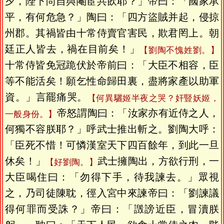
夕，陛下尚自與閹宦共飲耶？」帝曰：「國家承
平，有何危急？」陶曰：「四方盜賊并起，侵掠
州郡。其禍皆由十常侍賣官害民，欺君罔上。朝
廷正人皆去，禍在目前矣！」
【劉陶不愧姓劉。】
十常侍皆免冠跪伏於帝前曰：「大臣不相容，臣
等不能活矣！願乞性命歸田裏，盡將家產以助軍
資。」言罷痛哭。
【何異驪姬半夜之哭？奸豎妖姬，
帝怒謂陶曰：「汝家亦有近侍之人，
一般身份。】
何獨不容朕耶？」呼武士推出斬之。劉陶大呼：
「臣死不惜！可憐漢室天下四百餘年，到此一旦
休矣！」
武士擁陶出，方欲行刑，一
【好劉陶。】
大臣喝住曰：「勿得下手，待我諫去。」眾視
之，乃司徒陳耽，徑入宮中來諫帝曰：「劉諫議
得何罪而受誅？」帝曰：「譭謗近臣，冒瀆朕