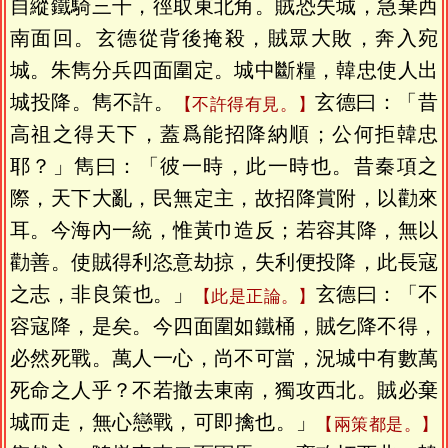
自縱鐵騎三千，徑取東北角。賊恐失城，急棄西
南面回。玄德從背後掩殺，賊眾大敗，奔入宛
城。朱雋分兵四面圍定。城中斷糧，韓忠使人出
城投降。雋不許。
玄德曰：「昔
【不許得有見。】
高祖之得天下，蓋爲能招降納順；公何拒韓忠
耶？」雋曰：「彼一時，此一時也。昔秦項之
際，天下大亂，民無定主，故招降賞附，以勸來
耳。今海內一統，惟黃巾造反；若容其降，無以
勸善。使賊得利恣意劫掠，失利便投降，此長寇
之志，非良策也。」
玄德曰：「不
【此是正論。】
容寇降，是矣。今四面圍如鐵桶，賊乞降不得，
必然死戰。萬人一心，尚不可當，況城中有數萬
死命之人乎？不若撤去東南，獨攻西北。賊必棄
城而走，無心戀戰，可即擒也。」
【兩策都是。】