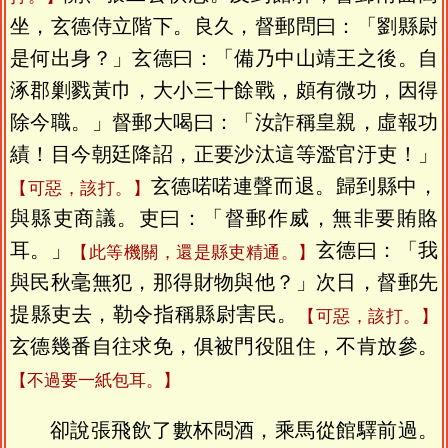
坐，玄德侍立階下。良久，督郵問曰：「劉縣尉
是何出身？」玄德曰：「備乃中山靖王之後。自
涿郡剿戮黃巾，大小三十餘戰，頗有微功，因得
除今職。」督郵大喝曰：「汝詐稱皇親，虛報功
績！目今朝廷降詔，正要沙汰這等濫官汙吏！」
玄德喏喏連聲而退。歸到縣中，
【可惡，該打。】
與縣吏商議。吏曰：「督郵作威，無非要賄賂
耳。」
玄德曰：「我
【此等機關，還是縣吏精通。】
與民秋毫無犯，那得財物與他？」次日，督郵先
提縣吏去，勒令指稱縣尉害民。
【可惡，該打。】
玄德幾番自往求免，俱被門役阻住，不肯放參。
【不過要一紙包耳。】
卻說張飛飲了數杯悶酒，乘馬從館驛前過。