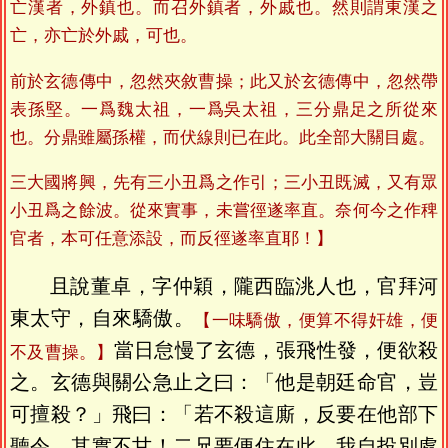
亡漢者，外鎮也。而召外鎮者，外戚也。然則謂東漢之
亡，亦亡於外戚，可也。
前於玄德傳中，忽然夾敘曹操；此又於玄德傳中，忽然帶
表孫堅。一爲魏太祖，一爲吳太祖，三分鼎足之所從來
也。分鼎雖屬孫權，而伏線則已在此。此全部大關目處。
三大國將興，先有三小丑爲之作引；三小丑既滅，又有眾
小丑爲之餘波。從來實事，未嘗徑遂率直。奈何今之作稗
官者，本可任意添設，而反徑遂率直耶！】
且說董卓，字仲穎，隴西臨洮人也，官拜河
東太守，自來驕傲。
【一味驕傲，便算不得奸雄，便
當日怠慢了玄德，張飛性發，便欲殺
不及曹操。】
之。玄德與關公急止之曰：「他是朝廷命官，豈
可擅殺？」飛曰：「若不殺這廝，反要在他部下
聽令，其實不甘！二兄要便住在此，我自投別處