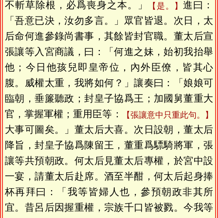
不斬草除根，必爲喪身之本。」
進曰：
【是。】
「吾意已決，汝勿多言。」眾官皆退。次日，太
后命何進參錄尚書事，其餘皆封官職。董太后宣
張讓等入宮商議，曰：「何進之妹，始初我抬舉
他；今日他孩兒即皇帝位，內外臣僚，皆其心
腹。威權太重，我將如何？」讓奏曰：「娘娘可
臨朝，垂簾聽政；封皇子協爲王；加國舅董重大
官，掌握軍權；重用臣等：
【張讓意中只重此句。】
大事可圖矣。」董太后大喜。次日設朝，董太后
降旨，封皇子協爲陳留王，董重爲驃騎將軍，張
讓等共預朝政。何太后見董太后專權，於宮中設
一宴，請董太后赴席。酒至半酣，何太后起身捧
杯再拜曰：「我等皆婦人也，參預朝政非其所
宜。昔呂后因握重權，宗族千口皆被戮。今我等