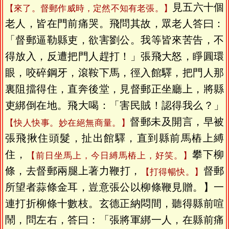
見五六十個
【來了。督郵作威時，定然不知有老張。】
老人，皆在門前痛哭。飛問其故，眾老人答曰：
「督郵逼勒縣吏，欲害劉公。我等皆來苦告，不
得放入，反遭把門人趕打！」張飛大怒，睜圓環
眼，咬碎鋼牙，滾鞍下馬，徑入館驛，把門人那
裏阻擋得住，直奔後堂，見督郵正坐廳上，將縣
吏綁倒在地。飛大喝：「害民賊！認得我么？」
督郵未及開言，早被
【快人快事。妙在絕無商量。】
張飛揪住頭髮，扯出館驛，直到縣前馬樁上縛
住，
攀下柳
【前日坐馬上，今日縛馬樁上，好笑。】
條，去督郵兩腿上著力鞭打，
督郵
【打得暢快。】
所望者蒜條金耳，豈意張公以柳條鞭見贈。】一
連打折柳條十數枝。玄德正納悶間，聽得縣前喧
鬧，問左右，答曰：「張將軍綁一人，在縣前痛