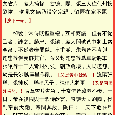
文省府，差人捕捉。玄德、關、張三人往代州投
劉恢。恢見玄德乃漢室宗親，留匿在家不題。
【按下一頭。】
卻說十常侍既握重權，互相商議，但有不從
己者，誅之。趙忠、張讓，差人問破黃巾將士索
金帛，不從者奏罷職。皇甫嵩、朱雋皆不肯與，
趙忠等俱奏罷其官。帝又封趙忠等爲車騎將軍，
張讓等十三人皆封列侯。朝政愈壞，人民嗟怨。
於是長沙賊區星作亂。
漁陽張
【又是黃巾餘波。】
舉、張純反，舉稱天子，純稱大將軍。
【又是兩個
表章雪片告急，十常侍皆藏匿不奏。一
姓張的。】
日，帝在後園與十常侍飲宴。諫議大夫劉陶，徑
到帝前大慟。帝問其故。陶曰：「天下危在旦