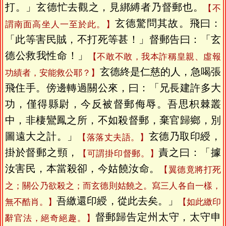
打。」玄德忙去觀之，見綁縛者乃督郵也。
【不
玄德驚問其故。飛曰：
謂南面高坐人一至於此。】
「此等害民賊，不打死等甚！」督郵告曰：「玄
德公救我性命！」
【不敢不敢，我本詐稱皇親、虛報
玄德終是仁慈的人，急喝張
功績者，安能救公耶？】
飛住手。傍邊轉過關公來，曰：「兄長建許多大
功，僅得縣尉，今反被督郵侮辱。吾思枳棘叢
中，非棲鸞鳳之所，不如殺督郵，棄官歸鄉，別
圖遠大之計。」
玄德乃取印綬，
【落落丈夫語。】
掛於督郵之頸，
責之曰：「據
【可謂掛印督郵。】
汝害民，本當殺卻，今姑饒汝命。
【翼德竟將打死
之；關公乃欲殺之；而玄德則姑饒之。寫三人各自一樣，
吾繳還印綬，從此去矣。」
無不酷肖。】
【如此繳印
督郵歸告定州太守，太守申
辭官法，絕奇絕趣。】