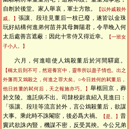
自刎於後堂。家人舉哀，軍士方散。
【以外戚殺外
張讓、段珪見董后一枝已廢，遂皆以金珠
戚。】
玩好結構何進弟何苗并其母舞陽君，令早晚入何
太后處善言遮蔽：因此十常侍又得近幸。
【一班女
子小人。】
六月，何進暗使人鴆殺董后於河間驛庭。
【稱太后則不可，然迎養宮中，靈帝所以盡子情也。出之
外藩而又鴆殺之，何進之罪大矣。○今日姓何的弒董后，
舉柩回京，葬
他日姓董的弒何后，天之報施亦巧。】
於文陵。進託病不出。司隸校尉袁紹入見進曰：
「張讓、段珪等流言於外，言公鴆殺董后，欲謀
大事。乘此時不誅閹宦，後必爲大禍。
昔
【是。】
竇武欲誅內豎，機謀不密，反受其殃。今公兄弟