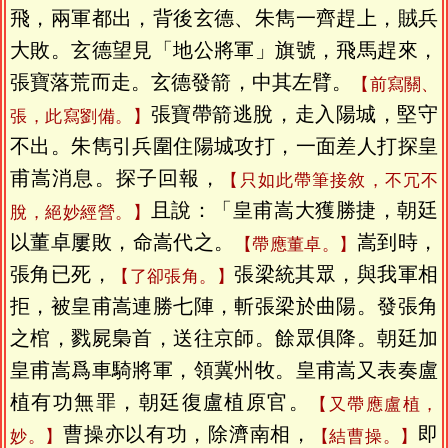
飛，兩軍都出，背後玄德、朱雋一齊趕上，賊兵
大敗。玄德望見「地公將軍」旗號，飛馬趕來，
張寶落荒而走。玄德發箭，中其左臂。
【前寫關、
張寶帶箭逃脫，走入陽城，堅守
張，此寫劉備。】
不出。朱雋引兵圍住陽城攻打，一面差人打探皇
甫嵩消息。探子回報，
【只如此帶筆接敘，不冗不
且說：「皇甫嵩大獲勝捷，朝廷
脫，絕妙經營。】
以董卓屢敗，命嵩代之。
嵩到時，
【帶應董卓。】
張角已死，
張梁統其眾，與我軍相
【了卻張角。】
拒，被皇甫嵩連勝七陣，斬張梁於曲陽。發張角
之棺，戮屍梟首，送往京師。餘眾俱降。朝廷加
皇甫嵩爲車騎將軍，領冀州牧。皇甫嵩又表奏盧
植有功無罪，朝廷復盧植原官。
【又帶應盧植，
曹操亦以有功，除濟南相，
即
妙。】
【結曹操。】