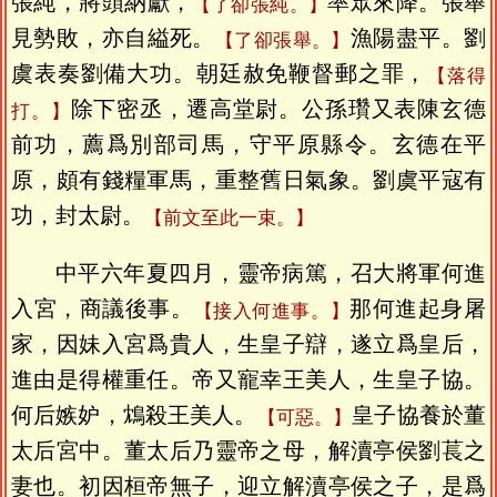
張純，將頭納獻，
率眾來降。張舉
【了卻張純。】
見勢敗，亦自縊死。
漁陽盡平。劉
【了卻張舉。】
虞表奏劉備大功。朝廷赦免鞭督郵之罪，
【落得
除下密丞，遷高堂尉。公孫瓚又表陳玄德
打。】
前功，薦爲別部司馬，守平原縣令。玄德在平
原，頗有錢糧軍馬，重整舊日氣象。劉虞平寇有
功，封太尉。
【前文至此一束。】
中平六年夏四月，靈帝病篤，召大將軍何進
入宮，商議後事。
那何進起身屠
【接入何進事。】
家，因妹入宮爲貴人，生皇子辯，遂立爲皇后，
進由是得權重任。帝又寵幸王美人，生皇子協。
何后嫉妒，鴆殺王美人。
皇子協養於董
【可惡。】
太后宮中。董太后乃靈帝之母，解瀆亭侯劉萇之
妻也。初因桓帝無子，迎立解瀆亭侯之子，是爲