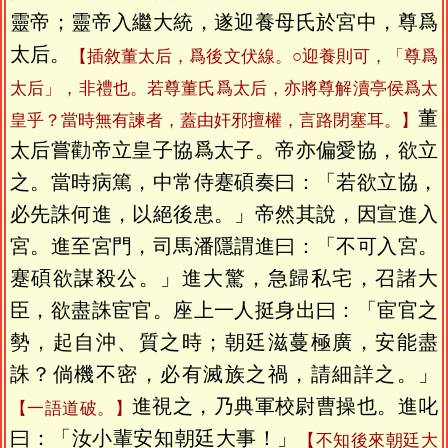
靈帝；靈帝入繼大統，遂迎養母氏於宮中，尊爲
太后。
【插敘董太后，爲後文伏線。○迎養則可，「尊爲
太后」，非禮也。若尊董氏爲太后，亦將尊解瀆亭侯爲太
董
皇乎？當時無有諫者，蓋由奸邪擅權，言路閉塞耳。】
太后嘗勸帝立皇子協爲太子。帝亦偏愛協，欲立
之。當時病篤，中常侍蹇碩奏曰：「若欲立協，
必先誅何進，以絕後患。」帝然其說，因宣進入
宮。進至宮門，司馬潘隱謂進曰：「不可入宮。
蹇碩欲謀殺公。」進大驚，急歸私宅，召諸大
臣，欲盡誅宦官。座上一人挺身出曰：「宦官之
勢，起自沖、質之時；朝廷滋蔓極廣，安能盡
誅？倘機不密，必有滅族之禍，請細詳之。」
進視之，乃典軍校尉曹操也。進叱
【一語道破。】
曰：「汝小輩安知朝廷大事！」
【不知後來朝廷大