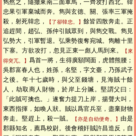
雋然之，隨撤東南二面軍馬，一齊攻打西北。韓
忠果引軍棄城而奔。雋與玄德、關、張率三軍掩
殺，射死韓忠，
餘皆四散奔走。正
【了卻韓忠。】
追趕間，趙弘、孫仲引賊眾到，與雋交戰。雋見
弘勢大，引軍暫退。弘乘勢復奪宛城。雋離十里
下寨。方欲攻打，忽見正東一彪人馬到來。
【來
爲首一將，生得廣額闊面，虎體熊腰；
得突兀。】
吳郡富春人也，姓孫，名堅，字文臺，乃孫武子
之後。年十七歲時，與父至錢塘，見海賊十餘
人，劫取商人財物，於岸上分贓。堅謂父曰：
「此賊可擒也。」遂奮力提刀上岸，揚聲大叫，
東西指揮，如喚人狀。賊以爲官兵至，盡棄財物
奔走。堅趕上，殺一賊。
由是
【亦是自幼便奇。】
郡縣知名，薦爲校尉。後會稽奸賊許昌造反，自