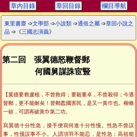
章內目錄
章回目錄
欄目導航
東里書齋
➩
文學部
➩
小說類
➩
通俗之屬
➩
章回小說之
品
➩《
三國志演義
》
第二回 張翼德怒鞭督郵
何國舅謀誅宦豎
【翼德要救盧植，不曾救得；要殺董卓，不曾殺得；今遇
督郵，更不能耐矣！督郵蠹國害民，是又一黃巾也。柳條
一頓，可謂再破黃巾第二功。
寫翼德十分性急，接手便寫何進十分性慢。性急不曾誤
事，性慢誤事不小。人謂項羽不能忍，是性急；高祖能