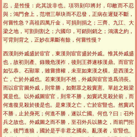
忍，是性慢：此其說非也。項羽刻印將封，印敝而不忍
與；鴻門會上，范增三舉玦而不忍發，正病在遲疑不斷，
何嘗性急？高祖四萬斤金，可捐則捐之；三齊、九江、大
梁之地，可割則割之；六國印，可銷則銷之；鴻溝之約，
可背則背之，正妙在果斷有餘，何嘗性慢？
西漢則外戚盛於宦官，東漢則宦官盛於外戚。惟其外戚盛
也，故初則產、錄幾危漢祚，後則王莽遂移漢鼎。而宦官
如弘恭、石顯輩，雖嘗擅權，未至如東漢之橫。是西漢之
亡，亡於外戚也。若東漢則不然，外戚與宦官迭爲消長。
而以宦官圖外戚，則常勝，如鄭眾之殺竇憲、單超之殺梁
冀是也。以外戚圖宦官，則常不勝，如竇武見殺於前，而
何進復見殺於後是也。是東漢之亡，亡於宦豎也。然竇武
不勝，止於身死；何進不勝，遂以亡國。何也？曰：召外
兵之故也。外戚圖之而不勝，至召外兵以勝之，而前門拒
虎，後門進狼，國於是乎非君之國矣。亂漢者，宦豎也。