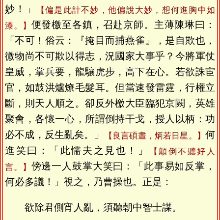
妙！」
【偏是此計不妙，他偏說大妙，想何進胸中如
便發檄至各鎮，召赴京師。主薄陳琳曰：
漆。】
「不可！俗云：『掩目而捕燕雀』，是自欺也，
微物尚不可欺以得志，況國家大事乎？今將軍仗
皇威，掌兵要，龍驤虎步，高下在心。若欲誅宦
官，如鼓洪爐燎毛髮耳。但當速發雷霆，行權立
斷，則天人順之。卻反外檄大臣臨犯京闕，英雄
聚會，各懷一心，所謂倒持干戈，授人以柄：功
必不成，反生亂矣。」
何
【良言碩晝，炳若日星。】
進笑曰：「此懦夫之見也！」
【顛倒不聽好人
傍邊一人鼓掌大笑曰：「此事易如反掌，
言。】
何必多議！」視之，乃曹操也。正是：
欲除君側宵人亂，須聽朝中智士謀。