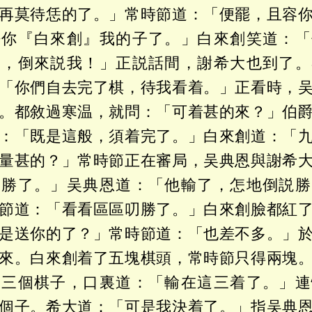
再莫待恁的了。」常時節道：「便罷，且容
許你『白來創』我的子了。」白來創笑道：「
的，倒來説我！」正説話間，謝希大也到了。
「你們自去完了棋，待我看着。」正看時，
。都敘過寒温，就問：「可着甚的來？」伯
：「既是這般，須着完了。」白來創道：「
量甚的？」常時節正在審局，吴典恩與謝希
弟勝了。」吴典恩道：「他輸了，怎地倒説勝
節道：「看看區區叨勝了。」白來創臉都紅
是送你的了？」常時節道：「也差不多。」
來。白來創着了五塊棋頭，常時節只得兩塊
節三個棋子，口裏道：「輸在這三着了。」連
個子。希大道：「可是我決着了。」指吴典