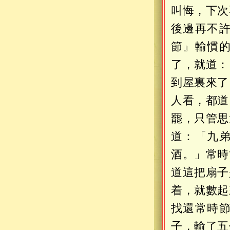
叫悔，下次
後邊再不
節』輸慣
了，就道：
到屋裏來了
人看，都道
罷，只管思
道：「九
酒。」常時
道這把扇子
着，就數起
找還常時
子，輸了五