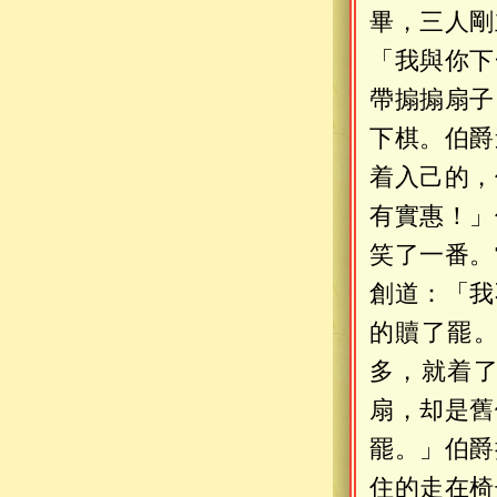
畢，三人剛
「我與你下
帶搧搧扇子
下棋。伯爵
着入己的，
有實惠！」
笑了一番。
創道：「我
的贖了罷
多，就着
扇，却是舊
罷。」伯爵
住的走在椅