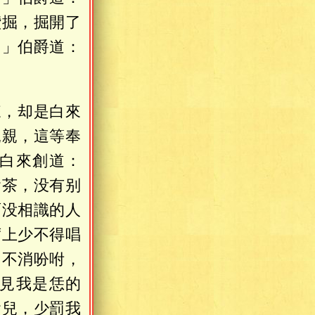
鑽掘，掘開了
。」伯爵道：
來，却是白來
親親，這等奉
白來創道：
會茶，没有别
面没相識的人
席上少不得唱
「不消吩咐，
見我是恁的
會兒，少罰我