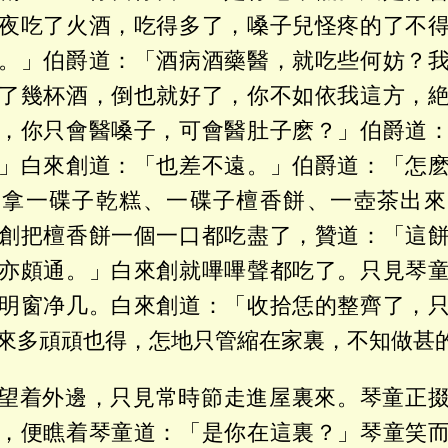
夜吃了火酒，吃得多了，嗓子兒怪疼的了不
。」伯爵道：「酒病酒藥醫，就吃些何妨？
了幾杯酒，倒也就好了，你不如依我這方，
，你只會醫嗓子，可會醫肚子麽？」伯爵道
」白來創道：「也差不遠。」伯爵道：「怎
，拿一碟子乾糕、一碟子檀香餅、一壺茶出來
創把檀香餅一個一口都吃盡了，贊道：「這
亦頗通。」白來創就嗶嗶聲都吃了。只見琴
明窗净几。白來創道：「收拾恁的整齊了，
來多頑頑也得，怎地只管縮在家裏，不知做甚
望着外邊，只見常時節走進屋裏來。琴童正
，便瞧着琴童道：「是你在這裏？」琴童笑