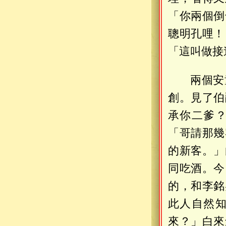
「你兩個倒
聰明孔哩！
「這叫做接
兩個安
創。見了伯
承你二爹
「哥請那幾
的新客。」
同吃酒。今
的，和李銘
此人自然
來？」白來