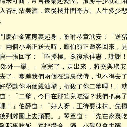
晴未可商，常言極樂起憂惶。浪游年少耽紅
入杏村沽美酒，還從橘井問奇方。人生多少
。
門慶在金蓮房裏起身，吩咐琴童玳安：「送
」兩個小厮正送去時，應伯爵正邀客回來，
寫一張回字：「昨擾極。兹復承佳惠，謝謝
往郊外一樂。」寫完了，走出來，將交與玳安
去了。爹差我們兩個在這裏伏侍，也不得去
好勞動你兩個親油嘴，折殺了你二爹哩！」
道：「二爹，今日在那笪兒吃酒？我們把桌
哩！」伯爵道：「好人呀，正待要抹抹。先
後到郊園上去頑耍。」琴童道：「先在家裏
到那裏吃飯，逕把攢盒、酒、小碟兒拿去罷