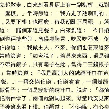
立起散走，白來創看見厨上有一副棋枰，就
一盤棋。」常時節道：「我方走了熱剌剌的
，又要下棋！也罷麽，待我胡亂下局罷。」
道：「賭個東道兒罷？」白來創道：「今日
倒也徑捷些兒，省得虚脾胃，吃又吃不成。
伯爵道：「我做主人，不來。你們也着東道
常時節道：「如今説了，着甚麽東西，還是
不帶得銀子，只有扇子在此，當得二三錢銀
。」常時節道：「我是贏别人的絨綉汗巾在這
了罷。」一齊交與伯爵，伯爵看看，一個是詩
做骨子；一個是簇新的綉汗巾。説道：「都
把兩件拿了，兩個就對局起來。琴童玳安見
子後邊來看下棋。伯爵道：「小油嘴，有心