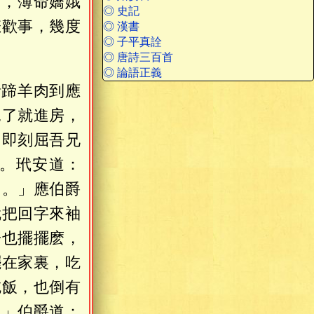
陌，薄命嬌娥
◎ 史記
悲歡事，幾度
◎ 漢書
◎ 子平真詮
◎ 唐詩三百首
◎ 論語正義
猪蹄羊肉到應
見了就進房，
！即刻屈吾兄
。玳安道：
了。」應伯爵
就把回字來袖
子也擺擺麽，
擺在家裏，吃
吃飯，也倒有
。」伯爵道：