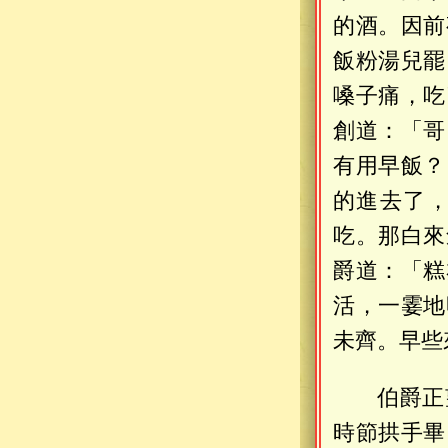
的酒。因前
飯粉湯兒罷
嗓子痛，吃
創道：「哥
有用早飯？
的進去了
吃。那白來
爵道：「糕
活，一霎地
未齊。早些
伯爵正
時節拱手畢