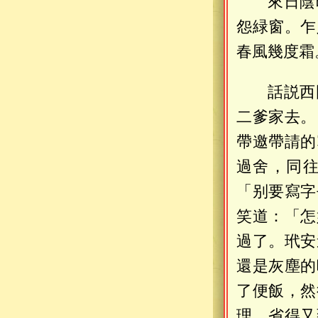
來日陰
怨緑窗。乍
春風幾度霜
話説西
二爹家去。
帶邀帶請的
過舍，同
「别要寫字
笑道：「怎
過了。玳安
還是灰塵的
了便飯，然
理，省得又