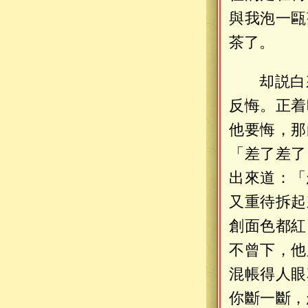
與我泡一甌
茶了。
却説白
反悔。正着
他要悔，那
「差了差了
出來道：「
又重待拆起
創面色都紅
不曾下，他
混帳得人眼
你斷一斷，