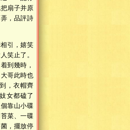
就把扇子并原
賣弄，品評詩
牽相引，嬉笑
衆人笑止了。
。着到幾時，
「大哥此時也
到，衣帽齊
妓女都磕了
八個靠山小碟
的苔菜、一碟
香菌，擺放停