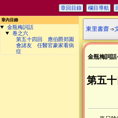
章回目錄
欄目導航
章內目錄
金瓶梅詞話
東里書齋
➩
卷之六
第五十四回 應伯爵郊園
會諸友 任醫官豪家看病
症
金瓶梅詞話
第五十