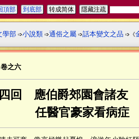
回頂部
到底部
转成简体
隱藏注疏
文學部
小說類
通俗之屬
話本變文之品
➩
➩
➩
➩《
·
卷之六
四回 應伯爵郊園會諸友
任醫官豪家看病症