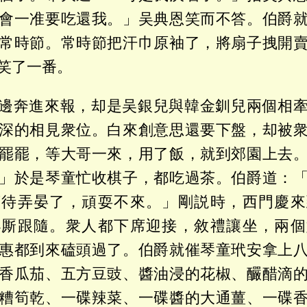
會一准要吃還我。」吴典恩笑而不答。伯爵
常時節。常時節把汗巾原袖了，將扇子拽開
笑了一番。
邊奔進來報，却是吴銀兒與韓金釧兒兩個相
深的相見衆位。白來創意思還要下盤，却被
罷罷，等大哥一來，用了飯，就到郊園上去
」於是琴童忙收棋子，都吃過茶。伯爵道：
莫待弄晏了，頑耍不來。」剛説時，西門慶來
小厮跟隨。衆人都下席迎接，敘禮讓坐，兩個
惠都到來磕頭過了。伯爵就催琴童玳安拿上
香瓜茄、五方豆豉、醬油浸的花椒、釅醋滴
糟筍乾、一碟辣菜、一碟醬的大通薑、一碟