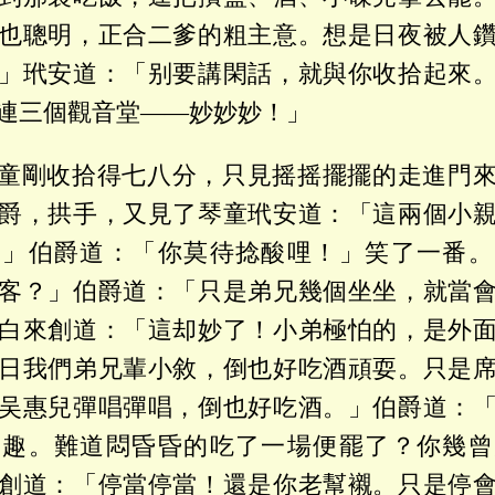
也聰明，正合二爹的粗主意。想是日夜被人
」玳安道：「别要講閑話，就與你收拾起來
連三個觀音堂——妙妙妙！」
童剛收拾得七八分，只見摇摇擺擺的走進門
爵，拱手，又見了琴童玳安道：「這兩個小
？」伯爵道：「你莫待捻酸哩！」笑了一番。
客？」伯爵道：「只是弟兄幾個坐坐，就當
白來創道：「這却妙了！小弟極怕的，是外
日我們弟兄輩小敘，倒也好吃酒頑耍。只是
吴惠兒彈唱彈唱，倒也好吃酒。」伯爵道：
知趣。難道悶昏昏的吃了一場便罷了？你幾曾
創道：「停當停當！還是你老幫襯。只是停