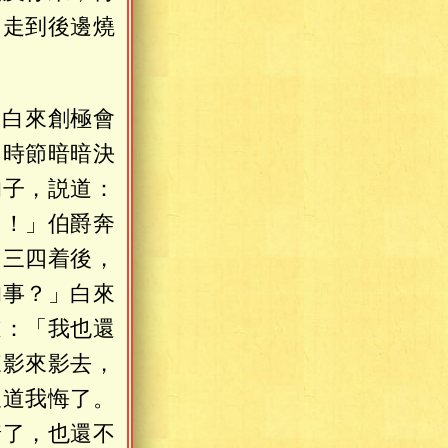
，走到後邊燒
，白來創極會
常時節暗暗決
的子，説道：
了！」伯爵奔
了三四着後，
的事？」白來
道：「我也還
來影來影去，
又道我悔了。
着了，也還不