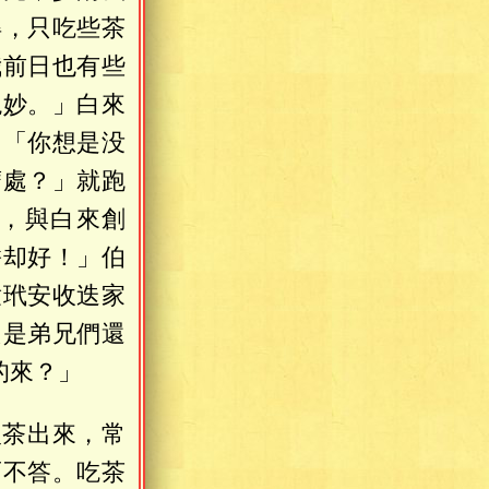
得，只吃些茶
我前日也有些
絶妙。」白來
：「你想是没
麽處？」就跑
，與白來創
餅却好！」伯
童玳安收迭家
只是弟兄們還
的來？」
掇茶出來，常
而不答。吃茶