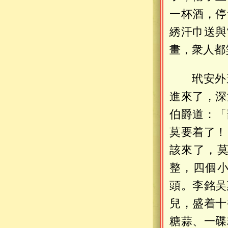
一杯酒，停
綉汗巾送與
畫，衆人都
玳安外
進來了，深
伯爵道：「
莫要着了！
該來了，
整，四個
頭。李銘吴
兒，盛着十
糖蒜、一碟