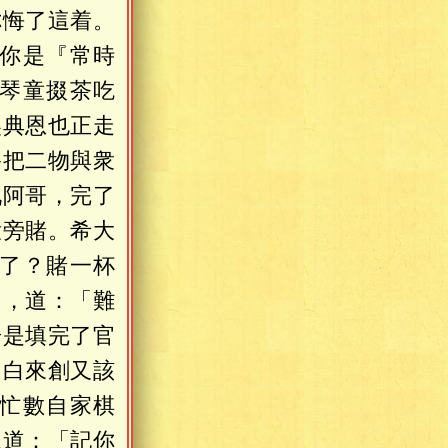
你悔了這着。
你是『常時
琴童掇茶吃
吴典恩也正走
爵把二物與衆
九阿哥，完了
大旁賭。希大
了？賭一杯
了，道：「難
於是填完了官
。白來創又該
忙數自家棋
恩道：「記你