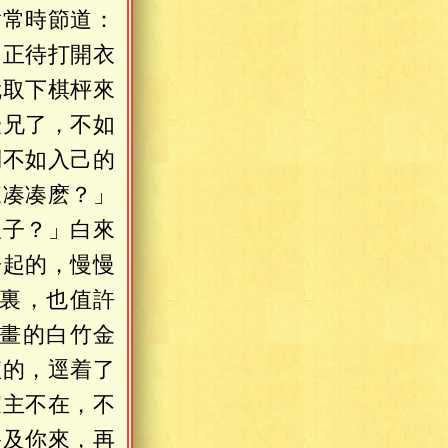
對常時節道：
，正待打開衣
就取下棋枰來
擾兄了，不如
倒不如入己的
來凑凑麽？」
銀子？」白來
子起的，慢慢
裏，也值許
畫的白竹金
值的，逕着了
家主不在，不
央及你來，再