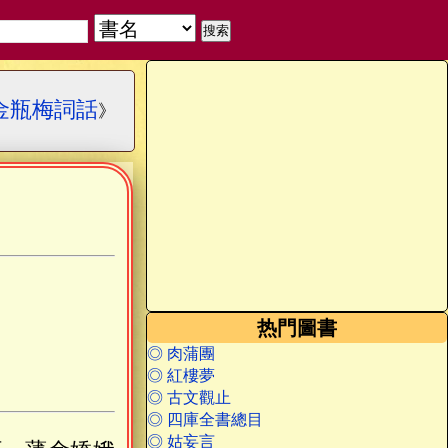
金瓶梅詞話
》
热門圖書
◎ 肉蒲團
◎ 紅樓夢
◎ 古文觀止
◎ 四庫全書總目
◎ 姑妄言