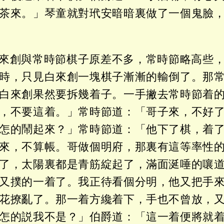
茶來。」琴童就對玳安暗暗裏做了一個鬼臉
來創與常時節棋子原差不多，常時節略高些
時，只見白來創一塊棋子漸漸的輸倒了。那
白來創果然要拆幾着子。一手撇去常時節着
，不要這着。」常時節道：「哥子來，不好
怎的鬧起來？」常時節道：「他下了棋，着
來，不算帳。哥做個明府，那裏有這等率性
了，太陽裏都是青筋綻起了，滿面涎唾的嚷
又撲的一着了。我正待看個分明，他又把手
花撩亂了。那一着方纔着下，手也不曾放，
怎的説我不是？」伯爵道：「這一着便將就