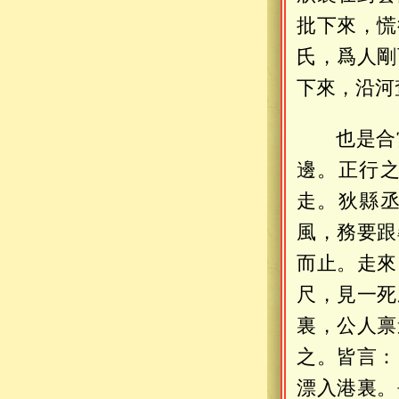
批下來，慌
氏，爲人剛
下來，沿河
也是合
邊。正行
走。狄縣
風，務要跟
而止。走來
尺，見一死
裏，公人禀
之。皆言：
漂入港裏。