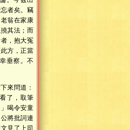
能忘者矣。竊
，老翁在家康
以撓其法；而
青者，抱大冤
歷此方，正當
幸垂察。不
忙下來問道：
看了，取筆
。」喝令安童
曾公將批詞連
師文見了上司