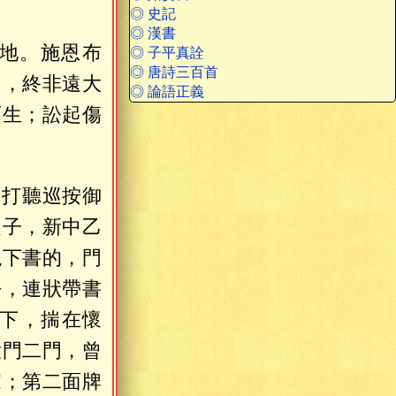
◎ 史記
◎ 漢書
地。施恩布
◎ 子平真詮
◎ 唐詩三百首
己，終非遠大
◎ 論語正義
而生；訟起傷
。打聽巡按御
之子，新中乙
説下書的，門
去，連狀帶書
下，揣在懷
大門二門，曾
家；第二面牌