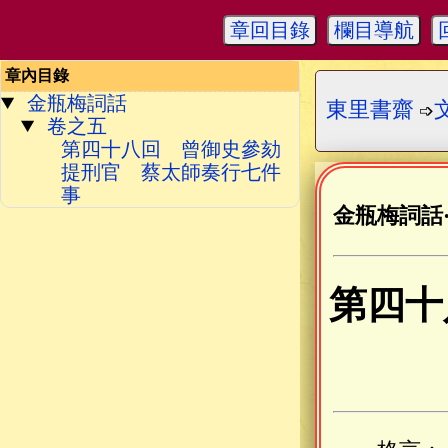
章回目錄
欄目導航
章內目錄
金瓶梅詞話
東里書齋
➩
卷之五
第四十八回 曾御史參劾
提刑官 蔡太師奏行七件
事
金瓶梅詞話
第四十