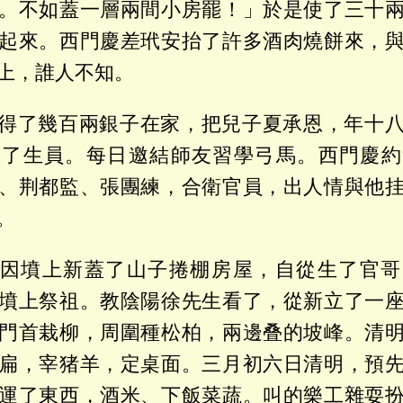
。不如蓋一層兩間小房罷！」於是使了三十
起來。西門慶差玳安抬了許多酒肉燒餅來，
上，誰人不知。
得了幾百兩銀子在家，把兒子夏承恩，年十
做了生員。每日邀結師友習學弓馬。西門慶約
、荆都監、張團練，合衛官員，出人情與他
。
因墳上新蓋了山子捲棚房屋，自從生了官哥
墳上祭祖。教陰陽徐先生看了，從新立了一
門首栽柳，周圍種松柏，兩邊叠的坡峰。清
扁，宰猪羊，定桌面。三月初六日清明，預
運了東西，酒米、下飯菜蔬。叫的樂工雜耍