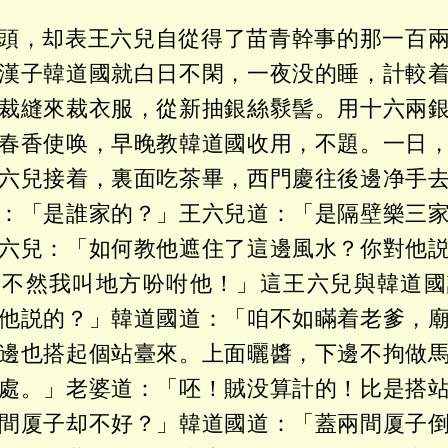
頭，却表王六兒自從得了苗青幹事的那一百
漢子韓道國就白日不閑，一夜没的睡，計較
裁縫來裁衣服，從新抽銀絲䯼髻。用十六兩
春香使唤，早晚教韓道國收用，不題。一日
六兒接着，裏面吃茶畢，西門慶往後邊净手
：「是誰家的？」王六兒道：「是隔壁樂三
六兒：「如何教他遮住了這邊風水？你對他
，不然我叫地方吩咐他！」這王六兒與韓道國
他説的？」韓道國道：「咱不如瞞着老爹，
邊也搭起個站臺來。上面曬醬，下邊不拘做
處。」老婆道：「呸！賊没算計的！比是搭
間厦子却不好？」韓道國道：「蓋兩間厦子