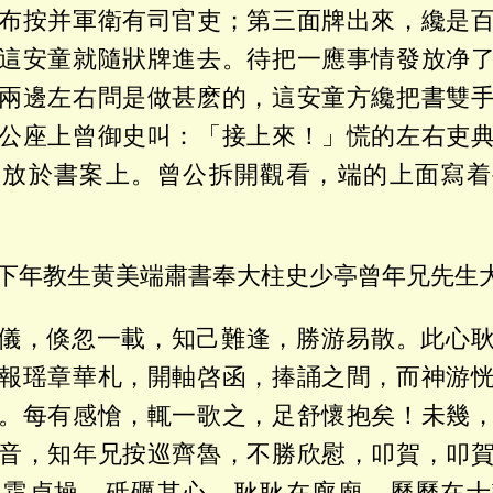
布按并軍衛有司官吏；第三面牌出來，纔是
這安童就隨狀牌進去。待把一應事情發放净
兩邊左右問是做甚麽的，這安童方纔把書雙
公座上曾御史叫：「接上來！」慌的左右吏
安放於書案上。曾公拆開觀看，端的上面寫着
下年教生黄美端肅書奉大柱史少亭曾年兄先生
儀，倏忽一載，知己難逢，勝游易散。此心
報瑶章華札，開軸啓函，捧誦之間，而神游
。每有感愴，輒一歌之，足舒懷抱矣！未幾
音，知年兄按巡齊魯，不勝欣慰，叩賀，叩
風霜貞操，砥礪其心，耿耿在廊廟，歷歷在士