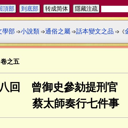
回頂部
到底部
转成简体
隱藏注疏
文學部
小說類
通俗之屬
話本變文之品
➩
➩
➩
➩《
·
卷之五
八回 曾御史參劾提刑官
蔡太師奏行七件事