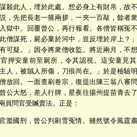
謀殺此人，埋於此處。想必身上有財帛，故
説，先把長老一箍兩拶，一夾一百敲，餘者
入獄中。回覆曾公，再行報看。各僧皆稱冤
此僧謀死，屍必棄於河中，豈反埋於岸上？
有可疑。」因令將衆僧收監。將近兩月，不
委官押安童前至屍所，令其認視。這安童見其
主人，被賊人所傷，刀痕尚在。」於是檢驗
僧放回。一面查刷卷宗，復提出陳三翁八審
曾公大怒，差人行牌，星夜往揚州提苗青去
兩員問官受贓賣法。正是：
官濫國刑，曾公判刷雪冤情。雖然號令風霆