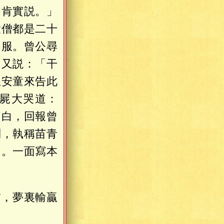
不肯實説。」
衆僧都是二十
不服。曾公尋
」又説：「干
想安童來告此
屍大哭道：
明白，回報曾
問，執稱苗青
了。一面寫本
肅，夢裏輸贏