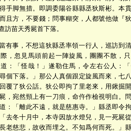
得手脚無措。即調委陽谷縣縣丞狄斯彬。本
而且方，不要錢；問事糊突，人都號他做『
查訪苗天秀屍首下落。
當有事，不想這狄縣丞率領一行人，巡訪到
之際，忽見馬頭前起一陣旋風，團團不散，只
丞道：「怪哉！」遂勒住馬，令左右公人：「
尋個下落。」那公人真個跟定旋風而來，七
回覆了狄公話。狄公即拘了里老來，用鍬掘
屍，宛然頸上有一刀痕，命仵作檢視明白。
道：「離此不遠，就是慈惠寺。」縣丞即令
「去冬十月中，本寺因放水燈兒，見一死屍
長老慈悲，故收而埋之。不知爲何而死。」