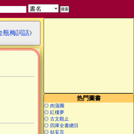
金瓶梅詞話
》
热門圖書
◎ 肉蒲團
◎ 紅樓夢
◎ 古文觀止
◎ 四庫全書總目
◎ 姑妄言