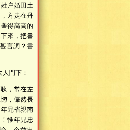
百姓户婚田土
了，方走在丹
手舉得高高的
典下來，把書
甚言詞？書
大人門下：
耿耿，常在左
恍惚，儼然長
，年兄省親南
賀！惟年兄忠
論。今兹出