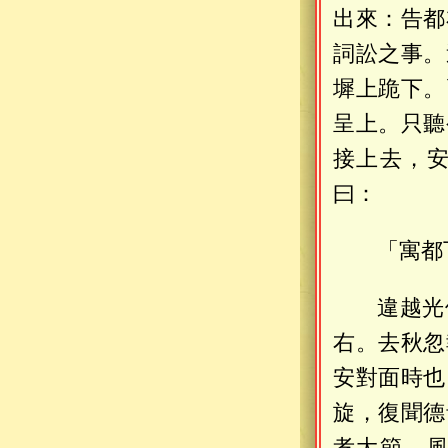
出來：告都
詞訟之事。
墀上跪下。
呈上。只聽
接上去，
曰：
「寓都
違越光
右。去秋忽
安對面時也
旋，復聞德
孝大節，