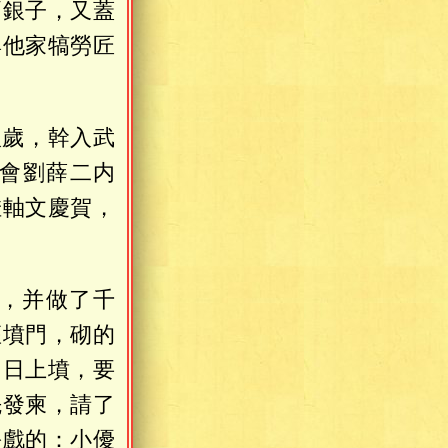
兩銀子，又蓋
與他家犒勞匠
八歲，幹入武
會劉薛二内
挂軸文慶賀，
，并做了千
座墳門，砌的
明日上墳，要
先發柬，請了
扮戲的：小優