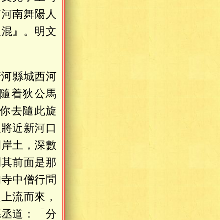
貫河南舞陽人
狄混』。明文
清河縣城西河
隨着狄公馬
你去隨此旋
八將近新河口
開岸土，深數
問其前面是那
拘寺中僧行問
從上流而來，
縣丞道：「分