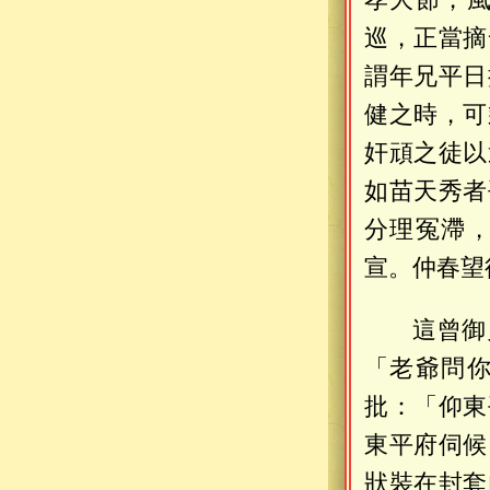
巡，正當摘
謂年兄平日
健之時，可
奸頑之徒以
如苗天秀者
分理冤滯
宣。仲春望
這曾御
「老爺問
批：「仰東
東平府伺候
狀裝在封套