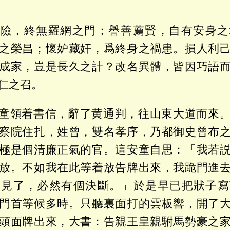
險，終無羅網之門；譽善薦賢，自有安身之
之榮昌；懷妒藏奸，爲終身之禍患。損人利
成家，豈是長久之計？改名異體，皆因巧語
仁之召。
童領着書信，辭了黄通判，往山東大道而來
察院住扎，姓曾，雙名孝序，乃都御史曾布
極是個清廉正氣的官。這安童自思：「我若
放。不如我在此等着放告牌出來，我跪門進
爹見了，必然有個決斷。」於是早已把狀子寫
門首等候多時。只聽裏面打的雲板響，開了
頭面牌出來，大書：告親王皇親駙馬勢豪之