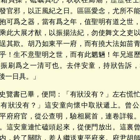
發官邪，以正風紀之日。區區愛念，尤所不
抱可爲之器，當有爲之年，值聖明有道之世
乘此大展才猷，以振揚法紀，勿使舞文之吏
逞其欺。胡乃如東平一府，而有撓大法如苗
乎！生不意聖明之世，而有此魍魎！年兄巡
，振刷爲之一清可也。去伴安童，持狀告訴，
後一日具。」
史覽書已畢，便問：「有狀没有？」左右慌
你有狀没有？」這安童向懷中取狀遞上。曾公
平府府官，從公查明，驗相屍首，連卷詳報
。這安童連忙磕頭起來，從便門放出。這裏
内，鈐了關防，差人繼送東平府來。府尹胡