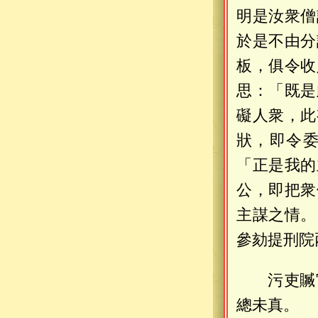
明是汝衆僧
於是不由分
板，俱令收
思：「既是
礙人衆，此
狀，即令
「正是我的
公，即把衆
主謀之情。
參劾提刑院
污吏贓
總未真。