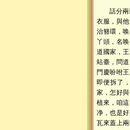
話分兩
衣服，與他
治簪環，唤
丫頭，名唤
道國家，王
站臺，問道
門慶吩咐王
即便拆了
家，怎好與
植來，咱這
净，也是好
瓦來蓋上兩