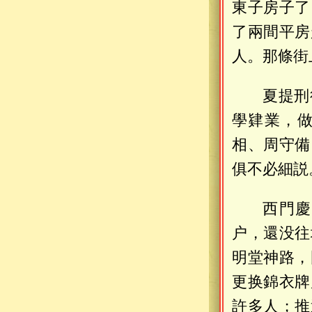
東子房子了
了兩間平房
人。那條街
夏提刑
學肄業，
相、周守備
俱不必細説
西門慶
户，還没往
明堂神路，
更换錦衣牌
許多人；推