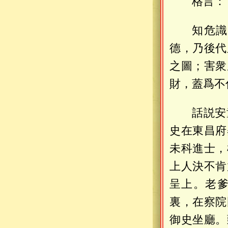
格言：
知危識
德，乃後代
之圖；害衆
財，蓋爲不
話説安
史在東昌府
未科進士，
上人決不肯
呈上。老
裏，在察院
御史坐廳。