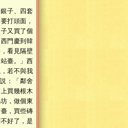
兩銀子、四套
着要打頭面，
銀子又買了個
，西門慶到韓
去，看見隔壁
家站臺。」西
説，若不與我
説：「鄰舍
廟上買幾根木
馬坊，做個東
站臺，買些磚
倒不好了，是