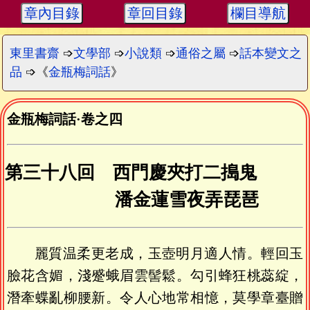
章內目錄
章回目錄
欄目導航
東里書齋
➩
文學部
➩
小說類
➩
通俗之屬
➩
話本變文之
品
➩《
金瓶梅詞話
》
金瓶梅詞話
·
卷之四
第三十八回 西門慶夾打二搗鬼
潘金蓮雪夜弄琵琶
麗質温柔更老成，玉壺明月適人情。輕回玉
臉花含媚，淺蹙蛾眉雲髻鬆。勾引蜂狂桃蕊綻，
潛牽蝶亂柳腰新。令人心地常相憶，莫學章臺贈