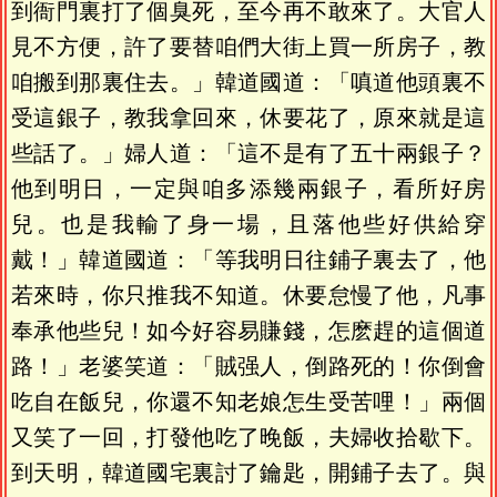
到衙門裏打了個臭死，至今再不敢來了。大官人
見不方便，許了要替咱們大街上買一所房子，教
咱搬到那裏住去。」韓道國道：「嗔道他頭裏不
受這銀子，教我拿回來，休要花了，原來就是這
些話了。」婦人道：「這不是有了五十兩銀子？
他到明日，一定與咱多添幾兩銀子，看所好房
兒。也是我輸了身一場，且落他些好供給穿
戴！」韓道國道：「等我明日往鋪子裏去了，他
若來時，你只推我不知道。休要怠慢了他，凡事
奉承他些兒！如今好容易賺錢，怎麽趕的這個道
路！」老婆笑道：「賊强人，倒路死的！你倒會
吃自在飯兒，你還不知老娘怎生受苦哩！」兩個
又笑了一回，打發他吃了晚飯，夫婦收拾歇下。
到天明，韓道國宅裏討了鑰匙，開鋪子去了。與