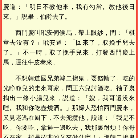
慶道：「明日不教他來，我有勾當。教他後日
來。」説畢，伯爵去了。
西門慶叫玳安伺候馬，帶上眼紗，問：「棋
童去没有？」玳安道：「回來了，取挽手兒去
了。」不一時，取了挽手兒來，打發西門慶上
馬，逕往牛皮巷來。
不想韓道國兄弟韓二搗鬼，耍錢輸了。吃的
光睁睁兒的走來哥家，問王六兒討酒吃。袖子裏
掏出一條小腸兒來，説道：「嫂，我哥還没來
哩。我和你吃壺燒酒。」那婦人恐怕西門慶來，
又見老馮在厨下，不去兜攬他，説道：「我是不
吃。你要吃，拿過一邊吃去，我那裏耐煩！你哥
不在家，招是招非的又來做什麽！」那韓二搗鬼