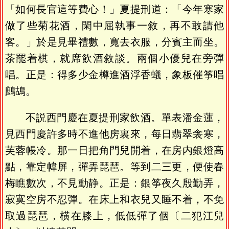
「如何長官這等費心！」夏提刑道：「今年寒家
做了些菊花酒，閑中屈執事一敘，再不敢請他
客。」於是見畢禮數，寬去衣服，分賓主而坐。
茶罷着棋，就席飲酒敘談。兩個小優兒在旁彈
唱。正是：得多少金樽進酒浮香蟻，象板催筝唱
鷓鴣。
不説西門慶在夏提刑家飲酒。單表潘金蓮，
見西門慶許多時不進他房裏來，每日翡翠衾寒，
芙蓉帳冷。那一日把角門兒開着，在房内銀燈高
點，靠定幃屏，彈弄琵琶。等到二三更，便使春
梅瞧數次，不見動静。正是：銀筝夜久殷勤弄，
寂寞空房不忍彈。在床上和衣兒又睡不着，不免
取過琵琶，横在膝上，低低彈了個〔二犯江兒