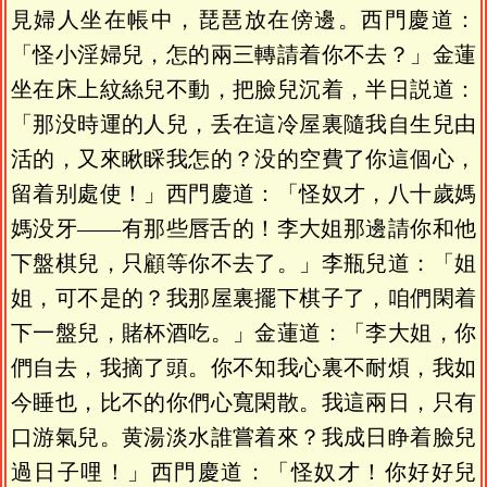
見婦人坐在帳中，琵琶放在傍邊。西門慶道：
「怪小淫婦兒，怎的兩三轉請着你不去？」金蓮
坐在床上紋絲兒不動，把臉兒沉着，半日説道：
「那没時運的人兒，丢在這冷屋裏隨我自生兒由
活的，又來瞅睬我怎的？没的空費了你這個心，
留着别處使！」西門慶道：「怪奴才，八十歲媽
媽没牙——有那些唇舌的！李大姐那邊請你和他
下盤棋兒，只顧等你不去了。」李瓶兒道：「姐
姐，可不是的？我那屋裏擺下棋子了，咱們閑着
下一盤兒，賭杯酒吃。」金蓮道：「李大姐，你
們自去，我摘了頭。你不知我心裏不耐煩，我如
今睡也，比不的你們心寬閑散。我這兩日，只有
口游氣兒。黄湯淡水誰嘗着來？我成日睁着臉兒
過日子哩！」西門慶道：「怪奴才！你好好兒