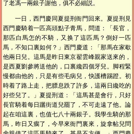
了老馮一兩銀子謝他，俱不必細説。
一日，西門慶同夏提刑衙門回來。夏提刑見
西門慶騎着一匹高頭點子青馬，問道：「長官，
那匹白馬怎的不騎，又换了這匹馬？倒好一匹
馬，不知口裏如何？」西門慶道：「那馬在家歇
他兩日兒。這馬是昨日東京翟雲峰親家送來的，
是西夏劉參將送他的，口裏纔四個牙兒。脚程緊
慢都由他的，只是有些毛病兒，快護槽踢蹬。初
時着了路上走，把膘息跌了許多，這兩日纔吃的
好些兒了。」夏提刑道：「這馬甚是會行，只好
長官騎着每日躧街道兒罷了，不可走遠了他。論
起在咱這裏，也值七八十兩銀子。我學生騎的那
馬，昨日又瘸了，今早來衙門裏來，旋拿帖兒問
舍親借了這匹馬騎來了，甚是不方便。」西門慶