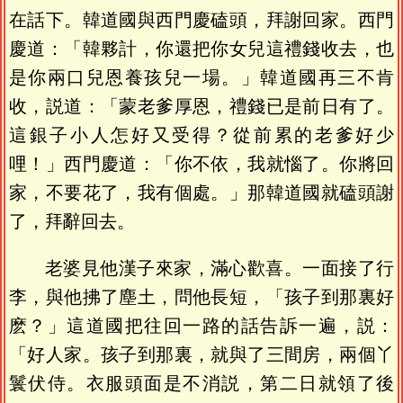
在話下。韓道國與西門慶磕頭，拜謝回家。西門
慶道：「韓夥計，你還把你女兒這禮錢收去，也
是你兩口兒恩養孩兒一場。」韓道國再三不肯
收，説道：「蒙老爹厚恩，禮錢已是前日有了。
這銀子小人怎好又受得？從前累的老爹好少
哩！」西門慶道：「你不依，我就惱了。你將回
家，不要花了，我有個處。」那韓道國就磕頭謝
了，拜辭回去。
老婆見他漢子來家，滿心歡喜。一面接了行
李，與他拂了塵土，問他長短，「孩子到那裏好
麽？」這道國把往回一路的話告訴一遍，説：
「好人家。孩子到那裏，就與了三間房，兩個丫
鬟伏侍。衣服頭面是不消説，第二日就領了後