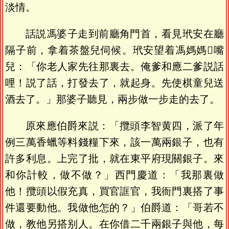
淡情。
話説馮婆子走到前廳角門首，看見玳安在廳
隔子前，拿着茶盤兒伺候。玳安望着馮媽媽𢫓嘴
兒：「你老人家先往那裏去。俺爹和應二爹説話
哩！説了話，打發去了，就起身。先使棋童兒送
酒去了。」那婆子聽見，兩步做一步走的去了。
原來應伯爵來説：「攬頭李智黄四，派了年
例三萬香蠟等料錢糧下來，該一萬兩銀子，也有
許多利息。上完了批，就在東平府現關銀子。來
和你計較，做不做？」西門慶道：「我那裏做
他！攬頭以假充真，買官誆官，我衙門裏搭了事
件還要動他。我做他怎的？」伯爵道：「哥若不
做，教他另搭别人。在你借二千兩銀子與他，每