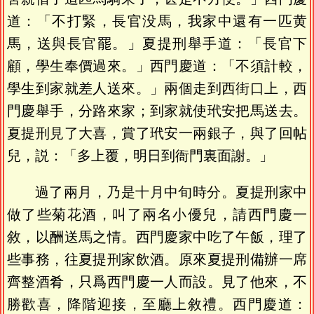
道：「不打緊，長官没馬，我家中還有一匹黄
馬，送與長官罷。」夏提刑舉手道：「長官下
顧，學生奉價過來。」西門慶道：「不須計較，
學生到家就差人送來。」兩個走到西街口上，西
門慶舉手，分路來家；到家就使玳安把馬送去。
夏提刑見了大喜，賞了玳安一兩銀子，與了回帖
兒，説：「多上覆，明日到衙門裏面謝。」
過了兩月，乃是十月中旬時分。夏提刑家中
做了些菊花酒，叫了兩名小優兒，請西門慶一
敘，以酬送馬之情。西門慶家中吃了午飯，理了
些事務，往夏提刑家飲酒。原來夏提刑備辦一席
齊整酒肴，只爲西門慶一人而設。見了他來，不
勝歡喜，降階迎接，至廳上敘禮。西門慶道：