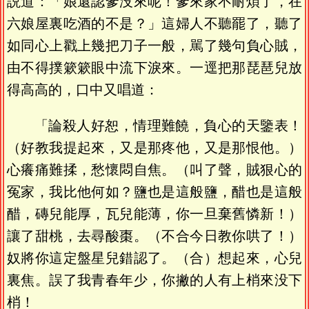
説道：「娘還認爹没來呢！爹來家不耐煩了，在
六娘屋裏吃酒的不是？」這婦人不聽罷了，聽了
如同心上戳上幾把刀子一般，駡了幾句負心賊，
由不得撲簌簌眼中流下淚來。一逕把那琵琶兒放
得高高的，口中又唱道：
「論殺人好恕，情理難饒，負心的天鑒表！
（好教我提起來，又是那疼他，又是那恨他。）
心癢痛難揉，愁懷悶自焦。（叫了聲，賊狠心的
冤家，我比他何如？鹽也是這般鹽，醋也是這般
醋，磚兒能厚，瓦兒能薄，你一旦棄舊憐新！）
讓了甜桃，去尋酸棗。（不合今日教你哄了！）
奴將你這定盤星兒錯認了。（合）想起來，心兒
裏焦。誤了我青春年少，你撇的人有上梢來没下
梢！