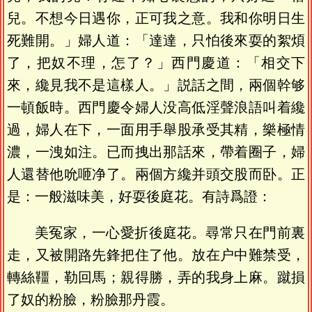
兒。不想今日遇你，正可我之意。我和你明日生
死難開。」婦人道：「達達，只怕後來耍的絮煩
了，把奴不理，怎了？」西門慶道：「相交下
來，纔見我不是這樣人。」説話之間，兩個幹够
一頓飯時。西門慶令婦人没高低淫聲浪語叫着纔
過，婦人在下，一面用手舉股承受其精，樂極情
濃，一洩如注。已而拽出那話來，帶着圈子，婦
人還替他吮咂净了。兩個方纔并頭交股而卧。正
是：一般滋味美，好耍後庭花。有詩爲證：
美冤家，一心愛折後庭花。尋常只在門前裏
走，又被開路先鋒把住了他。放在户中難禁受，
轉絲韁，勒回馬；親得勝，弄的我身上麻。蹴損
了奴的粉臉，粉臉那丹霞。