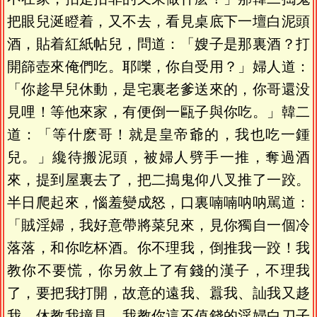
把眼兒涎瞪着，又不去，看見桌底下一壇白泥頭
酒，貼着紅紙帖兒，問道：「嫂子是那裏酒？打
開篩壺來俺們吃。耶嚛，你自受用？」婦人道：
「你趁早兒休動，是宅裏老爹送來的，你哥還没
見哩！等他來家，有便倒一甌子與你吃。」韓二
道：「等什麽哥！就是皇帝爺的，我也吃一鍾
兒。」纔待搬泥頭，被婦人劈手一推，奪過酒
來，提到屋裏去了，把二搗鬼仰八叉推了一跤。
半日爬起來，惱羞變成怒，口裏喃喃呐呐駡道：
「賊淫婦，我好意帶將菜兒來，見你獨自一個冷
落落，和你吃杯酒。你不理我，倒推我一跤！我
教你不要慌，你另敘上了有錢的漢子，不理我
了，要把我打開，故意的遠我、囂我、訕我又趍
我。休教我撞見，我教你這不值錢的淫婦白刀子