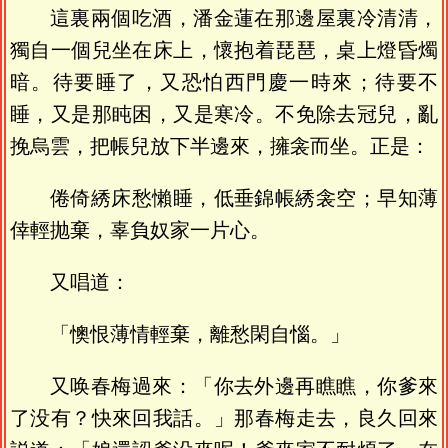
這裏兩個吃酒，潘金蓮在那邊屋裏冷清清，
獨自一個兒坐在床上，懷抱着琵琶，桌上燈昏燭
暗。待要睡了，又恐怕西門慶一時來；待要不
睡，又是那盹困，又是寒冷。不免除去冠兒，亂
挽烏雲，把帳兒放下半邊來，擁衾而坐。正是：
倦倚綉床愁懶睡，低垂錦帳綉衾空；早知薄
倖輕抛棄，辜負奴家一片心。
又唱道：
「懊恨薄情輕棄，離愁閑自惱。」
又唤春梅過來：「你去外邊再瞧瞧，你爹來
了没有？快來回我話。」那春梅走去，良久回來