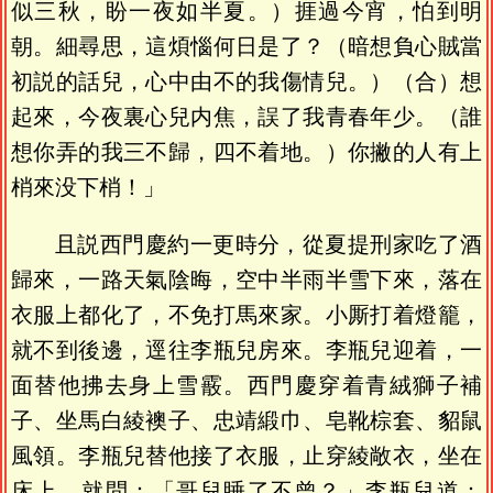
似三秋，盼一夜如半夏。）捱過今宵，怕到明
朝。細尋思，這煩惱何日是了？（暗想負心賊當
初説的話兒，心中由不的我傷情兒。）（合）想
起來，今夜裏心兒内焦，誤了我青春年少。（誰
想你弄的我三不歸，四不着地。）你撇的人有上
梢來没下梢！」
且説西門慶約一更時分，從夏提刑家吃了酒
歸來，一路天氣陰晦，空中半雨半雪下來，落在
衣服上都化了，不免打馬來家。小厮打着燈籠，
就不到後邊，逕往李瓶兒房來。李瓶兒迎着，一
面替他拂去身上雪霰。西門慶穿着青絨獅子補
子、坐馬白綾襖子、忠靖緞巾、皂靴棕套、貂鼠
風領。李瓶兒替他接了衣服，止穿綾敞衣，坐在
床上，就問：「哥兒睡了不曾？」李瓶兒道：