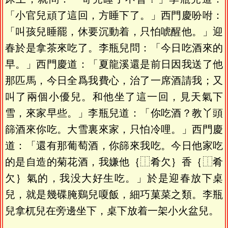
「小官兒頑了這回，方睡下了。」西門慶吩咐：
「叫孩兒睡罷，休要沉動着，只怕唬醒他。」迎
春於是拿茶來吃了。李瓶兒問：「今日吃酒來的
早。」西門慶道：「夏龍溪還是前日因我送了他
那匹馬，今日全爲我費心，治了一席酒請我；又
叫了兩個小優兒。和他坐了這一回，見天氣下
雪，來家早些。」李瓶兒道：「你吃酒？教丫頭
篩酒來你吃。大雪裏來家，只怕冷哩。」西門慶
道：「還有那葡萄酒，你篩來我吃。今日他家吃
的是自造的菊花酒，我嫌他｛⿰肴欠｝香｛⿰肴
欠｝氣的，我没大好生吃。」於是迎春放下桌
兒，就是幾碟腌鷄兒嗄飯，細巧菓菜之類。李瓶
兒拿杌兒在旁邊坐下，桌下放着一架小火盆兒。