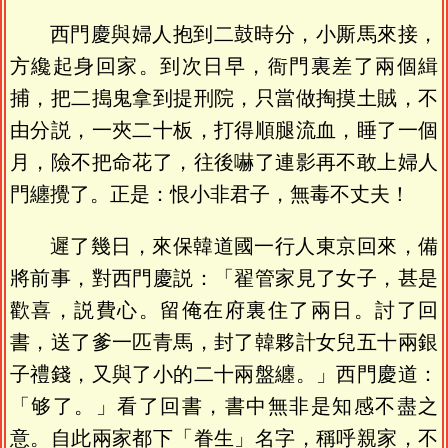
西門慶與婦人抱到二鼓時分，小厮馬來接，
方纔起身回家。到次日早，衙門裏差了兩個緝
捕，把二搗鬼拿到提刑院，只當做掏摸土賊，不
由分説，一夾二十板，打得順腿流血，睡了一個
月，險不把命花了，往後嚇了連影再不敢上婦人
門纏攪了。正是：恨小非君子，無毒不丈夫！
遲了幾日，來保韓道國一行人東京回來，備
將前事，對西門慶説：「翟管家見了女子，甚是
歡喜，説費心。留俺在府裏住了兩日。討了回
書，送了爹一匹青馬，封了韓夥計女兒五十兩銀
子禮錢，又與了小的二十兩盤纏。」西門慶道：
「够了。」看了回書，書中無非是知感不盡之
意。自此兩家都下「眷生」名字，稱呼親家，不