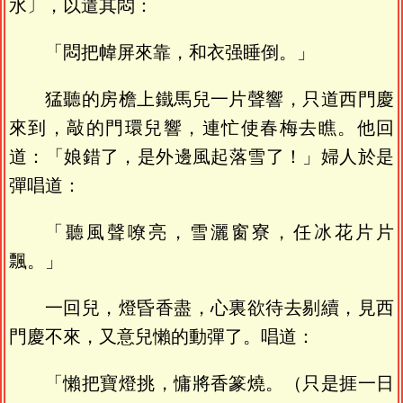
水〕，以遣其悶：
「悶把幃屏來靠，和衣强睡倒。」
猛聽的房檐上鐵馬兒一片聲響，只道西門慶
來到，敲的門環兒響，連忙使春梅去瞧。他回
道：「娘錯了，是外邊風起落雪了！」婦人於是
彈唱道：
「聽風聲嘹亮，雪灑窗寮，任冰花片片
飄。」
一回兒，燈昏香盡，心裏欲待去剔續，見西
門慶不來，又意兒懶的動彈了。唱道：
「懶把寶燈挑，慵將香篆燒。（只是捱一日