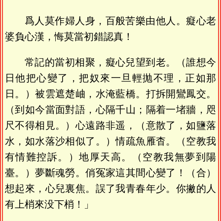
爲人莫作婦人身，百般苦樂由他人。癡心老
婆負心漢，悔莫當初錯認真！
常記的當初相聚，癡心兒望到老。（誰想今
日他把心變了，把奴來一旦輕抛不理，正如那
日。）被雲遮楚岫，水淹藍橋。打拆開鸞鳳交。
（到如今當面對語，心隔千山；隔着一堵牆，咫
尺不得相見。）心遠路非遥，（意散了，如鹽落
水，如水落沙相似了。）情疏魚雁杳。（空教我
有情難控訴。）地厚天高。（空教我無夢到陽
臺。）夢斷魂勞。俏冤家這其間心變了！（合）
想起來，心兒裏焦。誤了我青春年少。你撇的人
有上梢來没下梢！」