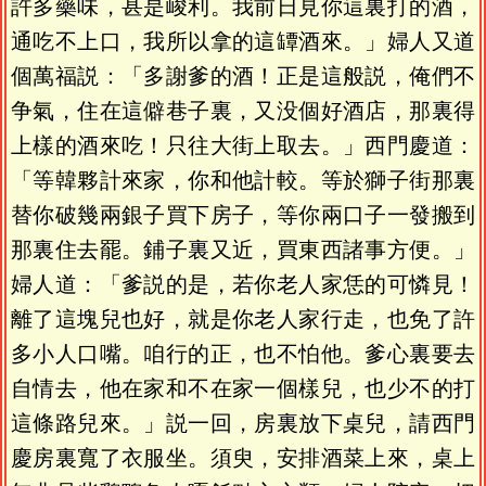
許多藥味，甚是峻利。我前日見你這裏打的酒，
通吃不上口，我所以拿的這罈酒來。」婦人又道
個萬福説：「多謝爹的酒！正是這般説，俺們不
争氣，住在這僻巷子裏，又没個好酒店，那裏得
上樣的酒來吃！只往大街上取去。」西門慶道：
「等韓夥計來家，你和他計較。等於獅子街那裏
替你破幾兩銀子買下房子，等你兩口子一發搬到
那裏住去罷。鋪子裏又近，買東西諸事方便。」
婦人道：「爹説的是，若你老人家恁的可憐見！
離了這塊兒也好，就是你老人家行走，也免了許
多小人口嘴。咱行的正，也不怕他。爹心裏要去
自情去，他在家和不在家一個樣兒，也少不的打
這條路兒來。」説一回，房裏放下桌兒，請西門
慶房裏寬了衣服坐。須臾，安排酒菜上來，桌上