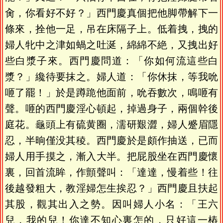
肏，你看好不好？」西門慶真個把他脚帶解下一
條來，拴他一足，吊在床隔子上。低着拽，拽的
婦人牝中之津如蝸之吐涎，綿綿不絶，又拽出好
些白漿子來。西門慶問道：「你如何流這些白
漿？」纔待要抹之。婦人道：「你休抹，等我吮
咂了罷！」於是蹲跪他面前，吮吞數次，鳴咂有
聲。咂的西門慶淫心頓起，掉過身子，兩個幹後
庭花。龜頭上有硫黄圈，濡研艱澀，婦人蹙眉隱
忍，半晌僅没其稜。西門慶於是頗作抽送，已而
婦人用手摸之，漸入大半。把屁股坐在西門慶懷
裏，回首流眸，作顫聲叫：「達達，慢着些！往
後越發粗大，教淫婦怎生挨忍？」西門慶且扶起
其股，觀其出入之勢。因叫婦人小名：「王六
兒，我的兒！你達不知心裏怎的，只好這一樁