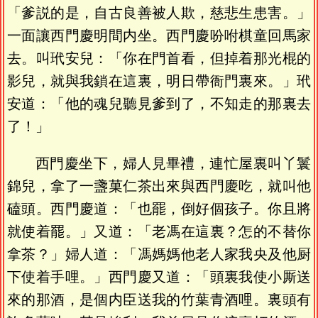
「爹説的是，自古良善被人欺，慈悲生患害。」
一面讓西門慶明間内坐。西門慶吩咐棋童回馬家
去。叫玳安兒：「你在門首看，但掉着那光棍的
影兒，就與我鎖在這裏，明日帶衙門裏來。」玳
安道：「他的魂兒聽見爹到了，不知走的那裏去
了！」
西門慶坐下，婦人見畢禮，連忙屋裏叫丫鬟
錦兒，拿了一盞菓仁茶出來與西門慶吃，就叫他
磕頭。西門慶道：「也罷，倒好個孩子。你且將
就使着罷。」又道：「老馮在這裏？怎的不替你
拿茶？」婦人道：「馮媽媽他老人家我央及他厨
下使着手哩。」西門慶又道：「頭裏我使小厮送
來的那酒，是個内臣送我的竹葉青酒哩。裏頭有