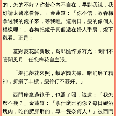
的，怎的不好？你若心内不自在，早對我説，我
好請太醫來看你。」金蓮道：「你不信，教春梅
拿過我的鏡子來，等我瞧。這兩日，瘦的像個人
模樣哩！」春梅把鏡子真個遞在婦人手裏，燈下
觀看。正是：
羞對菱花試新妝，爲郎憔悴减容光；閉門不
管閑風月，任您梅花自主張。
「羞把菱花來照，蛾眉懶去掃。暗消磨了精
神，折損了丰標，瘦伶仃不甚好。」
西門慶拿過鏡子，也照了照，説道：「我怎
麽不瘦？」金蓮道：「拿什麽比的你？每日碗酒
塊肉，吃的肥胖胖的，專一隻奈何人！」被西門