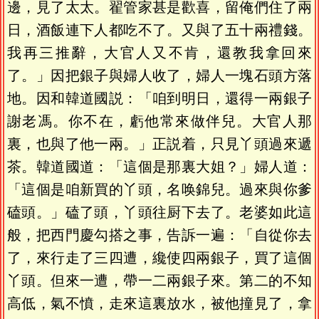
邊，見了太太。翟管家甚是歡喜，留俺們住了兩
日，酒飯連下人都吃不了。又與了五十兩禮錢。
我再三推辭，大官人又不肯，還教我拿回來
了。」因把銀子與婦人收了，婦人一塊石頭方落
地。因和韓道國説：「咱到明日，還得一兩銀子
謝老馮。你不在，虧他常來做伴兒。大官人那
裏，也與了他一兩。」正説着，只見丫頭過來遞
茶。韓道國道：「這個是那裏大姐？」婦人道：
「這個是咱新買的丫頭，名唤錦兒。過來與你爹
磕頭。」磕了頭，丫頭往厨下去了。老婆如此這
般，把西門慶勾搭之事，告訴一遍：「自從你去
了，來行走了三四遭，纔使四兩銀子，買了這個
丫頭。但來一遭，帶一二兩銀子來。第二的不知
高低，氣不憤，走來這裏放水，被他撞見了，拿