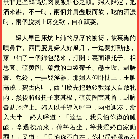
無非是些鷄鴨魚肉嗄飯點心之類。婦人陪定，把
酒來斟。不一時，兩個并肩叠股而飲，吃的酒濃
時，兩個脱剥上床交歡，自在頑耍。
婦人早已床炕上鋪的厚厚的被褥，被裏熏的
噴鼻香。西門慶見婦人好風月，一逕要打動他，
家中袖了一個錦包兒來，打開：裏面銀托子、相
思套、硫黄圈、藥煮的白綾帶子、懸玉環、封臍
膏、勉鈴，一弄兒淫器。那婦人仰卧枕上，玉腿
高蹺，鷄舌内吐，西門慶先把勉鈴教婦人自放牝
内，然後將銀托子束其根，硫黄圈套其首，封臍
膏貼於臍上。婦人以手導入牝中，兩相迎凑，漸
入大半。婦人呼道：「達達，我只怕你蹲的腿
酸，拿過枕頭來，你墊着坐，等我淫婦自家動
罷！」又道：「只怕你不自在，你把淫婦腿吊着