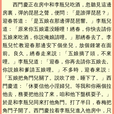
西門慶正在房中和李瓶兒吃酒，忽聽見這邊
房裏，彈的琵琶之聲，便問：「是誰彈琵琶？」
迎春答道：「是五娘在那邊彈琵琶響。」李瓶兒
道：「原來你五娘還没睡哩！綉春，你快去請你
五娘來吃酒，你説俺娘請哩。」那綉春去了。李
瓶兒忙教迎春那邊安下個坐兒，放個鍾箸在面
前。良久，綉春走來説：「五娘摘了頭，不來
哩。」李瓶兒道：「迎春，你再去請你五娘去。
你説娘和爹請五娘哩。」不多時，迎春來説：
「五娘把角門兒關了。説吹了燈，睡下了。」西
門慶道：「休要信他小淫婦兒。等我和你兩個拉
他去，務要把他拉了來，咱和他下盤棋耍子。」
於是和李瓶兒同來打他角門。打了半日，春梅把
角門子開了。西門慶拉着李瓶兒進入他房中，只