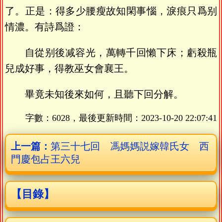
了。正是：得多少腰瘦故知閑事惱，淚痕只爲别
情濃。有詩爲證：
自從别後减容光，萬轉千回懶下床；虧殺瓶
兒成好事，得教巫女會襄王。
畢竟未知後來如何，且聽下回分解。
字數：6028，最後更新時間：
2023-10-20 22:07:41
上一篇：
第三十七回 馮媽媽説嫁韓氏女 西
門慶包占王六兒
【目錄】