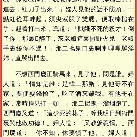
進去，紅刀子出來！」婦人見他的話不防頭，一
點紅從耳畔起，須臾紫脹了雙腮。便取棒槌在
手，趕着打出來，駡道：「賊餓不死的殺才！倒
了你，那裏𠳹醉了，來老娘這裏撒野火兒！老娘
手裏饒你不過！」那二搗鬼口裏喇喇哩哩駡淫
婦，直駡出門去。
不想西門慶正騎馬來，見了他，問是誰。婦
人道：「情知是誰：是韓二那厮，見他哥不在
家，要便耍錢輸了，吃了酒來毆我。有他哥在
家，常時撞見打一頓。」那二搗鬼一溜烟跑了。
西門慶又道：「這少死的花子，等我明日到衙門
裏與他做功德！」婦人道：「又教爹惹惱。」西
門慶道：「你不知，休要慣了他。」婦人道：