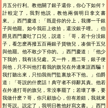
月五分行利。教他關了銀子還你，你心下如何？
計較定了，我對他説，教他兩個明日拿文書
來。」西門慶道：「既是你的分上，我挪一千銀
子與他罷。如今我莊上收拾，還没銀子哩。」伯
爵見西門慶吐了口兒，説道：「哥，若十分没銀
子，看怎麽再撥五百兩銀子貨物兒，凑個千五兒
與他罷。他不敢少下你的。」西門慶道：「他少
下我的，我有法兒處。又一件，應二哥，銀子便
與他，只不叫他打着我的旗兒在外邊東誆西騙！
我打聽出來，只怕我衙門監裏放不下他。」伯爵
道：「哥説的什麽話！典守者不得辭其責。他若
在外邊打哥的旗兒，常没事罷了；若壞了事，要
我做什麽？哥，你只顧放心，但有差錯，我就來
對哥説。説定了，我明日教他好寫文書。」西門