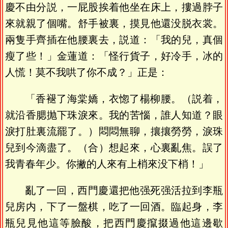
慶不由分説，一屁股挨着他坐在床上，摟過脖子
來就親了個嘴。舒手被裏，摸見他還没脱衣裳。
兩隻手齊插在他腰裏去，説道：「我的兒，真個
瘦了些！」金蓮道：「怪行貨子，好冷手，冰的
人慌！莫不我哄了你不成？」正是：
「香褪了海棠嬌，衣惚了楊柳腰。（説着，
就沿香腮抛下珠淚來。我的苦惱，誰人知道？眼
淚打肚裏流罷了。）悶悶無聊，攘攘勞勞，淚珠
兒到今滴盡了。（合）想起來，心裏亂焦。誤了
我青春年少。你撇的人來有上梢來没下梢！」
亂了一回，西門慶還把他强死强活拉到李瓶
兒房内，下了一盤棋，吃了一回酒。臨起身，李
瓶兒見他這等臉酸，把西門慶攛掇過他這邊歇