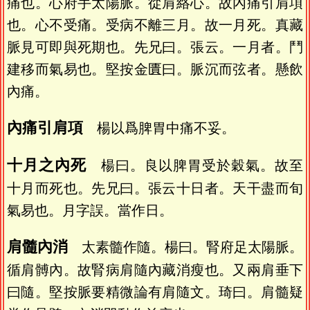
痛也。心府手太陽脈。從肩絡心。故內痛引肩項
也。心不受痛。受病不離三月。故一月死。真藏
脈見可即與死期也。先兄曰。張云。一月者。鬥
建移而氣易也。堅按金匱曰。脈沉而弦者。懸飲
內痛。
內痛引肩項
楊以爲脾胃中痛不妥。
十月之內死
楊曰。良以脾胃受於穀氣。故至
十月而死也。先兄曰。張云十日者。天干盡而旬
氣易也。月字誤。當作日。
肩髓內消
太素髓作隨。楊曰。腎府足太陽脈。
循肩髆內。故腎病肩隨內藏消瘦也。又兩肩垂下
曰隨。堅按脈要精微論有肩隨文。琦曰。肩髓疑