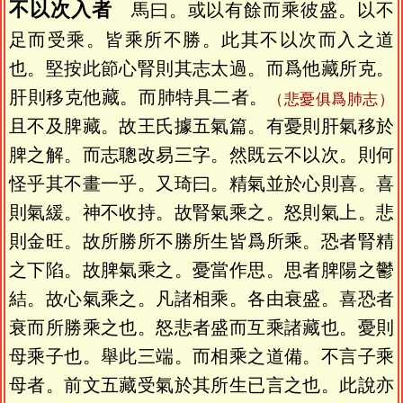
不以次入者
馬曰。或以有餘而乘彼盛。以不
足而受乘。皆乘所不勝。此其不以次而入之道
也。堅按此節心腎則其志太過。而爲他藏所克。
肝則移克他藏。而肺特具二者。
（悲憂俱爲肺志）
且不及脾藏。故王氏據五氣篇。有憂則肝氣移於
脾之解。而志聰改易三字。然既云不以次。則何
怪乎其不畫一乎。又琦曰。精氣並於心則喜。喜
則氣緩。神不收持。故腎氣乘之。怒則氣上。悲
則金旺。故所勝所不勝所生皆爲所乘。恐者腎精
之下陷。故脾氣乘之。憂當作思。思者脾陽之鬱
結。故心氣乘之。凡諸相乘。各由衰盛。喜恐者
衰而所勝乘之也。怒悲者盛而互乘諸藏也。憂則
母乘子也。舉此三端。而相乘之道備。不言子乘
母者。前文五藏受氣於其所生已言之也。此說亦