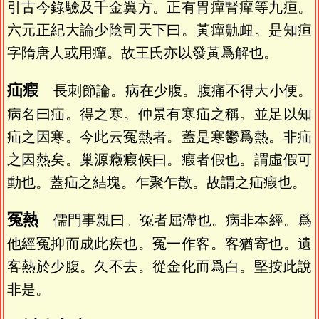
引古今錄驗及千金翼方。正有胃癉腎癉等九疸。
六元正紀大論少陰司天下曰。黃癉鼽衄。是知疸
字隋唐人或用癉。故王氏亦以發黃爲解也。
疝瘕
長刺節論。病在少腹。腹痛不得大小便。
病名曰疝。得之寒。仲景有寒疝之稱。並足以知
疝之因寒。今此云冤熱者。蓋是寒鬱爲熱。非疝
之因熱矣。巢源癥瘕候曰。瘕者假也。謂虛假可
動也。蓋疝之結塊。乍聚乍散。故謂之疝瘕也。
冤熱
儒門事親曰。冤者屈滯也。病非本經。爲
他經冤抑而成此疾也。冤一作客。客猶寄也。遺
客熱於少腹。久不去。從金化而爲白。堅按此說
非是。