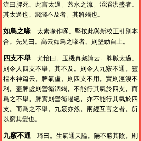
流曰脾死。此言太過。蓋水之流。滔滔洪盛者。
其太過也。濺濺不及者。其將竭也。
如鳥之喙
太素喙作啄。堅按此與新校正引別本
合。先兄曰。高云如鳥之喙者。則堅勁自止。
四支不舉
尤怡曰。玉機真藏論云。脾脈太過。
則令人四支不舉。其不及。則令人九竅不通。靈
樞本神篇云。脾氣虛。則四支不用。實則涇溲不
利。蓋脾虛則營衛涸竭。不能行其氣於四支。而
爲之不舉。脾實則營衛遏絕。亦不能行其氣於四
支。而爲之不舉。九竅亦然。兩經互言之者。所
以窮其變也。
九竅不通
琦曰。生氣通天論。陽不勝其陰。則