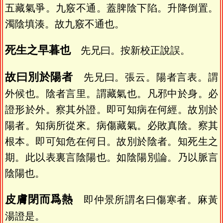
五藏氣爭。九竅不通。蓋脾陰下陷。升降倒置。
濁陰填湊。故九竅不通也。
死生之早暮也
先兄曰。按新校正說誤。
故曰別於陽者
先兄曰。張云。陽者言表。謂
外候也。陰者言里。謂藏氣也。凡邪中於身。必
證形於外。察其外證。即可知病在何經。故別於
陽者。知病所從來。病傷藏氣。必敗真陰。察其
根本。即可知危在何日。故別於陰者。知死生之
期。此以表裏言陰陽也。如陰陽別論。乃以脈言
陰陽也。
皮膚閉而爲熱
即仲景所謂名曰傷寒者。麻黃
湯證是。