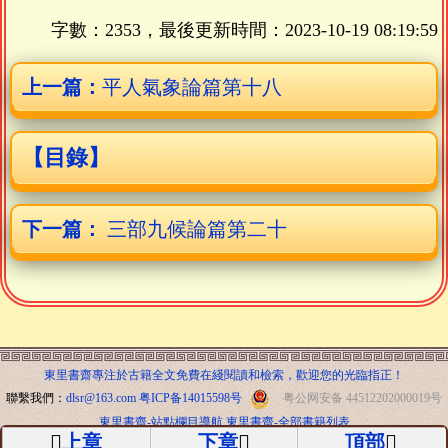
字數：2353，最後更新時間：
2023-10-19 08:19:59
上一篇：
平人氣象論篇第十八
【目錄】
下一篇：
三部九候論篇第二十
東里書齋專注於古籍全文免費在綫閱讀和檢索，歡迎您的光臨指正！
聯繫我們：
dlsr@163.com
粤ICP备14015598号
粤公网安备 44512202000019号
東里書齋-站點欄目導航
東里書齋-全部書籍列表
上章
下章
頂部