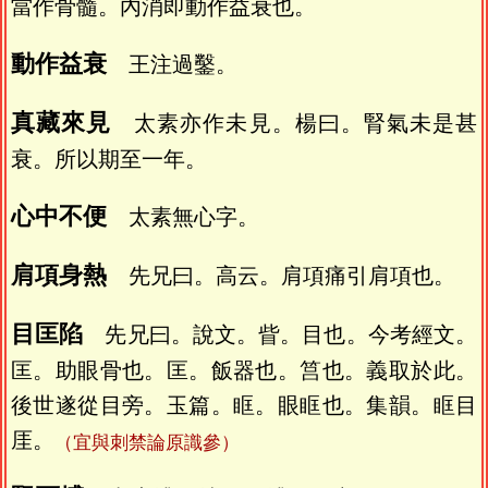
當作骨髓。內消即動作益衰也。
動作益衰
王注過鑿。
真藏來見
太素亦作未見。楊曰。腎氣未是甚
衰。所以期至一年。
心中不便
太素無心字。
肩項身熱
先兄曰。高云。肩項痛引肩項也。
目匡陷
先兄曰。說文。眥。目也。今考經文。
匡。助眼骨也。匡。飯器也。筥也。義取於此。
後世遂從目旁。玉篇。眶。眼眶也。集韻。眶目
厓。
（宜與刺禁論原識參）