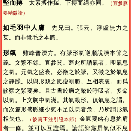
堅而搏
太素搏作揣。下搏而絕亦同。
（宜參脈
要精微論）
如毛羽中人膚
先兄曰。張云。浮虛無力之
甚。而非微毛之本體。
形氣
雞峰普濟方。有脈形氣逆順說演本節之
義。文繁不錄。宜參閱。蓋此所謂氣者。即氣息
之氣。元氣之盛衰。必徵之於脈。又徵之於氣息
之靜躁。以與形貌之肥瘦剛脆。互相表裏。而爲
診察之緊要矣。且古書於病之繫於呼吸者。多命
以氣。上文胸中氣滿。其氣動形。俱氣息之謂。
而次篇形盛脈細少氣不足以息者危。乃所謂形氣
相失也。
金匱要略有息搖肩
（彼篇王注引證本節）
者一條。並可以互證焉。論語鄉黨屏氣似不息