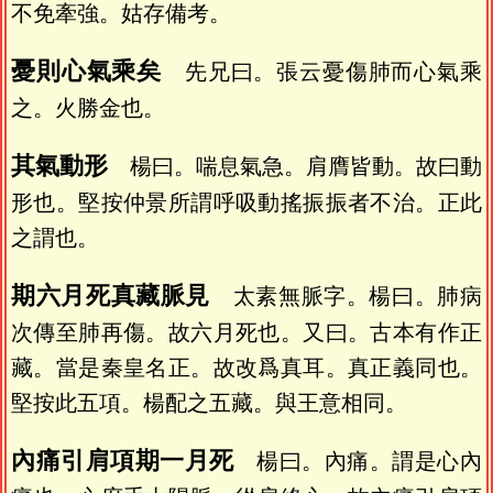
不免牽強。姑存備考。
憂則心氣乘矣
先兄曰。張云憂傷肺而心氣乘
之。火勝金也。
其氣動形
楊曰。喘息氣急。肩膺皆動。故曰動
形也。堅按仲景所謂呼吸動搖振振者不治。正此
之謂也。
期六月死真藏脈見
太素無脈字。楊曰。肺病
次傳至肺再傷。故六月死也。又曰。古本有作正
藏。當是秦皇名正。故改爲真耳。真正義同也。
堅按此五項。楊配之五藏。與王意相同。
內痛引肩項期一月死
楊曰。內痛。謂是心內