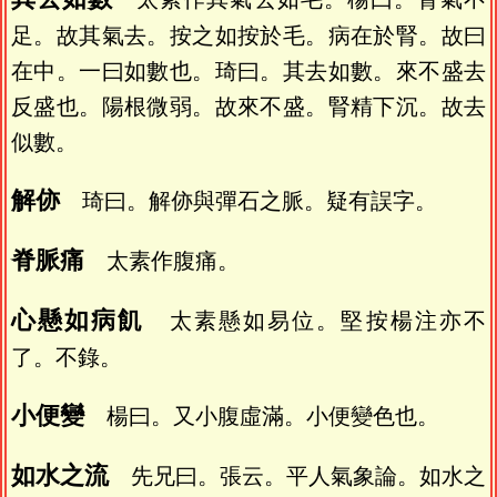
足。故其氣去。按之如按於毛。病在於腎。故曰
在中。一曰如數也。琦曰。其去如數。來不盛去
反盛也。陽根微弱。故來不盛。腎精下沉。故去
似數。
解㑊
琦曰。解㑊與彈石之脈。疑有誤字。
脊脈痛
太素作腹痛。
心懸如病飢
太素懸如易位。堅按楊注亦不
了。不錄。
小便變
楊曰。又小腹虛滿。小便變色也。
如水之流
先兄曰。張云。平人氣象論。如水之