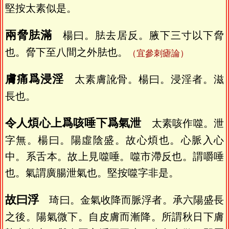
堅按太素似是。
兩脅胠滿
楊曰。胠去居反。腋下三寸以下脅
也。脅下至八間之外胠也。
（宜參刺瘧論）
膚痛爲浸淫
太素膚訛骨。楊曰。浸淫者。滋
長也。
令人煩心上爲咳唾下爲氣泄
太素咳作噬。泄
字無。楊曰。陽虛陰盛。故心煩也。心脈入心
中。系舌本。故上見噬唾。噬市滯反也。謂嚼唾
也。氣謂廣腸泄氣也。堅按噬字非是。
故曰浮
琦曰。金氣收降而脈浮者。承六陽盛長
之後。陽氣微下。自皮膚而漸降。所謂秋日下膚