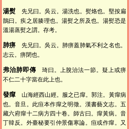
湯熨
先兄曰。吳云。湯洗也。熨烙也。堅按扁
鵲曰。疾之居腠理也。湯熨之所及也。湯熨恐是
溫湯蒸熨之謂。存考。
肺痹
先兄曰。吳云。肺痹蓋肺氣不利之名也。
志云。痹閉也。
弗治肺即傳
琦曰。上脫治法一節。疑上或痹
不仁二十字當在此上也。
發癉
山海經西山經。服之已癉。郭注。黃癉病
也。音旦。此疸本作癉之明徵。漢書藝文志。五
藏六府癉十二病方四十卷。師古曰。癉黃病。音
丁韓反。外臺秘要引仲景傷寒論。疸或作癉。又