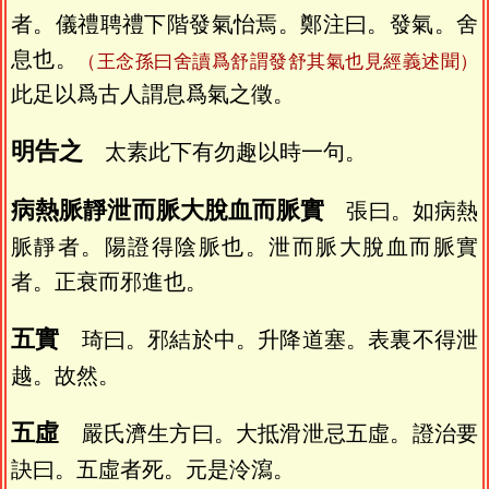
者。儀禮聘禮下階發氣怡焉。鄭注曰。發氣。舍
息也。
（王念孫曰舍讀爲舒謂發舒其氣也見經義述聞）
此足以爲古人謂息爲氣之徵。
明告之
太素此下有勿趣以時一句。
病熱脈靜泄而脈大脫血而脈實
張曰。如病熱
脈靜者。陽證得陰脈也。泄而脈大脫血而脈實
者。正衰而邪進也。
五實
琦曰。邪結於中。升降道塞。表裏不得泄
越。故然。
五虛
嚴氏濟生方曰。大抵滑泄忌五虛。證治要
訣曰。五虛者死。元是泠瀉。