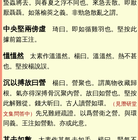
蟄蟲將去。與春夏之浮不同也。來急去散。即厭
厭聶聶。如落榆莢之義。非勁急散亂之謂。
中央堅兩傍虛
琦曰。即如循雞羽也。堅按此
據前篇王注。
慍慍然
太素作溫溫然。楊曰。溫溫然。熱不甚
也。堅按楊說誤。
沉以搏故曰營
楊曰。營聚也。謂萬物收藏歸
根。氣亦得深搏骨沉聚內營。故曰如營也。堅按
此解難從。錢大昕曰。古人讀營如環。
（見潛研堂
先兄難經疏證。以爲營衛之營。與環
文集問答中）
同義。王注如營動。亦或此意。
其去如數
太素作其氣去如毛。楊曰。腎氣不