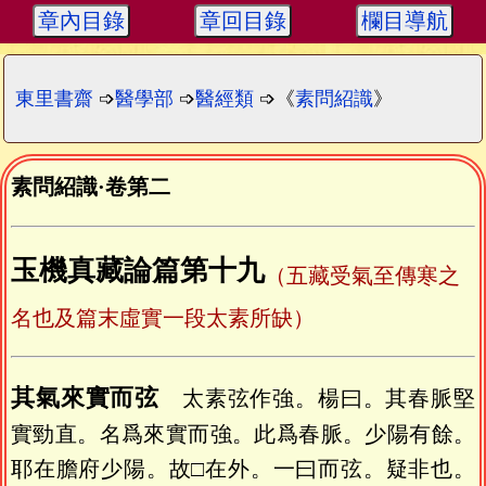
章內目錄
章回目錄
欄目導航
東里書齋
➩
醫學部
➩
醫經類
➩《
素問紹識
》
素問紹識
·
卷第二
玉機真藏論篇第十九
（五藏受氣至傳寒之
名也及篇末虛實一段太素所缺）
其氣來實而弦
太素弦作強。楊曰。其春脈堅
實勁直。名爲來實而強。此爲春脈。少陽有餘。
耶在膽府少陽。故□在外。一曰而弦。疑非也。