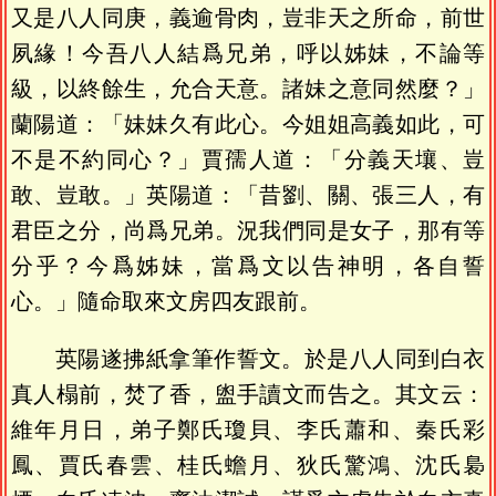
又是八人同庚，義逾骨肉，豈非天之所命，前世
夙緣！今吾八人結爲兄弟，呼以姊妹，不論等
級，以終餘生，允合天意。諸妹之意同然麼？」
蘭陽道：「妹妹久有此心。今姐姐高義如此，可
不是不約同心？」賈孺人道：「分義天壤、豈
敢、豈敢。」英陽道：「昔劉、關、張三人，有
君臣之分，尚爲兄弟。況我們同是女子，那有等
分乎？今爲姊妹，當爲文以告神明，各自誓
心。」隨命取來文房四友跟前。
英陽遂拂紙拿筆作誓文。於是八人同到白衣
真人榻前，焚了香，盥手讀文而告之。其文云：
維年月日，弟子鄭氏瓊貝、李氏蕭和、秦氏彩
鳳、賈氏春雲、桂氏蟾月、狄氏驚鴻、沈氏裊