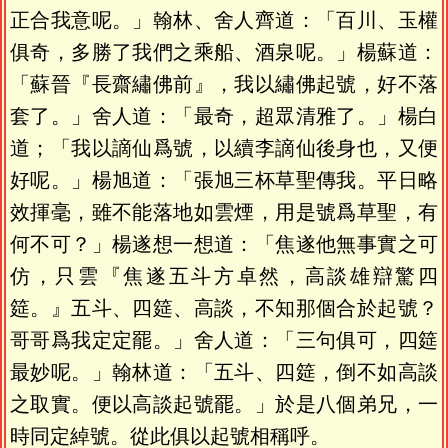
正合我意呢。」翰林、舍人齊道：「百川、玉權
俱奇，多勝了我們之乘船、酒泉呢。」楊蘇道：
「蘇晉『長齋繡佛前』，我以繡佛起號，好不落
套了。」舍人道：「最奇，超眾清雅了。」楊白
道；「我以謫仙爲號，以續李謫仙後身也，又便
好呢。」楊旭道：「張旭三杯草聖傳我。平日略
效揮毫，雖不能落地如雲煙，用是號爲草聖，有
何不可？」楊遂想一想道：「焦遂他無事實之可
仿，只雲『焦遂五斗方卓然，高談雄辯驚四
筵。』五斗、四筵、高談，不知那個合於起號？
哥哥爲我定定罷。」舍人道：「三句俱可，四筵
最妙呢。」翰林道：「五斗、四筵，倒不如高談
之取實。便以高談起號罷。」於是八個弟兄，一
時同定綽號。從此俱以起號相稱呼。