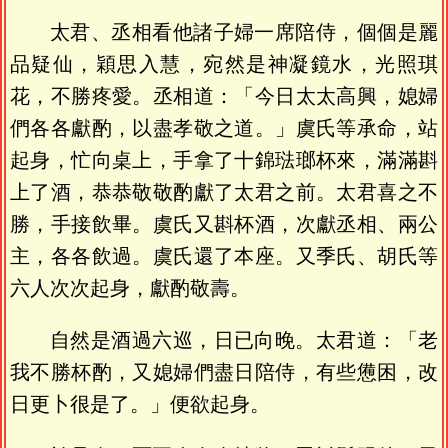
太君、丞相看他諸子婦一席陪侍，個個是麗
品疑仙，穎思入慧，宛然是神凝鏡水，光照琪
花，不勝疼愛。丞相道：「今日太太高興，媳婦
們各各獻酌，以盡孝敬之道。」虞氏等承命，站
起身，忙向桌上，手拿了十錦琺瑯杯來，滿滿斟
上了酒，恭恭敬敬酌獻了太君之前。太君喜之不
勝，手接飲畢。虞氏又斟杯酒，次獻丞相、兩公
主，各各飲過。虞氏還了本座。又季氏、胡氏等
六人次次起身，獻酌敬壽。
自然是酒過六巡，日已向晚。太君道：「老
我不勝杯酌，又媳婦們盡日陪侍，有些憊困，改
日更卜很是了。」便欲起身。