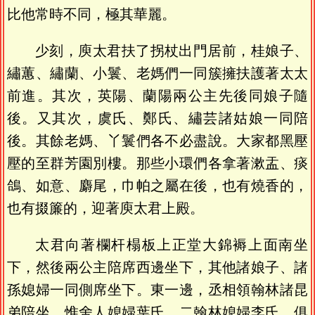
比他常時不同，極其華麗。
少刻，庾太君扶了拐杖出門居前，桂娘子、
繡蕙、繡蘭、小鬟、老媽們一同簇擁扶護著太太
前進。其次，英陽、蘭陽兩公主先後同娘子隨
後。又其次，虞氏、鄭氏、繡芸諸姑娘一同陪
後。其餘老媽、丫鬟們各不必盡說。大家都黑壓
壓的至群芳園別樓。那些小環們各拿著漱盂、痰
鴿、如意、麝尾，巾帕之屬在後，也有燒香的，
也有掇簾的，迎著庾太君上殿。
太君向著欄杆榻板上正堂大錦褥上面南坐
下，然後兩公主陪席西邊坐下，其他諸娘子、諸
孫媳婦一同側席坐下。東一邊，丞相領翰林諸昆
弟陪坐。惟舍人媳婦葉氏、二翰林媳婦李氏，俱