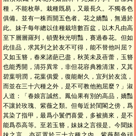
種，不能枚舉。栽種既易，又最長久。不獨各色
俱備。並有一株而開五色者。花之嬌豔，無過於
此。妹子每年總以佳種栽培數百盆，以木凡由高
至下層層羅列，頓覺秋光明豔，賽過春花。但如
此佳品，求其列之於友不可得，能不替他叫屈？
又如玉簪，春來諸葩已盡，秋英未及蓓蕾，玉簪
也能秀開，清芬異常，非但花容典雅清潔，又其
碧葉明潤，花葉俱愛，復能耐久，宜列於友流，
而並在三十六種之外，是不可教他抱屈麼？」淑
人道：「春娘言誠然。鳳仙果有別的高品，嬌豔
不讓於玫瑰、紫薇之類。但每近於閨閣之傍，爲
其染了指甲，最爲小鬟們喜愛，多被摘來，是不
能爲忝高等。至若玉簪，妹妹之言很是。今聞妹
妹之言，亦可置於三十六種之內。紫薇顏色頑