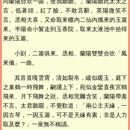
同蘭陽合吹一曲，使我聽聽。」蘭陽聽此太太之
言，低著頭，紅了臉，不敢言辭。英陽微笑不
言。丞相大喜，又命取來櫃內二仙內攜來的玉簫
來。半陽命小鬟走到玉香院，取來太液池中拾得
來的玉簫。
小刻，二簫俱來。丞相、蘭陽雙雙合吹「鳳
來儀」一曲。
其音直嘎雲霄，清如裂帛，緩似暖玉，庭下
之巢鶴一時飛舞，翩躚上下，宛似金鑾直夜宮鶴
飛來、月下飛舞之狀。丞相莞爾含笑，蘭陽帶羞
不言。太君聽罷，不覺歎道：「兩公主天緣，一
因古琴，一因玉簫，可不是天緣有素，非是人力
取及麼？」一座無不稱誦。