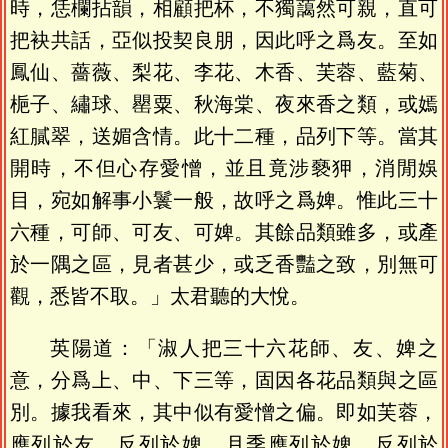
時，恁欄拈韻，相顧把杯，不獨藹然可親，直可
把袂共話，亞似投契良朋，因此呼之爲友。至如
鳳仙、薔薇、梨花、李花、木香、芙蓉、藍菊、
梔子、繡球、罌粟、秋海棠、夜來香之類，或嫣
紅膩翠，送媚含情。此十二種，品列下等。當其
開時，不但心存愛憎，並且竟涉褻狎，消閒娛
目，宛如解事小鬟一般，故呼之爲婢。惟此三十
六種，可師、可友、可婢。其餘品類雖多，或產
於一隅之區，見者甚少，或乏香豔之致，別無可
觀，悉皆不取。」太君聽的大悅。
英陽道：「淑人把三十六花師、友、婢之
意，分爲上、中、下三等，固因各花品類與之區
別。據我看來，其中似有愛憎之偏。即如芙蓉，
應列於友，反列於婢。月季應列於婢，反列於