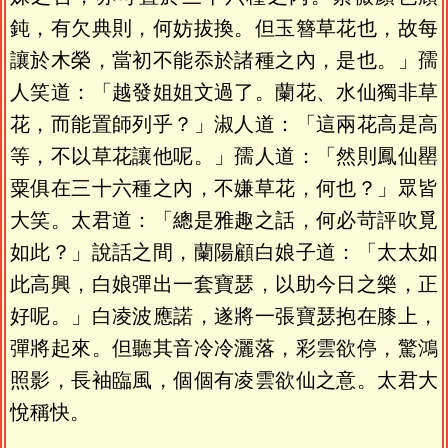
鈍，有欠典則，何妨拔換。但玉簪草花也，故每
讓於木榮，當初不能忝於諸種之內，是也。」孺
人笑道：「越發姐姐文過了。蘭花、水仙獨非草
花，而能置師列乎？」淑人道：「這兩花高是高
等，不以草花讓他呢。」孺人道：「然則鳳仙罌
粟俱在三十六種之內，不嫌草花，何也？」眾皆
大笑。太君道：「總是雅趣之話，何必苛評吹覓
如此？」說話之間，蘭陽顧白娘子道：「太太如
此高興，白娘彈出一套寶瑟，以助今日之樂，正
好呢。」白凌波應諾，遂將一張寶瑟抱在膝上，
彈將起來。但聽其音冷冷灑落，彩雲欲停，驚鴻
照影，長袖臨風，個個有凌雲欲仙之意。太君大
悅稱快。