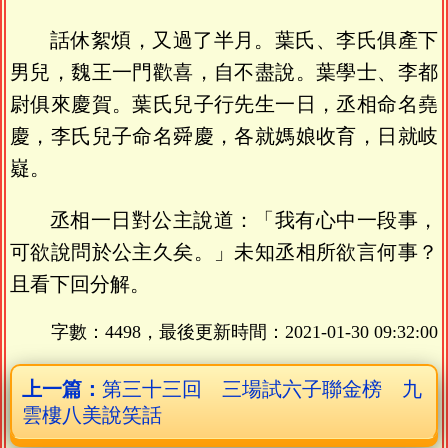
話休絮煩，又過了半月。葉氏、李氏俱產下
男兒，魏王一門歡喜，自不盡說。葉學士、李都
尉俱來慶賀。葉氏兒子行先生一日，丞相命名堯
慶，李氏兒子命名舜慶，各就媽娘收育，日就岐
嶷。
丞相一日對公主說道：「我有心中一段事，
可欲說問於公主久矣。」未知丞相所欲言何事？
且看下回分解。
字數：4498，最後更新時間：
2021-01-30 09:32:00
上一篇：
第三十三回 三場試六子聯金榜 九
雲樓八美說笑話