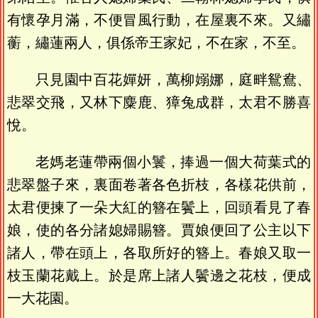
有懷孕月滿，不便冒風行動，在屋裏不來。又繡
蘅，繡蓮兩人，俱係帝王家妃，不在家，不至。
只見園中百花嬋妍，萬柳嫋娜，庭畔鴛鴦、
悲翠交飛，又林下麋鹿、獐兔成群，太君不勝喜
悅。
老媽老蓮帶兩個小鬟，捧過一個大荷葉式的
悲翠盤子來，裏面卷著各色折枝，各樣花供前，
太君便揀了一朵大紅的簪在鬢上，回頭看見了春
娘，使的各分諸媳婦賜簪。賈娘便回了公主以下
諸人，帶在頭上，各取所好的簪上。春娘又取一
枝玉蘭花戴上。於是席上諸人鬢邊之花枝，便成
一大花園。