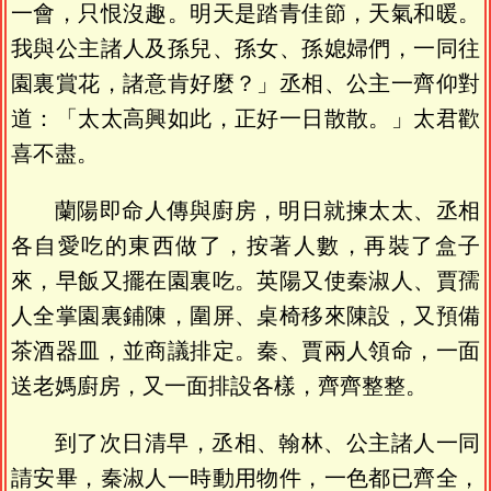
一會，只恨沒趣。明天是踏青佳節，天氣和暖。
我與公主諸人及孫兒、孫女、孫媳婦們，一同往
園裏賞花，諸意肯好麼？」丞相、公主一齊仰對
道：「太太高興如此，正好一日散散。」太君歡
喜不盡。
蘭陽即命人傳與廚房，明日就揀太太、丞相
各自愛吃的東西做了，按著人數，再裝了盒子
來，早飯又擺在園裏吃。英陽又使秦淑人、賈孺
人全掌園裏鋪陳，圍屏、桌椅移來陳設，又預備
茶酒器皿，並商議排定。秦、賈兩人領命，一面
送老媽廚房，又一面排設各樣，齊齊整整。
到了次日清早，丞相、翰林、公主諸人一同
請安畢，秦淑人一時動用物件，一色都已齊全，