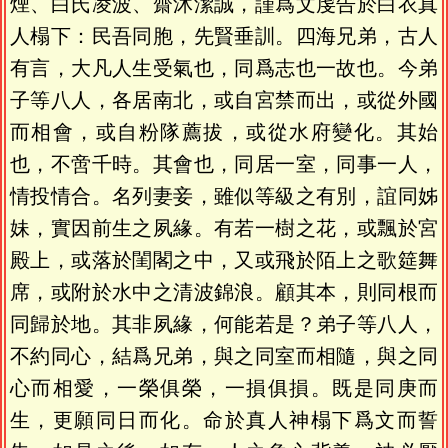
煙、白氏凌波、齋沐潔誠，謹爲文虔告於白衣真
人榻下：民吾同胞，先賢垂訓。四海兄弟，古人
有言，大凡人生受氣也，同爲志也一故也。今弟
子等八人，各居南北，或自宮禁而出，或從外國
而相會，或自粉隊薦拔，或從水府變化。其始
也，不啻千時。其會也，同居一室，同事一人，
情投情合。名列妻妾，雖似等級之有別，誼同姊
妹，實因前生之夙緣。有若一樹之花，或飄於宮
殿上，或落於閨閣之中，又或飛於陌上之歌筵舞
席，或附於水中之清波錦浪。顧其本，則同根而
同歸於地。其非夙緣，何能若是？弟子等八人，
不約同心，結爲兄弟，與之同室而相隨，與之同
心而相愛，一榮俱榮，一損俱損。既是同庚而
生，更願同日而化。命於真人神榻下爲文而誓