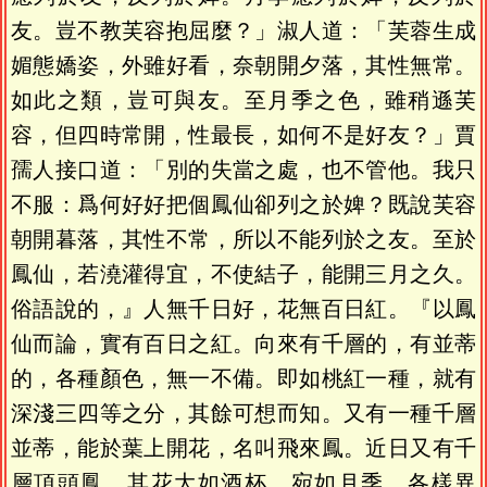
友。豈不教芙容抱屈麼？」淑人道：「芙蓉生成
媚態嬌姿，外雖好看，奈朝開夕落，其性無常。
如此之類，豈可與友。至月季之色，雖稍遜芙
容，但四時常開，性最長，如何不是好友？」賈
孺人接口道：「別的失當之處，也不管他。我只
不服：爲何好好把個鳳仙卻列之於婢？既說芙容
朝開暮落，其性不常，所以不能列於之友。至於
鳳仙，若澆灌得宜，不使結子，能開三月之久。
俗語說的，』人無千日好，花無百日紅。『以鳳
仙而論，實有百日之紅。向來有千層的，有並蒂
的，各種顏色，無一不備。即如桃紅一種，就有
深淺三四等之分，其餘可想而知。又有一種千層
並蒂，能於葉上開花，名叫飛來鳳。近日又有千
層頂頭鳳，其花大如酒杯，宛如月季。各樣異