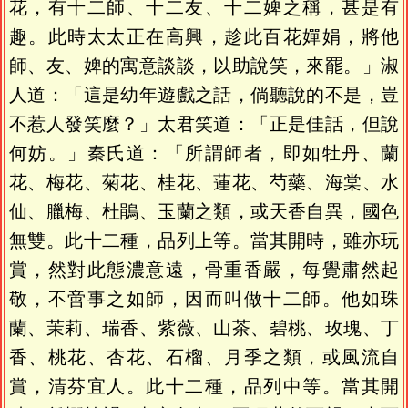
花，有十二師、十二友、十二婢之稱，甚是有
趣。此時太太正在高興，趁此百花嬋娟，將他
師、友、婢的寓意談談，以助說笑，來罷。」淑
人道：「這是幼年遊戲之話，倘聽說的不是，豈
不惹人發笑麼？」太君笑道：「正是佳話，但說
何妨。」秦氏道：「所謂師者，即如牡丹、蘭
花、梅花、菊花、桂花、蓮花、芍藥、海棠、水
仙、臘梅、杜鵑、玉蘭之類，或天香自異，國色
無雙。此十二種，品列上等。當其開時，雖亦玩
賞，然對此態濃意遠，骨重香嚴，每覺肅然起
敬，不啻事之如師，因而叫做十二師。他如珠
蘭、茉莉、瑞香、紫薇、山茶、碧桃、玫瑰、丁
香、桃花、杏花、石榴、月季之類，或風流自
賞，清芬宜人。此十二種，品列中等。當其開