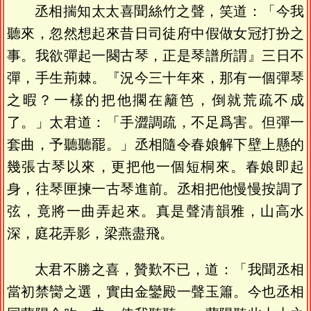
丞相揣知太太喜聞絲竹之聲，笑道：「今我
聽來，忽然想起來昔日司徒府中假做女冠打扮之
事。我欲彈起一闋古琴，正是琴譜所謂』三日不
彈，手生荊棘。『況今三十年來，那有一個彈琴
之暇？一樣的把他擱在籬笆，倒就荒疏不成
了。」太君道：「手澀調疏，不足爲害。但彈一
套曲，予聽聽罷。」丞相隨令春娘解下壁上懸的
幾張古琴以來，更把他一個短桐來。春娘即起
身，往琴匣揀一古琴進前。丞相把他慢慢按調了
弦，竟將一曲弄起來。真是聲清韻雅，山高水
深，庭花弄影，梁燕盡飛。
太君不勝之喜，贊歎不已，道：「我聞丞相
當初禁臠之選，實由金鑾殿一聲玉簫。今也丞相