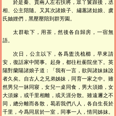
於是秦、賈兩人左右扶將，眾丫鬟跟後，丞
相、公主陪隨。又其次諸娘子、繡蕙諸姑娘、虞
氏妯娌們，黑壓壓陪到群芳園。
太群歇下，用茶，然後各自歸房，一宿無
語。
次日，公主以下，各爲盥洗梳櫛，早來請
安，復話家中閒事。起身，都往杜蘅院坐下。英
陽對蘭陽諸娘子道：「我有一言，欲與諸妹妹說
者久矣。自古人之兄弟姊妹，同育一家之中。雖
然男兒一牀同寢，女兒一桌同食，男大須婚，女
大須嫁，或千里相離，或天涯分散。雖遠邇之不
同，總分離而各散，曷若我們八人，各自生長於
千里，今爲同居於一室，同事一人，情同姊妹。