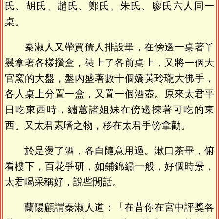
氏、胡氏、趙氏、鄭氏、朱氏、廖氏六人同一
桌。
秦淑人又帶賈孺人排設畢，在傍邊一桌著丫
鬟拿著各樣攢盒，裝上了各前桌上，又將一個大
官窯的大盤，盤內盛著數十個嬌黃玲瓏大佛手，
各人桌上分置一盒，又置一個酒壺。原來太君平
日吃東西時，繡蕙諸姐妹在傍邊揀著可吃的東
西。又太君素嗜之物，移在太君手傍拿勸。
於是燙了酒，各自隨意用過。漱口茶畢，俯
看樓下，百花爭研，如鋪錦繡一般，好個時景，
太君喝采稱好，說些閒話。
蘭陽顧謂秦淑人道：「在昔你在宮中評獎各