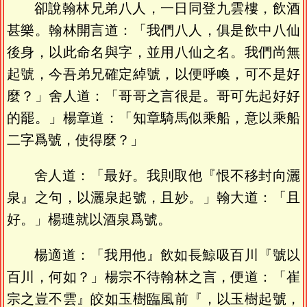
卻說翰林兄弟八人，一日同登九雲樓，飲酒
甚樂。翰林開言道：「我們八人，俱是飲中八仙
後身，以此命名與字，並用八仙之名。我們尚無
起號，今吾弟兄確定綽號，以便呼喚，可不是好
麼？」舍人道：「哥哥之言很是。哥可先起好好
的罷。」楊章道：「知章騎馬似乘船，意以乘船
二字爲號，使得麼？」
舍人道：「最好。我則取他『恨不移封向灑
泉』之句，以灑泉起號，且妙。」翰大道：「且
好。」楊璡就以酒泉爲號。
楊適道：「我用他』飲如長鯨吸百川『號以
百川，何如？」楊宗不待翰林之言，便道：「崔
宗之豈不雲』皎如玉樹臨風前『，以玉樹起號，