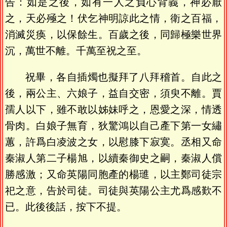
告：如是之後，如有一人之負心背義，神必厭
之，天必殛之！伏乞神明諒此之情，衛之百福，
消滅災痪，以保餘生。百歲之後，同歸極樂世界
沉，萬世不離。千萬至祝之至。
祝畢，各自插燭也擬拜了八拜稽首。自此之
後，兩公主、六娘子，益自交密，須臾不離。賈
孺人以下，雖不敢以姊妹呼之，恩愛之深，情透
骨肉。白娘子無育，狄驚鴻以自己產下第一女繡
蕙，許爲白凌波之女，以慰膝下寂寞。丞相又命
秦淑人第二子楊旭，以續秦御史之嗣，秦淑人償
勝感激；又命英陽同胞產的楊璡，以主鄭司徒宗
祀之意，告於司徒。司徒與英陽公主尤爲感歎不
已。此後後話，按下不提。