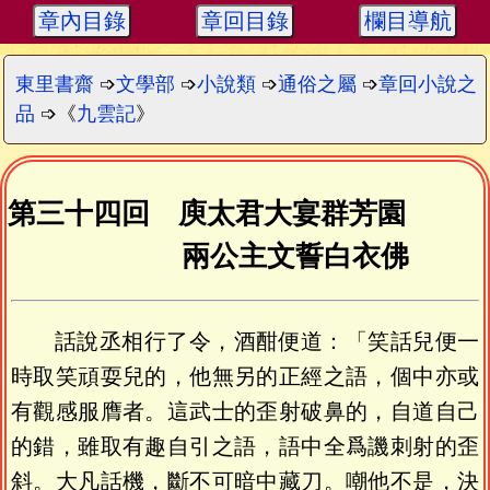
章內目錄
章回目錄
欄目導航
東里書齋
➩
文學部
➩
小說類
➩
通俗之屬
➩
章回小說之
品
➩《
九雲記
》
第三十四回 庾太君大宴群芳園
兩公主文誓白衣佛
話說丞相行了令，酒酣便道：「笑話兒便一
時取笑頑耍兒的，他無另的正經之語，個中亦或
有觀感服膺者。這武士的歪射破鼻的，自道自己
的錯，雖取有趣自引之語，語中全爲譏刺射的歪
斜。大凡話機，斷不可暗中藏刀。嘲他不是，決