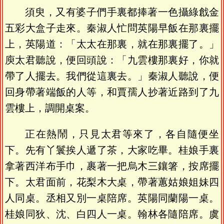
須臾，又有婆子們手裏都捧著一色攝綠戧金
五彩大盒子走來。秦淑人忙問英陽早飯在那裏擺
上，英陽道：「太太在那裏，就在那裏擺了。」
庾太君聽說，便回頭說：「九雲樓那裏好，你就
帶了人擺去。我們從這裏去。」秦淑人聽說，便
回身帶著端飯的人等，和賈孺人抄著近路到了九
雲樓上，調開桌案。
正在熱鬧，只見太君等來了，各自隨便坐
下。先有丫鬟挨人遞了茶，大家吃畢。桂娘手裏
拿著西洋布手巾，裹著一把烏木三鑲箸，按席擺
下。太君面前，花梨木大桌，帶著蕙姑娘姐妹四
人同桌。丞相又別一桌陪席。英陽同蘭陽一桌。
桂娘同狄、沈、白四人一桌。翰林各隨陪席。虞