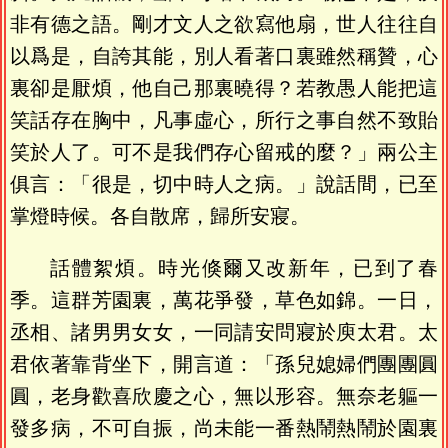
非有德之語。剛才文人之欲寫他扇，世人往往自
以爲是，自誇其能，別人看著口裏雖然稱贊，心
裏卻是厭煩，他自己那裏曉得？若教愚人能把這
笑話存在胸中，凡事虛心，所行之事自然不致貽
笑於人了。可不是我們存心留戒的麼？」兩公主
俱言：「很是，切中時人之病。」說話間，已至
掌燈時候。各自散席，歸所安寢。
話體絮煩。時光倏爾又改新年，已到了春
季。這群芳園裏，萬花爭發，草色如錦。一日，
丞相、諸男男女女，一同請安問寢於庾太君。太
君依著靠背坐下，開言道：「孫兒媳婦們團團圓
圓，老身歡喜欣慶之心，無以形容。無奈老軀一
發多病，不可自振，尚未能一番熱鬧熱鬧於園裏