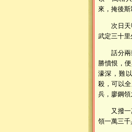
來，掩後斯
次日天
武定三十里
話分兩
勝憤恨，便
濠深，難
殺，可以全
兵，廖鋼領
又撥一
領一萬三千