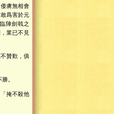
，倭虜無相會
誰敢爲害於元
臨陣劍戟之
問，業已不見
莫不贊歎，俱
不勝。
：「掩不殺他