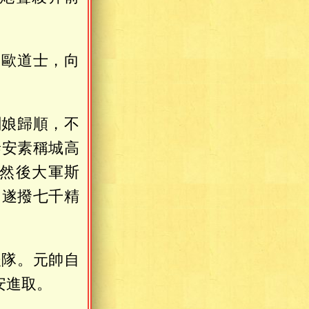
同歐道士，向
劍娘歸順，不
泰安素稱城高
然後大軍斯
」遂撥七千精
後隊。元帥自
安進取。