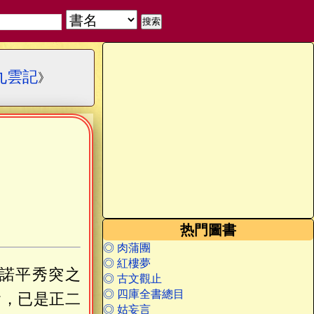
九雲記
》
热門圖書
◎ 肉蒲團
◎ 紅樓夢
諾平秀突之
◎ 古文觀止
◎ 四庫全書總目
會，已是正二
◎ 姑妄言