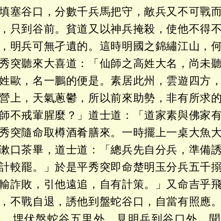
填塞谷口，分數千兵馬把守，敵兵又不可戰
，只到谷前。貧道又以神兵掩殺，使他不得
，明兵可無孑遺的。這時明國之錦繡江山，
秀突聽來大喜道：「仙師之高姓大名，尚未
姓歐，名一鵬的便是。素居此州，雲遊四方
營上，天氣蔥鬱，所以前來助勢，非有所求
師不戒葷腥麼？」道士道：「道家素與佛家
秀突隨命取樽酒肴膳來。一時擺上一桌大魚
漱口茶畢，道士道：「總兵先自分兵，準備
計較罷。」於是平秀突即命楚明玉分兵五千
輸詐敗，引他遠追，自有計策。」又命吉乎
，不戰自退，誘他到盤蛇谷口，自當有照應
兵，埋伏盤蛇谷五里外，見明兵到谷口外，聞