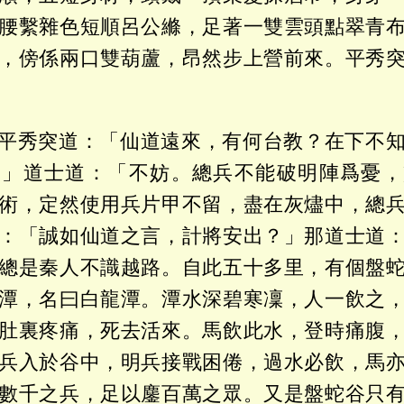
腰繫雜色短順呂公縧，足著一雙雲頭點翠青
，傍係兩口雙葫蘆，昂然步上營前來。平秀
平秀突道：「仙道遠來，有何台教？在下不
。」道士道：「不妨。總兵不能破明陣爲憂，
術，定然使用兵片甲不留，盡在灰燼中，總
：「誠如仙道之言，計將安出？」那道士道
總是秦人不識越路。自此五十多里，有個盤
潭，名曰白龍潭。潭水深碧寒凜，人一飲之
肚裏疼痛，死去活來。馬飲此水，登時痛腹
兵入於谷中，明兵接戰困倦，過水必飲，馬
數千之兵，足以鏖百萬之眾。又是盤蛇谷只