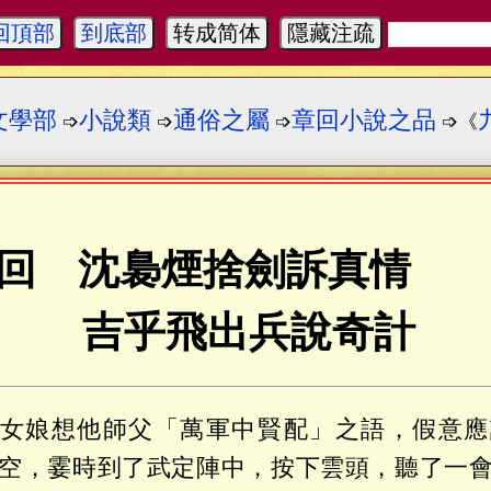
回頂部
到底部
转成简体
隱藏注疏
文學部
小說類
通俗之屬
章回小說之品
➩
➩
➩
➩《
回 沈裊煙捨劍訴真情
吉乎飛出兵說奇計
女娘想他師父「萬軍中賢配」之語，假意應
空，霎時到了武定陣中，按下雲頭，聽了一