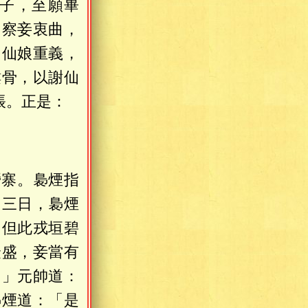
子，至願畢
？察妾衷曲，
「仙娘重義，
鏤骨，以謝仙
帳。正是：
。
營寨。裊煙指
了三日，裊煙
。但此戎垣碧
隆盛，妾當有
。」元帥道：
裊煙道：「是