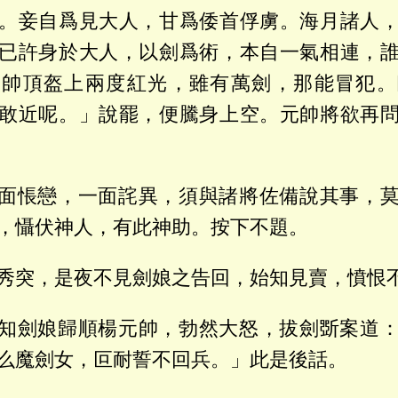
。妾自爲見大人，甘爲倭首俘虜。海月諸人
已許身於大人，以劍爲術，本自一氣相連，
元帥頂盔上兩度紅光，雖有萬劍，那能冒犯。
敢近呢。」說罷，便騰身上空。元帥將欲再
面悵戀，一面詫異，須與諸將佐備說其事，
，懾伏神人，有此神助。按下不題。
秀突，是夜不見劍娘之告回，始知見賣，憤恨
知劍娘歸順楊元帥，勃然大怒，拔劍斲案道
么魔劍女，叵耐誓不回兵。」此是後話。