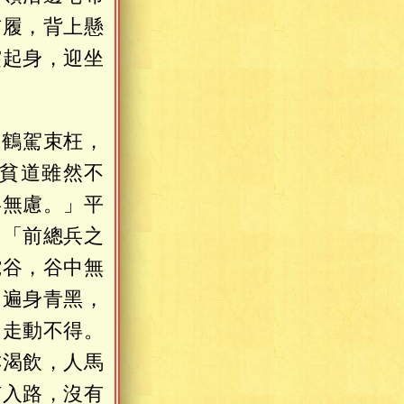
布履，背上懸
突起身，迎坐
知鶴駕束枉，
貧道雖然不
兵無慮。」平
：「前總兵之
蛇谷，谷中無
，遍身青黑，
，走動不得。
亦渴飲，人馬
有入路，沒有