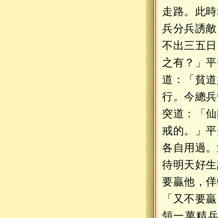
走路。此時
兵分兵誘敵
不出三五日
之有？」平
道：「貧道
行。今總兵
突道：「仙
戒的。」平
各自用過。
待明天好生
要贏他，佯
「又不要贏
領一萬精