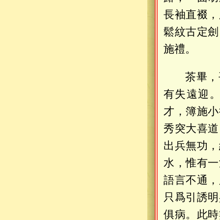
長袖直裰，
鬆紋古定劍
施禮。
茶畢，
有失遠迎
才，簿施小
秀突大喜道
出兵無功，
水，惟有一
語言不通，
只爲引誘明
俱病。此時