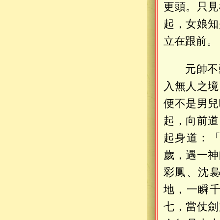
更頭。只見
起，女娘知
立在跟前。
元帥不
入無人之境
便不是男兒
起，向前道
起身道：
歲，遇一神
彩鳳、沈
地，一瞬
七，當仗劍