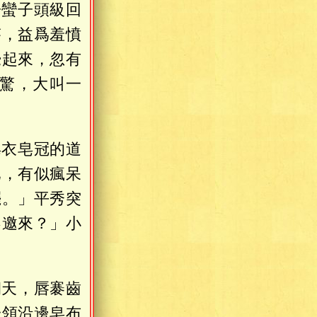
子蠻子頭級回
答，益爲羞憤
覺起來，忽有
驚，大叫一
皂衣皂冠的道
已，有似瘋呆
罷。」平秀突
不邀來？」小
朝天，唇褰齒
一領沿邊皂布