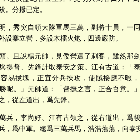
殺。分撥已定。
明，秀突自領大隊軍馬三萬，副將十員，一
外設寨立營，多設木檑火炮，四邊嚴防。
頭。且說楊元帥，見倭營遣了刺客，雖然那
與提督、先鋒計取泰安之策。江有古道：「
以容易拔塊，正宜分兵挾攻，使賊接應不暇，
勝呢。」元帥道：「督撫之言，正合吾意。
之，從左道出，爲先鋒。
萬兵，李尚好、江有古領之，從右道出，爲
兵，爲中軍。總爲三萬兵馬，浩浩蕩蕩，向泰