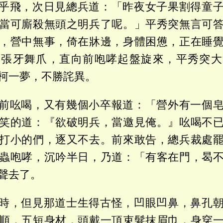
乎飛，次日見總兵道：「昨夜女子果割得童
當可廝殺無頭之明兵了呢。」平秀突無言可
，營中無事，倚在牀邊，身體困憊，正在睡
，張牙舞爪，直向前咆哮起盤旋來，平秀突大
柯一夢，不勝詫異。
前吆喝，又有幾個小卒報道：「營外有一個
笑的道：『欲破明兵，當邀見俺。』吆喝不
打小的們，逐又不去。前來敢告，總兵裁處
蟲咆哮，沉吟半日，乃道：「有客在門，曷
聲去了。
時，但見那道士生得古怪，凹眼凹鼻，鼻孔
順，五短身材，頭戴一頂束髮抹眉巾，身穿