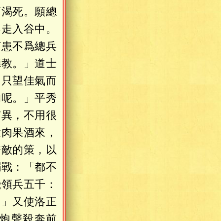
而渴死。願總
不走入谷中。
何患不爲總兵
聽教。」道士
，只望佳氣而
的呢。」平秀
有異，不用很
大肉果酒來，
誘敵的策，以
搦戰：「都不
飛領兵五千：
。」又使洛正
炮聲殺奔前