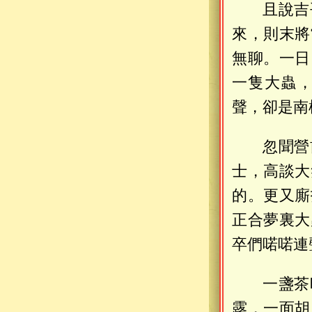
且說吉
來，則末將
無聊。一日
一隻大蟲
聲，卻是南
忽聞營
士，高談大
的。更又廝
正合夢裏大
卒們喏喏連
一盞茶
露，一面胡