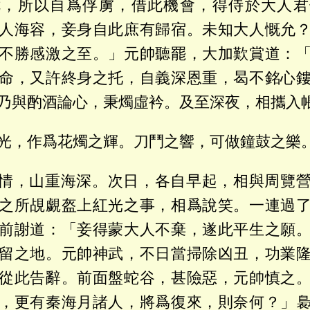
七，所以自爲俘虜，借此機會，得侍於大人君
人海容，妾身自此庶有歸宿。未知大人慨允
不勝感激之至。」元帥聽罷，大加歎賞道：
命，又許終身之托，自義深恩重，曷不銘心
乃與酌酒論心，秉燭虛衿。及至深夜，相攜入
光，作爲花燭之輝。刀鬥之響，可做鐘鼓之樂
情，山重海深。次日，各自早起，相與周覽
之所覘覷盔上紅光之事，相爲說笑。一連過
前謝道：「妾得蒙大人不棄，遂此平生之願
留之地。元帥神武，不日當掃除凶丑，功業
從此告辭。前面盤蛇谷，甚險惡，元帥慎之
，更有秦海月諸人，將爲復來，則奈何？」