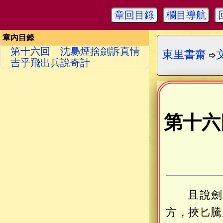
章回目錄
欄目導航
章內目錄
第十六回 沈裊煙捨劍訴真情
東里書齋
➩
吉乎飛出兵說奇計
第十六
且說劍
方，挾匕騰