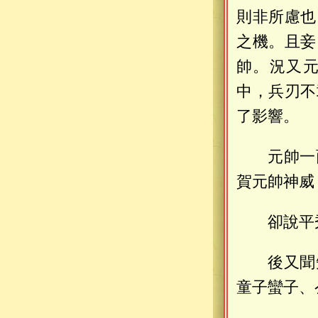
則非所慮也
之機。且妾
帥。況又
中，兵刃不
了影響。
元帥一
賀元帥神威
卻說平
後又聞
童子蠻子、