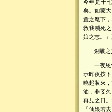
今年是十
矣。如蒙大
置之麾下，
救我瀕死之
娘之志。」
劍戰之
一夜恩
示昨夜按下
曉起妝來，
油，非妾久
再見之日。
「仙娘若去