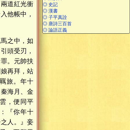
，兩道紅光衝
◎ 史記
◎ 漢書
身入他帳中，
◎ 子平真詮
◎ 唐詩三百首
◎ 論語正義
萬馬之中，如
，引頭受刃，
請罪。元帥扶
劍娘再拜，站
羈旅。年十
即秦海月、金
雲，便同平
：『你年十
帚之人。』妾