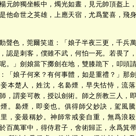
楊元帥獨坐帳中，燭光如晝，見元帥頂盔上
是他命世之英雄，上應天宿，尤爲驚喜，飛
動聲色，莞爾笑道：「娘子半夜三更，千兵
，認是刺客，僕雖不武，何怕一死。若畏了
呢。」劍娘當下擲劍在地，雙膝跪下，叩頭
：「娘子何來？有何事體，如是重禮？」那
「妾本楚人，姓沈，名裊煙，早失怙恃，流落
師，謂妾可教，授以劍術。師之所教三人，
裊煙。裊煙，即妾也。俱得師父妙訣，駕風騰
千里，妾最稱妙。神師常戒妾自重，無爲浪殺
於百萬軍中，得侍君子，舍術歸正，永爲箕