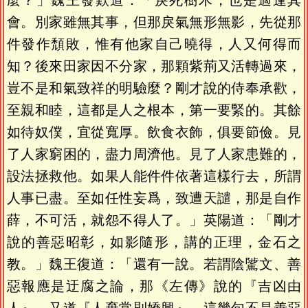
麼？」魏王發歎道：「戾死樹木，也是適逢其
會。別家雖無其事，但那戾氣無形無影，先從那
件發作頹敗，惟有他家自己曉得，人又何得而
知？後來田家因不分家，那顆紫荊又活轉過來，
豈不是和氣致祥的明驗麼？剛才說的侍奉承歡，
至親和睦，這都是人之根本，第一要緊的。其餘
如待奴僕，宜從寬厚。飲食衣飾，俱要節儉。見
了人家窮困的，盡力周濟他。見了人家患難的，
設法拯救他。如果人能件件依著這樣行去，所謂
人事已盡。至如任性妄爲，致遭天譴，那是自作
薛，不可活，就怨不得人了。」英陽道：「剛才
說的善惡昭彰，如影隨形，講的正理，金石之
教。」魏王復道：「還有一說。若謂陰騭文、善
惡報應是迂腐之論，那《左傳》說的『吉凶由