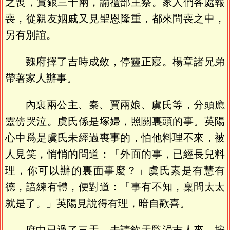
之喪，賞銀三千兩，諭禮部主祭。家人們各處報
喪，從親友姻戚又見聖恩隆重，都來問喪之中，
另有別誼。
魏府擇了吉時成斂，停靈正寢。楊章諸兄弟
帶著家人辦事。
內裏兩公主、秦、賈兩娘、虞氏等，分頭應
靈傍哭泣。虞氏係是塚婦，照關裏頭的事。英陽
心中爲是虞氏未經過喪事的，怕他料理不來，被
人見笑，悄悄的問道：「外面的事，已經長兒料
理，你可以辦的裏面事麼？」虞氏素是有慧有
德，諳練有體，便對道：「事有不知，稟問太太
就是了。」英陽見說得有理，暗自歡喜。