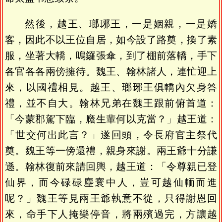
然後，越王、瑯琊王，一是姻親，一是嬌
客，因此不以王位自居，如今設了路奠，換了素
服，坐著大轎，嗚鑼張傘，到了棚前落轎，手下
各官各各兩傍擁待。魏王、翰林諸人，連忙迎上
來，以國禮相見。越王、瑯琊王俱轎內欠身答
禮，並不自大。翰林兄弟在魏王跟前俯首道：
「今蒙郡駕下臨，廕生輩何以克當？」越王道：
「世交何出此言？」遂回頭，令長府官主祭代
奠。魏王等一傍還禮，親身來謝。兩王爺十分謙
遜。翰林復前來請回輿，越王道：「令尊親已登
仙界，而今碌碌塵寰中人，豈可越仙輀而進
呢？」魏王等見兩王爺執意不從，只得謝恩回
來，命手下人掩樂停音，將兩殯過完，方讓越