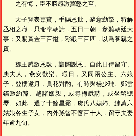
之有悔，臣不勝感激冀懇之至。
天子覽表嘉賞，手賜恩批，辭意勤摯，特解
丞相之職，只命奉朝請，五日一朝，參聽朝廷大
事；又賜黃金三百鎰，彩緞三百匹，以爲養親之
資。
魏王感激恩數，詣闕謝恩。自此日侍留守、
庾夫人，燕安歡樂。暇日，又同兩公主、六娘
子，登樓邀月，賞花對酌。有時與楊少璉、鄭雲
鎬邀約韓、越諸姻親，或尋梅賦詩，或坐鬆聽
琴。如此，過了十餘星霜，虞氏八媳婦、繡蕙六
姑娘各生子女，內外孫曾不啻百十人，留守夫妻
年逾九旬。