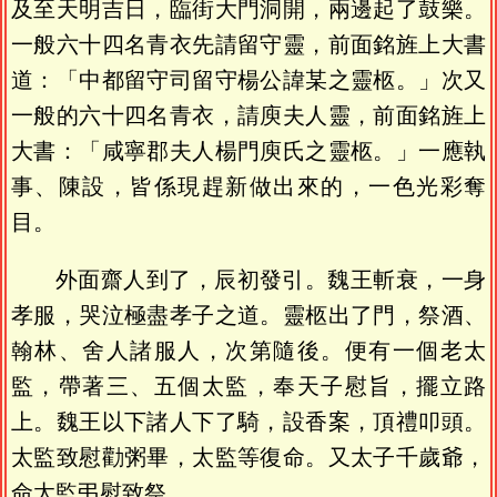
及至天明吉日，臨街大門洞開，兩邊起了鼓樂。
一般六十四名青衣先請留守靈，前面銘旌上大書
道：「中都留守司留守楊公諱某之靈柩。」次又
一般的六十四名青衣，請庾夫人靈，前面銘旌上
大書：「咸寧郡夫人楊門庾氏之靈柩。」一應執
事、陳設，皆係現趕新做出來的，一色光彩奪
目。
外面齋人到了，辰初發引。魏王斬衰，一身
孝服，哭泣極盡孝子之道。靈柩出了門，祭酒、
翰林、舍人諸服人，次第隨後。便有一個老太
監，帶著三、五個太監，奉天子慰旨，擺立路
上。魏王以下諸人下了騎，設香案，頂禮叩頭。
太監致慰勸粥畢，太監等復命。又太子千歲爺，
命太監弔慰致祭。