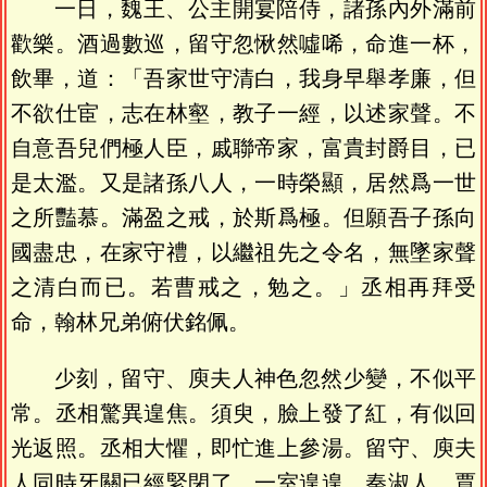
一日，魏王、公主開宴陪侍，諸孫內外滿前
歡樂。酒過數巡，留守忽愀然噓唏，命進一杯，
飲畢，道：「吾家世守清白，我身早舉孝廉，但
不欲仕宦，志在林壑，教子一經，以述家聲。不
自意吾兒們極人臣，戚聯帝家，富貴封爵目，已
是太濫。又是諸孫八人，一時榮顯，居然爲一世
之所豔慕。滿盈之戒，於斯爲極。但願吾子孫向
國盡忠，在家守禮，以繼祖先之令名，無墜家聲
之清白而已。若曹戒之，勉之。」丞相再拜受
命，翰林兄弟俯伏銘佩。
少刻，留守、庾夫人神色忽然少變，不似平
常。丞相驚異遑焦。須臾，臉上發了紅，有似回
光返照。丞相大懼，即忙進上參湯。留守、庾夫
人同時牙關已經緊閉了。一室遑遑，秦淑人、賈