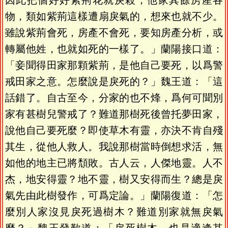
因此把個好好紫荊花就戾殺，他家其餘房產各
物，類如紫荊這樣遭扇戾氣的，想來也就不少。
雖說紫荊會死，房產不會死，要知房產分析，或
轉屬他姓，也就如死的一樣了。」蘭陽接口道：
「妾聞得田家那顆紫荊，是他自己要死，以爲警
戒田家之意。怎麼說是戾死的？」魏王道：「這
話錯了。自古至今，分家的也不烽，爲何可聞別
家有甚樹兒警戒了？難道那樹死後曾托夢田家，
說他自己要死麼？即使草木有靈，亦決不肯自殘
其生，從他人救人。我說那樹當時倒想求活，無
如他的地主已將頹敗。古人云，人傑地靈。人不
杰，地安得靈？地不靈，樹又安得而生？總是戾
氣先由此樹發作，可爲定論。」蘭陽復道：「怎
麼別人家沒見戾死過樹木？難道別家就無戾氣