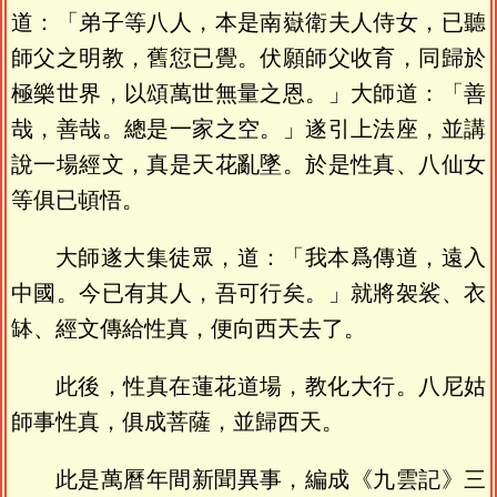
道：「弟子等八人，本是南嶽衛夫人侍女，已聽
師父之明教，舊愆已覺。伏願師父收育，同歸於
極樂世界，以頌萬世無量之恩。」大師道：「善
哉，善哉。總是一家之空。」遂引上法座，並講
說一場經文，真是天花亂墜。於是性真、八仙女
等俱已頓悟。
大師遂大集徒眾，道：「我本爲傳道，遠入
中國。今已有其人，吾可行矣。」就將袈裟、衣
缽、經文傳給性真，便向西天去了。
此後，性真在蓮花道場，教化大行。八尼姑
師事性真，俱成菩薩，並歸西天。
此是萬曆年間新聞異事，編成《九雲記》三