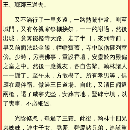
王、瑯琊王過去。
又不滿行了一里多遠，一路熱鬧非常。剛至
城門，又有各親家祭棚接祭，一一的謝過，然後
出城，竟奔鐵檻寺大路。走了半日，來到寺前，
早又前面法鼓金饒，幢幡寶蓋，寺中眾僧擺列室
傍。少時，另演佛事，重設香壇，安靈於內殿偏
之室之中。然後一應親友，各自告辭。翰林諸人
一一謝了。至午末，方散盡了。所有孝男等，俱
應在廟伴宿。做過三日道場。自此，又渭日靷返
兩柩，還了咸寧先塋，安葬吉地，豎碑守墳，以
了喪事。不必細述。
光陰倏忽，奄過了三霜。此後，翰林十四兄
弟姊妹，連生子女。堯慶、舜慶諸兄弟，連誕重