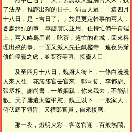
府中已過了三天，去請欽天監涓吉人來，按
了法歷，推譯出殯的日子。涓吉人道：「這四月
十八日，是上吉日了。」於是更定幹事的兩人，
各處經紀的事，專聽虞氏並用。住持忙備午齋端
上，兩人略爲用過，吃茶，趕忙的進城，回來料
理出殯的事。一面又派人先往鐵檻寺，連夜另辦
修飾停靈之處，並廚茶等項、接靈人口。
及至四月十八日，魏府大街上，一條白漫漫
人來人往，花簇簇官去官來。鄭司徒、李都尉、
張丞相、謝尚書，一般姻親，你來我去，不能計
數。天子屢遣太監弔慰。魏王以下，一般家人，
俯伏庭下領旨。又禮部官員，自來接應。
那一夜，燈明火彩，客送官迎，百般熱鬧。