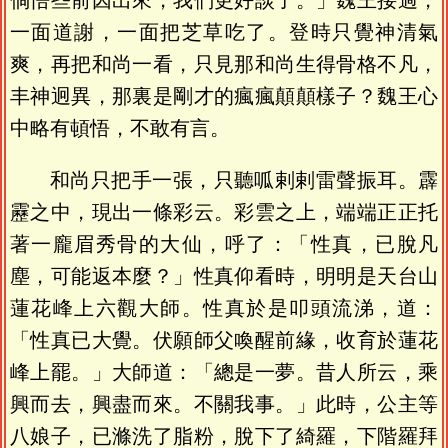
倘悟些前因出來，我們更好談了。」魏王接過，
一面道謝，一面把芝草吃了。登時只覺神清氣
爽，再把和尚一看，只見那和尚生得骨格不凡，
丰神迥異，那裏是剛才的瘋瘋顛顛樣子？魏王心
中略有頓悟，不敢有言。
和尚只把手一張，只聽呱剌剌雷聲振耳。霹
靂之中，現出一條彩云。彩雲之上，端端正正托
著一龐眉秀骨的大仙，呼了：「性真，已脫凡
塵，可能返本麼？」性真仰看時，明明是天台山
蓮花峰上六觀大師。性真於是叩頭流涕，道：
「性真已大覺。伏願師父喚醒前緣，收育於蓮花
峰上罷。」大師道：「總是一夢。昔人所云，乘
興而去，興盡而來。不關我事。」此時，公主等
八娘子，已滌洗了脂粉，脫下了綺羅，下階羅拜