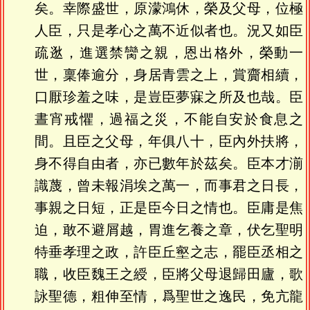
矣。幸際盛世，原濛鴻休，榮及父母，位極
人臣，只是孝心之萬不近似者也。況又如臣
疏逖，進選禁臠之親，恩出格外，榮動一
世，稟俸逾分，身居青雲之上，賞齎相續，
口厭珍羞之味，是豈臣夢寐之所及也哉。臣
晝宵戒懼，過福之災，不能自安於食息之
間。且臣之父母，年俱八十，臣內外扶將，
身不得自由者，亦已數年於茲矣。臣本才湔
識蔑，曾未報涓埃之萬一，而事君之日長，
事親之日短，正是臣今日之情也。臣庸是焦
迫，敢不避屑越，胃進乞養之章，伏乞聖明
特垂孝理之政，許臣丘壑之志，罷臣丞相之
職，收臣魏王之綬，臣將父母退歸田廬，歌
詠聖德，粗伸至情，爲聖世之逸民，免亢龍