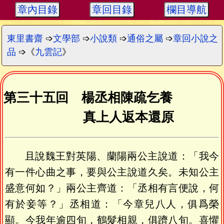
章內目錄
章回目錄
欄目導航
東里書齋
➩
文學部
➩
小說類
➩
通俗之屬
➩
章回小說之
品
➩《
九雲記
》
第三十五回 楊丞相陳疏乞養
真上人返本還原
且說魏王對英陽、蘭陽兩公主說道：「我今
有一件心曲之事，要與公主說道久矣。未知公主
盛意何如？」兩公主齊道：「丞相有言便說，何
有於妾等？」丞相道：「今章兒八人，俱爲榮
顯。今我年逾四旬，鶴髮相親，俱躋八旬。喜懼