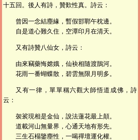
十五回。後人有詩，贊歎性真。詩云：
曾因一念結塵緣，暫假邯鄲午枕邊。
自是道心難久住，空潭印月在清天。
又有詩贊八仙女，詩云：
由來竊藥悔嫦娥，仙袂相隨渡鵲河。
花雨一番蝴蝶散，碧雲無限月明多。
又有一律，單單稱六觀大師悟道成佛，詩
云：
袈裟現相是金仙，說法蓮花最上顛。
道載河山無量界，心通天地有形先。
三生石榻鑒塵性，一喝禪壇運化權。