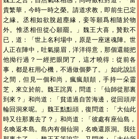
魏王之言，自然氣味相感，同時斂衽對道：「富
貴繁華，今時一時之榮。請道求教，即前生已定
之緣。丞相如欲脫超塵緣，妾等願爲相隨於物
外。惟丞相但從心願罷。」魏王大喜，贊歎不
已，道：「世上名利場中，原是一座迷魂陣。世
人正在陣中，吐氣揚眉，洋洋得意，那個還能把
他拗行過？一經把眼閉了，這才曉得：從前各
事，都是枉用心機，不過做個夢了。」如此說話
之間，但見一個和尚，瘋瘋顛顛，手持一朵靈
芝，來立於前。魏王詫異，問道：「仙師從那裏
到來？」和尚道：「貧道過自苦海邊，從回頭岸
輪回洞來呢。」魏王點點頭，復問道：「大仙此
時又往那裏去了？」和尚道：「彼處有座仙島，
名喚返本島。島內有個仙洞，名喚還原洞。我往