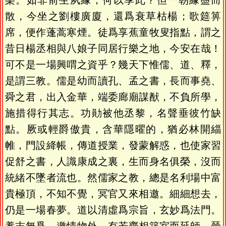
樂。如非前生夙緣，何以享此？但一朝緣盡而
散，今坐之劉樓廣廈，還爲衰草枯楊；歌筵箅
席，便作蓬蒿寒煙。徒爲享蕉童牧叟指點，謂之
昔日楊丞相與八娘子同居行樂之地，今安在哉！
可不是一場興喟之資乎？幾天下惟儒、道、釋，
是謂三教。儒是幼而讀孔、孟之書，長而事堯、
舜之君，出入金華，端委廊廟謀猷，不負所學，
施措得行其志。功勛被他丞黎，名聲垂彼竹缺
點。厥或輕爵傲貴，含華隱曜的，猶必林開緇
帷，門設絳帳，傳道授業，發蒙解惑，也使家習
促舒之書，人識康成之裏，生而身名俱榮，沒而
統緒不墜者流也。然儒家之教，總是名利場中富
貴極頂，不知不覺，冥官又來相邀。細細想去，
仍是一場春夢。道以清虛爲宗旨，玄妙爲法門。