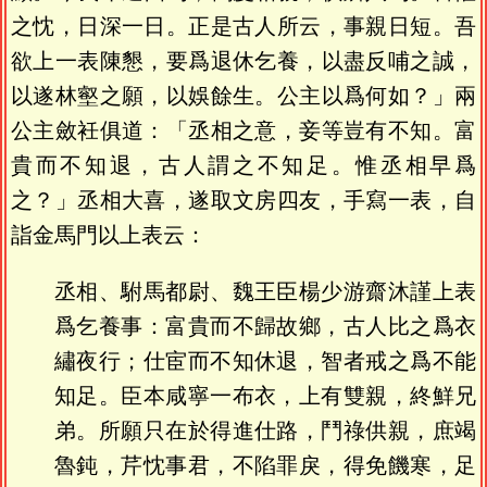
之忱，日深一日。正是古人所云，事親日短。吾
欲上一表陳懇，要爲退休乞養，以盡反哺之誠，
以遂林壑之願，以娛餘生。公主以爲何如？」兩
公主斂衽俱道：「丞相之意，妾等豈有不知。富
貴而不知退，古人謂之不知足。惟丞相早爲
之？」丞相大喜，遂取文房四友，手寫一表，自
詣金馬門以上表云：
丞相、駙馬都尉、魏王臣楊少游齋沐謹上表
爲乞養事：富貴而不歸故鄉，古人比之爲衣
繡夜行；仕宦而不知休退，智者戒之爲不能
知足。臣本咸寧一布衣，上有雙親，終鮮兄
弟。所願只在於得進仕路，鬥祿供親，庶竭
魯鈍，芹忱事君，不陷罪戾，得免饑寒，足