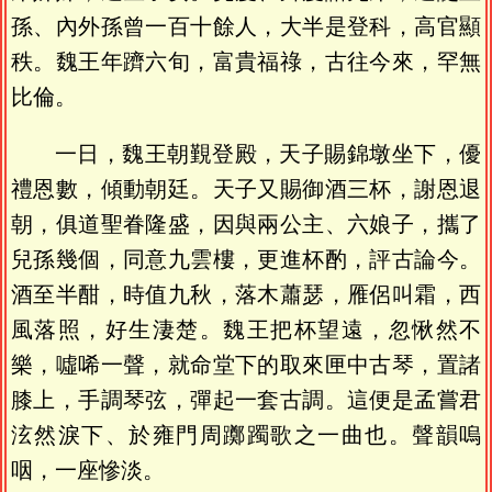
孫、內外孫曾一百十餘人，大半是登科，高官顯
秩。魏王年躋六旬，富貴福祿，古往今來，罕無
比倫。
一日，魏王朝覲登殿，天子賜錦墩坐下，優
禮恩數，傾動朝廷。天子又賜御酒三杯，謝恩退
朝，俱道聖眷隆盛，因與兩公主、六娘子，攜了
兒孫幾個，同意九雲樓，更進杯酌，評古論今。
酒至半酣，時值九秋，落木蕭瑟，雁侶叫霜，西
風落照，好生淒楚。魏王把杯望遠，忽愀然不
樂，噓唏一聲，就命堂下的取來匣中古琴，置諸
膝上，手調琴弦，彈起一套古調。這便是孟嘗君
泫然淚下、於雍門周躑躅歌之一曲也。聲韻嗚
咽，一座慘淡。