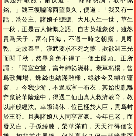
俱起拜敬服，俯伏道：「爺爺明訓，敢不佩
銘。」魏王復噓唏西望良久，便道：「我又有一
話，爲公主、諸娘子聽聽。大凡人生一世，草生
一秋，正是古人慷慨之語。自古英雄豪傑，雖然
貴爲天子，富有四海，不過一時之朝露，見即
乾。是故秦皇、漢武要求不死之藥，欺欲凋三光
而閱千秋，然畢竟免不得了一個土饅頭。正所
謂：『隔室空堂，當年紳笏滿牀。衰草柘楊，曾
爲歌舞場。蛛絲也結滿雕樑，綠紗今又糊在蓬
窗。』今我少游，不過咸寧一布衣，其始也亂離
奔竄於華陰途中，得遇二仙山真人救濟教育，教
以諸般經法。幸際鴻休，位已極於人臣，貴爲封
於王爵。且與諸娘八人同享富豪。今年已老，而
發又白，子孫繞膝，榮華滿前，天天行得個安