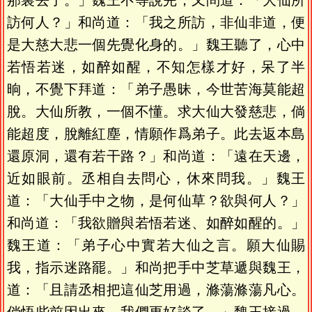
那裏去了。」魏王不等說完，又問道：「大仙所
訪何人？」和尚道：「我之所訪，非仙非道，便
是大慈大悲一個先覺化身的。」魏王聽了，心中
若悟若迷，如醉如醒，不知怎樣才好，呆了半
晌，不覺下拜道：「弟子愚昧，今世苦海莫能超
脫。大仙所教，一個不懂。求大仙大發慈悲，倘
能超度，脫離紅塵，情願作爲弟子。此去返本島
還原洞，還有若干路？」和尚道：「遠在天邊，
近如眼前。丞相自去問心，休來問我。」魏王
道：「大仙手中之物，是何仙草？欲與何人？」
和尚道：「我欲贈與若悟若迷、如醉如醒的。」
魏王道：「弟子心中實若大仙之言。願大仙賜
我，指示迷路罷。」和尚把手中芝草遞與魏王，
道：「且請丞相把這仙芝用過，滌蕩滌蕩凡心。