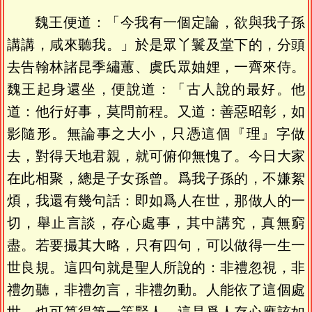
魏王便道：「今我有一個定論，欲與我子孫
講講，咸來聽我。」於是眾丫鬟及堂下的，分頭
去告翰林諸昆季繡蕙、虞氏眾妯娌，一齊來侍。
魏王起身還坐，便說道：「古人說的最好。他
道：他行好事，莫問前程。又道：善惡昭彰，如
影隨形。無論事之大小，只憑這個『理』字做
去，對得天地君親，就可俯仰無愧了。今日大家
在此相聚，總是子女孫曾。爲我子孫的，不嫌絮
煩，我還有幾句話：即如爲人在世，那做人的一
切，舉止言談，存心處事，其中講究，真無窮
盡。若要撮其大略，只有四句，可以做得一生一
世良規。這四句就是聖人所說的：非禮忽視，非
禮勿聽，非禮勿言，非禮勿動。人能依了這個處