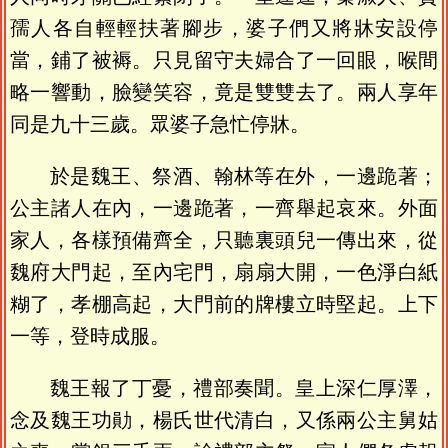
孺人各自輕輕扶著腳步，婆子們又將牀安設停
當，鋪了被褥。只見留守夫婦合了一回眼，喉間
略一響動，臉變笑容，竟是雙雙去了。兩人享年
同是九十三歲。眾婆子急忙停牀。
於是魏王、祭酒、翰林等在外，一邊跪著；
公主諸人在內，一邊跪著，一齊舉起哀來。外面
家人，各樣預備齊全，只聽裏頭兒一傳出來，從
魏府大門起，至內宅門，扇扇大開，一色淨白紙
糊了，孝棚高起，大門前的牌樓立時堅起。上下
一等，登時成服。
魏王報了丁憂，禮部奏聞。皇上深仁厚澤，
念及魏王功勛，楊氏世代清白，又係兩公主舅姑