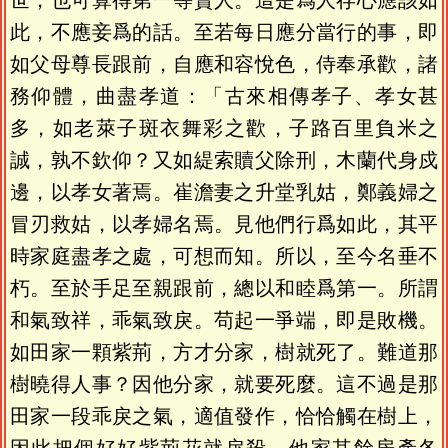
世，也可算得第一等賢人。這是爲人存心應該如
此，不應妾爲的話。至若每日應分當行的事，即
如父母尊長跟前，自應和容悅色，侍奉承歡，諸
務仰體，曲盡孝道：「古來相傳孝子、孝女甚
多，如老萊子斑衣舞彩之歡，子路百里負米之
誠，孰不欽仰？又如緹索贖父除刑，木蘭代身戍
邊，以孝女著焉。崔澹妻之升堂乳姑，鄭義婦之
冒刃救姑，以孝婦名焉。見他們行爲如此，其平
時家庭盡孝之處，可想而知。所以，至今名垂不
朽。至於手足至親跟前，總以和睦爲第一。所謂
和氣致祥，乖氣致戾。苟起一爭端，即是敗機。
如田家一顆紫荊，方才分家，樹就死了。難道那
樹曉得人事？因他分家，就要死麼。這不過是那
田家一段乖戾之氣，適值發作，恰恰觸在樹上，