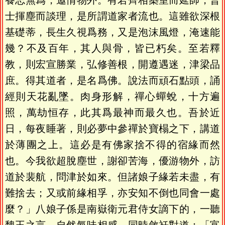
養志無爲，邀情物外。有若齊相築室而延師，晉
士揮塵而談理，是所謂道家者流也。這雖欲深根
基礎蒂，長生久視爲務，又是泡沫風燈，淹速能
幾？不及百年，其人與骨，皆已朽矣。至若釋
教，則宏宣勝業，弘修善根，開遵遇迷，津梁品
庶。得其道者，是名爲佛。說法而頑石點頭，誦
經則天花亂墜。肉身形解，禪心蟬蛻，十方遍
照，萬劫恒存，此其爲最神而最久也。吾於近
日，每夜睡著，則必夢中參禪於寶榻之下，講道
於薄團之上。這必是有佛家捨不得的宿緣而然
也。今我欲超脫塵世，謝卻苦海，優游物外，訪
道於裴航，問津於如來。但諸娘子緣若未盡，有
難捨去；又或前緣相孚，亦安知不倒也同會一處
麼？」八娘子係是南嶽衛元君侍女謫下的，一聽