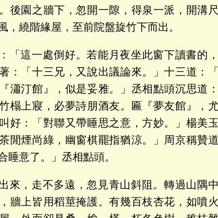
。後園之牆下，忽開一隙，得泉一派，開溝
風，繞階緣屋，至前院盤旋竹下而出。
：「這一處倒好。若能月夜坐此窗下讀書的
著：「十三兄，又說出議論來。」十三道：
『瀟汀館』，似是妥雅。」丞相點頭沉思道
竹榻上寢，必夢詩朋酒友。匾『夢友館』，
叫好：「對聯又帶睡思之意，方妙。」楊美
茶閒煙尚綠，幽窗棋罷指猶涼。」周京稱贊
合睡意了。」丞相點頭。
出來，走不多遠，忽見青山斜阻。轉過山隅
，牆上皆用稻莖掩護。有幾百枝杏花，如噴