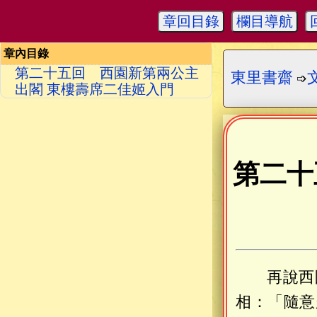
章回目錄
欄目導航
章內目錄
第二十五回 西園新第兩公主
東里書齋
➩
出閣 東樓壽席二佳姬入門
第二十
再說西
相：「隨意