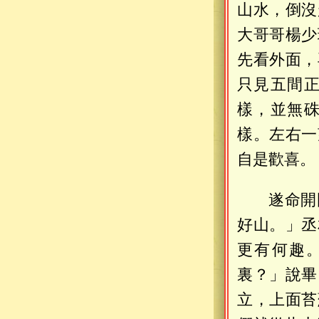
山水，倒沒
大哥哥楊少
先看外面，
只見五間
樣，並無
樣。左右一
自是歡喜。
遂命開
好山。」丞
更有何趣
裏？」說畢
立，上面苔