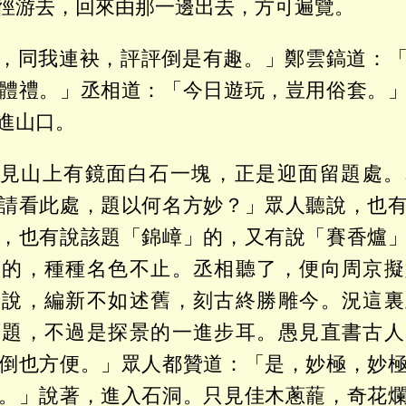
徑游去，回來由那一邊出去，方可遍覽。
，同我連袂，評評倒是有趣。」鄭雲鎬道：
體禮。」丞相道：「今日遊玩，豈用俗套。
進山口。
見山上有鏡面白石一塊，正是迎面留題處。
請看此處，題以何名方妙？」眾人聽說，也
，也有說該題「錦嶂」的，又有說「賽香爐
」的，種種名色不止。丞相聽了，便向周京擬
人說，編新不如述舊，刻古終勝雕今。況這裏
可題，不過是探景的一進步耳。愚見直書古人
倒也方便。」眾人都贊道：「是，妙極，妙
。」說著，進入石洞。只見佳木蔥蘢，奇花