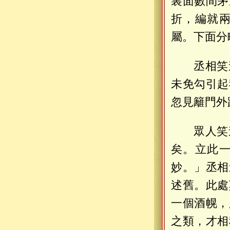
裏面數間茅
折，編就
屬。下面分
丞相笑
未免勾引起
忽見籬門外
眾人笑
矣。立此
妙。」丞相
述舊。此處
一個酒幌，
之類，才相