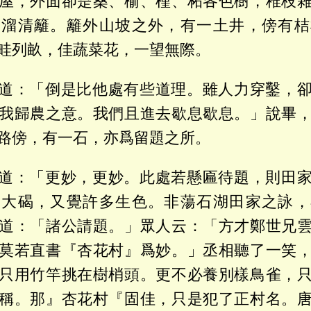
屋，外面卻是桑、榆、槿、柘各色樹，稚枝
兩溜清籬。籬外山坡之外，有一土井，傍有桔
畦列畝，佳蔬菜花，一望無際。
道：「倒是比他處有些道理。雖人力穿鑿，
我歸農之意。我們且進去歇息歇息。」說畢
路傍，有一石，亦爲留題之所。
道：「更妙，更妙。此處若懸匾待題，則田
一大碣，又覺許多生色。非蕩石湖田家之詠，
道：「諸公請題。」眾人云：「方才鄭世兄
莫若直書『杏花村』爲妙。」丞相聽了一笑
只用竹竿挑在樹梢頭。更不必養別樣鳥雀，
稱。那』杏花村『固佳，只是犯了正村名。