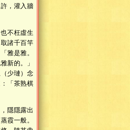
尺許，灌入牆
，也不枉虛生
「取諸千百竿
：「雅是雅。
尤雅新的。」
玉（少璉）念
道：「茶熟棋
中，隱隱露出
火蒸霞一般。