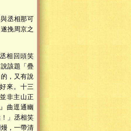
「與丞相那可
」遂挽周京之
丞相回頭笑
有說該題「疊
」的，又有說
好來。十三
並非主山正
』曲逕通幽
極！」丞相笑
爛熳，一帶清