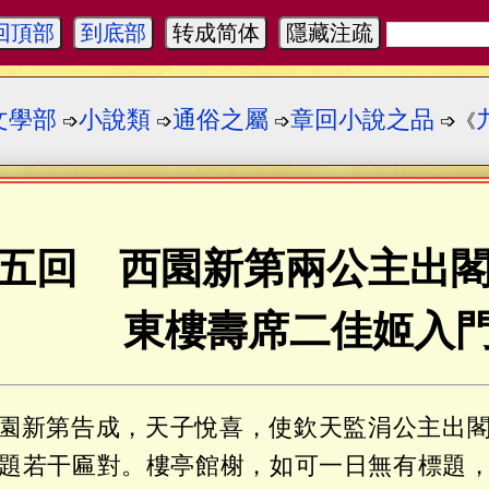
回頂部
到底部
转成简体
隱藏注疏
文學部
小說類
通俗之屬
章回小說之品
➩
➩
➩
➩《
五回 西園新第兩公主出
東樓壽席二佳姬入
園新第告成，天子悅喜，使欽天監涓公主出
題若干匾對。樓亭館榭，如可一日無有標題