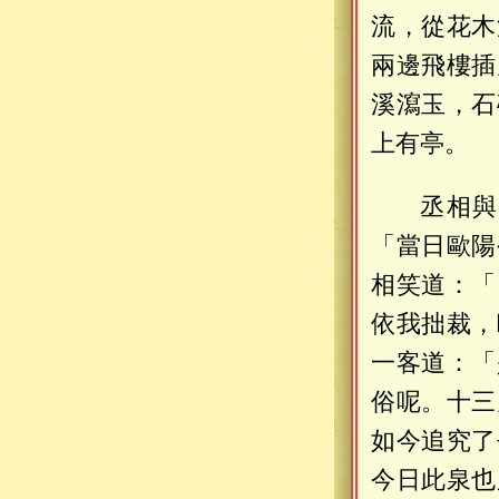
流，從花木
兩邊飛樓插
溪瀉玉，石
上有亭。
丞相與
「當日歐陽
相笑道：「
依我拙裁，
一客道：「
俗呢。十三
如今追究了
今日此泉也