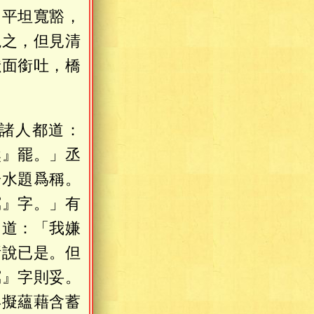
，平坦寬豁，
視之，但見清
獸面銜吐，橋
諸人都道：
然』罷。」丞
於水題爲稱。
瀉』字。」有
相道：「我嫌
所說已是。但
瀉』字則妥。
再擬蘊藉含蓄