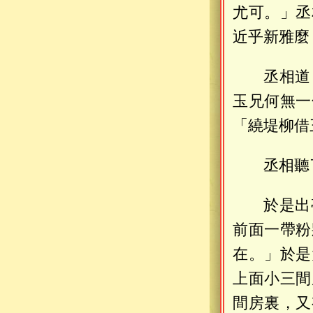
尤可。」丞
近乎新雅麼
丞相道
玉兄何無一
「繞堤柳借
丞相聽
於是出
前面一帶粉
在。」於是
上面小三間
間房裏，又