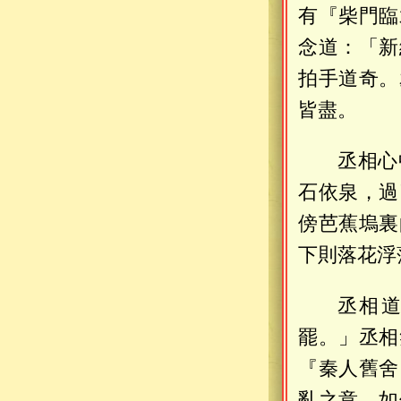
有『柴門臨
念道：「新
拍手道奇。
皆盡。
丞相心
石依泉，過
傍芭蕉塢裏
下則落花浮
丞相
罷。」丞相
『秦人舊舍
亂之意，如