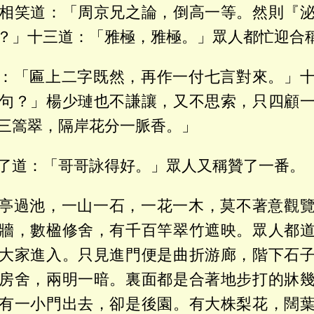
相笑道：「周京兄之論，倒高一等。然則『
？」十三道：「雅極，雅極。」眾人都忙迎合
：「匾上二字既然，再作一付七言對來。」
句？」楊少璉也不謙讓，又不思索，只四顧
三篙翠，隔岸花分一脈香。」
了道：「哥哥詠得好。」眾人又稱贊了一番。
亭過池，一山一石，一花一木，莫不著意觀
牆，數楹修舍，有千百竿翠竹遮映。眾人都
大家進入。只見進門便是曲折游廊，階下石
房舍，兩明一暗。裏面都是合著地步打的牀
有一小門出去，卻是後園。有大株梨花，闊