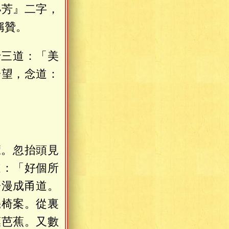
泌芳』二字，
稱贊。
十三道：「美
一望，念道：
覽。忽抬頭見
道：「好個所
子漫成甬道。
幾椅案。從裏
葉芭蕉。又數