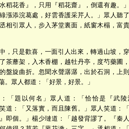
水稻花香』，只用『稻花齋』，倒還有趣。
綠漲添浣葛處，好雲香護采芹人。」眾人聽
丞相引眾人，步入茅堂裏面，紙窗木榻，富
中，只是歡喜，一面引人出來，轉過山坡，
了茶蘼架，入木香棚，越牡丹亭，度芍藥圃
的盤旋曲折。忽聞水聲潺潺，出於石洞，上
蕩。眾人都道：「好景，好景。」
道：「題以何名」眾人道：「恰恰是『武陵
笑道：「又落實，而且陳舊。」眾人笑道：
』即個。」楊少璉道：「越發背謬了。『秦
何使得？莫若『蓼花漵』三字。」丞相道：