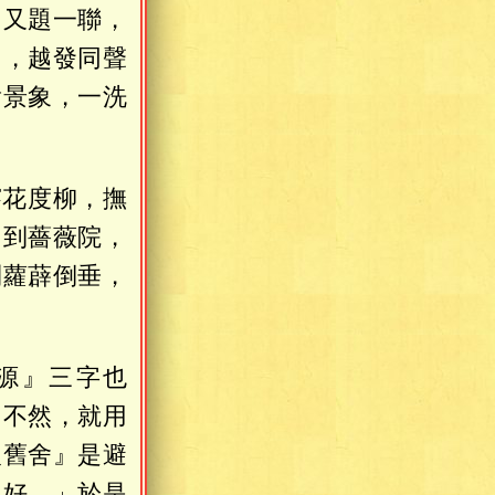
」又題一聯，
了，越發同聲
貴景象，一洗
穿花度柳，撫
，到薔薇院，
則蘿薜倒垂，
源』三字也
「不然，就用
人舊舍』是避
「好。」於是