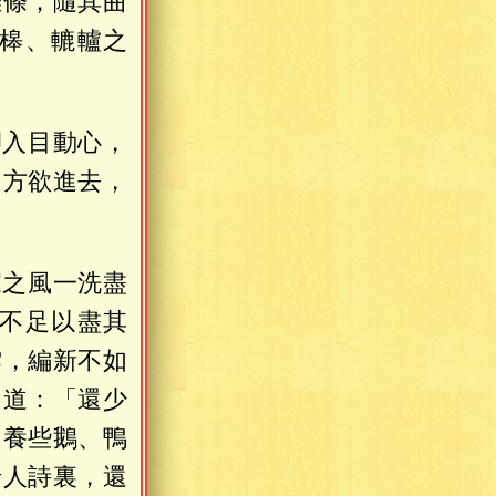
雜條，隨其曲
槔、轆轤之
卻入目動心，
，方欲進去，
家之風一洗盡
不足以盡其
雲，編新不如
，道：「還少
只養些鵝、鴨
唐人詩裏，還