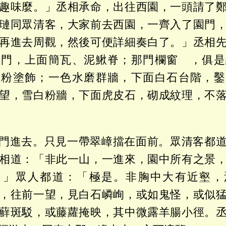
趣味麼。」丞相承命，出往西園，一頭請了
璉同眾清客，大家前去西園，一齊入了園門
再進去周觀，然後可便詳細奏白了。」丞相
正門，上面簡瓦、泥鰍脊；那門欄窗 ，俱是
硃粉塗飾；一色水磨群牆，下面白石台階，鑿
望，雪白粉牆，下面虎皮石，砌成紋理，不
門進去。只見一帶翠嶂擋在面前。眾清客都
相道：「非此一山，一進來，園中所有之景
。」眾人都道：「極是。非胸中大有近壑，
，往前一望，見白石嶙峋，或如鬼怪，或似
蘚斑駁，或藤蘿掩映，其中微露羊腸小徑。