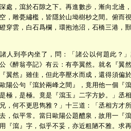
深處，瀉於石隙之下。再進數步，漸向北邊
空，雕甍繡檻，皆隱於山坳樹杪之間。俯而
磴穿雲，白石爲欄，環抱池沼，石橋三港，
諸人到亭內坐了，問：「諸公以何題此？」
公《醉翁亭記》有云：有亭翼然。就名『翼
『翼然』雖佳，但此亭壓水而成，還得須偏
歐陽公句『瀉於兩峰之間』，竟用他一個『
是極，是極。竟是『瀉玉』二字方妙。」丞
兄，何不更思雋雅？」十三道：「丞相方才
去，似平常。當日歐陽公題醴泉，故用一『
用『瀉』字，似乎不妥，亦近粗陋不雅。求