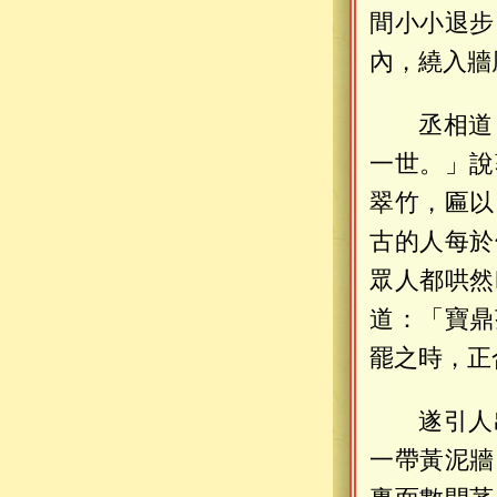
間小小退步
內，繞入牆
丞相道
一世。」說
翠竹，匾以
古的人每於
眾人都哄然
道：「寶鼎
罷之時，正
遂引人
一帶黃泥牆