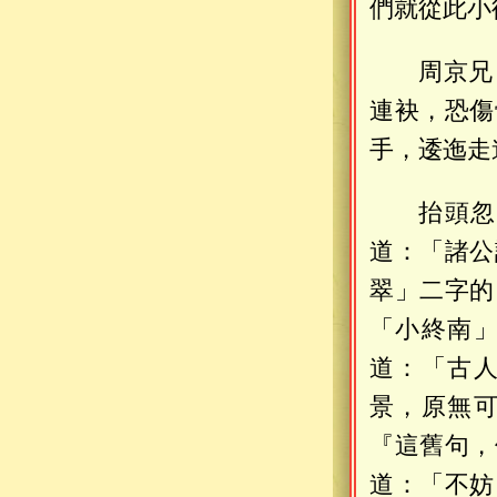
們就從此小
周京兄
連袂，恐傷
手，逶迤走
抬頭忽
道：「諸公
翠」二字的
「小終南
道：「古
景，原無
『這舊句，
道：「不妨