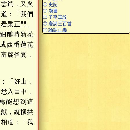
鄭雲鎬，又與
◎ 史記
◎ 漢書
，道：「我們
◎ 子平真詮
先看秉正門。
◎ 唐詩三百首
◎ 論語正義
細雕時新花
成西番蓮花
落富麗俗套，
道：「好山，
，悉入目中，
焉能想到這
猛獸，縱橫拱
丞相道：「我