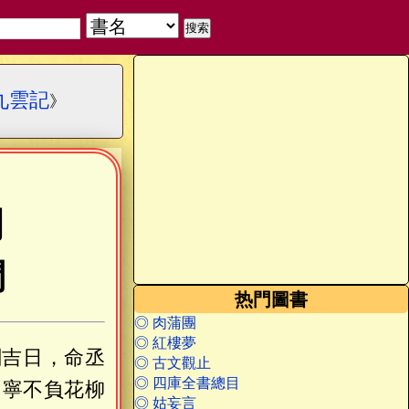
九雲記
》
閣
門
热門圖書
◎ 肉蒲團
◎ 紅樓夢
閣吉日，命丞
◎ 古文觀止
◎ 四庫全書總目
，寧不負花柳
◎ 姑妄言