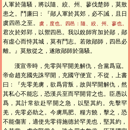
人軍於蒲騷，將以隨、絞、州、蓼伐楚師，莫敖
患之。鬥廉曰：『鄖人軍於其郊，必不誡，且日
虞四邑之至。
虞，度也。四邑：隨、絞、州、蓼也。
君次於郊郢，以禦四邑。我以銳師宵加於鄖，鄖
有虛心而恃其城，莫有鬥志。若敗鄖師，四邑必
離。』莫敖從之，遂敗鄖師於蒲騷。
漢宣帝時，先零與罕開羌解仇，合黨爲寇。
帝命趙充國先誅罕開，充國守便宜，不從，上書
曰：『先零羌虜，欲爲背叛，故與罕開解仇，然
其私心不能忘，恐漢兵至而罕開背之也。臣愚以
爲，其計常欲赴罕開之急，以堅其約。先擊罕
羌，先零必助之。今虜馬肥、糧方饒，擊之，恐
不能傷害，適使先零得施德於罕羌也，堅其約，