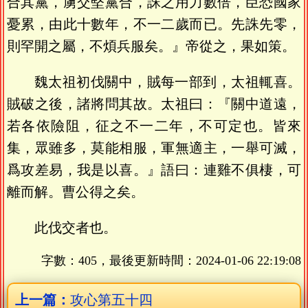
合其黨，虜交堅黨合，誅之用力數倍，臣恐國家
憂累，由此十數年，不一二歲而已。先誅先零，
則罕開之屬，不煩兵服矣。』帝從之，果如策。
魏太祖初伐關中，賊每一部到，太祖輒喜。
賊破之後，諸將問其故。太祖曰：『關中道遠，
若各依險阻，征之不一二年，不可定也。皆來
集，眾雖多，莫能相服，軍無適主，一舉可滅，
爲攻差易，我是以喜。』語曰：連雞不俱棲，可
離而解。曹公得之矣。
此伐交者也。
字數：405，最後更新時間：
2024-01-06 22:19:08
上一篇：
攻心第五十四