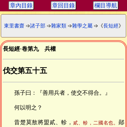
章內目錄
章回目錄
欄目導航
東里書齋
➩
諸子部
➩
雜家類
➩
雜學之屬
➩《
長短經
》
長短經
·
卷第九 兵權
伐交第五十五
孫子曰：『善用兵者，使交不得合。』
何以明之？
昔楚莫敖將盟貳、軫，
鄖
貳、軫，二國名也。