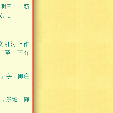
德明曰：「䈥
誤。」
文引河上作
「至」下有
䘒」字，御注
」，景龍、御