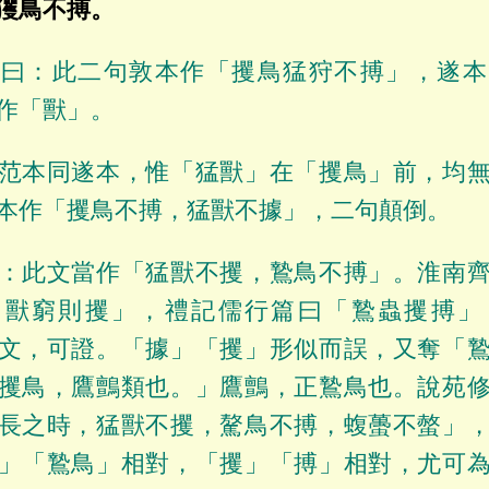
玃鳥不搏。
雄曰：此二句敦本作「攫鳥猛狩不搏」，遂本
作「獸」。
范本同遂本，惟「猛獸」在「攫鳥」前，均
本作「攫鳥不搏，猛獸不據」，二句顛倒。
：此文當作「猛獸不攫，鷙鳥不搏」。淮南
，獸窮則攫」，禮記儒行篇曰「鷙蟲攫搏」
文，可證。「據」「攫」形似而誤，又奪「
攫鳥，鷹鸇類也。」鷹鸇，正鷙鳥也。說苑
長之時，猛獸不攫，驁鳥不搏，蝮蠆不螫」
」「鷙鳥」相對，「攫」「搏」相對，尤可