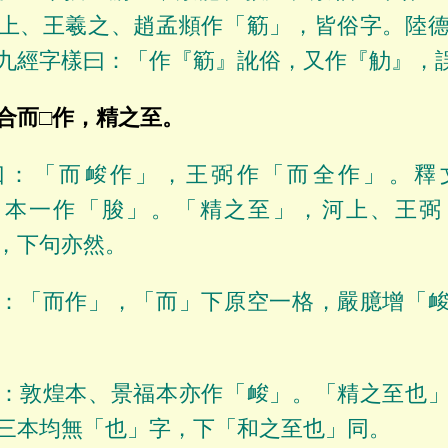
上、王羲之、趙孟頫作「䈥」，皆俗字。陸
九經字樣曰：「作『䈥』訛俗，又作『觔』，
合而□作，精之至。
曰：「而䘒作」，王弼作「而全作」。釋
，本一作「脧」。「精之至」，河上、王弼
，下句亦然。
：「而作」，「而」下原空一格，嚴臆增「
：敦煌本、景福本亦作「䘒」。「精之至也
三本均無「也」字，下「和之至也」同。