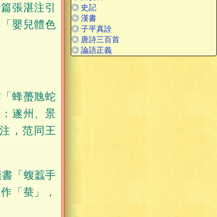
瑞篇張湛注引
◎ 史記
◎ 漢書
：「嬰兒體色
◎ 子平真詮
◎ 唐詩三百首
◎ 論語正義
作「蜂蠆虺蛇
案：遂州、景
注，范同王
漢書「蝮蠚手
」作「蛬」，