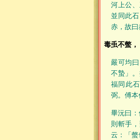
河上公、
並同此石
赤，故曰
毒䖝不螫，
嚴可均曰
不蟄」。
福同此
弼。傅本
畢沅曰：
則斬手，
云：「螫