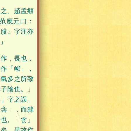
羲之、趙孟頫
。范應元曰：
『朘』字注亦
。」
「作，長也，
」作「䘒」，
精氣多之所致
赤子陰也。」
侌」字之誤。
「侌」，而隸
是也。「侌」
」矣。是故作