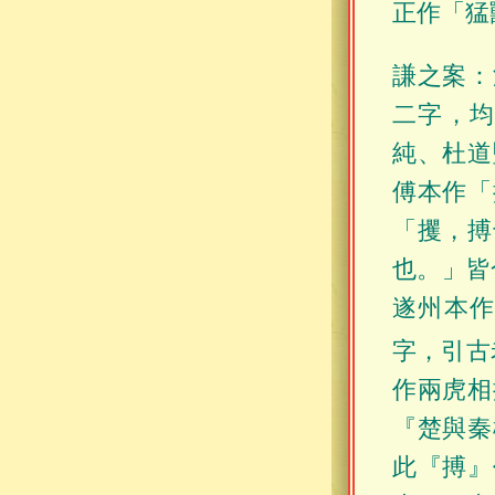
正作「猛
謙之案：
二字，
純、杜道
傅本作「
「攫，搏
也。」皆
遂州本作
字，引古
作兩虎相
『楚與秦
此『搏』