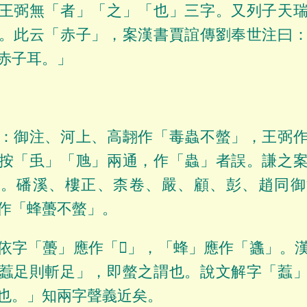
王弼無「者」「之」「也」三字。又列子天
。此云「赤子」，案漢書賈誼傳劉奉世注曰
赤子耳。」
：御注、河上、高翿作「毒蟲不螫」，王弼
按「䖝」「虺」兩通，作「蟲」者誤。謙之
石。磻溪、樓正、柰卷、嚴、顧、彭、趙同御
作「蜂蠆不螫」。
依字「蠆」應作「𧍣」，「蜂」應作「蠭」。
蠚足則斬足」，即螫之謂也。說文解字「蠚
也。」知兩字聲義近矣。