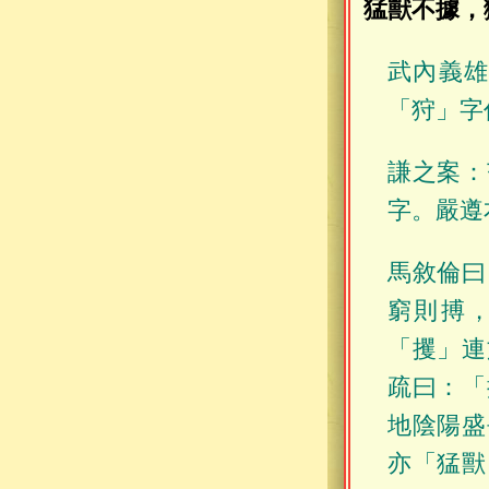
猛獸不據，
武內義
「狩」字
謙之案：
字。嚴遵
馬敘倫曰
窮則搏
「攫」連
疏曰：「
地陰陽盛
亦「猛獸