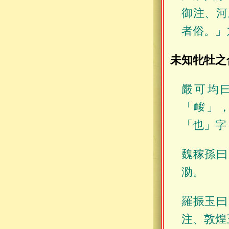
御注、河
者俗。」
未知牝牡之
嚴可均
「䘒」
「也」字
魏稼孫曰
泐。
羅振玉曰
注、敦煌