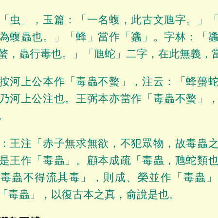
「虫」，玉篇：「一名蝮，此古文虺字。」
為蝮蟲也。」「蜂」當作「蠭」。字林：「
螫，蟲行毒也。」「虺蛇」二字，在此無義，
按河上公本作「毒蟲不螫」，注云：「蜂蠆
乃河上公注也。王弼本亦當作「毒蟲不螫」
。
：王注「赤子無求無欲，不犯眾物，故毒蟲
是王作「毒蟲」。顧本成疏「毒蟲，虺蛇類
以毒蟲不得流其毒」，則成、榮並作「毒蟲」
「毒蟲」，以復古本之真，俞說是也。