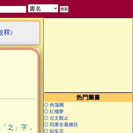
校釋
》
热門圖書
◎ 肉蒲團
◎ 紅樓夢
◎ 古文觀止
◎ 四庫全書總目
無「之」字，
◎ 姑妄言