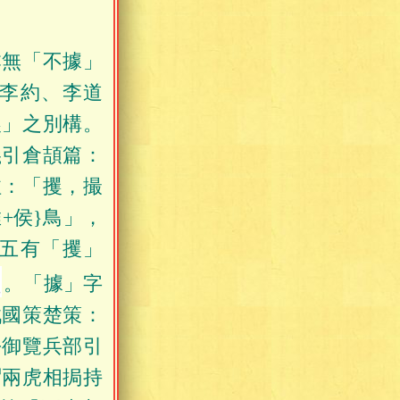
本無「不據」
李約、李道
攫」之別構。
義引倉頡篇：
注：「攫，撮
+侯}鳥」，
卷五有「攫」
。「據」字
戰國策楚策：
平御覽兵部引
謂兩虎相挶持