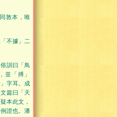
同敦本，唯
無「不據」二
齊俗訓曰「鳥
，並「搏」
鷙」字耳。成
修文篇曰「天
，疑本此文，
為例證也。潘