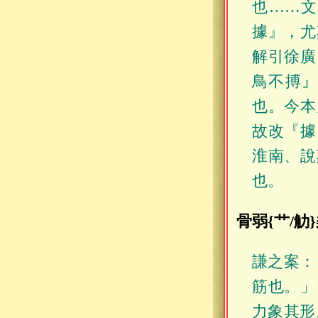
也……
據』，尤
解引徐廣
鳥不搏
也。今本
故改『據
淮南、說
也。
骨弱{艹/觔
謙之案：
筋也。」
力象其形