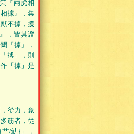
策『兩虎相
虎相據』，集
猛獸不據，攫
』，皆其證
少聞『據』，
為「搏」，則
，作「據」是
筋，從力，象
之多筋者，從
艹/觔}」，