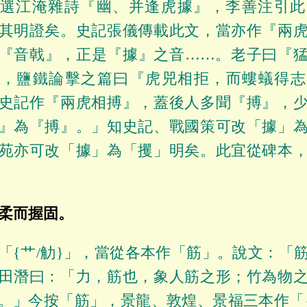
文選江淹雜詩『幽、并逢虎據』，李善注引此
其明證矣。史記張儀傳載此文，當亦作『兩
『音戟』，正是『據』之音……。老子曰『
』，鹽鐵論擊之篇曰『虎兕相拒，而螻蟻得志
史記作『兩虎相搏』，蓋後人多聞『搏』，
』為『搏』。」知史記、戰國策可改「據」
苑亦可改「據」為「攫」明矣。此宜從碑本
}柔而握固。
「{艹/觔}」，當從各本作「筋」。說文：「
田潛曰：「力，筋也，象人筋之形；竹為物
。」今按「筋」，景龍、敦煌、景福三本作「{