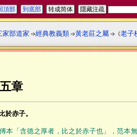
回頂部
到底部
转成简体
隱藏注疏
三家部道家
經典教義類
黃老莊之屬
老子
➩
➩
➩《
五章
比於赤子。
傅本「含德之厚者，比之於赤子也」，范本