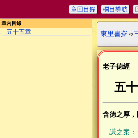
章回目錄
欄目導航
章內目錄
五十五章
東里書齋
➩
老子德經
五十
含德之厚，
謙之案：