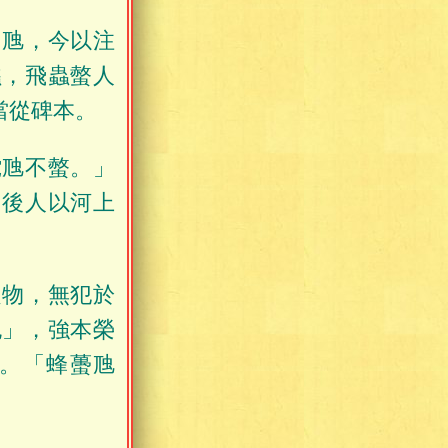
「虺，今以注
蠭，飛蟲螫人
當從碑本。
蛇虺不螫。」
，後人以河上
之物，無犯於
也」，強本榮
。「蜂蠆虺