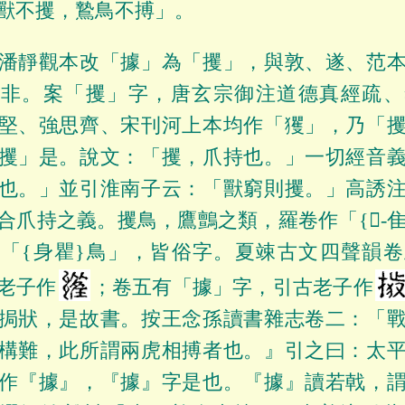
獸不攫，鷙鳥不搏」。
潘靜觀本改「據」為「攫」，與敦、遂、范
均非。案「攫」字，唐玄宗御注道德真經疏、
堅、強思齊、宋刊河上本均作「玃」，乃「
攫」是。說文：「攫，爪持也。」一切經音
也。」並引淮南子云：「獸窮則攫。」高誘
合爪持之義。攫鳥，鷹鸇之類，羅卷作「{𤣓-隹
「{身瞿}鳥」，皆俗字。夏竦古文四聲韻
老子作
；卷五有「據」字，引古老子作
挶狀，是故書。按王念孫讀書雜志卷二：「
構難，此所謂兩虎相搏者也。』引之曰：太
作『據』，『據』字是也。『據』讀若戟，