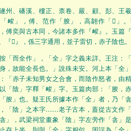
遂州、磻溪、樓正、柰卷、嚴、顧、彭、王
「䘒」，傅、范作「朘」，高翿作「𡱥」
，傅奕與古本同，今諸本多作『䘒』。玉篇
、『𡱥』，係三字通用，並子雷切，赤子陰也
按「而全作」，「全」字之義未詳。王注：
身，故能全長也。」說殊未安。河上本「全
：「赤子未知男女之合會，而陰作怒者，由
以「陰」字釋「䘒」字。玉篇肉部：「朘，
「朘」也。疑王氏所據本作「全」者，乃「
，「陰」之本字……老子古本，蓋從古文作
侌」，武梁祠堂畫象「陰」字左旁作「侌」
止存上半，則與「全」字相似，因誤為「全