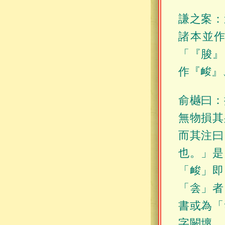
謙之案：
諸本並作
「『脧』
作『䘒』
俞樾曰：
無物損其
而其注曰
也。」是
「䘒」即
「侌」者
書或為「
字闕壞，