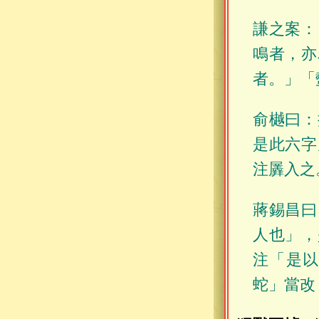
謙之案：
鳴者，亦
者。」「
俞樾曰：
是此六字
注羼入之
蔣錫昌曰
人也」，
注「是
蛇」當改