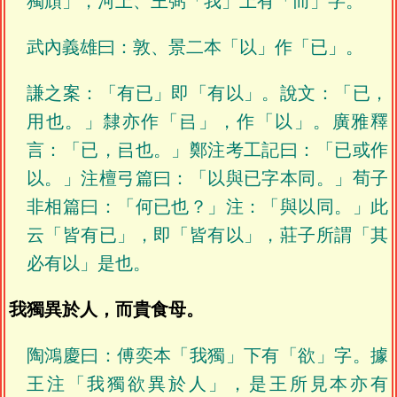
獨頑」，河上、王弼「我」上有「而」字。
武內義雄曰：敦、景二本「以」作「已」。
謙之案：「有已」即「有以」。說文：「已，
用也。」隸亦作「㠯」，作「以」。廣雅釋
言：「已，㠯也。」鄭注考工記曰：「已或作
以。」注檀弓篇曰：「以與已字本同。」荀子
非相篇曰：「何已也？」注：「與以同。」此
云「皆有已」，即「皆有以」，莊子所謂「其
必有以」是也。
我獨異於人，而貴食母。
陶鴻慶曰：傅奕本「我獨」下有「欲」字。據
王注「我獨欲異於人」，是王所見本亦有