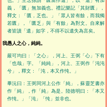
也。」王念孫謂「匱當作遺」，以「遺」有加
義，「匱」無加義也。禮記樂記「其財匱」，
釋文：「匱，乏也。」「眾人皆有餘，而我獨
若匱」，「匱乏」與「有餘」為對文。自來解
者皆讀「遺」如字，不得不以遺失為言矣。
我愚人之心，純純。
嚴可均曰：「之心」，河上、王弼「心」下有
「也哉」字。「純純」，河上、王弼作「沌沌
兮」，釋文：「沌，本又作忳。」
畢沅曰：王弼同河上公作「純」，蘇靈芝書亦
作「純」，作「純」為是。陸德明曰：「本又
作忳。」「沌」「忳」並非也。