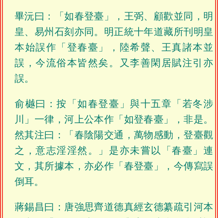
畢沅曰：「如春登臺」，王弼、顧歡並同，明
皇、易州石刻亦同。明正統十年道藏所刊明皇
本始誤作「登春臺」，陸希聲、王真諸本並
誤，今流俗本皆然矣。又李善閑居賦注引亦
誤。
俞樾曰：按「如春登臺」與十五章「若冬涉
川」一律，河上公本作「如登春臺」，非是。
然其注曰：「春陰陽交通，萬物感動，登臺觀
之，意志淫淫然。」是亦未嘗以「春臺」連
文，其所據本，亦必作「春登臺」，今傳寫誤
倒耳。
蔣錫昌曰：唐強思齊道德真經玄德纂疏引河本