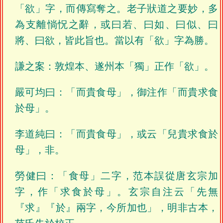
「欲」字，而傳寫奪之。老子狀道之要妙，多
為支離惝怳之辭，或曰若、曰如、曰似、曰
將、曰欲，皆此旨也。當以有「欲」字為勝。
謙之案：敦煌本、遂州本「獨」正作「欲」。
嚴可均曰：「而貴食母」，御注作「而貴求食
於母」。
李道純曰：「而貴食母」，或云「兒貴求食於
母」，非。
勞健曰：「食母」二字，范本誤從唐玄宗加
字，作「求食於母」。玄宗自注云「先無
『求』『於』兩字，今所加也」，明非古本，