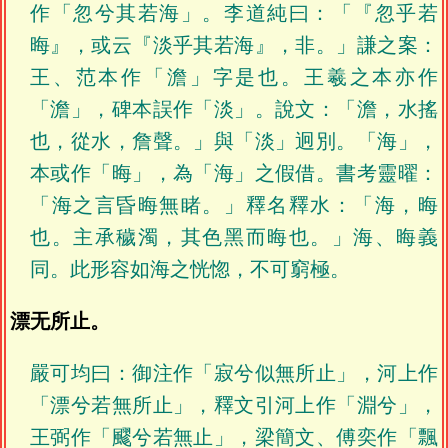
作「忽兮其若海」。李道純曰：「『忽乎若
晦』，或云『淡乎其若海』，非。」謙之案：
王、范本作「澹」字是也。王羲之本亦作
「澹」，碑本誤作「淡」。說文：「澹，水搖
也，從水，詹聲。」與「淡」迥別。「海」，
本或作「晦」，為「海」之假借。書考靈曜：
「海之言昏晦無睹。」釋名釋水：「海，晦
也。主承穢濁，其色黑而晦也。」海、晦義
同。此形容如海之恍惚，不可窮極。
漂无所止。
嚴可均曰：御注作「寂兮似無所止」，河上作
「漂兮若無所止」，釋文引河上作「淵兮」，
王弼作「飂兮若無止」，梁簡文、傅奕作「飄