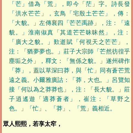
「芒」借為「荒」，即今「茫」字。詩長發
「洪水芒芒」，玄鳥「宅殷土芒芒」，傳：
「大貌。」左傳襄四「芒芒禹跡」，注：「遠
貌。」淮南俶真「其道芒芒昧昧然」，注：
「廣大之貌。」歎逝賦「何視天之芒芒」，
注：「猶夢夢也。」莊子大宗師「芒然彷徨乎
塵垢之外」，釋文：「無係之貌。」遂州碑作
「莽」，蓋以草深曰莽，與「忙」同有蒼芒荒
遠之義。小爾雅廣詁：「莽，大也。」呂覽知
接「何以為之莽莽也」，注：「長大貌。」莊
子逍遙遊「適莽蒼者」，崔注：「草野之
色。」「忙」、「莽」、「荒」義相近。
眾人熙熙，若享太窂，