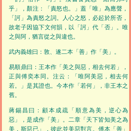
乎」，顏注：「責怒也。」蓋「唯」為應聲，
「訶」為責怒之詞。人心之怒，必起於所否，
故老子因協下文何韻，以「訶」代「否」。唯
之與阿，猶言從之與違也。
武內義雄曰：敦、遂二本「善」作「美」。
易順鼎曰：王本作「美之與惡，相去何若」，
正與傅奕本同。注云：「唯阿美惡，相去何
若。」是其證也。今本作「若何」，非王本之
舊。
蔣錫昌曰：顧本成疏「順意為美，逆心為
惡」，是成作「美」。二章「天下皆知美之為
美，斯惡已」，彼此並美惡對言。傅本「善」