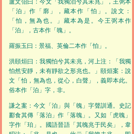
盧文弨曰：今文「我獨泊兮其未兆」，王弼本
「泊」作「廓」，藏本作「怕」。說文：
「怕，無為也。」藏本為是。今王弼本作
「泊」，古本作「魄」。
羅振玉曰：景福、英倫二本作「怕」。
洪頤烜曰：我獨怕兮其未兆，河上注：「我獨
怕然安靜，未有靜欲之形兆也。」頤烜案：說
文「怕，無為也，從心，白聲」，義即本此。
俗本作「泊」字，非。
謙之案：今文「泊」與「魄」字聲訓通。史記
酈食其傳「落泊」作「落魄」。又如「虎魄」
字作「珀」。國語晉語「其魄兆于民矣」，韋