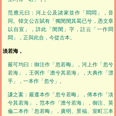
范應元曰：河上公及諸家並作「悶悶」，音
同。韓文公古賦有「獨閔閔其曷已兮，憑文章
以自宣」，詳此「閔閔」字，註云「一作悶
悶」，正與此合，今從古本。
淡若海，
嚴可均曰：御注作「忽若晦」，河上作「忽兮
若海」，王弼作「澹兮其若海」，大典作「漂
乎」，一本作「忽兮」。
謙之案：嚴遵本作「忽兮若晦」，傅本作「淡
兮其若海」，范本作「澹兮若海」，御注、英
倫二本作「忽若晦」，廣明、景福、室町三本