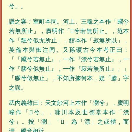
兮」。
謙之案：室町本同。河上、王羲之本作「飂兮
若無所止」，廣明作「𣿖兮若無所止」，范本
作「飄兮似无所止」，館本作「寂無所以」，
英倫本與御注同。又孫礦古今本考正曰：
「『飂兮若無止』，一作『漂兮若無止』，一
作『膠兮似無止』，一作『寂若無所止』。」
「膠兮似無止」，不知所據何本，疑「廫」字
之誤。
武內義雄曰：天文鈔河上本作「㵱兮」，廣明
幢作「𣿖兮」，瀧川本及世德堂本作「漂
兮」。按「㵱」「𣿖」為「漂」之或體，而
漂、飂音相近。