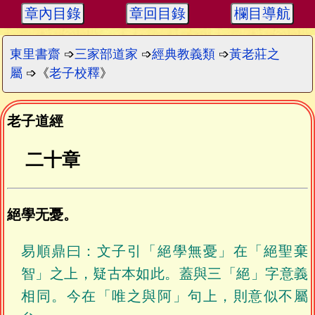
章內目錄
章回目錄
欄目導航
東里書齋
➩
三家部道家
➩
經典教義類
➩
黃老莊之
屬
➩《
老子校釋
》
老子道經
二十章
絕學无憂。
易順鼎曰：文子引「絕學無憂」在「絕聖棄
智」之上，疑古本如此。蓋與三「絕」字意義
相同。今在「唯之與阿」句上，則意似不屬