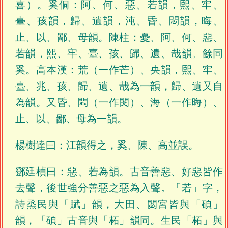
喜）。奚侗：阿、何、惡、若韻，熙、牢、
臺、孩韻，歸、遺韻，沌、昏、悶韻，晦、
止、以、鄙、母韻。陳柱：憂、阿、何、惡、
若韻，熙、牢、臺、孩、歸、遺、哉韻。餘同
奚。高本漢：荒（一作芒）、央韻，熙、牢、
臺、兆、孩、歸、遺、哉為一韻，歸、遺又自
為韻。又昏、悶（一作閔）、海（一作晦）、
止、以、鄙、母為一韻。
楊樹達曰：江韻得之，奚、陳、高並誤。
鄧廷楨曰：惡、若為韻。古音善惡、好惡皆作
去聲，後世強分善惡之惡為入聲。「若」字，
詩烝民與「賦」韻，大田、閟宮皆與「碩」
韻，「碩」古音與「柘」韻同。生民「柘」與