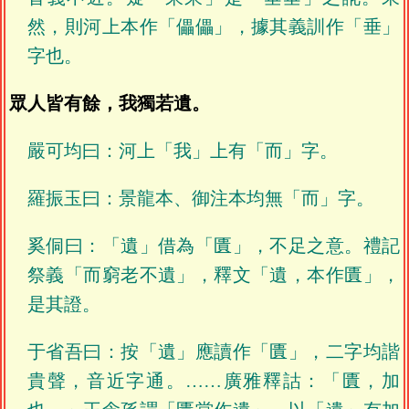
然，則河上本作「儡儡」，據其義訓作「垂」
字也。
眾人皆有餘，我獨若遺。
嚴可均曰：河上「我」上有「而」字。
羅振玉曰：景龍本、御注本均無「而」字。
奚侗曰：「遺」借為「匱」，不足之意。禮記
祭義「而窮老不遺」，釋文「遺，本作匱」，
是其證。
于省吾曰：按「遺」應讀作「匱」，二字均諧
貴聲，音近字通。……廣雅釋詁：「匱，加