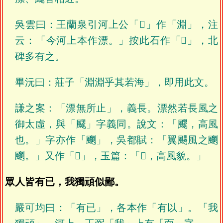
吳雲曰：王蘭泉引河上公「𣿖」作「淵」，注
云：「今河上本作漂。」按此石作「𣿖」，北
碑多有之。
畢沅曰：莊子「淵淵乎其若海」，即用此文。
謙之案：「漂無所止」，義長。漂然若長風之
御太虛，與「飂」字義同。說文：「飂，高風
也。」字亦作「䬟」，吳都賦：「翼颸風之䬟
䬟。」又作「𩘷」，玉篇：「𩘷，高風貌。」
眾人皆有已，我獨頑似鄙。
嚴可均曰：「有已」，各本作「有以」。「我