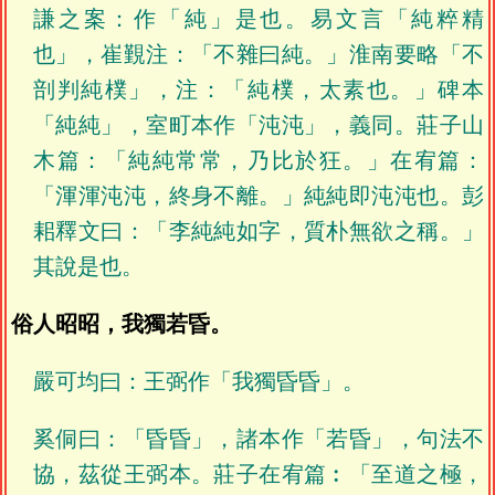
謙之案：作「純」是也。易文言「純粹精
也」，崔覲注：「不雜曰純。」淮南要略「不
剖判純樸」，注：「純樸，太素也。」碑本
「純純」，室町本作「沌沌」，義同。莊子山
木篇：「純純常常，乃比於狂。」在宥篇：
「渾渾沌沌，終身不離。」純純即沌沌也。彭
耜釋文曰：「李純純如字，質朴無欲之稱。」
其說是也。
俗人昭昭，我獨若昏。
嚴可均曰：王弼作「我獨昏昏」。
奚侗曰：「昏昏」，諸本作「若昏」，句法不
協，茲從王弼本。莊子在宥篇︰「至道之極，