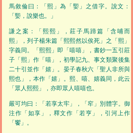
馬敘倫曰：「熙」為「媐」之借字。說文：
「媐，說樂也。」
謙之案：「熙熙」，莊子馬蹄篇「含哺而
熙」，列子楊朱篇「熙熙然以俟死」之「熙」
字義同。「熙熙」即「嘻嘻」，書鈔一五引莊
子「熙」作「嘻」，初學記九、事文類聚後集
二十引並作「嬉」。晏子春秋六「聖人非所與
熙也」，本作「嬉」。熙、嘻、嬉義同，此云
「眾人熙熙」，亦即眾人嘻嘻也。
嚴可均曰：「若享太牢」，「窂」別體字。御
注作「如享」，釋文作「若亨」，引河上作
「饗」。