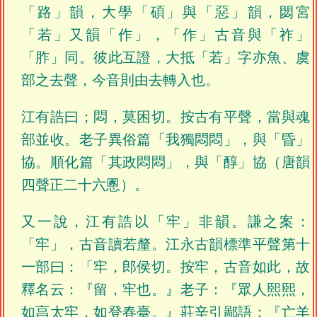
「路」韻，大學「碩」與「惡」韻，閟宮
「若」又韻「作」，「作」古音與「祚」
「胙」同。彼此互證，大抵「若」字亦魚、虞
部之去聲，今音則由去轉入也。
江有誥曰；悶，莫困切。按古有平聲，當與魂
部並收。老子異俗篇「我獨悶悶」，與「昏」
協。順化篇「其政悶悶」，與「醇」協（唐韻
四聲正二十六慁）。
又一說，江有誥以「牢」非韻。謙之案：
「牢」，古音讀若釐。江永古韻標準平聲第十
一部曰：「牢，郎侯切。按牢，古音如此，故
釋名云：『留，牢也。』老子：『眾人熙熙，
如亯太牢，如登春臺。』莊辛引鄙語：『亡羊