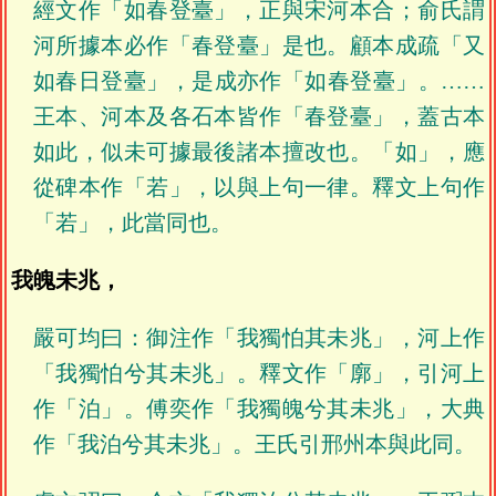
經文作「如春登臺」，正與宋河本合；俞氏謂
河所據本必作「春登臺」是也。顧本成疏「又
如春日登臺」，是成亦作「如春登臺」。……
王本、河本及各石本皆作「春登臺」，蓋古本
如此，似未可據最後諸本擅改也。「如」，應
從碑本作「若」，以與上句一律。釋文上句作
「若」，此當同也。
我魄未兆，
嚴可均曰：御注作「我獨怕其未兆」，河上作
「我獨怕兮其未兆」。釋文作「廓」，引河上
作「泊」。傅奕作「我獨魄兮其未兆」，大典
作「我泊兮其未兆」。王氏引邢州本與此同。