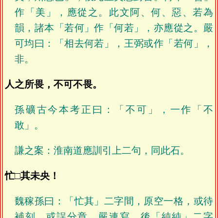
作「美」，應從之。此文阿、何、惡、若為
韻，諸本「若何」作「何若」，亦應從之。嚴
可均曰：「相去何若」，王弼或作「若何」，
非。
人之所畏，不可不畏。
孫礦古今本考正曰：「不可」，一作「不
敢」。
謙之案：淮南道應訓引上二句，同此石。
忙□其未央！
魏稼孫曰：「忙其」二字間，原空一格，或待
補刻，或誤分章，嚴連寫。後「純純」二字