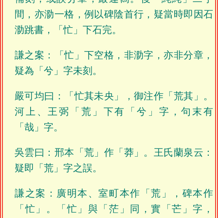
間，亦泐一格，例以碑陰首行，疑當時即因石
泐跳書，「忙」下石完。
謙之案：「忙」下空格，非泐字，亦非分章，
疑為「兮」字未刻。
嚴可均曰：「忙其未央」，御注作「荒其」。
河上、王弼「荒」下有「兮」字，句末有
「哉」字。
吳雲曰：邢本「荒」作「莽」。王氏蘭泉云：
疑即「荒」字之誤。
謙之案：廣明本、室町本作「荒」，碑本作
「忙」。「忙」與「茫」同，實「芒」字，