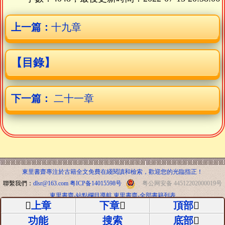
上一篇：
十九章
【目錄】
下一篇：
二十一章
東里書齋專注於古籍全文免費在綫閱讀和檢索，歡迎您的光臨指正！
聯繫我們：
dlsr@163.com
粤ICP备14015598号
粤公网安备 44512202000019号
東里書齋-站點欄目導航
東里書齋-全部書籍列表
上章
下章
頂部
功能
搜索
底部