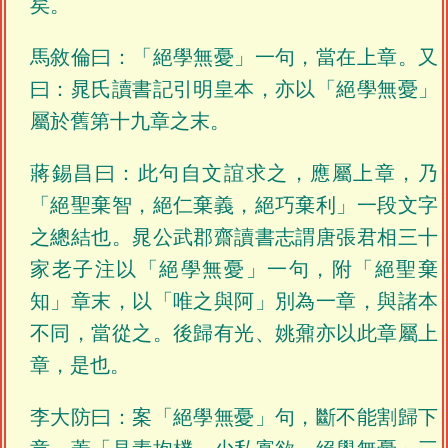
矣。
馬敘倫曰：「絕學無憂」一句，當在上章。又
曰：晁氏讀書記引明皇本，亦以「絕學無憂」
屬於舊第十九章之末。
蔣錫昌曰：此句自文誼求之，應屬上章，乃
「絕聖棄智，絕仁棄義，絕巧棄利」一段文字
之總結也。晁公武郡齋讀書志謂唐張君相三十
家老子注以「絕學無憂」一句，附「絕聖棄
知」章末，以「唯之與阿」別為一章，與諸本
不同，當從之。後歸有光、姚鼐亦以此章屬上
章，是也。
李大防曰：案「絕學無憂」句，斷不能割歸下