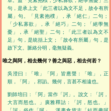
章。蓋「見素抱樸，少私寡欲，絕學無憂」三
句，是承上文「此三者以為文不足，故令有所
屬」句。「見素抱樸」，承「絕仁」二句；
「少私寡欲」，承「絕巧」二句；「絕學無
憂」，承「絕聖」二句；「此三者以為文不
足」句，是統括上文；「故令有所屬」句，是
啟下文。脈絡分明，毫無疑義。
唯之與阿，相去幾何？善之與惡，相去何若？
吳澄曰：「唯」「阿」皆應聲：「唯」，正
順，「阿」，邪諂。幾何，言甚不相遠也。
劉師培曰：「阿」當作「訶」。說文：「訶，
大言而怒也。」廣雅釋詁：「訶，怒也。」
「訶」俗作「呵」。漢書食貨志「結而弗呵