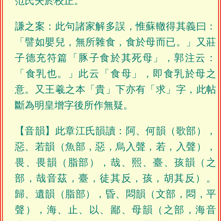
范氏失於校正。
謙之案：此句諸家解多誤，惟蘇轍得其義曰：
「譬如嬰兒，無所雜食，食於母而已。」又莊
子德充符篇「豚子食於其死母」，郭注云：
「食乳也。」此云「食母」，即食乳於母之
意。又王羲之本「貴」下亦有「求」字，此帖
斷為明皇增字後所作無疑。
【音韻】此章江氏韻讀：阿、何韻（歌部），
惡、若韻（魚部，惡，烏入聲，若，入聲），
畏、畏韻（脂部），哉、熙、臺、孩韻（之
部，哉音茲，臺，徒其反，孩，胡其反）。
歸、遺韻（脂部），昏、悶韻（文部，悶，平
聲），海、止、以、鄙、母韻（之部，海音