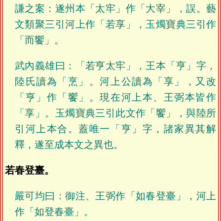
謙之案：遂州本「太牢」作「大宰」，誤。藝
文類聚三引河上作「若享」，玉燭寶典三引作
「而饗」。
武內義雄曰：「若亨太牢」，王本「亨」字，
陸氏讀為「烹」。河上公讀為「享」，又改
「亨」作「饗」。現在河上本、王弼本皆作
「享」。玉燭寶典三引此文作「饗」，與陸所
引河上本合。蓋唯一「亨」字，諸家異其解
釋，遂至成本文之異也。
若春登臺。
嚴可均曰：御注、王弼作「如春登臺」，河上
作「如登春臺」。