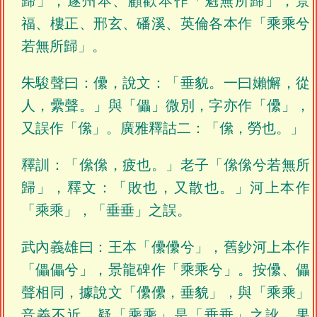
歸」，遂州本、顧歡本作「魁無所歸」，景
福、樓正、邢玄、磻溪、英倫各本作「乘乘兮
若無所歸」。
朱駿聲曰：儽，說文：「垂貌。一曰嬾懈，從
人，纍聲。」與「儡」微別，字亦作「儽」，
又誤作「㒍」。廣雅釋詁二：「㒍，勞也。」
釋訓：「㒍㒍，疲也。」老子「㒍㒍兮若無所
歸」，釋文：「敗也，又散也。」河上本作
「乘乘」，「垂垂」之誤。
武內義雄曰：王本「儽儽兮」，舊鈔河上本作
「儡儡兮」，景龍碑作「乘乘兮」。按儽、儡
聲相同，據說文「儽儽，垂貌」，與「乘乘」
音義不近。疑「乘乘」是「垂垂」之訛。果