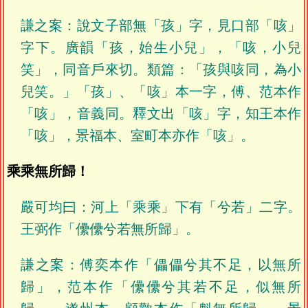
謙之案：說文子部無「孩」字，見口部「咳」
字下。廣韻「孩，始生小兒」，「咳，小兒
笑」，同音戶來切。類篇：「孩與咳同，為小
兒笑。」「孩」、「咳」本一字，傅、范本作
「咳」，音義同。釋文出「咳」字，知王本作
「咳」，景福本、室町本亦作「咳」。
乘乘無所歸！
嚴可均曰：河上「乘乘」下有「兮若」二字。
王弼作「儽儽兮若無所歸」。
謙之案：傅奕本作「儡儡兮其不足，以無所
歸」，范本作「儽儽兮其若不足，似無所