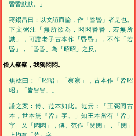
昏昏默默。」
蔣錫昌曰：以文誼而論，作「昬昬」者是也。
下文弼注「無所欲為，悶悶昬昬，若無所
識」，可證老子古本作「昬昬」，不作「若
昬」，「昬昬」為「昭昭」之反。
俗人察察，我獨悶悶。
焦竑曰：「昭昭」「察察」，古本作「皆昭
昭」「皆詧詧」。
謙之案︰傅、范本如此。范云：「王弼同古
本，世本無『皆』字。」知王本當有「皆」
字。又「悶悶」，傅、范作「閔閔」，「閔」
上均有「若」字。