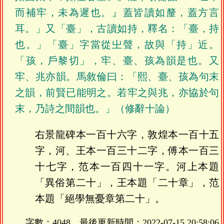
而補牢，未為遲也。』蓋皆讀如釐，蓋方言
耳。」又「臺」，古讀如持，釋名：「臺，持
也。」「臺」字當從㞢聲，故與「持」近。
「孩，戶黎切」，牢、臺、孩為韻是也。又
牢、兆亦韻。馬敘倫曰：「熙、臺、孩為句末
之韻，前賢已能明之。若牢之與兆，亦協於句
末，乃詩之間韻也。」（修辭十論）
右景龍碑本一百十六字，敦煌本一百十五
字，河、王本一百三十二字，傅本一百三
十七字，范本一百四十一字。河上本題
「異俗第二十」，王本題「二十章」，范
本題「絕學無憂章第二十」。
字數：4048，最後更新時間：
2022-07-15 20:58:06