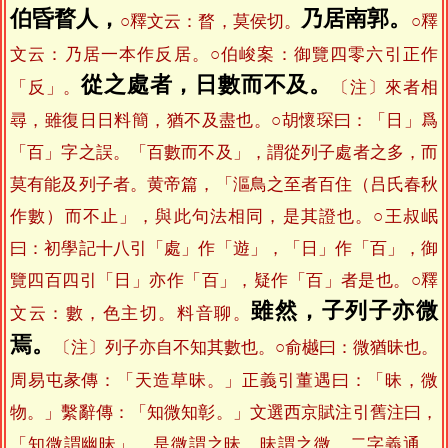
伯昏瞀人，
乃居南郭。
○釋文云：瞀，莫侯切。
○釋
文云：乃居一本作反居。○伯峻案：御覽四零六引正作
從之處者，日數而不及。
「反」。
〔注〕來者相
尋，雖復日日料簡，猶不及盡也。○胡懷琛曰：「日」爲
「百」字之誤。「百數而不及」，謂從列子處者之多，而
莫有能及列子者。黄帝篇，「漚鳥之至者百住（吕氏春秋
作數）而不止」，與此句法相同，是其證也。○王叔岷
曰：初學記十八引「處」作「遊」，「日」作「百」，御
覽四百四引「日」亦作「百」，疑作「百」者是也。○釋
雖然，子列子亦微
文云：數，色主切。料音聊。
焉。
〔注〕列子亦自不知其數也。○俞樾曰：微猶昧也。
周易屯彖傳：「天造草昧。」正義引董遇曰：「昧，微
物。」繫辭傳：「知微知彰。」文選西京賦注引舊注曰，
「知微謂幽昧」，是微謂之昧，昧謂之微，二字義通。