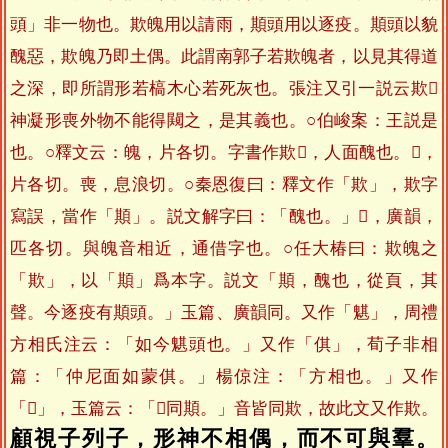
頭」非一物也。欺魄用以請雨，䫏頭用以逐疫。䫏頭以貌
醜惡，欺魄乃即土偶。此謂南郭子若欺魄者，以見其得道
之深，即所謂形若槁木心若死灰也。張注又引一説云欺𩔈
神凝形喪外物不能得闚之，是其義也。○伯峻案：王説是
也。○釋文云：魄，片各切。字書作欺𩔈，人面醜也。𩔈，
片各切。喪，息浪切。○秦恩復曰：釋文作「欺」，欺字
寫誤，當作「䫏」。説文解字曰：「醜也。」𩔈，廣韻，
匹各切。與魄音相近，通借字也。○任大椿曰：欺魄之
「欺」，以「䫏」爲本字。説文「䫏，醜也，從頁，其
聲。今逐疫有䫏頭。」玉篇、廣韻同。又作「魌」，周禮
方相氏注云：「如今魌頭也。」又作「倛」，荀子非相
篇：「仲尼面如蒙倛。」楊倞注：「方相也。」又作
「𠐾」，玉篇云：「𠐾同䫏。」音皆同欺，故此文又作欺。
顧視子列子，形神不相偶，而不可與羣。