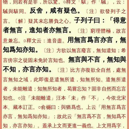
物，則若有是非，所以驚。○釋文「駭」作「駴」，云：
反舍，咸有疑色。
駴與駭同。
〔注〕欲發列子之
子列子曰：「得意
言。〔解〕疑其未忘勝負之心。
者無言，進知者亦無言。
〔注〕窮理體極，故言
用無言爲言亦言，無
意兼忘。○釋文云：進音盡。
知爲知亦知。
〔注〕方欲以無言廢言，無知遣知；希
無言與不言，無知與
言傍宗之徒固未免於言知也。
不知，亦言亦知。
〔注〕比方亦復欲全自然，處無
言無知之域，此即復是遣無所遣，知無所知。遣無所遣
者，未能離遣；知無所知者，曷嘗忘知？固非自然而忘言
知也。○注「未能離遣」汪本「未」作「不」，今依北宋
本、藏本訂正。○俞樾曰：與猶爲也。上云「用無言爲言
亦言，無知爲知亦知」；故此云「無言爲不言，無知爲不
知，亦言亦知」。蓋承上文而更進一義也。上文用爲字，