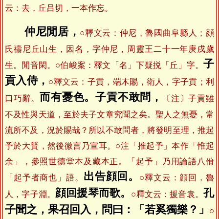
云：去，丘吕切，一本作忘。
仲尼閒居，
○釋文云：仲尼，魯國曲阜縣人；顔
氏禱尼丘山生，因名，字仲尼，周靈王二十一年庚戌歲
子
生。閒音閑。○伯峻案：釋文「名」下疑捝「丘」字。
貢入侍，
○釋文云：子貢，端木賜，衛人，字子貢；利
而有憂色。子貢不敢問，
口巧辭。
〔注〕子貢雖
不及性與天道，至於夫子文章究聞之矣。聖人之無憂，常
流所不及，況於賜哉？所以不敢問者，將發明至理，推起
予於大賢，然後微言乃宣耳。○注「推起予」本作「惟起
余」，參照世德堂本及藏本正。「起予」乃用論語八佾
出告顔回。
「起予者商也」語。
○釋文云：顔回，魯
顔回援琴而歌。
孔
人，字子淵。
○釋文云：援音袁。
子聞之，果召回入，問曰：「若奚獨樂？」
○