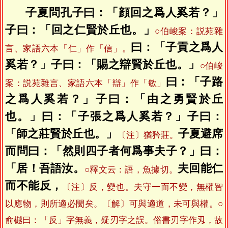
子夏問孔子曰：「顔回之爲人奚若？」
子曰：「回之仁賢於丘也。」
○伯峻案：説苑雜
曰：「子貢之爲人
言、家語六本「仁」作「信」。
奚若？」子曰：「賜之辯賢於丘也。」
○伯峻
曰：「子路
案：説苑雜言、家語六本「辯」作「敏」
之爲人奚若？」子曰：「由之勇賢於丘
也。」曰：「子張之爲人奚若？」子曰：
「師之莊賢於丘也。」
子夏避席
〔注〕猶矜莊。
而問曰：「然則四子者何爲事夫子？」曰：
「居！吾語汝。
夫回能仁
○釋文云：語，魚據切。
而不能反，
〔注〕反，變也。夫守一而不變，無權智
以應物，則所適必閡矣。〔解〕可與適道，未可與權。○
俞樾曰：「反」字無義，疑刃字之誤。俗書刃字作刄，故