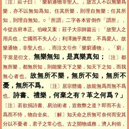
〔注〕莊子曰：「樂窮通物非聖人。」故古人不以無樂爲
樂，亦不以無知爲知。任其所樂，則理自無樂；任其所
知，則理自無知。○「所謂」二字各本皆倒作「謂所」，
今從吉府本正。伯峻又案：莊子大宗師篇云：「故聖人之
用兵也，亡國而不失人心；利澤施乎萬世，不爲愛人。故
樂通物，非聖人也」，而注文引作「樂窮通物」，「窮」
無樂無知，是真樂真知；
字當是衍文。
〔注〕都
無所樂，都無所知，則能樂天下之樂，知天下之知，而我
故無所不樂，無所不知，無所不
無心者也。
憂，無所不爲。
〔注〕居宗體備，故能無爲而無不爲
詩書、禮樂，何棄之有？革之何爲？」
也。
〔注〕若欲捐詩書、易治術者，豈救弊之道？即而不去，
爲而不恃，物自全矣。〔解〕知天命之所無可奈何而安其
分以不憂者，君子之常心也。古之開物成務，濟人利俗，