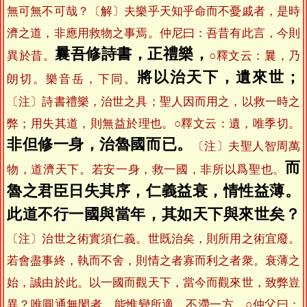
無可無不可哉？〔解〕夫樂乎天知乎命而不憂戚者，是時
濟之道，非應用救物之事焉。仲尼曰：吾昔有此言，今則
曩吾修詩書，正禮樂，
異於昔。
○釋文云：曩，乃
將以治天下，遺來世；
朗切。樂音岳，下同。
〔注〕詩書禮樂，治世之具；聖人因而用之，以救一時之
弊；用失其道，則無益於理也。○釋文云：遺，唯季切。
非但修一身，治魯國而已。
〔注〕夫聖人智周萬
而
物，道濟天下。若安一身，救一國，非所以爲聖也。
魯之君臣日失其序，仁義益衰，情性益薄。
此道不行一國與當年，其如天下與來世矣？
〔注〕治世之術實須仁義。世既治矣，則所用之術宜廢。
若會盡事終，執而不舍，則情之者寡而利之者衆。衰薄之
始，誠由於此。以一國而觀天下，當今而觀來世，致弊豈
異？唯圓通無閡者，能惟變所適，不滯一方。○仲父曰：