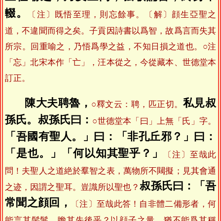
輟。
〔注〕既悟至理，則忘餘事。〔解〕顔生亞聖之
道，不違聞而得之矣。子貢因詩書以爲智，故爲言而失其
所宗。回重喻之，乃悟爲學之益，不知日損之道也。○注
「忘」北宋本作「亡」，汪本從之，今從藏本、世德堂本
訂正。
陳大夫聘魯，
私見叔
○釋文云：聘，匹正切。
孫氏。叔孫氏曰：
○世德堂本「曰」上無「氏」字。
「吾國有聖人。」曰：「非孔丘邪？」曰：
「是也。」「何以知其聖乎？」
〔注〕至哉此
問！夫聖人之道絶於羣智之表，萬物所不闚擬；見其會通
叔孫氏曰：「吾
之迹，因謂之聖耳。豈識所以聖也？
常聞之顔回，
〔注〕至哉此答！自非體二備形者，何
能言其髣髴，瞻其先後乎？以顔子之量，猶不能爲其稱