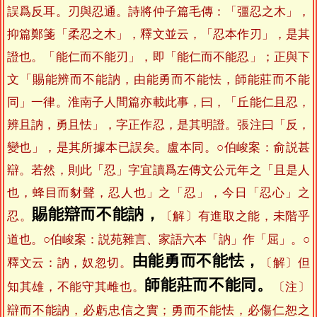
誤爲反耳。刃與忍通。詩將仲子篇毛傳：「彊忍之木」，
抑篇鄭箋「柔忍之木」，釋文並云，「忍本作刃」，是其
證也。「能仁而不能刃」，即「能仁而不能忍」；正與下
文「賜能辨而不能訥，由能勇而不能怯，師能莊而不能
同」一律。淮南子人間篇亦載此事，曰，「丘能仁且忍，
辨且訥，勇且怯」，字正作忍，是其明證。張注曰「反，
變也」，是其所據本已誤矣。盧本同。○伯峻案：俞説甚
辯。若然，則此「忍」字宜讀爲左傳文公元年之「且是人
也，蜂目而豺聲，忍人也」之「忍」，今日「忍心」之
賜能辯而不能訥，
忍。
〔解〕有進取之能，未階乎
道也。○伯峻案：説苑雜言、家語六本「訥」作「屈」。○
由能勇而不能怯，
釋文云：訥，奴忽切。
〔解〕但
師能莊而不能同。
知其雄，不能守其雌也。
〔注〕
辯而不能訥，必虧忠信之實；勇而不能怯，必傷仁恕之