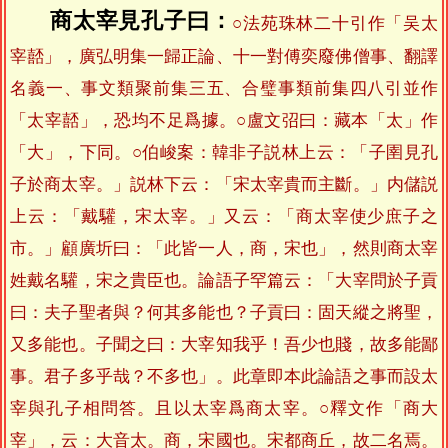
商太宰見孔子曰：
○法苑珠林二十引作「吴太
宰嚭」，廣弘明集一歸正論、十一對傅奕廢佛僧事、翻譯
名義一、事文類聚前集三五、合璧事類前集四八引並作
「太宰嚭」，恐均不足爲據。○盧文弨曰：藏本「太」作
「大」，下同。○伯峻案：韓非子説林上云：「子圉見孔
子於商太宰。」説林下云：「宋太宰貴而主斷。」内儲説
上云：「戴驩，宋太宰。」又云：「商太宰使少庶子之
市。」顧廣圻曰：「此皆一人，商，宋也」，然則商太宰
姓戴名驩，宋之貴臣也。論語子罕篇云：「大宰問於子貢
曰：夫子聖者與？何其多能也？子貢曰：固天縱之將聖，
又多能也。子聞之曰：大宰知我乎！吾少也賤，故多能鄙
事。君子多乎哉？不多也」。此章即本此論語之事而設太
宰與孔子相問答。且以太宰爲商太宰。○釋文作「商大
宰」，云：大音太。商，宋國也。宋都商丘，故二名焉。