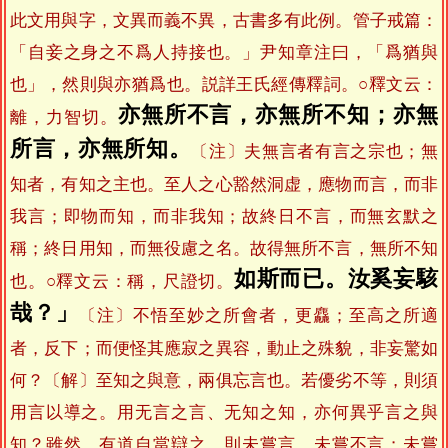
此文用與字，文異而義不異，古書多有此例。管子戒篇：
「自妾之身之不爲人持接也。」尹知章注曰，「爲猶與
也」，然則與亦猶爲也。説詳王氏經傳釋詞。○釋文云：
亦無所不言，亦無所不知；亦無
離，力智切。
所言，亦無所知。
〔注〕夫無言者有言之宗也；無
知者，有知之主也。至人之心豁然洞虚，應物而言，而非
我言；即物而知，而非我知；故終日不言，而無玄默之
稱；終日用知，而無役慮之名。故得無所不言，無所不知
如斯而已。汝奚妄駭
也。○釋文云：稱，尺證切。
哉？」
〔注〕不悟至妙之所會者，更麤；至高之所適
者，反下；而便怪其應寂之異容，動止之殊貌，非妄驚如
何？〔解〕至知之與意，兩俱忘言也。若優劣不等，則須
用言以導之。用无言之言、无知之知，亦何異乎言之與
知？雖然，有道自當辯之，則未嘗言，未嘗不言；未嘗