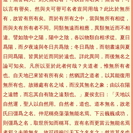
以言有譽矣。然與夫可譽可名者豈同用哉？此比於無所
有，故皆有所有矣。而於有所有之中，當與無所有相從，
而與夫有所有者不同。同類無遠而相應，異類無近而不相
違。譬如陰中之陽，陽中之陰，各以物類自相求從。夏日
爲陽，而夕夜遠與冬日共爲陰；冬日爲陰，而朝晝遠與夏
日同爲陽。皆異於近而同於遠也。詳此異同，而後無名之
論可知矣。凡所以至於此者何哉？夫道者，惟無所有者
也。自天地已來皆有所有矣；然猶謂之道者，以其能復用
無所有也。故雖處有名之域，而没其無名之象；由以在陽
之遠體，而忘其自有陰之遠類也。」夏侯玄曰：「天地以
自然運，聖人以自然用。自然者，道也。道本無名，故老
氏曰彊爲之名。仲尼稱堯蕩蕩無能名焉。下云巍巍成功，
則彊爲之名，取世所知而稱耳。豈有名而更當云無能名焉
者邪？夫唯無名，故可得徧以天下之名名之；然豈其名也