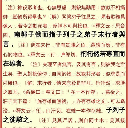
〔注〕神役形者也。心無思慮，則貌無動用；故似不相攝
御，豈物所得羣也？〔解〕閲簡弟子往見之，果若欺魄爲
像人，若今之欺頭者，形神不可與接也。○釋文云：思音
南郭子俄而指子列子之弟子末行者與
四。
言，
〔注〕偶在末行，非有貴賤之位。遇感而應，非有
衎衎然若專直而
心於物也。○釋文云：行，户郎切。
在雄者。
〔注〕夫理至者無言。及其有言，則彼我之辯
生矣。聖人對接俯仰，自同於物，故觀其形者，似求是而
尚勝也。〔解〕末行者，情未忘於是非耳。衎衎然，求勝
之氣耳。○俞樾曰：釋文曰：「在一本作存」，當從之。
莊子天下篇：「施存雄而無術。」亦有存雄之文，可以爲
子列子
證。○釋文云：衎，口汗切。在雄一本作存雄。
之徒駭之。
〔注〕見其尸居，則自同土木；見其接