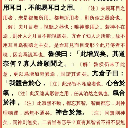
用耳目，不能易耳目之用。」
〔注〕夫易耳目之
用者，未是都無所用。都無所用者，則所假之器廢也。
〔解〕夫耳目者，視聽之器也；唯神能用之。若神不在
焉，則死人之耳目不能視聽矣。亢倉子知人之所能，故不
用耳目爲視聽之主矣。是命耳見而目聞耶？此乃傳者不
魯侯曰：「此增異矣。其道
曉，因妄爲説耳也。
奈何？寡人終願聞之。」
〔解〕魯侯仍未了此
亢倉子曰：
意，更以爲增加奇異焉，固請其道矣。
「我體合於心，
心合於
〔注〕此形智不相違者也。
氣，
氣合
〔注〕此又遠其形智之用，任其泊然之氣也。
於神，
〔注〕此寂然不動，都忘其智。智而都忘，則神
神合於無。
理獨運，感無不通矣。
〔注〕同無則神
矣，同神則無矣。二者豈有形乎？直有其智者不得不親無