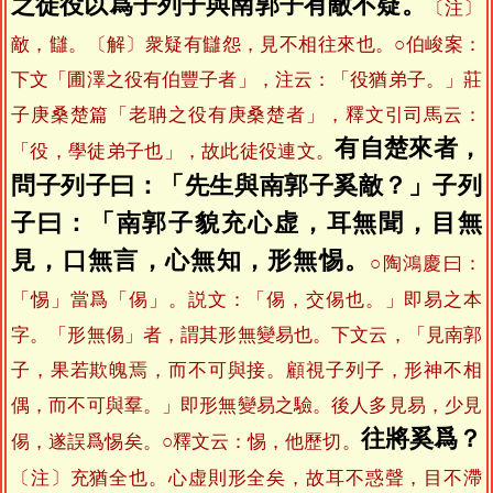
之徒役以爲子列子與南郭子有敵不疑。
〔注〕
敵，讎。〔解〕衆疑有讎怨，見不相往來也。○伯峻案：
下文「圃澤之役有伯豐子者」，注云：「役猶弟子。」莊
子庚桑楚篇「老聃之役有庚桑楚者」，釋文引司馬云：
有自楚來者，
「役，學徒弟子也」，故此徒役連文。
問子列子曰：「先生與南郭子奚敵？」子列
子曰：「南郭子貌充心虚，耳無聞，目無
見，口無言，心無知，形無惕。
○陶鴻慶曰：
「惕」當爲「㑥」。説文：「㑥，交㑥也。」即易之本
字。「形無㑥」者，謂其形無變易也。下文云，「見南郭
子，果若欺魄焉，而不可與接。顧視子列子，形神不相
偶，而不可與羣。」即形無變易之驗。後人多見易，少見
往將奚爲？
㑥，遂誤爲惕矣。○釋文云：惕，他歷切。
〔注〕充猶全也。心虚則形全矣，故耳不惑聲，目不滯