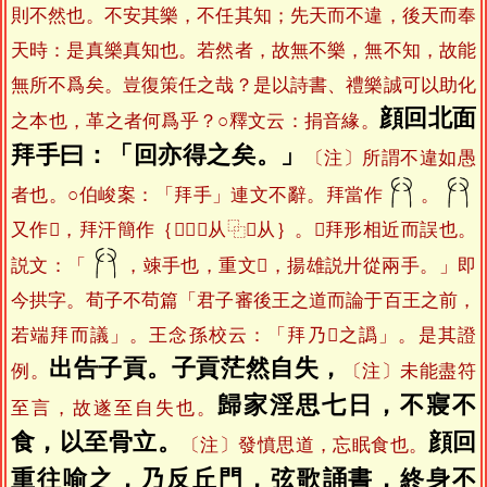
則不然也。不安其樂，不任其知；先天而不違，後天而奉
天時：是真樂真知也。若然者，故無不樂，無不知，故能
無所不爲矣。豈復策任之哉？是以詩書、禮樂誠可以助化
顔回北面
之本也，革之者何爲乎？○釋文云：捐音緣。
拜手曰：「回亦得之矣。」
〔注〕所謂不違如愚
者也。○伯峻案：「拜手」連文不辭。拜當作
。
又作𢪒，拜汗簡作｛⿰⿻𰀁从⿻𰀁从｝。𢪒拜形相近而誤也。
説文：「
，竦手也，重文𢪒，揚雄説廾從兩手。」即
今拱字。荀子不苟篇「君子審後王之道而論于百王之前，
若端拜而議」。王念孫校云：「拜乃𢪒之譌」。是其證
出告子貢。子貢茫然自失，
例。
〔注〕未能盡符
歸家淫思七日，不寢不
至言，故遂至自失也。
食，以至骨立。
顔回
〔注〕發憤思道，忘眠食也。
重往喻之，乃反丘門，弦歌誦書，終身不