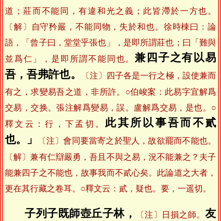
道；莊而不能同，有違和光之義；此皆滯於一方也。
〔解〕自守矜嚴，不能同物，失於和也。徐時棟曰：論
語，「曾子曰，堂堂乎張也」，是即所謂莊也；曰「難與
兼四子之有以易
並爲仁」，是即所謂不能同也。
吾，吾弗許也。
〔注〕四子各是一行之極，設使兼而
有之，求變易吾之道，非所許。○伯峻案：此易字宜解爲
交易，交换。張注解爲變易，誤。盧解爲交易，是也。○
此其所以事吾而不貳
釋文云：行，下孟切。
也。」
〔注〕會同要當寄之於聖人，故欲罷而不能也。
〔解〕兼有仁辯嚴勇，吾且不與之易，況不能兼之？夫子
能兼四子之不能也，故事我而不貳心矣。此論道之大者，
更在其行藏之卷耳。○釋文云：貳，疑也。要，一遥切。
子列子既師壺丘子林，
友
〔注〕日損之師。