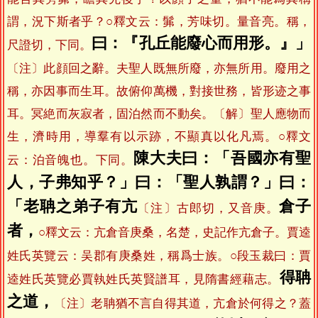
謂，況下斯者乎？○釋文云：髴，芳味切。量音亮。稱，
曰：『孔丘能廢心而用形。』」
尺證切，下同。
〔注〕此顔回之辭。夫聖人既無所廢，亦無所用。廢用之
稱，亦因事而生耳。故俯仰萬機，對接世務，皆形迹之事
耳。冥絶而灰寂者，固泊然而不動矣。〔解〕聖人應物而
生，濟時用，導羣有以示跡，不顯真以化凡焉。○釋文
陳大夫曰：「吾國亦有聖
云：泊音魄也。下同。
人，子弗知乎？」曰：「聖人孰謂？」曰：
「老聃之弟子有亢
倉子
〔注〕古郎切，又音庚。
者，
○釋文云：亢倉音庚桑，名楚，史記作亢倉子。賈逵
姓氏英覽云：吴郡有庚桑姓，稱爲士族。○段玉裁曰：賈
得聃
逵姓氏英覽必賈執姓氏英賢譜耳，見隋書經藉志。
之道，
〔注〕老聃猶不言自得其道，亢倉於何得之？蓋