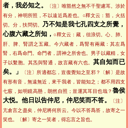
者，我必知之。
〔注〕唯豁然之無不干聖慮耳。涉於
有分，神明所照，不以遠近爲差也。○釋文云：豁，火括
乃不知是我七孔四支之所覺，
切。分，扶問切。
心腹六藏之所知，
○釋文云：藏，徂浪切。心、肺、
肝、脾、腎謂之五藏。今六藏者，爲腎有兩藏：其左爲
腎，右爲命門。命門者，謂神之所舍也。男子以藏精，女
其自知而已
子以繫胞。其炁與腎通，故言藏有六也。
矣。」
〔注〕所適都忘，豈復覺知之至邪？〔解〕是故
有形有音，無遠無近，來干我者，皆能知之；都不用四支
魯侯
七竅，如明鏡高懸，朗然自照；豈運其耳目也哉？
大悦。他日以告仲尼，仲尼笑而不答。
〔注〕
亢倉言之盡矣，仲尼將何所云。今以不答爲答，故寄之一
笑也。〔解〕寄之一笑者，得忘言之旨也。