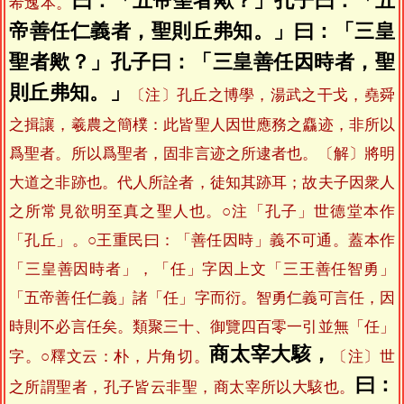
曰：「五帝聖者歟？」孔子曰：「五
希逸本。
帝善任仁義者，聖則丘弗知。」曰：「三皇
聖者歟？」孔子曰：「三皇善任因時者，聖
則丘弗知。」
〔注〕孔丘之博學，湯武之干戈，堯舜
之揖讓，羲農之簡樸：此皆聖人因世應務之麤迹，非所以
爲聖者。所以爲聖者，固非言迹之所逮者也。〔解〕將明
大道之非跡也。代人所詮者，徒知其跡耳；故夫子因衆人
之所常見欲明至真之聖人也。○注「孔子」世德堂本作
「孔丘」。○王重民曰：「善任因時」義不可通。蓋本作
「三皇善因時者」，「任」字因上文「三王善任智勇」
「五帝善任仁義」諸「任」字而衍。智勇仁義可言任，因
時則不必言任矣。類聚三十、御覽四百零一引並無「任」
商太宰大駭，
字。○釋文云：朴，片角切。
〔注〕世
曰：
之所謂聖者，孔子皆云非聖，商太宰所以大駭也。