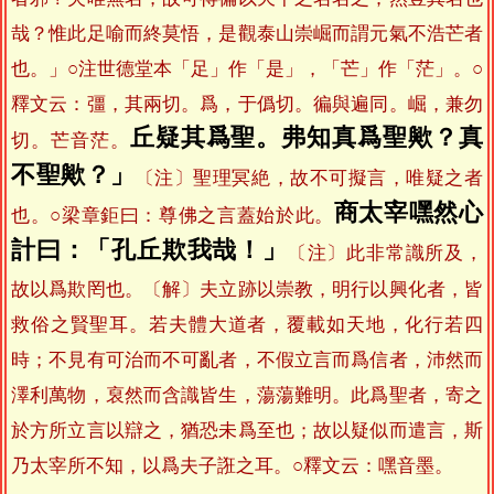
哉？惟此足喻而終莫悟，是觀泰山崇崛而謂元氣不浩芒者
也。」○注世德堂本「足」作「是」，「芒」作「茫」。○
釋文云：彊，其兩切。爲，于僞切。徧與遍同。崛，兼勿
丘疑其爲聖。弗知真爲聖歟？真
切。芒音茫。
不聖歟？」
〔注〕聖理冥絶，故不可擬言，唯疑之者
商太宰嘿然心
也。○梁章鉅曰：尊佛之言蓋始於此。
計曰：「孔丘欺我哉！」
〔注〕此非常識所及，
故以爲欺罔也。〔解〕夫立跡以崇教，明行以興化者，皆
救俗之賢聖耳。若夫體大道者，覆載如天地，化行若四
時；不見有可治而不可亂者，不假立言而爲信者，沛然而
澤利萬物，裒然而含識皆生，蕩蕩難明。此爲聖者，寄之
於方所立言以辯之，猶恐未爲至也；故以疑似而遣言，斯
乃太宰所不知，以爲夫子誑之耳。○釋文云：嘿音墨。