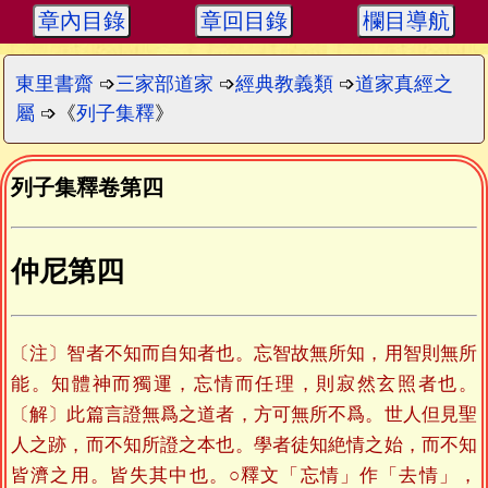
章內目錄
章回目錄
欄目導航
東里書齋
➩
三家部道家
➩
經典教義類
➩
道家真經之
屬
➩《
列子集釋
》
列子集釋卷第四
仲尼第四
〔注〕智者不知而自知者也。忘智故無所知，用智則無所
能。知體神而獨運，忘情而任理，則寂然玄照者也。
〔解〕此篇言證無爲之道者，方可無所不爲。世人但見聖
人之跡，而不知所證之本也。學者徒知絶情之始，而不知
皆濟之用。皆失其中也。○釋文「忘情」作「去情」，