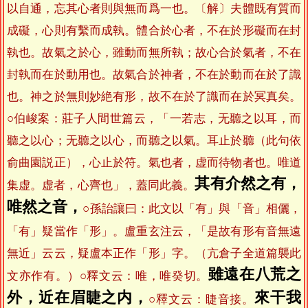
以自通，忘其心者則與無而爲一也。〔解〕夫體既有質而
成礙，心則有繫而成執。體合於心者，不在於形礙而在封
執也。故氣之於心，雖動而無所執；故心合於氣者，不在
封執而在於動用也。故氣合於神者，不在於動而在於了識
也。神之於無則妙絶有形，故不在於了識而在於冥真矣。
○伯峻案：莊子人間世篇云，「一若志，无聽之以耳，而
聽之以心；无聽之以心，而聽之以氣。耳止於聽（此句依
俞曲園説正），心止於符。氣也者，虚而待物者也。唯道
其有介然之有，
集虚。虚者，心齊也」，蓋同此義。
唯然之音，
○孫詒讓曰：此文以「有」與「音」相儷，
「有」疑當作「形」。盧重玄注云，「是故有形有音無遠
無近」云云，疑盧本正作「形」字。（亢倉子全道篇襲此
雖遠在八荒之
文亦作有。）○釋文云：唯，唯癸切。
外，近在眉睫之内，
來干我
○釋文云：睫音接。