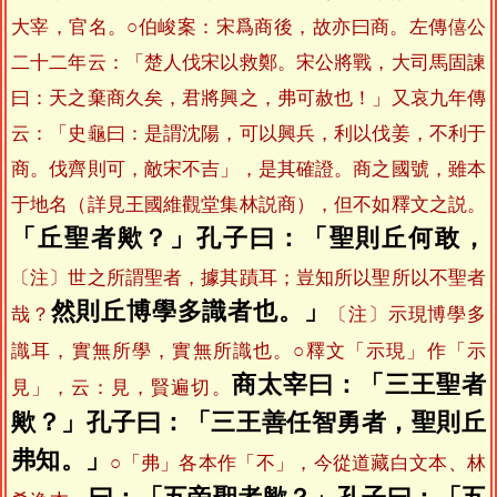
大宰，官名。○伯峻案：宋爲商後，故亦曰商。左傳僖公
二十二年云：「楚人伐宋以救鄭。宋公將戰，大司馬固諫
曰：天之棄商久矣，君將興之，弗可赦也！」又哀九年傳
云：「史龜曰：是謂沈陽，可以興兵，利以伐姜，不利于
商。伐齊則可，敵宋不吉」，是其確證。商之國號，雖本
于地名（詳見王國維觀堂集林説商），但不如釋文之説。
「丘聖者歟？」孔子曰：「聖則丘何敢，
〔注〕世之所謂聖者，據其蹟耳；豈知所以聖所以不聖者
然則丘博學多識者也。」
哉？
〔注〕示現博學多
識耳，實無所學，實無所識也。○釋文「示現」作「示
商太宰曰：「三王聖者
見」，云：見，賢遍切。
歟？」孔子曰：「三王善任智勇者，聖則丘
弗知。」
○「弗」各本作「不」，今從道藏白文本、林