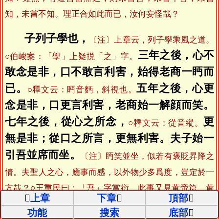
知，未嘗不知。理正合如此而已，汝何妄怪哉？
子列子學也，
〔注〕上章云，列子學乘風之道。
三年之後，心不
○伯峻案：「學」上疑捝「之」字。
敢念是非，口不敢言利害，始得老商一眄而
已。
五年之後，心更
○釋文云：眄音麪，斜視也。
念是非，口更言利害，老商始一解顔而笑。
七年之後，從心之所念，
更
○釋文云：從音縱。
無是非；從口之所言，更無利害。夫子始一
引吾並席而坐。
〔注〕眄笑並坐，似若有褒貶昇降之
情。夫聖人之心，應事而感，以外物少多爲度，豈定於一
方哉？○王重民曰：「吾」字當衍。此事又見黄帝篇。黄
上章
下章
頂部
帝篇爲列子對尹生之言，故可有「吾」字。此篇既改爲作
功能
搜索
底部
九年之