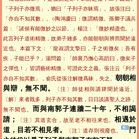
「子列子亦微焉」，猶曰「子列子亦昧焉」。故張注曰，
「亦自不知其數」。○陶鴻慶曰：微謂精微。孫卿子議兵
篇：「諸侯有能微妙之以節。」楊注：「微妙精盡也。」
此言列子道術精微，故弟子雖多，亦能朝朝與辨而聞於遠
近也。本篇下文：「龍叔謂文摯曰，子之術微矣；吾有
疾，子能已乎？」湯問篇：「師襄乃撫心高蹈曰，微矣子
之彈也！」皆謂藝術精微，可證此文之義。張注云「列子
朝朝相
亦自不知其數」，俞氏從張注解微爲昧，失之。
與辯，無不聞。
〔注〕師徒相與講肄聞於遠近。
〔解〕來者既多，列子亦不知其數，日日談講聖人之跡，
而與南郭子連牆二十年，不相謁
無不聞也。
請；
相遇於
〔注〕其道玄合，故至老不相往來也。
道，目若不相見者。
門
〔注〕道存則視廢也。