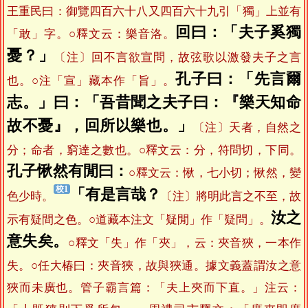
王重民曰：御覽四百六十八又四百六十九引「獨」上並有
回曰：「夫子奚獨
「敢」字。○釋文云：樂音洛。
憂？」
〔注〕回不言欲宣問，故弦歌以激發夫子之言
孔子曰：「先言爾
也。○注「宣」藏本作「旨」。
志。」曰：「吾昔聞之夫子曰：『樂天知命
故不憂』，回所以樂也。」
〔注〕天者，自然之
分；命者，窮達之數也。○釋文云：分，符問切，下同。
孔子愀然有閒曰：
○釋文云：愀，七小切；愀然，變
「有是言哉？
色少時。
〔注〕將明此言之不至，故
汝之
示有疑間之色。○道藏本注文「疑閒」作「疑問」。
意失矣。
○釋文「失」作「夾」，云：夾音狹，一本作
失。○任大椿曰：夾音狹，故與狹通。據文義蓋謂汝之意
狹而未廣也。管子霸言篇：「夫上夾而下直。」注云：