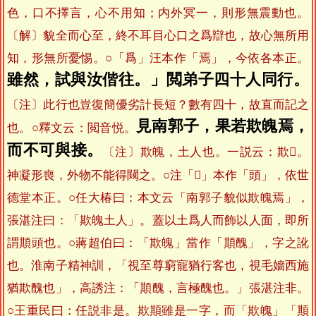
色，口不擇言，心不用知；内外冥一，則形無震動也。
〔解〕貌全而心至，終不耳目心口之爲辯也，故心無所用
知，形無所憂惕。○「爲」汪本作「焉」，今依各本正。
雖然，試與汝偕往。」閲弟子四十人同行。
〔注〕此行也豈復簡優劣計長短？數有四十，故直而記之
見南郭子，果若欺魄焉，
也。○釋文云：閲音悦。
而不可與接。
〔注〕欺魄，土人也。一説云：欺𩔈。
神凝形喪，外物不能得闚之。○注「𩔈」本作「頭」，依世
德堂本正。○任大椿曰：本文云「南郭子貌似欺魄焉」，
張湛注曰：「欺魄土人」。蓋以土爲人而飾以人面，即所
謂䫏頭也。○蔣超伯曰：「欺魄」當作「䫏醜」，字之訛
也。淮南子精神訓，「視至尊窮寵猶行客也，視毛嬙西施
猶欺醜也」，高誘注：「䫏醜，言極醜也。」張湛注非。
○王重民曰：任説非是。欺䫏雖是一字，而「欺魄」「䫏