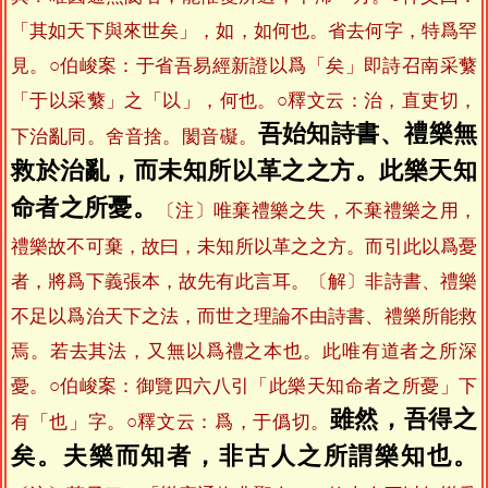
「其如天下與來世矣」，如，如何也。省去何字，特爲罕
見。○伯峻案：于省吾易經新證以爲「矣」即詩召南采蘩
「于以采蘩」之「以」，何也。○釋文云：治，直吏切，
吾始知詩書、禮樂無
下治亂同。舍音捨。閡音礙。
救於治亂，而未知所以革之之方。此樂天知
命者之所憂。
〔注〕唯棄禮樂之失，不棄禮樂之用，
禮樂故不可棄，故曰，未知所以革之之方。而引此以爲憂
者，將爲下義張本，故先有此言耳。〔解〕非詩書、禮樂
不足以爲治天下之法，而世之理論不由詩書、禮樂所能救
焉。若去其法，又無以爲禮之本也。此唯有道者之所深
憂。○伯峻案：御覽四六八引「此樂天知命者之所憂」下
雖然，吾得之
有「也」字。○釋文云：爲，于僞切。
矣。夫樂而知者，非古人之所謂樂知也。