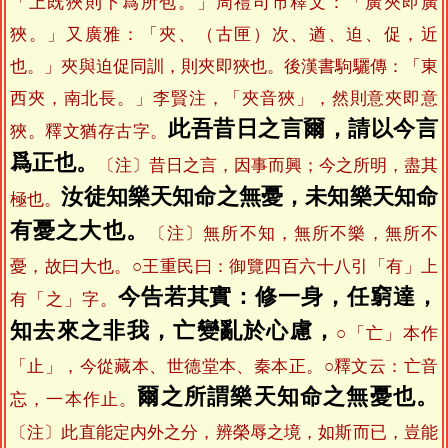
「上既狹則下爲所包。」周禮司市釋文：「廣夾即廣
狹。」又廣雅：「夾、（古匣）次、遒、迫、促，近
也。」夾與迫促同訓，則夾即狹也。後漢書駒驪傳：「東
西夾，南北長。」李賢注，「夾音狹」，然則意夾即意
此吾昔日之言爾，請以今言
狹。釋文猶存古字。
爲正也。
〔注〕昔日之言，因事而興；今之所明，盡其
汝徒知樂天知命之無憂，未知樂天知命
極也。
有憂之大也。
〔注〕無所不知，無所不樂，無所不
憂，故曰大也。○王重民曰：御覽四百六十八引「有」上
今告若其實：修一身，任窮達，
有「之」字。
知去來之非我，亡變亂於心慮，
○「亡」本作
「止」，今從藏本、世德堂本、秦本正。○釋文云：亡音
爾之所謂樂天知命之無憂也。
忘，一本作止。
〔注〕此直能定内外之分，辨榮辱之境，如斯而已，豈能