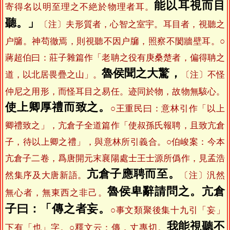
能以耳視而目
寄得名以明至理之不絶於物理者耳。
聽。」
〔注〕夫形質者，心智之室宇。耳目者，視聽之
户牖。神苟徹焉，則視聽不因户牖，照察不閡牆壁耳。○
蔣超伯曰：莊子雜篇作「老聃之役有庚桑楚者，偏得聃之
魯侯聞之大驚，
道，以北居畏疊之山」。
〔注〕不怪
仲尼之用形，而怪耳目之易任。迹同於物，故物無駭心。
使上卿厚禮而致之。
○王重民曰：意林引作「以上
卿禮致之」，亢倉子全道篇作「使叔孫氏報聘，且致亢倉
子，待以上卿之禮」，與意林所引義合。○伯峻案：今本
亢倉子二卷，爲唐開元末襄陽處士王士源所僞作，見孟浩
亢倉子應聘而至。
然集序及大唐新語。
〔注〕汎然
魯侯卑辭請問之。亢倉
無心者，無東西之非己。
子曰：「傳之者妄。
○事文類聚後集十九引「妄」
我能視聽不
下有「也」字。○釋文云：傳，丈專切。