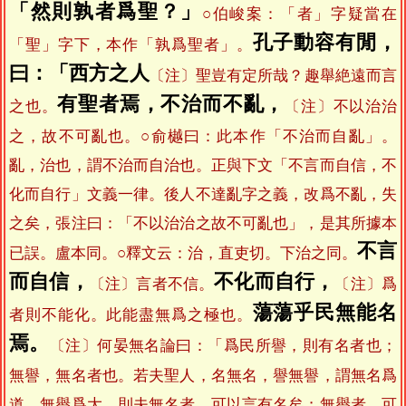
「然則孰者爲聖？」
○伯峻案：「者」字疑當在
孔子動容有閒，
「聖」字下，本作「孰爲聖者」。
曰：「西方之人
〔注〕聖豈有定所哉？趣舉絶遠而言
有聖者焉，不治而不亂，
之也。
〔注〕不以治治
之，故不可亂也。○俞樾曰：此本作「不治而自亂」。
亂，治也，謂不治而自治也。正與下文「不言而自信，不
化而自行」文義一律。後人不達亂字之義，改爲不亂，失
之矣，張注曰：「不以治治之故不可亂也」，是其所據本
不言
已誤。盧本同。○釋文云：治，直吏切。下治之同。
而自信，
不化而自行，
〔注〕言者不信。
〔注〕爲
蕩蕩乎民無能名
者則不能化。此能盡無爲之極也。
焉。
〔注〕何晏無名論曰：「爲民所譽，則有名者也；
無譽，無名者也。若夫聖人，名無名，譽無譽，謂無名爲
道，無譽爲大。則夫無名者，可以言有名矣；無譽者，可