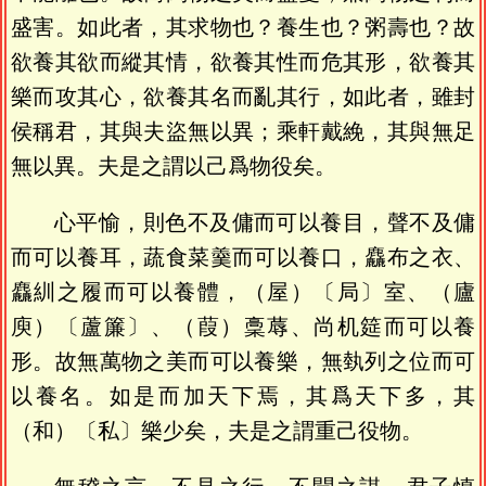
盛害。如此者，其求物也？養生也？粥壽也？故
欲養其欲而縱其情，欲養其性而危其形，欲養其
樂而攻其心，欲養其名而亂其行，如此者，雖封
侯稱君，其與夫盜無以異；乘軒戴絻，其與無足
無以異。夫是之謂以己爲物役矣。
心平愉，則色不及傭而可以養目，聲不及傭
而可以養耳，蔬食菜羹而可以養口，麤布之衣、
麤紃之履而可以養體，（屋）〔局〕室、（廬
庾）〔蘆簾〕、（葭）稾蓐、尚机筵而可以養
形。故無萬物之美而可以養樂，無埶列之位而可
以養名。如是而加天下焉，其爲天下多，其
（和）〔私〕樂少矣，夫是之謂重己役物。