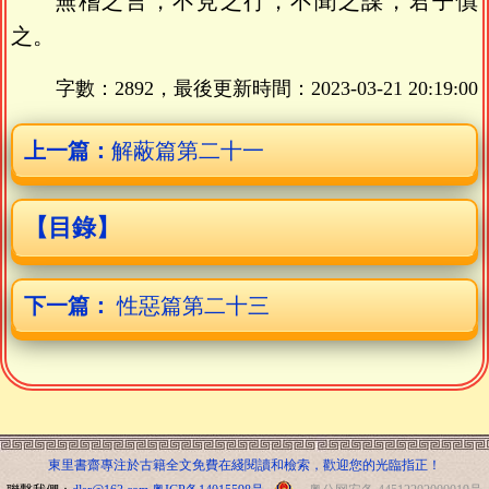
無稽之言，不見之行，不聞之謀，君子慎
之。
字數：2892，最後更新時間：
2023-03-21 20:19:00
上一篇：
解蔽篇第二十一
【目錄】
下一篇：
性惡篇第二十三
東里書齋專注於古籍全文免費在綫閱讀和檢索，歡迎您的光臨指正！