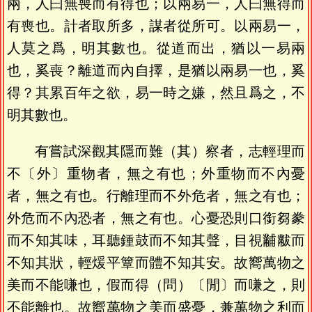
兩，人曰無喪而有得也；以兩易一，人曰無得而
有喪也。計者取所多，謀者從所可。以兩易一，
人莫之爲，明其數也。從道而出，猶以一易兩
也，奚喪？離道而內自擇，是猶以兩易一也，奚
得？其累百年之欲，易一時之嫌，然且爲之，不
明其數也。
有嘗試深觀其隱而難（其）察者，志輕理而
不〔外〕重物者，無之有也；外重物而不內憂
者，無之有也。行離理而不外危者，無之有也；
外危而不內恐者，無之有也。心憂恐則口銜芻豢
而不知其味，耳聽鍾鼓而不知其聲，目視黼黻而
不知其狀，輕煖平簟而體不知其安。故嚮萬物之
美而不能嗛也，假而得（問）〔閒〕而嗛之，則
不能離也。故嚮萬物之美而盛憂，兼萬物之利而