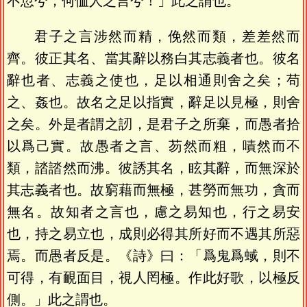
不愆兮，何恤人之言兮！」此之謂也。
君子之言涉然而精，俛然而類，差差然而
齊。彼正其名、當其辭以務白其志義者也。彼名
辭也者、志義之使也，足以相通則舍之矣；苟
之、姦也。故名之足以指實，辭足以見極，則舍
之矣。外是者謂之訒，是君子之所棄，而愚者拾
以爲己實。故愚者之言、芴然而粗，嘖然而不
類，誻誻然而沸。彼誘其名，眩其辭，而無深於
其志義者也。故窮藉而無極，甚勞而無功，貪而
無名。故知者之言也，慮之易知也，行之易安
也，持之易立也，成則必得其所好而不遇其所惡
焉。而愚者反是。《詩》曰：「爲鬼爲蜮，則不
可得，有靦面目，視人罔極。作此好歌，以極反
側。」此之謂也。