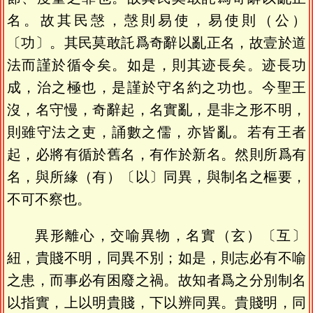
名。故其民愨，愨則易使，易使則（公）
〔功〕。其民莫敢託爲奇辭以亂正名，故壹於道
法而謹於循令矣。如是，則其迹長矣。迹長功
成，治之極也，是謹於守名約之功也。今聖王
沒，名守慢，奇辭起，名實亂，是非之形不明，
則雖守法之吏，誦數之儒，亦皆亂。若有王者
起，必將有循於舊名，有作於新名。然則所爲有
名，與所緣（有）〔以〕同異，與制名之樞要，
不可不察也。
異形離心，交喻異物，名實（玄）〔互〕
紐，貴賤不明，同異不別；如是，則志必有不喻
之患，而事必有困廢之禍。故知者爲之分別制名
以指實，上以明貴賤，下以辨同異。貴賤明，同