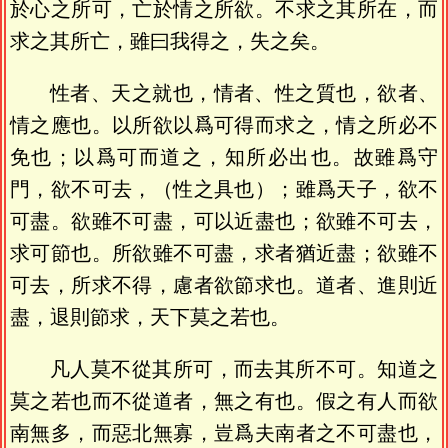
於心之所可，亡於情之所欲。不求之其所在，而
求之其所亡，雖曰我得之，失之矣。
性者、天之就也，情者、性之質也，欲者、
情之應也。以所欲以爲可得而求之，情之所必不
免也；以爲可而道之，知所必出也。故雖爲守
門，欲不可去，（性之具也）；雖爲天子，欲不
可盡。欲雖不可盡，可以近盡也；欲雖不可去，
求可節也。所欲雖不可盡，求者猶近盡；欲雖不
可去，所求不得，慮者欲節求也。道者、進則近
盡，退則節求，天下莫之若也。
凡人莫不從其所可，而去其所不可。知道之
莫之若也而不從道者，無之有也。假之有人而欲
南無多，而惡北無寡，豈爲夫南者之不可盡也，