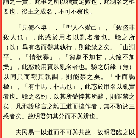
謂之一實。此事之所以稽實定數也，此制名之樞
要也。後王之成名，不可不察也。
「見侮不辱」，「聖人不愛己」，「殺盜非
殺人也」，此惑於用名以亂名者也。驗之所
（以）爲有名而觀其孰行，則能禁之矣。「山淵
平」，「情欲寡」，「芻豢不加甘，大鐘不加
樂」，此惑於用實以亂名者也。驗之所緣（無）
以同異而觀其孰調，則能禁之矣。「非而謁
楹」，「有牛馬，非馬也」，此惑於用名以亂實
者也。驗之名約，以其所受悖其所辭，則能禁之
矣。凡邪說辟言之離正道而擅作者，無不類於三
惑者矣。故明君知其分而不與辨也。
夫民易一以道而不可與共故，故明君臨之以