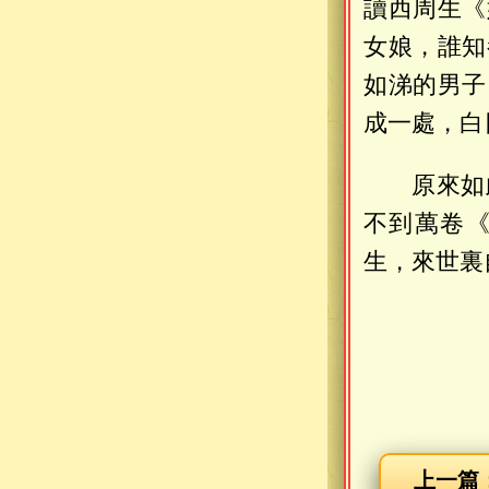
讀西周生《
女娘，誰知
如涕的男子
成一處，白
原來如
不到萬卷
生，來世裏
上一篇