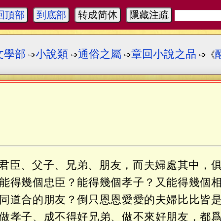
回頂部
到底部
转成简体
隱藏注疏
文學部
小說類
通俗之屬
章回小說之品
➩
➩
➩
➩《
君臣、父子、兄弟、朋友，而夫婦處其中，
能得幾個忠臣？能得幾個孝子？又能得幾個
同道合的朋友？倒只恩恩愛愛的夫婦比比皆
做孝子、成不得好兄弟、做不來好朋友，都