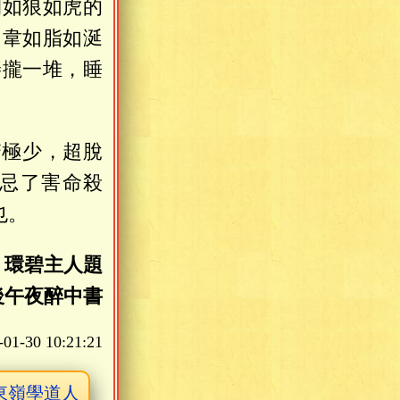
間如狼如虎的
如韋如脂如涎
輳攏一堆，睡
。
翳極少，超脫
忌了害命殺
也。
環碧主人題
後午夜醉中書
-01-30 10:21:21
東嶺學道人