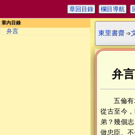
章回目錄
欄目導航
章內目錄
弁言
東里書齋
➩
弁言
五倫有
從古至今，
弟？幾個志
做忠臣、不