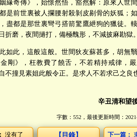
姻緣奇傳》，始憬然悟，豁然解：原來人世
都是前世裏被人攔腰射殺剝皮剔骨的妖狐；
，盡都是那世裏彎弓搭箭驚鷹紲狗的獵徒。
日折磨，夜間撾打，備極醜形，不減披麻勘獄
此如此，這般這般。世間狄友蘇甚多，胡無
《金剛》，枉教費了饒舌，不若精持戒律，嚴
自不撞見素姐此般令正。是求人不若求己之良
辛丑清和望
字數：552，最後更新時間：
2021
：
没有了
【目錄】
下一篇：