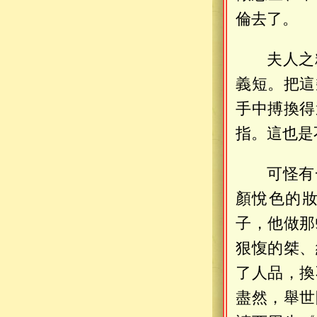
倫去了。
夫人之
義短。把這
手中搏換得
指。這也是
可怪有
顏悅色的
子，他做那
狠愎的桀、
了人品，換
盡然，舉世