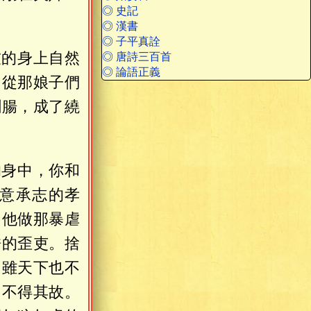
◎ 史記
◎ 漢書
◎ 子平真詮
友的身上自然
◎ 唐詩三百首
◎ 論語正義
，從那娘子們
剛腸，成了繞
的身中，你和
意承志的孝
，他做那暴虐
酷的歪吏。捨
。雖天下也不
，不得其故。