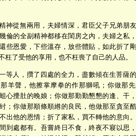
精神從無兩用，夫婦情深，君臣父子兄弟朋
幾倫的全副精神都移在閨房之內，夫婦之私
還些恩愛，下些溫存，放些體貼，如此折了
不枉了受他的享用，也不枉喪了自己的人品。
一等人，攢了四處的全力，盡數傾在生菩薩
妝那羊聲，他擦掌摩拳的作那獅吼；你做那先
蛆心攪肚的晚娘；你做那勤勤懇懇的逢、干
紂；你做那順條順綹的良民，他做那至貪至
不出他的恩情；折了家私，買不轉他的意向
間到處都有。吾嘗終日不食，終夜不寢以思