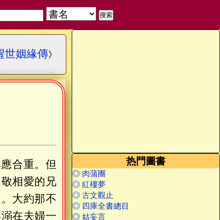
醒世姻緣傳
》
热門圖書
俱應合重。但
◎ 肉蒲團
相敬相愛的兄
◎ 紅樓夢
◎ 古文觀止
是。大約那不
◎ 四庫全書總目
爲溺在夫婦一
◎ 姑妄言