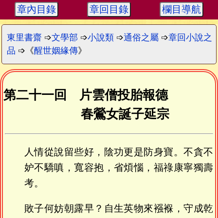
章內目錄
章回目錄
欄目導航
東里書齋
➩
文學部
➩
小說類
➩
通俗之屬
➩
章回小說之
品
➩《
醒世姻緣傳
》
第二十一回 片雲僧投胎報德
春鶯女誕子延宗
人情從說留些好，陰功更是防身寶。不貪不
妒不驕嗔，寬容抱，省煩惱，福祿康寧獨壽
考。
敗子何妨朝露早？自生英物來襁褓，守成乾