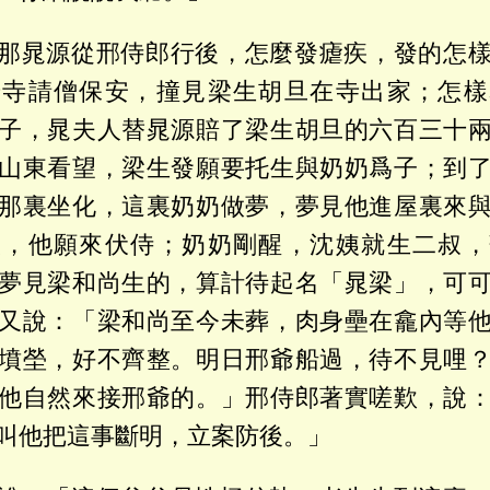
那晁源從邢侍郎行後，怎麼發瘧疾，發的怎
岩寺請僧保安，撞見梁生胡旦在寺出家；怎樣
子，晁夫人替晁源賠了梁生胡旦的六百三十
山東看望，梁生發願要托生與奶奶爲子；到
那裏坐化，這裏奶奶做夢，夢見他進屋裏來
人，他願來伏侍；奶奶剛醒，沈姨就生二叔，
夢見梁和尚生的，算計待起名「晁梁」，可
又說：「梁和尚至今未葬，肉身壘在龕內等
墳塋，好不齊整。明日邢爺船過，待不見哩
他自然來接邢爺的。」邢侍郎著實嗟歎，說
叫他把這事斷明，立案防後。」