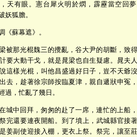
，天有眼。憲台犀火明於熌，霹靂當空回夢
破妖狐膽。
調《蘇幕遮》。
梁被那光棍魏三的攪亂，谷大尹的胡斷，致
計要大動干戈，就是晁梁也自生疑慮。晁夫
說這樣光棍，叫他昌盛過好日子，豈不天爺
出去，趁著徐宗師按臨夏津，親自遞狀申冤
經過，忙亂了幾日。
在城中回拜，匆匆的赴了一席，連忙的上船
祭完還要連夜開船。到了墳上，武城縣官接
是姜副使迎接入棚，更衣上祭。祭完，讓至