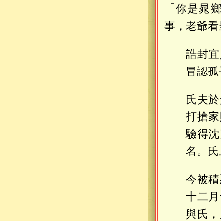
「你是晁
事，老爺看
誥封宜
冒認孤
氏夫於
打搶家
驗得沈
名。氏
今被積
十二月
與氏，