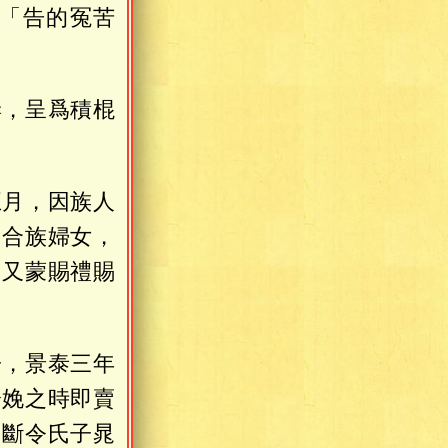
「告的冤苦
妻，呈爲積棍
五月，因族人
同合族婦女，
，又蒙賜禮賜
子，景泰三年
分娩之時即賣
，斷令氏子晁