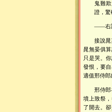
鬼難欺
證，驚
——右
接說晁
晁無晏俱算
只是哭。你
發恨，要自
適值邢侍郎
邢侍郎
墳上致祭，
了開去。卻