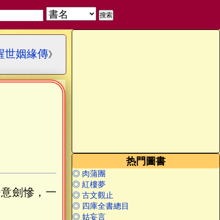
醒世姻緣傳
》
热門圖書
◎ 肉蒲團
◎ 紅樓夢
鋒意劍慘，一
◎ 古文觀止
◎ 四庫全書總目
◎ 姑妄言