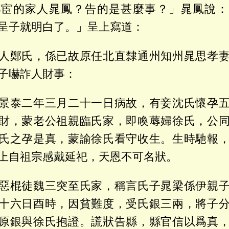
鄉宦的家人晁鳳？告的是甚麼事？」晁鳳說：
呈子就明白了。」呈上寫道：
人鄭氏，係已故原任北直隸通州知州晁思孝
子嚇詐人財事：
景泰二年三月二十一日病故，有妾沈氏懷孕
財，蒙老公祖親臨氏家，即喚蓐婦徐氏，公
氏之孕是真，蒙諭徐氏看守收生。生時馳報
上自祖宗感戴延祀，天恩不可名狀。
惡棍徒魏三突至氏家，稱言氏子晁梁係伊親
十六日酉時，因貧難度，受氏銀三兩，將子
原銀與徐氏抱證。謊狀告縣，縣官信以爲真