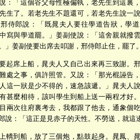
說：「這個谷父母性極偏執，老先生到這裏
先生了。若老先生不題還可，若老先生說一
」邢侍郎說：「既晁夫人要往學道告狀，學道
中寫與學道罷。」姜副使說：「這舍親就撥
。」姜副使要出席去叩謝，邢侍郎止住，罷了
要起席上船，晁夫人又自己出來再三致謝。
難處之事，俱許照管。又說：「那光棍誣告
人這一狀是少不得的，速急該遞。」晁夫人
有甚麼相待，該叫學生到船上送一兩程才好
目兩次往府裏考去，我都跟了他去，通象個
郎說：「這正是見赤子的天性。不勞送，就這
上轎到船，放了三個炮，點鼓起身。晁鳳、