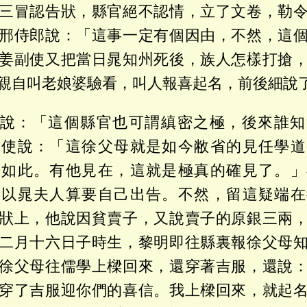
三冒認告狀，縣官絕不認情，立了文卷，勒
邢侍郎說：「這事一定有個因由，不然，這
姜副使又把當日晁知州死後，族人怎樣打搶
親自叫老娘婆驗看，叫人報喜起名，前後細說
說：「這個縣官也可謂縝密之極，後來誰知
副使說：「這徐父母就是如今敝省的見任學道
來如此。有他見在，這就是極真的確見了。」
所以晁夫人算要自己出告。不然，留這疑端在
狀上，他說因貧賣子，又說賣子的原銀三兩
二月十六日子時生，黎明即往縣裏報徐父母
徐父母往儒學上樑回來，還穿著吉服，還說
穿了吉服迎你們的喜信。我上樑回來，就起