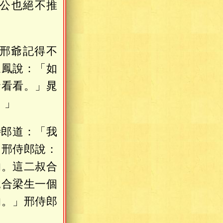
公也絕不推
邢爺記得不
晁鳳說：「如
爺看看。」晁
！」
侍郎道：「我
」邢侍郎說：
的。這二叔合
說合梁生一個
的。」邢侍郎