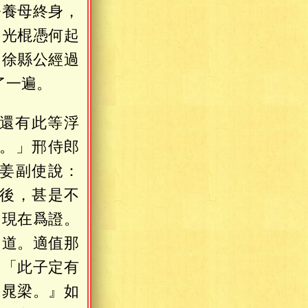
令養母終身，
個光棍憑何起
，徐縣公經過
了一遍。
還有此等浮
。」邢侍郎
姜副使說：
後，甚是不
，現在爲證。
知道。適值那
：「此子定有
名晁梁。』如