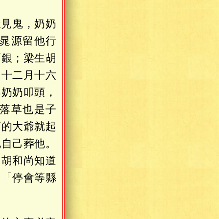
樣見鬼，奶奶
晁源留他行
兩銀；梁生胡
了十二月十六
與奶奶叩頭，
落草也是子
可的大爺就起
他自己葬他。
？胡和尚知道
：「停會等縣