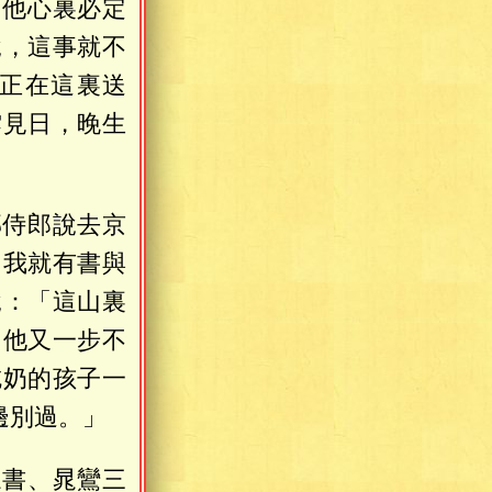
，他心裏必定
說，這事就不
正在這裏送
雲見日，晚生
。
邢侍郎說去京
，我就有書與
說：「這山裏
。他又一步不
吃奶的孩子一
邊別過。」
晁書、晁鸞三