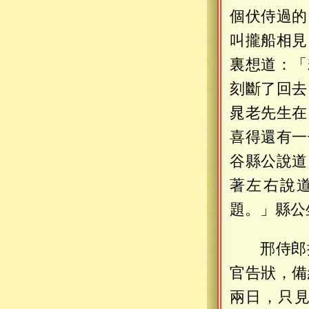
個伏侍過的
叫攏船相見
裏想道：「
刻斷了回去
晁老先生在
喜得還有一
谷縣公說道
著左右說
題。」縣公
邢侍郎
官告狀，備
兩日，只