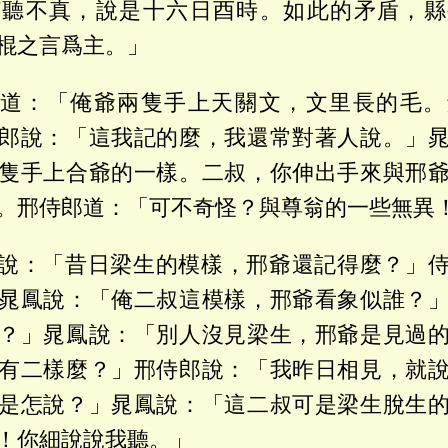
打聽不真，說是十六日酉時。如此的矛盾，縣
棍之言爲主。」
道：「俺爺兩隻手上天關文，文里長的毛。
郎說：「這我記的麼，我還常對著人說。」
隻手上合爺的一樣。二叔，你伸出手來與邢
。邢侍郎道：「可不奇怪？與尊翁的一些無異
說：「昔日梁生的模樣，邢爺還記得麼？」
晁鳳說：「俺二叔這模樣，邢爺看象似誰？
？」晁鳳說：「別人沒見梁生，邢爺是見過
有二樣麼？」邢侍郎說：「我昨日相見，就
是怎說？」晁鳳說：「這二叔可是梁生脫生
！你細說說我聽。」