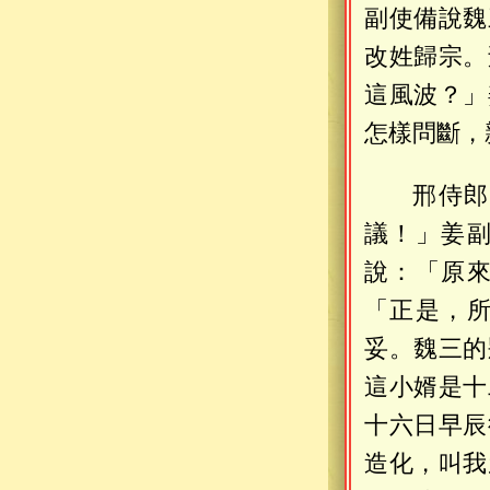
副使備說魏
改姓歸宗。
這風波？」
怎樣問斷，
邢侍郎
議！」姜
說：「原
「正是，
妥。魏三的
這小婿是十
十六日早辰
造化，叫我