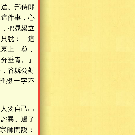
稟送。邢侍郎
講這件事，心
來，把晁梁立
，只說：「這
他墓上一奠，
推分垂青。」
去，谷縣公對
誰想一字不
夫人要自己出
勝詫異。過了
宗師問說：