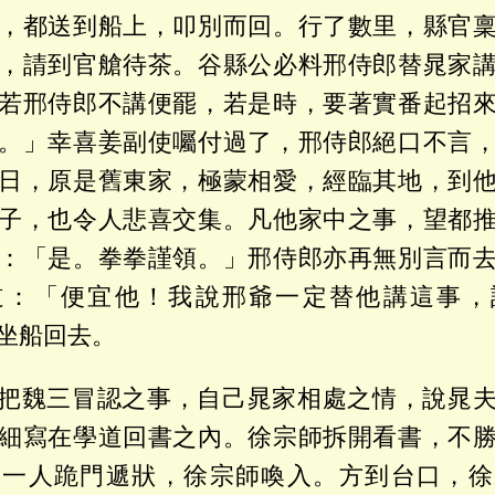
，都送到船上，叩別而回。行了數里，縣官
，請到官艙待茶。谷縣公必料邢侍郎替晁家
若邢侍郎不講便罷，若是時，要著實番起招
。」幸喜姜副使囑付過了，邢侍郎絕口不言
日，原是舊東家，極蒙相愛，經臨其地，到
子，也令人悲喜交集。凡他家中之事，望都
：「是。拳拳謹領。」邢侍郎亦再無別言而
道：「便宜他！我說邢爺一定替他講這事，
坐船回去。
把魏三冒認之事，自己晁家相處之情，說晁
細寫在學道回書之內。徐宗師拆開看書，不
見一人跪門遞狀，徐宗師喚入。方到台口，徐