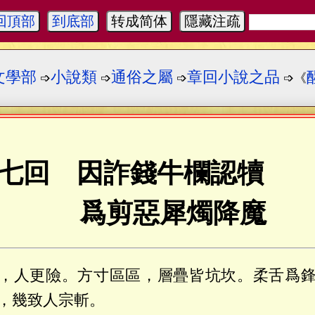
回頂部
到底部
转成简体
隱藏注疏
文學部
小說類
通俗之屬
章回小說之品
➩
➩
➩
➩《
七回 因詐錢牛欄認犢
爲剪惡犀燭降魔
，人更險。方寸區區，層疊皆坑坎。柔舌爲
，幾致人宗斬。