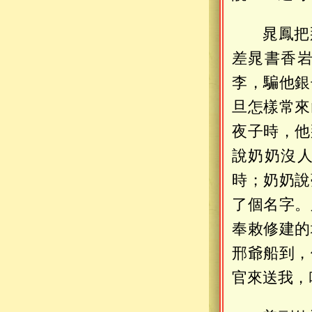
晁鳳把
差晁書香
李，騙他銀
旦怎樣常來
夜子時，他
說奶奶沒
時；奶奶說
了個名字。
奉敕修建的
邢爺船到，
官來送我，