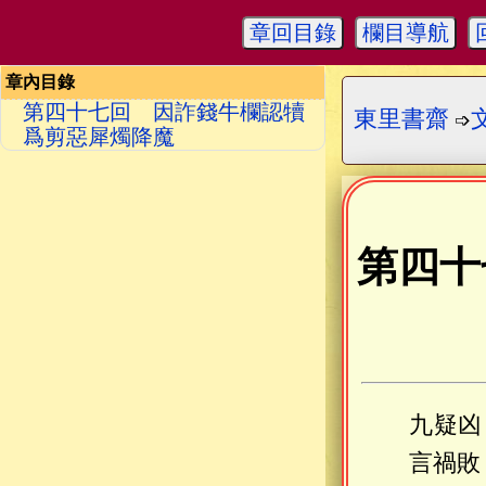
章回目錄
欄目導航
章內目錄
第四十七回 因詐錢牛欄認犢
東里書齋
➩
爲剪惡犀燭降魔
第四十
九疑凶
言禍敗