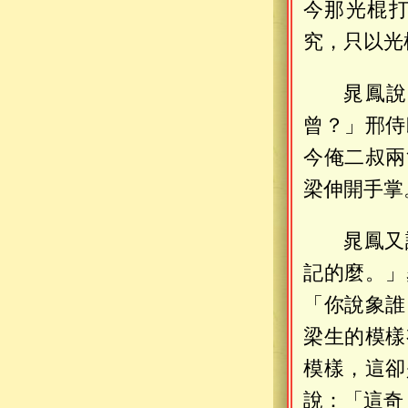
今那光棍
究，只以光
晁鳳說
曾？」邢侍
今俺二叔兩
梁伸開手掌
晁鳳又
記的麼。」
「你說象誰
梁生的模樣
模樣，這卻
說：「這奇