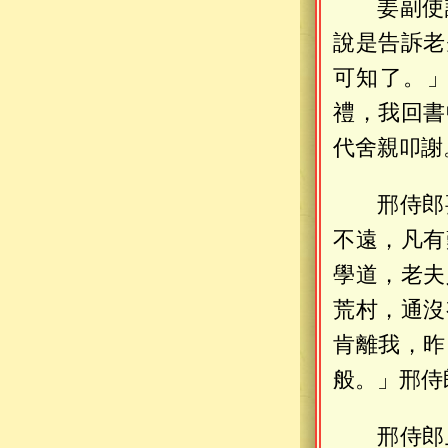
姜副使
說是告訴老
可知了。
禮，我回書
代舍親叩謝
邢侍郎
不遠，凡有
學道，老夫
荒村，通沒
肯離我，昨
般。」邢侍
邢侍郎