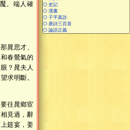
魘。端人確
◎ 史記
◎ 漢書
◎ 子平真詮
◎ 唐詩三百首
◎ 論語正義
得那晁思才、
人和春鶯氣的
沒眼？晁夫人
，望求明斷。
，要往晁鄉宦
著相見過，辭
莊上筵宴，姜