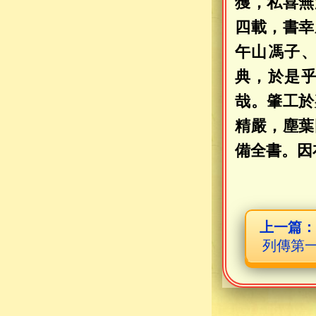
獲，私喜無
四載，書幸
午山馮子
典，於是
哉。肇工於
精嚴，塵葉
備全書。因
上一篇
列傳第