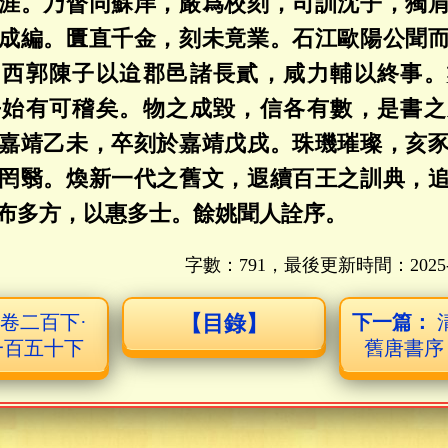
涯。乃督同蘇庠，嚴爲校刻，司訓沈子，獨
成編。匱直千金，刻未竟業。石江歐陽公聞
、西郭陳子以迨郡邑諸長貳，咸力輔以終事。
乎始有可稽矣。物之成毀，信各有數，是書之
嘉靖乙未，卒刻於嘉靖戊戌。珠璣璀璨，亥
罔翳。煥新一代之舊文，遐續百王之訓典，
布多方，以惠多士。餘姚聞人詮序。
字數：791，最後更新時間：
2025
：
卷二百下·
【目錄】
下一篇：
一百五十下
舊唐書序