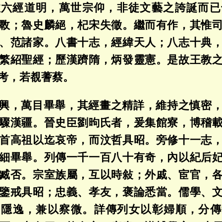
故六經道明，萬世宗仰，非徒文藝之誇誕而已
斁；魯史麟絕，杞宋失徵。繼而有作，其惟
、范諸家。八書十志，經緯天人；八志十典
繁紹聖經；歷漢躋隋，炳發靈憲。是故王教
考，若覩蓍蔡。
興，萬目畢舉，其經畫之精詳，維持之慎密
驟漢疆。晉史臣劉昫氏者，爰集館寮，博稽
首高祖以迄哀帝，而汶哲具昭。旁修十一志
細畢舉。列傳一千一百八十有奇，內以紀后
臧否。宗室族屬，互以時敍；外戚、宦官，
鑒戒具昭；忠義、孝友，褒論悉當。儒學、
、隱逸，兼以察微。詳傳列女以彰婦順，分傳