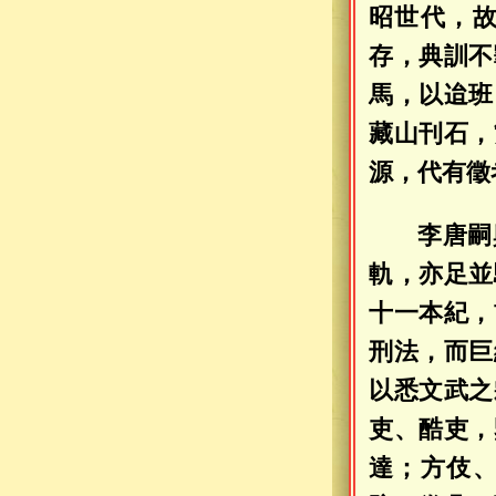
昭世代，
存，典訓不
馬，以迨班
藏山刊石，
源，代有徵
李唐嗣
軌，亦足並
十一本紀，
刑法，而巨
以悉文武之
吏、酷吏，
達；方伎