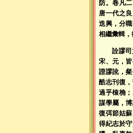
防。卷凡二
唐一代之良
迭興，分職
相繼彙輯，
詮謬司
宋、元，皆
證謬訛，粲
酷志刊復，
過乎榱桷；
謀學屬，博
復弭節姑蘇
得紀志於守