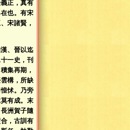
優義正，真有
具在也。有宋
王、宋諸賢，
知漢、晉以迄
二十一史，刊
。積集再期，
臺雲構，所缺
用惶怵。乃旁
竟莫有成。末
，長洲賀子隨
璧合，古訓有