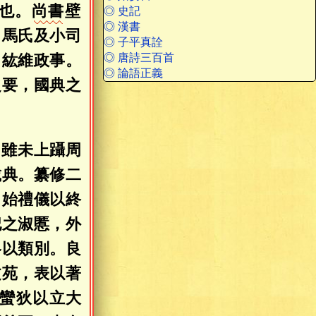
也。
尚書
壁
◎ 史記
◎ 漢書
司馬氏及小司
◎ 子平真詮
，紘維政事。
◎ 唐詩三百首
◎ 論語正義
之要，國典之
，雖未上躡周
載典。纂修二
，始禮儀以終
妃之淑慝，外
各以類別。良
文苑，表以著
蠻狄以立大