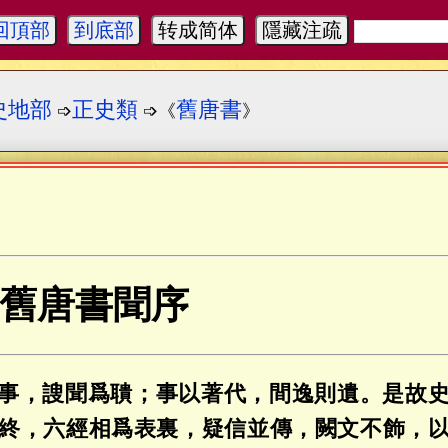
回頂部
到底部
转成简体
隱藏注疏
史地部
正史類
舊唐書
➩
➩《
》
舊唐書聞序
事，謏聞爲聵；事以著代，間逸則遺。是故
終，六經相爲表裏，疑信並傳，闕文不飾，