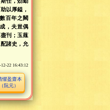
肩斯任，効勤
而助以厚鎰，
數百年之闕
成，夫豈偶
豕盡刊；玉薤
追配諸史，允
-12-22 16:43:12
清懼盈齋本
（阮元）