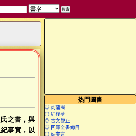
热門圖書
◎ 肉蒲團
◎ 紅樓夢
史氏之書，與
◎ 古文觀止
◎ 四庫全書總目
以紀事實，以
◎ 姑妄言