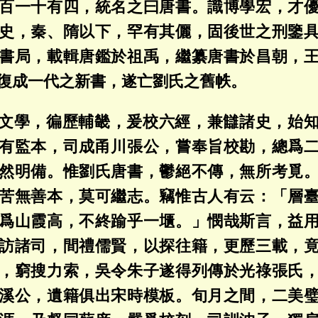
百一十有四，統名之曰唐書。識博學宏，才
史，秦、隋以下，罕有其儷，固後世之刑鑒
書局，載輯唐鑑於祖禹，繼纂唐書於昌朝，
復成一代之新書，遂亡劉氏之舊帙。
文學，徧歷輔畿，爰校六經，兼讎諸史，始
有監本，司成甬川張公，嘗奉旨校勘，總爲
然明備。惟劉氏唐書，鬱絕不傳，無所考覓
苦無善本，莫可繼志。竊惟古人有云：「層
爲山霞高，不終踰乎一㙺。」憫哉斯言，益
訪諸司，間禮儒賢，以探往籍，更歷三載，
，窮搜力索，吳令朱子遂得列傳於光祿張氏
溪公，遺籍俱出宋時模板。旬月之間，二美