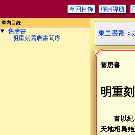
章回目錄
欄目導航
章內目錄
舊唐書
東里書齋
➩
明重刻舊唐書聞序
舊唐書
明重刻
書以紀
天地相爲始