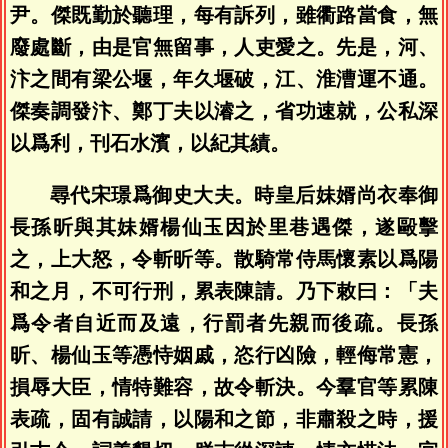
尹。傑既勤於聽理，每有訴列，雖衢路當食，無
廢處斷，由是官無留事，人吏愛之。先是，河、
汴之間有梁公堰，年久堰破，江、淮漕運不通。
傑奏調發汴、鄭丁夫以濬之，省功速就，公私深
以爲利，刊石水濱，以紀其績。
尋代宋璟爲御史大夫。時皇后妹婿尚衣奉御
長孫昕與其妹婿楊仙玉因於里巷遇傑，遂毆擊
之，上大怒，令斬昕等。散騎常侍馬懷素以爲陽
和之月，不可行刑，累表陳請。乃下敕曰：「夫
爲令者自近而及遠，行罰者先親而後疏。長孫
昕、楊仙玉等憑恃姻戚，恣行凶險，輕侮常憲，
損辱大臣，情特難容，故令斬決。今羣官等累陳
表疏，固有誠請，以陽和之節，非肅殺之時，援