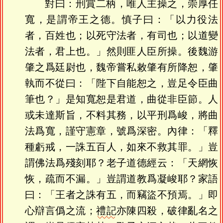
對曰：刑賞二柄，唯人主操之，崇厚任
寬，是謂帝王之德。慎子曰：「以力役法
者，百姓也；以死守法者，有司也；以道變
法者，君上也。」然則匪人臣所操。後魏游
肇之爲廷尉也，魏帝嘗私敕肇有所降恕，肇
執而不從曰：「陛下自能恕之，豈足令臣曲
筆也？」是知寬恕是君道，曲從非臣節。人
或未達斯旨，不料其務，以平刑爲峻，將曲
法爲寬，謹守憲章，號爲深密。內律：「釋
種虧戒，一誅五百人，如來不救其罪。」豈
謂佛法爲殘刻耶？老子道德經云：「天網恢
恢，疏而不漏。」豈謂道教爲凝峻耶？家語
曰：「王者之誅有五，而竊盜不預焉。」即
心辯言僞之流；
禮記
亦陳四殺，破律亂名之