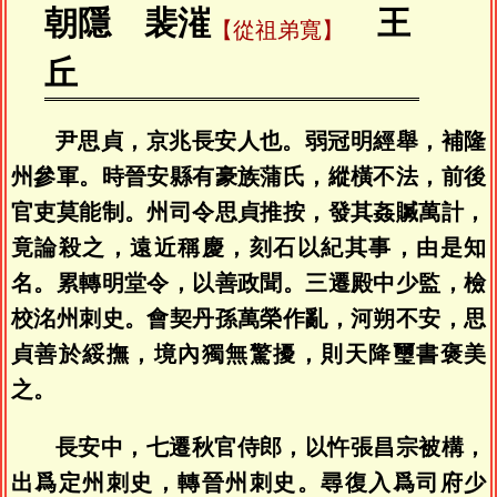
朝隱 裴漼
王
【從祖弟寬】
丘
尹思貞，京兆長安人也。弱冠明經舉，補隆
州參軍。時晉安縣有豪族蒲氏，縱橫不法，前後
官吏莫能制。州司令思貞推按，發其姦贓萬計，
竟論殺之，遠近稱慶，刻石以紀其事，由是知
名。累轉明堂令，以善政聞。三遷殿中少監，檢
校洺州刺史。會契丹孫萬榮作亂，河朔不安，思
貞善於綏撫，境內獨無驚擾，則天降璽書褒美
之。
長安中，七遷秋官侍郎，以忤張昌宗被構，
出爲定州刺史，轉晉州刺史。尋復入爲司府少