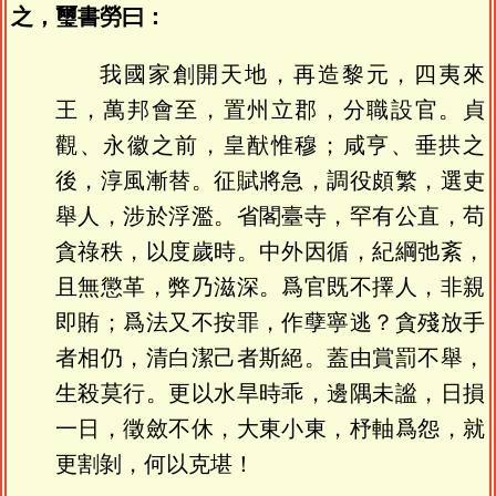
之，璽書勞曰：
我國家創開天地，再造黎元，四夷來
王，萬邦會至，置州立郡，分職設官。貞
觀、永徽之前，皇猷惟穆；咸亨、垂拱之
後，淳風漸替。征賦將急，調役頗繁，選吏
舉人，涉於浮濫。省閣臺寺，罕有公直，苟
貪祿秩，以度歲時。中外因循，紀綱弛紊，
且無懲革，弊乃滋深。爲官既不擇人，非親
即賄；爲法又不按罪，作孽寧逃？貪殘放手
者相仍，清白潔己者斯絕。蓋由賞罰不舉，
生殺莫行。更以水旱時乖，邊隅未謐，日損
一日，徵斂不休，大東小東，杼軸爲怨，就
更割剝，何以克堪！