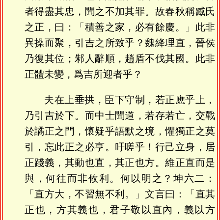
者得盡其忠，聞之不加其罪。故春秋稱臧氏
之正，曰：「積善之家，必有餘慶。」此非
異操而聚，引吉之所致乎？魏絳理直，晉侯
乃復其位；邾人辭順，趙盾不伐其國。此非
正體未變，爲吉所迎者乎？
夫在上垂拱，臣下守制，若正應乎上，
乃引吉於下。而中士聞道，若存若亡，交戰
於譎正之門，懷疑乎語默之境，懼獨正之莫
引，忘此正之必亨。吁嗟乎！行己立身，居
正踐義，其動也直，其正也方。維正直而是
與，何往而非攸利。何以明之？坤六二：
「直方大，不習無不利。」文言曰：「直其
正也，方其義也，君子敬以直內，義以方