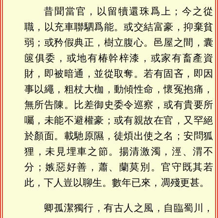
昔聞當官，以留犢還珠爲上；今之從
職，以充車聯駟爲能。或交結富豪，抑棄貧
弱；或矜假典正，樹立腹心。邑屋之間，囊
篋俱委，或地有椿幹梓漆，或家有畜產資
財，即被暗通，並從取奪。若有固吝，即因
事以繩，粗杖大枷，動傾性命，懷冤抱痛，
無所告陳。比差御史委令巡察，或有貴要所
囑，未能不避權豪；或有親故在官，又罕絕
於顏面。載馳原隰，徒煩出使之名；安問狐
狸，未見埋車之節。揚清激濁，涇、渭不
分；嫉惡好善，蕭、蘭莫別。官守既其若
此，下人豈以聊生。數年已來，凋殘更甚。
卿孤潔獨行，有古人之風，自臨蜀川，