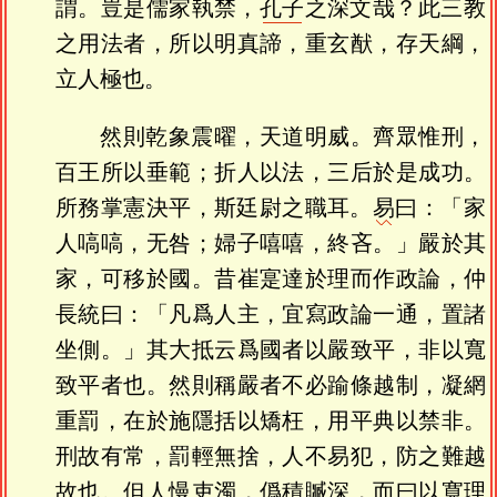
謂。豈是儒家執禁，
孔子
之深文哉？此三教
之用法者，所以明真諦，重玄猷，存天綱，
立人極也。
然則乾象震曜，天道明威。齊眾惟刑，
百王所以垂範；折人以法，三后於是成功。
所務掌憲決平，斯廷尉之職耳。
易
曰：「家
人嗃嗃，无咎；婦子嘻嘻，終吝。」嚴於其
家，可移於國。昔崔寔達於理而作政論，仲
長統曰：「凡爲人主，宜寫政論一通，置諸
坐側。」其大抵云爲國者以嚴致平，非以寬
致平者也。然則稱嚴者不必踰條越制，凝網
重罰，在於施隱括以矯枉，用平典以禁非。
刑故有常，罰輕無捨，人不易犯，防之難越
故也。但人慢吏濁，僞積贓深，而曰以寬理