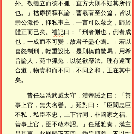
外。敬義立而德不孤，直方大則不疑其所行
也。」嵇康撰釋私論，曹羲著至公篇，皆以
崇公激俗，抑私事主，一言可以蔽之，歸於
體正而已矣。
禮記
曰：「刑者侀也，侀者成
也，一成而不可變，故君子盡心焉。」若以
喜怒制刑，輕重設比，是則橋前驚馬，用希
旨論人，苑中獵兔，以從欲廢法。理有違而
合道，物貴和而不同，不同之和，正在其中
矣。
昔任延爲武威太守，漢帝誡之曰：「善
事上官，無失名譽。」延對曰：「臣聞忠臣
不私，私臣不忠，上下雷同，非國家之福。
善事上官，臣不敢奉詔。」任延雅奏，漢主
是其言。此則歸正不回，乖旨順義，不以忤