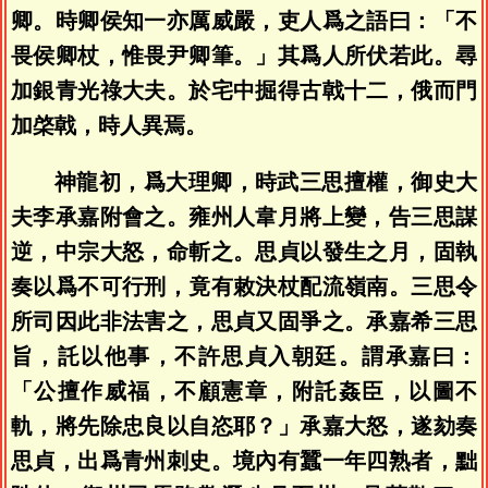
卿。時卿侯知一亦厲威嚴，吏人爲之語曰：「不
畏侯卿杖，惟畏尹卿筆。」其爲人所伏若此。尋
加銀青光祿大夫。於宅中掘得古戟十二，俄而門
加棨戟，時人異焉。
神龍初，爲大理卿，時武三思擅權，御史大
夫李承嘉附會之。雍州人韋月將上變，告三思謀
逆，中宗大怒，命斬之。思貞以發生之月，固執
奏以爲不可行刑，竟有敕決杖配流嶺南。三思令
所司因此非法害之，思貞又固爭之。承嘉希三思
旨，託以他事，不許思貞入朝廷。謂承嘉曰：
「公擅作威福，不顧憲章，附託姦臣，以圖不
軌，將先除忠良以自恣耶？」承嘉大怒，遂劾奏
思貞，出爲青州刺史。境內有蠶一年四熟者，黜