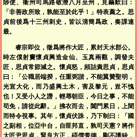
陟使、衞州司馬路敬潛八月至州，見繭歎曰：
「非善政所致，孰能至於此乎！」特表薦之。思
貞前後爲十三州刺史，皆以清簡爲政，奏課連
最。
睿宗即位，徵爲將作大匠，累封天水郡公。
時左僕射竇懷貞興造金仙、玉真兩觀，調發夫
匠，思貞常節減之。懷貞怒，頻詰責思貞，思貞
曰：「公職居端揆，任重弼諧，不能翼贊聖明，
光宣大化，而乃盛興土木，害及黎元，豈不愧
也！又受小人之譖，輕辱朝臣，今日之事，不能
苟免，請從此辭。」拂衣而去，闔門累日，上聞
而特令視事。其年，懷貞伏誅，乃下制曰：「國
之副相，位亞中台，自匪邦直，孰司天憲？將作
大匠尹思貞，賢良方正，碩儒耆德，剛不護缺，