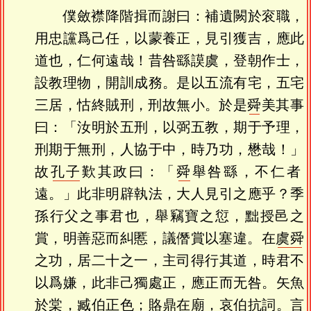
僕斂襟降階揖而謝曰：補遺闕於衮職，
用忠讜爲己任，以蒙養正，見引獲吉，應此
道也，仁何遠哉！昔咎繇謨虞，登朝作士，
設教理物，開訓成務。是以五流有宅，五宅
三居，怙終賊刑，刑故無小。於是
舜
美其事
曰：「汝明於五刑，以弼五教，期于予理，
刑期于無刑，人協于中，時乃功，懋哉！」
故
孔子
歎其政曰：「
舜
舉咎繇，不仁者
遠。」此非明辟執法，大人見引之應乎？季
孫行父之事君也，舉竊寶之愆，黜授邑之
賞，明善惡而糾慝，議僭賞以塞違。在
虞舜
之功，居二十之一，主司得行其道，時君不
以爲嫌，此非己獨處正，應正而无咎。矢魚
於棠，臧伯正色；賂鼎在廟，哀伯抗詞。言