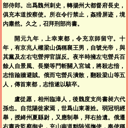
部侍郎。出爲魏州刺史，轉揚州大都督府長史，
俱充本道按察使。所在令行禁止，姦猾屏迹，境
內肅然。久之，召拜刑部尚書。
開元九年，上幸東都，令充京師留守。十
年，有京兆人權梁山僞稱襄王男，自號光帝，與
其黨及左右屯營押官謀反。夜半時擁左屯營兵百
餘人自景風、長樂等門斬關入宮城，將殺志愔，
志愔踰牆避賊。俄而屯營兵潰散，翻殺梁山等五
人，傳首東都，志愔遂以駭卒。
盧從愿，相州臨漳人，後魏度支尚書昶六代
孫也。自范陽徙家焉，世爲山東著姓。弱冠明經
舉，授絳州夏縣尉，又應制舉，拜右拾遺。俄遷
右肅政監察御史，充山南道黜陟巡撫使，奉使稱