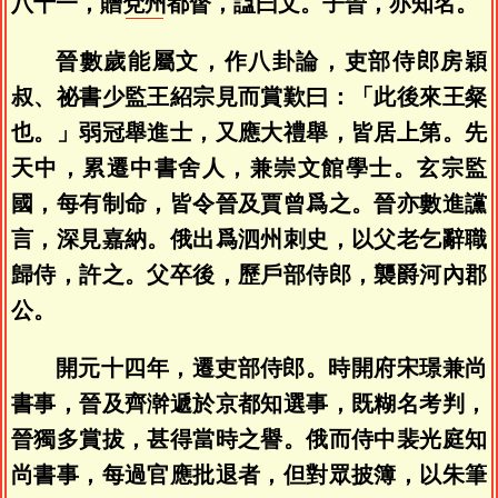
八十一，贈
兗州
都督，諡曰文。子晉，亦知名。
晉數歲能屬文，作八卦論，吏部侍郎房穎
叔、祕書少監王紹宗見而賞歎曰：「此後來王粲
也。」弱冠舉進士，又應大禮舉，皆居上第。先
天中，累遷中書舍人，兼崇文館學士。玄宗監
國，每有制命，皆令晉及賈曾爲之。晉亦數進讜
言，深見嘉納。俄出爲泗州刺史，以父老乞辭職
歸侍，許之。父卒後，歷戶部侍郎，襲爵河內郡
公。
開元十四年，遷吏部侍郎。時開府宋璟兼尚
書事，晉及齊澣遞於京都知選事，既糊名考判，
晉獨多賞拔，甚得當時之譽。俄而侍中裴光庭知
尚書事，每過官應批退者，但對眾披簿，以朱筆