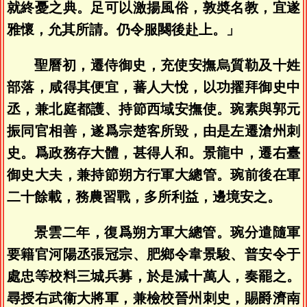
就終憂之典。足可以激揚風俗，敦奬名教，宜遂
雅懷，允其所請。仍令服闋後赴上。」
聖曆初，遷侍御史，充使安撫烏質勒及十姓
部落，咸得其便宜，蕃人大悅，以功擢拜御史中
丞，兼北庭都護、持節西域安撫使。琬素與郭元
振同官相善，遂爲宗楚客所毀，由是左遷滄州刺
史。爲政務存大體，甚得人和。景龍中，遷右臺
御史大夫，兼持節朔方行軍大總管。琬前後在軍
二十餘載，務農習戰，多所利益，邊境安之。
景雲二年，復爲朔方軍大總管。琬分遣隨軍
要籍官河陽丞張冠宗、肥鄉令韋景駿、普安令于
處忠等校料三城兵募，於是減十萬人，奏罷之。
尋授右武衞大將軍，兼檢校晉州刺史，賜爵濟南