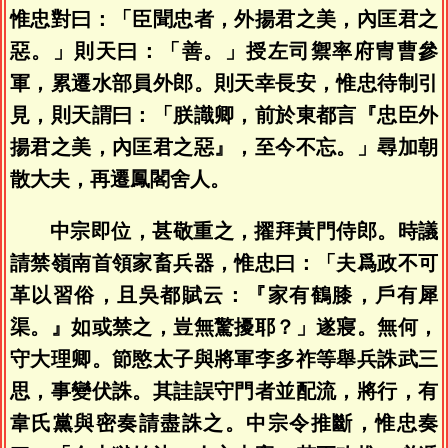
惟忠對曰：「臣聞忠者，外揚君之美，內匡君之
惡。」則天曰：「善。」授左司禦率府冑曹參
軍，累遷水部員外郎。則天幸長安，惟忠待制引
見，則天謂曰：「朕識卿，前於東都言『忠臣外
揚君之美，內匡君之惡』，至今不忘。」尋加朝
散大夫，再遷鳳閣舍人。
中宗即位，甚敬重之，擢拜黃門侍郎。時議
請禁嶺南首領家畜兵器，惟忠曰：「夫爲政不可
革以習俗，且吳都賦云：『家有鶴膝，戶有犀
渠。』如或禁之，豈無驚擾耶？」遂寢。無何，
守大理卿。節愍太子與將軍李多祚等舉兵誅武三
思，事變伏誅。其詿誤守門者並配流，將行，有
韋氏黨與密奏請盡誅之。中宗令推斷，惟忠奏