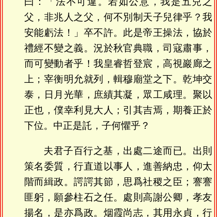
曰：「法不可違。若如公意，我是五兒之
父，非兆人之父，何不別制天子兒律乎？我
安能虧法！」卒不許。此是帝王操法，協於
禮經不變之義。況於秋官典職，司寇肅事，
而可變動者乎！我皇睿哲登宸，高視巖廊之
上；宰衡明允就列，輯穆廟堂之下。乾坤交
泰，日月光華，庶績其凝，眾工咸理。聚以
正也，僕幸利見大人；引其吉焉，期養正於
下位。中正是託，子何懼乎？
夫君子百行之基，出處二途而已。出則
策名委質，行直道以事人，進善納忠，仰太
階而緝政。諤諤其節，思爲社稷之臣；謇謇
匪躬，願參柱石之任。處則高謝公卿，孝友
揚名，是亦爲政。烟霞尚志，其用永貞，行