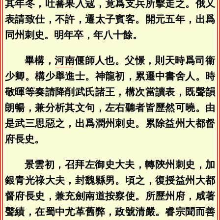
其年冬，吐蕃果入寇，竟爲支兵所擊走之。俄又
表請致仕，不許，遷太子賓客。開元五年，出爲
同州刺史。明年卒，年八十餘。
畢構，
河南
偃師人也。父憬，則天時爲司衞
少卿。構少舉進士。神龍初，累遷中書舍人。時
敬暉等奏請降削武氏諸王，構次當讀表，既聲韻
朗暢，兼分析其文句，左右聽者皆歷然可曉。由
是武三思惡之，出爲潤州刺史。累除益州大都督
府長史。
景雲初，召拜左御史大夫，轉陝州刺史，加
銀青光祿大夫，封魏縣男。頃之，復授益州大都
督府長史，兼充劍南道按察使。所歷州府，咸著
聲績，在蜀中尤革舊弊，政號清嚴。睿宗聞而善