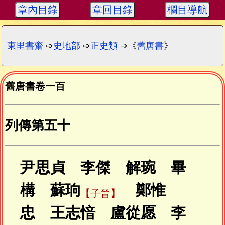
章內目錄
章回目錄
欄目導航
東里書齋
➩
史地部
➩
正史類
➩《
舊唐書
》
舊唐書卷一百
列傳第五十
尹思貞 李傑 解琬 畢
構 蘇珦
鄭惟
【子晉】
忠 王志愔 盧從愿 李