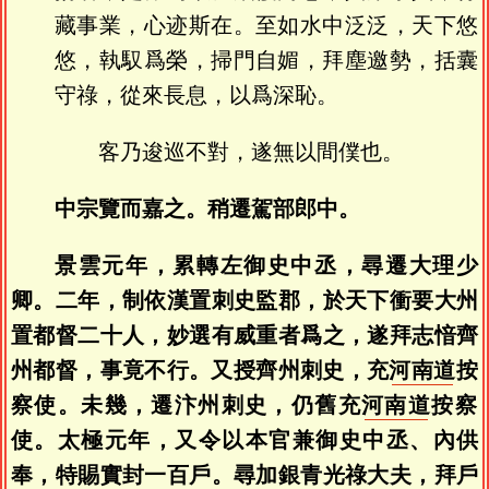
藏事業，心迹斯在。至如水中泛泛，天下悠
悠，執馭爲榮，掃門自媚，拜塵邀勢，括囊
守祿，從來長息，以爲深恥。
客乃逡巡不對，遂無以間僕也。
中宗覽而嘉之。稍遷駕部郎中。
景雲元年，累轉左御史中丞，尋遷大理少
卿。二年，制依漢置刺史監郡，於天下衝要大州
置都督二十人，妙選有威重者爲之，遂拜志愔齊
州都督，事竟不行。又授齊州刺史，充
河南道
按
察使。未幾，遷汴州刺史，仍舊充
河南道
按察
使。太極元年，又令以本官兼御史中丞、內供
奉，特賜實封一百戶。尋加銀青光祿大夫，拜戶