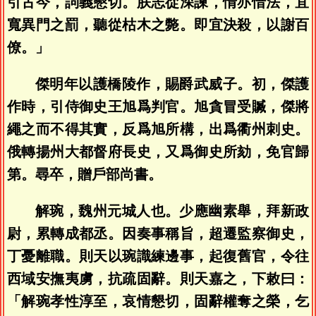
引古今，詞義懇切。朕志從深諫，情亦惜法，宜
寬異門之罰，聽從枯木之斃。即宜決殺，以謝百
僚。」
傑明年以護橋陵作，賜爵武威子。初，傑護
作時，引侍御史王旭爲判官。旭貪冒受贓，傑將
繩之而不得其實，反爲旭所構，出爲衢州刺史。
俄轉揚州大都督府長史，又爲御史所劾，免官歸
第。尋卒，贈戶部尚書。
解琬，魏州元城人也。少應幽素舉，拜新政
尉，累轉成都丞。因奏事稱旨，超遷監察御史，
丁憂離職。則天以琬識練邊事，起復舊官，令往
西域安撫夷虜，抗疏固辭。則天嘉之，下敕曰：
「解琬孝性淳至，哀情懇切，固辭權奪之榮，乞