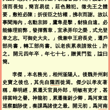
清而畏知，簡言易從，莊色難犯。徵先王之體
要，敷袵必陳；折佞臣之怙權，拂衣而謝。故以
事聞海內，名動京師，鷹隼是擊，豺狼自遠。必
能條理前弊，發揮舊章，宜承弄印之榮，式允登
車之志。可御史大夫。」俄兼申王府長史，遷戶
部尚書，轉工部尚書。以老疾累表請致仕，許
之。開元四年卒，年七十七，贈黃門監，諡曰
簡。
李傑，本名務光，相州滏陽人。後魏并州刺
史寶之後也，其先自
隴西
徙焉。傑少以孝友著
稱，舉明經，累遷天官員外郎，明敏有吏才，甚
得當時之譽。神龍初，累遷衞尉少卿，爲河東道
巡察黜陟使，奏課爲諸使之最。開元初，爲
河南