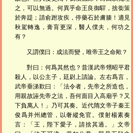
之，可以無過。何異乎命王良御駻，捨銜策
於奔踶；請俞跗攻疾，停藥石於膚腠！適見
秋駕轉逸，膏肓更深，醫人僕夫，何功之
有？
又謂僕曰：成法而變，唯帝王之命歟？
對曰：何爲其然也？昔漢武帝甥昭平君
殺人，以公主子，廷尉上請論。左右爲言，
武帝垂涕歎曰：「法令者，先帝之所造也，
用親故誣先帝之法，吾何面目入高廟乎？又
下負萬人！」乃可其奏。近代隋文帝子秦王
俊爲并州總管，以奢縱免官。僕射楊素奏
言：「王，陛下愛子，請捨其過。」文帝