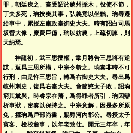
罪，朝廷疾之。嘗受詔於虢州採木，役使不節，
丁夫多死，珦按奏其事，弘義竟以坐黜。珦尋遷
給事中，累授左肅政臺御史大夫。時有詔白司馬
坂營大像，糜費巨億，珦以妨農，上疏切諫，則
天納焉。
神龍初，武三思擅權，韋月將告三思將有逆
謀，返爲三思所構，中宗令斬之。珦奏非時不可
行刑，由是忤三思旨，轉爲右御史大夫。尋出爲
岐州刺史，復爲右臺大夫。會節愍太子敗，詔珦
窮其黨與。時睿宗在藩，爲得罪者所引，珦因辯
析事狀，密奏以保持之。中宗意解，因是多所原
免，擢珦爲戶部尚書，賜爵河內郡公。尋授太子
賓客、檢校詹事，以年老致仕。開元三年卒，年