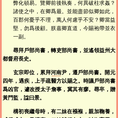
弊化頓易。覽卿前後執奏，何異破柱求姦？
諸使之中，在卿爲最。並能盡節似卿如此，
百郡何憂乎不理，萬人何慮乎不安？卿當益
堅，勿爲後顧。朕嘉卿直道，今賜袍帶並衣
一副。
尋拜戶部尚書，轉吏部尚書，並遙領益州大
都督府長史。
玄宗即位，累拜
河南
尹，遷戶部尚書。開元
四年，遇疾，上手疏醫方以賜之。時議戶部尚書
爲凶官，遽改授太子詹事，冀其有瘳。尋卒，贈
黃門監，諡曰景。
構初喪繼母時，有二妹在襁褓，親加鞠養，