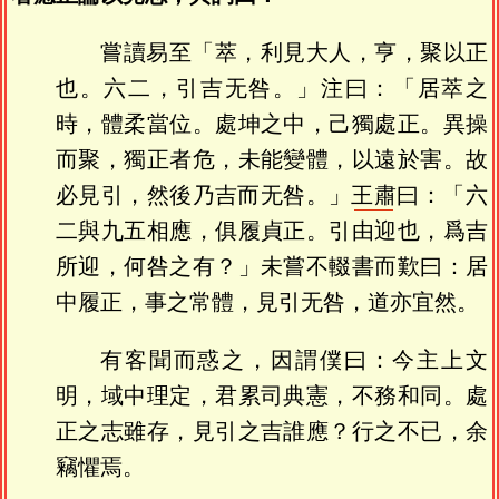
嘗讀易至「萃，利見大人，亨，聚以正
也。六二，引吉无咎。」注曰：「居萃之
時，體柔當位。處坤之中，己獨處正。異操
而聚，獨正者危，未能變體，以遠於害。故
必見引，然後乃吉而无咎。」
王肅
曰：「六
二與九五相應，俱履貞正。引由迎也，爲吉
所迎，何咎之有？」未嘗不輟書而歎曰：居
中履正，事之常體，見引无咎，道亦宜然。
有客聞而惑之，因謂僕曰：今主上文
明，域中理定，君累司典憲，不務和同。處
正之志雖存，見引之吉誰應？行之不已，余
竊懼焉。