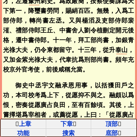
才，左遷
豫州
刺史。爲政嚴簡，按察使奏課爲天
下第一，降璽書勞問，賜絹百匹。無幾，入爲工
部侍郎，轉尚書左丞。又與楊滔及吏部侍郎裴
漼、禮部侍郎王丘、中書舍人劉令植刪定開元後
格，遷中書侍郎。十一年，拜工部尚書，加銀青
光祿大夫，仍令東都留守。十三年，從升
泰山
，
又加金紫光祿大夫，代韋抗爲刑部尚書。頻年充
校京外官考使，前後咸稱允當。
御史中丞宇文融承恩用事，以括獲田戶之
功，本司校考爲上下，從愿抑不與之。融頗以爲
恨，密奏從愿廣占良田，至有百餘頃。其後，上
嘗擇堪爲宰相者，或薦從愿，上曰：「從愿廣占
上章
下章
頂部
田園，是不廉也。」遂止不用。從愿又因早朝，
功能
搜索
底部
途中爲人所射，中其從者，捕賊竟不獲。時議從