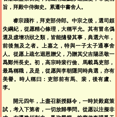
旨，拜殿中侍御史。累遷中書舍人。
睿宗踐祚，拜吏部侍郎。中宗之後，選司頗
失綱紀，從愿精心條理，大稱平允。其有冒名僞
選及虛增功狀之類，皆能擿發其事，典選六年，
前後無及之者。上嘉之，特與一子太子通事舍
人。從愿上疏乞迴恩贈父，乃贈其父吉陽丞敬一
爲鄭州長史。初，高宗時裴行儉、馬載爲吏部，
最爲稱職，及是，從愿與李朝隱同時典選，亦有
美譽。時人稱曰：吏部前有馬、裴，後有盧、
李。
開元四年，上盡召新授縣令，一時於殿庭策
試，考入下第者，一切放歸學問。從愿以注擬非