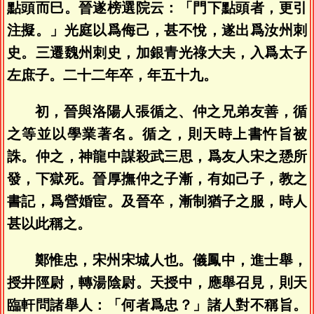
點頭而巳。晉遂榜選院云：「門下點頭者，更引
注擬。」光庭以爲侮己，甚不悅，遂出爲汝州刺
史。三遷魏州刺史，加銀青光祿大夫，入爲太子
左庶子。二十二年卒，年五十九。
初，晉與洛陽人張循之、仲之兄弟友善，循
之等並以學業著名。循之，則天時上書忤旨被
誅。仲之，神龍中謀殺武三思，爲友人宋之愻所
發，下獄死。晉厚撫仲之子漸，有如己子，教之
書記，爲營婚宦。及晉卒，漸制猶子之服，時人
甚以此稱之。
鄭惟忠，宋州宋城人也。儀鳳中，進士舉，
授井陘尉，轉湯陰尉。天授中，應舉召見，則天
臨軒問諸舉人：「何者爲忠？」諸人對不稱旨。