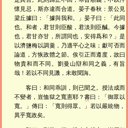
懷見忌，斯亦違而合道。晏子春秋：景公見
梁丘據曰：「據與我和。」晏子曰：「此同
也。和者，君甘則臣酸，君淡則臣醎。今據
也，君甘亦甘，所謂同也，安得爲和？」是
以濟鹽梅以調羹，乃適平心之味；獻可否而
論道，方恢政體之節。俟引正而遵度，故曰
物貴和而不同。劉曼山辯和同之義，有旨
哉！若以不同見譏，未敢聞誨。
客曰：和同乖訓，則已聞之。授法成而
不變者，豈恤獄之寬憲耶？
書
曰：「御眾以
寬。」傳曰：「寬則得眾。」若以嚴統物，
異乎寬政矣。