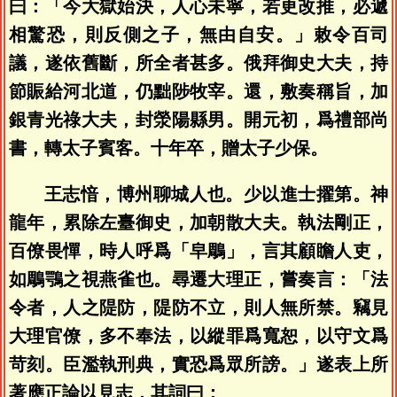
曰：「今大獄始決，人心未寧，若更改推，必遞
相驚恐，則反側之子，無由自安。」敕令百司
議，遂依舊斷，所全者甚多。俄拜御史大夫，持
節賑給河北道，仍黜陟牧宰。還，敷奏稱旨，加
銀青光祿大夫，封滎陽縣男。開元初，爲禮部尚
書，轉太子賓客。十年卒，贈太子少保。
王志愔，博州聊城人也。少以進士擢第。神
龍年，累除左臺御史，加朝散大夫。執法剛正，
百僚畏憚，時人呼爲「皁鵰」，言其顧瞻人吏，
如鵰鶚之視燕雀也。尋遷大理正，嘗奏言：「法
令者，人之隄防，隄防不立，則人無所禁。竊見
大理官僚，多不奉法，以縱罪爲寬恕，以守文爲
苛刻。臣濫執刑典，實恐爲眾所謗。」遂表上所
著應正論以見志，其詞曰：