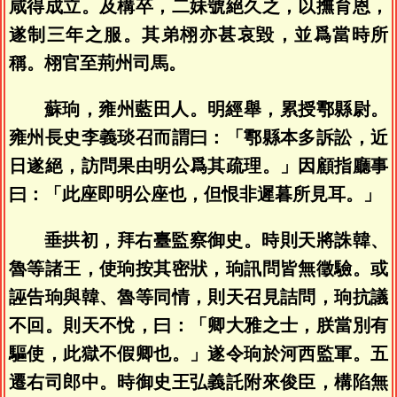
咸得成立。及構卒，二妹號絕久之，以撫育恩，
遂制三年之服。其弟栩亦甚哀毀，並爲當時所
稱。栩官至荊州司馬。
蘇珦，雍州藍田人。明經舉，累授鄠縣尉。
雍州長史李義琰召而謂曰：「鄠縣本多訴訟，近
日遂絕，訪問果由明公爲其疏理。」因顧指廳事
曰：「此座即明公座也，但恨非遲暮所見耳。」
垂拱初，拜右臺監察御史。時則天將誅韓、
魯等諸王，使珦按其密狀，珦訊問皆無徵驗。或
誣告珦與韓、魯等同情，則天召見詰問，珦抗議
不回。則天不悅，曰：「卿大雅之士，朕當別有
驅使，此獄不假卿也。」遂令珦於河西監軍。五
遷右司郎中。時御史王弘義託附來俊臣，構陷無