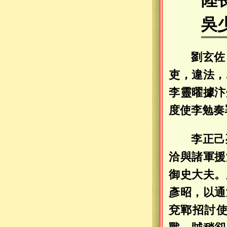
陸
吳
劉玄佐
吏，違法，
李靈曜據汴
度使李勉奏
李正己
洽與諸軍援
御史大夫。
彥昭，以通
兗鄆招討