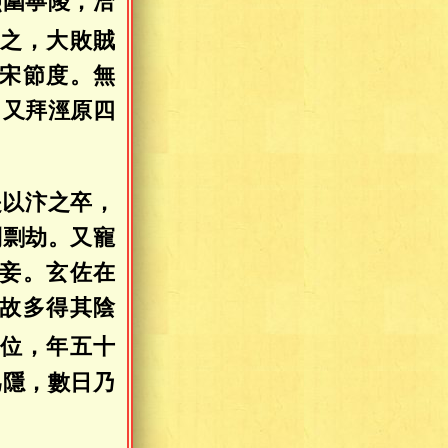
烈圍寧陵，洽
之，大敗賊
宋節度。無
，又拜涇原四
是以汴之卒，
利剽劫。又寵
妾。玄佐在
故多得其陰
位，年五十
爲隱，數日乃