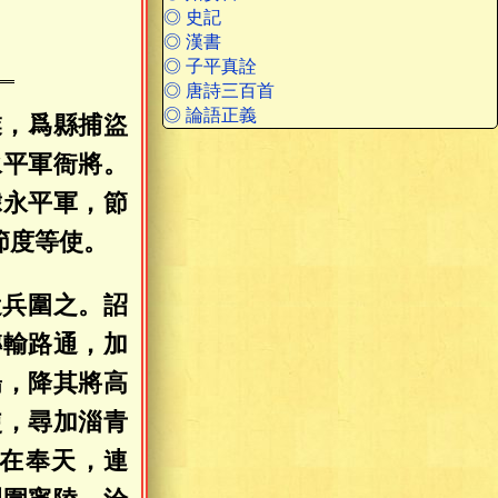
烈
◎ 史記
◎ 漢書
◎ 子平真詮
◎ 唐詩三百首
◎ 論語正義
業，爲縣捕盜
永平軍衙將。
隸永平軍，節
節度等使。
遣兵圍之。詔
轉輸路通，加
陽，降其將高
使，尋加淄青
在奉天，連