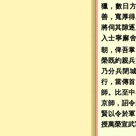
獵，數日
善，寬厚得
將伺其隙逐
入士寧廨
朝，俾吾掌
榮既約親兵
乃分兵閉
行，當傳首
師。比至中
京師，詔令
賢以令於軍
授萬榮宣武