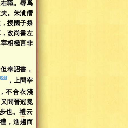
遷右職。尋爲
大夫。朱泚僭
在，授國子祭
軍，改尚書左
見宰相極言非
晉但奉詔書，
閣
，上問宰
，不合衣淺
」又問晉冠冕
步也。
禮
云
禮，進趨而