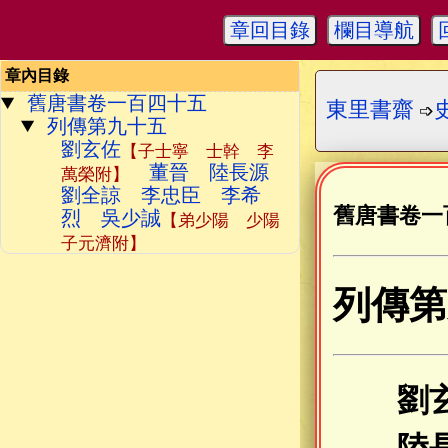
章回目錄
欄目導航
章內目錄
舊唐書卷一百四十五
東里書齋
➩
列傳第九十五
劉玄佐
【子士寧 士幹 李
董晉 陸長源
萬榮附】
劉全諒 李忠臣 李希
舊唐書卷一
烈 吳少誠
【弟少陽 少陽
子元濟附】
列傳第
劉