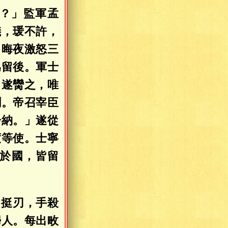
？」監軍孟
儀，瑗不許，
月晦夜激怒三
爲留後。軍士
」遂臠之，唯
聞。帝召宰臣
於納。」遂從
度等使。士寧
於國，皆留
弓挺刃，手殺
婦人。每出畋