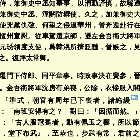
侍，兼御史中丞知臺事。以清勤謹慎，故驟
兼御史中丞、潼關防禦使。久之，加兼御史
使兇黨仇敬、何望之侵逼華州，晉奔遁赴行
恆州宣慰。從車駕還京師，遷左金吾衞大將
元琇領度支使，爲韓滉所擠貶黜，晉嫉之，
之。復拜太常卿。
遷門下侍郎、同平章事。時政事決在竇參，
。金吾衞將軍沈房有弟喪，公除，衣慘服入
：「準式，朝官有周年已下喪者，諸絁縵
：「南班安得有之？」對曰：「因循而然。
曰：「古人服冠冕者，動有佩玉之響，所以節
武，堂下布武』，至恭也，步武有常，君前之