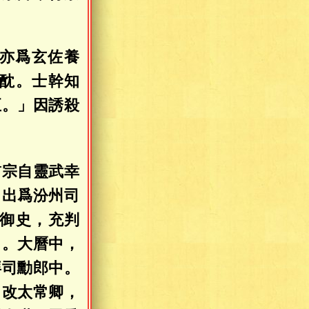
亦爲玄佐養
酖。士幹知
至。」因誘殺
肅宗自靈武幸
，出爲汾州司
御史，充判
中。大曆中，
拜司勳郎中。
，改太常卿，