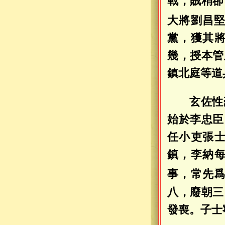
戰，賊稍卻
大將劉昌
黨，獲其
幾，授本管
鎮北庭等道
玄佐性
始於李忠臣
任小吏張
鎮，李納
事，常先
八，廢朝三
發喪。子士