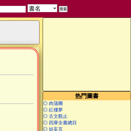
热門圖書
◎ 肉蒲團
◎ 紅樓夢
◎ 古文觀止
◎ 四庫全書總目
◎ 姑妄言