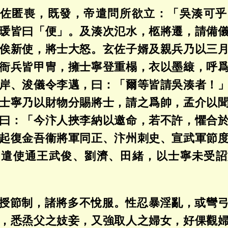
佐匿喪，既發，帝遣問所欲立：「吳湊可乎
瑗皆曰「便」。及湊次氾水，柩將遷，請備
俟新使，將士大怒。玄佐子婿及親兵乃以三
衙兵皆甲冑，擁士寧登重榻，衣以墨縗，呼
岸、浚儀令李邁，曰：「爾等皆請吳湊者！
士寧乃以財物分賜將士，請之爲帥，孟介以
曰：「今汴人挾李納以邀命，若不許，懼合
起復金吾衞將軍同正、汴州刺史、宣武軍節
，遣使通王武俊、劉濟、田緒，以士寧未受詔
授節制，諸將多不悅服。性忍暴淫亂，或彎
，悉烝父之妓妾，又強取人之婦女，好倮觀