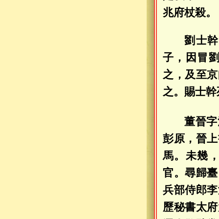
兆府杖殺。
劉士幹
子，因冒
之，及至京
之。賜士幹
董晉字
彭原，晉上
馬。未幾
官。尋歸臺
兵部侍郎李
歷秘書太府