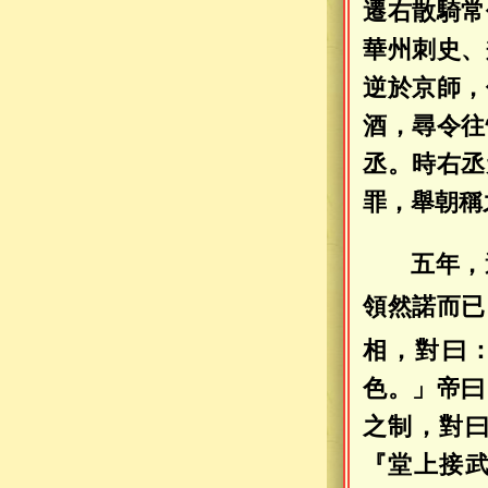
遷右散騎常
華州刺史、
逆於京師，
酒，尋令往
丞。時右丞
罪，舉朝稱
五年，
領然諾而已
相，對曰
色。」帝曰
之制，對
『堂上接