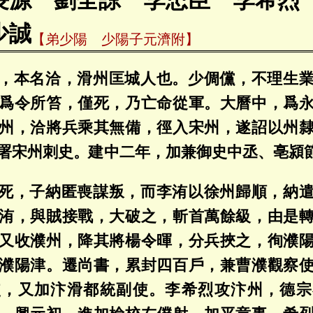
長源 劉全諒 李忠臣 李希
少誠
【弟少陽 少陽子元濟附】
，本名洽，滑州匡城人也。少倜儻，不理生
爲令所笞，僅死，乃亡命從軍。大曆中，爲
州，洽將兵乘其無備，徑入宋州，遂詔以州
署宋州刺史。建中二年，加兼御史中丞、亳潁
死，子納匿喪謀叛，而李洧以徐州歸順，納
洧，與賊接戰，大破之，斬首萬餘級，由是
又收濮州，降其將楊令暉，分兵挾之，徇濮
濮陽津。遷尚書，累封四百戶，兼曹濮觀察
使，又加汴滑都統副使。李希烈攻汴州，德宗