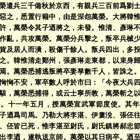
榮遣兵三千備秋於京西，有親兵三百前爲劉
惡之，悉置行籍中，由是深怨萬榮。大將韓
許，萬榮令其子迺將之，未發。惟清、彥琳
作亂，共攻萬榮。萬榮分兵擊之，叛卒兵械
貨及居人而潰，殺傷千餘人。叛兵四出，多
之。韓惟清走鄭州，張彥琳走東都，以束身
焉。萬榮悉捕逃叛將卒妻孥數千人，皆誅之
恟恟不安，軍卒數人呼於市曰：「今夜大兵
駭，萬榮悉捕得，或云士寧所教，萬榮斬之
州。十一年五月，授萬榮宣武軍節度使。其年
子迺爲司馬。乃勒大將李湛、伊婁涗、張伾
、伾皆已死，惟李湛至尉氏，尉氏鎮將郝忠
出李迺，遂執送京師。萬榮以其日病卒。迺