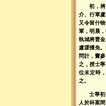
初，將
介、行軍盧
又令留什物
軍，明晨，
執城將曹金
盧瑗獲免。
問計，竇參
之，授士寧
位未定時
之。
士寧初
人於杯案間