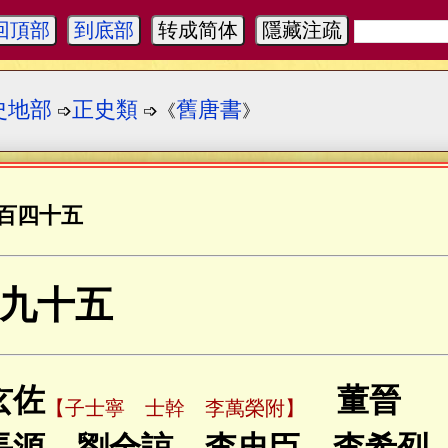
回頂部
到底部
转成简体
隱藏注疏
史地部
正史類
舊唐書
➩
➩《
》
百四十五
九十五
玄佐
董晉
【子士寧 士幹 李萬榮附】