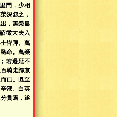
里閈，少相
萬榮深怨之，
既出，萬榮晨
詔徵大夫入
兵士皆拜。萬
皆聽命。萬榮
；若遷延不
五百騎走歸京
人而已。既至
將辛液、白英
以分賞焉，遂