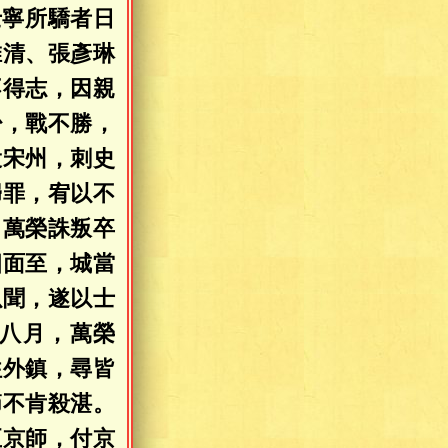
士寧所驕者日
惟清、張彥琳
不得志，因親
少，戰不勝，
投宋州，刺史
歸罪，宥以不
。萬榮誅叛卒
四面至，城當
以聞，遂以士
八月，萬榮
往外鎮，尋皆
節不肯殺湛。
至京師，付京