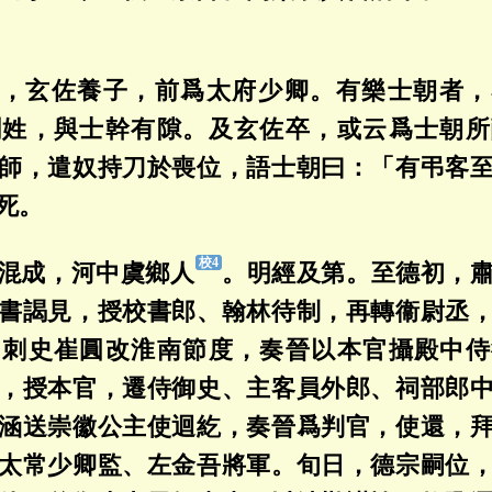
，玄佐養子，前爲太府少卿。有樂士朝者，
劉姓，與士幹有隙。及玄佐卒，或云爲士朝所
師，遣奴持刀於喪位，語士朝曰：「有弔客
死。
混成，河中虞鄉人
。明經及第。至德初，
書謁見，授校書郎、翰林待制，再轉衞尉丞
，刺史崔圓改淮南節度，奏晉以本官攝殿中侍
，授本官，遷侍御史、主客員外郎、祠部郎
涵送崇徽公主使迴紇，奏晉爲判官，使還，
太常少卿監、左金吾將軍。旬日，德宗嗣位