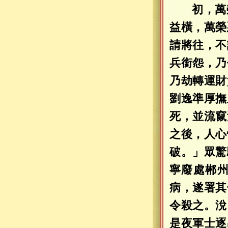
初，萬
益橫，萬榮
請將往，不
兵銜怨，乃
乃劫轉運財
劉逸準厚撫
死，並流竄
之後，人心
破。」眾驚
寧廢處郴
病，遂署其
令殺之。涗
是夜軍士逐