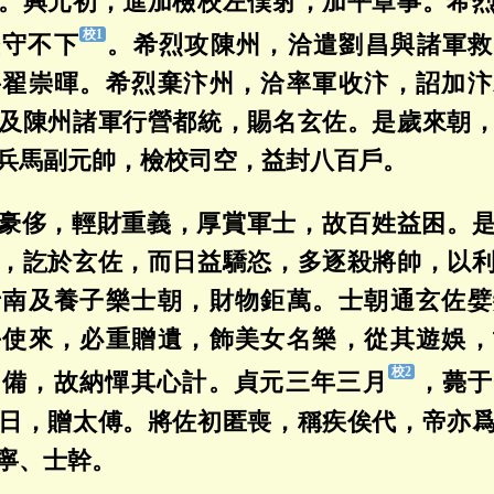
。興元初，進加檢校左僕射，加平章事。希
堅守不下
。希烈攻陳州，洽遣劉昌與諸軍救
將翟崇暉。希烈棄汴州，洽率軍收汴，詔加汴
及陳州諸軍行營都統，賜名玄佐。是歲來朝
兵馬副元帥，檢校司空，益封八百戶。
豪侈，輕財重義，厚賞軍士，故百姓益困。
，訖於玄佐，而日益驕恣，多逐殺將帥，以
士南及養子樂士朝，財物鉅萬。士朝通玄佐嬖
每使來，必重贈遺，飾美女名樂，從其遊娛，
爲備，故納憚其心計。貞元三年三月
，薨于
日，贈太傅。將佐初匿喪，稱疾俟代，帝亦
寧、士幹。