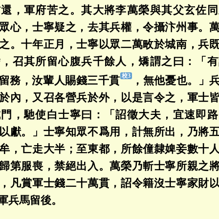
方還，軍府苦之。其大將李萬榮與其父玄佐同
眾心，士寧疑之，去其兵權，令攝汴州事。
之。十年正月，士寧以眾二萬畋於城南，兵
舍，召其所留心腹兵千餘人，矯謂之曰：「有
留務，汝輩人賜錢三千貫
，無他憂也。」
於內，又召各營兵於外，以是言令之，軍士
城門，馳使白士寧曰：「詔徵大夫，宜速即路
以獻。」士寧知眾不爲用，計無所出，乃將
牟，亡走大半；至東都，所餘僮隸婢妾數十
歸第服喪，禁絕出入。萬榮乃斬士寧所親之
，凡賞軍士錢二十萬貫，詔令籍沒士寧家財
軍兵馬留後。