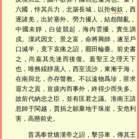
六國，恃其兵力，北築長城，以拒
匈奴
，西
逐諸羌，出於塞外。勞力擾人，結怨階亂，
中國未靜，白徒競起，海內雲擾，實生謫
戍。漢武因文、景之富，命將興師，遂至戶
口減半，竟下哀痛之詔，罷田輪臺。前史書
之，尚嘉其先迷而後復。蓋聖王之理天下
也，唯務綏靜蒸人，西至流沙，東漸于海，
在南與北，亦存聲教。不以遠物爲珍，匪求
遐方之貢，豈疲內而事外，終得少而失多。
故前代納忠之臣，並有匡君之議。淮南王請
息師于閩越，賈捐之願棄地于珠崖，安危利
害，高懸前史。
昔馮奉世矯漢帝之詔，擊莎車，傳其王