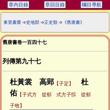
章內目錄
章回目錄
欄目導航
東里書齋
➩
史地部
➩
正史類
➩《
舊唐書
》
舊唐書卷一百四十七
列傳第九十七
杜黃裳 高郢
杜
【子定】
佑
【子式方 從郁 式方子悰 從郁
子牧】