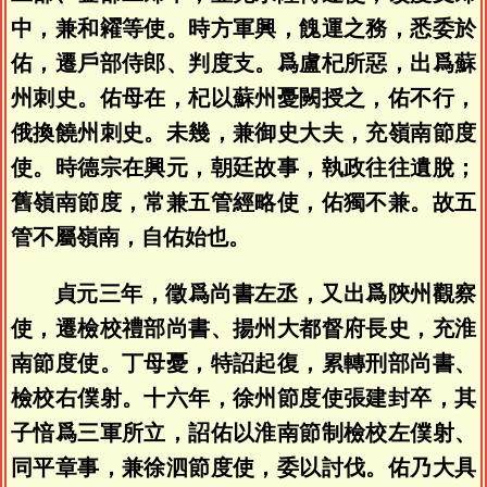
中，兼和糴等使。時方軍興，餽運之務，悉委於
佑，遷戶部侍郎、判度支。爲盧杞所惡，出爲蘇
州刺史。佑母在，杞以蘇州憂闕授之，佑不行，
俄換饒州刺史。未幾，兼御史大夫，充嶺南節度
使。時德宗在興元，朝廷故事，執政往往遺脫；
舊嶺南節度，常兼五管經略使，佑獨不兼。故五
管不屬嶺南，自佑始也。
貞元三年，徵爲尚書左丞，又出爲陝州觀察
使，遷檢校禮部尚書、揚州大都督府長史，充淮
南節度使。丁母憂，特詔起復，累轉刑部尚書、
檢校右僕射。十六年，徐州節度使張建封卒，其
子愔爲三軍所立，詔佑以淮南節制檢校左僕射、
同平章事，兼徐泗節度使，委以討伐。佑乃大具