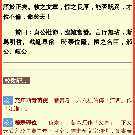
語於正矣。牧之文章，悰之長厚，能否既異，才
位不倫，命矣夫！
贊曰：貞公壯節，臨難奮發。言行無玷，斯
爲明哲。戡亂阜俗，時泰位隆。國之名臣，邠
公、岐公。
校勘記：
充江西青苗使
新書卷一六六杜佑傳「江西」作
「江淮」。
穆宗即位
「穆宗」，各本原作「文宗」，下文
云式方於長慶二年三月卒，猶未至文宗時也，新書卷