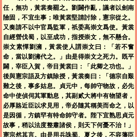
任，無功，黃裳奏罷之。劉闢作亂，議者以劍南
險固，不宜生事；唯黃裳堅請討除，憲宗從之。
又奏請不以中官爲監軍，祇委高崇文爲使。黃裳
自經營伐蜀，以至成功，指授崇文，無不懸合。
崇文素憚劉澭，黃裳使人謂崇文曰：「若不奮
命，當以劉澭代之。」由是得崇文之死力。既平
闢，宰臣入賀，帝目黃裳曰：「此卿之功也。」
後與憲宗語及方鎮除授，黃裳奏曰：「德宗自艱
難之後，事多姑息。貞元中，每帥守物故，必先
命中使偵伺其軍動息，其副貳大將中有物望者，
必厚賂近臣以求見用，帝必隨其稱美而命之，以
是因循，方鎮罕有特命帥守者。陛下宜熟思貞元
故事，稍以法度整肅諸侯，則天下何憂不治！」
憲宗然其言。由是用兵誅蜀、夏之後，不容藩臣