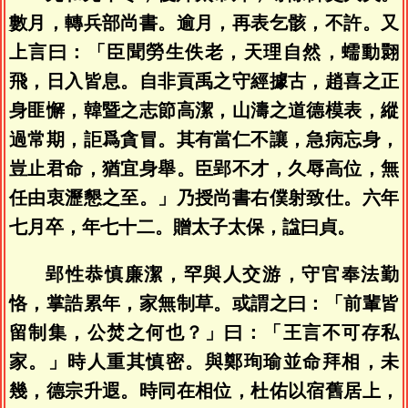
數月，轉兵部尚書。逾月，再表乞骸，不許。又
上言曰：「臣聞勞生佚老，天理自然，蠕動翾
飛，日入皆息。自非貢禹之守經據古，趙喜之正
身匪懈，韓暨之志節高潔，山濤之道德模表，縱
過常期，詎爲貪冒。其有當仁不讓，急病忘身，
豈止君命，猶宜身舉。臣郢不才，久辱高位，無
任由衷瀝懇之至。」乃授尚書右僕射致仕。六年
七月卒，年七十二。贈太子太保，諡曰貞。
郢性恭慎廉潔，罕與人交游，守官奉法勤
恪，掌誥累年，家無制草。或謂之曰：「前輩皆
留制集，公焚之何也？」曰：「王言不可存私
家。」時人重其慎密。與鄭珣瑜並命拜相，未
幾，德宗升遐。時同在相位，杜佑以宿舊居上，