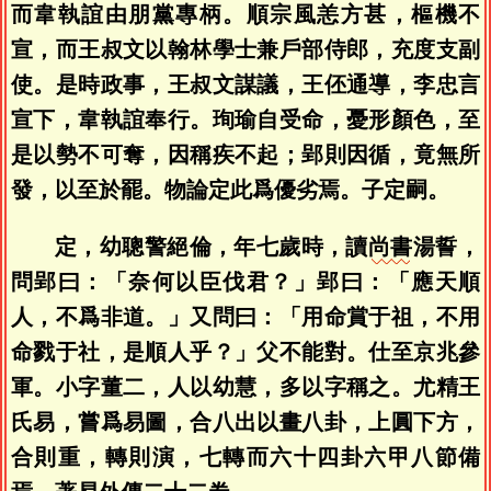
而韋執誼由朋黨專柄。順宗風恙方甚，樞機不
宣，而王叔文以翰林學士兼戶部侍郎，充度支副
使。是時政事，王叔文謀議，王伾通導，李忠言
宣下，韋執誼奉行。珣瑜自受命，憂形顏色，至
是以勢不可奪，因稱疾不起；郢則因循，竟無所
發，以至於罷。物論定此爲優劣焉。子定嗣。
定，幼聰警絕倫，年七歲時，讀
尚書
湯誓，
問郢曰：「奈何以臣伐君？」郢曰：「應天順
人，不爲非道。」又問曰：「用命賞于祖，不用
命戮于社，是順人乎？」父不能對。仕至京兆參
軍。小字董二，人以幼慧，多以字稱之。尤精王
氏易，嘗爲易圖，合八出以畫八卦，上圓下方，
合則重，轉則演，七轉而六十四卦六甲八節備