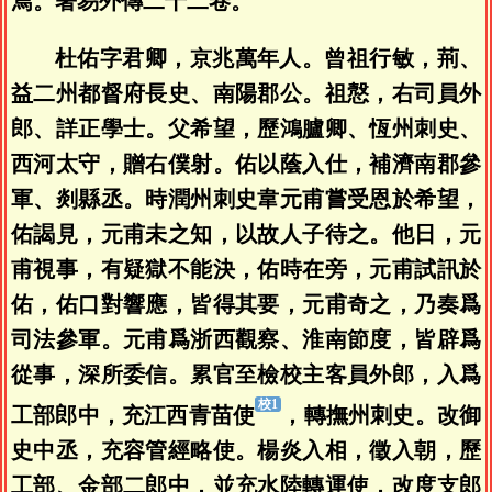
焉。著易外傳二十二卷。
杜佑字君卿，京兆萬年人。曾祖行敏，荊、
益二州都督府長史、南陽郡公。祖慤，右司員外
郎、詳正學士。父希望，歷鴻臚卿、恆州刺史、
西河太守，贈右僕射。佑以蔭入仕，補濟南郡參
軍、剡縣丞。時潤州刺史韋元甫嘗受恩於希望，
佑謁見，元甫未之知，以故人子待之。他日，元
甫視事，有疑獄不能決，佑時在旁，元甫試訊於
佑，佑口對響應，皆得其要，元甫奇之，乃奏爲
司法參軍。元甫爲浙西觀察、淮南節度，皆辟爲
從事，深所委信。累官至檢校主客員外郎，入爲
工部郎中，充江西青苗使
，轉撫州刺史。改御
史中丞，充容管經略使。楊炎入相，徵入朝，歷
工部、金部二郎中，並充水陸轉運使，改度支郎