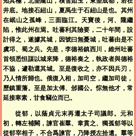
知其極，北望隴山，積雪如玉，東望成都，若在
井底。地接石紐山，夏禹生于石紐山是也。其州
在岷山之孤峰，三面臨江。天寶後，河、隴繼
陷，惟此州在焉。吐蕃利其險要，二十年間，設
計得之，遂據其城，因號曰無憂城，吐蕃由是不
虞邛、蜀之兵。先是，李德裕鎮西川，維州吐蕃
首領悉怛謀以城來降，德裕奏之，執政者與德裕
不協，遽勒還其城。至是復收之，亦不因兵刃，
乃人情所歸也。俄復入相，加司空，繼加司徒，
歷鎮重藩。至是加太傅、邠國公。悰無他才，常
延接寒素，甘食竊位而已。
從郁，以蔭貞元末再遷太子司議郎。元和
初，轉左補闕，諫官崔羣、韋貫之、獨孤郁等以
從郁宰相子，不合爲諫官，乃降授左拾遺。羣等