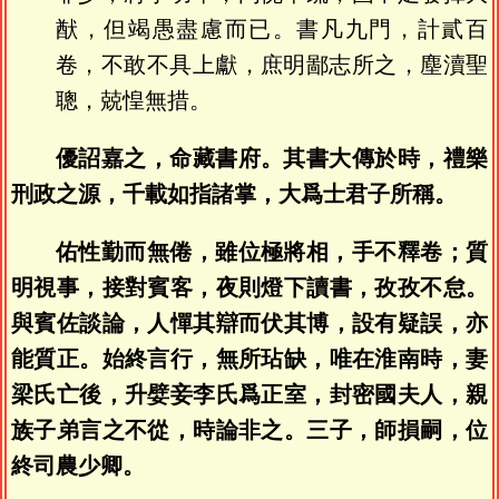
猷，但竭愚盡慮而已。書凡九門，計貳百
卷，不敢不具上獻，庶明鄙志所之，塵瀆聖
聰，兢惶無措。
優詔嘉之，命藏書府。其書大傳於時，禮樂
刑政之源，千載如指諸掌，大爲士君子所稱。
佑性勤而無倦，雖位極將相，手不釋卷；質
明視事，接對賓客，夜則燈下讀書，孜孜不怠。
與賓佐談論，人憚其辯而伏其博，設有疑誤，亦
能質正。始終言行，無所玷缺，唯在淮南時，妻
梁氏亡後，升嬖妾李氏爲正室，封密國夫人，親
族子弟言之不從，時論非之。三子，師損嗣，位
終司農少卿。