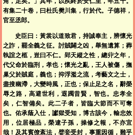
角，足矣。」其年，以疾終於安仁里，年五十。
有集二十卷，曰杜氏樊川集，行於代。子德祥，
官至丞郎。
史臣曰：黃裳以道致君，持誠奉主，辨懷光
之詐，罷全義之征。討賊闢之凶，舉無遺算；葬
執誼之柩，豈曰不仁。郢天縱之性，總丱之年，
代父命於臨刑，孝也；懷光之亂，王人被傷，撫
巢父於賊庭，義也；抑浮濫之流，考藝文之士，
盡搜幽滯，大變時風，正也；保止足之名，辭榮
辱之路，高避世利，遐躅昔賢，智也。忠孝全
矣，仁智備矣。此二子者，皆臨大節而不可奪
也。佑承蔭入仕，讞獄受知，博古該今，輸忠效
用，位居極品，榮逮子孫，操修之報，不亦宜
哉！及其賓僚紊法，嬖妾受封，事重因循，難乎