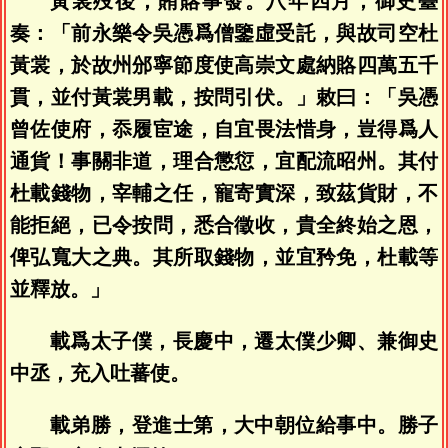
黃裳歿後，賄賂事發。八年四月，御史臺
奏：「前永樂令吳憑爲僧鑒虛受託，與故司空杜
黃裳，於故州邠寧節度使高崇文處納賂四萬五千
貫，並付黃裳男載，按問引伏。」敕曰：「吳憑
曾佐使府，忝履宦途，自宜畏法惜身，豈得爲人
通貨！事關非道，理合懲愆，宜配流昭州。其付
杜載錢物，宰輔之任，寵寄實深，致茲貨財，不
能拒絕，已令按問，悉合徵收，貴全終始之恩，
俾弘寬大之典。其所取錢物，並宜矜免，杜載等
並釋放。」
載爲太子僕，長慶中，遷太僕少卿、兼御史
中丞，充入吐蕃使。
載弟勝，登進士第，大中朝位給事中。勝子