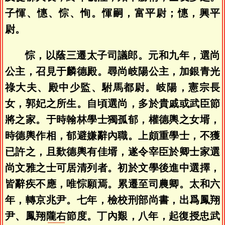
子惲、憓、悰、恂。惲嗣，富平尉；憓，興平
尉。
悰，以蔭三遷太子司議郎。元和九年，選尚
公主，召見于麟德殿。尋尚岐陽公主，加銀青光
祿大夫、殿中少監、駙馬都尉。岐陽，憲宗長
女，郭妃之所生。自頃選尚，多於貴戚或武臣節
將之家。于時翰林學士獨孤郁，權德輿之女壻，
時德輿作相，郁避嫌辭內職。上頗重學士，不獲
已許之，且歎德輿有佳壻，遂令宰臣於卿士家選
尚文雅之士可居清列者。初於文學後進中選擇，
皆辭疾不應，唯悰願焉。累遷至司農卿。太和六
年，轉京兆尹。七年，檢校刑部尚書，出爲鳳翔
尹、鳳翔
隴右
節度。丁內艱，八年，起復授忠武