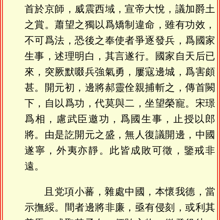
首於京師，威震西域，宣帝大悅，議加爵土
之賞。蕭望之獨以爲矯制違命，雖有功效，
不可爲法，恐後之奉使者爭逐發兵，爲國家
生事，述理明白，其言遂行。國家自天后已
來，突厥默啜兵強氣勇，屢寇邊城，爲害頗
甚。開元初，邊將郝靈佺親捕斬之，傳首闕
下，自以爲功，代莫與二，坐望榮寵。宋璟
爲相，慮武臣邀功，爲國生事，止授以郎
將。由是訖開元之盛，無人復議開邊，中國
遂寧，外夷亦靜。此皆成敗可徵，鑒戒非
遠。
且党項小蕃，雜處中國，本懷我德，當
示撫綏。間者邊將非廉，亟有侵刻，或利其