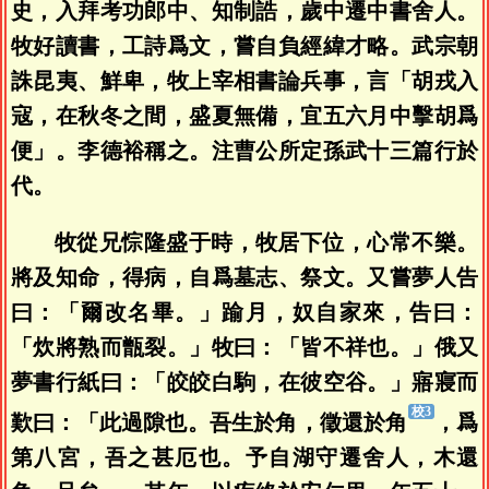
史，入拜考功郎中、知制誥，歲中遷中書舍人。
牧好讀書，工詩爲文，嘗自負經緯才略。武宗朝
誅昆夷、鮮卑，牧上宰相書論兵事，言「胡戎入
寇，在秋冬之間，盛夏無備，宜五六月中擊胡爲
便」。李德裕稱之。注曹公所定孫武十三篇行於
代。
牧從兄悰隆盛于時，牧居下位，心常不樂。
將及知命，得病，自爲墓志、祭文。又嘗夢人告
曰：「爾改名畢。」踰月，奴自家來，告曰：
「炊將熟而甑裂。」牧曰：「皆不祥也。」俄又
夢書行紙曰：「皎皎白駒，在彼空谷。」寤寢而
歎曰：「此過隙也。吾生於角，徵還於角
，爲
第八宮，吾之甚厄也。予自湖守遷舍人，木還