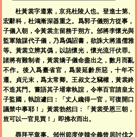
杜黃裳字遵素，京兆杜陵人也。登進士第、
宏辭科，杜鴻漸深器重之。爲郭子儀朔方從事，
子儀入朝，令黃裳主留務于朔方。邠將李懷光與
監軍陰謀代子儀，乃爲僞詔書，欲誅大將溫儒雅
等。黃裳立辨其僞，以詰懷光，懷光流汗伏罪。
諸將有難制者，黃裳矯子儀命盡出之，數月而亂
不作。後入爲臺省官，爲裴延齡所惡，十年不
遷。貞元末，爲太常卿。王叔文之竊權，黃裳終
不造其門。嘗語其子壻韋執誼，令率百官請皇太
子監國，執誼遽曰：「丈人纔得一官，可復開口
議禁中事耶！」黃裳勃然曰：「黃裳受恩三朝，
豈可以一官見買！」即拂衣而出。
尋拜平章事。邠州節度使韓全義曾居討伐之