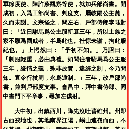
軍節度使、陳許蔡觀察等使，就加兵部尚書。開
成初，入爲工部尚書、判度支。屬岐陽公主薨，
久而未謝。文宗怪之，問左右。戶部侍郎李珏對
曰：「近日駙馬爲公主服斬衰三年，所以士族之
家不願爲國戚者，半爲此也。杜悰未謝，拘此服
紀也。」上愕然曰：「予初不知。」乃詔曰：
「制服輕重，必由典禮。如聞往者駙馬爲公主服
三年，緣情之義，殊非故實，違經之制，今乃聞
知。宜令行杖周，永爲通制。」三年，改戶部尚
書，兼判戶部度支事。會昌中，拜中書侍郎、同
中書門下平章事，尋加左僕射。
大中初，出鎮西川，降先沒吐蕃維州。州即
古西戎地也，其地南界江陽，岷山連嶺而西，不