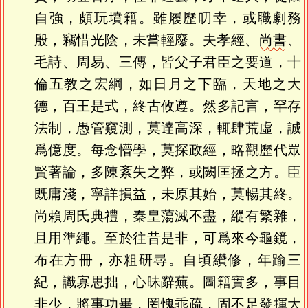
自強，頗玩墳籍。雖履歷叨幸，或職劇務
殷，竊惜光陰，未嘗輕廢。夫孝經、
尚書
、
毛詩、周易、三傳，皆父子君臣之要道，十
倫五教之宏綱，如日月之下臨，天地之大
德，百王是式，終古攸遵。然多記言，罕存
法制，愚管窺測，莫達高深，輒肆荒虛，誠
爲億度。每念懵學，莫探政經，略觀歷代眾
賢著論，多陳紊失之弊，或闕匡拯之方。臣
既庸淺，寧詳損益，未原其始，莫暢其終。
尚賴周氏典禮，秦皇蕩滅不盡，縱有繁雜，
且用準繩。至於往昔是非，可爲來今龜鏡，
布在方冊，亦粗研尋。自頃纘修，年踰三
紀，識寡思拙，心昧辭蕪。圖籍實多，事目
非少，將事功畢，罔愧乖疏，固不足發揮大