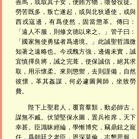
善馬，或取其子女，便賄方物，徵發役徒。
勞苦既多，叛亡遂起，或與北狄通使，或與
西戎寇邊，有爲使然，固當懲革。傳曰：
「遠人不服，則修文德以來之。」管子曰：
「國家無使勇猛者爲邊境。」此誠聖哲識微
知著之遠略也。今戎醜方強，邊備未實，誠
宜慎擇良將，誡之完葺，使保誠信，絕其求
取，用示懷柔。來則懲禦，去則謹備，自然
彼懷，革其姦謀，何必遽圖興師，坐致勞
費。
陛下上聖君人，覆育羣類，動必師古，
謀無不臧。伏望堅保永圖，置兵袵席，天下
幸甚。臣識昧經綸，學慚博究，竊鼎鉉之寵
任，爲朝廷之老臣，恩深莫倫，志懇思報，