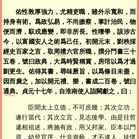
佑性敦厚強力，尤精吏職，雖外示寬和，而
持身有術。爲政弘易，不尚皦察，掌計治民，物
便而濟，馭戎應變，即非所長。性嗜學，該涉古
今，以富國安人之術爲己任。初開元末，劉秩採
經史百家之言，取
周禮
六官所職，撰分門書三十
五卷，號曰政典，大爲時賢稱賞，房琯以爲才過
劉更生。佑得其書，尋味厥旨，以爲條目未盡，
因而廣之，加以開元禮、樂，書成二百卷，號曰
通典
。貞元十七年，自淮南使人詣闕獻之，曰：
臣聞太上立德，不可庶幾；其次立功，
遂行當代；其次立言，見志後學。由是往哲
遞相祖述，將施有政，用乂邦家。臣本以門
資，幼登官序，仕非遊藝，才不逮人，徒懷