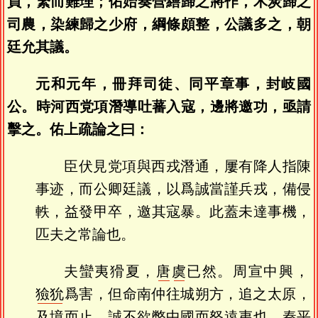
員，繁而難理；佑始奏營繕歸之將作，木炭歸之
司農，染練歸之少府，綱條頗整，公議多之，朝
廷允其議。
元和元年，冊拜司徒、同平章事，封岐國
公。時河西党項潛導吐蕃入寇，邊將邀功，亟請
擊之。佑上疏論之曰：
臣伏見党項與西戎潛通，屢有降人指陳
事迹，而公卿廷議，以爲誠當謹兵戎，備侵
軼，益發甲卒，邀其寇暴。此蓋未達事機，
匹夫之常論也。
夫蠻夷猾夏，
唐
虞
已然。周宣中興，
獫狁
爲害，但命南仲往城朔方，追之太原，
及境而止，誠不欲弊中國而怒遠夷也。秦平