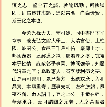
讓之志，堅金石之誠。敦諭既勤，所執彌
固，則當遂其衷懇，進以崇名，尚齒優賢，
斯王化之本也。
金紫光祿大夫、守司徒、同中書門下平
章事、兼充弘文館大學士、太清宮使、上柱
國、岐國公、食邑三千戶杜佑，巖廊上才，
邦國茂器，蘊經通之識，履溫厚之姿，寬裕
本乎性情，謀猷彰乎事業。博聞強學，知歷
代沿革之宜；爲政惠人，審羣黎利病之要。
由是再司邦用，累歷藩方，出總戎麾，入和
鼎實。聿膺重寄，歷事先朝，左右朕躬，夙
夜不懈。命以詔冊，登之上公，肅恭在廷，
華髮承弁。茲可謂國之元老，人之具瞻者