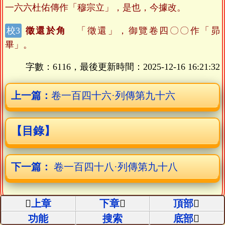
一六六杜佑傳作「穆宗立」，是也，今據改。
徵還於角
「徵還」，御覽卷四〇〇作「昴
畢」。
字數：6116，最後更新時間：
2025-12-16 16:21:32
上一篇：
卷一百四十六·列傳第九十六
【目錄】
下一篇：
卷一百四十八·列傳第九十八
上章
下章
頂部
功能
搜索
底部