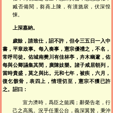
臧否備閱，芻蕘上陳，有瀆旒扆，伏深惶
悚。
上深嘉納。
歲餘，請致仕，詔不許，但令三五日一入中
書，平章政事。每入奏事，憲宗優禮之，不名，
常呼司徒。佑城南樊川有佳林亭，卉木幽邃，佑
每與公卿讌集其間，廣陳妓樂。諸子咸居朝列，
當時貴盛，莫之與比。元和七年，被疾，六月，
復乞骸骨，表四上，情理切至，憲宗不獲已許
之。詔曰：
宣力濟時，爲臣之懿躅；辭榮告老，行
己之高風。況乎任重公台，義深翼贊，秉沖