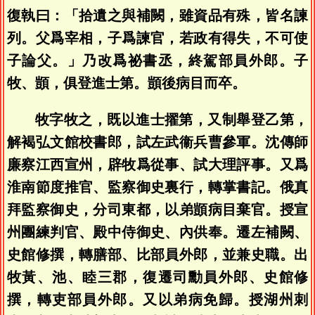
復執曰：「拾遺之與補闕，雖資品有殊，皆名諫
列。父爲宰相，子爲諫官，若政有得失，不可使
子論父。」乃改爲祕書丞，終駕部員外郎。子
牧、顗，俱登進士第。顗後病目而卒。
牧字牧之，既以進士擢第，又制舉登乙第，
解褐弘文館校書郎，試左武衞兵曹參軍。沈傳師
廉察江西宣州，辟牧爲從事、試大理評事。又爲
淮南節度推官、監察御史裏行，轉掌書記。俄真
拜監察御史，分司東都，以弟顗病目棄官。授宣
州團練判官、殿中侍御史、內供奉。遷左補闕、
史館修撰，轉膳部、比部員外郎，並兼史職。出
牧黃、池、睦三郡，復遷司勳員外郎、史館修
撰，轉吏部員外郎。又以弟病免歸。授湖州刺