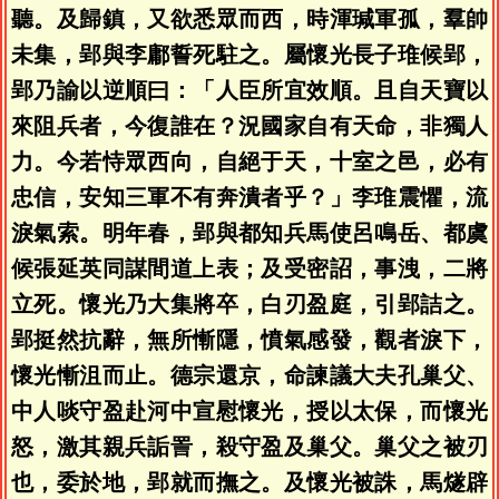
聽。及歸鎮，又欲悉眾而西，時渾瑊軍孤，羣帥
未集，郢與李鄘誓死駐之。屬懷光長子琟候郢，
郢乃諭以逆順曰：「人臣所宜效順。且自天寶以
來阻兵者，今復誰在？況國家自有天命，非獨人
力。今若恃眾西向，自絕于天，十室之邑，必有
忠信，安知三軍不有奔潰者乎？」李琟震懼，流
淚氣索。明年春，郢與都知兵馬使呂鳴岳、都虞
候張延英同謀間道上表；及受密詔，事洩，二將
立死。懷光乃大集將卒，白刃盈庭，引郢詰之。
郢挺然抗辭，無所慚隱，憤氣感發，觀者淚下，
懷光慚沮而止。德宗還京，命諫議大夫孔巢父、
中人啖守盈赴河中宣慰懷光，授以太保，而懷光
怒，激其親兵詬詈，殺守盈及巢父。巢父之被刃
也，委於地，郢就而撫之。及懷光被誅，馬燧辟