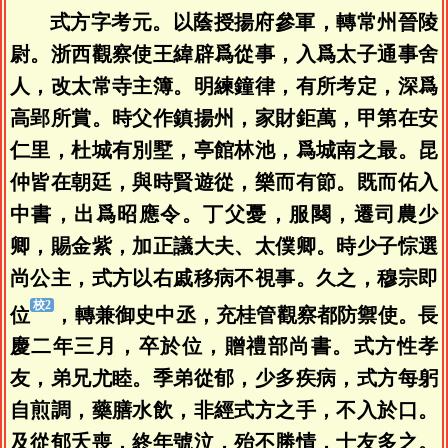
式方字考元。以蔭授揚府參軍，轉常州晉陵
尉。浙西觀察使王緯辟爲從事，入爲太子通事舍
人，改太常寺主簿。明練鐘律，有所考定，深爲
高郢所賞。時父作鎮揚州，家財鉅萬，甲第在安
仁里，杜城有別墅，亭館林池，爲城南之最。昆
仲皆在朝廷，與時賢遊從，樂而有節。既而佑入
中書，出爲昭應令。丁父憂，服闋，遷司農少
卿，賜金紫，加正議大夫、太僕卿。時少子悰選
尚公主，式方以右戚移病不視事。久之，穆宗即
位
，轉兼御史中丞，充桂管觀察都防禦使。長
慶二年三月，卒於位，贈禮部尚書。式方性孝
友，弟兄尤睦。季弟從郁，少多疾病，式方每躬
自煎調，藥膳水飲，非經式方之手，不入於口。
及從郁夭喪，終年號泣，殆不勝情，士友多之。