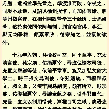
舟艦，遣將孟準先當之。準渡淮而敗，佑杖之，
固境不敢進。及詔以徐州授愔，而加佑兼濠、泗
等州觀察使。在揚州開設營壘三十餘所，士馬修
葺，然於賓僚間依阿無制，判官南宮僔、李亞、
鄭元均爭權，頗紊軍政，德宗知之，並竄於嶺
外。
十九年入朝，拜檢校司空、同平章事，充太
清宮使。德宗崩，佑攝冢宰，尋進位檢校司徒，
充度支鹽鐵等使，依前平章事。旋又加弘文館大
學士。時王叔文爲副使，佑雖總統，而權歸叔
文。叔文敗，又奏李巽爲副使，頗有所立。順宗
崩，佑復攝冢宰，尋讓金穀之務，引李巽自代。
先是，度支以制用惜費，漸權百司之職，廣署吏