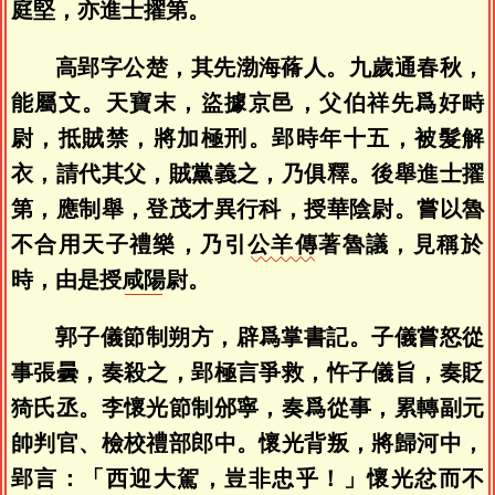
庭堅，亦進士擢第。
高郢字公楚，其先渤海蓨人。九歲通春秋，
能屬文。天寶末，盜據京邑，父伯祥先爲好畤
尉，抵賊禁，將加極刑。郢時年十五，被髮解
衣，請代其父，賊黨義之，乃俱釋。後舉進士擢
第，應制舉，登茂才異行科，授華陰尉。嘗以魯
不合用天子禮樂，乃引
公羊傳
著魯議，見稱於
時，由是授
咸陽
尉。
郭子儀節制朔方，辟爲掌書記。子儀嘗怒從
事張曇，奏殺之，郢極言爭救，忤子儀旨，奏貶
猗氏丞。李懷光節制邠寧，奏爲從事，累轉副元
帥判官、檢校禮部郎中。懷光背叛，將歸河中，
郢言：「西迎大駕，豈非忠乎！」懷光忿而不