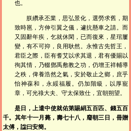
也。
朕纘承丕業，思弘景化，選勞求舊，期
致時邕，方伸引翼之儀，遽抗懸車之請。而
又固辭年疾，乞就休閑，已而復來，星琯屢
變，有不可抑，良用耿然。永惟古先哲王，
君臣之際，臣有耆艾以求其退，君有優賜以
徇其情，乃輟鄧禹敷教之功，仍增王祥輔導
之秩，俾養浩然之氣，安於敬止之鄉，庶乎
怡神葆和，永綏福履。仍加階級，以厚寵
章，可光祿大夫、守太保致仕，宜朝朔望。
是日，上遣中使就佑第賜絹五百匹、錢五百
千。其年十一月薨，壽七十八，廢朝三日，冊贈
太傅，諡曰安簡。