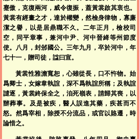
蹇傲，克復兩河，威令復振，蓋黃裳啟其衷也。
黃裳有經畫之才，達於權變，然檢身律物，寡廉
潔之譽，以是居鼎職不久。二年正月，檢校司
空，同平章事，兼河中尹、河中晉絳等州節度
使。八月，封邠國公。三年九月，卒於河中，年
七十一，贈司徒，諡曰宣。
黃裳性雅澹寬恕，心雖從長，口不忤物。始
爲卿士，女嫁韋執誼，深不爲執誼所稱；及執誼
譴逐，黃裳終保全之，洎死嶺表，請歸其喪，以
辦葬事。及是被疾，醫人誤進其藥，疾甚而不
怒。然爲宰相，除授不分流品，或官以賂遷，時
論惜之。