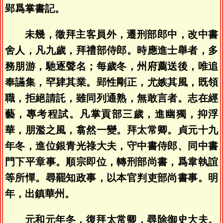
郢爲掌書記。
未幾，徵拜主客員外，遷刑部郎中，改中書
舍人，凡九歲，拜禮部侍郎。時應進士舉者，多
務朋游，馳逐聲名；每歲冬，州府薦送後，唯追
奉讌集，罕肄其業。郢性剛正，尤嫉其風，既領
職，拒絕請託，雖同列通熟，無敢言者。志在經
藝，專考程試。凡掌貢部三歲，進幽獨，抑浮
華，朋濫之風，翕然一變。拜太常卿。貞元十九
年冬，進位銀青光祿大夫，守中書侍郎、同中書
門下平章事。順宗即位，轉刑部尚書，爲韋執誼
等所憚。尋罷知政事，以本官判吏部尚書事。明
年，出鎮華州。
元和元年冬，復拜太常卿，尋除御史大夫。