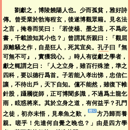
劉獻之，博陵饒陽人也。少而孤貧，雅好詩
傳。曾受業於勃海程玄，後遂博觀眾籍。見名法
之言，掩卷而笑曰：「若使楊、墨之流，不爲此
書，千載誰知其小也？」曾謂其所親曰：「觀屈
原離騷之作，自是狂人，死其宜矣。
孔子
曰『無
可無不可』，實獲我心。」時人有從獻之學者，
獻之輒謂之曰：「人之立身，雖百行殊塗，準之
四科，要以德行爲首。子若能入孝出悌，忠信仁
讓，不待出戶，天下自知。儻不能然，雖復下帷
針股，躡屩從師，正可博聞多識，不過爲土龍乞
雨，眩惑將來。其於立身之道，有何益乎？孔門
之徒，初亦未悟，見皋魚之歎，
方乃歸而養
親。嗟乎！先達何自覺之晚也？」由是四方學