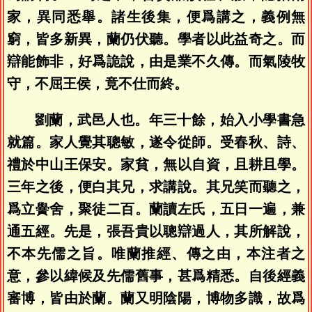
家，異同悉舉。諸生後集，便爲講之，義例無
窮，皆多新異，蘭仍伏聽。學者以此益奇之。而
辯能飾非，好爲詭說，由是業不久傳。而氣陵牧
守，不屈王侯，竟不仕而終。
劉蘭，武邑人也。年三十餘，始入小學書急
就篇。家人覺其聰敏，遂令從師。受春秋、詩、
禮於中山王保安。家貧，無以自資，且耕且學。
三年之後，便白其兄，求講說。其兄笑而聽之，
爲立黌舍，聚徒二百。蘭讀左氏，五日一遍，兼
通五經。先是，張吾貴以聰辯過人，其所解說，
不本先儒之旨。唯蘭推經、傳之由，本注者之
意，參以緯候及先儒舊事，甚爲精悉。自後經義
審博，皆由於蘭。蘭又明陰陽，博物多識，故爲