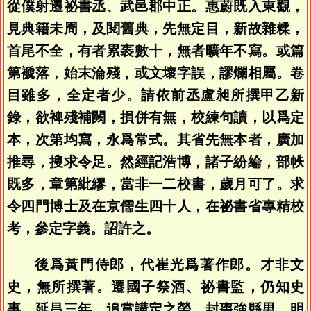
從僕射遷祕書丞、武邑郡中正。惠蔚既入東觀，
見典籍未周，及閱舊典，先無定目，新故雜糅，
首尾不全，有者累袠數十，無者曠年不寫。或篇
第褫落，始末淪殘，或文壞字誤，謬爛相屬。卷
目雖多，全定者少。請依前丞盧昶所撰甲乙新
錄，欲裨殘補闕，損併有無，校練句讀，以爲定
本，次第均寫，永爲常式。其省先無本者，廣加
推尋，搜求令足。然經記浩博，諸子紛綸，部帙
既多，章第紕繆，當非一二校書，歲月可了。求
令四門博士及在京儒生四十人，在祕書省專精校
考，參定字義。詔許之。
後爲黃門侍郎，代崔光爲著作郎。才非文
史，無所撰著。遷國子祭酒、祕書監，仍知史
事。延昌三年，追賞講定之勞，封棗強縣男。明