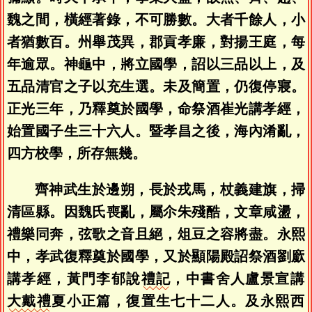
魏之間，橫經著錄，不可勝數。大者千餘人，小
者猶數百。州舉茂異，郡貢孝廉，對揚王庭，每
年逾眾。神龜中，將立國學，詔以三品以上，及
五品清官之子以充生選。未及簡置，仍復停寢。
正光三年，乃釋奠於國學，命祭酒崔光講孝經，
始置國子生三十六人。暨孝昌之後，海內淆亂，
四方校學，所存無幾。
齊神武生於邊朔，長於戎馬，杖義建旗，掃
清區縣。因魏氏喪亂，屬尒朱殘酷，文章咸盪，
禮樂同奔，弦歌之音且絕，俎豆之容將盡。永熙
中，孝武復釋奠於國學，又於顯陽殿詔祭酒劉廞
講孝經，黃門李郁說
禮記
，中書舍人盧景宣講
大戴禮
夏小正篇，復置生七十二人。及永熙西