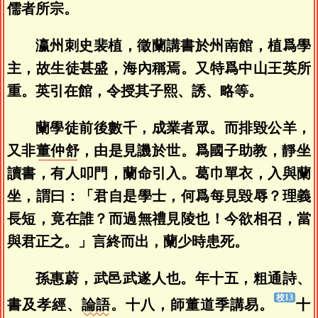
儒者所宗。
瀛州刺史裴植，徵蘭講書於州南館，植爲學
主，故生徒甚盛，海內稱焉。又特爲中山王英所
重。英引在館，令授其子熙、誘、略等。
蘭學徒前後數千，成業者眾。而排毀公羊，
又非
董仲舒
，由是見譏於世。爲國子助教，靜坐
讀書，有人叩門，蘭命引入。葛巾單衣，入與蘭
坐，謂曰：「君自是學士，何爲每見毀辱？理義
長短，竟在誰？而過無禮見陵也！今欲相召，當
與君正之。」言終而出，蘭少時患死。
孫惠蔚，武邑武遂人也。年十五，粗通詩、
書及孝經、
論語
。十八，師董道季講易。
十