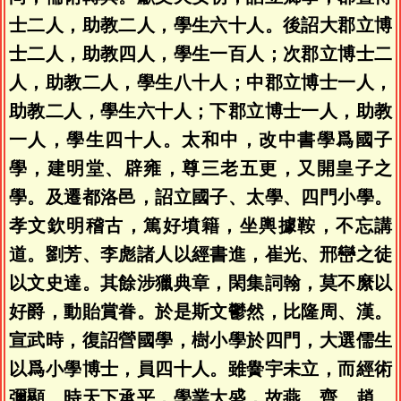
士二人，助教二人，學生六十人。後詔大郡立博
士二人，助教四人，學生一百人；次郡立博士二
人，助教二人，學生八十人；中郡立博士一人，
助教二人，學生六十人；下郡立博士一人，助教
一人，學生四十人。太和中，改中書學爲國子
學，建明堂、辟雍，尊三老五更，又開皇子之
學。及遷都洛邑，詔立國子、太學、四門小學。
孝文欽明稽古，篤好墳籍，坐輿據鞍，不忘講
道。劉芳、李彪諸人以經書進，崔光、邢巒之徒
以文史達。其餘涉獵典章，閑集詞翰，莫不縻以
好爵，動貽賞眷。於是斯文鬱然，比隆周、漢。
宣武時，復詔營國學，樹小學於四門，大選儒生
以爲小學博士，員四十人。雖黌宇未立，而經術
彌顯。時天下承平，學業大盛，故燕、齊、趙、