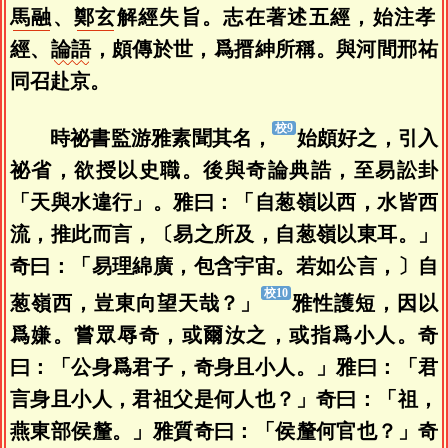
馬融
、
鄭玄
解經失旨。志在著述五經，始注孝
經、
論語
，頗傳於世，爲搢紳所稱。與河間邢祐
同召赴京。
時祕書監游雅素聞其名，
始頗好之，引入
祕省，欲授以史職。後與奇論典誥，至易訟卦
「天與水違行」。雅曰：「自葱嶺以西，水皆西
流，推此而言，〔易之所及，自葱嶺以東耳。」
奇曰：「易理綿廣，包含宇宙。若如公言，〕自
葱嶺西，豈東向望天哉？」
雅性護短，因以
爲嫌。嘗眾辱奇，或爾汝之，或指爲小人。奇
曰：「公身爲君子，奇身且小人。」雅曰：「君
言身且小人，君祖父是何人也？」奇曰：「祖，
燕東部侯釐。」雅質奇曰：「侯釐何官也？」奇