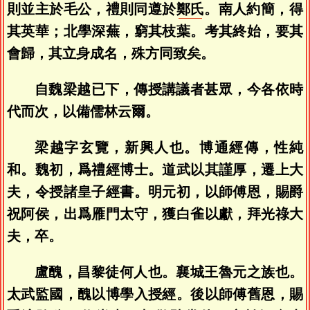
則並主於毛公，禮則同遵於
鄭氏
。南人約簡，得
其英華；北學深蕪，窮其枝葉。考其終始，要其
會歸，其立身成名，殊方同致矣。
自魏梁越已下，傳授講議者甚眾，今各依時
代而次，以備儒林云爾。
梁越字玄覽，新興人也。博通經傳，性純
和。魏初，爲禮經博士。道武以其謹厚，遷上大
夫，令授諸皇子經書。明元初，以師傅恩，賜爵
祝阿侯，出爲雁門太守，獲白雀以獻，拜光祿大
夫，卒。
盧醜，昌黎徒何人也。襄城王魯元之族也。
太武監國，醜以博學入授經。後以師傅舊恩，賜