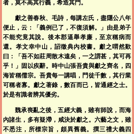
者，莫不高其行義，希造其門。
獻之善春秋、毛詩，每講左氏，盡隱公八年
便止，云：「義例已了，不復須解。」由是弟子
不能究竟其說。後本郡逼舉孝廉，至京稱病而
還。孝文幸中山，詔徵典內校書。獻之喟然歎
曰：「吾不如莊周散木遠矣，一之謂甚，其可再
乎！」固以疾辭。時中山張吾貴與獻之齊名，四
海皆稱儒宗。吾貴每一講唱，門徒千數，其行業
可稱者寡。獻之著錄，數百而已，皆通經之士。
於是有識者辨其優劣。
魏承喪亂之後，五經大義，雖有師說，而海
內諸生，多有疑滯，咸決於獻之。六藝之文，雖
不悉注，所標宗旨，頗異舊義。撰三禮大義四