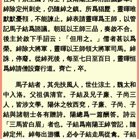
綽除定州刺史，仍隨綽之鎮。所爲猖蹷，靈暉唯
默默憂顇，不能諫止。綽表請靈暉爲王師，以管
記馬子結爲諮議。朝廷以王師三品，奏啟不合。
後主於啟下手詔云：「但用之。」儒者甚以爲
榮。綽除大將軍，靈暉以王師領大將軍司馬。綽
誅，停廢。從綽死後，每至七日至百日，靈暉恒
爲綽請僧設齋行道。齊亡，卒。
馬子結者，其先扶風人，世仕涼土，魏太和
中入洛。父祖俱清官。子結及兄子廉、子尚三
人，皆涉文學。陽休之牧西兗，子廉、子尚、子
結與諸朝士各有贈詩。陽總爲一篇酬答。詩云
「三馬皆白眉」者也。子結爲南陽王綽管記，隨
綽定州。綽每出游獵，必令子結走馬從禽。子結