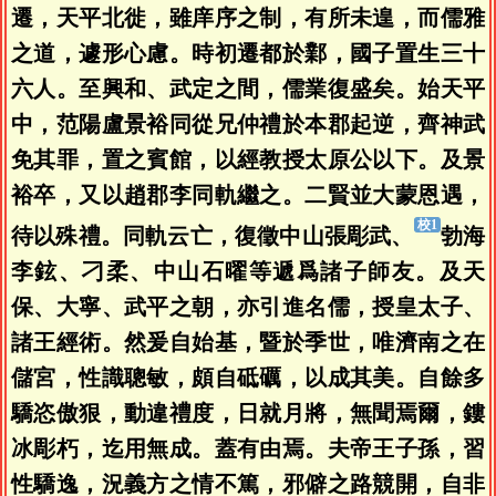
遷，天平北徙，雖庠序之制，有所未遑，而儒雅
之道，遽形心慮。時初遷都於鄴，國子置生三十
六人。至興和、武定之間，儒業復盛矣。始天平
中，范陽盧景裕同從兄仲禮於本郡起逆，齊神武
免其罪，置之賓館，以經教授太原公以下。及景
裕卒，又以趙郡李同軌繼之。二賢並大蒙恩遇，
待以殊禮。同軌云亡，復徵中山張彫武、
勃海
李鉉、刁柔、中山石曜等遞爲諸子師友。及天
保、大寧、武平之朝，亦引進名儒，授皇太子、
諸王經術。然爰自始基，暨於季世，唯濟南之在
儲宮，性識聰敏，頗自砥礪，以成其美。自餘多
驕恣傲狠，動違禮度，日就月將，無聞焉爾，鏤
冰彫朽，迄用無成。蓋有由焉。夫帝王子孫，習
性驕逸，況義方之情不篤，邪僻之路競開，自非