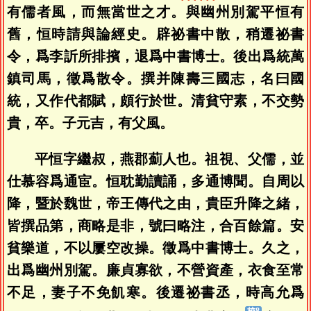
有儒者風，而無當世之才。與幽州別駕平恒有
舊，恒時請與論經史。辟祕書中散，稍遷祕書
令，爲李訢所排擯，退爲中書博士。後出爲統萬
鎮司馬，徵爲散令。撰并陳壽三國志，名曰國
統，又作代都賦，頗行於世。清貧守素，不交勢
貴，卒。子元吉，有父風。
平恒字繼叔，燕郡薊人也。祖視、父儒，並
仕慕容爲通宦。恒耽勤讀誦，多通博聞。自周以
降，暨於魏世，帝王傳代之由，貴臣升降之緒，
皆撰品第，商略是非，號曰略注，合百餘篇。安
貧樂道，不以屢空改操。徵爲中書博士。久之，
出爲幽州別駕。廉貞寡欲，不營資產，衣食至常
不足，妻子不免飢寒。後遷祕書丞，時高允爲