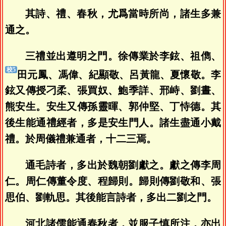
其詩、禮、春秋，尤爲當時所尚，諸生多兼
通之。
三禮並出遵明之門。徐傳業於李鉉、祖儁、
田元鳳、馮偉、紀顯敬、呂黃龍、夏懷敬。李
鉉又傳授刁柔、張買奴、鮑季詳、邢峙、劉晝、
熊安生。安生又傳孫靈暉、郭仲堅、丁恃德。其
後生能通禮經者，多是安生門人。諸生盡通小戴
禮。於周儀禮兼通者，十二三焉。
通毛詩者，多出於魏朝劉獻之。獻之傳李周
仁。周仁傳董令度、程歸則。歸則傳劉敬和、張
思伯、劉軌思。其後能言詩者，多出二劉之門。
河北諸儒能通春秋者，並服子慎所注，亦出