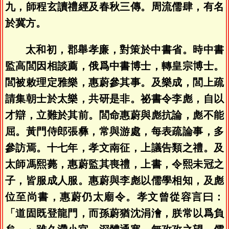
九，師程玄讀禮經及春秋三傳。周流儒肆，有名
於冀方。
太和初，郡舉孝廉，對策於中書省。時中書
監高閭因相談薦，俄爲中書博士，轉皇宗博士。
閭被敕理定雅樂，惠蔚參其事。及樂成，閭上疏
請集朝士於太樂，共研是非。祕書令李彪，自以
才辯，立難於其前。閭命惠蔚與彪抗論，彪不能
屈。黃門侍郎張彝，常與游處，每表疏論事，多
參訪焉。十七年，孝文南征，上議告類之禮。及
太師馮熙薨，惠蔚監其喪禮，上書，令熙未冠之
子，皆服成人服。惠蔚與李彪以儒學相知，及彪
位至尚書，惠蔚仍太廟令。孝文曾從容言曰：
「道固既登龍門，而孫蔚猶沈涓澮，朕常以爲負