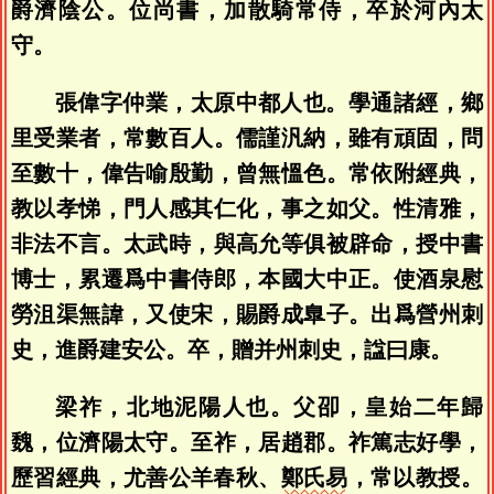
爵濟陰公。位尚書，加散騎常侍，卒於河內太
守。
張偉字仲業，太原中都人也。學通諸經，鄉
里受業者，常數百人。儒謹汎納，雖有頑固，問
至數十，偉告喻殷勤，曾無慍色。常依附經典，
教以孝悌，門人感其仁化，事之如父。性清雅，
非法不言。太武時，與高允等俱被辟命，授中書
博士，累遷爲中書侍郎，本國大中正。使酒泉慰
勞沮渠無諱，又使宋，賜爵成臯子。出爲營州刺
史，進爵建安公。卒，贈并州刺史，諡曰康。
梁祚，北地泥陽人也。父卲，皇始二年歸
魏，位濟陽太守。至祚，居趙郡。祚篤志好學，
歷習經典，尤善公羊春秋、
鄭氏易
，常以教授。