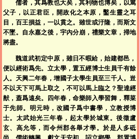
儒者，其爲教也大矣，其利物也博矣，以篤
父子，以正君臣，開政化之本原，鑿生靈之耳
目，百王損益，一以貫之。雖世或汙隆，而斯文
不墜。自永嘉之後，宇內分崩，禮樂文章，掃地
將盡。
魏道武初定中原，雖日不暇給，始建都邑，
便以經術爲先。立太學，置五經博士生員千有餘
人。天興二年春，增國子太學生員至三千人。豈
不以天下可馬上取之，不可以馬上臨之？聖達經
猷，蓋爲遠矣。四年春，命樂師入學習舞，釋菜
于先師。明元時，改國子爲中書學，立教授博
士。太武始光三年春，起太學於城東。後徵盧
玄、高允等，而令州郡各舉才學。於是人多砥
尚，儒術轉興。獻文天安初，詔立鄉學，郡置博