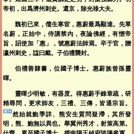
帝初，出爲濟州刺史。還京，除光祿大夫。
魏初已來，儒生寒宦，惠蔚最爲顯達。先單
名蔚，正始中，侍講禁內，夜論佛經，有愜帝
旨，詔使加「惠」，號惠蔚法師焉。卒于官，贈
瀛州刺史，諡曰戴。子伯禮襲封。
伯禮善隸書，位國子博士。惠蔚族曾孫靈
暉。
靈暉少明敏，有器度。得惠蔚手錄章疏，研
精尋問，更求師友，三禮、三傳，皆通宗旨。
然始就鮑季詳、熊安生質問疑滯，其所發
明，熊、鮑無以異也。舉冀州秀才，射策高第。
仕齊，累至國子博士，授南陽王綽府諮議參軍。