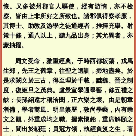
懷。又多被州郡官人驅使，縱有游惰，亦不檢
察。皆由上非所好之所致也。諸郡俱得察孝廉，
其博士、助教及游學之徒通經者，推擇充舉。射
策十條，通八以上，聽九品出身；其尤異者，亦
蒙抽擢。
周文受命，雅重經典。于時西都板蕩，戎馬
生郊，先王之舊章，往聖之遺訓，掃地盡矣。於
是求闕文於三古，得至理於千載，黜魏、晉之制
度，復姬旦之茂典。盧景宣學通羣藝，修五禮之
缺；長孫紹遠才稱洽聞，正六樂之壞。由是朝章
漸備，學者嚮風。明皇纂歷，敦尚學藝，內有崇
文之觀，外重成均之職。握素懷鉛，重席解頤之
士，間出於朝廷；員冠方領，執經負笈之生，著