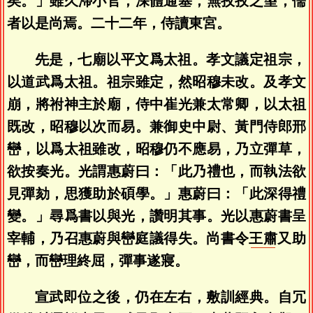
矣。」雖久滯小官，深體通塞，無孜孜之望，儒
者以是尚焉。二十二年，侍讀東宮。
先是，七廟以平文爲太祖。孝文議定祖宗，
以道武爲太祖。祖宗雖定，然昭穆未改。及孝文
崩，將祔神主於廟，侍中崔光兼太常卿，以太祖
既改，昭穆以次而易。兼御史中尉、黃門侍郎邢
巒，以爲太祖雖改，昭穆仍不應易，乃立彈草，
欲按奏光。光謂惠蔚曰：「此乃禮也，而執法欲
見彈劾，思獲助於碩學。」惠蔚曰：「此深得禮
變。」尋爲書以與光，讚明其事。光以惠蔚書呈
宰輔，乃召惠蔚與巒庭議得失。尚書令
王肅
又助
巒，而巒理終屈，彈事遂寢。
宣武即位之後，仍在左右，敷訓經典。自冗