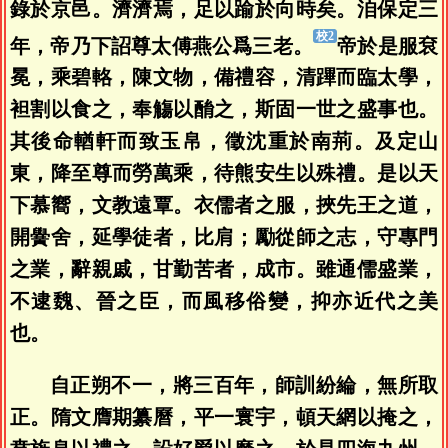
錄於京邑。濟濟焉，足以踰於向時矣。洎保定三
年，帝乃下詔尊太傅燕公爲三老。
帝於是服袞
冕，乘碧輅，陳文物，備禮容，清蹕而臨太學，
袒割以食之，奉觴以酳之，斯固一世之盛事也。
其後命輶軒而致玉帛，徵沈重於南荊。及定山
東，降至尊而勞萬乘，待熊安生以殊禮。是以天
下慕嚮，文教遠覃。衣儒者之服，挾先王之道，
開黌舍，延學徒者，比肩；勵從師之志，守專門
之業，辭親戚，甘勤苦者，成市。雖通儒盛業，
不逮魏、晉之臣，而風移俗變，抑亦近代之美
也。
自正朔不一，將三百年，師訓紛綸，無所取
正。隋文膺期纂曆，平一寰宇，頓天網以掩之，