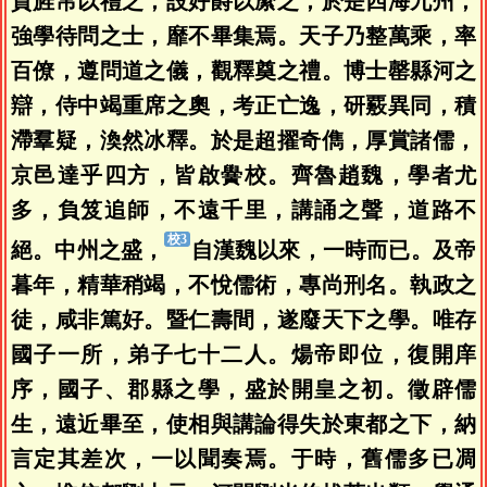
賁旌帛以禮之，設好爵以縻之，於是四海九州，
強學待問之士，靡不畢集焉。天子乃整萬乘，率
百僚，遵問道之儀，觀釋奠之禮。博士罄縣河之
辯，侍中竭重席之奧，考正亡逸，研覈異同，積
滯羣疑，渙然冰釋。於是超擢奇儁，厚賞諸儒，
京邑達乎四方，皆啟黌校。齊魯趙魏，學者尤
多，負笈追師，不遠千里，講誦之聲，道路不
絕。中州之盛，
自漢魏以來，一時而已。及帝
暮年，精華稍竭，不悅儒術，專尚刑名。執政之
徒，咸非篤好。暨仁壽間，遂廢天下之學。唯存
國子一所，弟子七十二人。煬帝即位，復開庠
序，國子、郡縣之學，盛於開皇之初。徵辟儒
生，遠近畢至，使相與講論得失於東都之下，納
言定其差次，一以聞奏焉。于時，舊儒多已凋