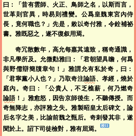
曰：「昔有雲師、火正、鳥師之名，以斯而言，
世革則官異，時易則禮變。公爲皇魏東宮內侍
長，竟何職也？」先是，敕以奇付雅，令銓補祕
書。雅既惡之，遂不復叙用焉。
奇冗散數年，高允每嘉其遠致，稱奇通識，
非凡學所及。允微勸雅曰：「君朝望具瞻，何爲
與野儒辯簡牘章句！」雅謂允有私於奇，曰：
「君寧黨小人也？」乃取奇注
論語
、孝經，燒於
庭內。奇曰：「公貴人，不乏樵薪，何乃燃奇
論語
！」雅愈怒，因告京師後生，不聽傳授。而
奇無降志，亦評雅之失。雅製昭皇太后碑文，論
后名字之美，比諭前魏之甄后。奇刺發其非，遂
聞於上。詔下司徒檢對，雅有屈焉。