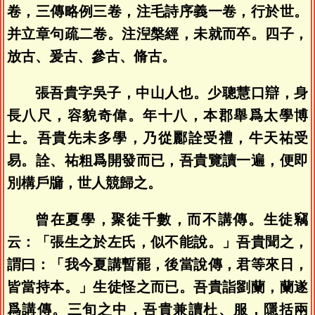
卷，三傳略例三卷，注毛詩序義一卷，行於世。
并立章句疏二卷。注湼槃經，未就而卒。四子，
放古、爰古、參古、脩古。
張吾貴字吳子，中山人也。少聰慧口辯，身
長八尺，容貌奇偉。年十八，本郡舉爲太學博
士。吾貴先未多學，乃從酈詮受禮，牛天祐受
易。詮、祐粗爲開發而已，吾貴覽讀一遍，便即
別構戶牖，世人競歸之。
曾在夏學，聚徒千數，而不講傳。生徒竊
云：「張生之於左氏，似不能說。」吾貴聞之，
謂曰：「我今夏講暫罷，後當說傳，君等來日，
皆當持本。」生徒怪之而已。吾貴詣劉蘭，蘭遂
爲講傳。三旬之中，吾貴兼讀杜、服，隱括兩