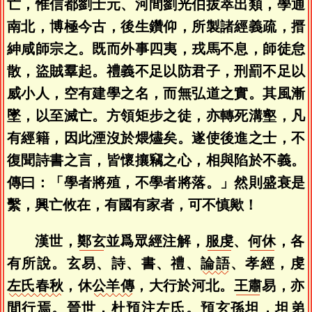
亡，惟信都劉士元、河間劉光伯拔萃出類，學通
南北，博極今古，後生鑽仰，所製諸經義疏，搢
紳咸師宗之。既而外事四夷，戎馬不息，師徒怠
散，盜賊羣起。禮義不足以防君子，刑罰不足以
威小人，空有建學之名，而無弘道之實。其風漸
墜，以至滅亡。方領矩步之徒，亦轉死溝壑，凡
有經籍，因此湮沒於煨燼矣。遂使後進之士，不
復聞詩書之言，皆懷攘竊之心，相與陷於不義。
傳曰：「學者將殖，不學者將落。」然則盛衰是
繫，興亡攸在，有國有家者，可不慎歟！
漢世，
鄭玄
並爲眾經注解，
服虔
、
何休
，各
有所說。玄易、詩、書、禮、
論語
、孝經，虔
左氏春秋
，休
公羊傳
，大行於河北。
王肅
易，亦
間行焉。晉世，
杜預
注左氏。預玄孫坦，坦弟