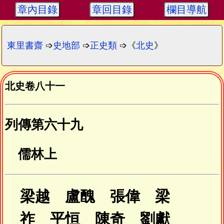
章內目錄
章回目錄
欄目導航
東里書齋
➩
史地部
➩
正史類
➩《
北史
》
北史卷八十一
列傳第六十九
儒林上
梁越 盧醜 張偉 梁
祚 平恒 陳奇 劉獻