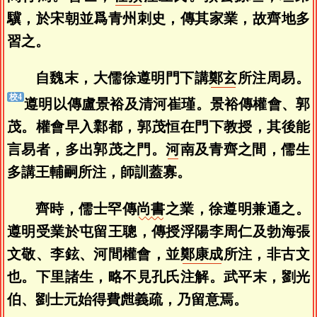
驥，於宋朝並爲青州刺史，傳其家業，故齊地多
習之。
自魏末，大儒徐遵明門下講
鄭玄
所注周易。
遵明以傳盧景裕及清河崔瑾。景裕傳權會、郭
茂。權會早入鄴都，郭茂恒在門下教授，其後能
言易者，多出郭茂之門。
河
南及青齊之間，儒生
多講王輔嗣所注，師訓蓋寡。
齊時，儒士罕傳
尚書
之業，徐遵明兼通之。
遵明受業於屯留王聰，傳授浮陽李周仁及勃海張
文敬、李鉉、河間權會，並
鄭康成
所注，非古文
也。下里諸生，略不見孔氏注解。武平末，劉光
伯、劉士元始得費甝義疏，乃留意焉。