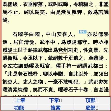
既儒緩，衣垂帽落，或叫或啼，令騎驅之，非墜
馬不止。綽以爲笑。由是漸見親狎，啟爲諮議
焉。
石曜字白曜，中山安喜人。
亦以儒學
進，居官清儉。武平中，爲黎陽郡守。時丞相
咸陽王
世子斛律武都出爲
兗州
刺史，性貪暴。先
過衞縣，令丞以下，歛絹數千疋遺之。至黎陽，
令左右諷動曜及縣官。曜手持一絹謂武都曰：
「此是老石機杼，聊以奉贈。自此以外，並須出
於吏人。吏人之物，一毫不敢輒犯。」武都亦知
曜清素純儒，笑而不責。曜著石子十卷，言甚淺
俗。位終譙州刺史。
上章
下章
頂部
功能
搜索
底部
靈暉子萬壽，字仙期，一字遐年。聰識機