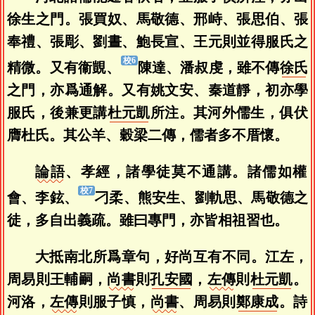
徐生之門。張買奴、馬敬德、邢峙、張思伯、張
奉禮、張彫、劉晝、鮑長宣、王元則並得服氏之
精微。又有衞覬、
陳達、潘叔虔，雖不傳
徐氏
之門，亦爲通解。又有姚文安、秦道靜，初亦學
服氏，後兼更講
杜元凱
所注。其河外儒生，俱伏
膺杜氏。其公羊、穀梁二傳，儒者多不厝懷。
論語
、孝經，諸學徒莫不通講。諸儒如權
會、李鉉、
刁柔、熊安生、劉軌思、馬敬德之
徒，多自出義疏。雖曰專門，亦皆相祖習也。
大抵南北所爲章句，好尚互有不同。江左，
周易則王輔嗣，
尚書
則
孔安國
，
左傳
則
杜元凱
。
河洛，
左傳
則服子慎，
尚書
、周易則
鄭康成
。詩