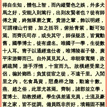
得自生知，體包上智，而內縱聲色之娛，外多犬
馬之好，安能入則篤行，出則友賢者也？徒有師
傅之資，終無琢磨之實。貴游之輩，飾以明經，
可謂稽山竹箭，加之括羽，俯拾青紫，斷可知
焉。而齊氏司存，或失其守，師保疑丞，皆賞勳
舊，國學博士，徒有虛名。唯國子一學，生徒數
十人耳。冑子以通經進仕者，唯博陵崔子發、廣
平宋游卿而已。自外莫見其人。幸朝章寬簡，政
網疏闊，游手浮惰，十室而九。故橫經受業之
侶，徧於鄉邑；負笈從宦之徒，不遠千里。入閭
里之內，乞食爲資，憇桑梓之陰，動逾十數。
燕、趙之俗，此眾尤甚焉。齊制，諸郡並立學，
置博士、助教授經。學生俱差逼充員，士流及豪
富之家，皆不從調。備員既非所好，墳籍固不關