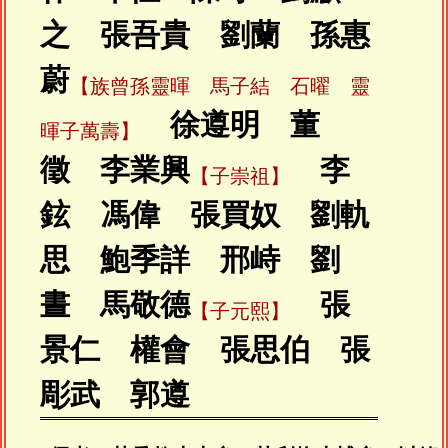
之 張吾貴 劉蘭 孫惠
蔚
【族曾孫靈暉 馬子結 石曜 靈
徐遵明 董
暉子萬壽】
徵 李業興
李
【子崇祖】
鉉 馮偉 張買奴 劉軌
思 鮑季詳 邢峙 劉
晝 馬敬德
張
【子元熙】
景仁 權會 張思伯 張
彫武 郭遵