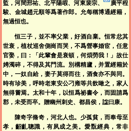
監，河間邢祐、北平陽嘏、河東裴宗、
廣平程
駿、金城趙元順等爲著作郎。允每稱博通經籍，
無過恒也。
恒三子，並不率父業，好酒自棄。恒常忿其
世衰，植杖巡舍側崗而哭，不爲營事婚宦，任意
官娶，曰：「此輩會是衰頓，何煩勞我！」故仕
娉濁碎，不得及其門流。別構精廬，并置經籍於
中，一奴自給，妻子莫得而往，酒食亦不與同。
時有珍美，呼時老東安公刁雍等共飲噉之，家人
無得嘗焉。太和十年，以恒爲祕書令，而固請爲
郡，未受而卒。贈幽州刺史、都昌侯，諡曰康。
陳奇字脩奇，河北人也。少孤貧，而奉母至
孝，齠齓聰識，有夙成之美。愛翫經典，常非