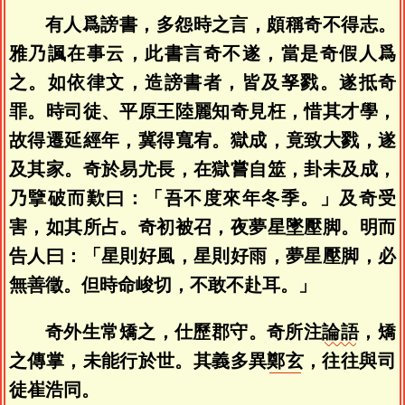
有人爲謗書，多怨時之言，頗稱奇不得志。
雅乃諷在事云，此書言奇不遂，當是奇假人爲
之。如依律文，造謗書者，皆及孥戮。遂抵奇
罪。時司徒、平原王陸麗知奇見枉，惜其才學，
故得遷延經年，冀得寬宥。獄成，竟致大戮，遂
及其家。奇於易尤長，在獄嘗自筮，卦未及成，
乃擥破而歎曰：「吾不度來年冬季。」及奇受
害，如其所占。奇初被召，夜夢星墜壓脚。明而
告人曰：「星則好風，星則好雨，夢星壓脚，必
無善徵。但時命峻切，不敢不赴耳。」
奇外生常矯之，仕歷郡守。奇所注
論語
，矯
之傳掌，未能行於世。其義多異
鄭玄
，往往與司
徒崔浩同。