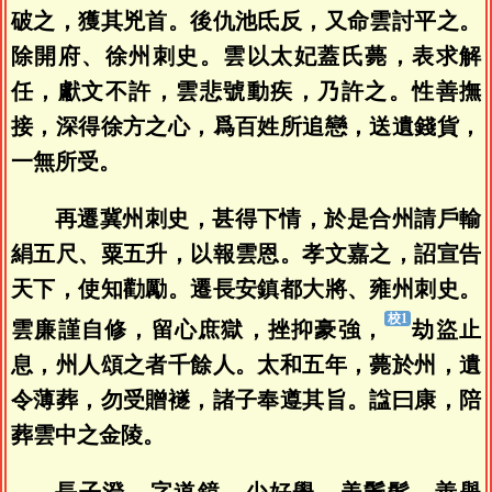
破之，獲其兇首。後仇池氐反，又命雲討平之。
除開府、徐州刺史。雲以太妃蓋氏薨，表求解
任，獻文不許，雲悲號動疾，乃許之。性善撫
接，深得徐方之心，爲百姓所追戀，送遺錢貨，
一無所受。
再遷冀州刺史，甚得下情，於是合州請戶輸
絹五尺、粟五升，以報雲恩。孝文嘉之，詔宣告
天下，使知勸勵。遷長安鎮都大將、雍州刺史。
雲廉謹自修，留心庶獄，挫抑豪強，
劫盜止
息，州人頌之者千餘人。太和五年，薨於州，遺
令薄葬，勿受贈襚，諸子奉遵其旨。諡曰康，陪
葬雲中之金陵。
長子澄，字道鏡，少好學，美鬢髮，善舉