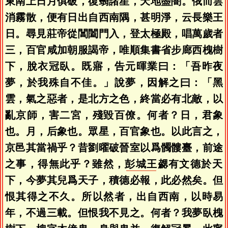
東南上日月俱破，復翳諸星，天地盡闇。俄而雲
消霧散，便有日出自西南隅，甚明淨，云長樂王
日。尋見莊帝從閶闔門入，登太極殿，唱萬歲者
三，百官咸加朝服謁帝，唯順集書省步廊西槐樹
下，脫衣冠臥。既寤，告元暉業曰：「吾昨夜
夢，於我殊自不佳。」說夢，因解之曰：「黑
雲，氣之惡者，是北方之色，終當必有北敵，以
亂京師，害二宮，殘毀百僚。何者？日，君象
也。月，后象也。眾星，百官象也。以此言之，
京邑其當禍乎？昔劉曜破晉室以爲髑髏臺，前途
之事，得無此乎？雖然，
彭城王
勰有文德於天
下，今夢其兒爲天子，積德必報，此必然矣。但
恨其得之不久。所以然者，出自西南，以時易
年，不過三載。但恨我不見之。何者？我夢臥槐