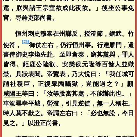
還，朕與諸王宗室欲成此夜飲。」後坐公事免
官。尋兼吏部尚書。
恒州刺史穆泰在州謀反，授澄節，銅武、竹
使符，
御仗左右，仍行恒州事。行達雁門，遣
書侍御史李煥先赴。至即禽泰，窮其黨與，罪人
皆得。鉅鹿公陸叡、安樂侯元隆等百餘人並獄
禁。具狀表聞。帝覽表，乃大悅曰：「我任城可
謂社稷臣，正復
臯陶
斷獄，豈能過之？」顧
咸陽王
等曰：「汝等脫當其處，不能辦此也。」
車駕尋幸平城，勞澄，引見逆徒，無一人稱枉。
時人莫不歎之。帝謂左右曰：「必也無訟，今日
見之。」以澄正尚書。