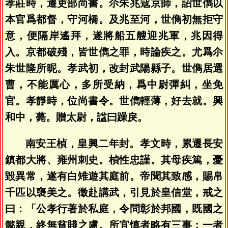
孝莊時，遷吏部尚書。尒朱兆寇京師，詔世儁以
本官爲都督，守河橋。及兆至河，世儁初無拒守
意，便隔岸遙拜，遂將船五艘迎兆軍，兆因得
入。京都破殘，皆世儁之罪，時論疾之。尤爲尒
朱世隆所昵。孝武初，改封武陽縣子。世儁居選
曹，不能厲心，多所受納，爲中尉彈糾，坐免
官。孝靜時，位尚書令。世儁輕薄，好去就。興
和中，薨。贈太尉，諡曰躁戾。
南安王楨，皇興二年封。孝文時，累遷長安
鎮都大將、雍州刺史。楨性忠謹。其母疾篤，憂
毀異常，遂有白雉遊其庭前。帝聞其致感，賜帛
千匹以襃美之。徵赴講武，引見於皇信堂，戒之
曰：「公孝行著於私庭，令問彰於邦國，既國之
懿親，終無貧賤之慮。所宜慎者略有三事：一者