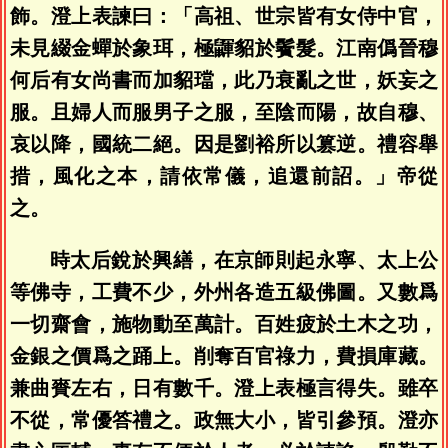
飾。澄上表諫曰：「高祖、世宗皆有女侍中官，
未見綴金蟬於象珥，極鼲貂於鬢髮。江南僞晉穆
何后有女尚書而加貂璫，此乃衰亂之世，妖妄之
服。且婦人而服男子之服，至陰而陽，故自穆、
哀以降，國統二絕。因是劉裕所以篡逆。禮容舉
措，風化之本，請依常儀，追還前詔。」帝從
之。
時太后銳於興繕，在京師則起永寧、太上公
等佛寺，工費不少，外州各造五級佛圖。又數爲
一切齋會，施物動至萬計。百姓疲於土木之功，
金銀之價爲之踊上。削奪百官祿力，費損庫藏。
兼曲賚左右，日有數千。澄上表極言得失。雖卒
不從，常優答禮之。政無大小，皆引參預。澄亦