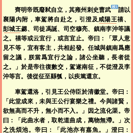
齊明帝既廢弒自立，其雍州刺史曹武
請以
襄陽內附，車駕將自赴之，引澄及
咸陽王
禧、
彭城王
勰、司徒馮誕、司空穆亮、鎮南李沖等議
之。禧等或云宜行，或言宜止。帝曰：「眾人意
見不等，宜有客主，共相起發。任城與鎮南爲應
留之議，朕當爲宜行之論，諸公坐聽，長者從
之。」於是帝往復數交，駕遂南征，不從澄及李
沖等言。後從征至縣瓠，以疾篤還京。
車駕還洛，引見王公侍臣於清徽堂。帝曰：
「此堂成來，未與王公行宴樂之禮。今與諸賢，
欲無高而不升，無小而不入。」因之流化渠。帝
曰：「此曲水者，取乾道曲成，萬物無滯。」次
之洗煩池。帝曰：「此池亦有嘉魚。」澄曰：