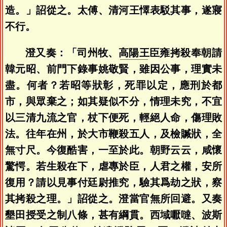
造。」詔從之。太傅、清河王懌表駁其事，遂寢
不行。
澄又奏：「司州牧、
高陽王
臣雍拷殺奉朝請
韓元昭、前門下錄事姚敬賢，雖因公事，理實未
盡。何者？若昭等狀彰，死罪以定，應刑於都
市，與眾棄之；如其疑似不分，情理未究，不宜
以三清九流之官，杖下便死，輕絕人命，傷理敗
法。往年在州，於大市鞭殺五人，及檢贓狀，全
無寸尺。今復酷害，一至於此。朝野云云，咸懷
驚愕。若生殺在下，虐專於臣，人君之權，安所
復用？請以見事付廷尉推究，驗其爲劫之狀，察
其拷殺之理。」詔從之。澄當官無所回避。又奏
墾田授受之制八條，甚有綱貫。西域嚈噠、波斯