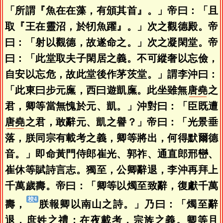
「所謂『魚在在藻，有頒其首』。」帝曰：「且
取『王在靈沼，於牣魚躍』。」次之觀德殿。帝
曰：「射以觀德，故遂命之。」次之凝閑堂。帝
曰：「此堂取夫子閑居之義。不可縱奢以忘儉，
自安以忘危，故此堂後作茅茨堂。」謂李沖曰：
「此東曰步元廡，西曰遊凱廡。此坐雖無
唐堯
之
君，卿等當無愧於元、凱。」沖對曰：「臣既遭
唐堯
之君，敢辭元、凱之譽？」帝曰：「光景垂
落，朕同宗有載考之義，卿等將出，何得默爾德
音。」即命黃門侍郎崔光、郭祚、通直郎邢巒、
崔休等賦詩言志。獨至，公卿辭退，李沖再拜上
千萬歲壽。帝曰：「卿等以燭至致辭，復獻千萬
壽，
朕報卿以南山之詩。」乃曰：「燭至辭
退，庶姓之禮；在夜載考，宗族之義。卿等且