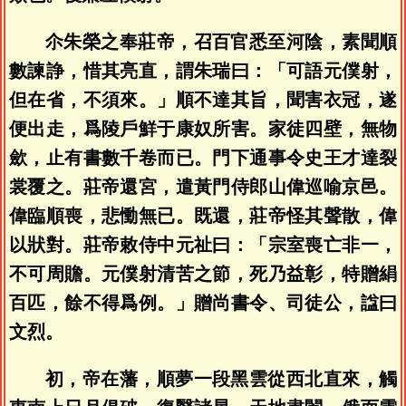
尒朱榮之奉莊帝，召百官悉至河陰，素聞順
數諫諍，惜其亮直，謂朱瑞曰：「可語元僕射，
但在省，不須來。」順不達其旨，聞害衣冠，遂
便出走，爲陵戶鮮于康奴所害。家徒四壁，無物
歛，止有書數千卷而已。門下通事令史王才達裂
裳覆之。莊帝還宮，遣黃門侍郎山偉巡喻京邑。
偉臨順喪，悲慟無已。既還，莊帝怪其聲散，偉
以狀對。莊帝敕侍中元祉曰：「宗室喪亡非一，
不可周贍。元僕射清苦之節，死乃益彰，特贈絹
百匹，餘不得爲例。」贈尚書令、司徒公，諡曰
文烈。
初，帝在藩，順夢一段黑雲從西北直來，觸