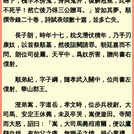
樹下，槐字木傍鬼，身與鬼并，復解冠冕，此寧
不死乎！然亡後乃得三公贈耳。」皆如其夢。順
撰帝錄二十卷，詩賦表頌數十篇，並多亡失。
長子朗，時年十七，枕戈潛伏積年，乃手刃
康奴，以首祭順墓，然後詣闕請罪。朝廷嘉而不
問。朗位司徒屬。天平中，爲奴所害，贈尚書右
僕射。
順弟紀，字子綱，隨孝武入關中，位尚書左
僕射、華山郡王。
澄弟嵩，字道岳，孝文時，位步兵校尉。大
司馬、安定王休薨，未及卒哭，嵩便遊田。帝聞
而大怒，詔曰：「嵩，大司馬薨殂甫爾，便以鷹
鷂自娛，有如父之痛，無猶子之情，捐心棄禮，