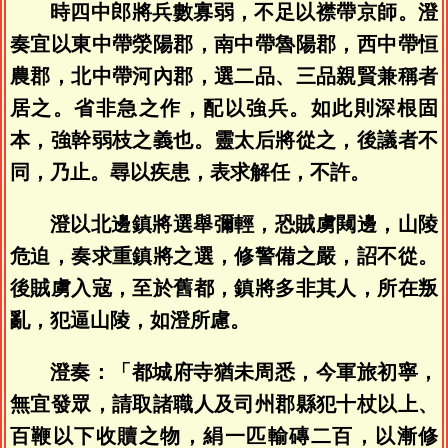
時四中郎將兵數寡弱，不足以襟帶京師。澄
奏宜以東中帶滎陽郡，南中帶魯陽郡，西中帶恒
農郡，北中帶河內郡，選二品、三品親賢兼稱者
居之。省非急之作，配以強兵。如此則深根固
本，強幹弱枝之義也。靈太后將從之，後議者不
同，乃止。尋以疾患，表求解任，不許。
澄以北邊鎮將選舉彌輕，恐賊虜闚邊，山陵
危迫，奏求重鎮將之選，修警備之嚴，詔不從。
後賊虜入寇，至於舊都，鎮將多非其人，所在叛
亂，犯逼山陵，如澄所慮。
澄奏：「都城府寺猶未周悉，今軍旅初寧，
無宜發眾，請取諸職人及司州郡縣犯十杖以上、
百鞭以下收贖之物，絹一匹輸磚二百，以漸修