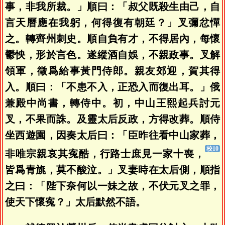
事，非我所裁。」順曰：「叔父既殺生由己，自
言天曆應在我躬，何得復有朝廷？」叉彌忿憚
之。轉齊州刺史。順自負有才，不得居內，每懷
鬱怏，形於言色。遂縱酒自娛，不親政事。叉解
領軍，徵爲給事黃門侍郎。親友郊迎，賀其得
入。順曰：「不患不入，正恐入而復出耳。」俄
兼殿中尚書，轉侍中。初，中山王熙起兵討元
叉，不果而誅。及靈太后反政，方得改葬。順侍
坐西遊園，因奏太后曰：「臣昨往看中山家葬，
非唯宗親哀其寃酷，行路士庶見一家十喪，
皆爲青旐，莫不酸泣。」叉妻時在太后側，順指
之曰：「陛下奈何以一妹之故，不伏元叉之罪，
使天下懷寃？」太后默然不語。