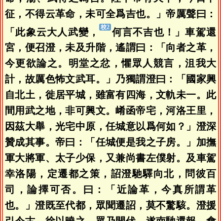
征，不得云革命，未可全爲吉也。」帝厲聲曰：
「此象云大人武變，
何言不吉也！」車駕還
宮，便召澄，未及升階，遙謂曰：「向者之革，
今更欲論之。明堂之忿，懼眾人競言，沮我大
計，故厲色怖文武耳。」乃獨謂澄曰：「國家興
自北土，徙居平城，雖富有四海，文軌未一。此
間用武之地，非可興文。崤函帝宅，河洛王里，
因茲大舉，光宅中原，任城意以爲何如？」澄深
贊成其事。帝曰：「任城便是我之子房。」加撫
軍大將軍、太子少保，又兼尚書左僕射。及車駕
幸洛陽，定遷都之策，詔澄馳驛向北，問彼百
司，論擇可否。曰：「近論革，今真所謂革
也。」澄既至代都，眾聞遷詔，莫不驚駭。澄援