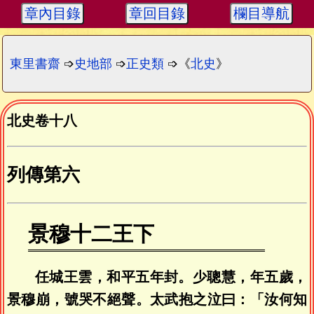
章內目錄
章回目錄
欄目導航
東里書齋
➩
史地部
➩
正史類
➩《
北史
》
北史卷十八
列傳第六
景穆十二王下
任城王雲，和平五年封。少聰慧，年五歲，
景穆崩，號哭不絕聲。太武抱之泣曰：「汝何知