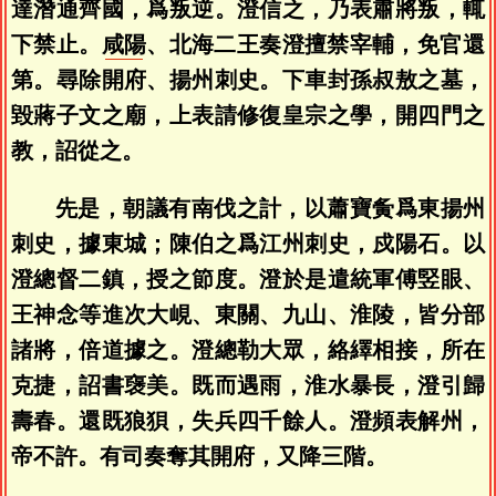
達潛通齊國，爲叛逆。澄信之，乃表肅將叛，輒
下禁止。
咸陽
、北海二王奏澄擅禁宰輔，免官還
第。尋除開府、揚州刺史。下車封孫叔敖之墓，
毀蔣子文之廟，上表請修復皇宗之學，開四門之
教，詔從之。
先是，朝議有南伐之計，以蕭寶夤爲東揚州
刺史，據東城；陳伯之爲江州刺史，戍陽石。以
澄總督二鎮，授之節度。澄於是遣統軍傅竪眼、
王神念等進次大峴、東關、九山、淮陵，皆分部
諸將，倍道據之。澄總勒大眾，絡繹相接，所在
克捷，詔書襃美。既而遇雨，淮水暴長，澄引歸
壽春。還既狼狽，失兵四千餘人。澄頻表解州，
帝不許。有司奏奪其開府，又降三階。