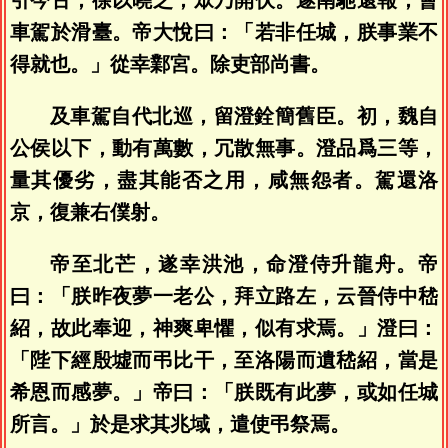
引今古，徐以曉之，眾乃開伏。遂南馳還報，會
車駕於滑臺。帝大悅曰：「若非任城，朕事業不
得就也。」從幸鄴宮。除吏部尚書。
及車駕自代北巡，留澄銓簡舊臣。初，魏自
公侯以下，動有萬數，冗散無事。澄品爲三等，
量其優劣，盡其能否之用，咸無怨者。駕還洛
京，復兼右僕射。
帝至北芒，遂幸洪池，命澄侍升龍舟。帝
曰：「朕昨夜夢一老公，拜立路左，云晉侍中嵇
紹，故此奉迎，神爽卑懼，似有求焉。」澄曰：
「陛下經殷墟而弔比干，至洛陽而遺嵇紹，當是
希恩而感夢。」帝曰：「朕既有此夢，或如任城
所言。」於是求其兆域，遣使弔祭焉。