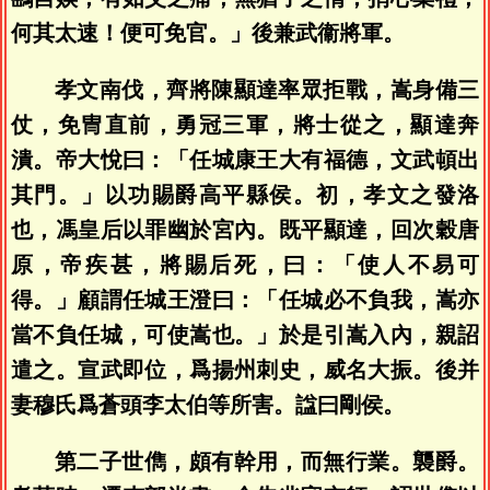
何其太速！便可免官。」後兼武衞將軍。
孝文南伐，齊將陳顯達率眾拒戰，嵩身備三
仗，免冑直前，勇冠三軍，將士從之，顯達奔
潰。帝大悅曰：「任城康王大有福德，文武頓出
其門。」以功賜爵高平縣侯。初，孝文之發洛
也，馮皇后以罪幽於宮內。既平顯達，回次穀唐
原，帝疾甚，將賜后死，曰：「使人不易可
得。」顧謂任城王澄曰：「任城必不負我，嵩亦
當不負任城，可使嵩也。」於是引嵩入內，親詔
遣之。宣武即位，爲揚州刺史，威名大振。後并
妻穆氏爲蒼頭李太伯等所害。諡曰剛侯。
第二子世儁，頗有幹用，而無行業。襲爵。