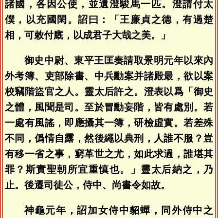
諸國，各因公使，並遺澄駿馬一匹。澄請付太
僕，以充國閑。詔曰：「王廉貞之德，有過楚
相，可敕付廐，以成君子大哉之美。」
御史中尉、東平王匡奏請取景明元年以來內
外考簿、吏部除書、中兵勳案并諸殿最，欲以案
校竊階盜官之人。靈太后許之。澄表以爲「御史
之體，風聞是司。至於冒勳妄階，皆有處別。若
一處有風謠，即應攝其一簿，研檢虛實。若差殊
不同，僞情自露，然後繩以典刑，人誰不服？豈
有移一省之事，窮革世之尤，如此求過，誰堪其
罪？斯實聖朝所宜重慎也。」靈太后納之，乃
止。後遷司徒公，侍中、尚書令如故。
神龜元年，詔加女侍中貂蟬，同外侍中之