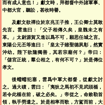
而有成人意也！」獻文時，拜都督中外諸軍事、
中都大官，聽訟，甚收時譽。
及獻文欲禪位於京兆王子推，王公卿士莫敢
先言。雲進曰：「父子相傳久矣，皇魏未之有
革。」太尉源賀又進以爲不可，願思任城之言。
東陽公元丕等進曰：「皇太子雖聖德夙彰，然實
沖幼。陛下欲隆獨善，其若宗廟何？」帝曰：
「儲宮正統，羣公相之，有何不可？」於是傳位
孝文。
後蠕蠕犯塞，雲爲中軍大都督，從獻文討
之。過大磧，雲曰：「夷狄之馬初不見武頭楯，
若令此楯在前，破之必矣。」帝從之，命敕勒首
領，執手勞遣之。於是相率而歌，方駕而前，大