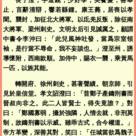
止，言辭清辯，響若縣鍾。康王薨，居喪以孝
聞。襲封，加征北大將軍。以氐羌反叛，除征南
大將軍、梁州刺史。文明太后引見誡厲之，顧謂
中書令李沖曰：「此兒風神吐發，當爲宗室領
袖，是行當不辱命，我不妄談也。」澄至州，誘
導懷附，西南款順。加侍中，賜衣一襲，乘黃馬
一匹，以旌其能。
轉開府、徐州刺史，甚著聲績。朝京師，引
見於皇信堂。孝文詔澄曰：「昔鄭子產鑄刑書而
晉叔向非之。此二人皆賢士，得失竟誰？」對
曰：「鄭國寡弱，攝於強隣，人情去就，非刑莫
制，故鑄刑書以示威。雖乖古式，合今權道。」
帝方革變，深善其對，笑曰：「任城當欲爲魏子