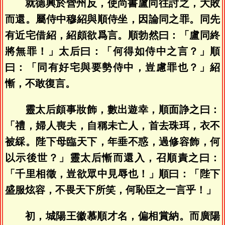
就德興於營州反，使尚書盧同往討之，大敗
而還。屬侍中穆紹與順侍坐，因論同之罪。同先
有近宅借紹，紹頗欲爲言。順勃然曰：「盧同終
將無罪！」太后曰：「何得如侍中之言？」順
曰：「同有好宅與要勢侍中，豈慮罪也？」紹
慚，不敢復言。
靈太后頗事妝飾，數出遊幸，順面諍之曰：
「禮，婦人喪夫，自稱未亡人，首去珠珥，衣不
被綵。陛下母臨天下，年垂不惑，過修容飾，何
以示後世？」靈太后慚而還入，召順責之曰：
「千里相徵，豈欲眾中見辱也！」順曰：「陛下
盛服炫容，不畏天下所笑，何恥臣之一言乎！」
初，城陽王徽慕順才名，偏相賞納。而廣陽