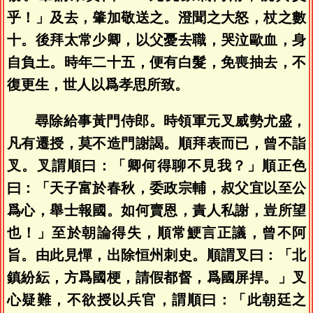
乎！」及去，肇加敬送之。澄聞之大怒，杖之數
十。後拜太常少卿，以父憂去職，哭泣歐血，身
自負土。時年二十五，便有白髮，免喪抽去，不
復更生，世人以爲孝思所致。
尋除給事黃門侍郎。時領軍元叉威勢尤盛，
凡有遷授，莫不造門謝謁。順拜表而已，曾不詣
叉。叉謂順曰：「卿何得聊不見我？」順正色
曰：「天子富於春秋，委政宗輔，叔父宜以至公
爲心，舉士報國。如何賣恩，責人私謝，豈所望
也！」至於朝論得失，順常鯁言正議，曾不阿
旨。由此見憚，出除恒州刺史。順謂叉曰：「北
鎮紛紜，方爲國梗，請假都督，爲國屏捍。」叉
心疑難，不欲授以兵官，謂順曰：「此朝廷之