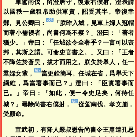
車駕南伐，留澄居守，復兼右僕射。澄表請
以國秩一歲租帛助供軍資，詔受其半。帝復幸
鄴。見公卿曰：
「朕昨入城，見車上婦人冠帽
而著小襦襖者，尚書何爲不察？」澄曰：「著者
猶少。」帝曰：「任城欲令全著乎？一言可以喪
邦，其斯之謂。可命史官書之。」又曰：「王者
不降佐於蒼昊，拔才而用之。朕失於舉人，任一
羣婦女輩，
當更銓簡耳。任城在省，爲舉天下
綱維，爲當署事而已？」澄曰：「臣實署事而
已。」帝曰：「如此，便一令史足矣，何待任
城？」尋除尚書右僕射，
從駕南伐。孝文崩，
受顧命。
宣武初，有降人嚴叔懋告尚書令
王肅
遣孔思