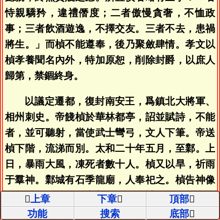
恃親驕矜，違禮僭度；二者傲慢貪奢，不恤政
事；三者飲酒遊逸，不擇交友。三者不去，患禍
將生。」而楨不能遵奉，後乃聚斂肆情。孝文以
楨孝養聞名內外，特加原恕，削除封爵，以庶人
歸第，禁錮終身。
以議定遷都，復封南安王，爲鎮北大將軍、
相州刺史。帝餞楨於華林都亭，詔並賦詩，不能
者，並可聽射，當使武士彎弓，文人下筆。帝送
楨下階，流涕而別。太和二十年五月，至鄴。上
日，暴雨大風，凍死者數十人。楨又以旱，祈雨
于羣神。鄴城有石季龍廟，人奉祀之。楨告神像
云：「三日不雨，當加鞭罰。」請雨不驗，遂鞭
上章
下章
頂部
像一百。是月，疽發背薨，諡曰惠。及恒州刺史
功能
搜索
底部