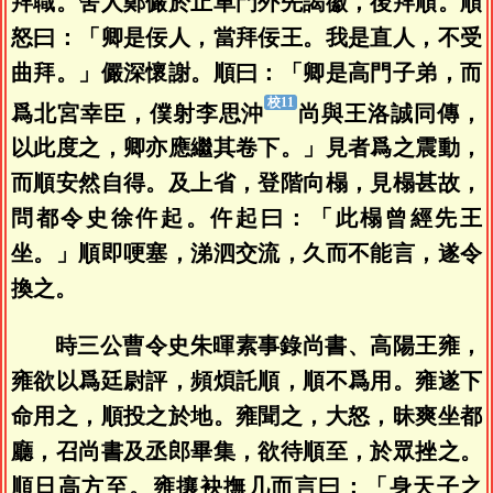
拜職。舍人鄭儼於止車門外先謁徽，後拜順。順
怒曰：「卿是佞人，當拜佞王。我是直人，不受
曲拜。」儼深懷謝。順曰：「卿是高門子弟，而
爲北宮幸臣，僕射李思沖
尚與王洛誠同傳，
以此度之，卿亦應繼其卷下。」見者爲之震動，
而順安然自得。及上省，登階向榻，見榻甚故，
問都令史徐仵起。仵起曰：「此榻曾經先王
坐。」順即哽塞，涕泗交流，久而不能言，遂令
換之。
時三公曹令史朱暉素事錄尚書、高陽王雍，
雍欲以爲廷尉評，頻煩託順，順不爲用。雍遂下
命用之，順投之於地。雍聞之，大怒，昧爽坐都
廳，召尚書及丞郎畢集，欲待順至，於眾挫之。
順日高方至。雍攘袂撫几而言曰：「身天子之