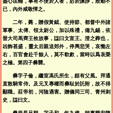
盡心匡輔，事有不便於人者，必於諫諍，殷勤不
已，內外咸敬憚之。
二年，薨，贈假黃鉞、使持節、都督中外諸
軍事、太傅、領太尉公，加以殊禮，備九錫，依
晉大司馬齊王攸故事，諡曰文宣王。澄之葬也，
凶飾甚盛，靈太后親送郊外，停輿悲哭，哀慟左
右，百官會赴千餘人，莫不欷歔，當時以爲哀榮
之極。第四子彝襲。
彝字子倫，繼室馮氏所生，頗有父風。拜通
直散騎常侍。及元叉專權而彝耻於託附，故不得
顯職。莊帝初，河陰遇害。贈儀同三司、青州刺
史，諡曰文。