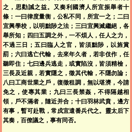
之，思勸誡之益。又奏利國濟人所宜振舉者十
條：一曰律度量衡，公私不同，所宜一之；二曰
宜興學校，以明黜陟之法；三曰宜興滅繼絕，各
舉所知；四曰五調之外，一不煩人，任人之力，
不過三日；五曰臨人之官，皆須黜陟，以旌賞
罰；六曰逃亡代輸，去來年久者，若非伎作，任
聽即住；七曰邊兵逃走，或實陷沒，皆須精檢，
三長及近親，若實隱之，徵其代輸，不隱勿論；
八曰工商世業之戶，復徵租調，無以堪濟，今請
免之，使專其業；九曰三長禁姦，不得隔越相
領，戶不滿者，隨近并合；十曰羽林武賁，邊方
有事，暫可赴戰，常戍宜遣番兵代之。靈太后下
其奏，百僚議之，事有同否。