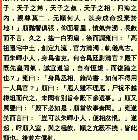
子，天子之弟，天子之叔，天子之相，四海之
內，親尊莫二，元順何人，以身成命投棄於
地！」順鬚鬢俱張，仰面看屋，憤氣奔湧，長歔
而不言。久之，搖一白羽扇，徐而謂雍曰：「高
祖遷宅中土，創定九流，官方清濁，軌儀萬古。
而朱暉小人，身爲省吏。何合爲廷尉清官？殿下
既先皇同氣，誠宜遵旨，自有恆規，而復踰之
也？」雍曰：「身爲丞相、錄尚書，如何不得用
一人爲官？」順曰：「庖人雖不理庖，尸祝不越
樽俎而代之。未聞有別旨令殿下參選事。」順又
厲聲曰：「殿下必如是，順當依事奏聞。」雍遂
笑而言曰：「豈可以朱暉小人，便相忿恨。」遂
起，呼順入室，與之極飲。順之亢毅不撓，皆此
類也。後兼左僕射。