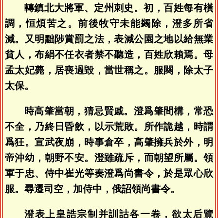
轉鎮北大將軍、定州刺史。初，百姓每有橫
調，恒煩苦之。前後牧守未能蠲除，澄多所省
減。又明黜陟賞罰之法，表減公園之地以給無業
貧人，布絹不任衣者禁不聽造，百姓欣賴焉。母
孟太妃薨，居喪過毀，當世稱之。服闋，除太子
太保。
時高肇當朝，猜忌賢戚。澄爲肇間構，常恐
不全，乃終日昏飲，以示荒敗。所作詭越，時謂
爲狂。宣武夜崩，時事倉卒，高肇擁兵於外，明
帝沖幼，朝野不安。澄雖疏斥，而朝望所屬。領
軍于忠、侍中崔光等奏澄爲尚書令，於是眾心欣
服。尋遷司空，加侍中，俄詔領尚書令。
澄表上皇誥宗制并訓詁各一卷，欲太后覽