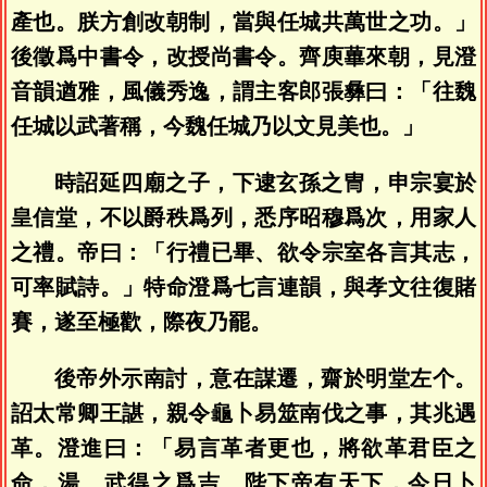
產也。朕方創改朝制，當與任城共萬世之功。」
後徵爲中書令，改授尚書令。齊庾蓽來朝，見澄
音韻遒雅，風儀秀逸，謂主客郎張彝曰：「往魏
任城以武著稱，今魏任城乃以文見美也。」
時詔延四廟之子，下逮玄孫之冑，申宗宴於
皇信堂，不以爵秩爲列，悉序昭穆爲次，用家人
之禮。帝曰：「行禮已畢、欲令宗室各言其志，
可率賦詩。」特命澄爲七言連韻，與孝文往復賭
賽，遂至極歡，際夜乃罷。
後帝外示南討，意在謀遷，齋於明堂左个。
詔太常卿王諶，親令龜卜易筮南伐之事，其兆遇
革。澄進曰：「易言革者更也，將欲革君臣之
命，湯、武得之爲吉。陛下帝有天下，今日卜