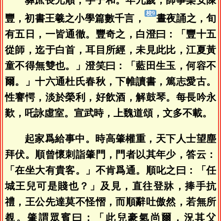
彝庶長兄順，字子和。年九歲，師事樂安陳
豐，初書王羲之小學篇數千言，
晝夜誦之，旬
有五日，一皆通徹。豐奇之，白澄曰：「豐十五
從師，迄于白首，耳目所經，未見此比，江夏黃
童不得無雙也。」澄笑曰：「藍田生玉，何容不
爾。」十六通杜氏春秋，下帷讀書，篤志愛古。
性謇愕，淡於榮利，好飲酒，解鼓琴。每長吟永
歎，吒詠虛室。宣武時，上魏道頌，文多不載。
起家爲給事中。時高肇權重，天下人士望塵
拜伏。順曾懷刺詣肇門，門者以其年少，答云：
「在坐大有貴客。」不肯爲通。順叱之曰：「任
城王兒可是賤也？」及見，直往登牀，捧手抗
禮，王公先達莫不怪慴，而順辭吐傲然，若無所
覩。肇謂眾賓曰：「此兒豪氣尚爾，況其父