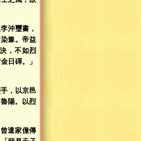
及李沖璽書，
所染豫。帝益
決，不如烈
謝金日磾。」
烈手，以京邑
駕魯陽。以烈
，曾遣家僮傳