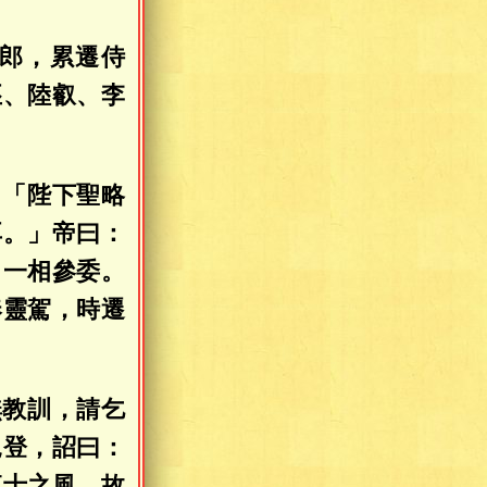
郎，累遷侍
丕、陸叡、李
：「陛下聖略
耳。」帝曰：
，一相參委。
奉靈駕，時遷
無教訓，請乞
見登，詔曰：
直士之風，故