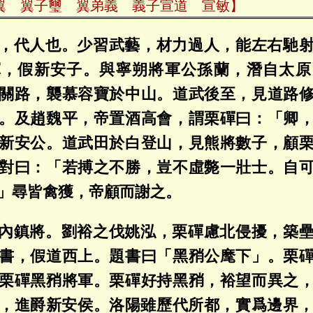
翼 翼子璽 翼弟義 義子宣道 宣敏】
，代人也。少習武藝，材力過人，能左右馳
軍，假新安子。與寧朔將軍公孫蘭，潛自太原
關路，襲慕容寶於中山。道武後至，見道路
。及趙魏平，帝置酒高會，謂栗磾曰：「卿
新安公。道武田於白登山，見熊將數子，顧
對曰：「若搏之不勝，豈不虛斃一壯士。自
」尋皆禽獲，帝顧而謝之。
內鎮將。劉裕之伐姚泓，栗磾慮北侵擾，築
書，假道西上。題書曰「黑矟公麾下」。栗
栗磾黑矟將軍。栗磾好持黑矟，裕望而異之
，進爵新安侯。洛陽雖歷代所都，實爲邊界