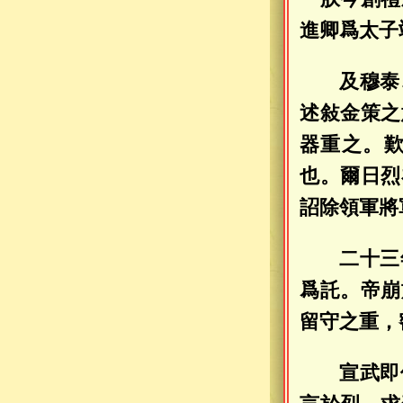
進卿爲太子
及穆泰
述敍金策之
器重之。
也。爾日烈
詔除領軍將
二十三
爲託。帝崩
留守之重，
宣武即