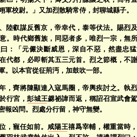
翊軍校尉。」又加烈散騎常侍，封聊城縣子。
、陸叡謀反舊京，帝幸代，泰等伏法。賜烈
意。時代鄉舊族，同惡者多，唯烈一宗，無
歎曰：「元儼決斷威恩，深自不惡，然盡忠猛
在代都，必即斬其五三元首。烈之節概，不
軍。以本官從征荊沔，加鼓吹一部。
年，齊將陳顯達入寇馬圈，帝輿疾討之。執
於行宮，
彭城王
勰祕諱而返，稱詔召宣武會
密報凶問。烈處分行留，神守無變。
位，寵任如前。
咸陽王
禧爲宰輔，權重當時