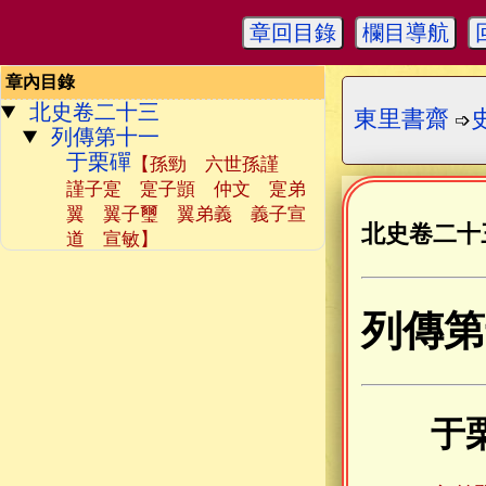
章回目錄
欄目導航
章內目錄
北史卷二十三
東里書齋
➩
列傳第十一
于栗磾
【孫勁 六世孫謹
謹子寔 寔子顗 仲文 寔弟
翼 翼子璽 翼弟義 義子宣
北史卷二十
道 宣敏】
列傳第
于