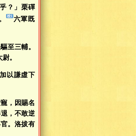
乎？」栗磾
。
六軍既
長驅至三輔。
太尉。
加以謙虛下
愛寵，因賜名
屏退，不敢逆
卒官。洛拔有