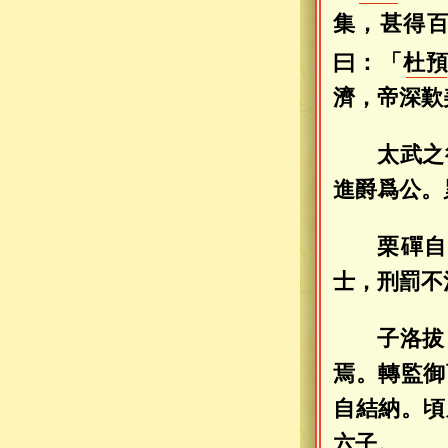
集，甚得
曰：「
杜
濟，帝深歎
太武之
進爵爲公。
栗磾自
士，刑罰不
子洛拔
焉。轉監御
自結納。頃
六子。