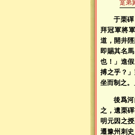
寔弟
于栗磾
拜冠軍將
道，開井陘
即賜其名馬
也！」進假
搏之乎？」
坐而制之。
後爲河
之，遺栗磾
明元因之授
遷
豫州
刺史