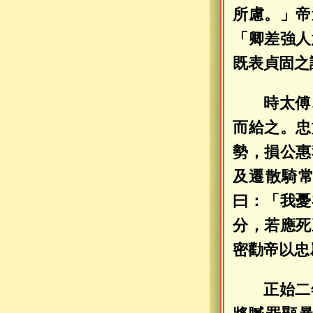
所慮。」帝
「卿差強人
既表貞固之
時太傅
而給之。忠
勢，損公惠
及遷散騎
曰：「我憂
分，若應死
密勸帝以忠
正始二