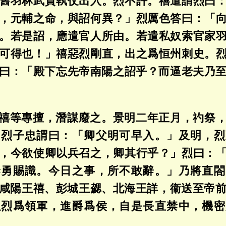
舊羽林武賁執仗出入。烈不許。禧遣謂烈曰
，元輔之命，與詔何異？」烈厲色答曰：「
。若是詔，應遣官人所由。若遣私奴索官家
可得也！」禧惡烈剛直，出之爲恒州刺史。
曰：「殿下忘先帝南陽之詔乎？而逼老夫乃
禧等專擅，潛謀廢之。景明二年正月，礿祭
召烈子忠謂曰：「卿父明可早入。」及明，烈
，今欲使卿以兵召之，卿其行乎？」烈曰：
幹勇賜識。今日之事，所不敢辭。」乃將直閤
咸陽王
禧、
彭城王
勰、北海王詳，衞送至帝
以烈爲領軍，進爵爲侯，自是長直禁中，機密