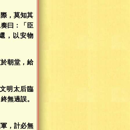
之際，莫知其
忠奏曰：「臣
還，以安物
哀於朝堂，給
文明太后臨
，終無過誤。
。
領軍，計必無