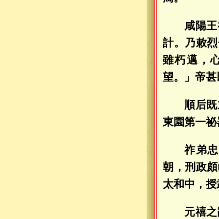
咸陽王
計。乃敕烈
雖朽邁，
望。」帝甚
順后既
東園第一祕
祚弟忠
朝，刑政頗
太和中，授
元禧之