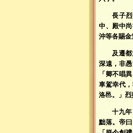
長子烈
中、殿中尚
沖等各賜金
及遷都
深遠，非愚
「卿不唱異
車駕幸代，
洛邑。」烈
十九年
黜落。帝曰
「朕今創禮