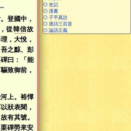
◎ 史記
◎ 漢書
◎ 子平真詮
射。登國中，
◎ 唐詩三百首
，從
韓信
故
◎ 論語正義
修理，大悅，
，吾之黥、彭
栗磾曰：「能
可驅致御前，
壘河上。裕憚
磾以狀表聞，
，故有其號。
，栗磾勞來安