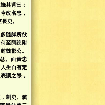
武撫其背曰：
，今改名忠，
空長史。
遇多隨詳所欲
，何至阿諛附
，封魏郡公。
忿。面責忠
「人生自有定
忠表讓之際，
使，刺史、鎮