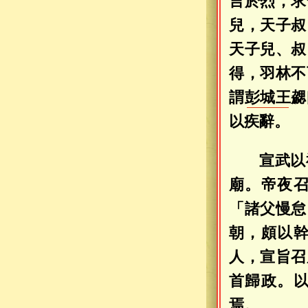
言於烈，求
兒，天子叔
天子兒、叔
得，羽林不
謂
彭城王
勰
以疾辭。
宣武以
廟。帝夜
「諸父慢怠
朝，頗以
人，宣旨召
首歸政。
焉。