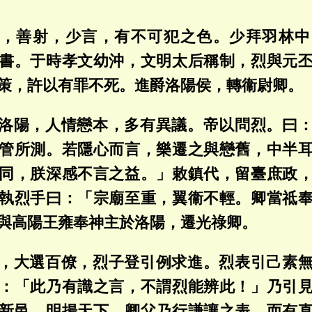
，善射，少言，有不可犯之色。少拜羽林中
書。于時孝文幼沖，文明太后稱制，烈與元
策，許以有罪不死。進爵洛陽侯，轉衞尉卿。
洛陽，人情戀本，多有異議。帝以問烈。曰
管所測。若隱心而言，樂遷之與戀舊，中半
同，朕深感不言之益。」敕鎮代，留臺庶政
執烈手曰：「宗廟至重，翼衞不輕。卿當祗
與高陽王雍奉神主於洛陽，遷光祿卿。
，大選百僚，烈子登引例求進。烈表引己素
：「此乃有識之言，不謂烈能辨此！」乃引
新邑，明揚天下，卿父乃行謙讓之表，而有