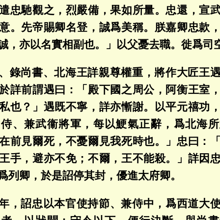
遣忠馳觀之，烈嚴備，果如所量。忠還，宣
意。先帝賜卿名登，誠爲美稱。朕嘉卿忠款
誠，亦以名實相副也。」以父憂去職。徙爲司
、錄尚書、北海王詳親尊權重，將作大匠王
於詳前謂遇曰：「殿下國之周公，阿衡王室
私也？」遇既不寧，詳亦慚謝。以平元禧功
常侍、兼武衞將軍，每以鯁氣正辭，爲北海所
在前見爾死，不憂爾見我死時也。」忠曰：
王手，避亦不免；不爾，王不能殺。」詳因
爲列卿，於是詔停其封，優進太府卿。
年，詔忠以本官使持節、兼侍中，爲西道大