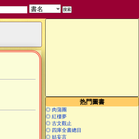
热門圖書
◎ 肉蒲團
◎ 紅樓夢
◎ 古文觀止
◎ 四庫全書總目
◎ 姑妄言