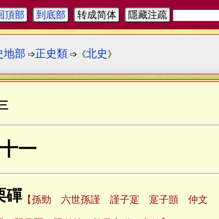
回頂部
到底部
转成简体
隱藏注疏
史地部
正史類
北史
➩
➩《
》
三
十一
栗磾
【孫勁 六世孫謹 謹子寔 寔子顗 仲文