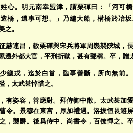
百姓心。明元南幸盟津，謂栗磾曰：「河可橋
預
造橋，遺事可想。」乃編大船，構橋於冶坂
美之。
征赫連昌，敕栗磾與宋兵將軍周幾襲陝城，
累遷外都大官，平刑折獄，甚有聲稱。卒，贈
少總戎，迄於白首，臨事善斷，所向無前。
濫，太武甚悼惜之。
，有姿容，善應對。拜侍御中散。太武甚加
曹令。景穆在東宮，厚加禮遇。洛拔恒畏避
之，襲爵。後爲侍中、尚書令，百僚憚之。