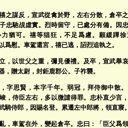
禧之謀反，宣武從禽於野，左右分散，倉卒
子忠馳覘虛實。烈時留守，已處分有備。因
心力猶可。禧等猖狂，不足爲慮。願緩蹕徐
以爲慰。車駕還宮，禧已逃，詔烈追執之。
立，以世父之重，彌見優禮。及卒，宣武舉
器，贈太尉，封鉅鹿郡公。子祚襲。
，字思賢，本字千年。弱冠，拜侍御中散。
峻，侍臣左右，多以微譴得罪。忠朴直少言
武騎侍郎，因賜名登。累遷左中郎將，領直寢
亂，車駕在外，變起倉卒。忠曰：「臣父爲