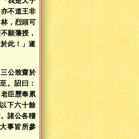
：「我是天子
向亦不道王非
羽林，烈頭可
烈不願藩授，
至於此！」遂
，三公致齋於
至。詔曰：
「老臣歷奉累
以下六十餘
前。諸公各稽
大事皆所參