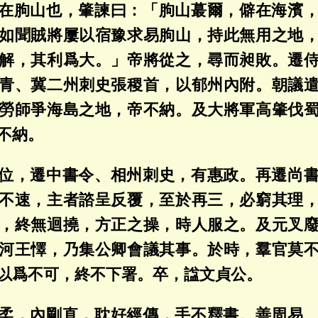
在朐山也，肇諫曰：「朐山蕞爾，僻在海濱
如聞賊將屢以宿豫求易朐山，持此無用之地
解，其利爲大。」帝將從之，尋而昶敗。遷
青、冀二州刺史張稷首，以郁州內附。朝議
勞師爭海島之地，帝不納。及大將軍高肇伐
不納。
位，遷中書令、相州刺史，有惠政。再遷尚
不速，主者諮呈反覆，至於再三，必窮其理
，終無迴撓，方正之操，時人服之。及元叉
河王懌，乃集公卿會議其事。於時，羣官莫
以爲不可，終不下署。卒，諡文貞公。
柔，內剛直，耽好經傳，手不釋書。善周易