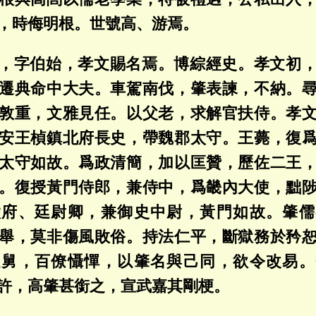
，時侮明根。世號高、游焉。
，字伯始，孝文賜名焉。博綜經史。孝文初
遷典命中大夫。車駕南伐，肇表諫，不納。
敦重，文雅見任。以父老，求解官扶侍。孝
安王楨鎮北府長史，帶魏郡太守。王薨，復
太守如故。爲政清簡，加以匡贊，歷佐二王
。復授黃門侍郎，兼侍中，爲畿內大使，黜
太府、廷尉卿，兼御史中尉，黃門如故。肇儒
舉，莫非傷風敗俗。持法仁平，斷獄務於矜
之舅，百僚懾憚，以肇名與己同，欲令改易。
許，高肇甚銜之，宣武嘉其剛梗。