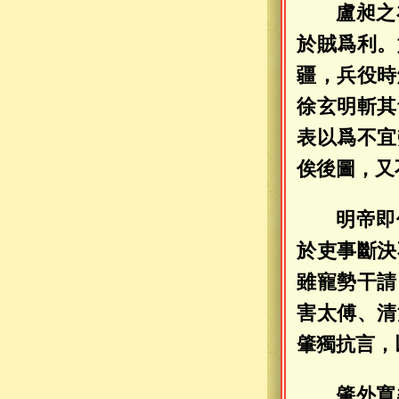
盧昶之
於賊爲利。
疆，兵役時
徐玄明斬其
表以爲不宜
俟後圖，又
明帝即
於吏事斷決
雖寵勢干請
害太傅、清
肇獨抗言，
肇外寬