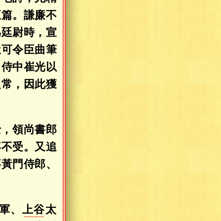
五篇。謙廉不
爲廷尉時，宣
豈可令臣曲筆
自侍中崔光以
之常，因此獲
士，領尚書郎
卒不受。又追
事黃門侍郎、
軍、
上谷
太