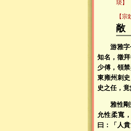
琰】
【宗
敞
游雅字
知名，徵拜
少傅，領禁
東雍州刺史
史之任，竟
雅性剛
允性柔寬
曰：「人貴