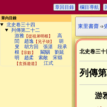
章回目錄
欄目導航
章內目錄
北史卷三十四
東里書齋
➩
列傳第二十二
游雅
高
【從祖弟明根】
閭 趙逸
胡
【兄子琰】
叟 胡方回 張湛 段承
北史卷三十
根
闞駰 劉延
【宗欽】
明 趙柔 索敞 宋繇
江式
【玄孫遊道】
列傳第
游