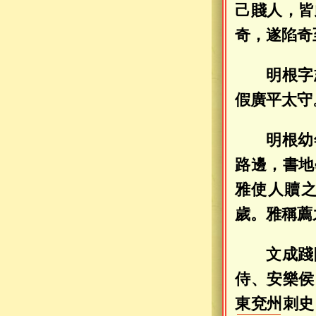
己賤人，皆
奇，遂陷奇
明根字
假廣平太守
明根幼
路邊，書地
雅使人贖
歲。雅稱薦
文成踐
侍、安樂侯
東兗州
刺史