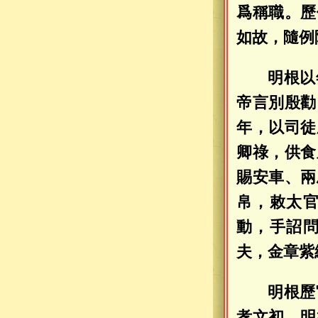
爲稱職。歷
如故，隨例
明根以
帝言別殷勸
年，以司徒
卿祿，供食
賜安車、兩
帛，敕太
動，手詔
夫，金章紫
明根歷
孝文初，明