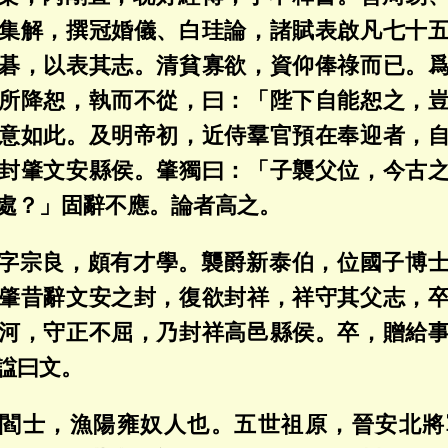
集解，撰冠婚儀、白珪論，諸賦表啟凡七十
碁，以表其志。清貧寡欲，資仰俸祿而已。
所降恕，執而不從，曰：「陛下自能恕之，
意如此。及明帝初，近侍羣官預在奉迎者，
封肇文安縣侯。肇獨曰：「子襲父位，今古
處？」固辭不應。論者高之。
字宗良，頗有才學。襲爵新泰伯，位國子博
肇昔辭文安之封，復欲封祥，祥守其父志，
河，守正不屈，乃封祥高邑縣侯。卒，贈給
諡曰文。
閻士，漁陽雍奴人也。五世祖原，晉安北將