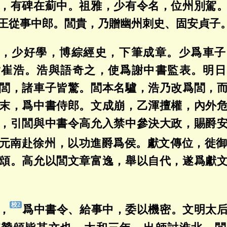
，有碑在薊中。祖雅，少有令名，位州別駕
王從事中郎。閭貴，乃贈幽州刺史、固安貞子
，少好學，博綜經史，下筆成章。少爲車子
詣崔浩。浩與語奇之，使爲謝中書監表。明日
閭，諸車子皆驚。閭本名驢，浩乃改爲閭，
末，爲中書侍郎。文成崩，乙渾擅權，內外
，引閭與中書令高允入禁中參決大政，賜爵
元南赴徐州，以功進爵爲侯。獻文傳位，徙
頌。高允以閭文章富逸，舉以自代，遂爲獻
，
爲中書令、給事中，委以機密。文明太