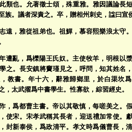
此類也。允著徵士頌，殊重雅。雅因議論長
至族。議者深責之。卒，贈相州刺史，諡曰宣
志遠，雅從祖弟也。祖鱓，慕容熙樂浪太守
。
年遭亂，爲櫟陽王氏奴。主使牧羊，明根以
學之。長安鎮將竇瑾見之，呼問，知其姓名
之，教書。年十六，辭雅歸鄉里，於白渠坎爲
之，太武擢爲中書學生。性寡欲，綜習經史。
阼，爲都曹主書。帝以其敬慎，每嗟美之。
，使宋。宋孝武稱其長者，迎送禮加常使。
，封新泰侯，爲政清平。孝文時爲儀曹長，