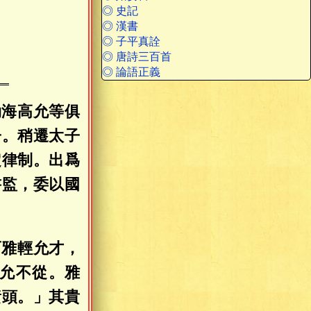
◎ 史記
◎ 漢書
◎ 子平真詮
◎ 唐詩三百首
◎ 論語正義
勃海高允等俱
子。稍遷太子
定律制。出爲
書監，委以國
而雅輕允才，
允不從。雅
黃頭。」其貴