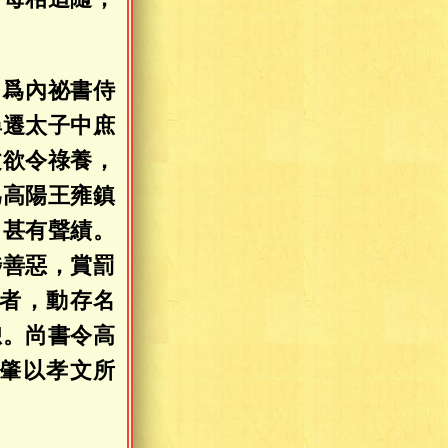
，爲內祕書侍
尋遷太子中庶
文欲令祿養，
爲高陽王雍鎮
，甚有聲績。
陟善惡，賞罰
者，動存名
恕。尚書令高
肇以孝文所