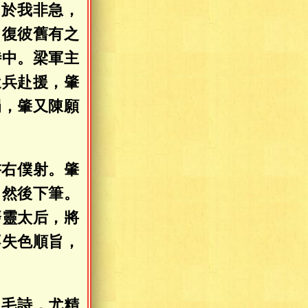
，於我非急，
，復彼舊有之
侍中。梁軍主
遣兵赴援，肇
蜀，肇又陳願
書右僕射。肇
，然後下筆。
廢靈太后，將
不失色順旨，
、毛詩，尤精