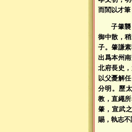
而閭以才筆
子肇襲
御中散，稍
子。肇謙素
出爲本州南
北府長史，
以父憂解任
分明。歷
教，直繩所
肇，宣武
賜，執志不