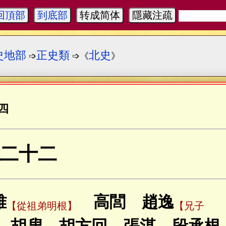
回頂部
到底部
转成简体
隱藏注疏
史地部
正史類
北史
➩
➩《
》
四
二十二
雅
高閭 趙逸
【從祖弟明根】
【兄子