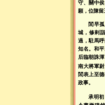
守、關中侯
願，位陳留
閭早孤
城，修剌
過，駐馬呼
知名。和平
后臨朝誅渾
南大將軍尉
閭表上至德
政事。
承明初