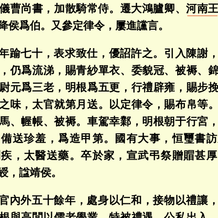
儀曹尚書，加散騎常侍。遷大鴻臚卿、
河南
降侯爲伯。又參定律令，屢進讜言。
年踰七十，表求致仕，優詔許之。引入陳謝
，仍爲流涕，賜青紗單衣、委貌冠、被褥、
尉元爲三老，明根爲五更，行禮辟雍，賜步
之味，太官就第月送。以定律令，賜布帛等
馬、幄帳、被褥。車駕幸鄴，明根朝于行宮
官備送珍羞，爲造甲第。國有大事，恒璽書訪
問疾，太醫送藥。卒於家，宣武弔祭贈賵甚厚
綬，諡靖侯。
官內外五十餘年，處身以仁和，接物以禮讓
根與高閭以儒老學業，特被禮遇，公私出入