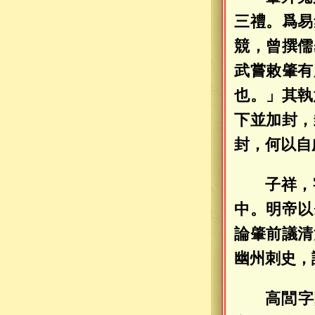
三禮。爲易
競，曾撰儒
武嘗敕肇有
也。」其執
下並加封，
封，何以自
子祥，
中。明帝以
論肇前議清
幽州刺史，
高閭字