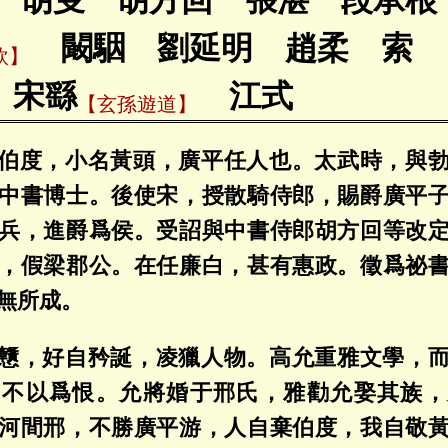
胡叟 胡方回 張湛 段承根
闞駰 劉延明 趙柔 索
欽】
 宋繇
江式
【玄孫遊道】
伯度，小名黃頭，廣平任人也。太武時，與
中書博士。後使宋，授散騎侍郎，賜爵廣平
兵，進爵爲侯。受詔與中書侍郎胡方回等改
，假梁郡公。在任廉白，甚有惠政。徵爲祕
無所成。
戇，好自矜誕，凌獵人物。高允重雅文學，
，不以爲恨。允將婚于邢氏，雅勸允娶其族，
河間邢，不勝廣平游，人自棄伯度，我自敬