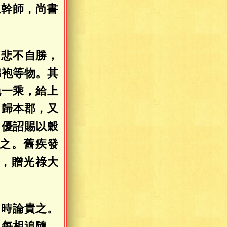
王
幹師，尚書
，悲不自勝，
錦袍等物。其
挽一乘，給上
。歸本郡，又
，優詔賜以穀
之。舊疾發
，贈光祿大
，時論貴之。
，每相追隨，