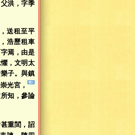
。父洪，字季
。
，送租至平
，浩歷租車
而字焉，由是
危懼，文明太
安樂子。與鎮
御崇光宮，
文所知，參論
后甚重閭，詔