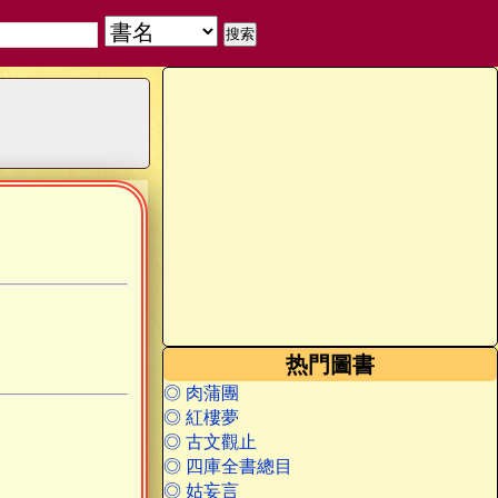
热門圖書
◎ 肉蒲團
◎ 紅樓夢
◎ 古文觀止
◎ 四庫全書總目
◎ 姑妄言