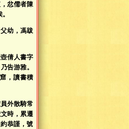
短，忿儒者陳
侯。
。父幼，馮跋
漿壺倩人書字
，乃告游雅。
窟，讀書積
假員外散騎常
獻文時，累遷
清約恭謹，號