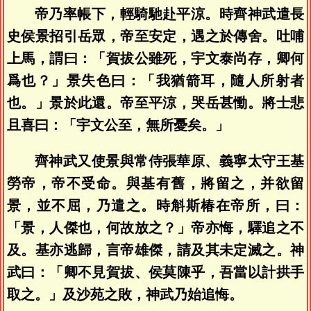
帝乃率帳下，輕騎馳赴平涼。時齊神武遣長
史侯景招引岳眾，帝至安定，遇之於傳舍。吐哺
上馬，謂曰：「賀拔公雖死，宇文泰尚存，卿何
爲也？」景失色曰：「我猶箭耳，隨人所射者
也。」景於此還。帝至平涼，哭岳甚慟。將士悲
且喜曰：「宇文公至，無所憂矣。」
齊神武又使景與常侍張華原、義寧太守王基
勞帝，帝不受命。與基有舊，將留之，并欲留
景，並不屈，乃遣之。時斛斯椿在帝所，曰：
「景，人傑也，何故放之？」帝亦悔，驛追之不
及。基亦逃歸，言帝雄傑，請及其未定滅之。神
武曰：「卿不見賀拔、侯莫陳乎，吾當以計拱手
取之。」及沙苑之敗，神武乃始追悔。