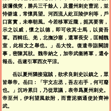
拔彌俄突，勝兵三千餘人，及靈州刺史曹泥，並
恃僻遠，常懷異望。河西流人紇豆陵伊利等，戶
口富實，未奉朝風。今若移軍近隴，扼其要害，
示之以威，懷之以德，即可收其士馬，以資吾
軍。西輯氐、羌，北撫沙塞，還軍長安，匡輔魏
室，此桓文之舉也。」岳大悅。復遣帝詣闕請
事，密陳其狀。魏帝納之，加帝武衞將軍，還令
報岳。岳遂引軍西次平涼。
岳以夏州隣接寇賊，欲求良刺史以鎮之，眾
皆舉帝。岳曰：「宇文左丞，吾左右手，何可廢
也。」沉吟累日，乃從眾議，表帝爲夏州刺史。
帝至州，伊利望風款附，而曹泥猶通使於齊神
武。