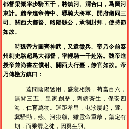
都督梁禦率步騎五千，將鎮河、渭合口，爲圖河
東計。魏帝進帝侍中、驃騎大將軍、開府儀同三
司、關西大都督、略陽縣公，承制封拜，使持節
如故。
時魏帝方圖齊神武，又遣徵兵。帝乃令前秦
州刺史駱超爲大都督，率輕騎一千赴洛。魏帝進
授帝兼尚書左僕射、關西大行臺，餘官如故。帝
乃傳檄方鎮曰：
蓋聞陰陽遞用，盛衰相襲，苟當百六，
無聞三五。皇家創歷，陶鑄蒼生，保安四
海，仁育萬物。運距孝昌，屯沴屢起，隴、
冀騷動，燕、河狼顧。雖靈命重啟，蕩定有
期，而乘釁之徒，因翼生羽。