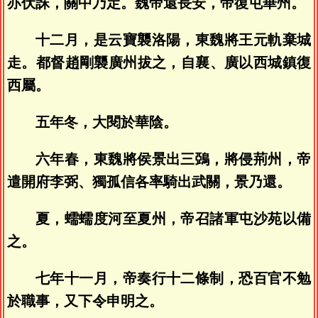
亦伏誅，關中乃定。魏帝還長安，帝復屯華州。
十二月，是云寶襲洛陽，東魏將王元軌棄城
走。都督趙剛襲廣州拔之，自襄、廣以西城鎮復
西屬。
五年冬，大閱於華陰。
六年春，東魏將侯景出三鵶，將侵荊州，帝
遣開府李弼、獨孤信各率騎出武關，景乃還。
夏，蠕蠕度河至夏州，帝召諸軍屯沙苑以備
之。
七年十一月，帝奏行十二條制，恐百官不勉
於職事，又下令申明之。