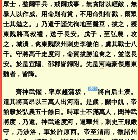
眾士，整爾甲兵，戒爾戎事，無貪財以輕敵，無
暴人以作威。用命則有賞，不用命則有戮，爾眾
士其勉之。」乃遣于謹先徇地至盤豆，拔之，獲
東魏將高叔禮，送于長安。戊子，至弘農，攻
之，城潰，禽東魏陝州刺史李徽伯，虜其戰士八
千。守將高千走度河，命賀拔勝追禽之，並送長
安。於是宜陽、邵郡皆歸附。先是
河
南豪傑應東
魏者，皆降。
齊神武懼，率眾趨蒲坂，
將自后土濟。
遣其將高昂以三萬人出
河
南。是歲，關中飢，帝
館穀於弘農五十餘日。時軍士不滿萬人，聞神武
將度，乃還。神武遂度河，逼華州，刺史王羆嚴
守，乃涉洛，軍於許原西。帝至渭南，徵諸州