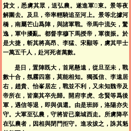
貸文，悉虜其眾，送弘農。遂進軍𤄊東。景等夜
解圍去。及旦，帝率輕騎追至河上。景等北據河
橋，南屬芒山爲陣，與諸軍戰。帝馬中流矢，驚
逸，軍中擾亂。都督李穆下馬授帝，軍復振。於
是大捷，斬其將高昂、李猛、宋顯等，虜其甲士
一萬五千人，赴河死者萬數。
是日，置陣既大，首尾懸遠，從旦至未，戰
數十合，氛霧四塞，莫能相知。獨孤信、李遠居
右，趙貴、怡峯居左，戰並不利，又未知魏帝及
帝所在，皆棄其卒先歸。開府李虎、念賢等爲後
軍，遇信等退，即與俱還。由是班師，洛陽亦失
守。大軍至弘農，守將皆已棄城西走。所虜降卒
在弘農者，因相與閉門拒守。進攻拔之，誅其魁