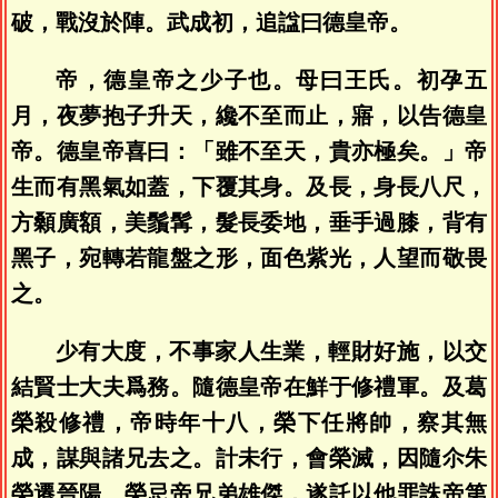
破，戰沒於陣。武成初，追諡曰德皇帝。
帝，德皇帝之少子也。母曰王氏。初孕五
月，夜夢抱子升天，纔不至而止，寤，以告德皇
帝。德皇帝喜曰：「雖不至天，貴亦極矣。」帝
生而有黑氣如蓋，下覆其身。及長，身長八尺，
方顙廣額，美鬚髯，髮長委地，垂手過膝，背有
黑子，宛轉若龍盤之形，面色紫光，人望而敬畏
之。
少有大度，不事家人生業，輕財好施，以交
結賢士大夫爲務。隨德皇帝在鮮于修禮軍。及葛
榮殺修禮，帝時年十八，榮下任將帥，察其無
成，謀與諸兄去之。計未行，會榮滅，因隨尒朱
榮遷晉陽。榮忌帝兄弟雄傑，遂託以他罪誅帝第