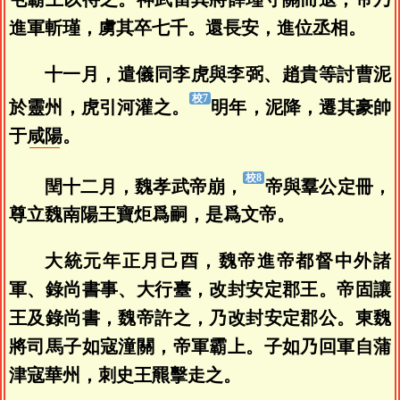
進軍斬瑾，虜其卒七千。還長安，進位丞相。
十一月，遣儀同李虎與李弼、趙貴等討曹泥
於靈州，虎引河灌之。
明年，泥降，遷其豪帥
于
咸陽
。
閏十二月，魏孝武帝崩，
帝與羣公定冊，
尊立魏南陽王寶炬爲嗣，是爲文帝。
大統元年正月己酉，魏帝進帝都督中外諸
軍、錄尚書事、大行臺，改封安定郡王。帝固讓
王及錄尚書，魏帝許之，乃改封安定郡公。東魏
將司馬子如寇潼關，帝軍霸上。子如乃回軍自蒲
津寇華州，刺史王羆擊走之。