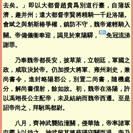
去矣。」即以大都督趙貴爲別道行臺，自蒲坂
濟，趣并州；遣大都督李賢將精騎一千赴洛陽。
會斌之與斛斯椿爭權，鎮防不守，魏帝遂輕騎入
關。帝備儀衞奉迎，謁見於東陽驛，
免冠流涕
謝罪。
乃奉魏帝都長安，披草萊，立朝廷，軍國之
政，咸取決於帝。仍加授大將軍、雍州刺史，兼
尚書令，進封略陽郡公，別置二尚書，隨機處
分，解尚書僕射，餘如故。初，魏帝在洛陽，許
以馮翊長公主配帝，未及結納而魏帝西遷。至是
詔帝尚之，拜駙馬都尉。
八月，齊神武襲陷潼關，侵華陰，帝率諸軍
屯霸上以待之。神武留其將薛瑾守關而退，帝乃