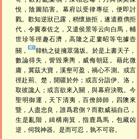
悅，陰圖陷害。幕府以受律專征，便即討
戮。歡知逆狀已露，稍懷旅拒，遂遣蔡儁拒
代，令竇泰佐之，又遣侯景等云向白馬，輔
世珍等徑趣石濟，高隆之疋婁昭等屯據壺
關，
韓軌之徒擁眾蒲坂。於是上書天子，
數論得失，訾毀乘輿，威侮朝廷。藉此微
庸，冀茲大寶，溪壑可盈，禍心不測。或言
徑赴荊、楚，開疆於外；或言分詣伊、洛，
取彼讒人；或言欲來入關，與幕府決戰。今
聖明御運，天下清夷，百僚師師，四隩來
暨，人盡忠良，誰爲君側？而歡威福自己，
生是亂階，緝構南箕，指鹿爲馬，包藏凶
逆，伺我神器。是而可忍，孰不可容。