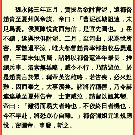
魏永熙三年正月，賀拔岳欲討曹泥，遣都督
趙貴至夏州與帝謀。帝曰：「曹泥孤城阻遠，未
足爲憂。侯莫陳悅貪而無信，是宜先圖也。」岳
不聽，遂與悅俱討泥。二月，至河曲，果爲悅所
害。眾散還平涼，唯大都督趙貴率部曲收岳屍還
營。三軍未知所屬，諸將以都督寇洛年最長，推
總兵事。洛素無雄略，威令不行，乃請避位。於
是趙貴言於眾，稱帝英姿雄略，若告喪，必來赴
難，因而奉之，大事濟矣。諸將皆稱善，乃令赫
連達馳至夏州告帝。士吏咸泣，請留以觀其變。
帝曰：「難得而易失者時也，不俟終日者機也，
今不早赴，將恐眾心自離。」都督彌姐元進規應
悅，密圖帝。事發，斬之。