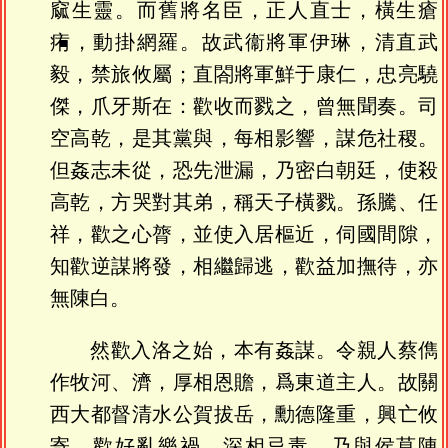
窳生靈。而舊將名臣，正人直士，橫生瘡
痏，動掛網羅。故武衞將軍伊琳，清直武
毅，禁旅攸屬；直閤將軍鮮于康仁，忠亮驍
傑，爪牙斯在：歡收而戮之，曾無聞奏。司
空高乾，是其黨與，每相影響，謀危社稷。
但姦志未從，恐先泄漏，乃密白朝廷，使殺
高乾，方哭對其弟，稱天子橫戮。孫騰、任
祥，歡之心膂，並使入居樞近，伺國間隙，
知歡逆謀將發，相繼歸逃，歡益加撫待，亦
無陳白。
然歡入洛之始，本有姦謀。令親人蔡儁
作牧河、濟，厚相恩贍，爲東道主人。故關
西大都督清水公賀拔岳，勳德隆重，興亡攸
寄，歡好亂樂禍，深相忌毒，乃與侯莫陳