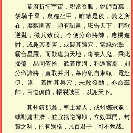
幕府折衝宇宙，親當受脤，銳師百萬，
彀騎千羣，裹糧坐甲，唯敵是俟，義之所
在，糜軀匪吝。頻有詔書，班告天下，稱歡
逆亂，徵兵致伐。今便分命將帥，應機進
討，或趣其要害，或襲其窟穴，電繞蛇擊，
霧合星羅。而歡違負天地，毒被人鬼，乘此
掃蕩，易同俯拾。歡若度河，稍逼宮廟，則
分命諸將，直取并州，幕府躬自東轅，電赴
伊、洛。若固其巢穴，未敢發動，亦命羣
帥，百道俱前，轘裂賊臣，以謝天下。
其州鎮郡縣，率土黎人，或州鄉冠冕，
或勳庸世濟，並宜捨逆歸順，立効軍門。封
賞之科，已有別格，凡百君子，可不勉哉。