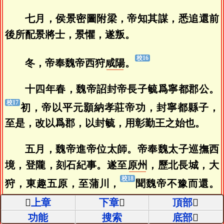
七月，侯景密圖附梁，帝知其謀，悉追還前
後所配景將士，景懼，遂叛。
冬，帝奉魏帝西狩
咸陽
。
十四年春，魏帝詔封帝長子毓爲寧都郡公。
初，帝以平元顥納孝莊帝功，封寧都縣子，
至是，改以爲郡，以封毓，用彰勤王之始也。
五月，魏帝進帝位太師。帝奉魏太子巡撫西
境，登隴，刻石紀事。遂至
原州
，歷北長城，大
狩，東趣五原，至蒲川，
聞魏帝不豫而還。
及至，魏帝疾已愈，乃還華州。
上章
下章
頂部
功能
搜索
底部