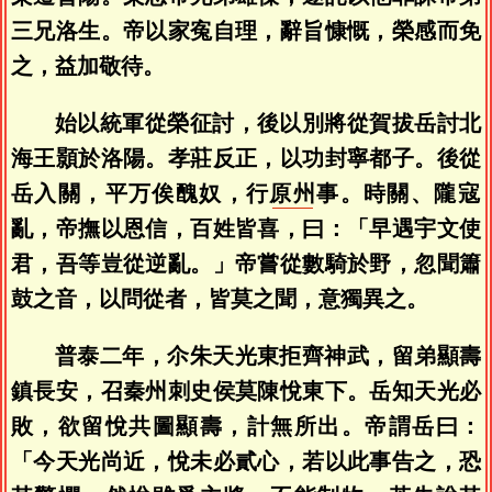
三兄洛生。帝以家寃自理，辭旨慷慨，榮感而免
之，益加敬待。
始以統軍從榮征討，後以別將從賀拔岳討北
海王顥於洛陽。孝莊反正，以功封寧都子。後從
岳入關，平万俟醜奴，行
原州
事。時關、隴寇
亂，帝撫以恩信，百姓皆喜，曰：「早遇宇文使
君，吾等豈從逆亂。」帝嘗從數騎於野，忽聞簫
鼓之音，以問從者，皆莫之聞，意獨異之。
普泰二年，尒朱天光東拒齊神武，留弟顯壽
鎮長安，召秦州刺史侯莫陳悅東下。岳知天光必
敗，欲留悅共圖顯壽，計無所出。帝謂岳曰：
「今天光尚近，悅未必貳心，若以此事告之，恐