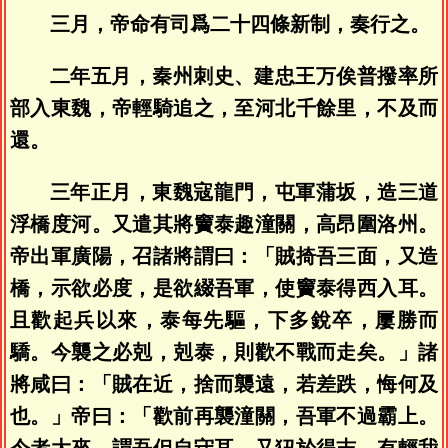
三月，帝命有司爲二十四條新制，奏行之。
二年五月，秦州刺史、建忠王万俟普撥率所
部入東魏，帝輕騎追之，至河北千餘里，不及而
還。
三年正月，東魏寇龍門，屯軍蒲坂，造三道
浮橋度河。又遣其將竇泰趣潼關，高昂圍洛州。
帝出軍廣陽，召諸將謂曰：「賊掎吾三面，又造
橋，示欲必度，是欲綴吾軍，使竇泰得西入耳。
且歡起兵以來，泰每先驅，下多銳卒，屢勝而
驕。今襲之必剋，剋泰，則歡不戰而走矣。」諸
將咸曰：「賊在近，捨而襲遠，若差跌，悔何及
也。」帝曰：「歡前再襲潼關，吾軍不過霸上。