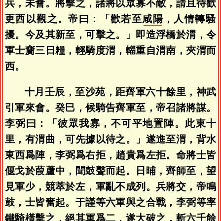
兵，未會。將擊之，諸將以眾寡不敵，請且待歡
更西以觀之。帝曰：「歡若至
咸陽
，人情轉騷
擾。今及其新至，可擊之。」即造浮橋於渭，令
軍士齎三日糧，輕騎度渭，輜重自渭南，夾渭而
西。
十月壬辰，至沙苑，距齊軍六十餘里，神武
引軍來會。癸巳，候騎告齊軍至，帝召諸將謀。
李弼曰：「彼眾我寡，不可平地置陣。此東十
里，有渭曲，可先據以待之。」遂進至渭，背水
東西爲陣，李弼爲右拒，趙貴爲左拒。命將士皆
偃戈於葭蘆中，聞鼓聲而起。日晡，齊師至，望
見軍少，競萃於左，軍亂不成列。兵將交，帝鳴
鼓，士皆奮起。于謹等六軍與之合戰，李弼等率
鐵騎橫擊之，絕其軍爲二，遂大破之，斬六千餘