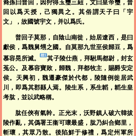
裔孫曰普回，因狩得玉璽三紐，文曰皇帝璽，普
回以爲天授，己獨異之。其俗謂天子曰「宇
文」，故國號宇文，并以爲氏。
普回子莫那，自陰山南徙，始居遼西，是曰
獻侯，爲魏舅甥之國。自莫那九世至侯歸豆，爲
慕容晃所滅。
其子陵仕燕，拜駙馬都尉，封玄
菟公。及慕容寶敗，歸魏，拜都牧主，賜爵安定
侯。天興初，魏遷豪傑於代都，陵隨例徙居武
川，即爲其郡縣人焉。陵生系，系生韜，韜生皇
考肱，並以武略稱。
肱任俠有氣幹。正光末，沃野鎮人破六韓拔
陵作亂，其僞署王衞可瓌最盛，肱乃糾合鄉里，
斬瓌，其眾乃散。後陷鮮于修禮，爲定州軍所