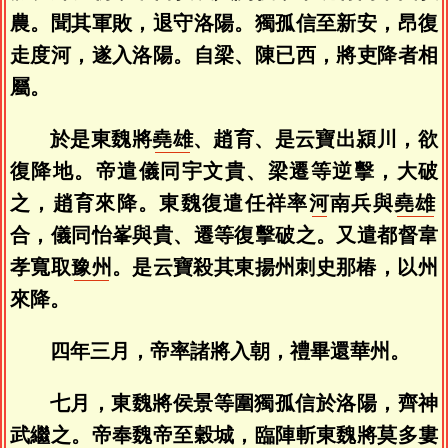
農。聞其軍敗，退守洛陽。獨孤信至新安，昂復
走度河，遂入洛陽。自梁、陳已西，將吏降者相
屬。
於是東魏將
堯雄
、趙育、是云寶出潁川，欲
復降地。帝遣儀同宇文貴、梁遷等逆擊，大破
之，趙育來降。東魏復遣任祥率
河
南兵與
堯雄
合，儀同怡峯與貴、遷等復擊破之。又遣都督韋
孝寬取
豫州
。是云寶殺其東揚州刺史那椿，以州
來降。
四年三月，帝率諸將入朝，禮畢還華州。
七月，東魏將侯景等圍獨孤信於洛陽，齊神
武繼之。帝奉魏帝至穀城，臨陣斬東魏將莫多婁