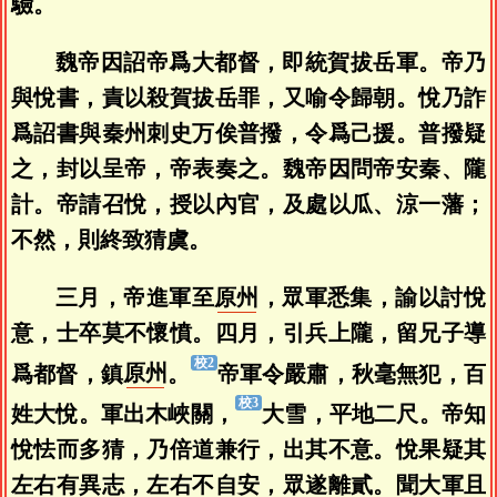
驗。
魏帝因詔帝爲大都督，即統賀拔岳軍。帝乃
與悅書，責以殺賀拔岳罪，又喻令歸朝。悅乃詐
爲詔書與秦州刺史万俟普撥，令爲己援。普撥疑
之，封以呈帝，帝表奏之。魏帝因問帝安秦、隴
計。帝請召悅，授以內官，及處以瓜、涼一藩；
不然，則終致猜虞。
三月，帝進軍至
原州
，眾軍悉集，諭以討悅
意，士卒莫不懷憤。四月，引兵上隴，留兄子導
爲都督，鎮
原州
。
帝軍令嚴肅，秋毫無犯，百
姓大悅。軍出木峽關，
大雪，平地二尺。帝知
悅怯而多猜，乃倍道兼行，出其不意。悅果疑其
左右有異志，左右不自安，眾遂離貳。聞大軍且