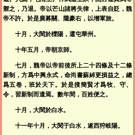
禦之，乃退。帝以芒山諸將失律，上表自貶，魏
帝不許。於是廣募關、隴豪右，以增軍旅。
十月，大閱於櫟陽，還屯華州。
十年五月，帝朝京師。
七月，魏帝以帝前後所上二十四條及十二條
新制，方爲中興永式，命尚書蘇綽更損益之，總
爲五卷，班於天下。於是搜簡賢才爲牧、守、
令，習新制而遣焉。數年間，百姓便之。
十月，大閱於白水。
十一年十月，大閱于白水，遂西狩岐陽。