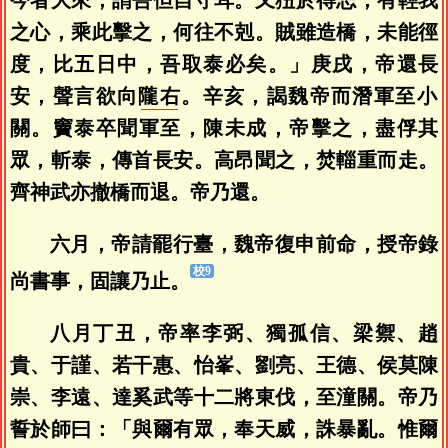
今者大來，謂吾但自守耳。又狃於得志，有輕我
之心，乘此擊之，何往不剋。賊雖造橋，未能徑
度，比五日中，吾取泰必矣。」庚戌，帝還長
安，聲言欲向
隴右
。辛亥，謁魏帝而潛軍至小
關。竇泰卒聞軍至，陳未成，帝擊之，盡俘其
眾，斬泰，傳首長安。高昂聞之，焚輜重而走。
齊神武亦撤橋而退。帝乃還。
六月，帝請罷行臺，魏帝復申前命，授帝錄
尚書事，固讓乃止。
八月丁丑，帝率李弼、獨孤信、梁禦、趙
貴、于謹、若干惠、怡峯、劉亮、王德、侯莫陳
崇、李遠、達奚武等十二將東伐，至潼關。帝乃
誓於師曰：「與爾有眾，奉天威，誅暴亂。惟爾