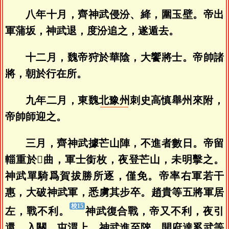
八年十月，齊神武侵汾、絳，圍玉壁。帝出
軍蒲坂，神武退，度汾追之，遂遁去。
十二月，魏帝狩於華陰，大饗將士。帝帥諸
將，朝於行在所。
九年二月，東魏
北豫州
刺史高慎舉州來附，
帝帥師迎之。
三月，齊神武據芒山陣，不進者數日。帝留
輜重於𤄊曲，軍士銜枚，夜登芒山，未明擊之。
神武單騎爲賀拔勝所逐，僅免。帝率右軍若干
惠，大破神武軍，悉虜其步卒。趙貴等五將軍居
左，戰不利。
神武復合戰，帝又不利，夜引
還。入關，屯渭上。神武進至陝，開府達奚武等