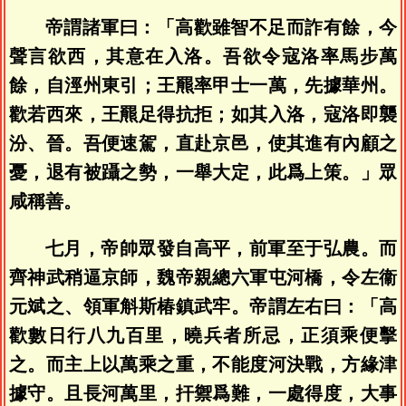
帝謂諸軍曰：「高歡雖智不足而詐有餘，今
聲言欲西，其意在入洛。吾欲令寇洛率馬步萬
餘，自涇州東引；王羆率甲士一萬，先據華州。
歡若西來，王羆足得抗拒；如其入洛，寇洛即襲
汾、晉。吾便速駕，直赴京邑，使其進有內顧之
憂，退有被躡之勢，一舉大定，此爲上策。」眾
咸稱善。
七月，帝帥眾發自高平，前軍至于弘農。而
齊神武稍逼京師，魏帝親總六軍屯河橋，令左衞
元斌之、領軍斛斯椿鎮武牢。帝謂左右曰：「高
歡數日行八九百里，曉兵者所忌，正須乘便擊
之。而主上以萬乘之重，不能度河決戰，方緣津
據守。且長河萬里，扞禦爲難，一處得度，大事