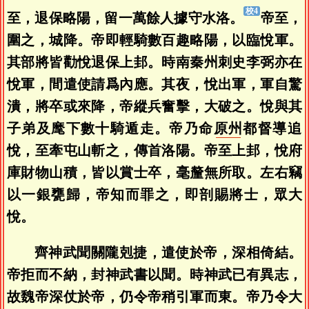
至，退保略陽，留一萬餘人據守水洛。
帝至，
圍之，城降。帝即輕騎數百趣略陽，以臨悅軍。
其部將皆勸悅退保上邽。時南秦州刺史李弼亦在
悅軍，間遣使請爲內應。其夜，悅出軍，軍自驚
潰，將卒或來降，帝縱兵奮擊，大破之。悅與其
子弟及麾下數十騎遁走。帝乃命
原州
都督導追
悅，至牽屯山斬之，傳首洛陽。帝至上邽，悅府
庫財物山積，皆以賞士卒，毫釐無所取。左右竊
以一銀甕歸，帝知而罪之，即剖賜將士，眾大
悅。
齊神武聞關隴剋捷，遣使於帝，深相倚結。
帝拒而不納，封神武書以聞。時神武已有異志，
故魏帝深仗於帝，仍令帝稍引軍而東。帝乃令大