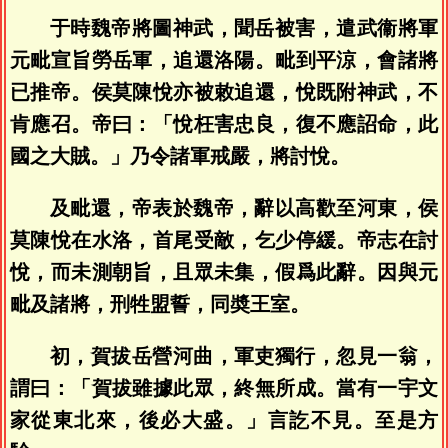
于時魏帝將圖神武，聞岳被害，遣武衞將軍
元毗宣旨勞岳軍，追還洛陽。毗到平涼，會諸將
已推帝。侯莫陳悅亦被敕追還，悅既附神武，不
肯應召。帝曰：「悅枉害忠良，復不應詔命，此
國之大賊。」乃令諸軍戒嚴，將討悅。
及毗還，帝表於魏帝，辭以高歡至河東，侯
莫陳悅在水洛，首尾受敵，乞少停緩。帝志在討
悅，而未測朝旨，且眾未集，假爲此辭。因與元
毗及諸將，刑牲盟誓，同奬王室。
初，賀拔岳營河曲，軍吏獨行，忽見一翁，
謂曰：「賀拔雖據此眾，終無所成。當有一宇文
家從東北來，後必大盛。」言訖不見。至是方