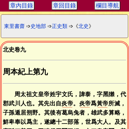
章內目錄
章回目錄
欄目導航
東里書齋
➩
史地部
➩
正史類
➩《
北史
》
北史卷九
周本紀上第九
周太祖文皇帝姓宇文氏，諱泰，字黑獺，代
郡武川人也。其先出自
炎帝
。
炎帝
爲
黃帝
所滅，
子孫遁居朔野。其後有葛烏兔者，雄武多算略，
鮮卑奉以爲主，遂總十二部落，世爲大人。及其