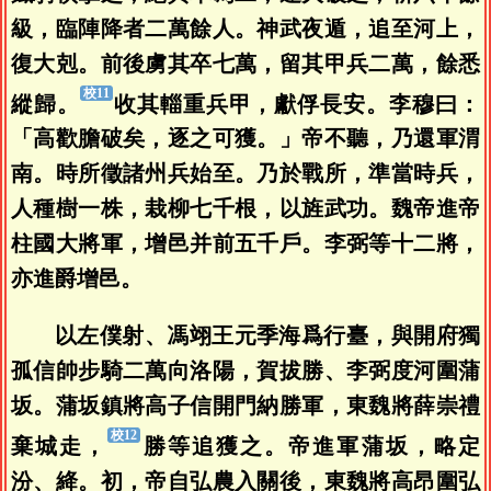
級，臨陣降者二萬餘人。神武夜遁，追至河上，
復大剋。前後虜其卒七萬，留其甲兵二萬，餘悉
縱歸。
收其輜重兵甲，獻俘長安。李穆曰：
「高歡膽破矣，逐之可獲。」帝不聽，乃還軍渭
南。時所徵諸州兵始至。乃於戰所，準當時兵，
人種樹一株，栽柳七千根，以旌武功。魏帝進帝
柱國大將軍，增邑并前五千戶。李弼等十二將，
亦進爵增邑。
以左僕射、馮翊王元季海爲行臺，與開府獨
孤信帥步騎二萬向洛陽，賀拔勝、李弼度河圍蒲
坂。蒲坂鎮將高子信開門納勝軍，東魏將薛崇禮
棄城走，
勝等追獲之。帝進軍蒲坂，略定
汾、絳。初，帝自弘農入關後，東魏將高昂圍弘