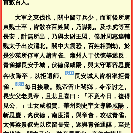
首數百人。
大軍之東伐也，關中留守兵少，而前後所虜
東魏士卒，皆散在百姓間，乃謀亂。及李虎等至
長安，計無所出，乃與太尉王盟、僕射周惠達輔
魏太子出次渭北。關中大震恐，百姓相剽劫。於
是沙苑所俘軍人趙青雀、雍州人于伏德等遂反。
青雀據長安子城，伏德保
咸陽
，與太守慕容思慶
各收降卒，以拒還師。
長安城人皆相率拒青
雀，
每日接戰。魏帝留止閿鄉，令帝討之。
長安父老見帝，且悲且喜曰：「不意今日，復得
見公。」士女咸相賀。華州刺史宇文導襲
咸陽
，
斬思慶，禽伏德，南度渭，與帝會，攻破青雀。
太傅梁景叡先以疾留長安，遂與青雀通謀，至是