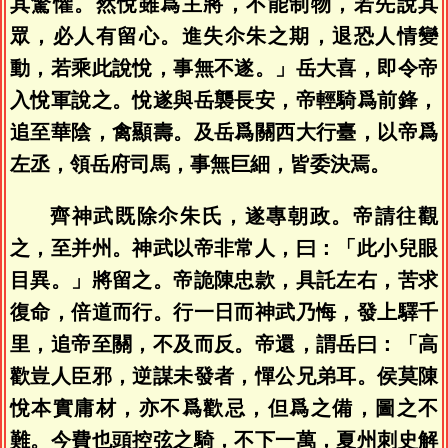
其驚懼。然悅雖爲主將，不能制物，若先說其
眾，必人有留心。進失尒朱之期，退恐人情變
動，若乘此說悅，事無不遂。」岳大喜，即令帝
入悅軍說之。悅遂與岳襲長安，帝輕騎爲前鋒，
追至華陰，禽顯壽。及岳爲關西大行臺，以帝爲
左丞，領岳府司馬，事無巨細，皆委決焉。
齊神武既除尒朱氏，遂專朝政。帝請往觀
之，至并州。神武以帝非常人，曰：「此小兒眼
目異。」將留之。帝詭陳忠款，具託左右，苦求
復命，倍道而行。行一日而神武乃悔，發上驛千
里，追帝至關，不及而反。帝還，謂岳曰：「高
歡豈人臣邪，逆謀未發者，憚公兄弟耳。侯莫陳
悅本實庸材，亦不爲歡忌，但爲之備，圖之不
難。今費也頭控弦之騎，不下一萬，夏州刺史解