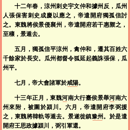
十二年春，涼州刺史宇文仲和據州反，瓜州
人張保害刺史成慶以應之，帝遣開府獨孤信討
之。東魏將侯景侵襄州，帝遣開府若干惠禦之，
至穰，景遁去。
五月，獨孤信平涼州，禽仲和，遷其百姓六
千餘家於長安。瓜州都督令狐延起義誅張保，瓜
州平。
七月，帝大會諸軍於
咸陽
。
十三年正月，東魏
河
南大行臺侯景舉
河
南六
州來附，被圍於潁川。六月，帝遣開府李弼援
之，東魏將韓軌等遁去。景遂徙鎮
豫州
。於是遣
開府王思政據潁川，弼引軍還。