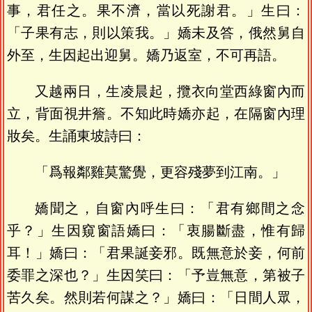
事，君任之。果不濟，當以死謝君。」生曰：
「子果有志，則以策我。」嬌未及答，俄然舅自
外至，生因起出迎舅。嬌乃返室，不可再語。
又越兩日，生凌晨起，攬衣向堂西綠窗內而
立，背面視井簷。不知此時嬌亦起，在隔窗內理
妝矣。生誦東坡詩曰：
「爲報鄰雞莫驚覺，更容殘夢到江南。」
嬌聞之，自窗內呼生曰：「君有鄉間之念
乎？」生因窺窗語嬌曰：「衷腸斷盡，惟有歸
耳！」嬌曰：「君果誕妾邪。既無意於妾，何前
委罪之深也？」生因笑曰：「予豈無意，第被子
苦久矣。然則若何謀之？」嬌曰：「日間人眾，