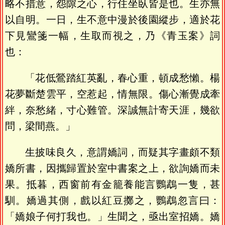
略不措意，怨隙之心，行住坐臥皆是也。生亦無
以自明。一日，生不意中漫於後園縱步，適於花
下見鸞箋一幅，生取而視之，乃《青玉案》詞
也：
「花低鶯踏紅英亂，春心重，頓成愁懶。楊
花夢斷楚雲平，空惹起，情無限。傷心漸覺成牽
絆，奈愁緒，寸心難管。深誠無計寄天涯，幾欲
問，梁間燕。」
生披味良久，意謂嬌詞，而疑其字畫頗不類
嬌所書，因攜歸置於室中書案之上，欲詢嬌而未
果。抵暮，西窗前有金籠養能言鸚鵡一隻，甚
馴。嬌過其側，戲以紅豆擲之，鸚鵡忽言曰：
「嬌娘子何打我也。」生聞之，亟出室招嬌。嬌