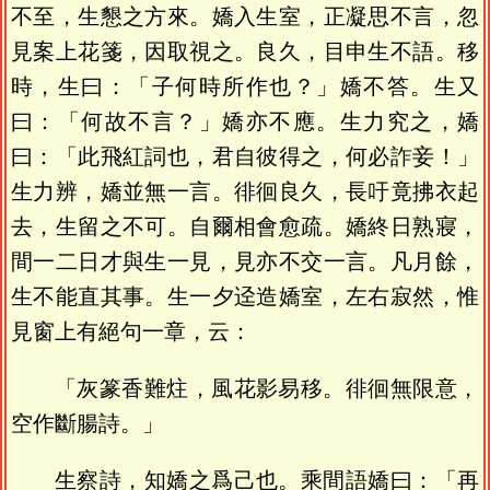
不至，生懇之方來。嬌入生室，正凝思不言，忽
見案上花箋，因取視之。良久，目申生不語。移
時，生曰：「子何時所作也？」嬌不答。生又
曰：「何故不言？」嬌亦不應。生力究之，嬌
曰：「此飛紅詞也，君自彼得之，何必詐妾！」
生力辨，嬌並無一言。徘徊良久，長吁竟拂衣起
去，生留之不可。自爾相會愈疏。嬌終日熟寢，
間一二日才與生一見，見亦不交一言。凡月餘，
生不能直其事。生一夕迳造嬌室，左右寂然，惟
見窗上有絕句一章，云：
「灰篆香難炷，風花影易移。徘徊無限意，
空作斷腸詩。」
生察詩，知嬌之爲己也。乘間語嬌曰：「再