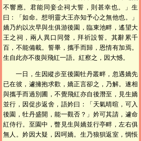
不響應。君能同妾企祠大誓，則甚幸也。」生
曰：「如命。想明靈大王亦知予心之無他也。」
嬌乃約以次早與生俱游後園，臨東池畔，遙望大
王之祠，兩人異口同聲，拜祈設誓。其辭累千
百，不能備載。誓畢，攜手而歸，恩情有加焉。
生自此亦不復與飛紅一語。紅察之，因大憾。
一日，生因縱步至後園牡丹叢畔，忽遇嬌先
已在彼，遽擁抱求歡，嬌正言卻之，乃解。遂相
與攜手而過別圃，不覺飛紅亦自後潛至，見生嬌
並行，因促步返舍，語妗曰：「天氣晴暄，可入
後園，牡丹盛開，能一觀否？」妗可其請，遽命
紅侍行。至園中，瞥見生與嬌並行亭畔，左右俱
無人。妗因大疑，因呵嬌。生乃狼狽返室，惆悵