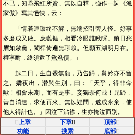
不已，知爲飛紅所賣。無以自釋，強作一詞《漁
家傲》寫其悒怏，云：
「情若連環終不解，無端招引旁人怪。好事
多磨成又敗。應難捱，相看冷眼誰瞅睬。鎮日愁
眉如斂黛，闌桿倚遍無聊賴。但願五湖明月在。
權寧耐，終須還了鴛鴦債。」
越二日，生自覺無顏，乃告歸，舅妗亦不留
之。嬌夜出，潛與生別，曰：「天乎，得非命
歟！相會未期，而有是事。妾獨奈何哉！兄歸，
善自消遣，求便再來。無以疑間，遂成永棄，使
他人得計也。」因泣下沾襟，生亦掩泣而別。
上章
下章
頂部
父母以生久在外，妨廢書史，間歲功名之
功能
搜索
底部