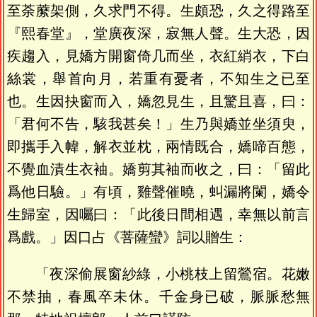
至荼䕷架側，久求門不得。生頗恐，久之得路至
『熙春堂』，堂廣夜深，寂無人聲。生大恐，因
疾趨入，見嬌方開窗倚几而坐，衣紅綃衣，下白
絲裳，舉首向月，若重有憂者，不知生之已至
也。生因抉窗而入，嬌忽見生，且驚且喜，曰：
「君何不告，駭我甚矣！」生乃與嬌並坐須臾，
即攜手入幃，解衣並枕，兩情既合，嬌啼百態，
不覺血漬生衣袖。嬌剪其袖而收之，曰：「留此
爲他日驗。」有頃，雞聲催曉，虯漏將闌，嬌令
生歸室，因囑曰：「此後日間相遇，幸無以前言
爲戲。」因口占《菩薩蠻》詞以贈生：
「夜深偷展窗紗綠，小桃枝上留鶯宿。花嫩
不禁抽，春風卒未休。千金身已破，脈脈愁無