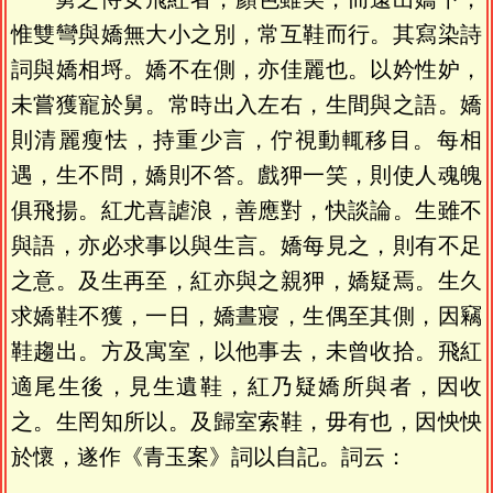
惟雙彎與嬌無大小之別，常互鞋而行。其寫染詩
詞與嬌相埒。嬌不在側，亦佳麗也。以妗性妒，
未嘗獲寵於舅。常時出入左右，生間與之語。嬌
則清麗瘦怯，持重少言，佇視動輒移目。每相
遇，生不問，嬌則不答。戲狎一笑，則使人魂魄
俱飛揚。紅尤喜謔浪，善應對，快談論。生雖不
與語，亦必求事以與生言。嬌每見之，則有不足
之意。及生再至，紅亦與之親狎，嬌疑焉。生久
求嬌鞋不獲，一日，嬌晝寢，生偶至其側，因竊
鞋趨出。方及寓室，以他事去，未曾收拾。飛紅
適尾生後，見生遺鞋，紅乃疑嬌所與者，因收
之。生罔知所以。及歸室索鞋，毋有也，因怏怏
於懷，遂作《青玉案》詞以自記。詞云：