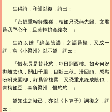
生得詩，和韻以復，詩曰：
「密幄重幃舞蝶稀，相如只恐燕先歸。文君
爲我堅心守，且莫輕拚金縷衣。」
生終以嬌「綠葉陰濃」之語爲疑，又成一
詞，寓《小梁州》以示嬌。詞云：
「惜花長是替花愁，每日到西樓。如今何況
拋離去也，關山千里，目斷三秋。漫回頭。慇懃
吩咐東園柳，好爲管枝柔。又恐重來綠成陰也，
青梅如豆，辜負梁州，恨悠悠。」
嬌知生之疑己，亦以《卜算子》詞復之，詞
云：