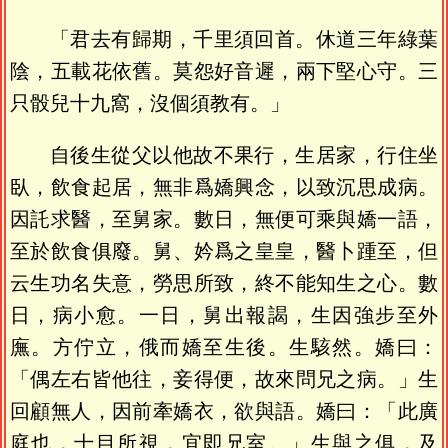
「君去有歸期，千里須回首。休道三年綠葉
陰，五載花依舊。莫怨好音遲，兩下堅心守。三
只骰兒十九窩，沒個須教有。」
自後生從父以他故不果行，生居家，行住坐
臥，飲食起居，無非爲嬌興念，以致沉思成病。
因託求醫，至舅家。數日，無便可乘與嬌一語，
至於飲食俱廢。舅、妗爲之皇皇，醫卜踵至，但
云生功名失意，勞思所致，終不能知生之心。數
日，病小愈。一日，舅出報謁，生因強步至外
廡。方佇立，俄而嬌至生後。生駭然。嬌曰：
「偶左右皆他往，妾得便，故來問兄之病。」生
回顧無人，因前牽嬌衣，欲與語。嬌曰：「此廣
庭也，十目所視，宜即兄室。」生與之俱，及