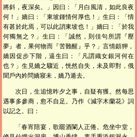
將斜，夜深矣。」因曰：「月白風清，如此良夜
何！」嬌曰：「東坡鍾情何厚也！」生曰：「情
有甚於此焉，可以此誚東坡也！」嬌曰：「於我
何獨無之？」生曰：「誠然，則佳句所謂『壓
夢』者，果何物而『苦難醒』乎？」言情頗狎，
嬌因促步下階，逼生曰：「凡謂織女銀河何在
也？」生見嬌之驟近，恍然自失，未及即對，俄
聞戶內妗問嬌寢未，嬌乃遁去。
次日，生追憶昨夕之事，自疑有獲。然每思
遇事多參商，愈不自足。乃作《減字木蘭花》詞
以記之。曰：
「春宵陪宴，歌罷酒闌人正倦。危坐中堂，
倏見仙娥出洞房。博山香燼，素手重添銀漏永。