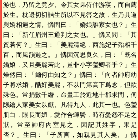
游也，乃留之竟夕。令其女弟侍仲游寢，而自薦
於生。枕邊切切詰生所以不見答之故，生乃具道
與嬌相遇之情。憐問曰：「嬌娘誰家女也？」生
曰：「新任眉州王通判之女也。」憐又問：「其
質若何？」生曰：「美麗清絕，西施妃子殆相千
百，而風韻過之。」憐因沉思良久，曰：「既名
嬌娘，又且美麗若此，豈非小字瑩卿者乎？」生
燥然曰：「爾何由知之？」憐曰：「向者帥府幼
子將求婚，酷好美麗，不以門第高下爲念，但欲
殊色。常捐數千緡，命畫工於近地十郡求問，伺
隙繪人家美女以獻。凡得九人，此其一也。色瑩
肌白，眼長而媚，愛作合蟬鬢，時有憂怨不足之
狀。常至帥府內室見之，因記其姓字，果是
否？」生曰：「子所言，如親見其人矣。」憐