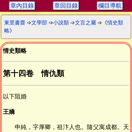
章內目錄
章回目錄
欄目導航
東里書齋
➩
文學部
➩
小說類
➩
文言之屬
➩《
情史類
略
》
情史類略
第十四卷 情仇類
以下
阻婚
王嬌
申純，字厚卿，祖汴人也。隨父寓成都。天