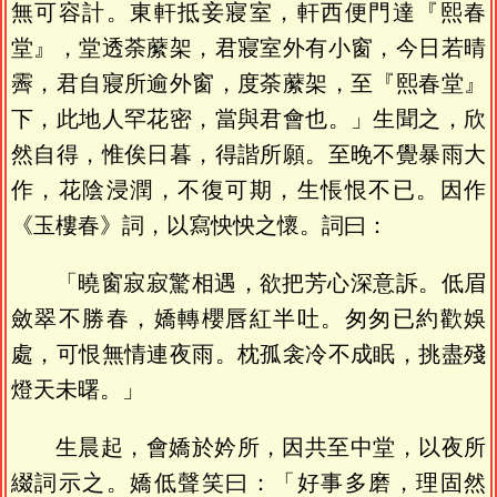
無可容計。東軒抵妾寢室，軒西便門達『熙春
堂』，堂透荼䕷架，君寢室外有小窗，今日若晴
霽，君自寢所逾外窗，度荼䕷架，至『熙春堂』
下，此地人罕花密，當與君會也。」生聞之，欣
然自得，惟俟日暮，得諧所願。至晚不覺暴雨大
作，花陰浸潤，不復可期，生悵恨不已。因作
《玉樓春》詞，以寫怏怏之懷。詞曰：
「曉窗寂寂驚相遇，欲把芳心深意訴。低眉
斂翠不勝春，嬌轉櫻唇紅半吐。匆匆已約歡娛
處，可恨無情連夜雨。枕孤衾冷不成眠，挑盡殘
燈天未曙。」
生晨起，會嬌於妗所，因共至中堂，以夜所
綴詞示之。嬌低聲笑曰：「好事多磨，理固然