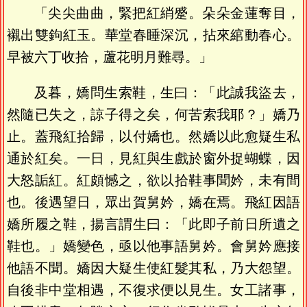
「尖尖曲曲，緊把紅綃蹙。朵朵金蓮奪目，
襯出雙鉤紅玉。華堂春睡深沉，拈來綰動春心。
早被六丁收拾，蘆花明月難尋。」
及暮，嬌問生索鞋，生曰：「此誠我盜去，
然隨已失之，諒子得之矣，何苦索我耶？」嬌乃
止。蓋飛紅拾歸，以付嬌也。然嬌以此愈疑生私
通於紅矣。一日，見紅與生戲於窗外捉蝴蝶，因
大怒詬紅。紅頗憾之，欲以拾鞋事聞妗，未有間
也。後遇望日，眾出賀舅妗，嬌在焉。飛紅因語
嬌所履之鞋，揚言謂生曰：「此即子前日所遺之
鞋也。」嬌變色，亟以他事語舅妗。會舅妗應接
他語不聞。嬌因大疑生使紅髮其私，乃大怨望。
自後非中堂相遇，不復求便以見生。女工諸事，