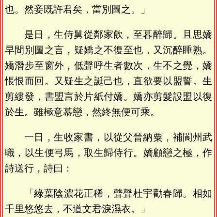
也。然妾既許君矣，當別圖之。」
是日，生侍舅從鄰家飲，至暮醉歸。且思嬌
早間別圖之言，疑嬌之不復至也，又沉醉睡熟。
嬌潛步至窗外，低聲呼生者數次，生不之覺，嬌
悵恨而回。又疑生之誕己也，直欲要以盟誓。生
剪縷發，書盟言於片紙付嬌。嬌亦剪髮設盟以復
於生。雖極意慕戀，然終無便可乘。
一日，生收家書，以從父晉納粟，補閬州武
職，以生便弓馬，取生歸侍行。嬌顧戀之極，作
詩送行，詩曰：
「綠葉陰濃花正稀，聲聲杜宇勸春歸。相如
千里悠悠去，不道文君淚濕衣。」