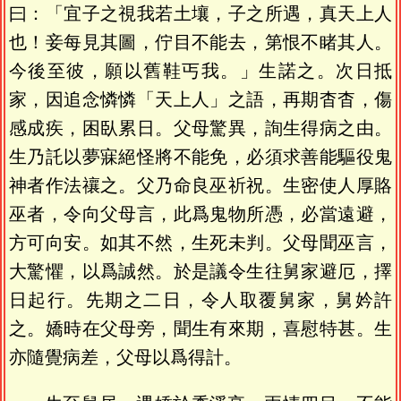
曰：「宜子之視我若土壤，子之所遇，真天上人
也！妾每見其圖，佇目不能去，第恨不睹其人。
今後至彼，願以舊鞋丐我。」生諾之。次日抵
家，因追念憐憐「天上人」之語，再期杳杳，傷
感成疾，困臥累日。父母驚異，詢生得病之由。
生乃託以夢寐絕怪將不能免，必須求善能驅役鬼
神者作法禳之。父乃命良巫祈祝。生密使人厚賂
巫者，令向父母言，此爲鬼物所憑，必當遠避，
方可向安。如其不然，生死未判。父母聞巫言，
大驚懼，以爲誠然。於是議令生往舅家避厄，擇
日起行。先期之二日，令人取覆舅家，舅妗許
之。嬌時在父母旁，聞生有來期，喜慰特甚。生
亦隨覺病差，父母以爲得計。