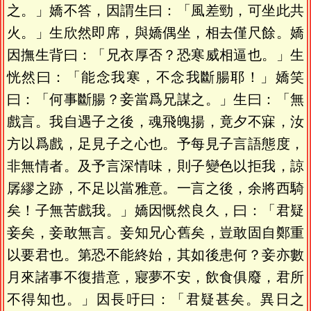
之。」嬌不答，因謂生曰：「風差勁，可坐此共
火。」生欣然即席，與嬌偶坐，相去僅尺餘。嬌
因撫生背曰：「兄衣厚否？恐寒威相逼也。」生
恍然曰：「能念我寒，不念我斷腸耶！」嬌笑
曰：「何事斷腸？妾當爲兄謀之。」生曰：「無
戲言。我自遇子之後，魂飛魄揚，竟夕不寐，汝
方以爲戲，足見子之心也。予每見子言語態度，
非無情者。及予言深情味，則子變色以拒我，諒
孱繆之跡，不足以當雅意。一言之後，余將西騎
矣！子無苦戲我。」嬌因慨然良久，曰：「君疑
妾矣，妾敢無言。妾知兄心舊矣，豈敢固自鄭重
以要君也。第恐不能終始，其如後患何？妾亦數
月來諸事不復措意，寢夢不安，飲食俱廢，君所
不得知也。」因長吁曰：「君疑甚矣。異日之