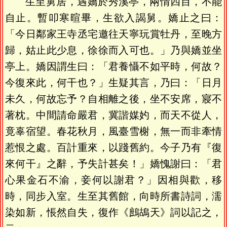
生至舅居，遇嬌於秀溪亭，兩情四目，不能
自止。暫叩寒暄畢，生欲入謁舅。嬌止之曰：
「今日鄰家王寺丞宅邀往天寧玩賞牡丹，至晚方
歸，姑止此少息，徐徐而入可也。」乃與嬌並坐
亭上。嬌因謂生曰：「君養懾不如平時，何故？
今復來此，何干也？」生疑其言，乃曰：「日月
未久，何故忘予？自相離之後，坐不安席，寢不
著枕。中間請命嚴君，冀諧媒妁，而天不從人，
竟辜宿望。春花秋月，風臺雪榭，無一而非牽情
惹恨之處。百計重來，以踐舊約。今子乃有『復
來何干』之辭，予失計甚矣！」嬌愧謝曰：「君
心果金石不渝，妾何以謝君？」因相與歡，移
時，同步入室。生至其舊館，向時所書詩詞，濡
染如新，悵然自失，復作《鷓鴣天》詞以記之，