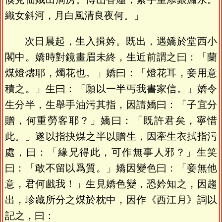
織女斜河，月白風清良夜何。」
次日晨起，生入揖妗。既出，遇嬌於堂西小
閣中。嬌時對鏡畫眉未終，生近前謂之曰：「蘭
煤燈燼耶，燭花也。」嬌曰：「燈花耳，妾用意
積之。」生曰：「願以一半丐我書家信。」嬌令
生分半，生舉手油污其指，因請嬌曰：「子宜分
贈，何重勞客耶？」嬌曰：「既許君矣，寧惜
此。」遂以指抉煤之半以贈生，因牽生衣拭指污
處，曰：「緣兄得此，可作無事人邪？」生笑
曰：「敢不留以爲質。」嬌因變色曰：「妾無他
意，君何戲我！」生見嬌色變，恐妗知之，因趨
出，珍藏所分之煤於枕中，因作《西江月》詞以
記之，曰：