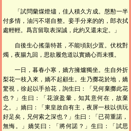
「試問蘭煤燈燼，佳人積久方成。慇懃一半
付多情，油污不堪自整。妾手分來的的，郎衣拭
處輕輕。爲言留取表深誠，此約又還未定。」
自後生心搖蕩特甚，不能頃刻少置。伏枕對
燭，夜腸九回，思欲履危道以實嬌心而未獲。
一日，暮春小寒，嬌方擁爐獨坐。生自外折
梨花一枝入來，嬌不起顧生。生乃擲花於地，嬌
驚視，徐起以手拾花，詢生曰：「兄何棄擲此花
也？」生曰：「花淚盈暈，知其意何在，故棄
之。」嬌曰：「東皇故自有主，夜屏一枝以供玩
好足矣，兄何索之深也？」生曰：「已荷重諾，
無悔。」嬌笑曰：「將何諾？」生曰：「試思