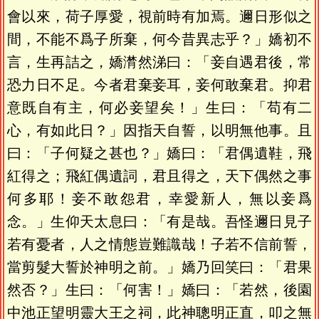
會以來，荷子厚愛，視前時有加焉。邇日形似之
間，不能不爲子所棄，何今昔異志乎？」嬌初不
言，生再詰之，嬌潸然涕曰：「妾自遇君後，常
恐力日不足。今者君棄妾耳，妾何敢棄君。抑君
意既自有主，何必妾望矣！」生曰：「苟有二
心，有如此日？」因指天自誓，以明無他事。且
曰：「子何疑之甚也？」嬌曰：「君偶遺鞋，飛
紅得之；飛紅偶遺詞，君且得之，天下偶然之事
何多耶！妾不敢怨君，幸愛新人，無以妾爲
念。」生仰天太息曰：「有是哉。吾怪邇日見子
若有憂者，人之情態豈難識哉！子若不信前誓，
當剪髮大誓於神明之前。」嬌乃回笑曰：「君果
然否？」生曰：「何害！」嬌曰：「若然，後園
中池正望明靈大王之祠，此神聰明正直，叩之無