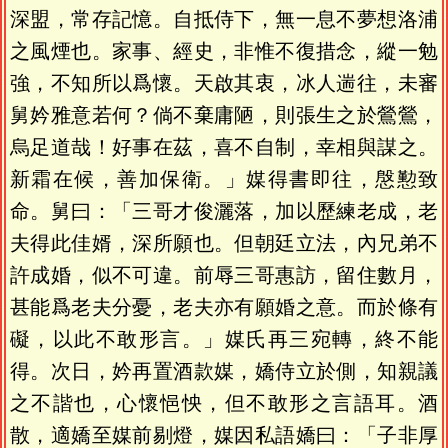
深盟，常存記憶。自抵侍下，無一息不夢想洛浦
之風煙也。家事、經史，非惟不復措念，縱一勉
強，不知所以爲懷。天啟其衷，冰人遄往，未審
舅妗雅意若何？倘不棄庸陋，則張生之於鶯鶯，
烏足道哉！好事在茲，喜不自制，幸相與謀之。
新霜在候，善加保衛。」媒得書即往，慇懃致
命。舅曰：「三哥才俊灑落，加以歷練老成，老
夫得此佳婿，深所願也。但朝廷立法，內兄弟不
許成婚，似不可違。前辱三哥惠訪，留住數月，
甚能爲老夫分憂，老夫亦有願婚之意。而於條有
礙，以此不敢形言。」媒氏再三宛轉，終不能
得。次日，妗再置酒款媒，嬌侍立於側，知親議
之不諧也，心懷悒怏，但不敢形之言語耳。酒
散，適嬌至媒前剔燈，媒因私語嬌曰：「子非厚