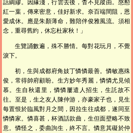
話綢繆。因緣淺，行雲去後，杳不見蹤由。慇懃
紅一葉，傳來密意，佳好新求。奈百端間阻，恩
愛成休。應是朱顏薄命，難陪伴俊雅風流。須相
念，重尋舊約，休忘杜家秋！」
生覽誦數遍，殊不勝情。每對花玩月，不覺
淚下。
初，生與成都府角妓丁憐憐最善。憐敏惠殊
俊，常得帥府顧盼。生方妙年秀麗，憐憐尤見傾
慕。生自秋還里，憐憐屢遣人招生，生託故不
往。至是，生之友人陳仲游，亦豪家子也，見生
每置恨於臨風對月之間，因拉生往成都，遂同至
憐憐家。憐喜甚，杯酒話款曲，生但面壁略不致
意。憐怪之，委曲詢生，終不言。憐意其礙於仲