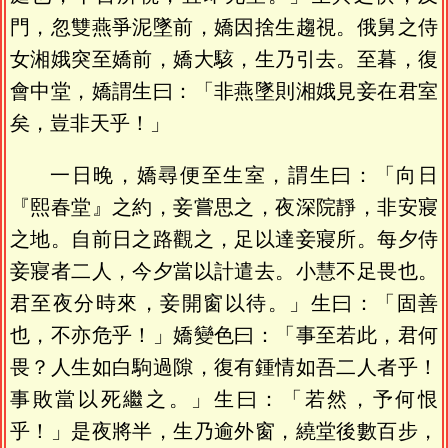
門，忽雙燕爭泥墜前，嬌因捨生趨視。俄舅之侍
女湘娥突至嬌前，嬌大駭，生乃引去。至暮，復
會中堂，嬌謂生曰：「非燕墜則湘娥見妾在君室
矣，豈非天乎！」
一日晚，嬌尋便至生室，謂生曰：「向日
『熙春堂』之約，妾嘗思之，夜深院靜，非安寢
之地。自前日之路觀之，足以達妾寢所。每夕侍
妾寢者二人，今夕當以計遣去。小慧不足畏也。
君至夜分時來，妾開窗以待。」生曰：「固善
也，不亦危乎！」嬌變色曰：「事至若此，君何
畏？人生如白駒過隙，復有鍾情如吾二人者乎！
事敗當以死繼之。」生曰：「若然，予何恨
乎！」是夜將半，生乃逾外窗，繞堂後數百步，