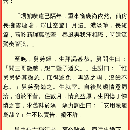
云：
「甥館睽違已隔年，重來窗幾尚依然。仙房
長擁雲煙瑞，浮世空驚日月遷。濃淡筆，長短
篇，舊吟新誦萬愁牽。春風與我渾相識，時遣流
鶯奏管弦。」
至晚，舅妗歸，生拜謁甚恭。舅問生曰：
「聞三哥微恙，想二豎子遁矣。」生謝曰：「惟
舅舅憐其微恙，庶得逃免。再造之賜，沒齒不
忘。」舅妗勞勉之。生就室。自後與嬌情意周
洽，逾於平昔。住數月，情意益厚，生因憶丁憐
憐之言，求舊鞋於嬌。嬌力詢生曰：「安用敝履
爲哉？」生不以實告。嬌不許。
舅之侍女飛紅者，顏色雖美，而遠出嬌下，