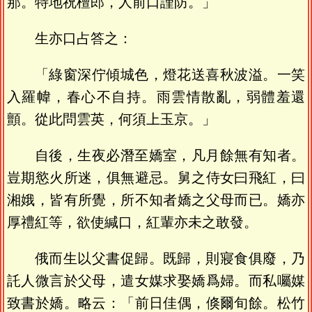
那。特地祝檀郎，人前口謹防。」
生亦口占答之：
「綠窗深佇傾城色，燈花送喜秋波溢。一笑
入羅幃，春心不自持。雨雲情散亂，弱體羞還
顫。從此問雲英，何須上玉京。」
自後，生夜必潛至嬌室，凡月餘無有知者。
豈期慾火所迷，俱無避忌。舅之侍女曰飛紅，曰
湘娥，皆有所覺，所不知者嬌之父母而已。嬌亦
厚禮紅等，欲使緘口，紅輩亦未之敢發。
俄而生以父書促歸。既歸，則寢食俱廢，乃
託人微言於父母，遣女媒求娶嬌爲婦。而私囑媒
致書於嬌。略云：「前日佳偶，倏爾旬餘。松竹