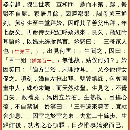
姿卓越，傑出世表。宣和間，薦而不第，歸，鬱
鬱不自勝。家居月餘，因適鄰郡，謁母舅王通
判。舅引生至中堂拜妗。因呼其子善父出拜，年
七歲矣。再命侍女飛紅呼嬌娘來，良久，飛紅附
耳語妗，以嬌未經妝爲言。妗怒曰：「三哥家人
也
，出見何害！」生聞之，因曰：
（生第三。）
「百一姐
無他故，姑俟何如？」妗
（嬌第百一。）
因笑曰：「適方出浴，未理妝耳。」又令他侍女
促之。頃刻，嬌自左掖出拜。雙鬟綰綠，色奪圖
畫中人，硃粉未施，而天然殊瑩。生見之，不覺
自失。敘禮竟，嬌因立妗右。生熟視，目搖心
蕩，不自禁制。妗笑曰：「三哥遠來勞苦，宜就
舍少息。」因室之於室之東，去堂二十餘步。生
歸館後，功名之心頓釋，日夕惟慕嬌娘而已。