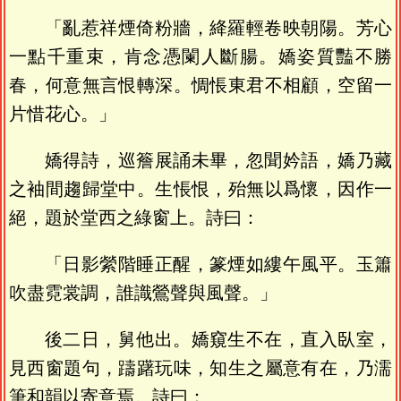
「亂惹祥煙倚粉牆，絳羅輕卷映朝陽。芳心
一點千重束，肯念憑闌人斷腸。嬌姿質豔不勝
春，何意無言恨轉深。惆悵東君不相顧，空留一
片惜花心。」
嬌得詩，巡簷展誦未畢，忽聞妗語，嬌乃藏
之袖間趨歸堂中。生悵恨，殆無以爲懷，因作一
絕，題於堂西之綠窗上。詩曰：
「日影縈階睡正醒，篆煙如縷午風平。玉簫
吹盡霓裳調，誰識鶯聲與風聲。」
後二日，舅他出。嬌窺生不在，直入臥室，
見西窗題句，躊躇玩味，知生之屬意有在，乃濡
筆和韻以寄意焉。詩曰：