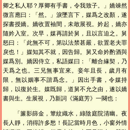
卿之私人耶？厚卿有手書，令我致子。」嬌竦然
微言應曰：「然。」淚墜言下，媒爲之改顏，遂
探書授嬌。嬌收置袖間，未敢展視。妗起，嬌亦
隨妗入室。次早，媒再請於舅，且以言迫之。舅
怒曰：「此無不可，第以法禁甚嚴，欲置老夫罪
戾也！」媒知其不就，因告歸。舅又命妗酌酒與
媒爲別。嬌因侍立，私語媒曰：「離合緣契，乃
天爲之也。三兄無事宜來。妾年且長，歲月有
限，無以姻事不諧爲念。」因出手書，令媒持
歸，以復於生。媒既歸，道舅不允之由，遂以嬌
書與生。生展視，乃新詞《滿庭芳》一闋也：
「簾影篩金，簟紋織水，綠陰庭院清幽。夜
長人靜，消得許多愁！長記當時月色，小窗外情