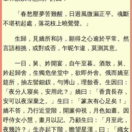
「春愁壓夢苦難醒，日迥風微漏正平。魂斷
不堪初起處，落花枝上曉鶯聲。」
生歸，見嬌所和詩，願得之心逾於平常。然
言語相挑，或對或否，乍昵乍違，莫測其意。
一日，舅、妗開宴，自午至暮。酒散，舅、
妗起歸舍，生獨危坐堂中，欲即外舍。俄而嬌至
筵所，抽左髻鈿釵，勻博山，理餘香。生因曰：
「夜分人寢矣，安用此？」嬌曰：「香貴長存，
安可以夜深棄之。」生曰：「篆灰有心足矣！」
嬌不答，乃行近堂階，開簾仰視，月色如晝。因
呼侍女小慧，畫月以記。乃顧生曰：「月至此，
夜幾許？」生亦起下階，瞻望星漢，曰：「織女