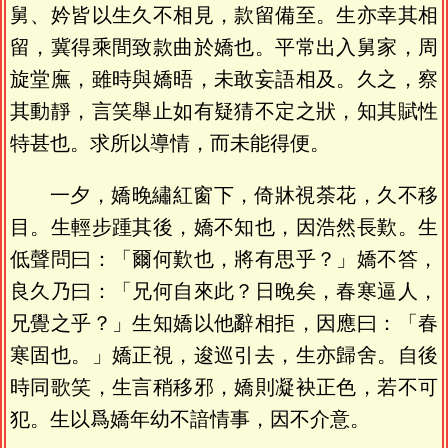
舅、妗皆以生久不相見，款留備至。生亦幸其相
留，冀得乘間致款曲於嬌也。平常出入舅家，周
旋堂廡，雖時與嬌晤，未敢妄語相及。久之，察
其動靜，言笑舉止如有疑猜不定之狀，知其賦性
特甚也。求所以導情，而未能得便。
一夕，嬌晚繡紅窗下，倚牀視荼花，久不移
目。生輕步踵其後，嬌不知也，因浩然長歎。生
低聲問曰：「爾何歎也，將有思乎？」嬌不答，
良久乃曰：「兄何自來此？日晚矣，春寒逼人，
兄覺之乎？」生知嬌以他辭相拒，因應曰：「春
寒固也。」嬌正視，逡巡引去，生亦歸舍。自後
時同歌笑，生言稍移邪，嬌則凝袂正色，若不可
犯。生以爲嬌年幼不諳情事，因不介意。