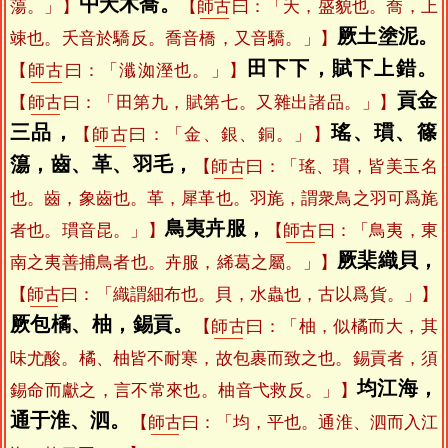
屮夭木喬。
蕩。」】
【
師古
曰：「夭，盛貌也。喬，上
厥土塗泥。
竦也。夭音於驕反。喬音橋，又音驕。」】
田下下，賦下上錯。
【
師古
曰：「瀸洳溼也。」】
貢金
【
師古
曰：「田第九，賦第七。又雜出諸品。」】
三品，
瑤、瑻、篠
【
師古
曰：「金、銀、銅。」】
簜，齒、革、羽毛，
【
師古
曰：「瑤、瑻，皆美玉名
也。齒，象齒也。革，犀革也。羽旄，謂衆鳥之羽可爲旄
鳥夷卉服，
者也。瑻音昆。」】
【
師古
曰：「鳥夷，東
厥棐織貝，
南之夷善捕鳥者也。卉服，絺葛之屬。」】
【
師古
曰：「織謂細布也。貝，水蟲也，古以爲貨。」】
厥包橘、柚，錫貢。
【
師古
曰：「柚，似橘而大，其
味尤酸。橘、柚皆不耐寒，故包裹而致之也。錫貢者，須
均江海，
錫命而獻之，言不常來也。柚音弋救反。」】
通于淮、泗。
【
師古
曰：「均，平也。通淮、泗而入江