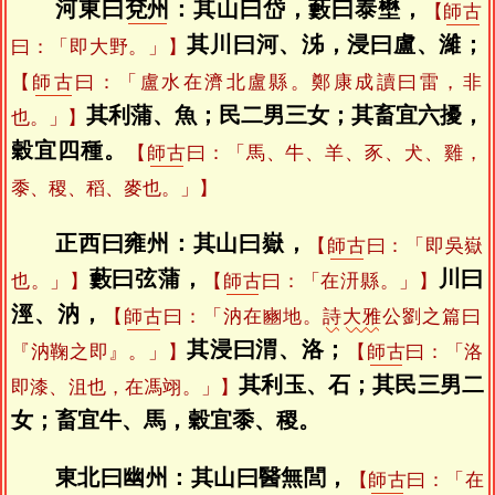
河東曰
兗州
：其山曰岱，藪曰泰壄，
【
師古
其川曰河、泲，浸曰盧、濰；
曰：「即大野。」】
【
師古
曰：「盧水在濟北盧縣。鄭康成讀曰雷，非
其利蒲、魚；民二男三女；其畜宜六擾，
也。」】
穀宜四種。
【
師古
曰：「馬、牛、羊、豕、犬、雞，
黍、稷、稻、麥也。」】
正西曰雍州：其山曰嶽，
【
師古
曰：「即吳嶽
藪曰弦蒲，
川曰
也。」】
【
師古
曰：「在汧縣。」】
涇、汭，
【
師古
曰：「汭在豳地。
詩
大雅
公劉之篇曰
其浸曰渭、洛；
『汭鞠之即』。」】
【
師古
曰：「洛
其利玉、石；其民三男二
即漆、沮也，在馮翊。」】
女；畜宜牛、馬，穀宜黍、稷。
東北曰幽州：其山曰醫無閭，
【
師古
曰：「在