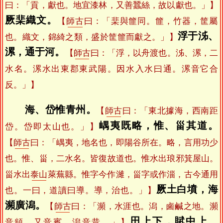
曰：「貢，獻也。地宜漆林，又善蠶絲，故以獻也。」】
厥棐織文。
【
師古
曰：「棐與篚同。篚，竹器，筐屬
浮于泲、
也。織文，錦綺之類，盛於筐篚而獻之。」】
漯，通于河。
【
師古
曰：「浮，以舟渡也。泲、漯，二
水名。漯水出東郡東武陽。因水入水曰通。漯音它合
反。」】
海、岱惟青州。
【
師古
曰：「東北據海，西南距
嵎夷既略，惟、甾其道。
岱。岱即太山也。」】
【
師古
曰：「嵎夷，地名也，即陽谷所在。略，言用功少
也。惟、甾，二水名。皆復故道也。惟水出琅邪箕屋山。
甾水出
泰山
萊蕪縣。惟字今作濰，甾字或作淄，古今通用
厥土白墳，海
也。一曰，道讀曰導。導，治也。」】
瀕廣潟。
【
師古
曰：「瀕，水涯也。潟，鹵鹹之地。瀕
田上下，賦中上。
音頻，又音賓。潟音昔。」】