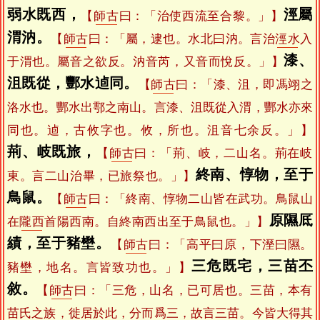
弱水既西，
涇屬
【
師古
曰：「治使西流至合黎。」】
渭汭。
【
師古
曰：「屬，逮也。水北曰汭。言治
涇水
入
漆、
于渭也。屬音之欲反。汭音芮，又音而悅反。」】
沮既從，酆水逌同。
【
師古
曰：「漆、沮，即馮翊之
洛水也。酆水出鄠之南山。言漆、沮既從入渭，酆水亦來
同也。逌，古攸字也。攸，所也。沮音七余反。」】
荊、岐既旅，
【
師古
曰：「荊、岐，二山名。荊在岐
終南、惇物，至于
東。言二山治畢，已旅祭也。」】
鳥鼠。
【
師古
曰：「終南、惇物二山皆在武功。鳥鼠山
原隰厎
在
隴西
首陽西南。自終南西出至于鳥鼠也。」】
績，至于豬壄。
【
師古
曰：「高平曰原，下溼曰隰。
三危既宅，三苗丕
豬壄，地名。言皆致功也。」】
敘。
【
師古
曰：「三危，山名，已可居也。三苗，本有
苗氏之族，徙居於此，分而爲三，故言三苗。今皆大得其