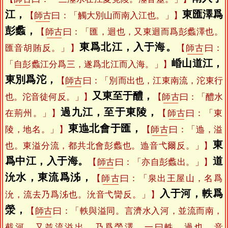
江，
東匯澤爲
【
師古
曰：「觸大別山而南入江也。」】
彭蠡，
【
師古
曰：「匯，迴也，又東迴而爲彭蠡澤也。
東爲北江，入于海。
匯音胡賄反。」】
【
師古
曰：
崏山道江，
「自彭蠡江分爲三，遂爲北江而入海。」】
東別爲沱，
【
師古
曰：「別而出也，江東南流，沱東行
又東至于醴，
也。沱音徒何反。」】
【
師古
曰：「醴水
過九江，至于東陵，
在荊州。」】
【
師古
曰：「東
東迆北會于匯，
陵，地名。」】
【
師古
曰：「迆，溢
東
也。東溢分流，都共北會彭蠡也。迆音弋爾反。」】
爲中江，入于海。
道
【
師古
曰：「亦自彭蠡出。」】
沇水，東流爲泲，
【
師古
曰：「泉出王屋山，名爲
入于河，軼爲
沇，流去乃爲泲也。沇音弋臠反。」】
滎，
【
師古
曰：「軼與溢同。言濟水入河，並流而南，
截河，又並流溢出，乃爲滎澤。一曰軼，過也，音