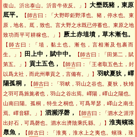
大壄既豬，東原
復山。沂出
泰山
。沂音牛依反。」】
厎平。
【
師古
曰：「大野即鉅野澤也。豬，停水也。東
原，地名。厎，致也。言大野之水既已停蓄也。東原之地
厥土赤埴墳，草木漸包。
致功而平可耕稼也。」】
【
師古
曰：「埴，黏土也。漸包，言相漸及包裹而
田上中，賦中中。
生。」】
【
師古
曰：「田第二，賦
貢土五色，
第五。」】
【
師古
曰：「王者取五色土，封
羽畎夏狄，嶧
以爲太社，而此州畢貢之，言備有。」】
陽孤桐，
【
師古
曰：「羽畎，羽山之谷也。夏狄，狄雉
之羽可爲旌旄者也，羽山之谷出焉。嶧陽，嶧山之陽也。
山南曰陽。孤桐，特生之桐也，可爲琴瑟，嶧山之南生
泗瀕浮磬，
焉。嶧音驛。」】
【
師古
曰：「泗水之涯浮
淮夷蠙珠
出好石，可爲磬也。泗水出濟陰乘氏縣。」】
臮魚，
【
師古
曰：「淮夷，淮水上之夷也。蠙珠，珠