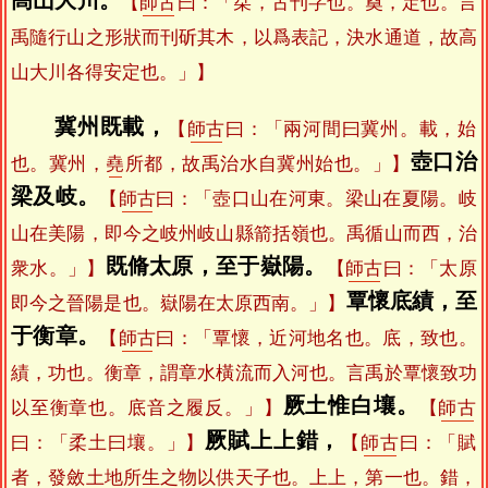
【
師古
曰：「栞，古刊字也。奠，定也。言
禹隨行山之形狀而刊斫其木，以爲表記，決水通道，故高
山大川各得安定也。」】
冀州既載，
【
師古
曰：「兩河間曰冀州。載，始
壺口治
也。冀州，
堯
所都，故禹治水自冀州始也。」】
梁及岐。
【
師古
曰：「壺口山在河東。梁山在夏陽。岐
山在美陽，即今之岐州岐山縣箭括嶺也。禹循山而西，治
既脩太原，至于嶽陽。
衆水。」】
【
師古
曰：「太原
覃懷底績，至
即今之晉陽是也。嶽陽在太原西南。」】
于衡章。
【
師古
曰：「覃懷，近河地名也。底，致也。
績，功也。衡章，謂章水橫流而入河也。言禹於覃懷致功
厥土惟白壤。
以至衡章也。底音之履反。」】
【
師古
厥賦上上錯，
曰：「柔土曰壤。」】
【
師古
曰：「賦
者，發斂土地所生之物以供天子也。上上，第一也。錯，