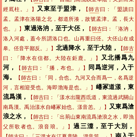
又東至于盟津，
經厎柱。」】
【
師古
曰：「盟讀曰
孟。孟津在洛陽之北，都道所湊，故號孟津。孟，長大
東過洛汭，至于大伾，
也。」】
【
師古
曰：「洛汭，
洛入河處，蓋今所謂洛口也。山再重曰伾。大伾山在成
北過降水，至于大陸，
皋。伾音平鄙反。」】
【
師古
又北播爲九
曰：「降水在信都。大陸在鉅鹿。」】
河，
同爲逆河，入于
【
師古
曰：「播，布也。」】
海。
【
師古
曰：「同，合也。九河又合而爲一，名爲逆
嶓冢道漾，東
河，言相迎受也。海即渤海是也。」】
流爲漢，
【
師古
曰：「漾水出
隴西
氐道，東流過武關山
又東爲滄
南爲漢。禹治漾水自嶓冢始也。漾音恙。」】
浪之水，
【
師古
曰：「出荊山東南流爲滄浪之水，即漁
過三澨，至于大別，
父所歌者也。浪音琅。」】
南入于
【
師古
曰：「三澨水在江夏竟陵。澨音筮。」】