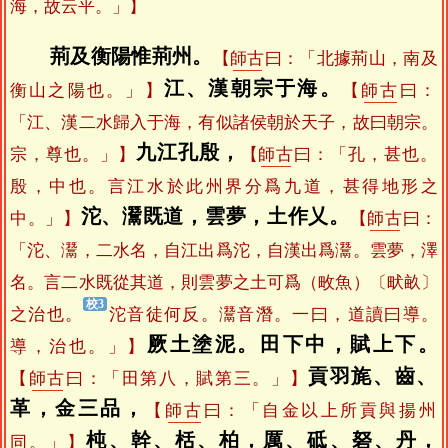
海，故云平。」】
荊及衡陽惟荊州。
【
師古
曰：「北據荊山，南及
江、漢朝宗于海。
衡山之陽也。」】
【
師古
曰：
「江、漢二水歸入于海，有似諸侯朝於天子，故曰朝宗。
九江孔殷，
宗，尊也。」】
【
師古
曰：「孔，甚也。
殷，中也。言江水於此州界分爲九道，甚得地形之
沱、灊既道，雲夢，土作乂。
中。」】
【
師古
曰：
「沱、灊，二水名，自江出爲沱，自漢出爲灊。雲夢，澤
名。言二水既從其道，則雲夢之土可爲（畋魚）〔畎畝〕
之治也。
沱音徒何反。灊音潛。一曰，道讀曰導。
厥土塗泥。田下中，賦上下。
導，治也。」】
貢羽旄、齒、
【
師古
曰：「田第八，賦第三。」】
革，金三品，
【
師古
曰：「自金以上所貢與揚州
杶、幹、栝、柏，厲、砥、砮、丹，
同。」】