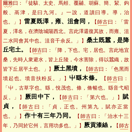
爾雅
曰：『徒駭、太史、馬頰、覆鬴、胡蘇、簡、絜、鉤
般、鬲津，是曰九河。』一說，道讀曰導。導，治
雷夏既澤，雍、沮會同，
也。」】
【
師古
曰：「雷
夏，澤名，在濟陰城陽西北。言此澤還復其故，而雍、沮
桑土既蠶，是降
二水同會其中也。沮音千余反。」】
丘宅土。
【
師古
曰：「降，下也。宅，居也。言此地宜
桑，先時人衆避水，皆上丘陵，今水害除，得以蠶織，故
厥土黑墳，
皆下丘居平土也。」】
【
師古
曰：「色黑而
屮繇木條。
墳起也。墳音扶粉反。」】
【
師古
曰：
「屮，古草字也。繇，悅茂也。條，脩暢也。繇音弋昭
厥田中下，
賦
反。」】
【
師古
曰：「第六也。」】
貞，
【
師古
曰：「貞，正也。州第九，賦亦正當
作十有三年乃同。
也。」】
【
師古
曰：「治水十三
厥貢漆絲，
年，乃同於它州，言用功多也。」】
【
師古