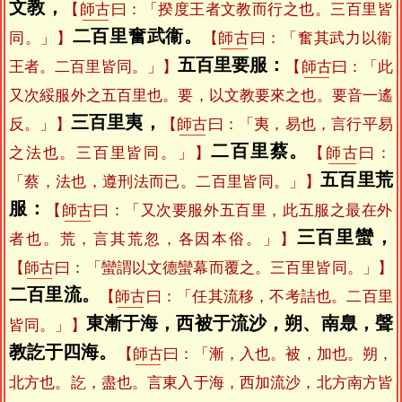
文教，
【
師古
曰：「揆度王者文教而行之也。三百里皆
二百里奮武衞。
同。」】
【
師古
曰：「奮其武力以衞
五百里要服：
王者。二百里皆同。」】
【
師古
曰：「此
又次綏服外之五百里也。要，以文教要來之也。要音一遙
三百里夷，
反。」】
【
師古
曰：「夷，易也，言行平易
二百里蔡。
之法也。三百里皆同。」】
【
師古
曰：
五百里荒
「蔡，法也，遵刑法而已。二百里皆同。」】
服：
【
師古
曰：「又次要服外五百里，此五服之最在外
三百里蠻，
者也。荒，言其荒忽，各因本俗。」】
【
師古
曰：「蠻謂以文德蠻幕而覆之。三百里皆同。」】
二百里流。
【
師古
曰：「任其流移，不考詰也。二百里
東漸于海，西被于流沙，朔、南臮，聲
皆同。」】
教訖于四海。
【
師古
曰：「漸，入也。被，加也。朔，
北方也。訖，盡也。言東入于海，西加流沙，北方南方皆