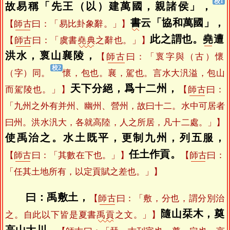
故易稱「先王（以）建萬國，親諸侯」，
書
云「協和萬國」，
【
師古
曰：「易比卦象辭。」】
此之謂也。
堯
遭
【
師古
曰：「虞書
堯典
之辭也。」】
洪水，褱山襄陵，
【
師古
曰：「褱字與（古）懷
（字）同。
懷，包也。襄，駕也。言水大汎溢，包山
天下分絕，爲十二州，
而駕陵也。」】
【
師古
曰：
「九州之外有并州、幽州、營州，故曰十二。水中可居者
曰州。洪水汎大，各就高陸，人之所居，凡十二處。」】
使禹治之。水土既平，更制九州，列五服，
任土作貢。
【
師古
曰：「其數在下也。」】
【
師古
曰：
「任其土地所有，以定貢賦之差也。」】
曰：禹敷土，
【
師古
曰：「敷，分也，謂分別治
隨山栞木，奠
之。自此以下皆是夏書
禹貢
之文。」】
高山大川。