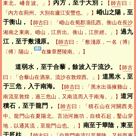
內方，至于大別；
東北。嶓音波。」】
【
師古
曰：
崏山之陽，至
「內方在荊州。大別在廬江安豐也。」】
于衡山，
【
師古
曰：「崏山在
蜀郡
湔氐西。衡山在
長沙
過九
湘南之東南。崏山，江所出。衡山，江所經。」】
江，至于敷淺原。
【
師古
曰：「敷淺原，一名（博）
〔傅〕陽山，
在豫章歷陵南。」】
道弱水，至于合藜，餘波入于流沙。
【
師古
道黑水，至
曰：「合藜山在酒泉。流沙在敦煌西。」】
于三危，入于南海。
【
師古
曰：「黑水出張掖雞山，
道河
南流至敦煌，過三危山，又南流而入于南海。」】
積石，至于龍門，
【
師古
曰：「積石山在河關西羌
中。龍門山在夏陽北。言治河施功，自積石起，鑿山穿
南至于華陰，東至
地，以通其流，至龍門山也。」】
于厎柱，
【
師古
曰：「自龍門南流以至華陰，又折而東