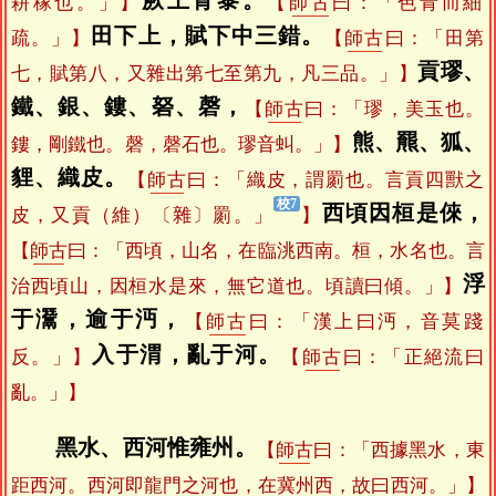
耕稼也。」】
【
師古
曰：「色青而細
田下上，賦下中三錯。
疏。」】
【
師古
曰：「田第
貢璆、
七，賦第八，又雜出第七至第九，凡三品。」】
鐵、銀、鏤、砮、磬，
【
師古
曰：「璆，美玉也。
熊、羆、狐、
鏤，剛鐵也。磬，磬石也。璆音虯。」】
貍、織皮。
【
師古
曰：「織皮，謂罽也。言貢四獸之
西頃因桓是倈，
皮，又貢（維）〔雜〕罽。」
】
【
師古
曰：「西頃，山名，在臨洮西南。桓，水名也。言
浮
治西頃山，因桓水是來，無它道也。頃讀曰傾。」】
于灊，逾于沔，
【
師古
曰：「漢上曰沔，音莫踐
入于渭，亂于河。
反。」】
【
師古
曰：「正絕流曰
亂。」】
黑水、西河惟雍州。
【
師古
曰：「西據黑水，東
距西河。西河即龍門之河也，在冀州西，故曰西河。」】