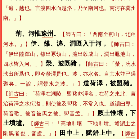
「逾，越也。言渡四水而越洛，乃至南河也。南河在冀州
南。」】
荊、河惟
豫州
。
【
師古
曰：「西南至荊山，北距
伊、雒、瀍、澗既入于河，
河水。」】
【
師古
曰：
「伊出陸渾山，雒出冢領山，瀍出穀成山，澗出黽池山，
滎、波既豬，
四水皆入河。」】
【
師古
曰：「滎，沇水
泆出所爲也，即今滎澤是也。波，亦水名。言其水並已遏
道荷澤，被盟豬。
聚矣。一說，謂滎水之波。」】
【
師古
曰：「荷澤在湖陵。盟豬亦澤名，在荷之東北。言
治荷澤之水衍溢，則使被及盟豬，不常入也。道讀曰導。
厥土惟壤，下
荷音歌。被音被馬之被。盟音孟。」】
土墳壚。
【
師古
曰：「高地則壤，下地則墳。壚謂土之
田中上，賦錯上中。
剛黑者也，音盧。」】
【
師古