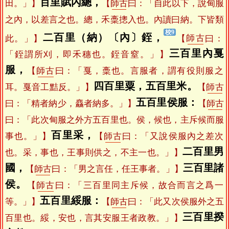
百里賦內總，
田。」】
【
師古
曰：「自此以下，說甸服
之內，以差言之也。總，禾稾摠入也。內讀曰納。下皆類
二百里（納）〔內〕銍，
此。」】
【
師古
曰：
三百里內戛
「銍謂所刈，即禾穗也。銍音窒。」】
服，
【
師古
曰：「戛，稾也。言服者，謂有役則服之
四百里粟，五百里米。
耳。戛音工黠反。」】
【
師古
五百里侯服：
曰：「精者納少，麤者納多。」】
【
師古
曰：「此次甸服之外方五百里也。侯，候也，主斥候而服
百里采，
事也。」】
【
師古
曰：「又說侯服內之差次
二百里男
也。采，事也，王事則供之，不主一也。」】
國，
三百里諸
【
師古
曰：「男之言任，任王事者。」】
侯。
【
師古
曰：「三百里同主斥候，故合而言之爲一
五百里綏服：
等。」】
【
師古
曰：「此又次侯服外之五
三百里揆
百里也。綏，安也，言其安服王者政教。」】