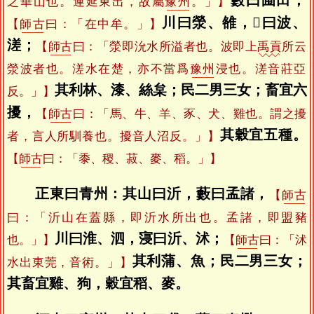
藪曰圃田，
之華山也。連延東出，故屬
豫州
。」】
川曰滎、雒，𡫏曰波、
【
師古
曰：「在中牟。」】
溠；
【
師古
曰：「滎即沇水所溢者也。波即上
禹貢
所云
滎波者也。溠水在楚，亦不當爲
豫州
浸也。溠音莊亞
其利林、漆、絲枲；民二男三女；畜宜六
反。」】
擾，
【
師古
曰：「馬、牛、羊、豕、犬、雞也。謂之擾
其穀宜五種。
者，言人所馴養也。擾音人沼反。」】
【
師古
曰：「黍、稷、菽、麥、稻。」】
正東曰青州：其山曰沂，藪曰孟諸，
【
師古
曰：「沂山在蓋縣，即沂水所出也。孟諸，即盟豬
川曰淮、泗，寖曰沂、沭；
也。」】
【
師古
曰：「沭
其利蒲、魚；民二男三女；
水出東莞，音術。」】
其畜宜雞、狗，穀宜稻、麥。