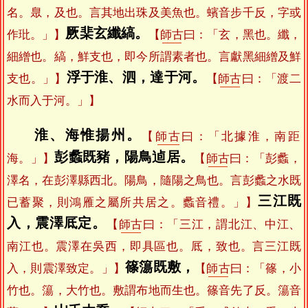
名。臮，及也。言其地出珠及美魚也。蠙音步千反，字或
厥棐玄纖縞。
作玭。」】
【
師古
曰：「玄，黑也。纖，
細繒也。縞，鮮支也，即今所謂素者也。言獻黑細繒及鮮
浮于淮、泗，達于河。
支也。」】
【
師古
曰：「渡二
水而入于河。」】
淮、海惟揚州。
【
師古
曰：「北據淮，南距
彭蠡既豬，陽鳥逌居。
海。」】
【
師古
曰：「彭蠡，
澤名，在彭澤縣西北。陽鳥，隨陽之鳥也。言彭蠡之水既
三江既
已蓄聚，則鴻雁之屬所共居之。蠡音禮。」】
入，震澤厎定。
【
師古
曰：「三江，謂北江、中江、
南江也。震澤在吳西，即具區也。厎，致也。言三江既
篠簜既敷，
入，則震澤致定。」】
【
師古
曰：「篠，小
竹也。簜，大竹也。敷謂布地而生也。篠音先了反。簜音