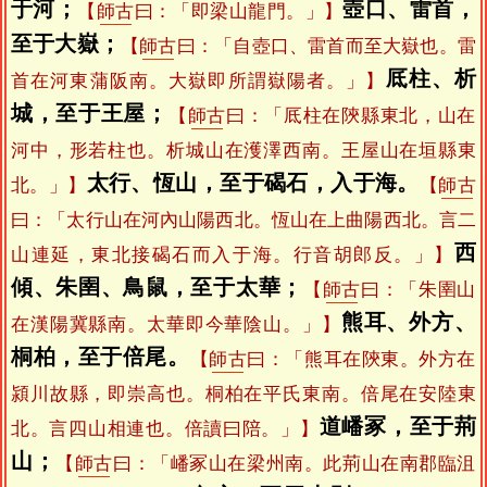
于河；
壺口、雷首，
【
師古
曰：「即梁山龍門。」】
至于大嶽；
【
師古
曰：「自壺口、雷首而至大嶽也。雷
厎柱、析
首在河東蒲阪南。大嶽即所謂嶽陽者。」】
城，至于王屋；
【
師古
曰：「厎柱在陝縣東北，山在
河中，形若柱也。析城山在濩澤西南。王屋山在垣縣東
太行、恆山，至于碣石，入于海。
北。」】
【
師古
曰：「太行山在河內山陽西北。恆山在上曲陽西北。言二
西
山連延，東北接碣石而入于海。行音胡郎反。」】
傾、朱圉、鳥鼠，至于太華；
【
師古
曰：「朱圉山
熊耳、外方、
在漢陽冀縣南。太華即今華陰山。」】
桐柏，至于倍尾。
【
師古
曰：「熊耳在陝東。外方在
潁川故縣，即崇高也。桐柏在平氏東南。倍尾在安陸東
道嶓冢，至于荊
北。言四山相連也。倍讀曰陪。」】
山；
【
師古
曰：「嶓冢山在梁州南。此荊山在南郡臨沮