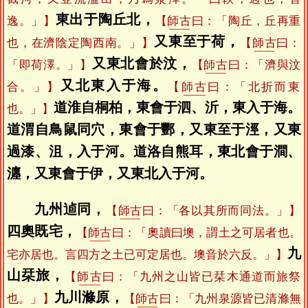
東出于陶丘北，
逸。」】
【
師古
曰：「陶丘，丘再重
又東至于荷，
也，在濟陰定陶西南。」】
【
師古
曰：
又東北會於汶，
「即荷澤。」】
【
師古
曰：「濟與汶
又北東入于海。
合。」】
【
師古
曰：「北折而東
道淮自桐柏，東會于泗、沂，東入于海。
也。」】
道渭自鳥鼠同穴，東會于酆，又東至于涇，又東
過漆、沮，入于河。道洛自熊耳，東北會于澗、
瀍，又東會于伊，又東北入于河。
九州逌同，
【
師古
曰：「各以其所而同法。」】
四奧既宅，
【
師古
曰：「奧讀曰墺，謂土之可居者也。
九
宅亦居也。言四方之土已可定居也。墺音於六反。」】
山栞旅，
【
師古
曰：「九州之山皆已栞木通道而旅祭
九川滌原，
也。」】
【
師古
曰：「九州泉源皆已清滌無