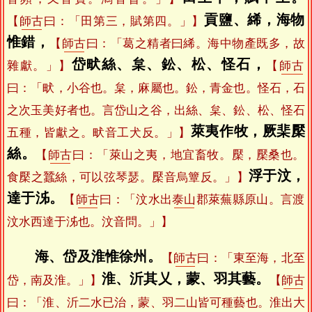
貢鹽、絺，海物
【
師古
曰：「田第三，賦第四。」】
惟錯，
【
師古
曰：「葛之精者曰絺。海中物產既多，故
岱畎絲、枲、鈆、松、怪石，
雜獻。」】
【
師古
曰：「畎，小谷也。枲，麻屬也。鈆，青金也。怪石，石
之次玉美好者也。言岱山之谷，出絲、枲、鈆、松、怪石
萊夷作牧，厥棐檿
五種，皆獻之。畎音工犬反。」】
絲。
【
師古
曰：「萊山之夷，地宜畜牧。檿，檿桑也。
浮于汶，
食檿之蠶絲，可以弦琴瑟。檿音烏簟反。」】
達于泲。
【
師古
曰：「汶水出
泰山
郡萊蕪縣原山。言渡
汶水西達于泲也。汶音問。」】
海、岱及淮惟徐州。
【
師古
曰：「東至海，北至
淮、沂其乂，蒙、羽其藝。
岱，南及淮。」】
【
師古
曰：「淮、沂二水已治，蒙、羽二山皆可種藝也。淮出大