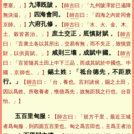
九澤既陂，
壅塞。」】
【
師古
曰：「九州陂澤皆已遏障
四海會同。
無決溢。」】
【
師古
曰：「四海之內皆同會
六府孔修，
京師。」】
【
師古
曰：「水、火、金、木、
庶土交正，厎慎財賦，
土、穀皆甚治。」】
【
師古
曰：「言衆土各以其所出，交易有無，而不失正，致慎貨
咸則三壤，成賦中國。
財，以供貢賦。」】
【
師古
曰：「言皆隨其土田上中下三品，而成其賦於中國也。中
錫土姓：「祗台德先，不距朕
國，京師也。」】
行。」
【
師古
曰：「台，養也。言封諸侯，賜之土田，
因以爲姓。所敬養者，惟德爲先，故無距我之行也。台音
怡。」】
五百里甸服：
【
師古
曰：「規方千里，最近王城
者爲甸服，則四面五百里也。甸之爲言田也，主爲王者治