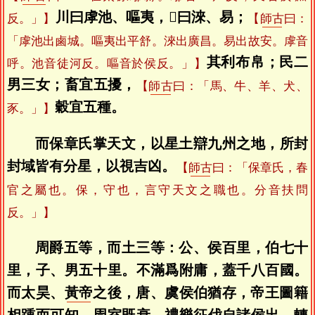
川曰虖池、嘔夷，𥧲曰淶、易；
反。」】
【
師古
曰：
「虖池出鹵城。嘔夷出平舒。淶出廣昌。易出故安。虖音
其利布帛；民二
呼。池音徒河反。嘔音於侯反。」】
男三女；畜宜五擾，
【
師古
曰：「馬、牛、羊、犬、
穀宜五種。
豕。」】
而保章氏掌天文，以星土辯九州之地，所封
封域皆有分星，以視吉凶。
【
師古
曰：「保章氏，春
官之屬也。保，守也，言守天文之職也。分音扶問
反。」】
周爵五等，而土三等：公、侯百里，伯七十
里，子、男五十里。不滿爲附庸，蓋千八百國。
而太昊、
黃帝
之後，唐、虞侯伯猶存，帝王圖籍