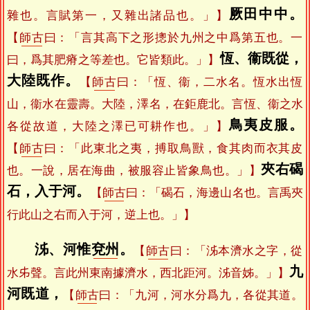
厥田中中。
雜也。言賦第一，又雜出諸品也。」】
【
師古
曰：「言其高下之形摠於九州之中爲第五也。一
恆、衞既從，
曰，爲其肥瘠之等差也。它皆類此。」】
大陸既作。
【
師古
曰：「恆、衞，二水名。恆水出恆
山，衞水在靈壽。大陸，澤名，在鉅鹿北。言恆、衞之水
鳥夷皮服。
各從故道，大陸之澤已可耕作也。」】
【
師古
曰：「此東北之夷，搏取鳥獸，食其肉而衣其皮
夾右碣
也。一說，居在海曲，被服容止皆象鳥也。」】
石，入于河。
【
師古
曰：「碣石，海邊山名也。言禹夾
行此山之右而入于河，逆上也。」】
泲、河惟
兗州
。
【
師古
曰：「泲本濟水之字，從
九
水𠂔聲。言此州東南據濟水，西北距河。泲音姊。」】
河既道，
【
師古
曰：「九河，河水分爲九，各從其道。