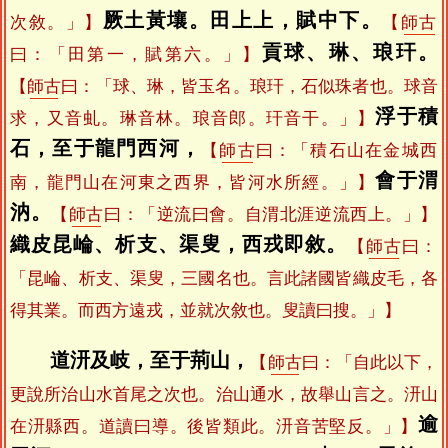
厥土黃壤。田上上，賦中下。
次敘。」】
【
師古
貢球、琳、琅玕。
曰：「田第一，賦第六。」】
【
師古
曰：「球、琳，皆玉名。琅玕，石似珠者也。球音
浮于積
求，又音虬。琳音林。琅音郎。玕音干。」】
石，至于龍門西河，
【
師古
曰：「積石山在金城西
會于渭
南，龍門山在河東之西界，皆河水所經。」】
汭。
【
師古
曰：「逆流曰會。自渭北涯逆流西上。」】
織皮昆崘、析支、渠叟，西戎即敘。
【
師古
曰：
「昆崘、析支、渠叟，三國名也。言此諸國皆織皮毛，各
得其業。而西方遠戎，並就次敘也。叟讀曰搜。」】
道汧及岐，至于荊山，
【
師古
曰：「自此以下，
更說所治山水首尾之次也。治山通水，故舉山言之。汧山
逾
在汧縣西。道讀曰導。後皆類此。汧音苦堅反。」】