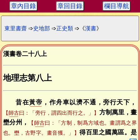
章內目錄
章回目錄
欄目導航
東里書齋
➩
史地部
➩
正史類
➩《
漢書
》
漢書卷二十八上
地理志第八上
昔在
黃帝
，作舟車以濟不通，旁行天下，
方制萬里，畫
【
師古
曰：「旁行，謂四出而行之。」】
壄分州，
【
師古
曰：「方制，制爲方域也。畫謂爲之界
得百里之國萬區。是
也。壄，古野字。畫音獲。」】