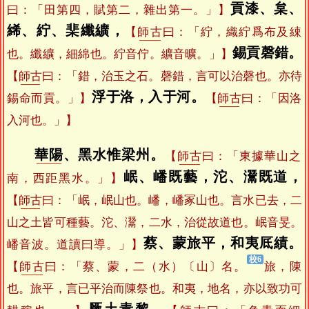
貢漆、枲、
曰：「田第四，賦第二，雜出第一。」】
絺、紵、棐纖纊，
【
師古
曰：「紵，織紵爲布及綀
錫貢磬錯。
也。纖纊，細綿也。紵音佇。纊音曠。」】
【
師古
曰：「錯，治玉之石。磬錯，言可以治磬也。亦待
浮于洛，入于河。
錫命而貢。」】
【
師古
曰：「因洛
入河也。」】
華陽
、黑水惟梁州。
【
師古
曰：「東據華山之
岷、嶓既藝，沱、灊既道，
南，西距黑水。」】
【
師古
曰：「岷，岷山也。嶓，嶓冢山也。言水已去，二
山之土皆可種藝。沱、灊，二水，治從故道也。岷音旻。
蔡、蒙旅平，和夷厎績。
嶓音波。道讀曰導。」】
【
師古
曰：「蔡、蒙，二（水）〔山〕名。
旅，陳
也。旅平，言已平治而陳祭也。和夷，地名，亦以致功可
厥土青黎。