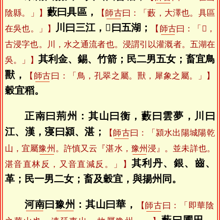
藪曰具區，
陰縣。」】
【
師古
曰：「藪，大澤也。具區
川曰三江，𥧲曰五湖；
在吳也。」】
【
師古
曰：「𥧲，
古浸字也。川，水之通流者也。浸謂引以灌溉者。五湖在
其利金、錫、竹箭；民二男五女；畜宜鳥
吳。」】
獸，
【
師古
曰：「鳥，孔翠之屬。獸，犀象之屬。」】
穀宜稻。
正南曰荊州：其山曰衡，藪曰雲夢，川曰
江、漢，寖曰潁、湛；
【
師古
曰：「潁水出陽城陽乾
山，宜屬
豫州
。許慎又云『湛水，
豫州
浸』。並未詳也。
其利丹、銀、齒、
湛音直林反，又音直減反。」】
革；民一男二女；畜及穀宜，與揚州同。
河南
曰
豫州
：其山曰華，
【
師古
曰：「即華陰