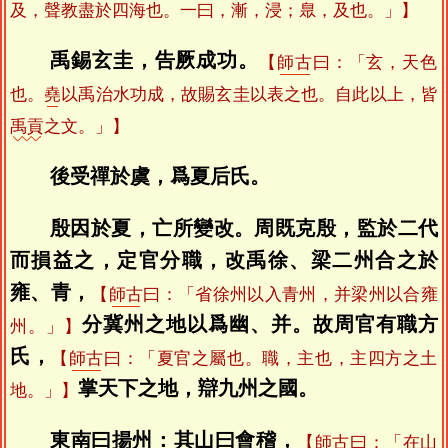
及，聲教盡於四海也。一曰，漸，浸；臮，及也。」】
禹錫玄圭，告厥成功。
【
師古
曰：「玄，天色
也。
堯
以禹治水功成，故賜玄圭以表之也。自此以上，皆
禹貢
之文。」】
後受禪於虞，爲夏后氏。
殷因於夏，亡所變改。周既克殷，監於二代
而損益之，定官分職，改禹徐、梁二州合之於
雍、青，
【
師古
曰：「省徐州以入青州，并梁州以合雍
分冀州之地以爲幽、并。故周官有職方
州。」】
氏，
【
師古
曰：「夏官之屬也。職，主也，主四方之土
掌天下之地，辯九州之國。
地。」】
東南曰揚州：其山曰會稽，
【
師古
曰：「在山