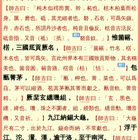
【
師古
曰：「杶木似樗而實。幹，柘也。栝木柏葉而松
身。厲，磨也。砥，其尤細者也。砮，石名，可爲矢鏃。
丹，赤石也，所謂丹沙者也。杶音丑倫反。栝音古活反。
惟箘簵、
砥音指，又音（祗）〔扺〕。
砮音奴。」】
楛，三國厎貢厥名，
【
師古
曰：「箘簵，竹名，楛，
木名也，皆可爲矢。言此州界本有三國致貢斯物，其名稱
包
美也。箘音囷。簵音路。楛音（枯）〔怙〕。」
】
匭菁茅，
【
師古
曰：「匭，柙也。菁，菜也，可以爲
葅。茅可以縮酒。苞其茅匭其菁而獻之。匭音軌。菁音
厥棐玄纁璣組，
精。」】
【
師古
曰：「玄，黑色。
纁，絳也。璣，珠之不圜者。組，綬類也。纁音勳。璣音
九江納錫大龜。
機，又音祈。」】
【
師古
曰：「大龜
浮于
尺有二寸，出於九江。錫命而納，不常獻也。」】
江、沱、灊、漢，逾于洛，至于南河。
【
師古
曰：