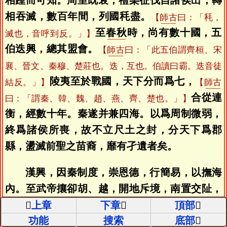
相踵而可知。周室既衰，禮樂征伐自諸侯出，轉
相吞滅，數百年間，列國秏盡。
【
師古
曰：「秏，
至
春秋
時，尚有數十國，五
滅也，音呼到反。」】
伯迭興，總其盟會。
【
師古
曰：「此五伯謂齊桓、宋
襄、晉文、秦穆、楚莊也。迭，互也。伯讀曰霸。迭音徒
陵夷至於戰國，天下分而爲七，
結反。」】
【
師古
合從連
曰：「謂秦、韓、魏、趙、燕、齊、楚也。」】
衡，經數十年。秦遂并兼四海。以爲周制微弱，
終爲諸侯所喪，故不立尺土之封，分天下爲郡
縣，盪滅前聖之苗裔，靡有孑遺者矣。
漢興，因秦制度，崇恩德，行簡易，以撫海
內。至武帝攘卻胡、越，開地斥境，南置交阯，
北置朔方之州，
上章
下章
頂部
【
師古
曰：「胡廣記云，漢既定南越
功能
搜索
底部
之地，置交阯刺史，別於諸州，令持節治蒼梧，分雍州置