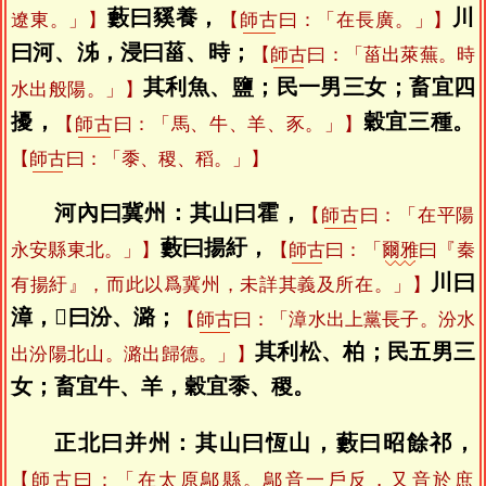
藪曰豯養，
川
遼東。」】
【
師古
曰：「在長廣。」】
曰河、泲，浸曰菑、時；
【
師古
曰：「菑出萊蕪。時
其利魚、鹽；民一男三女；畜宜四
水出般陽。」】
擾，
穀宜三種。
【
師古
曰：「馬、牛、羊、豕。」】
【
師古
曰：「黍、稷、稻。」】
河內曰冀州：其山曰霍，
【
師古
曰：「在平陽
藪曰揚紆，
永安縣東北。」】
【
師古
曰：「
爾雅
曰『秦
川曰
有揚紆』，而此以爲冀州，未詳其義及所在。」】
漳，𥧲曰汾、潞；
【
師古
曰：「漳水出上黨長子。汾水
其利松、柏；民五男三
出汾陽北山。潞出歸德。」】
女；畜宜牛、羊，穀宜黍、稷。
正北曰并州：其山曰恆山，藪曰昭餘祁，
【
師古
曰：「在太原鄔縣。鄔音一戶反，又音於庶