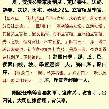
夏，安漢公奏車服制度，吏民養生、送終、
嫁娶、奴婢、田宅、器械之品。立官稷及學官。
【
如淳
曰：「
郊祀志
曰『已有官社，未有官稷，遂立官稷
於官社之後』。」
臣瓚
曰：「漢初除秦社稷，立漢社稷，
其後又立官社，配以夏禹，而不立官稷。至此始立官稷。
光武之後，但有官社，不立官稷。」
師古
曰：「淳、瓚二
說皆未盡也。初立官稷於官社之後，是爲一處。今更創置
郡國曰學，縣、道、邑、
建於別所，不相從也。」】
侯國曰校。校、學置經師一人。鄉曰庠，聚曰
序。
【
張晏
曰：「聚，邑落名也。」
師古
曰：「聚小於
序、庠置孝經師一人。
鄉。聚音才喻反。」】
陽陵任橫等自稱將軍，盜庫兵，攻官寺，出
囚徒。大司徒掾督逐，皆伏辜。