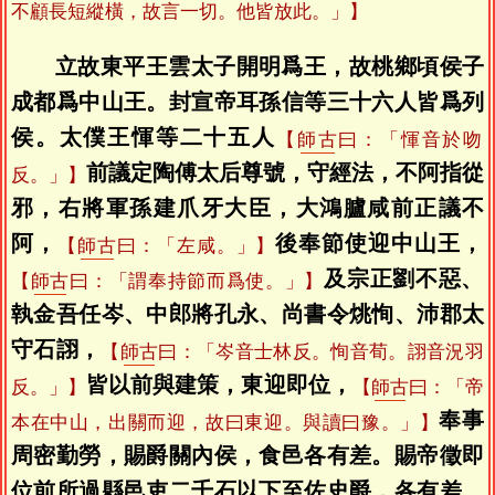
不顧長短縱橫，故言一切。他皆放此。」】
立故東平王雲太子開明爲王，故桃鄉頃侯子
成都爲中山王。封宣帝耳孫信等三十六人皆爲列
侯。太僕王惲等二十五人
【
師古
曰：「惲音於吻
前議定陶傅太后尊號，守經法，不阿指從
反。」】
邪，右將軍孫建爪牙大臣，大鴻臚咸前正議不
阿，
後奉節使迎中山王，
【
師古
曰：「左咸。」】
及宗正劉不惡、
【
師古
曰：「謂奉持節而爲使。」】
執金吾任岑、中郎將孔永、尚書令烑恂、沛郡太
守石詡，
【
師古
曰：「岑音士林反。恂音荀。詡音況羽
皆以前與建策，東迎即位，
反。」】
【
師古
曰：「帝
奉事
本在中山，出關而迎，故曰東迎。與讀曰豫。」】
周密勤勞，賜爵關內侯，食邑各有差。賜帝徵即
位前所過縣邑吏二千石以下至佐史爵，各有差。