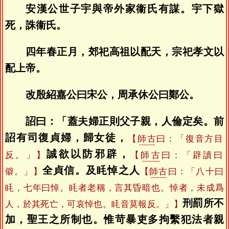
安漢公世子宇與帝外家衞氏有謀。宇下獄
死，誅衞氏。
四年春正月，郊祀高祖以配天，宗祀孝文以
配上帝。
改殷紹嘉公曰宋公，周承休公曰鄭公。
詔曰：「蓋夫婦正則父子親，人倫定矣。前
詔有司復貞婦，歸女徒，
【
師古
曰：「復音方目
誠欲以防邪辟，
反。」】
【
師古
曰：「辟讀曰
全貞信。及眊悼之人
僻。」】
【
師古
曰：「八十曰
眊，七年曰悼。眊者老稱，言其昏暗也。悼者，未成爲
刑罰所不
人，於其死亡，可哀悼也。眊音莫報反。」】
加，聖王之所制也。惟苛暴吏多拘繫犯法者親