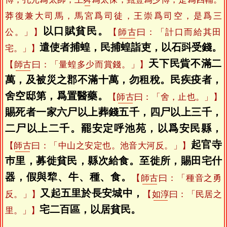
莽復兼大司馬，馬宮爲司徒，王崇爲司空，是爲三
以口賦貧民。
公。」】
【
師古
曰：「計口而給其田
遣使者捕蝗，民捕蝗詣吏，以石㪷受錢。
宅。」】
天下民貲不滿二
【
師古
曰：「量蝗多少而賞錢。」】
萬，及被災之郡不滿十萬，勿租稅。民疾疫者，
舍空邸第，爲置醫藥。
【
師古
曰：「舍，止也。」】
賜死者一家六尸以上葬錢五千，四尸以上三千，
二尸以上二千。罷安定呼池苑，以爲安民縣，
起官寺
【
師古
曰：「中山之安定也。池音大河反。」】
巿里，募徙貧民，縣次給食。至徙所，賜田宅什
器，假與犂、牛、種、食。
【
師古
曰：「種音之勇
又起五里於長安城中，
反。」】
【
如淳
曰：「民居之
宅二百區，以居貧民。
里。」】