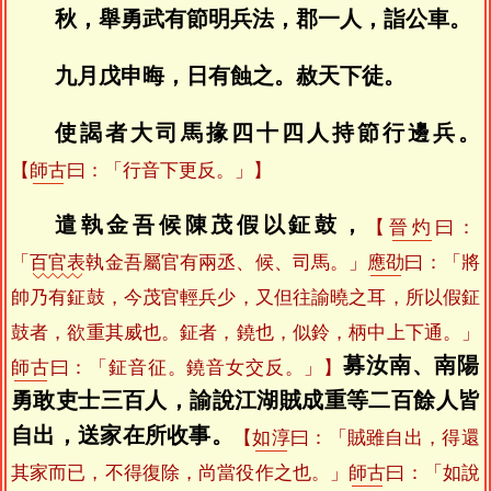
秋，舉勇武有節明兵法，郡一人，詣公車。
九月戊申晦，日有蝕之。赦天下徒。
使謁者大司馬掾四十四人持節行邊兵。
【
師古
曰：「行音下更反。」】
遣執金吾候陳茂假以鉦鼓，
【
晉灼
曰：
「
百官表
執金吾屬官有兩丞、候、司馬。」
應劭
曰：「將
帥乃有鉦鼓，今茂官輕兵少，又但往諭曉之耳，所以假鉦
鼓者，欲重其威也。鉦者，鐃也，似鈴，柄中上下通。」
募汝南、南陽
師古
曰：「鉦音征。鐃音女交反。」】
勇敢吏士三百人，諭說江湖賊成重等二百餘人皆
自出，送家在所收事。
【
如淳
曰：「賊雖自出，得還
其家而已，不得復除，尚當役作之也。」
師古
曰：「如說