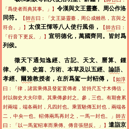
令漢與文王靈臺、周公作洛
「爲使者而典其事。」】
同符。
【
師古
曰：「文王築靈臺，周公成雒邑，言與之
太僕王惲等八人使行風俗，
符合。」】
【
師古
曰：
宣明德化，萬國齊同。皆封爲
「行音下更反。」】
列侯。
徵天下通知逸經、古記、天文、曆算、鍾
律、小學、史篇、方術、本草及以五經、
論語
、
孝經、
爾雅
教授者，在所爲駕一封軺傳，
【
如淳
曰：「律，諸當乘傳及發駕置傳者，皆持尺五寸木傳信，
封以御史大夫印章。其乘傳參封之。參，三也。有期會累
封兩端，端各兩封，凡四封也。乘置馳傳五封也，兩端各
二，中央一也。軺傳兩馬再封之，一馬一封也。」
師古
遣詣京
曰：「以一馬駕軺車而乘傳。傳音張戀反。」】