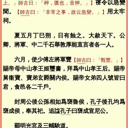
寑令以急變
上。」師古日：「柙，匱也，音狎。」】
聞。
用太牢
【
師古
曰：「非常之事，故云急變。」】
祠。
夏五月丁巳朔，日有蝕之。大赦天下。公
卿、將軍、中二千石舉敦厚能直言者各一人。
六月，使少傅左將軍豐
【
師古
曰：「甄豐。」】
賜帝母中山孝王姬璽書，拜爲中山孝王后。賜帝
舅衞寶、寶弟玄爵關內侯。賜帝女弟四人號皆曰
君，食邑各二千戶。
封周公後公孫相如爲襃魯侯，
孔子
後孔均爲
襃成侯，奉其祀。追諡
孔子
曰襃成宣尼公。
罷明光宮及三輔馳道。