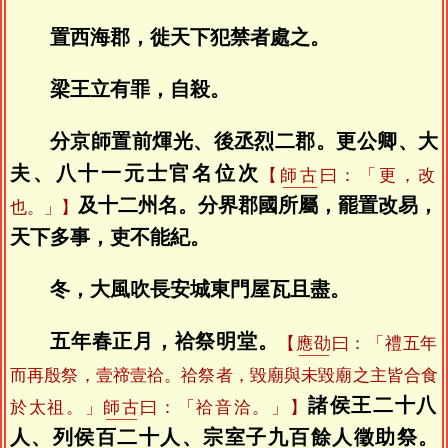
置西海郡，徙天下犯禁者處之。
梁王立有罪，自殺。
分京師置前煇光、後丞烈二郡。更公卿、大
夫、八十一元士官名位次
【
師古
曰：「更，改
及十二州名。分界郡國所屬，罷置改易，
也。」】
天下多事，吏不能紀。
冬，大風吹長安城東門屋瓦且盡。
五年春正月，祫祭明堂。
【
應劭
曰：「禮五年
而再殷祭，壹禘壹祫。祫祭者，毀廟與未毀廟之主皆合食
諸侯王二十八
於太祖。」
師古
曰：「祫音洽。」】
人、列侯百二十人、宗室子九百餘人徵助祭。