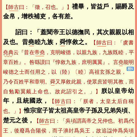
禮畢，皆益戶，賜爵及
【
師古
曰：「徵，召也。」】
金帛，增秩補吏，各有差。
詔曰：「蓋聞帝王以德撫民，其次親親以相
及也。昔
堯
睦九族，
舜
惇敘之。
【
師古
曰：「虞書
堯典
云『昔在
帝堯
，克明峻德，以親九族，九族既睦，平
章百姓』。咎繇謨曰『惇敘九族，庶明厲翼』。言
堯
能明
峻德之士而任用之，以（陸）〔睦〕高祖玄孫之親，
乃令百姓平和章明。
舜
又厚敘此親，使眾庶皆明其教，而
朕以皇帝幼
自勉勵翼戴上命也。故此詔引之。」】
年，且統國政，
【
師古
曰：「朕者，太皇太后自稱
惟宗室子皆太祖高皇帝子孫及兄弟吳頃、
也。」】
楚元之後，
【
師古
曰：「吳頃謂高帝之兄仲也。初爲代
王，後廢爲合陽侯，而子濞封爲吳王，故追諡仲爲吳頃