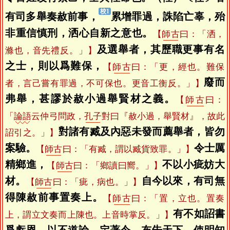
有司多舉奏赦前事，
累增罪過，誅陷亡辜，殆
非重信慎刑，洒心自新之意也。
【
師古
曰：「洒，
及選舉者，其歷職更事有名
滌也，音先禮反。」】
之士，則以爲難保，
【
師古
曰：「更，經也。難保
廢而
者，言己嘗有罪過，不可保也。更音工衡反。」】
弗舉，甚謬於赦小過舉賢材之義。
【
師古
曰：
「
論語
云仲弓問政，
孔子
對曰『赦小過，舉賢材』，故此
對諸有臧及內惡未發而薦舉者，皆勿
詔引之。」】
案驗。
令士厲
【
師古
曰：「有臧，謂以臧貨致罪。」】
精鄉進，
不以小疵妨大
【
師古
曰：「鄉讀曰嚮。」】
材。
自今以來，有司無
【
師古
曰：「疵，病也。」】
得陳赦前事置奏上。
【
師古
曰：「置，立也。置奏
有不如詔書
上，謂立文奏而上陳也。上音時掌反。」】
爲虧恩，以不道論。定著令，布告天下，使明知