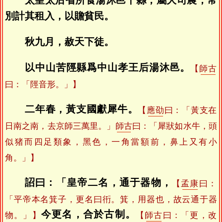
太皇太后省所食湯沐邑十縣，屬大司農，常
別計其租入，以贍貧民。
秋九月，赦天下徒。
以中山苦陘縣爲中山孝王后湯沐邑。
【
師古
曰：「陘音形。」】
二年春，黃支國獻犀牛。
【
應劭
曰：「黃支在
日南之南，去京師三萬里。」
師古
曰：「犀狀如水牛，頭
似猪而四足類象，黑色，一角當額前，鼻上又有小
角。」】
詔曰：「皇帝二名，通于器物，
【
孟康
曰：
「平帝本名箕子，更名曰衎。箕，用器也，故云通于器
今更名，合於古制。
物。」】
【
師古
曰：「更，改