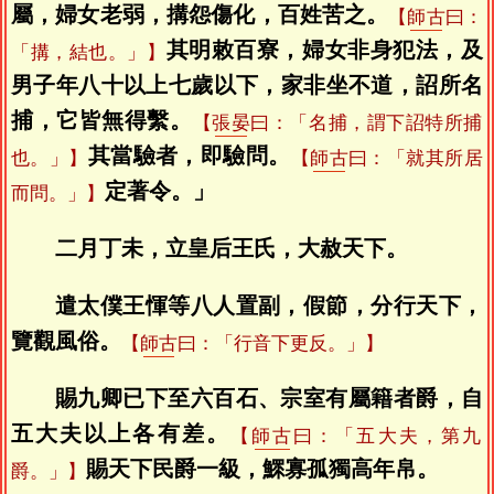
屬，婦女老弱，搆怨傷化，百姓苦之。
【
師古
曰：
其明敕百寮，婦女非身犯法，及
「搆，結也。」】
男子年八十以上七歲以下，家非坐不道，詔所名
捕，它皆無得繫。
【
張晏
曰：「名捕，謂下詔特所捕
其當驗者，即驗問。
也。」】
【
師古
曰：「就其所居
定著令。」
而問。」】
二月丁未，立皇后王氏，大赦天下。
遣太僕王惲等八人置副，假節，分行天下，
覽觀風俗。
【
師古
曰：「行音下更反。」】
賜九卿已下至六百石、宗室有屬籍者爵，自
五大夫以上各有差。
【
師古
曰：「五大夫，第九
賜天下民爵一級，鰥寡孤獨高年帛。
爵。」】