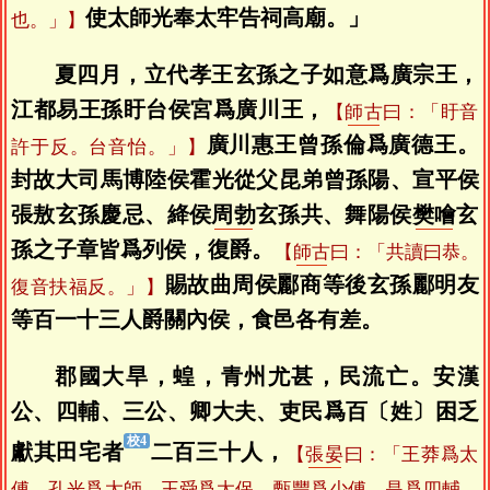
使太師光奉太牢告祠高廟。」
也。」】
夏四月，立代孝王玄孫之子如意爲廣宗王，
江都易王孫盱台侯宮爲廣川王，
【
師古
曰：「盱音
廣川惠王曾孫倫爲廣德王。
許于反。台音怡。」】
封故大司馬博陸侯霍光從父昆弟曾孫陽、宣平侯
張敖玄孫慶忌、絳侯
周勃
玄孫共、舞陽侯
樊噲
玄
孫之子章皆爲列侯，復爵。
【
師古
曰：「共讀曰恭。
賜故曲周侯酈商等後玄孫酈明友
復音扶福反。」】
等百一十三人爵關內侯，食邑各有差。
郡國大旱，蝗，青州尤甚，民流亡。安漢
公、四輔、三公、卿大夫、吏民爲百〔姓〕困乏
獻其田宅者
二百三十人，
【
張晏
曰：「王莽爲太
傅，孔光爲太師，王
舜
爲太保，甄豐爲少傅，是爲四輔。