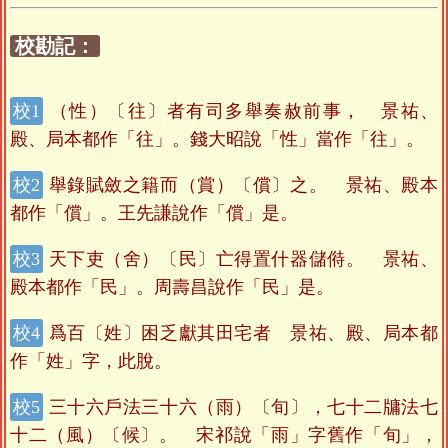
校勘記：
（性）〔往〕者有司多舉奏赦前事， 景祐、
殿、局本都作「往」。錢大昭說「性」當作「往」。
舉錄賦斂之籍而（賞）〔償〕之。 景祐、殿本
都作「償」。王先謙說作「償」是。
天下吏（舍）〔民〕亡得置什器儲偫。 景祐、
殿本都作「民」。周壽昌說作「民」是。
爲百〔姓〕困乏獻其田宅者 景祐、殿、局本都
作「姓」字，此脫。
三十六戶法三十六（雨）〔旬〕，七十二牗法七
十二（風）〔候〕。 宋祁說「雨」字舊作「旬」，