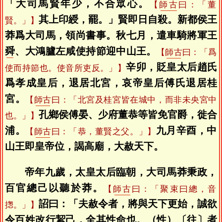
「大司馬賢年少，不合眾心。
【
師古
曰：「董
其上印綬，罷。」賢即日自殺。新都侯王
賢。」】
莽爲大司馬，領尚書事。秋七月，遣車騎將軍王
舜
、大鴻臚左咸使持節迎中山王。
【
師古
曰：「爲
辛卯，貶皇太后趙氏
使而持節也。使音所吏反。」】
爲孝成皇后，退居北宮，哀帝皇后傅氏退居桂
宮。
【
師古
曰：「北宮及桂宮皆在城中，而非未央宮中
孔鄉侯傅晏、少府董恭等皆免官爵，徙合
也。」】
浦。
九月辛酉，中
【
師古
曰：「恭，董賢之父。」】
山王即皇帝位，謁高廟，大赦天下。
帝年九歲，太皇太后臨朝，大司馬莽秉政，
百官總己以聽於莽。
【
師古
曰：「聚束曰總，音
詔曰：「夫赦令者，將與天下更始，誠欲
揔。」】
令百姓改行絜己，全其性命也。（性）〔往〕者