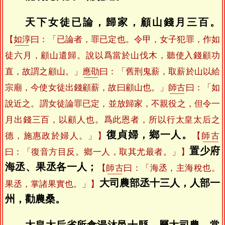
天下女徒已論，歸家，顧山錢月三百。
【
如淳
曰：「已論者，罪已定也。令甲，女子犯罪，作如
徒六月，顧山遣歸。說以爲當於山伐木，聽使入錢顧功
直，故謂之顧山。」
應劭
曰：「舊刑鬼薪，取薪於山以給
宗廟，今使女徒出錢顧薪，故曰顧山也。」
師古
曰：「如
說近之。謂女徒論罪已定，並放歸家，不親役之，但令一
月出錢三百，以顧人也。爲此恩者，所以行太皇太后之
復貞婦，鄉一人。
德，施惠政於婦人。」】
【
師古
置少府
曰：「復音方目反。鄉一人，取其尤最者。」】
海丞、果丞各一人；
【
師古
曰：「海丞，主海稅也。
大司農部丞十三人，人部一
果丞，掌諸果實也。」】
州，勸農桑。