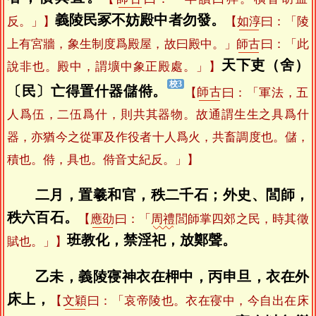
義陵民冢不妨殿中者勿發。
反。」】
【
如淳
曰：「陵
上有宮牆，象生制度爲殿屋，故曰殿中。」
師古
曰：「此
天下吏（舍）
說非也。殿中，謂壙中象正殿處。」】
〔民〕亡得置什器儲偫。
【
師古
曰：「軍法，五
人爲伍，二伍爲什，則共其器物。故通謂生生之具爲什
器，亦猶今之從軍及作役者十人爲火，共畜調度也。儲，
積也。偫，具也。偫音丈紀反。」】
二月，置羲和官，秩二千石；外史、閭師，
秩六百石。
【
應劭
曰：「
周禮
閭師掌四郊之民，時其徵
班教化，禁淫祀，放鄭聲。
賦也。」】
乙未，義陵寑神衣在柙中，丙申旦，衣在外
床上，
【
文穎
曰：「哀帝陵也。衣在寑中，今自出在床