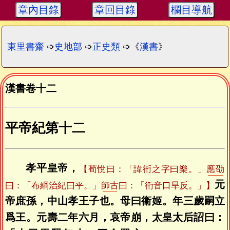
章內目錄
章回目錄
欄目導航
東里書齋
➩
史地部
➩
正史類
➩《
漢書
》
漢書卷十二
平帝紀第十二
孝平皇帝，
【荀悅曰：「諱衎之字曰樂。」
應劭
元
曰：「布綱治紀曰平。」
師古
曰：「衎音口旱反。」】
帝庶孫，中山孝王子也。母曰衞姬。年三歲嗣立
爲王。元壽二年六月，哀帝崩，太皇太后詔曰：