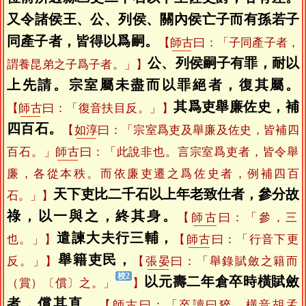
又令諸侯王、公、列侯、關內侯亡子而有孫若子
同產子者，皆得以爲嗣。
【
師古
曰：「子同產子者，
公、列侯嗣子有罪，耐以
謂養昆弟之子爲子者。」】
上先請。宗室屬未盡而以罪絕者，復其屬。
其爲吏舉廉佐史，補
【
師古
曰：「復音扶目反。」】
四百石。
【
如淳
曰：「宗室爲吏及舉廉及佐史，皆補四
百石。」
師古
曰：「此說非也。言宗室爲吏者，皆令舉
廉，各從本秩。而依廉吏遷之爲佐史者，例補四百
天下吏比二千石以上年老致仕者，參分故
石。」】
祿，以一與之，終其身。
【
師古
曰：「參，三
遣諫大夫行三輔，
也。」】
【
師古
曰：「行音下更
舉籍吏民，
反。」】
【
張晏
曰：「舉錄賦斂之籍而
以元壽二年倉卒時橫賦斂
（賞）〔償〕之。」
】
者，償其直。
【
師古
曰：「卒讀曰猝。橫音胡孟