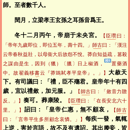
師。至者數千人。
閏月，立梁孝王玄孫之耳孫音爲王。
冬十二月丙午，帝崩于未央宮。
【
臣瓚
曰：
「帝年九歲即位，即位五年，壽十四。」
師古
曰：「漢注
云帝春秋益壯，以母衞大后故怨不悅。莽自知益疏，篡殺
之謀由是生，因到（獵）〔臘〕日上椒酒，
置藥酒
大赦天
中。故翟義移
書
云『莽鴆弒孝平皇帝』。」】
下。有司議曰：「禮，臣不殤君。皇帝年十有四
歲，宜以禮斂，加元服。」
【
師古
曰：「斂音力贍
奏可。葬康陵。
反。」】
【
臣瓚
曰：「在長安北六十
詔曰：「皇帝仁惠，無不顧哀，
里。」】
【
師古
每疾一發，氣輒
曰：「言帝平生多所顧念哀憐。」】
上逆，害於言語，故不及有遺詔。其出媵妾，皆