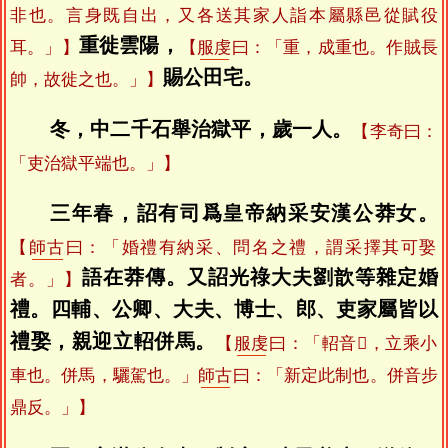
非也。言身既自出，又各送其家人詣本屬縣邑從賦役
重徙雲陽，
耳。」】
【
服虔
曰：「重，成重也。作賊長
賜公田宅。
帥，故徙之也。」】
冬，中二千石舉治獄平，歲一人。
【李奇曰：
「吏治獄平端也。」】
三年春，詔有司爲皇帝納采安漢公莽女。
【
師古
曰：「婚禮有納采、問名之禮，謂采擇其可娶
語在莽傳。又詔光祿大夫劉歆等雜定婚
者。」】
禮。四輔、公卿、大夫、博士、郎、吏家屬皆以
禮娶，親迎立軺併馬。
【
服虔
曰：「軺音𨍳，立乘小
車也。併馬，驪駕也。」
師古
曰：「新定此制也。併音步
鼎反。」】