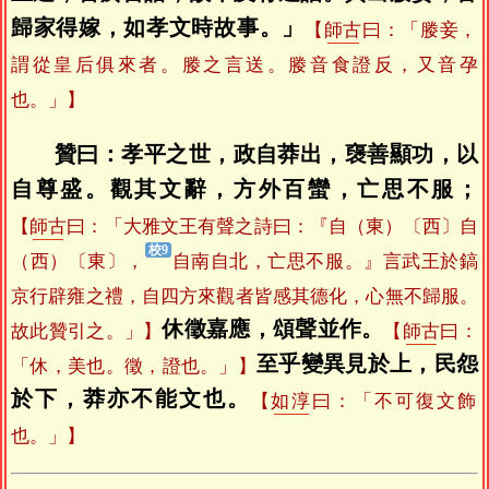
歸家得嫁，如孝文時故事。」
【
師古
曰：「媵妾，
謂從皇后俱來者。媵之言送。媵音食證反，又音孕
也。」】
贊曰：孝平之世，政自莽出，襃善顯功，以
自尊盛。觀其文辭，方外百蠻，亡思不服；
【
師古
曰：「大雅文王有聲之詩曰：『自（東）〔西〕自
（西）〔東〕，
自南自北，亡思不服。』言武王於鎬
京行辟雍之禮，自四方來觀者皆感其德化，心無不歸服。
休徵嘉應，頌聲並作。
故此贊引之。」】
【
師古
曰：
至乎變異見於上，民怨
「休，美也。徵，證也。」】
於下，莽亦不能文也。
【
如淳
曰：「不可復文飾
也。」】