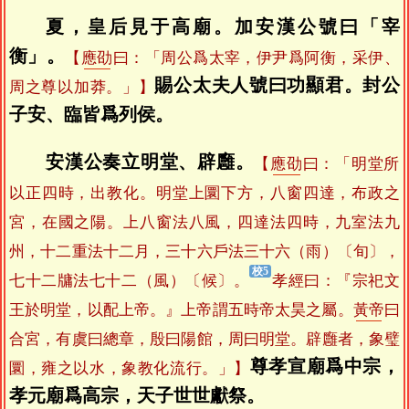
夏，皇后見于高廟。加安漢公號曰「宰
衡」。
【
應劭
曰：「周公爲太宰，伊尹爲阿衡，采伊、
賜公太夫人號曰功顯君。封公
周之尊以加莽。」】
子安、臨皆爲列侯。
安漢公奏立明堂、辟廱。
【
應劭
曰：「明堂所
以正四時，出教化。明堂上圜下方，八窗四達，布政之
宮，在國之陽。上八窗法八風，四達法四時，九室法九
州，十二重法十二月，三十六戶法三十六（雨）〔旬〕，
七十二牗法七十二（風）〔候〕。
孝經曰：『宗祀文
王於明堂，以配上帝。』上帝謂五時帝太昊之屬。
黃帝
曰
合宮，有虞曰總章，殷曰陽館，周曰明堂。辟廱者，象璧
尊孝宣廟爲中宗，
圜，雍之以水，象教化流行。」】
孝元廟爲高宗，天子世世獻祭。