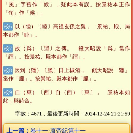
「風」字舊作「候」，疑此本有誤。按景祐本正作
「旬」作「候」。
以（陸）〔睦〕高祖玄孫之親， 景祐、殿、局
本都作「睦」。
故（爲）〔謂〕之傳。 錢大昭說「爲」當作
「謂」。按景祐、殿本都作「謂」。
因到（獵）〔臘〕日上椒酒， 錢大昭說「獵」
當作「臘」。按景祐、殿本都作「臘」。
自（東）〔西〕自（西）〔東〕， 景祐本如
此，與詩合。
字數：4671，最後更新時間：
2024-12-24 21:21:59
上一篇：
卷十一·哀帝紀第十一