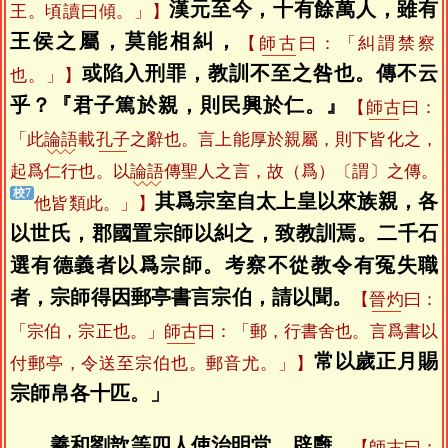
漢元至今，十有餘萬人，雖有
王。頃讀曰傾。」】
王侯之屬，莫能相糾，
【
師古
曰：「糾謂禁察
或陷入刑罪，教訓不至之咎也。傳不云
也。」】
乎？『君子篤於親，則民興於仁。』
【
師古
曰：
「此
論語
載
孔子
之辭也。言上能厚於親屬，則下皆化之，
起爲仁行也。以
論語
傳聖人之言，故（爲）〔謂〕之傳。
其爲宗室自太上皇以來族親，各
他皆類此。」】
以世氏，郡國置宗師以糾之，致教訓焉。二千石
選有德義者以爲宗師。考察不從教令有冤失職
者，宗師得因郵亭書言宗伯，請以聞。
【
晉灼
曰：
「宗伯，宗正也。」
師古
曰：「郵，行書舍也。言爲書以
常以歲正月賜
付郵亭，令送至宗伯也。郵音尤。」】
宗師帛各十匹。」
羲和劉歆等四人使治明堂、辟廱，
【
師古
曰：