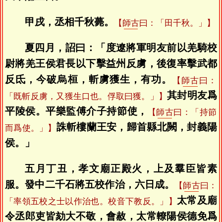
甲戌，丞相千秋薨。
【
師古
曰：「田千秋。」】
夏四月，詔曰：「度遼將軍明友前以羌騎校
尉將羌王侯君長以下擊益州反虜，後復率擊武都
反氐，今破烏桓，斬虜獲生，有功。
【
師古
曰：
其封明友爲
「既斬反虜，又獲生口也。俘取曰獲。」】
平陵侯。平樂監傅介子持節使，
【
師古
曰：「持節
誅斬樓蘭王安，歸首縣北闕，封義陽
而爲使。」】
侯。」
五月丁丑，孝文廟正殿火，上及羣臣皆素
服。發中二千石將五校作治，六日成。
【
師古
曰：
太常及廟
「率領五校之士以作治也。校音下教反。」】
令丞郎吏皆劾大不敬，會赦，太常轑陽侯德免爲