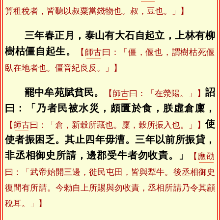
算租稅者，皆聽以叔粟當錢物也。叔，豆也。」】
三年春正月，
泰山
有大石自起立，上林有柳
樹枯僵自起生。
【
師古
曰：「僵，偃也，謂樹枯死偃
臥在地者也。僵音紀良反。」】
罷中牟苑賦貧民。
詔
【
師古
曰：「在滎陽。」】
曰：「乃者民被水災，頗匱於食，朕虛倉廩，
使
【
師古
曰：「倉，新穀所藏也。廩，穀所振入也。」】
使者振困乏。其止四年毋漕。三年以前所振貸，
非丞相御史所請，邊郡受牛者勿收責。」
【
應劭
曰：「武帝始開三邊，徙民屯田，皆與犁牛。後丞相御史
復間有所請。今勑自上所賜與勿收責，丞相所請乃令其顧
稅耳。」】