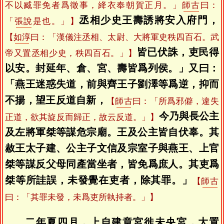
不以臧罪免者爲徵事，絳衣奉朝賀正月。」
師古
曰：
丞相少史王壽誘將安入府門，
「
張說
是也。」】
【
如淳
曰：「漢儀注丞相、太尉、大將軍史秩四百石。武
皆已伏誅，吏民得
帝又置丞相少史，秩四百石。」】
以安。封延年、倉、宮、壽皆爲列侯。」又曰：
「燕王迷惑失道，前與齊王子劉澤等爲逆，抑而
不揚，望王反道自新，
【
師古
曰：「所爲邪僻，違失
今乃與長公主
正道，欲其旋反而歸正，故云反道。」】
及左將軍桀等謀危宗廟。王及公主皆自伏辜。其
赦王太子建、公主子文信及宗室子與燕王、上官
桀等謀反父母同產當坐者，皆免爲庶人。其吏爲
桀等所詿誤，未發覺在吏者，除其罪。」
【
師古
曰：「其罪未發，未爲吏所執持者。」】
二年夏四月，上自建章宮徙未央宮，大置