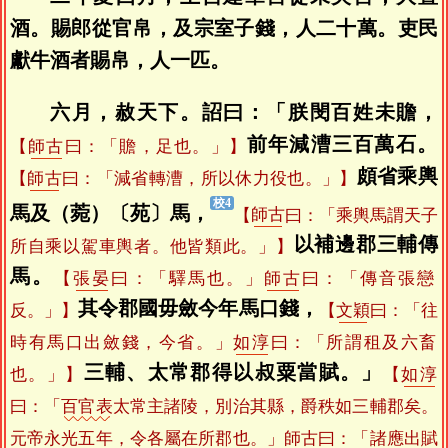
酒。賜郎從官帛，及宗室子錢，人二十萬。吏民
獻牛酒者賜帛，人一匹。
六月，赦天下。詔曰：「朕閔百姓未贍，
前年減漕三百萬石。
【
師古
曰：「贍，足也。」】
頗省乘輿
【
師古
曰：「減省轉漕，所以休力役也。」】
馬及（菀）〔苑〕馬，
【
師古
曰：「乘輿馬謂天子
以補邊郡三輔傳
所自乘以駕車輿者。他皆類此。」】
馬。
【
張晏
曰：「驛馬也。」
師古
曰：「傳音張戀
其令郡國毋斂今年馬口錢，
反。」】
【
文穎
曰：「往
時有馬口出斂錢，今省。」
如淳
曰：「所謂租及六畜
三輔、太常郡得以叔粟當賦。」
也。」】
【
如淳
曰：「
百官表
太常主諸陵，別治其縣，爵秩如三輔郡矣。
元帝永光五年，令各屬在所郡也。」
師古
曰：「諸應出賦