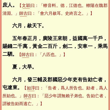
庶人。
【
文穎
曰：「轑音料。德，江德也。轑陽在魏郡
清淵。」
師古
曰：「會六月赦耳。史終言之。」】
六月，赦天下。
五年春正月，廣陵王來朝，益國萬一千戶，
賜錢二千萬，黃金二百斤，劍二，安車一，乘馬
二駟。
【
師古
曰：「八匹也。」】
夏，大旱。
六月，發三輔及郡國惡少年吏有告劾亡者，
屯遼東。
【
如淳
曰：「告者，爲人所告也。劾者，爲人
所劾也。」
師古
曰：「惡少年謂無賴子弟也。告劾亡者，
謂被告劾而逃亡。」】