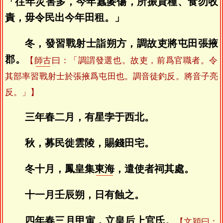
「往年災害多，今年蠶麥傷，所振貸種、食勿收
責，毋令民出今年田租。」
冬，發習戰射士詣朔方，調故吏將屯田張掖
郡。
【
師古
曰：「調謂發選也。故吏，前爲官職者。令
其部率習戰射士於張掖爲屯田也。調音徒釣反。將音子亮
反。」】
三年春二月，有星孛于西北。
秋，募民徙雲陵，賜錢田宅。
冬十月，鳳皇集
東海
，遣使者祠其處。
十一月壬辰朔，日有蝕之。
四年春三月甲寅，立皇后上官氏。
【
文穎
曰：