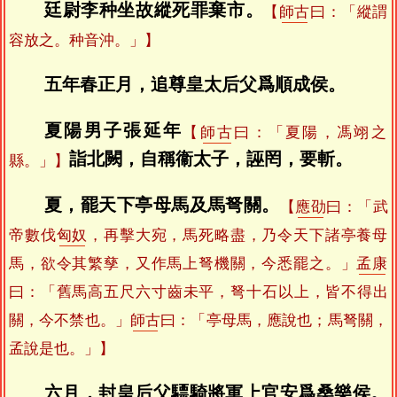
廷尉李种坐故縱死罪棄市。
【
師古
曰：「縱謂
容放之。种音沖。」】
五年春正月，追尊皇太后父爲順成侯。
夏陽男子張延年
【
師古
曰：「夏陽，馮翊之
詣北闕，自稱衞太子，誣罔，要斬。
縣。」】
夏，罷天下亭母馬及馬弩關。
【
應劭
曰：「武
帝數伐
匈奴
，再擊大宛，馬死略盡，乃令天下諸亭養母
馬，欲令其繁孳，又作馬上弩機關，今悉罷之。」
孟康
曰：「舊馬高五尺六寸齒未平，弩十石以上，皆不得出
關，今不禁也。」
師古
曰：「亭母馬，應說也；馬弩關，
孟說是也。」】
六月，封皇后父驃騎將軍上官安爲桑樂侯。