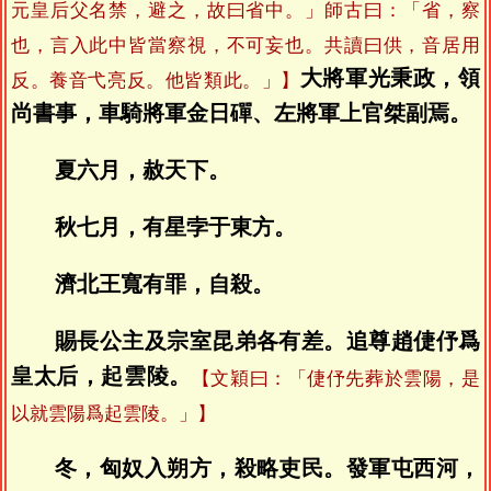
元皇后父名禁，避之，故曰省中。」師古曰：「省，察
也，言入此中皆當察視，不可妄也。共讀曰供，音居用
大將軍光秉政，領
反。養音弋亮反。他皆類此。」】
尚書事，車騎將軍金日磾、左將軍上官桀副焉。
夏六月，赦天下。
秋七月，有星孛于東方。
濟北王寬有罪，自殺。
賜長公主及宗室昆弟各有差。追尊趙倢伃爲
皇太后，起雲陵。
【文穎曰：「倢伃先葬於雲陽，是
以就雲陽爲起雲陵。」】
冬，匈奴入朔方，殺略吏民。發軍屯西河，