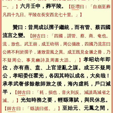
六月壬申，葬平陵。
一。」】
【
臣瓚
曰：「自崩至葬
凡四十九日。平陵在長安西北七十里。」】
贊曰：昔周成以孺子繼統，而有管、蔡四國
流言之變。
【
師古
曰：「四國，謂管、蔡、商、奄也。
流，放也。武王崩，成王幼弱，周公攝政，四國乃流言曰
公將不利於孺子，遂致雷風之異。成王既見金縢之冊，乃
孝昭幼年即
不疑周公。事見豳詩及周書大誥。」】
位，亦有燕、盍、上官逆亂之謀。成王不疑周
公，孝昭委任霍光，各因其時以成名，大矣哉！
承孝武奢侈餘敝師旅之後，海內虛耗，戶口減
半，
【
師古
曰：「耗，損也，音火到反。減讀爲減省之
光知時務之要，輕繇薄賦，與民休息。
減。」】
至始元、元鳳之間，
【
師古
曰：「繇讀曰傜。」】