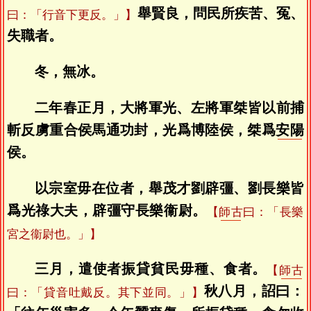
舉賢良，問民所疾苦、冤、
曰：「行音下更反。」】
失職者。
冬，無冰。
二年春正月，大將軍光、左將軍桀皆以前捕
斬反虜重合侯馬通功封，光爲博陸侯，桀爲
安陽
侯。
以宗室毋在位者，舉茂才劉辟彊、劉長樂皆
爲光祿大夫，辟彊守長樂衞尉。
【
師古
曰：「長樂
宮之衞尉也。」】
三月，遣使者振貸貧民毋種、食者。
【
師古
秋八月，詔曰：
曰：「貸音吐戴反。其下並同。」】