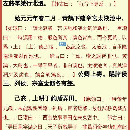
左將軍桀行北邊。
【師古曰：「行音下更反。」】
始元元年春二月，黃鵠下建章宮太液池中。
【如淳曰：「謂之液者，言天地和液之氣所爲也。」臣瓚
曰：「時漢用土德，服色尚黃，鵠色皆白，而今更黃，以
爲（上）〔土〕德之瑞，
故紀之也。太液池，言承陰
陽津液以作池也。」師古曰：「如、瓚之說皆非也。黃
鵠，大鳥也，一舉千里者，非白鵠也。太液池者，言其津
公卿上壽。賜諸侯
潤所及廣也。鵠音胡篤反。」】
王、列侯、宗室金錢各有差。
己亥，上耕于鉤盾弄田。
【應劭曰：「時帝年
九歲，未能親耕帝籍，鉤盾，宦者近署，故往試耕爲戲弄
也。」臣瓚曰：「西京故事弄田在未央宮中。」師古曰：
「弄田爲宴游之田，天子所戲弄耳，非爲昭帝年幼創有此