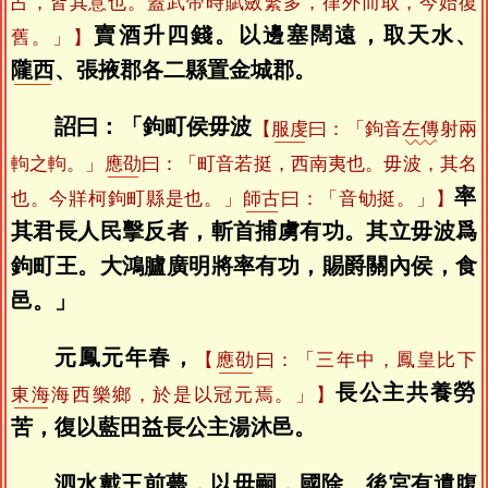
占，皆其意也。蓋武帝時賦斂繁多，律外而取，今始復
賣酒升四錢。以邊塞闊遠，取天水、
舊。」】
隴西
、張掖郡各二縣置金城郡。
詔曰：「鉤町侯毋波
【
服虔
曰：「鉤音
左傳
射兩
軥之軥。」
應劭
曰：「町音若挺，西南夷也。毋波，其名
率
也。今牂柯鉤町縣是也。」
師古
曰：「音劬挺。」】
其君長人民擊反者，斬首捕虜有功。其立毋波爲
鉤町王。大鴻臚廣明將率有功，賜爵關內侯，食
邑。」
元鳳元年春，
【
應劭
曰：「三年中，鳳皇比下
長公主共養勞
東海
海西樂鄉，於是以冠元焉。」】
苦，復以藍田益長公主湯沐邑。
泗水戴王前薨，以毋嗣，國除。後宮有遺腹