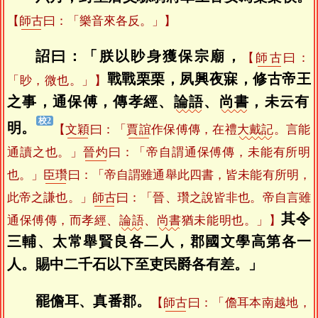
【
師古
曰：「樂音來各反。」】
詔曰：「朕以眇身獲保宗廟，
【
師古
曰：
戰戰栗栗，夙興夜寐，修古帝王
「眇，微也。」】
之事，通保傅，傳孝經、
論語
、
尚書
，未云有
明。
【
文穎
曰：「
賈誼
作保傅傳，在禮
大戴記
。言能
通讀之也。」
晉灼
曰：「帝自謂通保傅傳，未能有所明
也。」
臣瓚
曰：「帝自謂雖通舉此四書，皆未能有所明，
此帝之謙也。」
師古
曰：「晉、瓚之說皆非也。帝自言雖
其令
通保傅傳，而孝經、
論語
、
尚書
猶未能明也。」】
三輔、太常舉賢良各二人，郡國文學高第各一
人。賜中二千石以下至吏民爵各有差。」
罷儋耳、真番郡。
【
師古
曰：「儋耳本南越地，