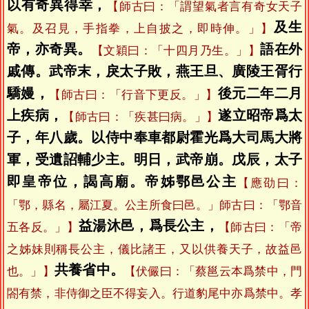
以有奇異得幸，
【師古曰：「謂望氣者言有奇女天子
及生
氣。及召見，手指拳，上自披之，即時伸。」】
帝，亦奇異。
語在外
【文穎曰：「十四月乃生。」】
戚傳。武帝末，戾太子敗，燕王旦、廣陵王胥行
驕嫚，
後元二年二月
【師古曰：「行音下更反。」】
上疾病，
遂立昭帝爲太
【師古曰：「疾甚曰病。」】
子，年八歲。以侍中奉車都尉霍光爲大司馬大將
軍，受遺詔輔少主。明日，武帝崩。戊辰，太子
即皇帝位，謁高廟。帝姊鄂邑公主
【應劭曰：
「鄂，縣名，屬江夏。公主所食曰邑。」師古曰：「鄂音
益湯沐邑，爲長公主，
五各反。」】
【師古曰：「帝
之姊妹則稱長公主，儀比諸王，又以供養天子，故益邑
共養省中。
也。」】
【伏儼曰：「蔡邕云本爲禁中，門
閤有禁，非侍御之臣不得妄入。行道豹尾中亦爲禁中。孝