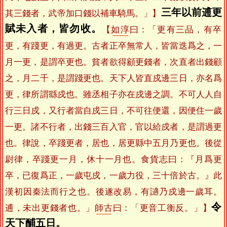
三年以前逋更
其三錢者，武帝加口錢以補車騎馬。」】
賦未入者，皆勿收。
【
如淳
曰：「更有三品，有卒
更，有踐更，有過更。古者正卒無常人，皆當迭爲之，一
月一更，是謂卒更也。貧者欲得顧更錢者，次直者出錢顧
之，月二千，是謂踐更也。天下人皆直戍邊三日，亦名爲
更，律所謂繇戍也。雖丞相子亦在戍邊之調。不可人人自
行三日戍，又行者當自戍三日，不可往便還，因便住一歲
一更。諸不行者，出錢三百入官，官以給戍者，是謂過更
也。律說，卒踐更者，居也，居更縣中五月乃更也。後從
尉律，卒踐更一月，休十一月也。食貨志曰：『月爲更
卒，已復爲正，一歲屯戍，一歲力役，三十倍於古。』此
漢初因秦法而行之也。後遂改易，有讁乃戍邊一歲耳。
令
逋，未出更錢者也。」
師古
曰：「更音工衡反。」】
天下酺五日。