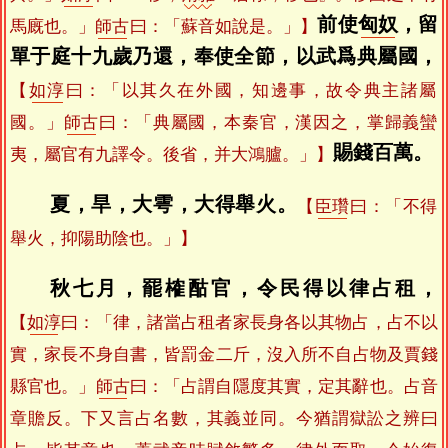
前使
匈奴
，留
馬廐也。」
師古
曰：「蘇音如說是。」】
單于庭十九歲乃還，奉使全節，以武爲典屬國，
【
如淳
曰：「以其久在外國，知邊事，故令典主諸屬
國。」
師古
曰：「典屬國，本秦官，漢因之，掌歸義蠻
賜錢百萬。
夷，屬官有九譯令。後省，并大鴻臚。」】
夏，旱，大雩，大得舉火。
【
臣瓚
曰：「不得
舉火，抑陽助陰也。」】
秋七月，罷榷酤官，令民得以律占租，
【
如淳
曰：「律，諸當占租者家長身各以其物占，占不以
實，家長不身自書，皆罰金二斤，沒入所不自占物及賈錢
縣官也。」
師古
曰：「占謂自隱度其實，定其辭也。占音
章贍反。下又言占名數，其義並同。今猶謂獄訟之辨曰