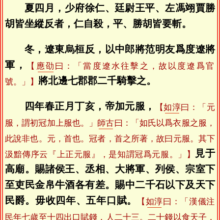
夏四月，少府徐仁、廷尉王平、左馮翊賈勝
胡皆坐縱反者，仁自殺，平、勝胡皆要斬。
冬，遼東烏桓反，以中郎將范明友爲度遼將
軍，
【
應劭
曰：「當度遼水往擊之，故以度遼爲官
將北邊七郡郡二千騎擊之。
號。」】
四年春正月丁亥，帝加元服，
【
如淳
曰：「元
服，謂初冠加上服也。」
師古
曰：「如氏以爲衣服之服，
此說非也。元，首也。冠者，首之所著，故曰元服。其下
見于
汲黯傳序云『上正元服』，是知謂冠爲元服。」】
高廟。賜諸侯王、丞相、大將軍、列侯、宗室下
至吏民金帛牛酒各有差。賜中二千石以下及天下
民爵。毋收四年、五年口賦。
【
如淳
曰：「漢儀注
民年七歲至十四出口賦錢，人二十三。二十錢以食天子，