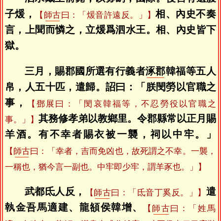
子煖，
相、內史不奏
【
師古
曰：「煖音許遠反。」】
言，上聞而憐之，立煖爲泗水王。相、內史皆下
獄。
三月，賜郡國所選有行義者
涿郡
韓福等五人
帛，人五十匹，遣歸。詔曰：「朕閔勞以官職之
事，
【鄧展曰：「閔哀韓福等，不忍勞役以官職之
其務修孝弟以教鄉里。令郡縣常以正月賜
事。」】
羊酒。有不幸者賜衣被一襲，祠以中牢。」
【
師古
曰：「幸者，吉而免凶也，故死謂之不幸。一襲，
一稱也，猶今言一副也。中牢即少牢，謂羊豕也。」】
武都氐人反，
遣
【
師古
曰：「氐音丁奚反。」】
執金吾馬適建、龍頟侯韓增、
【
師古
曰：「姓馬