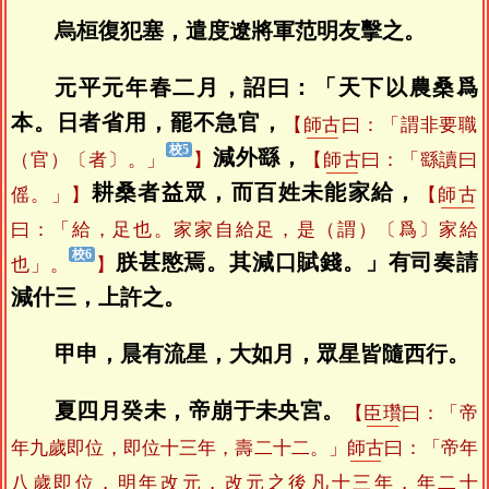
烏桓復犯塞，遣度遼將軍范明友擊之。
元平元年春二月，詔曰：「天下以農桑爲
本。日者省用，罷不急官，
【
師古
曰：「謂非要職
減外繇，
（官）〔者〕。」
】
【
師古
曰：「繇讀曰
耕桑者益眾，而百姓未能家給，
傜。」】
【
師古
曰：「給，足也。家家自給足，是（謂）〔爲〕家給
朕甚愍焉。其減口賦錢。」有司奏請
也」。
】
減什三，上許之。
甲申，晨有流星，大如月，眾星皆隨西行。
夏四月癸未，帝崩于未央宮。
【
臣瓚
曰：「帝
年九歲即位，即位十三年，壽二十二。」
師古
曰：「帝年
八歲即位，明年改元，改元之後凡十三年，年二十