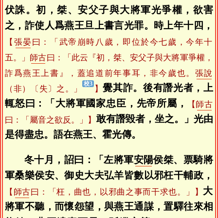
伏誅。初，桀、安父子與大將軍光爭權，欲害
之，詐使人爲燕王旦上書言光罪。時上年十四，
【
張晏
曰：「武帝崩時八歲，即位於今七歲，今年十
五。」
師古
曰：「此云『初，桀、安父子與大將軍爭權，
詐爲燕王上書』，蓋追道前年事耳，非今歲也。
張說
覺其詐。後有譖光者，上
（非）〔失〕之。」
】
輒怒曰：「大將軍國家忠臣，先帝所屬，
【
師古
敢有譖毀者，坐之。」光由
曰：「屬音之欲反。」】
是得盡忠。語在燕王、霍光傳。
冬十月，詔曰：「左將軍
安陽
侯桀、票騎將
軍桑樂侯安、御史大夫弘羊皆數以邪枉干輔政，
大
【
師古
曰：「枉，曲也，以邪曲之事而干求也。」】
將軍不聽，而懷怨望，與燕王通謀，置驛往來相