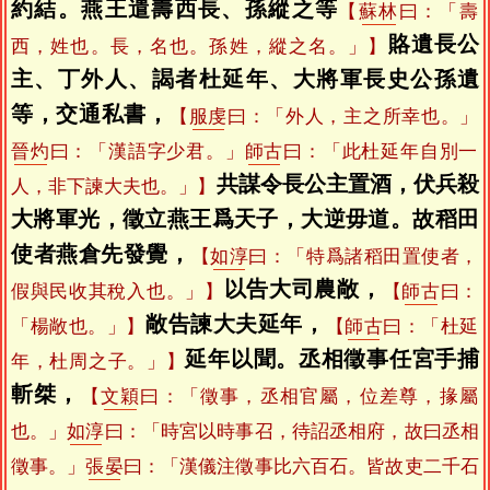
約結。燕王遣壽西長、孫縱之等
【
蘇林
曰：「壽
賂遺長公
西，姓也。長，名也。孫姓，縱之名。」】
主、丁外人、謁者杜延年、大將軍長史公孫遺
等，交通私書，
【
服虔
曰：「外人，主之所幸也。」
晉灼
曰：「漢語字少君。」
師古
曰：「此杜延年自別一
共謀令長公主置酒，伏兵殺
人，非下諫大夫也。」】
大將軍光，徵立燕王爲天子，大逆毋道。故稻田
使者燕倉先發覺，
【
如淳
曰：「特爲諸稻田置使者，
以告大司農敞，
假與民收其稅入也。」】
【
師古
曰：
敞告諫大夫延年，
「楊敞也。」】
【
師古
曰：「杜延
延年以聞。丞相徵事任宮手捕
年，杜周之子。」】
斬桀，
【
文穎
曰：「徵事，丞相官屬，位差尊，掾屬
也。」
如淳
曰：「時宮以時事召，待詔丞相府，故曰丞相
徵事。」
張晏
曰：「漢儀注徵事比六百石。皆故吏二千石