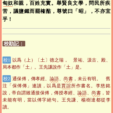
匈奴
和親，百姓充實。舉賢良文學，問民所疾
苦，議鹽鐵而罷榷酤，尊號曰「昭」，不亦宜
乎！
校勘記：
以爲（上）〔土〕德之瑞， 景祐、汲古、殿、
局本都作「土」。王先謙說作「土」是。
通保傅，傳孝經、
論語
、
尚書
，未云有明。 舊
注「保傅傳」連讀，以爲是
賈誼
所作書名。李慈銘
說，帝自謂雖通接保傅，傳授孝經、
論語
、
尚書
，皆
未能有明，當以傅字絕句。王先謙、楊樹達都從李
讀。