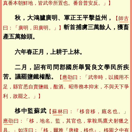
真番本朝鮮地，皆武帝所置也。番音普安反。」】
秋，大鴻臚廣明、軍正王平擊益州，
【
師古
斬首捕虜三萬餘人，獲畜
曰：「廣明，田廣明。」】
產五萬餘頭。
六年春正月，上耕于上林。
二月，詔有司問郡國所舉賢良文學民所疾
苦。議罷鹽鐵榷酤。
【
應劭
曰：「武帝時，以國用不
足，縣官悉自賣鹽鐵，酤酒。昭帝務本抑末，不與天下爭
利，故罷之。」】
栘中監蘇武
【
蘇林
曰：「栘音移，廐名也。」
應劭
曰：「栘，地名。監，其官也，掌鞍馬鷹犬射獵之
具。」
如淳
曰：「栘，
爾雅
『唐棣，栘也』。栘園之中有