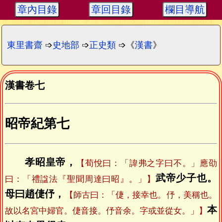
章內目錄
章回目錄
欄目導航
東里書齋
➩
史地部
➩
正史類
➩《
漢書
》
漢書卷七
昭帝紀第七
孝昭皇帝，
【荀悅曰：「諱弗之字曰不。」應劭
武帝少子也。
曰：「禮諡法『聖聞周達曰昭』。」】
母曰趙倢伃，
【師古曰：「倢，接幸也。伃，美稱也。
本
故以名宮中婦官。倢音接。伃音余。字或並從女。」】