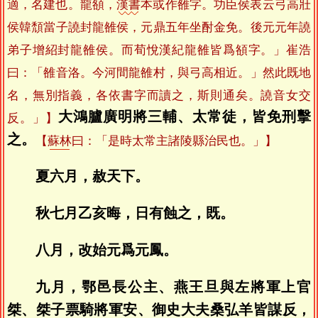
適，名建也。龍頟，
漢書
本或作雒字。功臣侯表云弓高壯
侯韓頹當子譊封龍雒侯，元鼎五年坐酎金免。後元元年譊
弟子增紹封龍雒侯。而荀悅漢紀龍雒皆爲頟字。」崔浩
曰：「雒音洛。今河間龍雒村，與弓高相近。」然此既地
名，無別指義，各依書字而讀之，斯則通矣。譊音女交
大鴻臚廣明將三輔、太常徒，皆免刑擊
反。」】
之。
【
蘇林
曰：「是時太常主諸陵縣治民也。」】
夏六月，赦天下。
秋七月乙亥晦，日有蝕之，既。
八月，改始元爲元鳳。
九月，鄂邑長公主、燕王旦與左將軍上官
桀、桀子票騎將軍安、御史大夫桑弘羊皆謀反，