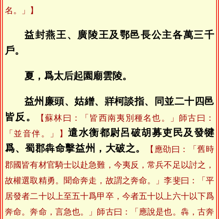
名。」】
益封燕王、廣陵王及鄂邑長公主各萬三千
戶。
夏，爲太后起園廟雲陵。
益州廉頭、姑繒、牂柯談指、同並二十四邑
皆反。
【蘇林曰：「皆西南夷別種名也。」師古曰：
遣水衡都尉呂破胡募吏民及發犍
「並音伴。」】
爲、蜀郡犇命擊益州，大破之。
【應劭曰：「舊時
郡國皆有材官騎士以赴急難，今夷反，常兵不足以討之，
故權選取精勇。聞命奔走，故謂之奔命。」李斐曰：「平
居發者二十以上至五十爲甲卒，今者五十以上六十以下爲
奔命。奔命，言急也。」師古曰：「應說是也。犇，古奔