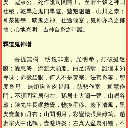
虎、寇萊公，死作陰司閻羅王。至若土穀之神曰
社稷，乾旱之鬼曰旱魃。魑魅魍魎，山川之祟；
神荼鬱壘，啖鬼之神。仕途偃蹇，鬼神亦爲之揶
揄；心地光明，吉神自爲之呵護。
釋道鬼神增
菩提無樹，明鏡非臺。光明拳，打破癡迷
膜；愛慾海，濟渡大願船。白足清癯，誰個未知
禪味；赤髭碧眼，何人不是梵宗。法善爲妻，智
度爲母，無煩詢骨肉是誰；慈悲作室，通慧作
門，不須問宅居何在。孫居士大嘯一聲，山鳴谷
應；陳先生長眠數覺，物換星移。巖下清風，黑
虎賣董仙丹杏；山間明月，彩鸞棲張叟綠筠。趙
惠宗火中化鶴，豈避烽炎；左真人盆裏引鱸，不