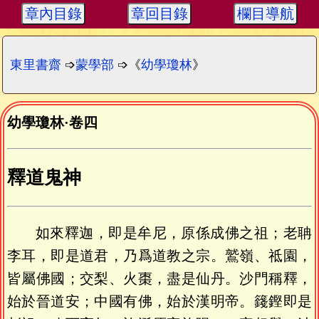
章內目錄
章回目錄
欄目導航
東里書齋
➩
蒙學部
➩《
幼學瓊林
》
幼學瓊林
·
卷四
釋道鬼神
如來釋迦，即是牟尼，原係成佛之祖；老聃
李耳，即是道君，乃爲道教之宗。鷲嶺、祗園，
皆屬佛國；交梨、火棗，盡是仙丹。沙門稱釋，
始於晉道安；中國有佛，始於漢明帝。籛鏗即是