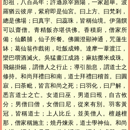
彭祖，八百高年；許遜原宰旌陽，一家超舉。波
羅猶云彼岸，紫府即是仙宮。曰上方、曰梵剎，
總是佛場；曰真宇、曰蕊珠，皆稱仙境。伊蒲饌
可以齋僧。青精飯亦堪供佛。香積廚，僧家所
備；仙麟脯，仙子所餐。佛圖澄顯神通，咒蓮生
缽；葛仙翁作戲術，吐飯成蜂。達摩一葦渡江，
欒巴噀酒滅火。吳猛畫江成路；麻姑擲米成珠。
飛錫掛錫，謂僧人之行止；導引胎息，謂道士之
修持。和尚拜禮曰和南，道士拜禮曰稽首。曰圓
寂，曰荼毗，皆言和尚之死；曰羽化，曰尸解，
悉言道士之亡。女道曰巫，男道曰覡，自古攸
分；男僧曰僧，女僧曰尼，從來有別。羽客黃
冠，皆稱道士；上人比丘，並美僧人。檀越檀
那，僧家稱施主；燒丹煉汞，道士學神仙。和尚