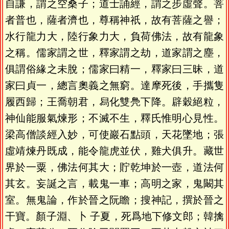
自謙，謂之空桑子；道士誦經，謂之步虛聲。菩
者普也，薩者濟也，尊稱神祇，故有菩薩之譽；
水行龍力大，陸行象力大，負荷佛法，故有龍象
之稱。儒家謂之世，釋家謂之劫，道家謂之塵，
俱謂俗緣之未脫；儒家曰精一，釋家曰三昧，道
家曰貞一，總言奧義之無窮。達摩死後，手攜隻
履西歸；王喬朝君，舄化雙鳧下降。辟穀絕粒，
神仙能服氣煉形；不滅不生，釋氏惟明心見性。
梁高僧談經入妙，可使巖石點頭，天花墜地；張
虛靖煉丹既成，能令龍虎並伏，雞犬俱升。藏世
界於一粟，佛法何其大；貯乾坤於一壺，道法何
其玄。妄誕之言，載鬼一車；高明之家，鬼闞其
室。無鬼論，作於晉之阮瞻；搜神記，撰於晉之
干寶。顏子淵、卜 子夏，死爲地下修文郎；韓擒