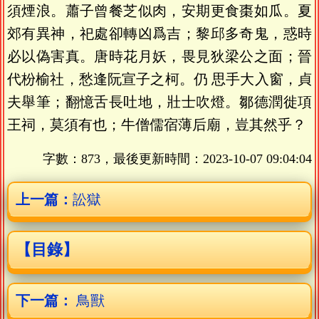
須煙浪。蕭子曾餐芝似肉，安期更食棗如瓜。夏
郊有異神，祀處卻轉凶爲吉；黎邱多奇鬼，惑時
必以偽害真。唐時花月妖，畏見狄梁公之面；晉
代枌榆社，愁逢阮宣子之柯。仍 思手大入窗，貞
夫舉筆；翻憶舌長吐地，壯士吹燈。鄒德潤徙項
王祠，莫須有也；牛僧儒宿薄后廟，豈其然乎？
字數：873，最後更新時間：
2023-10-07 09:04:04
上一篇：
訟獄
【目錄】
下一篇：
鳥獸