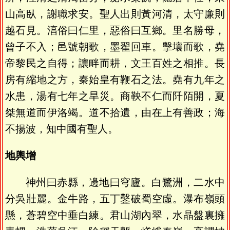
山高臥，謝職求安。聖人出則黃河清，太守廉則
越石見。湻俗曰仁里，惡俗曰互鄉。里名勝母，
曾子不入；邑號朝歌，墨翟回車。擊壤而歌，堯
帝黎民之自得；讓畔而耕，文王百姓之相推。長
房有縮地之方，秦始皇有鞭石之法。堯有九年之
水患，湯有七年之旱災。商鞅不仁而阡陌開，夏
桀無道而伊洛竭。道不拾遺，由在上有善政；海
不揚波，知中國有聖人。
地輿增
神州曰赤縣，邊地曰穹廬。白鷺洲，二水中
分吳壯麗。金牛路，五丁鑿破蜀空虛。瀑布嶺頭
懸，蒼碧空中垂白練。君山湖內翠，水晶盤裏擁