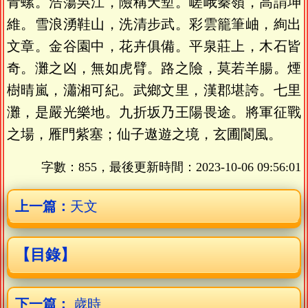
青螺。浩蕩吳江，險稱天塹。嵯峨秦嶺，高謂坤
維。雪浪湧鞋山，洗清步武。彩雲籠筆岫，絢出
文章。金谷園中，花卉俱備。平泉莊上，木石皆
奇。灘之凶，無如虎臂。路之險，莫若羊腸。煙
樹晴嵐，瀟湘可紀。武鄉文里，漢郡堪誇。七里
灘，是嚴光樂地。九折坂乃王陽畏途。將軍征戰
之場，雁門紫塞；仙子遨遊之境，玄圃閬風。
字數：855，最後更新時間：
2023-10-06 09:56:01
上一篇：
天文
【目錄】
下一篇：
歲時