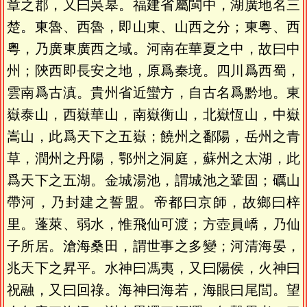
章之郡，又曰吳皋。福建省屬閩中，湖廣地名三
楚。東魯、西魯，即山東、山西之分；東粵、西
粵，乃廣東廣西之域。河南在華夏之中，故曰中
州；陝西即長安之地，原爲秦境。四川爲西蜀，
雲南爲古滇。貴州省近蠻方，自古名爲黔地。東
嶽泰山，西嶽華山，南嶽衡山，北嶽恆山，中嶽
嵩山，此爲天下之五嶽；饒州之鄱陽，岳州之青
草，潤州之丹陽，鄂州之洞庭，蘇州之太湖，此
爲天下之五湖。金城湯池，謂城池之鞏固；礪山
帶河，乃封建之誓盟。帝都曰京師，故鄉曰梓
里。蓬萊、弱水，惟飛仙可渡；方壺員嶠，乃仙
子所居。滄海桑田，謂世事之多變；河清海晏，
兆天下之昇平。水神曰馮夷，又曰陽侯，火神曰
祝融，又曰回祿。海神曰海若，海眼曰尾閭。望