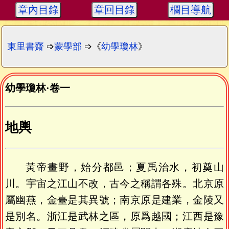
章內目錄
章回目錄
欄目導航
東里書齋
➩
蒙學部
➩《
幼學瓊林
》
幼學瓊林
·
卷一
地輿
黃帝畫野，始分都邑；夏禹治水，初奠山
川。宇宙之江山不改，古今之稱謂各殊。北京原
屬幽燕，金臺是其異號；南京原是建業，金陵又
是別名。浙江是武林之區，原爲越國；江西是豫