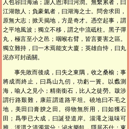
人包容曰海涵；謝人恩澤曰河潤。無繫累者，曰
江湖散人；負豪氣者，曰湖海之士。問舍求田，
原無大志；掀天揭地，方是奇才。憑空起事，謂
之平地風波；獨立不移，謂之中流砥柱。黑子彈
丸，極言至小之邑；咽喉右臂，皆言要害之區。
獨立難持，曰一木焉能支大廈；英雄自恃，曰丸
泥亦可封函關。
事先敗而後成，曰失之東隅，收之桑榆；事
將成而終止，曰爲山九仞，功虧一簣。以蠡測
海，喻人之見小；精衛銜石，比人之徒勞。跋涉
謂行路艱難，康莊謂道路平坦。磽地曰不毛之
地，美田曰膏腴之田。得物無所用，曰如獲石
田；爲學已大成，曰誕登道岸。淄澠之滋味可
辨，涇渭之清濁當分；泌水樂飢，隱居不仕；東