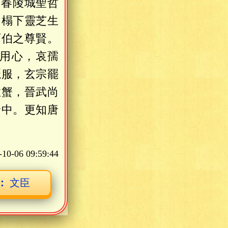
；春陵城聖哲
，榻下靈芝生
西伯之尊賢。
用心，哀孺
麗服，玄宗罷
徹蟹，晉武尚
倫中。更知唐
-10-06 09:59:44
：
文臣