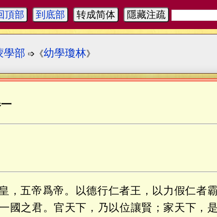
回頂部
到底部
转成简体
隱藏注疏
蒙學部
幼學瓊林
➩《
》
卷一
皇，五帝爲帝。以德行仁者王，以力假仁者
一國之君。官天下，乃以位讓賢；家天下，