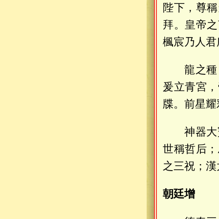
陛下，尊稱
拜。皇帝之
楓宸乃人君
龍之種
爰立青宮，
牒。前星耀
神器大
世稱哲后；
之三祝；漢
朝廷增