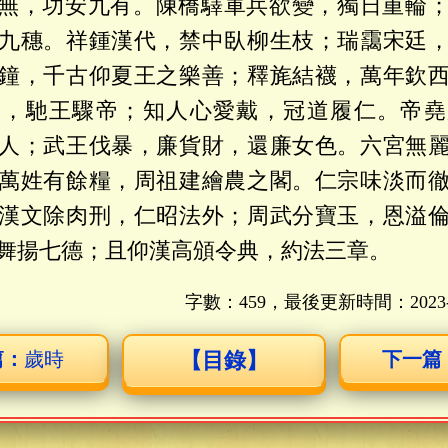
無，功安九有。陳橋驛軍兵欲變，獨日重輪
九穗。祥鍾漢代，禁中臥柳生枝；瑞靄宋廷
鐘，千古仰夏王之樂善；釋旄結襪，萬年欽
歸，馳王驟帝；知人心愛戴，冠道履仁。帝堯
人；武王伐暴，廉貨財，還廉女色。六宮無
萬姓有餘糧，周祖建繪農之閣。仁宗味淡而
漢文除肉刑，仁昭法外；周武分寶玉，恩溢
舞揚七德；且仰漢高頒令典，約法三章。
字數：459，最後更新時間：
2023
篇：
歲時
【目錄】
下一篇