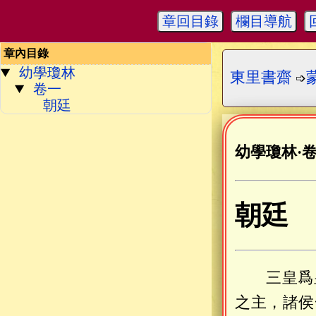
章回目錄
欄目導航
章內目錄
幼學瓊林
東里書齋
➩
卷一
朝廷
幼學瓊林
·
朝廷
三皇爲
之主，諸侯