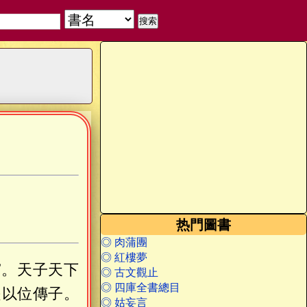
热門圖書
◎ 肉蒲團
◎ 紅樓夢
霸。天子天下
◎ 古文觀止
◎ 四庫全書總目
是以位傳子。
◎ 姑妄言