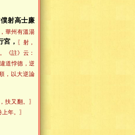
右僕射高士廉
，華州有溫湯
行宮，
〖射，
。《註》云：
違道悖德，逆
順，以大逆論
，扶又翻。〗
卷上年。〗