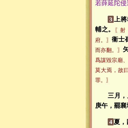
若薛延陀侵
3
上將
輔之。
〖射
衞士
府。〗
而亦翻。〗
爲謀毀宗廟
莫大焉，故
罪。〗
三月，
庚午，罷襄
4
夏，