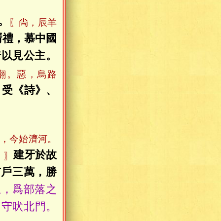
。
〖尙，辰羊
壻禮，慕中國
綺以見公主。
翻。惡，烏路
，受《詩》、
，今始濟河。
建牙於故
。〗
有戶三萬，勝
恩，爲部落之
，守吠北門。