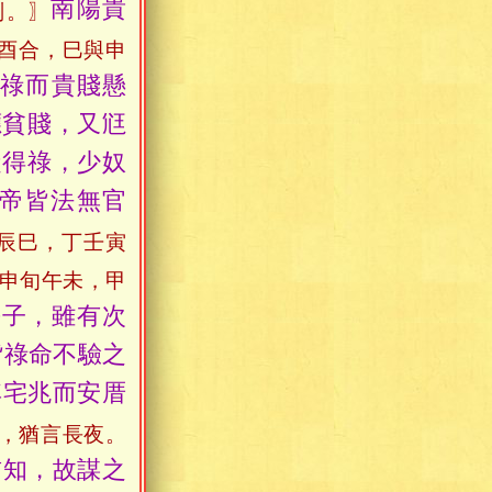
南陽貴
刑。〗
酉合，巳與申
祿而貴賤懸
應貧賤，又尩
縱得祿，少奴
帝皆法無官
辰巳，丁壬寅
申旬午未，甲
長子，雖有次
皆祿命不驗之
其宅兆而安厝
，猶言長夜。
前知，故謀之