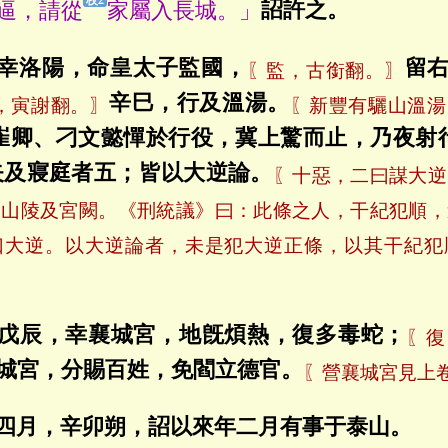
逼，請從
家屬入長城。」
詔許之。
幸洛陽，命皇太子監國，
留
〖監，古銜翻。〗
辛巳，行及溫湯。
，寅謝翻。〗
〖新豐有驪山溫湯
崔卿、刁文懿憚於行役，冀上驚而止，乃夜射
矢及寢庭者五；皆以大逆論。
〖十惡，二曰謀大逆
、山陵及宮闕。《刑統議》曰：此條之人，干紀犯順，
曰大逆。以大逆論者，未是犯大逆正條，以其干紀犯
戊辰，幸襄城宮，地旣煩熱，復多毒蛇；
〖復
城宮，分賜百姓，免閻立德官。
〖營襄城宮見上
四月，辛卯朔，詔以來年二月有事于泰山。