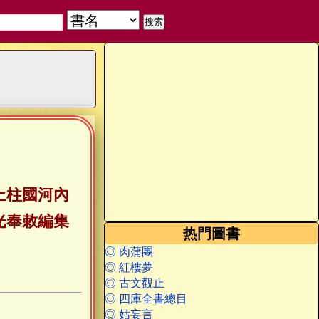
上柱國河內
光奉敕編集
热門圖書
◎ 肉蒲團
◎ 紅樓夢
◎ 古文觀止
◎ 四庫全書總目
◎ 姑妄言