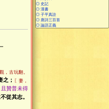
◎ 史記
◎ 漢書
◎ 子平真詮
〗
◎ 唐詩三百首
◎ 論語正義
觀，古玩翻。
妻之；
〖妻，
。且贊普未得
竟不從其志。