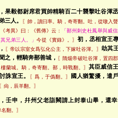
，果毅都尉席君買帥精騎百二十襲擊吐谷渾
弟三人。
〖帥，讀曰率。騎，奇寄翻。吐，從暾入
。《考異》曰：《舊傳》云：
「鄯州刺史杜鳳舉與威信
初，丞相宣王
殺其兄弟三人。」
今從《實錄》。〗
，
劫其
〖帝以宗室女爲弘化公主，下嫁吐谷渾。〗
聞之，輕騎奔鄯善城，
〖隋煬帝破吐谷渾，置四郡
其臣威信
之樓蘭城。騎，奇寄翻。鄯，時戰翻。〗
討誅宣王。
國人猶驚擾，遣
〖爲，于僞翻。〗
〖尙，辰羊翻。〗
，壬申，幷州父老詣闕請上封泰山畢，還幸
卑名翻。〗