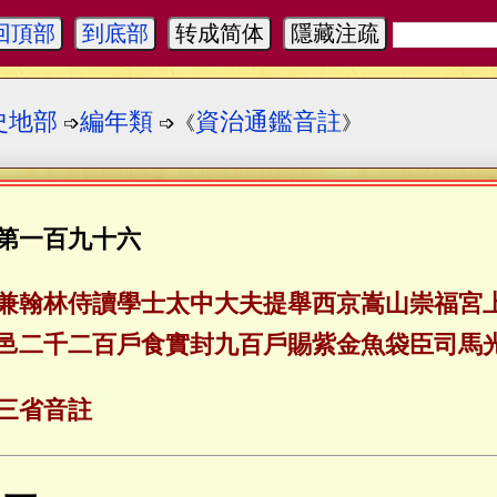
回頂部
到底部
转成简体
隱藏注疏
史地部
編年類
資治通鑑音註
➩
➩《
》
第一百九十六
兼翰林侍讀學士太中大夫提舉西京嵩山崇福宮
邑二千二百戶食實封九百戶賜紫金魚袋臣司馬
三省音註