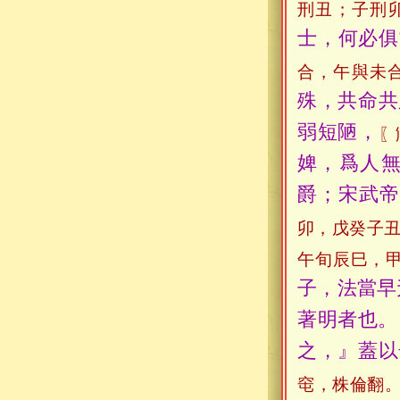
刑丑；子刑
士，何必俱
合，午與未
殊，共命共
弱短陋，
〖
婢，爲人
爵；宋武帝
卯，戊癸子
午旬辰巳，
子，法當早
著明者也。
之，』蓋以
窀，株倫翻