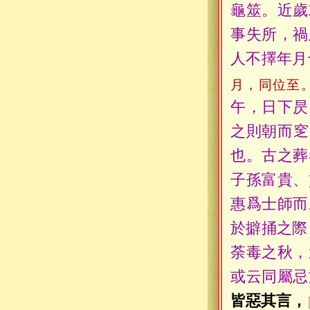
龜筮。近歲
事失所，禍
人不擇年月
月，同位至
午，日下昃
之則朝而窆
也。古之葬
子孫富貴、
惠爲士師而
於擗捅之際
荼毒之秋，
或云同屬忌
皆惡其言，