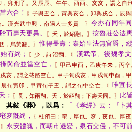
卯，卯刑子。又辰辰、午午、酉酉、亥亥，謂之自
當六合！
〖子與丑合，寅與亥合，卯與戌合，辰與
今亦有同年同
合。漢光武中興，南陽人士多貴。〗
胎而壽夭更異。
按魯莊公法
〖夭，於紹翻。〗
惟得長壽；秦始皇法無官爵，
尩，烏黃翻。〗
無始有終；
漢武帝、後魏孝文
〖少，詩沼翻。〗
祿與命並當空亡，
〖甲己申酉，乙庚午未，丙辛
丑戌亥，謂之截路空亡。甲子旬戌亥，甲戌旬申酉，甲
唯宜
甲辰旬寅卯，甲寅旬子丑，謂之旬中空亡。〗
夭；
此
〖長，知兩翻。夭，於紹翻；下壽夭同。〗
」
其敍《葬》，以爲：
「《孝經》云：『卜
窀穸旣終，
〖杜預曰：窀，厚也。穸，夜也。厚夜
永安體魄，而朝市遷變，泉石交侵，不可
。〗