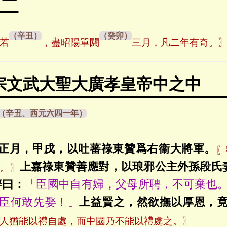
二
若
，盡昭陽單閼
三月，凡二年有奇。
宗文武大聖大廣孝皇帝中之中
正月，甲戌，以吐蕃祿東贊爲右衞大將軍。
〖
上嘉祿東贊善應對，以琅邪公主外孫段氏
聲。〗
辭曰：
「臣國中自有婦，父母所聘，不可棄也
臣何敢先娶！」
上益賢之，然欲撫以厚恩，
人猶能以禮自處，而中國乃不能以禮處之。〗