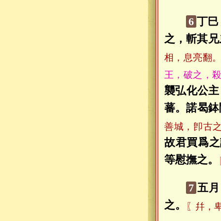
6
丁巳
之，斬其兄
相，息亮翻
王，破之，
襲弘化公主
蕃。諾曷鉢
善城，卽古
故君買爲之
等慰撫之。
7
五月
之。
〖幷，