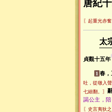
唐紀十
〖起重光赤奮
太
貞觀十五年
1
春，
吐，從暾入
七細翻。〗
謁公主，陪
〖史言夷狄之