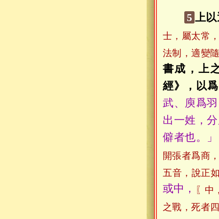
5
上以
士，屬太常
法制，適變
書成，上
經》，以爲
武、庾爲羽
出一姓，分
僻者也。」
開張者爲商
五音，說正
或中，
〖中
之戰，死者