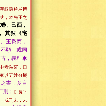
漢叔孫通爲博
式，本先王之
七卷。己酉，
。其敍《宅
張、王爲商，
復不類。或同
稽古，義理乖
中者爲宮，口
家以五姓分屬
命之書，多言
三刑；
〖長平
，戌刑未，未