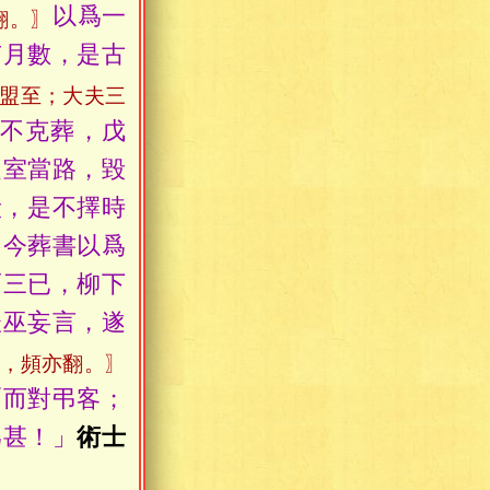
以爲一
翻。〗
有月數，是古
盟至；大夫三
不克葬，戊
之室當路，毀
毀，是不擇時
。今葬書以爲
而三已，柳下
妖巫妄言，遂
，頻亦翻。〗
爾而對弔客；
爲甚！」
術士
。