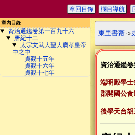
章回目錄
欄目導航
章內目錄
資治通鑑卷第一百九十六
東里書齋
➩
唐紀十二
太宗文武大聖大廣孝皇帝
中之中
貞觀十五年
資治通鑑卷
貞觀十六年
貞觀十七年
端明殿學士
郡開國公食
後學天台胡