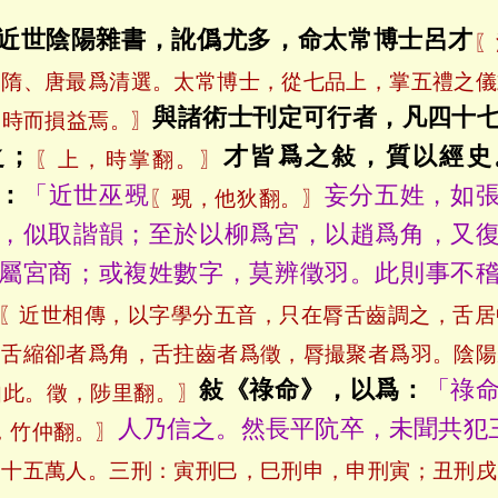
近世陰陽雜書，訛僞尤多，命太常博士呂才
〖
，隋、唐最爲清選。太常博士，從七品上，掌五禮之儀
與諸術士刊定可行者，凡四十
隨時而損益焉。〗
之；
才皆爲之敍，質以經史
〖上，時掌翻。〗
：
「近世巫覡
妄分五姓，如
〖覡，他狄翻。〗
，似取諧韻；至於以柳爲宮，以趙爲角，又
屬宮商；或複姓數字，莫辨徵羽。此則事不
〖近世相傳，以字學分五音，只在脣舌齒調之，舌居
，舌縮卻者爲角，舌拄齒者爲徵，脣撮聚者爲羽。陰陽
敍《祿命》，以爲：
「祿
如此。徵，陟里翻。〗
人乃信之。然長平阬卒，未聞共犯
，竹仲翻。〗
四十五萬人。三刑：寅刑巳，巳刑申，申刑寅；丑刑戌