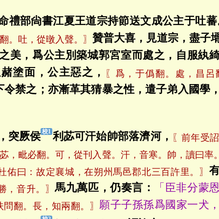
命禮部尙書江夏王道宗持節送文成公主于吐蕃
贊普大喜，見道宗，盡子
翻。吐，從暾入聲。〗
之美，爲公主別築城郭宮室而處之，自服紈
以赭塗面，公主惡之，
〖爲，于僞翻。處，昌呂
下令禁之；亦漸革其猜暴之性，遣子弟入國學
，突厥侯
利苾可汗始帥部落濟河，
〖前年受詔
苾，毗必翻。可，從刊入聲。汗，音寒。帥，讀曰率
杜佑曰：故定襄城，在朔州馬邑郡北三百許里。〗
馬九萬匹，仍奏言：
「臣非分蒙
勝，音升。〗
願子子孫孫爲國家一犬
扶問翻。長，知兩翻。〗