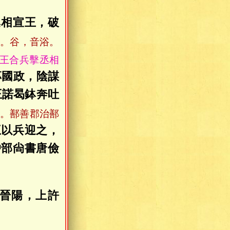
丞相宣王，破
聲。谷，音浴。
王合兵擊丞相
專國政，陰謀
王諾曷鉢奔吐
。鄯善郡治鄯
王以兵迎之，
戶部尙書唐儉
晉陽，上許