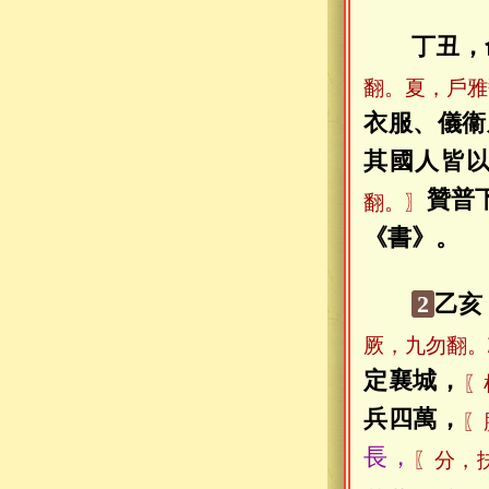
丁丑，
翻。夏，戶雅
衣服、儀衞
其國人皆
贊普
翻。〗
《書》。
2
乙亥
厥，九勿翻。
定襄城，
〖
兵四萬，
〖
長，
〖分，