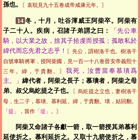
孫也。
〖袁耽見九十五卷成帝咸康元年。〗
14
冬，十月，吐谷渾威王阿柴卒。阿柴有
子二十人。疾病，召諸子弟謂之曰：
「先公車
騎，以大業之故，捨其子拾虔而授孤；孤敢私於
緯代而忘先君之志乎！
〖先公，謂樹洛干也。樹洛干
自號車騎將軍，授阿柴國，見一百一十八卷晉安帝義熙十
我死，汝曹當奉慕璝爲
三年。緯，于貴翻。〗
主。」
緯代者，阿柴之長子；慕璝者，阿柴之母
弟、叔父烏紇提之子也。
〖烏紇提之立也，妻樹洛干
母，生二子，慕璝、慕利延。緯，于貴翻。璝，姑回翻。
「提」
，當作
「堤」
。〗
阿柴又命諸子各獻一箭，取一箭授其弟慕利
延使折之。慕利延折之。又取十九箭使折之，慕