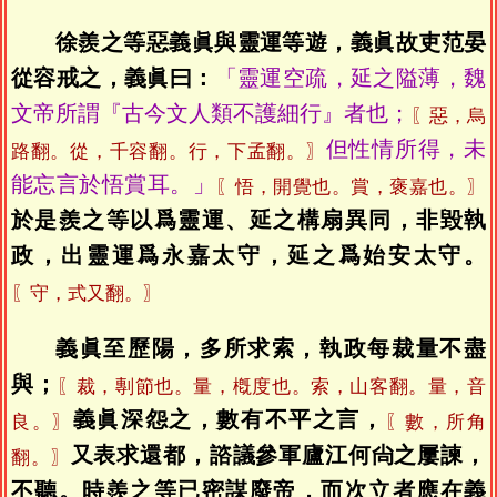
徐羨之等惡義眞與靈運等遊，義眞故吏范晏
從容戒之，義眞曰：
「靈運空疏，延之隘薄，魏
文帝所謂『古今文人類不護細行』者也；
〖惡，烏
但性情所得，未
路翻。從，千容翻。行，下孟翻。〗
能忘言於悟賞耳。」
〖悟，開覺也。賞，褒嘉也。〗
於是羨之等以爲靈運、延之構扇異同，非毀執
政，出靈運爲永嘉太守，延之爲始安太守。
〖守，式又翻。〗
義眞至歷陽，多所求索，執政每裁量不盡
與；
〖裁，剸節也。量，槪度也。索，山客翻。量，音
義眞深怨之，數有不平之言，
良。〗
〖數，所角
又表求還都，諮議參軍廬江何尙之屢諫，
翻。〗
不聽。時羨之等已密謀廢帝，而次立者應在義