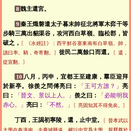
8
魏主還宮。
9
秦王熾磐遣太子暮末帥征北將軍木弈干等
步騎三萬出貂渠谷，攻河西白草嶺、臨松郡，皆
破之，
〖《水經註》：西平鮮谷塞東南有白草嶺。帥，
徙民二萬餘口而還。
讀曰率。騎，奇寄翻。〗
〖還，
從宣翻。〗
10
八月，丙申，宜都王至建康，羣臣迎拜
於新亭。徐羨之問傅亮曰：
「王可方誰？」
亮
曰：
「晉文、景以上人。」
羨之曰：
「必能明我
赤心。」
亮曰：
「不然。」
〖亮固知其不得免矣。〗
丁酉，王謁初寧陵，還，止中堂。
〖晉孝武以
太學在秦淮南，去臺城懸遠，權以中堂爲太學，親釋奠於