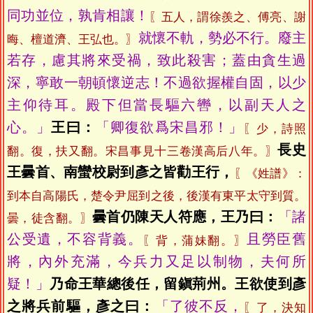
同功並位，孰肯相讓！
〖五人，謂徐羨之、傅亮、謝
就懷不軌，勢必不行。廢主
晦、檀道濟、王弘也。〗
若存，慮其將來受禍，致此殺害；蓋由貪生過
深，寧敢一朝頓懷逆志！不過欲握權自固，以少
主仰待耳。殿下但當長驅六轡，以副天人之
心。」
王曰：
「卿復欲爲宋昌邪！」
〖少，詩照
長史
翻。復，扶又翻。宋昌事見十三卷漢高后八年。〗
王曇首、南蠻校尉到彥之皆勸王行，
〖《姓譜》：
到本自高陽氏，楚令尹屈到之後，後漢有東平太守到質。
曇首仍陳天人符應，王乃曰：
「諸
曇，徒含翻。〗
公受遺，不容背義。
且勞臣舊
〖背，蒲妹翻。〗
將，內外充滿，今兵力又足以制物，夫何所
疑！」
乃命王華總後任，留鎭荊州。王欲使到彥
之將兵前驅，彥之曰：
「了彼不反，
〖了，決知