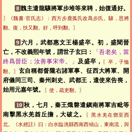
8
魏主遣龍驤將軍步堆等來聘，始復通好。
〖《魏書·官氏志》：西方步鹿孤氏改爲步氏。驤，思將
翻。復，扶又翻。好，呼到翻。〗
9
六月，武都惠文王楊盛卒。初，盛聞晉
亡，不改義熙年號，謂世子玄曰：
「吾老矣，當
終爲晉臣；汝善事宋帝。」
及盛卒，
〖卒，子恤
玄自稱都督隴右諸軍事、征西大將軍、開
翻。〗
府儀同三司、秦州刺史、武都王，遣使來告喪，
始用元嘉年號。
〖使，疏吏翻。〗
10
秋，七月，秦王熾磐遣鎭南將軍吉毗等
南擊黑水羌酋丘擔，大破之。
〖黑水羌在鄧至西
北。《水經註》曰：白水臨洮縣西南西傾山，東南流，與