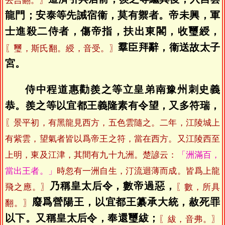
去吉翻。〗
龍門；安泰等先誡宿衞，莫有禦者。帝未興，軍
士進殺二侍者，傷帝指，扶出東閣，收璽綬，
羣臣拜辭，衞送故太子
〖璽，斯氏翻。綬，音受。〗
宮。
侍中程道惠勸羨之等立皇弟南豫州刺史義
恭。羨之等以宜都王義隆素有令望，又多符瑞，
〖景平初，有黑龍見西方，五色雲隨之。二年，江陵城上
有紫雲，望氣者皆以爲帝王之符，當在西方。又江陵西至
上明，東及江津，其間有九十九洲。楚諺云：
「洲滿百，
當出王者。」
時忽有一洲自生，汀流迴薄而成。皆爲上龍
乃稱皇太后令，數帝過惡，
飛之應。〗
〖數，所具
廢爲營陽王，以宜都王纂承大統，赦死罪
翻。〗
以下。又稱皇太后令，奉還璽紱；
〖紱，音弗。〗