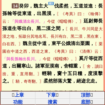
14
癸卯，魏主大
伐柔然，五道並進：長
孫翰等從東道，出黑漠，
〖《考異》曰：《翰傳》
廷尉卿長
云：
「與娥清出長川。」
今從《蠕蠕傳》。〗
孫道生等出白、黑二漠之間，
〖長川、牛川同是大
漠之地，拓跋分其地名耳。長川有白、黑二漠，黑在東，
魏主從中道，東平公娥清出栗園，
白在西。〗
〖栗
園在中道之西，西道之東。《考異》曰：《清傳》云：
奚斤等從西
「與長孫翰出長川。」
今從《蠕蠕傳》。〗
道，出爾寒山。諸軍至漠南，舍輜重，
〖舍，讀曰
輕騎，齎十五日糧，度漠擊
捨。重，直用翻。〗
之。
柔然部落大驚，絕迹北走。
〖騎，奇寄翻。〗
15
十一月，以武都世子玄爲北秦州刺史、
上章
下章
頂部
武都王。
〖時南秦州治漢中，故以武都爲北秦州。《考
功能
搜索
底部