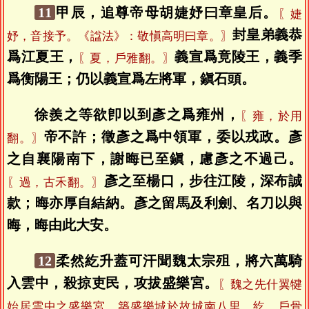
11
甲辰，追尊帝母胡婕妤曰章皇后。
〖婕
封皇弟義恭
妤，音接予。《諡法》：敬愼高明曰章。〗
爲江夏王，
義宣爲竟陵王，義季
〖夏，戶雅翻。〗
爲衡陽王；仍以義宣爲左將軍，鎭石頭。
徐羨之等欲卽以到彥之爲雍州，
〖雍，於用
帝不許；徵彥之爲中領軍，委以戎政。彥
翻。〗
之自襄陽南下，謝晦已至鎭，慮彥之不過己。
彥之至楊口，步往江陵，深布誠
〖過，古禾翻。〗
款；晦亦厚自結納。彥之留馬及利劍、名刀以與
晦，晦由此大安。
12
柔然紇升蓋可汗聞魏太宗殂，將六萬騎
入雲中，殺掠吏民，攻拔盛樂宮。
〖魏之先什翼犍
始居雲中之盛樂宮，築盛樂城於故城南八里。紇，戶骨