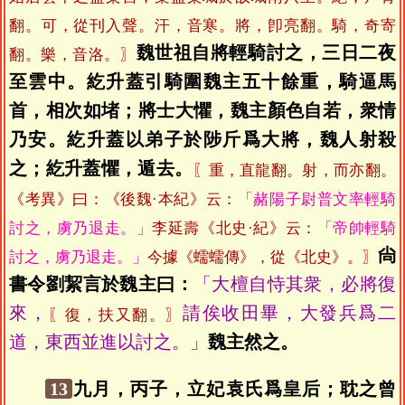
翻。可，從刊入聲。汗，音寒。將，卽亮翻。騎，奇寄
魏世祖自將輕騎討之，三日二夜
翻。樂，音洛。〗
至雲中。紇升蓋引騎圍魏主五十餘重，騎逼馬
首，相次如堵；將士大懼，魏主顏色自若，衆情
乃安。紇升蓋以弟子於陟斤爲大將，魏人射殺
之；紇升蓋懼，遁去。
〖重，直龍翻。射，而亦翻。
《考異》曰：《後魏·本紀》云：
「赭陽子尉普文率輕騎
討之，虜乃退走。」
李延壽《北史·紀》云：
「帝帥輕騎
尙
討之，虜乃退走。」
今據《蠕蠕傳》，從《北史》。〗
書令劉絜言於魏主曰：
「大檀自恃其衆，必將復
來，
請俟收田畢，大發兵爲二
〖復，扶又翻。〗
道，東西並進以討之。」
魏主然之。
13
九月，丙子，立妃袁氏爲皇后；耽之曾