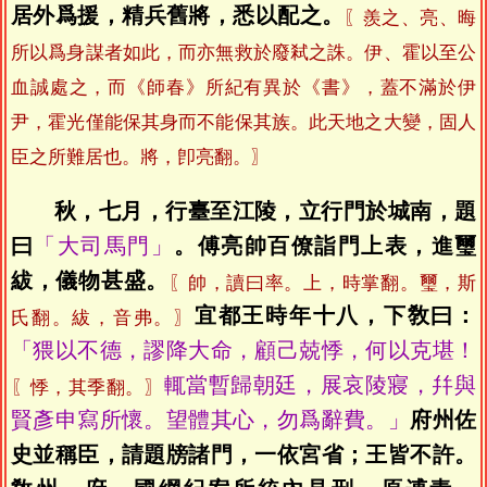
居外爲援，精兵舊將，悉以配之。
〖羨之、亮、晦
所以爲身謀者如此，而亦無救於廢弒之誅。伊、霍以至公
血誠處之，而《師春》所紀有異於《書》，蓋不滿於伊
尹，霍光僅能保其身而不能保其族。此天地之大變，固人
臣之所難居也。將，卽亮翻。〗
秋，七月，行臺至江陵，立行門於城南，題
曰
「大司馬門」
。傅亮帥百僚詣門上表，進璽
紱，儀物甚盛。
〖帥，讀曰率。上，時掌翻。璽，斯
宜都王時年十八，下敎曰：
氏翻。紱，音弗。〗
「猥以不德，謬降大命，顧己兢悸，何以克堪！
輒當暫歸朝廷，展哀陵寢，幷與
〖悸，其季翻。〗
賢彥申寫所懷。望體其心，勿爲辭費。」
府州佐
史並稱臣，請題牓諸門，一依宮省；王皆不許。