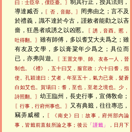
制其行止，授其法則，
曰：士臣皁，僕臣臺。〗
導達臧否，
罔弗由之；言不及
〖否，音鄙。〗
於禮義，識不達於今古，謹敕者能勸之以吝
嗇，狂愚者或誘之以凶慝。
〖誘，音酉。慝，
雖有師傅，多以耆艾大夫爲之；雖
吐得翻。〗
有友及文學，多以膏粱年少爲之；具位而
已，亦弗與遊。
〖王置文學、師、友各一人，晉
制也。《禮》，五十曰艾，服官政；六十曰耆，指
使。孔穎達曰：艾者，年至五十，氣力已衰，髮蒼
白如艾也。賀瑒曰：耆，至也，至老之境也。少，
幼王臨州，長史行事，宣傳敎命；
詩照翻。〗
又有典籤，往往專恣，
〖行事，行府州事也。〗
竊弄威權，
〖《南史》曰：故事，府州部內論
事，皆籤前直敍所論之事；後云
「謹籤」
，日月下