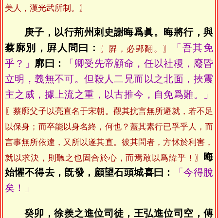
美人，漢光武所制。〗
庚子，以行荊州刺史謝晦爲眞。晦將行，與
蔡廓別，屛人問曰：
「吾其免
〖屛，必郢翻。〗
乎？」
廓曰：
「卿受先帝顧命，任以社稷，廢昏
立明，義無不可。但殺人二兄而以之北面，挾震
主之威，據上流之重，以古推今，自免爲難。」
〖蔡廓父子以亮直名于宋朝。觀其抗言無所避就，若不足
以保身；而卒能以身名終，何也？蓋其素行已孚乎人，而
言事無所依違，又所以遂其直。彼其問者，方怵於利害，
晦
就以求決，則聽之也固合於心，而焉敢以爲諱乎！〗
始懼不得去，旣發，顧望石頭城喜曰：
「今得脫
矣！」
癸卯，徐羨之進位司徒，王弘進位司空，傅