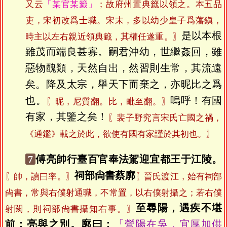
又云
「某官某籤」
；故府州置典籤以領之。本五品
吏，宋初改爲士職。宋末，多以幼少皇子爲藩鎭，
是以本根
時主以左右親近領典籤，其權任遂重。〗
雖茂而端良甚寡。嗣君沖幼，世繼姦回，雖
惡物醜類，天然自出，然習則生常，其流遠
矣。降及太宗，舉天下而棄之，亦昵比之爲
也。
嗚呼！有國
〖昵，尼質翻。比，毗至翻。〗
有家，其鑒之矣！
〖裴子野究言宋氏亡國之禍，
《通鑑》載之於此，欲使有國有家謹於其初也。〗
7
傅亮帥行臺百官奉法駕迎宜都王于江陵。
祠部尙書蔡廓
〖帥，讀曰率。〗
〖晉氏渡江，始有祠部
尙書，常與右僕射通職，不常置，以右僕射攝之；若右僕
至尋陽，遇疾不堪
射闕，則祠部尙書攝知右事。〗
前；亮與之別。廓曰：
「營陽在吳，宜厚加供