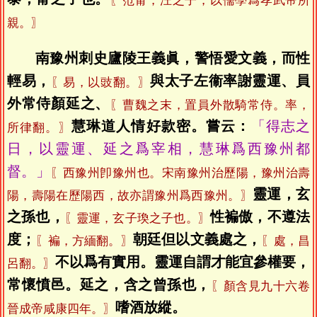
〖范甯，汪之子，以儒學爲孝武帝所
親。〗
南豫州刺史廬陵王義眞，警悟愛文義，而性
輕易，
與太子左衞率謝靈運、員
〖易，以豉翻。〗
外常侍顏延之、
〖曹魏之末，置員外散騎常侍。率，
慧琳道人情好款密。嘗云：
「得志之
所律翻。〗
日，以靈運、延之爲宰相，慧琳爲西豫州都
督。」
〖西豫州卽豫州也。宋南豫州治歷陽，豫州治壽
靈運，玄
陽，壽陽在歷陽西，故亦謂豫州爲西豫州。〗
之孫也，
性褊傲，不遵法
〖靈運，玄子瑍之子也。〗
度；
朝廷但以文義處之，
〖褊，方緬翻。〗
〖處，昌
不以爲有實用。靈運自謂才能宜參權要，
呂翻。〗
常懷憤邑。延之，含之曾孫也，
〖顏含見九十六卷
嗜酒放縱。
晉成帝咸康四年。〗