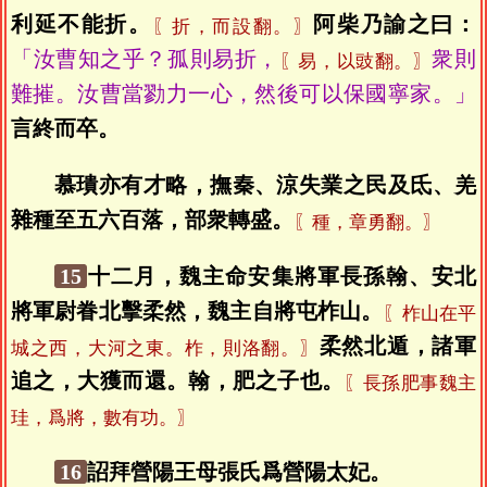
利延不能折。
阿柴乃諭之曰：
〖折，而設翻。〗
「汝曹知之乎？孤則易折，
衆則
〖易，以豉翻。〗
難摧。汝曹當勠力一心，然後可以保國寧家。」
言終而卒。
慕璝亦有才略，撫秦、涼失業之民及氐、羌
雜種至五六百落，部衆轉盛。
〖種，章勇翻。〗
15
十二月，魏主命安集將軍長孫翰、安北
將軍尉眷北擊柔然，魏主自將屯柞山。
〖柞山在平
柔然北遁，諸軍
城之西，大河之東。柞，則洛翻。〗
追之，大獲而還。翰，肥之子也。
〖長孫肥事魏主
珪，爲將，數有功。〗
16
詔拜營陽王母張氏爲營陽太妃。