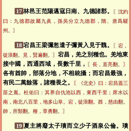
17
林邑王范陽邁寇日南、九德諸郡。
〖沈約
曰：九德郡故屬九眞，孫吳分立九德郡，隋、唐爲驩
州。〗
18
宕昌王梁彌怱遣子彌黃入見于魏。
〖宕，
宕昌，羌之別種也。羌地東
徒浪翻。見，賢遍翻。〗
接中國，西通西域，長數千里，
〖長，直亮翻。〗
各有酋帥，部落分地，不相統攝；而宕昌最強，
有民二萬餘落，諸種畏之。
〖《北史》曰：宕昌蓋三
苗之胤。杜佑曰：其界自仇池以西，東西千里；席水以
南，南北八百里，地多山阜。宕，徒浪翻。酋，慈由翻。
帥，所類翻。種，章勇翻。〗
19
夏主將廢太子璝而立少子酒泉公倫。璝