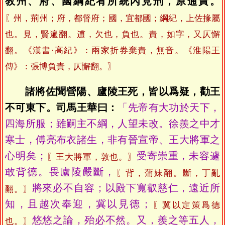
敎州、府、國綱紀宥所統內見刑，原逋責。
〖州，荊州；府，都督府；國，宜都國；綱紀，上佐掾屬
也。見，賢遍翻。逋，欠也，負也。責，如字，又仄懈
翻。《漢書·高紀》：兩家折券棄責，無音。《淮陽王
傳》：張博負責，仄懈翻。〗
諸將佐聞營陽、廬陵王死，皆以爲疑，勸王
不可東下。司馬王華曰：
「先帝有大功於天下，
四海所服；雖嗣主不綱，人望未改。徐羨之中才
寒士，傅亮布衣諸生，非有晉宣帝、王大將軍之
心明矣；
受寄崇重，未容遽
〖王大將軍，敦也。〗
敢背德。畏廬陵嚴斷，
〖背，蒲妹翻。斷，丁亂
將來必不自容；以殿下寬叡慈仁，遠近所
翻。〗
知，且越次奉迎，冀以見德；
〖冀以定策爲德
悠悠之論，殆必不然。又，羨之等五人，
也。〗