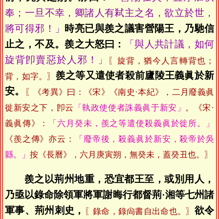
奉；一旦不幸，卿諸人有弒主之名，欲立於世，
將可得邪！」
時亮已與羨之議害營陽王，乃馳信
止之，不及。羨之大怒曰：
「與人共計議，如何
旋背卽賣惡於人邪！」
〖旋背，猶今人言轉背也；
羨之等又遣使者殺前廬陵王義眞於新
背，如字。〗
安。
〖《考異》曰：《宋》《南史·本紀》，二月廢義眞
徙新安之下，卽云
「執政使使者誅義眞于新安」
。《宋·
義眞傳》：
「六月癸未，羨之等遣使殺義眞於徙所。」
《羨之傳》亦云：
「廢帝後，殺義眞於新安，殺帝於吳
縣。」
按《長曆》，六月庚寅朔，無癸未，蓋癸丑也。〗
羨之以荊州地重，恐宜都王至，或別用人，
乃亟以錄命除領軍將軍謝晦行都督荊·湘等七州諸
軍事、荊州刺史，
欲令
〖錄命，錄尙書自出命也。〗