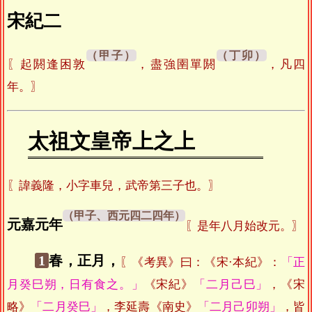
宋紀二
〖起閼逢困敦
，盡強圉單閼
，凡四
年。〗
太祖文皇帝上之上
〖諱義隆，小字車兒，武帝第三子也。〗
元嘉元年
〖是年八月始改元。〗
1
春，正月，
〖《考異》曰：《宋·本紀》：
「正
月癸巳朔，日有食之。」
《宋紀》
「二月己巳」
，《宋
略》
「二月癸巳」
，李延壽《南史》
「二月己卯朔」
，皆