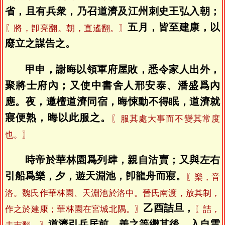
省，且有兵衆，乃召道濟及江州刺史王弘入朝；
五月，皆至建康，以
〖將，卽亮翻。朝，直遙翻。〗
廢立之謀告之。
甲申，謝晦以領軍府屋敗，悉令家人出外，
聚將士府內；又使中書舍人邢安泰、潘盛爲內
應。夜，邀檀道濟同宿，晦悚動不得眠，道濟就
寢便熟，晦以此服之。
〖服其處大事而不變其常度
也。〗
時帝於華林園爲列肆，親自沽賣；又與左右
引船爲樂，夕，遊天淵池，卽龍舟而寢。
〖樂，音
洛。魏氏作華林園、天淵池於洛中。晉氏南渡，放其制，
乙酉詰旦，
作之於建康；華林園在宮城北隅。〗
〖詰，
道濟引兵居前，羨之等繼其後，入自雲