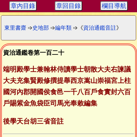
章內目錄
章回目錄
欄目導航
東里書齋
➩
史地部
➩
編年類
➩《
資治通鑑音註
》
資治通鑑卷第一百二十
端明殿學士兼翰林侍讀學士朝散大夫右諫議
大夫充集賢殿修撰提舉西京嵩山崇福宮上柱
國河內郡開國侯食邑一千八百戶食實封六百
戶賜紫金魚袋臣司馬光奉敕編集
後學天台胡三省音註