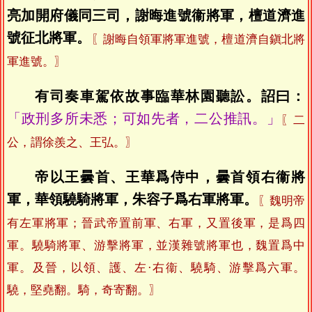
亮加開府儀同三司，謝晦進號衞將軍，檀道濟進
號征北將軍。
〖謝晦自領軍將軍進號，檀道濟自鎭北將
軍進號。〗
有司奏車駕依故事臨華林園聽訟。詔曰：
「政刑多所未悉；可如先者，二公推訊。」
〖二
公，謂徐羨之、王弘。〗
帝以王曇首、王華爲侍中，曇首領右衞將
軍，華領驍騎將軍，朱容子爲右軍將軍。
〖魏明帝
有左軍將軍；晉武帝置前軍、右軍，又置後軍，是爲四
軍。驍騎將軍、游擊將軍，並漢雜號將軍也，魏置爲中
軍。及晉，以領、護、左·右衞、驍騎、游擊爲六軍。
驍，堅堯翻。騎，奇寄翻。〗