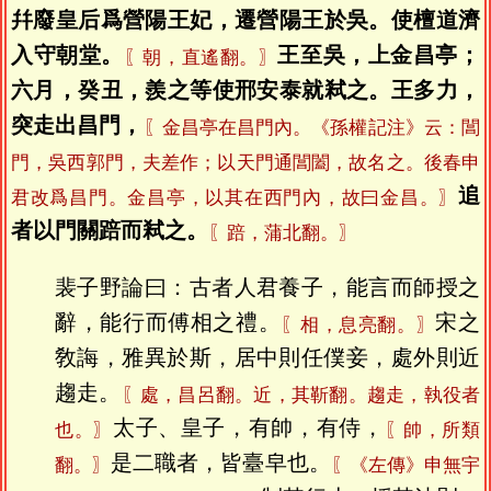
幷廢皇后爲營陽王妃，遷營陽王於吳。使檀道濟
入守朝堂。
王至吳，上金昌亭；
〖朝，直遙翻。〗
六月，癸丑，羨之等使邢安泰就弒之。王多力，
突走出昌門，
〖金昌亭在昌門內。《孫權記注》云：閶
門，吳西郭門，夫差作；以天門通閶闔，故名之。後春申
追
君改爲昌門。金昌亭，以其在西門內，故曰金昌。〗
者以門關踣而弒之。
〖踣，蒲北翻。〗
裴子野論曰：古者人君養子，能言而師授之
辭，能行而傅相之禮。
宋之
〖相，息亮翻。〗
敎誨，雅異於斯，居中則任僕妾，處外則近
趨走。
〖處，昌呂翻。近，其靳翻。趨走，執役者
太子、皇子，有帥，有侍，
也。〗
〖帥，所類
是二職者，皆臺皁也。
翻。〗
〖《左傳》申無宇