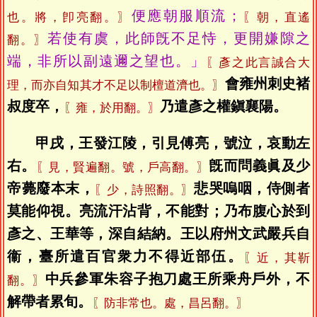
便應朝服順流；
也。將，卽亮翻。〗
〖朝，直遙
若使有虞，此師旣不足恃，更開嫌隙之
翻。〗
端，非所以副遠邇之望也。」
〖彥之此言誠合大
會雍州刺史褚
理，而亦自知其才不足以制檀道濟也。〗
叔度卒，
乃遣彥之權鎭襄陽。
〖雍，於用翻。〗
甲戌，王發江陵，引見傅亮，號泣，哀動左
右。
旣而問義眞及少
〖見，賢遍翻。號，戶高翻。〗
帝薨廢本末，
悲哭嗚咽，侍側者
〖少，詩照翻。〗
莫能仰視。亮流汗沾背，不能對；乃布腹心於到
彥之、王華等，深自結納。王以府州文武嚴兵自
衞，臺所遣百官衆力不得近部伍。
〖近，其靳
中兵參軍朱容子抱刀處王所乘舟戶外，不
翻。〗
解帶者累旬。
〖防非常也。處，昌呂翻。〗