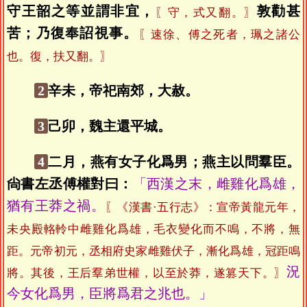
守王韶之等並謂非宜，
敦勸甚
〖守，式又翻。〗
苦；乃復奉詔視事。
〖速徐、傅之死者，珮之諸公
也。復，扶又翻。〗
2
辛未，帝祀南郊，大赦。
3
己卯，魏主還平城。
4
二月，燕有女子化爲男；燕主以問羣臣。
尙書左丞傅權對曰：
「西漢之末，雌雞化爲雄，
猶有王莽之禍。
〖《漢書·五行志》：宣帝黃龍元年，
未央殿輅軨中雌雞化爲雄，毛衣變化而不鳴，不將，無
距。元帝初元，丞相府史家雌雞伏子，漸化爲雄，冠距鳴
況
將。其後，王后羣弟世權，以至於莽，遂篡天下。〗
今女化爲男，臣將爲君之兆也。」