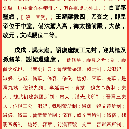
百官奉
先聖。則中堂亦在秦淮北，但在臺城之外耳。〗
璽綬，
王辭讓數四，乃受之，卽皇
〖綬，音受。〗
帝位于中堂。備法駕入宮，御太極前殿，大赦，
改元，文武賜位二等。
戊戌，謁太廟。詔復廬陵王先封，迎其柩及
孫脩華、謝妃還建康，
〖孫脩華，義眞之母；謝，義
眞之妃也。《南史》云：晉武帝采漢、魏之制，以淑妃、
淑媛、淑儀、脩華、脩容、脩儀、婕妤、容華、充華，是
爲九嬪，位視九卿。李延壽曰：貴嬪，魏文帝所制；夫
人，魏武初建魏國所制；貴人，漢光武所制；晉爲三夫
人，位視三公。淑妃，魏明帝所制；淑媛，魏文帝所制；
淑儀、脩華，晉武帝所制；脩容，魏文帝所制；脩儀，魏
明帝所制；婕妤、容華，前漢舊號；充華，晉武帝所制；