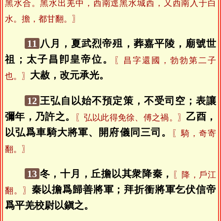
黑水合。黑水出羌中，西南逕黑水城西，又西南入于白
水。擔，都甘翻。〗
11
八月，夏武烈帝殂，葬嘉平陵，廟號世
祖；太子昌卽皇帝位。
〖昌字還國，勃勃第二子
大赦，改元承光。
也。〗
12
王弘自以始不預定策，不受司空；表讓
彌年，乃許之。
乙酉，
〖弘以此得免徐、傅之禍。〗
以弘爲車騎大將軍、開府儀同三司。
〖騎，奇寄
翻。〗
13
冬，十月，丘擔以其衆降秦，
〖降，戶江
秦以擔爲歸善將軍；拜折衝將軍乞伏信帝
翻。〗
爲平羌校尉以鎭之。