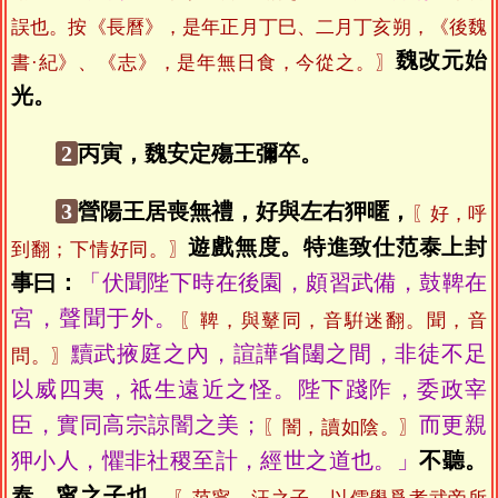
誤也。按《長曆》，是年正月丁巳、二月丁亥朔，《後魏
魏改元始
書·紀》、《志》，是年無日食，今從之。〗
光。
2
丙寅，魏安定殤王彌卒。
3
營陽王居喪無禮，好與左右狎暱，
〖好，呼
遊戲無度。特進致仕范泰上封
到翻；下情好同。〗
事曰：
「伏聞陛下時在後園，頗習武備，鼓鞞在
宮，聲聞于外。
〖鞞，與鼙同，音騈迷翻。聞，音
黷武掖庭之內，諠譁省闥之間，非徒不足
問。〗
以威四夷，祗生遠近之怪。陛下踐阼，委政宰
臣，實同高宗諒闇之美；
而更親
〖闇，讀如陰。〗
狎小人，懼非社稷至計，經世之道也。」
不聽。
泰，甯之子也。