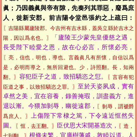
眞；乃因義眞與帝有隙，先奏列其罪惡，廢爲庶
人，徙新安郡。前吉陽令堂邑張約之上疏曰：
〖吉陽縣屬廬陵郡。今吉州有吉水縣，蓋吳立縣於吉水之
「廬陵王少蒙先皇優慈之遇，
陽，因以爲名也。〗
長受陛下睦愛之恩，故在心必言，所懷必亮，
〖亮，信也，明也，導也。言義眞凡有所懷，自信以爲
是，必明而導之，無所回避也。少，詩照翻。長，知兩
容犯臣子之道，致招驕恣之愆。
翻。〗
〖言容有犯
至於天姿夙成，實有
臣道之事，以致招驕恣之罪。〗
卓然之美，宜在容養，錄善掩瑕，訓盡義方，進
退以漸。今猥加剝辱，幽徙遠郡，
〖剝辱，謂褫爵
上傷陛下常棣之篤，下令遠近恇然失
爲庶人。〗
圖。
臣伏思大宋開基造次，
〖恇，去王翻。〗
〖造，
根條未繁，宜廣樹藩戚，敦睦以道。人
七到翻。〗