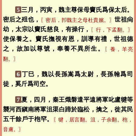
5
三月，丙寅，魏主尊保母竇氏爲保太后。
密后之殂也，
世祖尙
〖密后，卽魏主之母杜貴嬪。〗
幼，太宗以竇氏慈良，有操行，
〖行，下孟翻。〗
使保養之。竇氏撫視有恩，訓導有禮，世祖德
之，故加以尊號，奉養不異所生。
〖養，羊亮
翻。〗
6
丁巳，魏以長孫嵩爲太尉，長孫翰爲司
徒，奚斤爲司空。
7
夏，四月，秦王熾磐遣平遠將軍叱盧犍等
襲河西鎭南將軍沮渠白蹄於臨松，擒之，徙其民
五千餘戶于枹罕。
〖犍，居言翻。沮，子余翻。枹，
音膚。〗