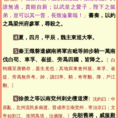
誰無過，貴能自新；以武皇之愛子，陛下之懿
弟，豈可以其一眚，長致淪棄哉！」
書奏，以約
之爲梁州府參軍，尋殺之。
4
夏，四月，甲辰，魏主東巡大寧。
5
秦王熾磐遣鎭南將軍吉毗等帥步騎一萬南
伐白苟、車孚、崔提、旁爲四國，皆降之。
〖白
狗國至唐猶存，蓋生羌也；其地與東會州接。車孚、崔
提、旁爲無所考。帥，讀曰率。騎，奇寄翻。降，戶江
翻。〗
6
徐羨之等以南兗州刺史檀道濟
〖沈約曰：中
原亂，北州流民多南渡。晉成帝立南兗州，寄治京口；文
先朝舊將，威服殿
帝始割江、淮間爲境，治廣陵。〗