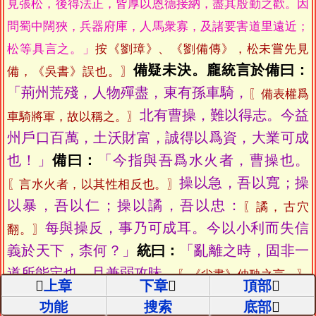
見張松，後得法正，皆厚以恩德接納，盡其殷勤之歡。因
問蜀中闊狹，兵器府庫，人馬衆寡，及諸要害道里遠近；
松等具言之。」
按《劉璋》、《劉備傳》，松未嘗先見
備疑未決。龐統言於備曰：
備，《吳書》誤也。〗
「荊州荒殘，人物殫盡，東有孫車騎，
〖備表權爲
北有曹操，難以得志。今益
車騎將軍，故以稱之。〗
州戶口百萬，土沃財富，誠得以爲資，大業可成
也！」
備曰：
「今指與吾爲水火者，曹操也。
操以急，吾以寬；操
〖言水火者，以其性相反也。〗
以暴，吾以仁；操以譎，吾以忠：
〖譎，古穴
每與操反，事乃可成耳。今以小利而失信
翻。〗
義於天下，柰何？」
統曰：
「亂離之時，固非一
道所能定也。且兼弱攻昧，
〖《尙書》仲虺之言。〗
上章
下章
頂部
逆取順守，
〖《前書》陸賈曰：
「湯、武逆取而順守
功能
搜索
底部