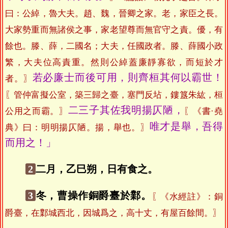
曰：公綽，魯大夫。趙、魏，晉卿之家。老，家臣之長。
大家勢重而無諸侯之事，家老望尊而無官守之責。優，有
餘也。滕、薛，二國名；大夫，任國政者。滕、薛國小政
繁，大夫位高責重。然則公綽蓋廉靜寡欲，而短於才
若必廉士而後可用，則齊桓其何以霸世！
者。〗
〖管仲富擬公室，築三歸之臺，塞門反坫，鏤簋朱紘，桓
二三子其佐我明揚仄陋，
公用之而霸。〗
〖《書·堯
唯才是舉，吾得
典》曰：明明揚仄陋。揚，舉也。〗
而用之！」
2
二月，乙巳朔，日有食之。
3
冬，曹操作銅爵臺於鄴。
〖《水經註》：銅
爵臺，在鄴城西北，因城爲之，高十丈，有屋百餘間。〗