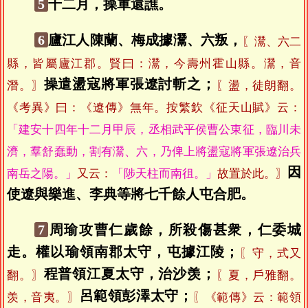
5
十二月，操軍還譙。
6
廬江人陳蘭、梅成據灊、六叛，
〖灊、六二
縣，皆屬廬江郡。賢曰：灊，今壽州霍山縣。灊，音
操遣盪寇將軍張遼討斬之；
潛。〗
〖盪，徒朗翻。
《考異》曰：《遼傳》無年。按繁欽《征天山賦》云：
「建安十四年十二月甲辰，丞相武平侯曹公東征，臨川未
濟，羣舒蠢動，割有灊、六，乃俾上將盪寇將軍張遼治兵
因
南岳之陽。」
又云：
「陟天柱而南徂。」
故置於此。〗
使遼與樂進、李典等將七千餘人屯合肥。
7
周瑜攻曹仁歲餘，所殺傷甚衆，仁委城
走。權以瑜領南郡太守，屯據江陵；
〖守，式又
程普領江夏太守，治沙羡；
翻。〗
〖夏，戶雅翻。
呂範領彭澤太守；
羡，音夷。〗
〖《範傳》云：範領