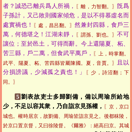
者？誠恐己離兵爲人所禍，
旣爲
〖離，力智翻。〗
子孫計，又己敗則國家傾危，是以不得慕虛名而
處實禍也！
然兼封四縣，食戶三
〖處，昌呂翻。〗
萬，何德堪之！江湖未靜，
不可
〖謂孫、劉也。〗
讓位；至於邑土，可得而辭。今上還陽夏、柘、
苦三縣，戶二萬，但食武平萬戶，
〖上，時掌翻。
且以
武平、陽夏、柘、苦四縣皆屬陳國。夏，音賈。〗
分損謗議，少減孤之責也！」
〖少，詩沼翻；下
同。〗
5
劉表故吏士多歸劉備，備以周瑜所給地
少，不足以容其衆，乃自詣京見孫權，
〖京，京口
城也。權時居京，故劉備、周瑜皆詣京見之。後都秣陵，
於京口置京督，又曰徐陵督。《爾雅》：絕高曰京。其城