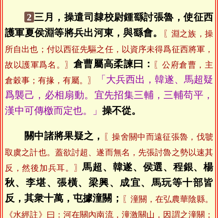
2
三月，操遣司隸校尉鍾繇討張魯，使征西
護軍夏侯淵等將兵出河東，與繇會。
〖淵之族，操
所自出也；付以西征先驅之任，以資序未得爲征西將軍，
倉曹屬高柔諫曰：
故以護軍爲名。〗
〖公府倉曹，主
「大兵西出，韓遂、馬超疑
倉穀事；有掾，有屬。〗
爲襲己，必相扇動。宜先招集三輔，三輔苟平，
漢中可傳檄而定也。」
操不從。
關中諸將果疑之，
〖操舍關中而遠征張魯，伐虢
取虞之計也。蓋欲討超、遂而無名，先張討魯之勢以速其
馬超、韓遂、侯選、程銀、楊
反，然後加兵耳。〗
秋、李堪、張橫、梁興、成宜、馬玩等十部皆
反，其衆十萬，屯據潼關；
〖潼關，在弘農華陰縣。
《水經註》曰：河在關內南流，潼激關山，因謂之潼關；