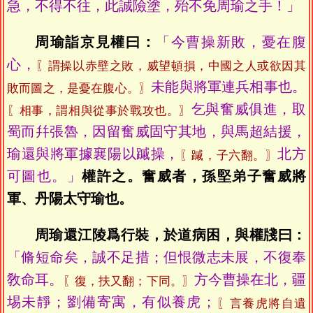
急，不得不往，此誠險塗，殆不免周瑜之手！」
周瑜詣京見權曰：
「今曹操新敗，憂在腹
心，
〖謂操以赤壁之敗，威望頓損，中國之人或欲因其
未能與將軍連兵相事也。
敗而圖之，是憂在腹心。〗
乞與奮威俱進，取
〖相事，謂相與從事於戰攻也。〗
蜀而幷張魯，因留奮威固守其地，與馬超結援，
瑜還與將軍據襄陽以䠞操，
北方
〖䠞，子六翻。〗
可圖也。」
權許之。奮威者，孫堅弟子奮威將
軍、丹陽太守瑜也。
周瑜還江陵爲行裝，於道病困，與權牋曰：
「脩短命矣，誠不足措；但恨微志未展，不復奉
敎命耳。
方今曹操在北，疆
〖復，扶又翻；下同。〗
埸未靜；劉備寄寓，有似養虎；
〖言養虎將自遺