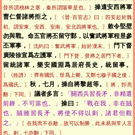
操遣安西將軍
晉所謂桃林之塞，秦所謂陽華是也。〗
曹仁督諸將拒之，
〖《晉·百官志》曰：四安起於魏
敕令堅壁
初。謂安東、安西、安南、安北四將軍也。〗
勿與戰。命五官將丕留守鄴，以奮武將軍程昱參
丕軍事，
門下督
〖沈約曰：奮武將軍，始於漢末。〗
廣陵徐宣爲左護軍，
〖門下督，督將之居門下者。〗
留統諸軍，樂安國淵爲居府長史，統留事。
〖《姓譜》：齊有國氏，世爲上卿。又鄭七穆子國之後，
秋，七月，操自將擊超等。
爲國氏。〗
〖將，卽亮
議者多言：
「關西兵習長矛，非精選
翻；下同。〗
前鋒，不可當也。」
操曰：
「戰在我，非在賊
也。賊雖習長矛，將使不得以刺，諸君但觀
之。」
〖在我而不在敵，故可以制勝，此未易與常人言
也。刺，七亦翻；下同。〗