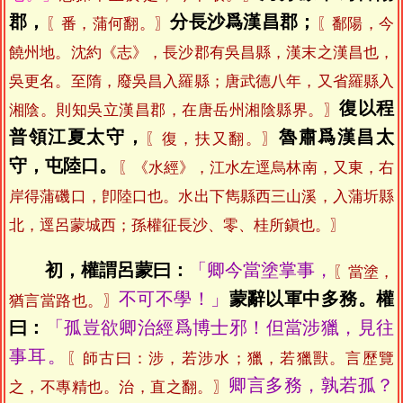
郡，
分長沙爲漢昌郡；
〖番，蒲何翻。〗
〖鄱陽，今
饒州地。沈約《志》，長沙郡有吳昌縣，漢末之漢昌也，
吳更名。至隋，廢吳昌入羅縣；唐武德八年，又省羅縣入
復以程
湘陰。則知吳立漢昌郡，在唐岳州湘陰縣界。〗
普領江夏太守，
魯肅爲漢昌太
〖復，扶又翻。〗
守，屯陸口。
〖《水經》，江水左逕烏林南，又東，右
岸得蒲磯口，卽陸口也。水出下雋縣西三山溪，入蒲圻縣
北，逕呂蒙城西；孫權征長沙、零、桂所鎭也。〗
初，權謂呂蒙曰：
「卿今當塗掌事，
〖當塗，
不可不學！」
蒙辭以軍中多務。權
猶言當路也。〗
曰：
「孤豈欲卿治經爲博士邪！但當涉獵，見往
事耳。
〖師古曰：涉，若涉水；獵，若獵獸。言歷覽
卿言多務，孰若孤？
之，不專精也。治，直之翻。〗