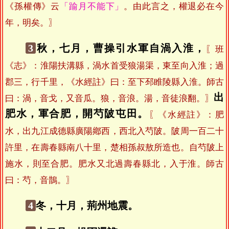
《孫權傳》云
「踰月不能下」
。由此言之，權退必在今
年，明矣。〗
3
秋，七月，曹操引水軍自渦入淮，
〖班
《志》：淮陽扶溝縣，渦水首受狼湯渠，東至向入淮；過
郡三，行千里，《水經註》曰：至下邳睢陵縣入淮。師古
出
曰：渦，音戈，又音瓜。狼，音浪。湯，音徒浪翻。〗
肥水，軍合肥，開芍陂屯田。
〖《水經註》：肥
水，出九江成德縣廣陽鄕西，西北入芍陂。陂周一百二十
許里，在壽春縣南八十里，楚相孫叔敖所造也。自芍陂上
施水，則至合肥。肥水又北過壽春縣北，入于淮。師古
曰：芍，音鵲。〗
4
冬，十月，荊州地震。