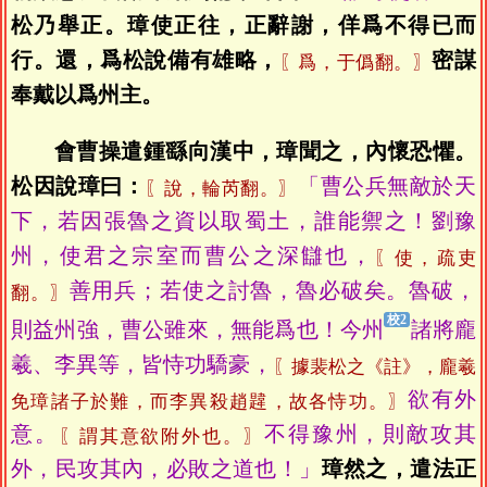
松乃舉正。璋使正往，正辭謝，佯爲不得已而
行。還，爲松說備有雄略，
密謀
〖爲，于僞翻。〗
奉戴以爲州主。
會曹操遣鍾繇向漢中，璋聞之，內懷恐懼。
松因說璋曰：
「曹公兵無敵於天
〖說，輪芮翻。〗
下，若因張魯之資以取蜀土，誰能禦之！劉豫
州，使君之宗室而曹公之深讎也，
〖使，疏吏
善用兵；若使之討魯，魯必破矣。魯破，
翻。〗
則益州強，曹公雖來，無能爲也！今州
諸將龐
羲、李異等，皆恃功驕豪，
〖據裴松之《註》，龐羲
欲有外
免璋諸子於難，而李異殺趙韙，故各恃功。〗
意。
不得豫州，則敵攻其
〖謂其意欲附外也。〗
外，民攻其內，必敗之道也！」
璋然之，遣法正