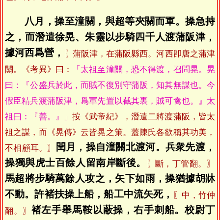
八月，操至潼關，與超等夾關而軍。操急持
之，而潛遣徐晃、朱靈以步騎四千人渡蒲阪津，
據河西爲營，
〖蒲阪津，在蒲阪縣西。河西卽唐之蒲津
關。《考異》曰：
「太祖至潼關，恐不得渡，召問晃。晃
曰：『公盛兵於此，而賊不復別守蒲阪，知其無謀也。今
假臣精兵渡蒲阪津，爲軍先置以截其裏，賊可禽也。』太
祖曰：『善。』」
按《武帝紀》，潛遣二將渡蒲阪，皆太
祖之謀，而《晃傳》云皆晃之策。蓋陳氏各欲稱其功美，
閏月，操自潼關北渡河。兵衆先渡，
不相顧耳。〗
操獨與虎士百餘人留南岸斷後。
〖斷，丁管翻。〗
馬超將步騎萬餘人攻之，矢下如雨，操猶據胡牀
不動。許褚扶操上船，船工中流矢死，
〖中，竹仲
褚左手舉馬鞍以蔽操，右手刺船。校尉丁
翻。〗