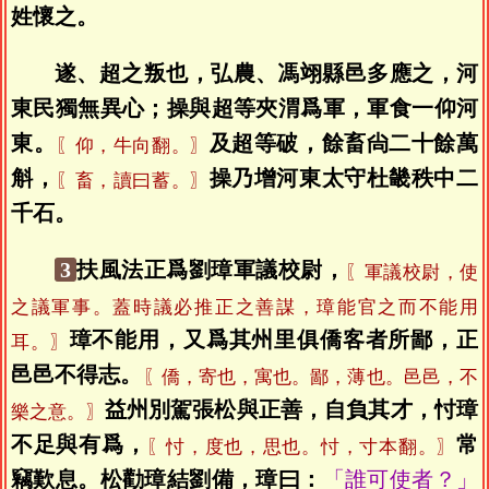
姓懷之。
遂、超之叛也，弘農、馮翊縣邑多應之，河
東民獨無異心；操與超等夾渭爲軍，軍食一仰河
東。
及超等破，餘畜尙二十餘萬
〖仰，牛向翻。〗
斛，
操乃增河東太守杜畿秩中二
〖畜，讀曰蓄。〗
千石。
3
扶風法正爲劉璋軍議校尉，
〖軍議校尉，使
之議軍事。蓋時議必推正之善謀，璋能官之而不能用
璋不能用，又爲其州里俱僑客者所鄙，正
耳。〗
邑邑不得志。
〖僑，寄也，寓也。鄙，薄也。邑邑，不
益州別駕張松與正善，自負其才，忖璋
樂之意。〗
不足與有爲，
常
〖忖，度也，思也。忖，寸本翻。〗
竊歎息。松勸璋結劉備，璋曰：
「誰可使者？」