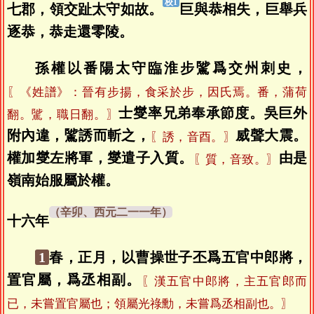
七郡，領交趾太守如故。
巨與恭相失，巨舉兵
逐恭，恭走還零陵。
孫權以番陽太守臨淮步騭爲交州刺史，
〖《姓譜》：晉有步揚，食采於步，因氏焉。番，蒲荷
士燮率兄弟奉承節度。吳巨外
翻。騭，職日翻。〗
附內違，騭誘而斬之，
威聲大震。
〖誘，音酉。〗
權加燮左將軍，燮遣子入質。
由是
〖質，音致。〗
嶺南始服屬於權。
十六年
1
春，正月，以曹操世子丕爲五官中郎將，
置官屬，爲丞相副。
〖漢五官中郎將，主五官郎而
已，未嘗置官屬也；領屬光祿勳，未嘗爲丞相副也。〗