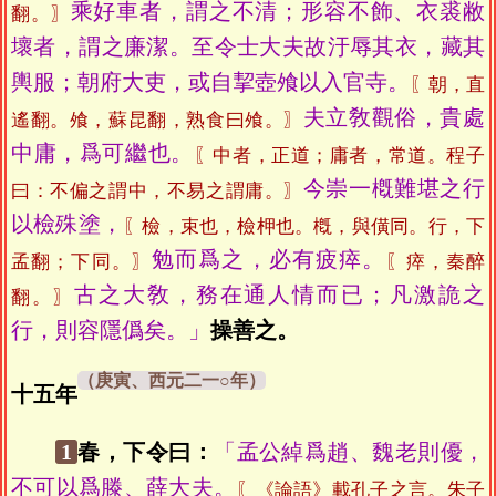
乘好車者，謂之不清；形容不飾、衣裘敝
翻。〗
壞者，謂之廉潔。至令士大夫故汙辱其衣，藏其
輿服；朝府大吏，或自挈壺飧以入官寺。
〖朝，直
夫立敎觀俗，貴處
遙翻。飧，蘇昆翻，熟食曰飧。〗
中庸，爲可繼也。
〖中者，正道；庸者，常道。程子
今崇一槪難堪之行
曰：不偏之謂中，不易之謂庸。〗
以檢殊塗，
〖檢，束也，檢柙也。槪，與僙同。行，下
勉而爲之，必有疲瘁。
孟翻；下同。〗
〖瘁，秦醉
古之大敎，務在通人情而已；凡激詭之
翻。〗
行，則容隱僞矣。」
操善之。
十五年
1
春，下令曰：
「孟公綽爲趙、魏老則優，
不可以爲滕、薛大夫。
〖《論語》載孔子之言。朱子