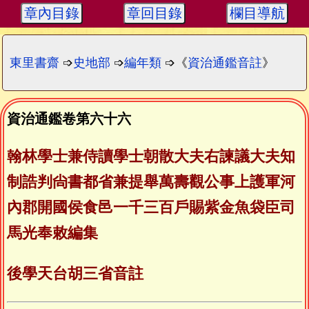
章內目錄
章回目錄
欄目導航
東里書齋
➩
史地部
➩
編年類
➩《
資治通鑑音註
》
資治通鑑卷第六十六
翰林學士兼侍讀學士朝散大夫右諫議大夫知
制誥判尙書都省兼提舉萬壽觀公事上護軍河
內郡開國侯食邑一千三百戶賜紫金魚袋臣司
馬光奉敕編集
後學天台胡三省音註