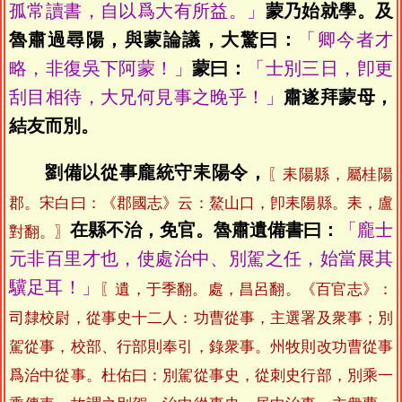
孤常讀書，自以爲大有所益。」
蒙乃始就學。及
魯肅過尋陽，與蒙論議，大驚曰：
「卿今者才
略，非復吳下阿蒙！」
蒙曰：
「士別三日，卽更
刮目相待，大兄何見事之晚乎！」
肅遂拜蒙母，
結友而別。
劉備以從事龐統守耒陽令，
〖耒陽縣，屬桂陽
郡。宋白曰：《郡國志》云：鰲山口，卽耒陽縣。耒，盧
在縣不治，免官。魯肅遺備書曰：
「龐士
對翻。〗
元非百里才也，使處治中、別駕之任，始當展其
驥足耳！」
〖遺，于季翻。處，昌呂翻。《百官志》：
司隸校尉，從事史十二人：功曹從事，主選署及衆事；別
駕從事，校部、行部則奉引，錄衆事。州牧則改功曹從事
爲治中從事。杜佑曰：別駕從事史，從刺史行部，別乘一