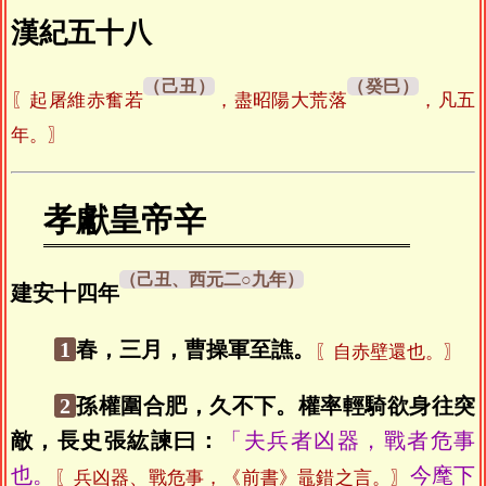
漢紀五十八
〖起屠維赤奮若
，盡昭陽大荒落
，凡五
年。〗
孝獻皇帝辛
建安十四年
1
春，三月，曹操軍至譙。
〖自赤壁還也。〗
2
孫權圍合肥，久不下。權率輕騎欲身往突
敵，長史張紘諫曰：
「夫兵者凶器，戰者危事
也。
今麾下
〖兵凶器、戰危事，《前書》鼂錯之言。〗