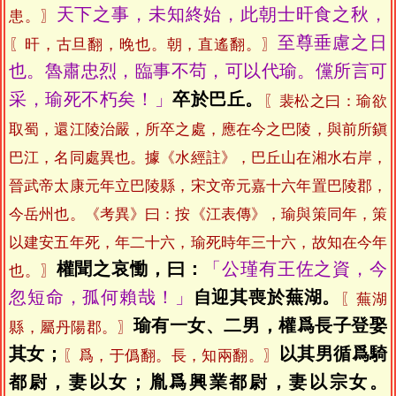
天下之事，未知終始，此朝士旰食之秋，
患。〗
至尊垂慮之日
〖旰，古旦翻，晚也。朝，直遙翻。〗
也。魯肅忠烈，臨事不苟，可以代瑜。儻所言可
采，瑜死不朽矣！」
卒於巴丘。
〖裴松之曰：瑜欲
取蜀，還江陵治嚴，所卒之處，應在今之巴陵，與前所鎭
巴江，名同處異也。據《水經註》，巴丘山在湘水右岸，
晉武帝太康元年立巴陵縣，宋文帝元嘉十六年置巴陵郡，
今岳州也。《考異》曰：按《江表傳》，瑜與策同年，策
以建安五年死，年二十六，瑜死時年三十六，故知在今年
權聞之哀慟，曰：
「公瑾有王佐之資，今
也。〗
忽短命，孤何賴哉！」
自迎其喪於蕪湖。
〖蕪湖
瑜有一女、二男，權爲長子登娶
縣，屬丹陽郡。〗
其女；
以其男循爲騎
〖爲，于僞翻。長，知兩翻。〗
都尉，妻以女；胤爲興業都尉，妻以宗女。