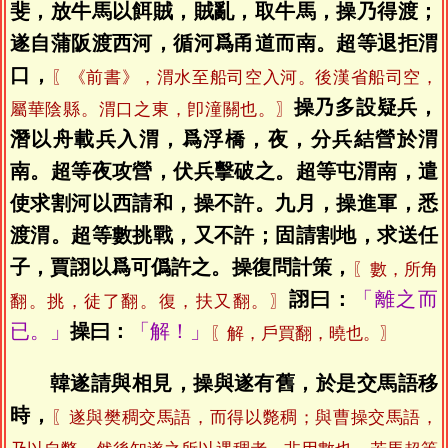
斐，放牛馬以餌賊，賊亂，取牛馬，操乃得渡；
遂自蒲阪渡西河，循河爲甬道而南。超等退拒渭
口，
〖《前書》，渭水至船司空入河。後漢省船司空，
操乃多設疑兵，
屬華陰縣。渭口之東，卽潼關也。〗
潛以舟載兵入渭，爲浮橋，夜，分兵結營於渭
南。超等夜攻營，伏兵擊破之。超等屯渭南，遣
使求割河以西請和，操不許。九月，操進軍，悉
渡渭。超等數挑戰，又不許；固請割地，求送任
子，賈詡以爲可僞許之。操復問計策，
〖數，所角
詡曰：
「離之而
翻。挑，徒了翻。復，扶又翻。〗
已。」
操曰：
「解！」
〖解，戶買翻，曉也。〗
韓遂請與相見，操與遂有舊，於是交馬語移
時，
〖遂與樊稠交馬語，而得以斃稠；與曹操交馬語，