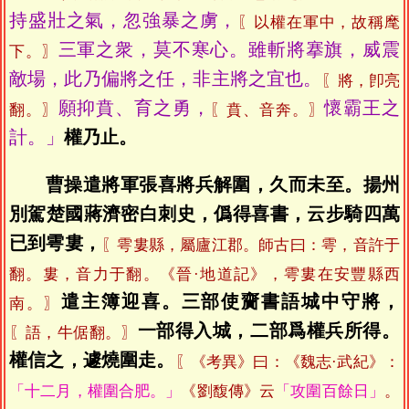
持盛壯之氣，忽強暴之虜，
〖以權在軍中，故稱麾
三軍之衆，莫不寒心。雖斬將搴旗，威震
下。〗
敵場，此乃偏將之任，非主將之宜也。
〖將，卽亮
願抑賁、育之勇，
懷霸王之
翻。〗
〖賁、音奔。〗
計。」
權乃止。
曹操遣將軍張喜將兵解圍，久而未至。揚州
別駕楚國蔣濟密白刺史，僞得喜書，云步騎四萬
已到雩婁，
〖雩婁縣，屬廬江郡。師古曰：雩，音許于
翻。婁，音力于翻。《晉·地道記》，雩婁在安豐縣西
遣主簿迎喜。三部使齎書語城中守將，
南。〗
一部得入城，二部爲權兵所得。
〖語，牛倨翻。〗
權信之，遽燒圍走。
〖《考異》曰：《魏志·武紀》：
「十二月，權圍合肥。」
《劉馥傳》云
「攻圍百餘日」
。