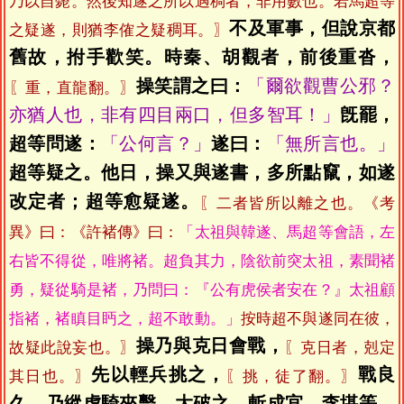
乃以自斃。然後知遂之所以遇稠者，非用數也。若馬超等
不及軍事，但說京都
之疑遂，則猶李傕之疑稠耳。〗
舊故，拊手歡笑。時秦、胡觀者，前後重沓，
操笑謂之曰：
「爾欲觀曹公邪？
〖重，直龍翻。〗
亦猶人也，非有四目兩口，但多智耳！」
旣罷，
超等問遂：
「公何言？」
遂曰：
「無所言也。」
超等疑之。他日，操又與遂書，多所點竄，如遂
改定者；超等愈疑遂。
〖二者皆所以離之也。《考
異》曰：《許褚傳》曰：
「太祖與韓遂、馬超等會語，左
右皆不得從，唯將褚。超負其力，陰欲前突太祖，素聞褚
勇，疑從騎是褚，乃問曰：『公有虎侯者安在？』太祖顧
指褚，褚瞋目眄之，超不敢動。」
按時超不與遂同在彼，
操乃與克日會戰，
故疑此說妄也。〗
〖克日者，剋定
先以輕兵挑之，
戰良
其日也。〗
〖挑，徒了翻。〗
久，乃縱虎騎夾擊，大破之，斬成宜、李堪等。