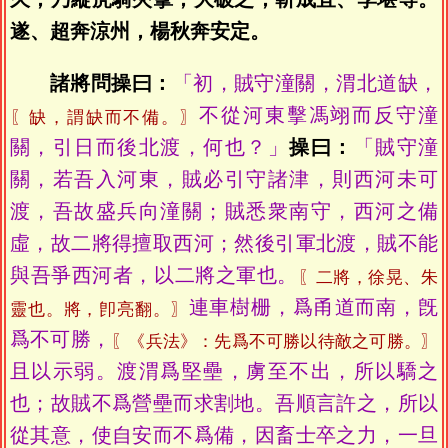
遂、超奔涼州，楊秋奔安定。
諸將問操曰：
「初，賊守潼關，渭北道缺，
不從河東擊馮翊而反守潼
〖缺，謂缺而不備。〗
關，引日而後北渡，何也？」
操曰：
「賊守潼
關，若吾入河東，賊必引守諸津，則西河未可
渡，吾故盛兵向潼關；賊悉衆南守，西河之備
虛，故二將得擅取西河；然後引軍北渡，賊不能
與吾爭西河者，以二將之軍也。
〖二將，徐晃、朱
連車樹栅，爲甬道而南，旣
靈也。將，卽亮翻。〗
爲不可勝，
〖《兵法》：先爲不可勝以待敵之可勝。〗
且以示弱。渡渭爲堅壘，虜至不出，所以驕之
也；故賊不爲營壘而求割地。吾順言許之，所以
從其意，使自安而不爲備，因畜士卒之力，一旦