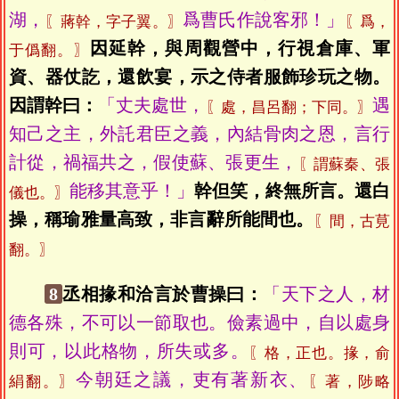
湖，
爲曹氏作說客邪！」
〖蔣幹，字子翼。〗
〖爲，
因延幹，與周觀營中，行視倉庫、軍
于僞翻。〗
資、器仗訖，還飲宴，示之侍者服飾珍玩之物。
因謂幹曰：
「丈夫處世，
遇
〖處，昌呂翻；下同。〗
知己之主，外託君臣之義，內結骨肉之恩，言行
計從，禍福共之，假使蘇、張更生，
〖謂蘇秦、張
能移其意乎！」
幹但笑，終無所言。還白
儀也。〗
操，稱瑜雅量高致，非言辭所能間也。
〖間，古莧
翻。〗
8
丞相掾和洽言於曹操曰：
「天下之人，材
德各殊，不可以一節取也。儉素過中，自以處身
則可，以此格物，所失或多。
〖格，正也。掾，俞
今朝廷之議，吏有著新衣、
絹翻。〗
〖著，陟略