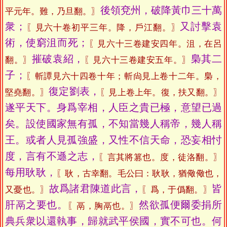
後領兗州，破降黃巾三十萬
平元年。難，乃旦翻。〗
衆；
又討擊袁
〖見六十卷初平三年。降，戶江翻。〗
術，使窮沮而死；
〖見六十三卷建安四年。沮，在呂
摧破袁紹，
梟其二
翻。〗
〖見六十三卷建安五年。〗
子；
〖斬譚見六十四卷十年；斬尙見上卷十二年。梟，
復定劉表，
堅堯翻。〗
〖見上卷上年。復，扶又翻。〗
遂平天下。身爲宰相，人臣之貴已極，意望已過
矣。設使國家無有孤，不知當幾人稱帝，幾人稱
王。或者人見孤強盛，又性不信天命，恐妄相忖
度，言有不遜之志，
〖言其將篡也。度，徒洛翻。〗
每用耿耿，
〖耿，古幸翻。毛公曰：耿耿，猶儆儆也，
故爲諸君陳道此言，
皆
又憂也。〗
〖爲，于僞翻。〗
肝鬲之要也。
然欲孤便爾委捐所
〖鬲，胸鬲也。〗
典兵衆以還執事，歸就武平侯國，實不可也。何