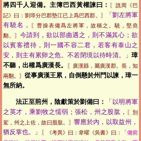
將四千人迎備。主簿巴西黃權諫曰：
〖譙周《巴
「劉左將軍
記》曰：劉璋分巴郡墊江已上爲巴西郡。〗
有驍名，
〖曹操表備爲左將軍，故稱之。驍，堅堯
今請到，欲以部曲遇之，則不滿其心；欲
翻。〗
以賓客禮待，則一國不容二君，若客有泰山之
安，則主有累卵之危。不若閉境以待時清。」
璋
不聽，出權爲廣漢長。
〖廣漢縣，屬廣漢郡。長，知
從事廣漢王累，自倒懸於州門以諫，璋一
兩翻。〗
無所納。
法正至荊州，陰獻策於劉備曰：
「以明將軍
之英才，乘劉牧之懦弱；張松，州之股肱，
〖別
響應於內，以取益州，
駕，州之上佐，故曰股肱。〗
猶反掌也。」
〖《考異》曰：韋曜《吳書》曰：
「備前