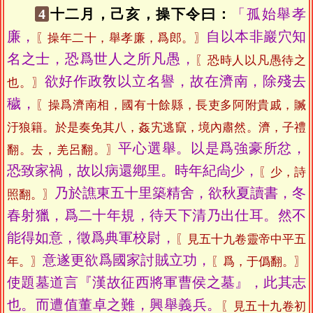
4
十二月，己亥，操下令曰：
「孤始舉孝
廉，
自以本非巖穴知
〖操年二十，舉孝廉，爲郎。〗
名之士，恐爲世人之所凡愚，
〖恐時人以凡愚待之
欲好作政敎以立名譽，故在濟南，除殘去
也。〗
穢，
〖操爲濟南相，國有十餘縣，長吏多阿附貴戚，贓
汙狼籍。於是奏免其八，姦宄逃竄，境內肅然。濟，子禮
平心選舉。以是爲強豪所忿，
翻。去，羌呂翻。〗
恐致家禍，故以病還鄕里。時年紀尙少，
〖少，詩
乃於譙東五十里築精舍，欲秋夏讀書，冬
照翻。〗
春射獵，爲二十年規，待天下清乃出仕耳。然不
能得如意，徵爲典軍校尉，
〖見五十九卷靈帝中平五
意遂更欲爲國家討賊立功，
年。〗
〖爲，于僞翻。〗
使題墓道言『漢故征西將軍曹侯之墓』，此其志
也。而遭值董卓之難，興舉義兵。
〖見五十九卷初