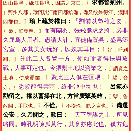
求都督荊州。
因山爲壘，緣江爲境，因謂之京口。〗
〖荊州八郡，瑜旣以江南四郡給備，備又欲兼得江、漢間
瑜上疏於權曰：
「劉備以梟雄之姿，
四郡也。〗
而有關羽、張飛熊虎之將，必非
〖梟，堅堯翻。〗
久屈爲人用者。愚謂大計，宜徙備置吳，盛爲築
宮室，多其美女玩好，以娛其耳目；
〖好，呼到
分此二人各置一方，使如瑜者得挾與攻
翻。〗
戰，大事可定也。今猥割土地以資業之，
〖謂資之
聚此三人俱在疆埸，
土地，使成霸業。〗
〖埸，音
恐蛟龍得雲雨，終非池中物也！」
呂範亦
亦。〗
勸留之。權以曹操在北，方當廣擥英雄，
〖擥，魯
不從。
備還
敢翻，手取也。〗
〖不從瑜、範之言也。〗
公安，久乃聞之，歎曰：
「天下智謀之士，所見
略同。時孔明諫孤莫行，其意亦慮此也。孤方危