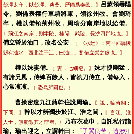
呂蒙領尋陽
彭澤太守，以彭澤、柴桑、歷陽爲奉邑。〗
令。劉備表權行車騎將軍，領徐州牧。會劉琦
卒，權以備領荊州牧，周瑜分南岸地以給備。
〖荊江之南岸，則零陵、桂陽、武陵、長沙四郡地也。〗
備立營於油口，改名公安。
〖《水經》：南平郡孱陵
縣有油水，西北注于江，曰油口。劉備立營之處也。〗
權以妹妻備。
妹才捷剛猛，
〖妻，七細翻。〗
有諸兄風，侍婢百餘人，皆執刀侍立，備每入，
心常凜凜。
〖恐爲所圖也。〗
曹操密遣九江蔣幹往說周瑜。
〖說，輸芮翻；
幹以才辨獨步於江、淮之間，
下同。〗
〖言江、淮
乃布衣葛巾，自託私行詣
人士，無能敵其才辯者。〗
瑜。瑜出迎之，立謂幹曰：
「子翼良苦，遠涉江