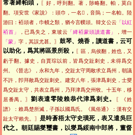
常著絳帕頭，
〖好，呼到翻。著，陟略翻。帕，莫白
翻。項安世《家說》：頭巾，一名𢄦，音隖；一名帕。陸
游曰：袹頭者，巾幘之類，猶今言幞頭。韓文公云
「以紅
袹首」
，已爲失之，東坡云
「絳袹蒙頭讀道書」
，增一
鼓琴、燒香，讀道書，云可
「蒙」
字，其誤尤甚。〗
以助化，爲其將區景所殺，
〖區，烏侯翻，姓也，又
虧于翻。據史，自賈琮以前，皆爲交趾刺史，未得爲交
州。《晉志》，永和九年，交趾太守周敞求立爲州，朝議
不許，卽拜敞爲交趾刺史。建安八年，張津爲刺史，士燮
爲交趾太守，共表立爲州，乃拜津爲交州牧。十五年，移
劉表遣零陵賴恭代津爲刺史。
居番禺。〗
〖《姓
譜》：賴爲楚所滅，子孫以國爲氏。《風俗通》：漢有交
是時蒼梧太守史璜死，表又遣吳巨
趾太守賴先。〗
代之。朝廷賜燮璽書，以燮爲綏南中郎將，董督