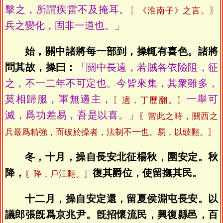
擊之，所謂疾雷不及掩耳。
〖《淮南子》之言。〗
兵之變化，固非一道也。」
始，關中諸將每一部到，操輒有喜色。諸將
問其故，操曰：
「關中長遠，若賊各依險阻，征
之，不一二年不可定也。今皆來集，其衆雖多，
莫相歸服，軍無適主，
一舉可
〖適，丁歷翻。〗
滅，爲功差易，吾是以喜。」
〖當此之時，關西之
兵最爲精強，而破於操者，法制不一也。易，以豉翻。〗
冬，十月，操自長安北征楊秋，圍安定。秋
降，
復其爵位，使留撫其民。
〖降，戶江翻。〗
十二月，操自安定還，留夏侯淵屯長安。以
議郎張旣爲京兆尹。旣招懷流民，興復縣邑，百