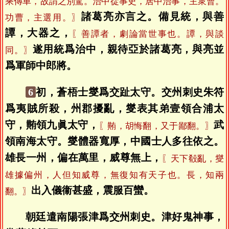
乘傳車，故謂之別駕。治中從事史，居中治事，主衆曹。
諸葛亮亦言之。備見統，與善
功曹，主選用。〗
譚，大器之，
〖善譚者，劇論當世事也。譚，與談
遂用統爲治中，親待亞於諸葛亮，與亮並
同。〗
爲軍師中郎將。
6
初，蒼梧士燮爲交趾太守。交州刺史朱符
爲夷賊所殺，州郡擾亂，燮表其弟壹領合浦太
守，䵋領九眞太守，
武
〖䵋，胡悔翻，又于鄙翻。〗
領南海太守。燮體器寬厚，中國士人多往依之。
雄長一州，偏在萬里，威尊無上，
〖天下殽亂，燮
雄據偏州，人但知威尊，無復知有天子也。長，知兩
出入儀衞甚盛，震服百蠻。
翻。〗
朝廷遣南陽張津爲交州刺史。津好鬼神事，