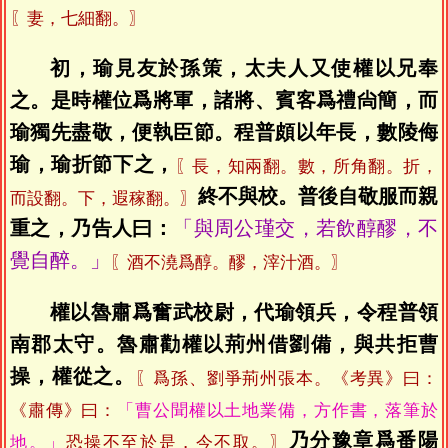
〖妻，七細翻。〗
初，瑜見友於孫策，太夫人又使權以兄奉
之。是時權位爲將軍，諸將、賓客爲禮尙簡，而
瑜獨先盡敬，便執臣節。程普頗以年長，數陵侮
瑜，瑜折節下之，
〖長，知兩翻。數，所角翻。折，
終不與校。普後自敬服而親
而設翻。下，遐稼翻。〗
重之，乃告人曰：
「與周公瑾交，若飲醇醪，不
覺自醉。」
〖酒不澆爲醇。醪，滓汁酒。〗
權以魯肅爲奮武校尉，代瑜領兵，令程普領
南郡太守。魯肅勸權以荊州借劉備，與共拒曹
操，權從之。
〖爲孫、劉爭荊州張本。《考異》曰：
《肅傳》曰：
「曹公聞權以土地業備，方作書，落筆於
乃分豫章爲番陽
地。」
恐操不至於是，今不取。〗