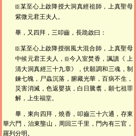
某至心上啟降授大洞真經祖師，上真聖母
臣
紫微元君王夫人。
畢，又四拜，三叩齒，長跪啟曰：
某至心上啟降授徊風大混合師，上真聖母
臣
中候元君王夫人，
今入室焚香，諷讀《 上
臣
清大洞真經三十九章》，伏願調和三魂，制
鍊七魄，尸蟲沉落，腑藏光華，百病不生，
災害消滅，色返嬰孩，白日騰翥，願七祖罪
解，上生福堂。
畢，東向四拜，燒香，叩齒三十六通，存東
華六門，治東壟山，周回三千里，門內有三官，
羅列分明。