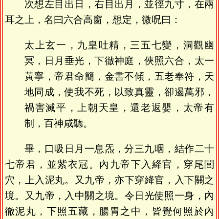
次想左目出日，右目出月，並徑九寸，在兩
耳之上，名曰六合高窗，想定，微呪曰：
太上玄一，九皇吐精，三五七變，洞觀幽
冥，日月垂光，下徹神庭，俠照六合，太一
黃寧，帝君命簡，金書不傾，五老奉符，天
地同成，使我不死，以致真靈，卻遏萬邪，
禍害滅平，上朝天皇，還老返嬰，太帝有
制，百神咸聽。
畢，口吸日月一息炁，分三九咽，結作二十
七帝君，並紫衣冠。內九帝下入絳官，穿尾閭
穴，上入泥丸。又九帝，亦下穿絳官，入下關之
境。又九帝，入中關之境。令日光使照一身，內
徹泥丸，下照五藏，腸胃之中，皆覺何照於內