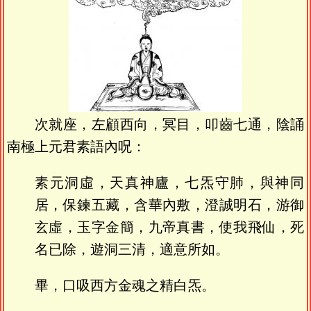
次就座，左顧西向，冥目，叩齒七通，陰誦
南極上元君素語內呪：
素元洞虛，天真神廬，七炁守肺，與神同
居，保鍊五藏，含華內敷，澄誠明石，游御
玄虛，玉字金簡，九帝真書，使我飛仙，死
名已除，遊洞三清，適意所如。
畢，口吸西方金魂之精白炁。