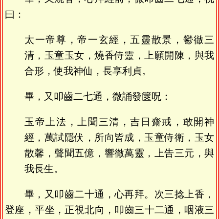
曰：
太一帝尊，帝一玄經，五靈散景，鬱徹三
清，玉童玉女，燒香侍靈，上願開陳，與我
合形，使我神仙，長享利貞。
畢，又叩齒二七通，微誦發篋呪：
玉帝上法，上聞三清，吉日齋戒，敢開神
經，萬試隱伏，所向皆成，玉童侍衛，玉女
散馨，聲聞五億，響徹萬靈，上告三元，與
我長生。
畢，又叩齒二十通，心再拜。次三捻上香，
登座，平坐，正視北向，叩齒三十二通，咽液三