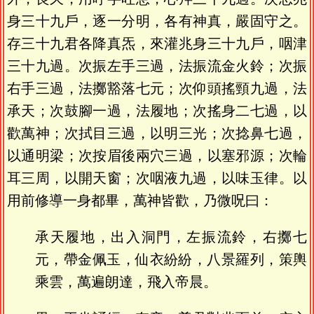
身三十九戶，逐一分明，各有神真，嚴固守之。
存三十九君各降真炁，來灌兆身三十九戶，咽津
三十九過。次振左手三過，法振流金火鈴；次振
右手三過，法擲豁落七元；次仰頭搖頸九過，法
承天；次鼓腳一過，法履地；次搖身二七過，以
歡萬神；次拭目三過，以明三光；次捻鼻七過，
以通明梁；次按眉後兩穴三過，以塞邪源；次輪
耳三周，以開天窗；次咽液九過，以味玉律。以
用前修導一身都畢，萬神皆歡，乃微呪曰：
承天履地，出入洞門，左振流鈴，右擲七
元，帶金佩玉，仙衣紛紛，八景羅列，策輿
乘雲，萬遍朗達，飛入帝晨。