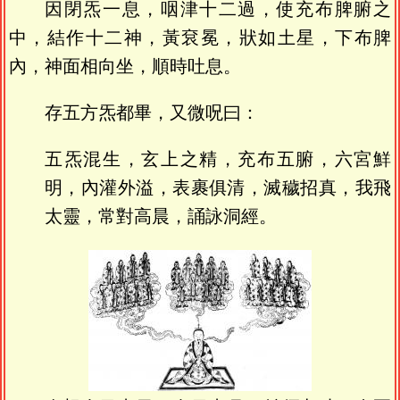
因閉炁一息，咽津十二過，使充布脾腑之
中，結作十二神，黃袞冕，狀如土星，下布脾
內，神面相向坐，順時吐息。
存五方炁都畢，又微呪曰：
五炁混生，玄上之精，充布五腑，六宮鮮
明，內灌外溢，表裹俱清，滅穢招真，我飛
太靈，常對高晨，誦詠洞經。