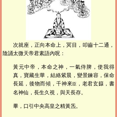
次就座，正向本命上，冥目，叩齒十二通，
陰誦太微天帝君素語內呪：
黃元中帝，本命之神，一氣侍脾，使我得
真，寶藏生華，結絡紫晨，變景鍊容，保命
長延，後物而傾，千神來
，老君玄籙，書
臣
名神仙，長生久視，與天長存。
畢，口引中央高皇之精黃炁。