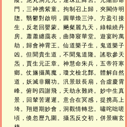
蹤。泥丸洞元光，運珠正絳宮。元陽部命
門，三神携紫童。拘制召上歸，夾闕侍明
牎。翳鬱對啟明，圓華煥三沖。方盈引接
生，反老回嬰蒙。飈粲麗九天，綠轅繞丹
房。蕭蕭纏靄表，曲降寢華堂。遊宴盻萬
劫，歸會神霄王。仙道樂子生，鬼道樂子
凶。但聞貴生道，不聞鬼道隆。謠歌參天
炁，賈生元正章。神慧命朱兵，五帝符寒
鄉。仗旛攝萬魔，瓊文檢北鄷。體解自然
道，妖滅非爾功。汎景鼓長扇，合虛慶霄
峰。俯盻四謝飛，天劫永難終。妙中生真
景，回輦苦遲遲。意合在冥感，提携高上
埼。翔翅期妙會，洞觀情轉悲。嘯咤咄嗟
頃，倏忽歷九圍。攝炁反交初，併景幽玄