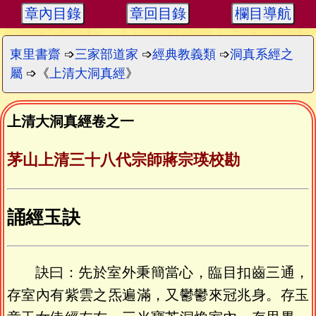
章內目錄
章回目錄
欄目導航
東里書齋
➩
三家部道家
➩
經典教義類
➩
洞真系經之
屬
➩《
上清大洞真經
》
上清大洞真經卷之一
茅山上清三十八代宗師蔣宗瑛校勘
誦經玉訣
訣曰：先於室外秉簡當心，臨目扣齒三通，
存室內有紫雲之炁遍滿，又鬱鬱來冠兆身。存玉