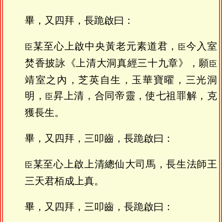
畢，又四拜，長跪啟曰：
某至心上啟中央黃老元素道君，
今入室
臣
臣
焚香披詠《上清大洞真經三十九章》，願
臣
靖室之內，芝英自生，玉華寶曜，三光洞
明，
昇上清，合同帝靈，使七祖罪解，克
臣
獲長生。
畢，又四拜，三叩齒，長跪啟曰：
某至心上啟上清總仙大司馬，長生法師王
臣
三天君栢成上真。
畢，又四拜，三叩齒，長跪啟曰：