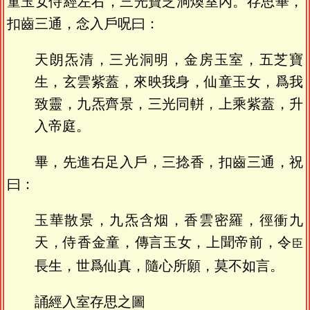
童玉女侍經左右，三光寶芝洞煥室內。存思畢，
扣齒三通，念入戶呪曰：
天朗炁清，三光洞明，金房玉室，五芝寶
生，玄雲紫蓋，來映我身，仙童玉女，爲我
致靈，九炁齊景，三光同軿，上乘紫蓋，升
入帝庭。
畢，先進右足入戶，三捻香，扣齒三通，祝
曰：
玉華散景，九炁含烟，香雲密羅，徑衝九
天，侍香金童，傳言玉女，上聞帝前，令
臣
長生，世爲仙真，隨心所願，莫不如言。
誦經入室存思之圖