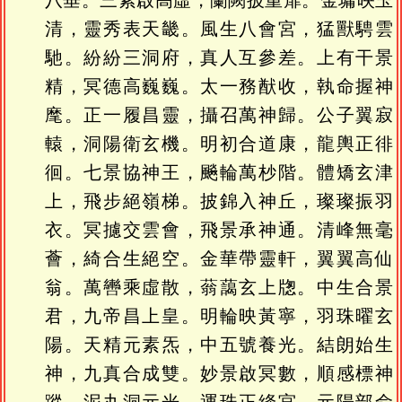
八垂。三素啟高虛，蘭闕披重扉。金墉映玉
清，靈秀表天畿。風生八會宮，猛獸騁雲
馳。紛紛三洞府，真人互參差。上有干景
精，冥德高巍巍。太一務猷收，執命握神
麾。正一履昌靈，攝召萬神歸。公子翼寂
轅，洞陽衛玄機。明初合道康，龍輿正徘
徊。七景協神王，飈輪萬杪階。體矯玄津
上，飛步絕嶺梯。披錦入神丘，璨璨振羽
衣。冥攄交雲會，飛景承神通。清峰無毫
薈，綺合生絕空。金華帶靈軒，翼翼高仙
翁。萬轡乘虛散，蓊藹玄上牎。中生合景
君，九帝昌上皇。明輪映黃寧，羽珠曜玄
陽。天精元素炁，中五號養光。結朗始生
神，九真合成雙。妙景啟冥數，順感標神