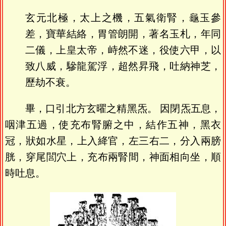
玄元北極，太上之機，五氣衛腎，龜玉參
差，寶華結絡，胃管朗開，著名玉札，年同
二儀，上皇太帝，峙然不迷，役使六甲，以
致八威，驂龍駕浮，超然昇飛，吐納神芝，
歷劫不衰。
畢，口引北方玄曜之精黑炁。 因閉炁五息，
咽津五過，使充布腎腑之中，結作五神，黑衣
冠，狀如水星，上入絳官，左三右二，分入兩膀
胱，穿尾閭穴上，充布兩腎間，神面相向坐，順
時吐息。