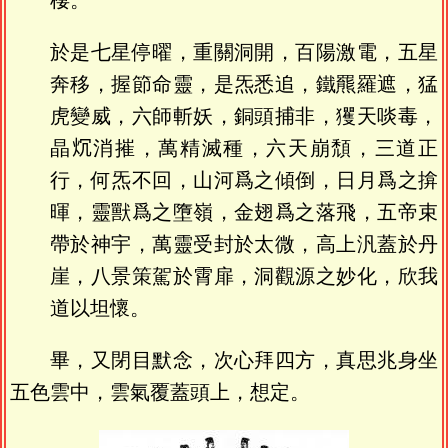
棲。
於是七星停曜，重關洞開，百陽激電，五星
奔移，握節命靈，是炁悉追，鐵羆羅遮，猛
虎變威，六師斬妖，銅頭捕非，玃天啖毒，
晶𤆤消摧，萬精滅種，六天崩頹，三道正
行，何炁不回，山河爲之傾倒，日月爲之揜
暉，靈獸爲之墮嶺，金翅爲之落飛，五帝束
帶於神宇，萬靈受封於太微，高上汎蓋於丹
崖，八景策駕於霄扉，洞觀源之妙化，欣我
道以坦懷。
畢，又閉目默念，次心拜四方，真思兆身坐
五色雲中，雲氣覆蓋頭上，想定。