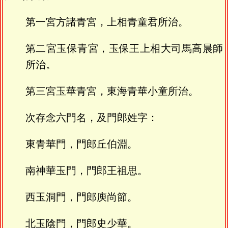
第一宮方諸青宮，上相青童君所治。
第二宮玉保青宮，玉保王上相大司馬高晨師
所治。
第三宮玉華青宮，東海青華小童所治。
次存念六門名，及門郎姓字：
東青華門，門郎丘伯淵。
南神華玉門，門郎王祖思。
西玉洞門，門郎庾尚節。
北玉陰門，門郎史少華。