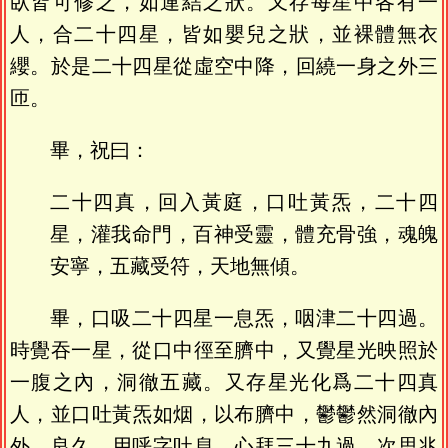
臥皆可修之，如連結之狀。又存每星中各有一
人，合二十四星，皆如嬰兒之狀，並裸體無衣
纓。於是二十四星從虛空中降，回繞一身之外三
匝。
畢，祝曰：
二十四真，回入黃庭，口吐黃炁，二十四
星，灌我命門，百神受靈，體充骨強，魂魄
安寧，五藏受符，天地無傾。
畢，口吸二十四星一息炁，咽津二十四過。
時覺吞一星，從口中徑至臍中，又覺星光映照於
一腹之內，洞徹五藏。又存星光化爲二十四真
人，並口吐黃炁如烟，以布臍中，鬱鬱然洞徹內
外，良久，用呼字吐息，心拜三十九過。次思兆