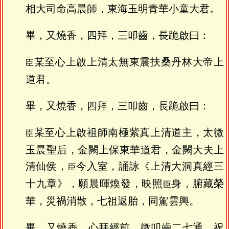
相大司命高晨師，東海玉明青華小童大君。
畢，又燒香，四拜，三叩齒，長跪啟曰：
某至心上啟上清太無東震扶桑丹林大帝上
臣
道君。
畢，又燒香，四拜，三叩齒，長跪啟曰：
某至心上啟祖師南極紫真上清道主，太微
臣
玉晨聖后，金闕上保東華道君，金闕大夫上
清仙侯，
今入室，誦詠《上清大洞真經三
臣
十九章》，願晨暉煥發，映照
身，腑藏榮
臣
華，災禍消散，七祖返胎，同駕雲輿。
畢，又燒香，心拜經前，微叩齒二七通，祝