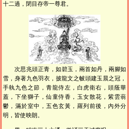
十二過，閉目存帝一尊君。
次思兆頭正青，如碧玉，兩首如丹，兩腳如
雪，身著九色羽衣，披龍文之帔頭建玉晨之冠，
手執九色之節，青龍侍左，白虎衛右，頭蔭華
蓋，下坐獅子，仙童侍香，玉女散花，紫雲蓊
鬱，滿於室中，五色玄黃，羅列前後，內外分
明，皆使映朗。