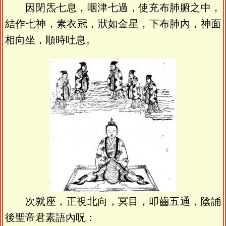
因閉炁七息，咽津七過，使充布肺腑之中，
結作七神，素衣冠，狀如金星，下布肺內，神面
相向坐，順時吐息。
次就座，正視北向，冥目，叩齒五通，陰誦
後聖帝君素語內呪：