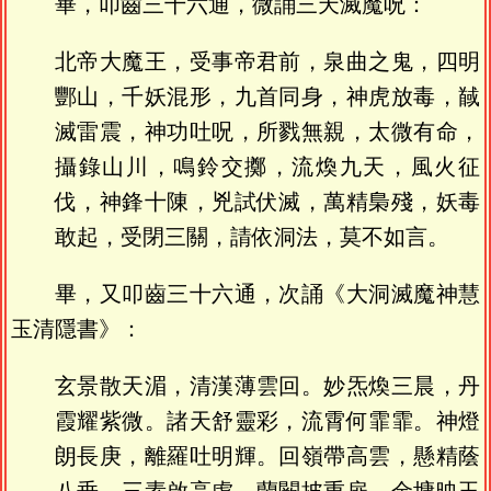
畢，叩齒三十六通，微誦三天滅魔呪：
北帝大魔王，受事帝君前，泉曲之鬼，四明
酆山，千妖混形，九首同身，神虎放毒，馘
滅雷震，神功吐呪，所戮無親，太微有命，
攝錄山川，鳴鈴交擲，流煥九天，風火征
伐，神鋒十陳，兇試伏滅，萬精梟殘，妖毒
敢起，受閉三關，請依洞法，莫不如言。
畢，又叩齒三十六通，次誦《大洞滅魔神慧
玉清隱書》：
玄景散天湄，清漢薄雲回。妙炁煥三晨，丹
霞耀紫微。諸天舒靈彩，流霄何霏霏。神燈
朗長庚，離羅吐明輝。回嶺帶高雲，懸精蔭