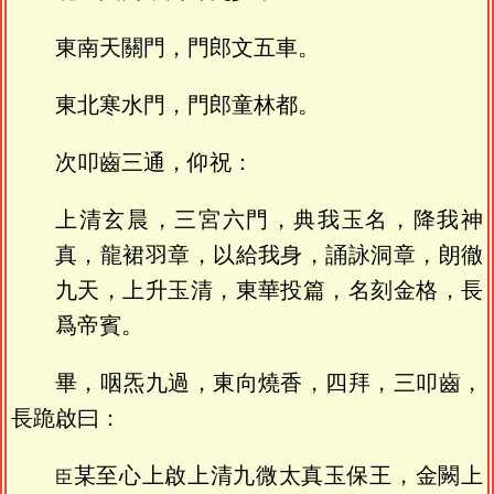
東南天關門，門郎文五車。
東北寒水門，門郎童林都。
次叩齒三通，仰祝：
上清玄晨，三宮六門，典我玉名，降我神
真，龍裙羽章，以給我身，誦詠洞章，朗徹
九天，上升玉清，東華投篇，名刻金格，長
爲帝賓。
畢，咽炁九過，東向燒香，四拜，三叩齒，
長跪啟曰：
某至心上啟上清九微太真玉保王，金闕上
臣