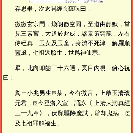
存思畢，次念開經玄蘊呪曰：
微微玄宗門，煥朗徹空同，至道由靜默，當
見三素宮，大道於此成，驂景策雲龍，左右
侍經真，玉女及玉童，身濟不死津，解羅順
靈風，七祖返胎生，世爲神仙宗。
畢，北向叩齒三十六通，冥目內視，俯心祝
曰：
糞土小兆男生
某，今有微言，上啟玉清瓊
臣
元君，
今登齋入室，誦詠《 上清大洞真經
臣
三十九章》，伏願驅除魔試，辟却鬼病，
臣
及七祖罪解福生。