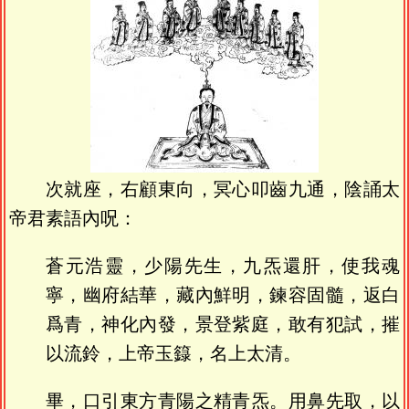
次就座，右顧東向，冥心叩齒九通，陰誦太
帝君素語內呪：
蒼元浩靈，少陽先生，九炁還肝，使我魂
寧，幽府結華，藏內鮮明，鍊容固髓，返白
爲青，神化內發，景登紫庭，敢有犯試，摧
以流鈴，上帝玉籙，名上太清。
畢，口引東方青陽之精青炁。用鼻先取，以