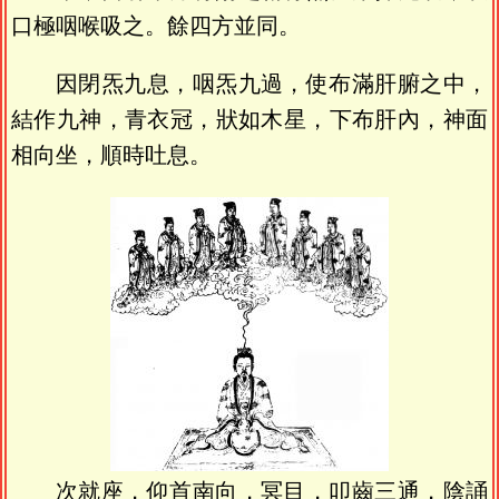
口極咽喉吸之。餘四方並同。
因閉炁九息，咽炁九過，使布滿肝腑之中，
結作九神，青衣冠，狀如木星，下布肝內，神面
相向坐，順時吐息。
次就座，仰首南向，冥目，叩齒三通，陰誦