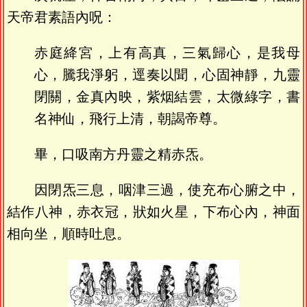
天帝君素語內呪：
赤庭絳宮，上有高真，三氣歸心，是我母
心，騰我淨躬，逕奏以聞，心固神靜，九靈
閉關，金真內映，紫烟結雲，太微綠字，書
名神仙，飛行上清，朝謁帝尊。
畢，口吸南方丹靈之精赤炁。
因閉炁三息，咽津三過，使充布心腑之中，
結作八神，赤衣冠，狀如火星，下布心內，神面
相向坐，順時吐息。